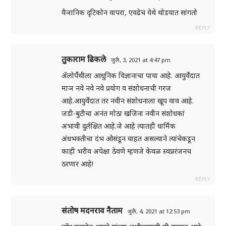
वैञानिक दृटिकोन वापरा, एवढेच येथे थोडयात सांगतो
REPLY
तुकाराम ढिकले
जुलै, 3, 2021 at 4:47 pm
ॲलोपॕथीला आधुनिक विज्ञानाचा पाया आहे. आयुर्वेदात
माञ नवे नवे नवे प्रयोग व संशोधनाची गरज
आहे.आयुर्वेदात तर नवीन संशोधनाला खूप वाव आहे.
जडी-बुटीचा अनंत मोठा खजिना नवीन संशोधकां
अभावी दुर्लक्षित आहे.जे आहे त्यातही धार्मिक
अंधभक्तीचा दंभ ओसंडून वाहत असल्याने त्यांचेकडून
काही भरीव अपेक्षा ठेवणे म्हणजे केवळ स्वप्नरंजनच
ठरणार आहे!
REPLY
संतोष मदनराव नैताम
जुलै, 4, 2021 at 12:53 pm