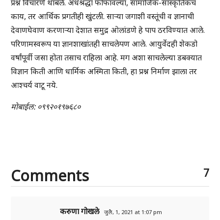
प्रश्न विचारणे थांबले. अंधश्रद्धा फोफावल्या, सामाजिक-सांस्कृतिकच
काय, तर आर्थिक प्रगतीही खुंटली. साऱ्या जगाशी वस्तूंची व ज्ञानाची
देवाणघेवाण करणाऱ्या देशात समुद्र ओलांडणे हे पाप ठरविण्यात आले.
परिणामस्वरूप या ज्ञानशाखांतही साचलेपण आले. आयुर्वेदही शेकडो
वर्षांपूर्वी जसा होता तसाच राहिला आहे. मग अशा साचलेल्या डबक्यात
विज्ञान किती आणि धार्मिक अस्मिता किती, हा प्रश्न निर्माण झाला तर
आश्चर्य वाटू नये.
मोबाईल: ०९९२०१९७६८०
Comments
7
करुणा गोखले
जुलै, 1, 2021 at 1:07 pm