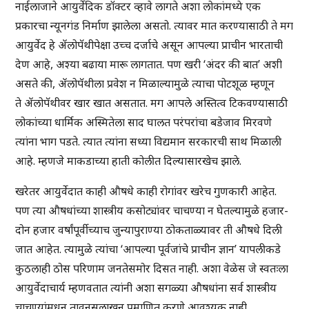
नाईलाजाने आयुर्वेदिक डॉक्टर व्हावे लागते अशा लोकांमध्ये एक
प्रकारचा न्यूनगंड निर्माण झालेला असतो. त्यावर मात करण्यासाठी ते मग
आयुर्वेद हे ॲलोपॅथीपेक्षा उच्च दर्जाचे असून आपल्या प्राचीन भारताची
देण आहे, अश्या बढाया मारू लागतात. पण खरी ‘अंदर की बात’ अशी
असते की, ॲलोपॅथीला प्रवेश न मिळाल्यामुळे त्याचा पोटशूळ म्हणून
ते ॲलोपॅथीवर खार खात असतात. मग आपले अस्तित्व टिकवण्यासाठी
लोकांच्या धार्मिक अस्मितेला साद घालत परंपरांचा बडेजाव मिरवणे
त्यांना भाग पडते. त्यात त्यांना सध्या विद्यमान सरकारची साथ मिळाली
आहे. म्हणजे माकडाच्या हाती कोलीत दिल्यासारखेच झाले.
खरेतर आयुर्वेदात काही औषधे काही रोगांवर खरेच गुणकारी आहेत.
पण त्या औषधांच्या शास्त्रीय कसोट्यांवर चाचण्या न घेतल्यामुळे हजार-
दोन हजार वर्षांपूर्वीच्याच जुन्यापुराण्या ठोकताळ्यावर ती औषधे दिली
जात आहेत. त्यामुळे त्यांचा ‘आपल्या पूर्वजांचे प्राचीन ज्ञान’ यापलीकडे
कुठलाही ठोस परिणाम जनतेसमोर दिसत नाही. अशा वेळेस जे स्वतःला
आयुर्वेदाचार्य म्हणवतात त्यांनी अशा सगळ्या औषधांना सर्व शास्त्रीय
चाचण्यांमधून तावूनसुलाखून प्रमाणित करणे आवश्यक नाही