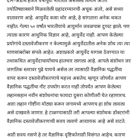
दोन-अडीच हजार वर्षांपूर्वी भारतात असलेली विमाने आणि
ज्योतिषशास्त्राने मिळवलेली ग्रहांदरम्यानची अचूक अंतरे, असे सध्या
वातावरण आहे. आयुर्वेद कसा थोर आहे, हे सांगताना अनेक थकत
नाहीत. गेल्या ५० वर्षांत भारतीयांचे आयुर्मान जवळपास दुप्पट झाले. पण
त्याला कारण आधुनिक विज्ञान आहे, आयुर्वेद नाही. आपण केलेल्या
प्रयोगांचे दस्तावेजीकरण न केल्यामुळे आयुर्वेदातील अनेक शोध त्या त्या
माणसांबरोबर संपले आहेत. अशाप्रकारे आयुर्वेद मागास ठेवण्यात या
तथाकथित आयुर्वेदाचार्यांचाच हातभार लागला आहे. आपले संशोधन जर
जागतिक स्तरावर पुढे यायचे असेल तर त्यासाठी वैज्ञानिक पद्धतींचा
वापर करून दस्तावेजीकरणाचे महत्त्व असतेच. म्हणून जोपर्यंत आपण
वैज्ञानिक पद्धतींचा नीट उपयोग करत नाही तोपर्यंत आपण केलेल्या
लहानसहान नवीन संशोधनांचा फायदा दुसरा कोणीतरी घेत रहाणारच.
अशा लहान गोष्टींना मोठ्या करून जगामध्ये आपणच हा शोध लावला
असे दाखवले जाणार. हे टाळण्यासाठी तरी आपल्या संशोधक डॉक्टरांनी
वैज्ञानिक दस्तावेजीकरणाची सवय लावणे आवश्यक आहे असे वाटते.
अशी सवय नसणे हे तर वैज्ञानिक दृष्टिकोनाशी विसंगत आहेच. कारण