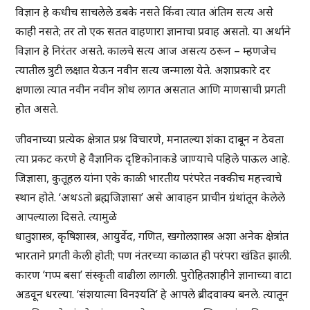
विज्ञान हे कधीच साचलेले डबके नसते किंवा त्यात अंतिम सत्य असे
काही नसते; तर तो एक सतत वाहणारा ज्ञानाचा प्रवाह असतो. या अर्थाने
विज्ञान हे निरंतर असते. कालचे सत्य आज असत्य ठरून – म्हणजेच
त्यातील त्रुटी लक्षात येऊन नवीन सत्य जन्माला येते. अशाप्रकारे दर
क्षणाला त्यात नवीन नवीन शोध लागत असतात आणि माणसाची प्रगती
होत असते.
जीवनाच्या प्रत्येक क्षेत्रात प्रश्न विचारणे, मनातल्या शंका दाबून न ठेवता
त्या प्रकट करणे हे वैज्ञानिक दृष्टिकोनाकडे जाण्याचे पहिले पाऊल आहे.
जिज्ञासा, कुतूहल यांना एके काळी भारतीय परंपरेत नक्कीच महत्त्वाचे
स्थान होते. ‘अथऽतो ब्रह्मजिज्ञासा’ असे आवाहन प्राचीन ग्रंथांतून केलेले
आपल्याला दिसते. त्यामुळे
धातुशास्त्र, कृषिशास्त्र, आयुर्वेद, गणित, खगोलशास्त्र अशा अनेक क्षेत्रांत
भारताने प्रगती केली होती; पण नंतरच्या काळात ही परंपरा खंडित झाली.
कारण ‘गप्प बसा’ संस्कृती वाढीला लागली. पुरोहितशाहीने ज्ञानाच्या वाटा
अडवून धरल्या. ‘संशयात्मा विनश्यति’ हे आपले ब्रीदवाक्य बनले. त्यातून