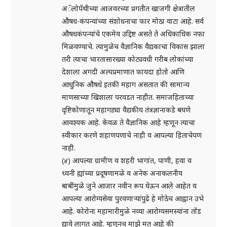
अॅलोपॅथीच्या आजवरच्या प्रगतीत खाजगी क्षेत्रातील
औषध-कंपन्यांच्या संशोधनाचा फार मोठा वाटा आहे. सर्व
औषधकंपन्यांचे एकमेव उद्दिष्ट असते ते अधिकाधिक नफा
मिळवण्याचे. त्यामुळेच वैज्ञानिक वैद्यकाचा विकास झाला
तरी त्याचा भारतासारख्या कोट्यवधी गरीब लोकांच्या
देशाला अगदी अल्पप्रमाणात फायदा होतो आणि
आधुनिक औषधे इतकी महाग असतात की सामान्य
माणसाच्या खिशाला परवडत नाहीत. समाजहिताच्या
दृष्टिकोणातून महागड्या वैद्यकीय तंत्रज्ञानाकडे बघणे
आवश्यक आहे. केवळ ते वैज्ञानिक आहे म्हणून त्याचा
स्वीकार करणे शहाणपणाचे नाही व आपल्या हिताचेपण
नाही.
(४) आपल्या ग्रामीण व शहरी भागांत, पाणी, हवा व
ध्वनी ह्यांच्या प्रदूषणामळे व अनेक अनाकलनीय
बाबींमुळे जुने आजार नवीन रूप घेऊन आले आहेत व
आपल्या आरोग्यसेवा पुरवणाऱ्यांपुढे हे मोठेच आह्वान उभे
आहे. कोरोना महामारीमुळे नव्या आरोग्यसमस्यांना तोंड
द्यावे लागत आहे. म्हणूनच माझे मत आहे की