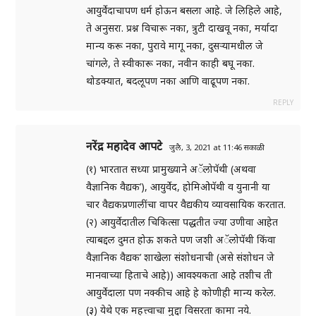
आयुर्वेदाचापण धर्म होऊन बसला आहे. जे लिहिले आहे,
ते अनुसरा. प्रश्न विचारू नका, त्रुटी दाखवू नका, मर्यादा
मान्य करू नका, पुरावे मागू नका, दुसऱ्यामधील जे
चांगले, ते स्वीकारू नका, नवीन काही बघू नका.
थोडक्यात, बदलूपण नका आणि वाढूपण नका.
REPLY
नरेंद्र महादेव आपटे
जुलै, 3, 2021 at 11:46 सकाळी
(१) भारतात सध्या प्रामुख्याने अॅलोपॅथी (अथवा
वैज्ञानिक वैद्यक’), आयुर्वेद, होमिओपॅथी व युनानी या
चार वैद्यकप्रणालींचा वापर वैद्यकीय व्यावसायिक करतात.
(२) आयुर्वेदातील चिकित्सा पद्धतीत ज्या उणीवा आहेत
त्याबद्दल दुमत होऊ शकते पण जशी अॅलोपॅथी किंवा
वैज्ञानिक वैद्यक’ शाखेला संशोधनाची (असे संशोधन जे
मानवाच्या हिताचे आहे)) आवश्यकता आहे तशीच ती
आयुर्वेदाला पण नक्कीच आहे हे कोणीही मान्य करेल.
(३) येथे एक महत्त्वाचा मुद्दा विसरता कामा नये.