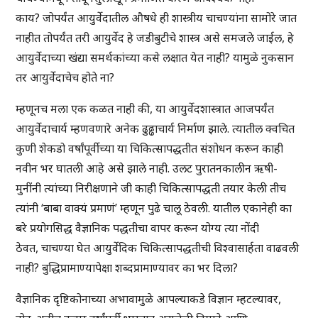
काय? जोपर्यंत आयुर्वेदातील औषधे ही शास्त्रीय चाचण्यांना सामोरे जात
नाहीत तोपर्यंत तरी आयुर्वेद हे जडीबुटीचे शास्त्र असे समजले जाईल, हे
आयुर्वेदाच्या खंद्या समर्थकांच्या कसे लक्षात येत नाही? यामुळे नुकसान
तर आयुर्वेदाचेच होते ना?
म्हणूनच मला एक कळत नाही की, या आयुर्वेदशास्त्रात आजपर्यंत
आयुर्वेदाचार्य म्हणवणारे अनेक ढुढ्ढाचार्य निर्माण झाले. त्यातील क्वचित
कुणी शेकडो वर्षांपूर्वीच्या या चिकित्सापद्धतीत संशोधन करून काही
नवीन भर घातली आहे असे झाले नाही. उलट पुरातनकालीन ऋषी-
मुनींनी त्यांच्या निरीक्षणाने जी काही चिकित्सापद्धती तयार केली तीच
त्यांनी ‘बाबा वाक्यं प्रमाणं’ म्हणून पुढे चालू ठेवली. यातील एकानेही का
बरे प्रयोगसिद्ध वैज्ञानिक पद्धतीचा वापर करून योग्य त्या नोंदी
ठेवत, चाचण्या घेत आयुर्वेदिक चिकित्सापद्धतीची विश्वासार्हता वाढवली
नाही? बुद्धिप्रामाण्यापेक्षा शब्दप्रामाण्यावर का भर दिला?
वैज्ञानिक दृष्टिकोनाच्या अभावामुळे आपल्याकडे विज्ञान म्हटल्यावर,