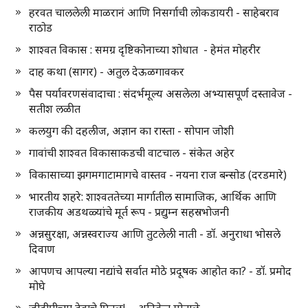
हरवत चाललेली माळरानं आणि निसर्गाची लोकडायरी - साहेबराव
राठोड
शाश्वत विकास : समग्र दृष्टिकोनाच्या शोधात - हेमंत मोहरीर
दाह कथा (सागर) - अतुल देऊळगावकर
पैस पर्यावरणसंवादाचा : संदर्भमूल्य असलेला अभ्यासपूर्ण दस्तावेज -
सतीश लळीत
कलयुग की दहलीज, अज्ञान का रास्ता - सोपान जोशी
गावांची शाश्वत विकासाकडची वाटचाल - संकेत अहेर
विकासाच्या झगमगाटामागचे वास्तव - नयना राज बन्सोड (दरडमारे)
भारतीय शहरे: शाश्वततेच्या मार्गातील सामाजिक, आर्थिक आणि
राजकीय अडथळ्यांचे मूर्त रूप - प्रद्युम्न सहस्रभोजनी
अन्नसुरक्षा, अन्नस्वराज्य आणि तुटलेली नाती - डॉ. अनुराधा भोसले
दिवाण
आपणच आपल्या नद्यांचे सर्वात मोठे प्रदूषक आहोत का? - डॉ. प्रमोद
मोघे