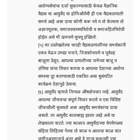
आरोग्यसेवांचा दर्जा सुधारण्यासाठी केवळ वैज्ञानिक
वैद्यक वा आयुर्वेद वा होमिओपॅथी ही एक वैद्यकप्रणाली
समर्थ आहे असा दावा कोणी करू नये व तो केल्यास तो
अज्ञानमूलक, समाजस्वास्थ्यविरोधी व समाजहितविरोधी
होईल असे मी ठामपणे सुचवू इच्छितो.
(५) वर उल्लेखलेल्या चारही वैद्यकप्रणालींच्या समर्थकांनी
एकत्र येऊन उमद्या मनाने, निःसंकोचपणे व पूर्वग्रह
बाजूला ठेवून, आपल्या प्रणालीच्या जमेच्या बाजू व
उणिवा यांचा विचार करावा व आपल्या देशाच्या आरोग्य
समस्या दूर करण्यासाठी एकत्रित असा सुसंघटित
कार्यक्रम देशापुढे ठेवावा.
(६) आयुर्वेद म्हणजे निव्वळ औषधोपचार नव्हे. आयुर्वेद
आपल्या जीवनाचा संपूर्ण विचार करतो व एक विशिष्ट
जीवनशैली सुचवतो असा आयुर्वेद समर्थकांचा दावा
असतो. तर आयुर्वेद कालबाह्य झाला आहे असे या
लेखकाला वाटते. ज्या काळात आयुर्वेदाच्या वेगवेगळ्या
संहिता लिहिल्या गेल्या तो काळ व आजचा काळ यांत
जमीनअस्मानाचे अंतर आहे हे मान्य करूनही ज्या