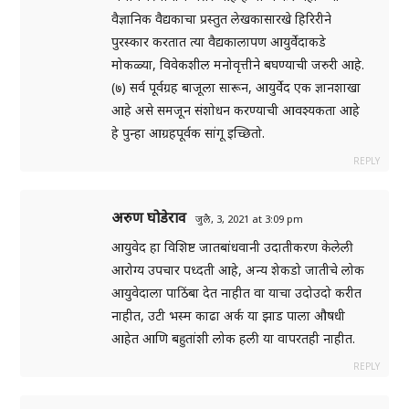
वैज्ञानिक वैद्यकाचा प्रस्तुत लेखकासारखे हिरिरीने
पुरस्कार करतात त्या वैद्यकालापण आयुर्वेदाकडे
मोकळ्या, विवेकशील मनोवृत्तीने बघण्याची जरुरी आहे.
(७) सर्व पूर्वग्रह बाजूला सारून, आयुर्वेद एक ज्ञानशाखा
आहे असे समजून संशोधन करण्याची आवश्यकता आहे
हे पुन्हा आग्रहपूर्वक सांगू इच्छितो.
REPLY
अरुण घोडेराव
जुलै, 3, 2021 at 3:09 pm
आयुवेद हा विशिष्ट जातबांधवानी उदातीकरण केलेली
आरोग्य उपचार पध्दती आहे, अन्य शेकडो जातीचे लोक
आयुवेदाला पाठिंबा देत नाहीत वा याचा उदोउदो करीत
नाहीत, उटी भस्म काढा अर्क या झाड पाला औषधी
आहेत आणि बहुतांशी लोक हली या वापरतही नाहीत.
REPLY