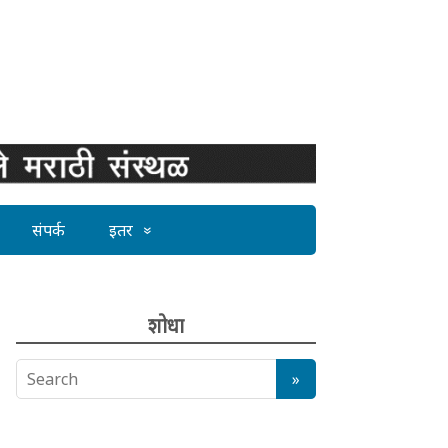
संपर्क
इतर
शोधा