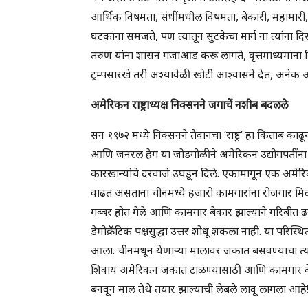
आर्थिक विषमता, संधींमधील विषमता, बेकारी, महामारी
घटकांना समजते, पण त्यातून सुटकेचा मार्ग ना त्यांना दिसतो
तरुण यांना शासन गजाआड करू लागते, वृत्तमाध्यमांना व
ट्रम्पसारखे तरी अश्यावेळी खोटी आश्वासने देत, अनेक अस
अमेरिकन राष्ट्राध्यक्ष निक्सनने जगाचें नशीब बदलले
सन १९७२ मध्ये निक्सनने तैवानचा ‘राष्ट्र’ हा किताब काढ
आणि जनरल हेग या जोडगोळीने अमेरिकन उद्योगपतींना
कारखान्यांचे दरवाजे उघडून दिले. एकामागून एक अमेरि
वाढत असताना चीनमध्ये हजारो कामगारांना रोजगार मिळू 
गब्बर होत गेले आणि कामगार बेकार झाल्याने गरिबीत ढकलले 
डेमोक्रॅटिक पक्षसुद्धा उत्तर शोधू शकला नाही. या परिस
आला. चीनमधून येणाऱ्या मालावर जकात बसवण्याचा त्
शिवाय अमेरिकन जकात टाळण्यासाठी आणि कामगार वेतनव
बनवून माल तेथे तयार झाल्याची लेबले लावू लागला आहे