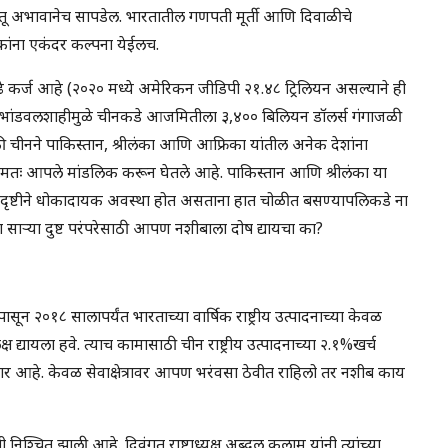
तू अभावानेच सापडेल. भारतातील गणपती मूर्ती आणि दिवाळीचे
ांना एकंदर‌ कल्पना येईलच.
कर्ज आहे (२०२० मध्ये अमेरिकन जीडिपी २१.४८ ट्रिलियन असल्याने ही
ू भांडवलशाहीमुळे चीनकडे आजमितीला ३,४०० बिलियन डॉलर्स गंगाजळी
ीनने पाकिस्तान, श्रीलंका आणि आफ्रिका यांतील अनेक देशांना
ामतः आपले मांडलिक करून घेतले आहे. पाकिस्तान आणि श्रीलंका या
या दृष्टीने धोकादायक अवस्था होत असताना हात चोळीत बसण्यापलिकडे ना
या साऱ्या दुष्ट परंपरेसाठी आपण नशीबाला दोष द्यायचा का?
न २०१८ सालापर्यंत भारताच्या वार्षिक राष्ट्रीय उत्पादनाच्या केवळ
्यायला हवे. त्याच कामासाठी चीन राष्ट्रीय उत्पादनाच्या २.१%खर्च
णार आहे. केवळ सेवाक्षेत्रावर आपण भरंवसा ठेवीत राहिलो तर नशीब काय
 निश्चित झाली आहे. दिवंगत राष्ट्राध्यक्ष अब्दुल कलाम यांनी त्यांच्या