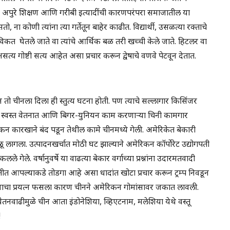
, अपुरे शिक्षण आणि गरीबी इत्यादींची कारणपरंपरा समाजातील या
, ना कोणी त्यांना त्या गर्तेतून बाहेर काढीत. विद्यार्थी, उसळत्या रक्ताचे
िकत घेतले जाते वा त्यांचे आर्थिक बळ तरी खच्ची केले जाते. हिटलर वा
त्य गोष्टी सत्य आहेत असा प्रचार करून द्वेषाचे वणवे पेटवून देतात.
ून तो चीनला दिला ही स्तुत्य घटना होती. पण त्याचे सल्लागार किसिंजर
 स्वस्त वेतनात आणि बिगर-युनियन काम करणाऱ्या चिनी कामगार
कन कारखाने बंद पडून तेथील कामे चीनमध्ये गेली. अमेरिकेत बेकारी
लागला. उत्पादनखर्चात मोठी घट झाल्याने अमेरिकन कॉर्पोरेट उद्योगपती
गेले. वर्षानुवर्षे या वाढत्या बेकार वर्गाच्या प्रश्नांना उदारमतवादी
्थितीत आपल्याकडे तोडगा आहे असा धादांत खोटा प्रचार करून ट्रम्प निवडून
याचा प्रयत्न फसला कारण चीनने अमेरिकन गोमांसावर जकात लावली.
ाढीमुळे चीन आता इंडोनेशिया, व्हिएटनाम, मलेशिया येथे वस्तू
!