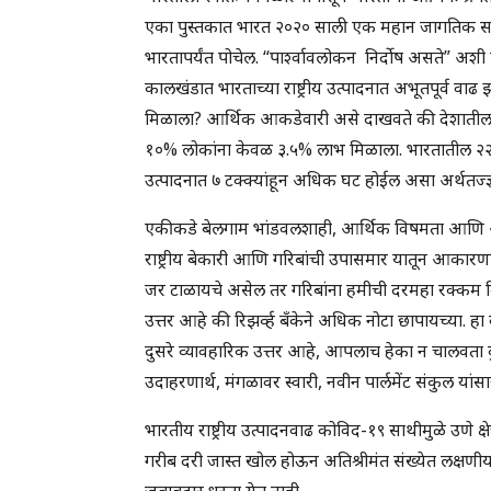
एका पुस्तकात भारत २०२० साली एक महान जागतिक सत्ता 
भारतापर्यंत पोचेल. “पार्श्वावलोकन निर्दोष असते” 
कालखंडात भारताच्या राष्ट्रीय उत्पादनात अभूतपूर्व 
मिळाला? आर्थिक आकडेवारी असे दाखवते की देशातील 
१०% लोकांना केवळ ३.५% लाभ मिळाला. भारतातील २२% ज
उत्पादनात ७ टक्क्यांहून अधिक घट होईल असा अर्थतज्ज
एकीकडे बेलगाम भांडवलशाही, आर्थिक विषमता आणि अ
राष्ट्रीय बेकारी आणि गरिबांची उपासमार यातून आकारण
जर टाळायचे असेल तर गरिबांना हमीची दरमहा रक्कम 
उत्तर आहे की रिझर्व्ह बँकेने अधिक नोटा छापायच्या. ह
दुसरे व्यावहारिक उत्तर आहे, आपलाच हेका न चालवता क
उदाहरणार्थ, मंगळावर स्वारी, नवीन पार्लमेंट संकुल यांस
भारतीय राष्ट्रीय उत्पादनवाढ कोविद-१९ साथीमुळे उणे क्षे
गरीब दरी जास्त खोल होऊन अतिश्रीमंत संख्येत लक्षणीय
जबाबदार धरता येत नाही.