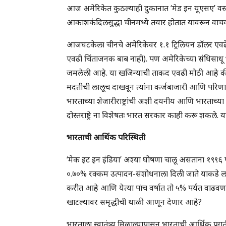
आज अमेरिकेत कुठल्याही दुकानात ‘मेड इन यूएसए’ वस्
आकाशकंदिलसुद्धा चीनमध्ये तयार होतात यावरून वाचक
आजघटकेला चीनचे अमेरिकेवर १.१ ट्रिलियन डॉलर एवढे 
एवढी चिंताजनक बाब नाही). पण अमेरिकेच्या संधिसाध
जमलेली आहे. या खजिन्याची ताकद एवढी मोठी आहे की च
मदतीची लालूच दाखवून त्यांना कर्जबाजारी आणि परिण
भारताच्या शेजारीराष्ट्रांची अशी दयनीय आणि भारताच्
दोस्तराष्ट्रे ना विशेषतः भारत सरकार काही करू शकले. 
भारताची आर्थिक परिस्थिती
‘मेक इट इन इंडिया’ अश्या घोषणा चालू असताना १९९६ पासू
०.७०% रक्कम उत्पादन-संशोधनाला दिली जाते याकडे लक्ष द
करीत आहे आणि येत्या पांच वर्षात तो ५% पर्यंत वाढव
खाटल्यावर समृद्धीची थाळी आणून देणार आहे?
भारताला स्वातंत्र्य मिळाल्यापासून भारताची आर्थिक प्रगती