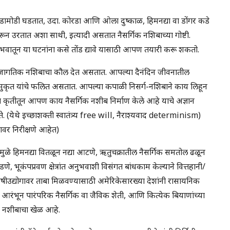
 घडामोडी घडतात, उदा. कोरडा आणि ओला दुष्काळ, हिमनद्या वा डोंगर कडे
न उरतात अशा साथी, इत्यादी असतात नैसर्गिक नशिबाच्या गोष्टी.
ुभवातून या घटनांना कसे तोंड द्यावे यासाठी आपण तयारी करू शकतो.
 डोंगर जागतिक नशिबाचा कौल देत असतात. आपल्या दैनंदिन जीवनातील
सुकृत यांचे फलित असतात. आपल्या कपाळी निसर्ग-नशिबाने काय लिहून
कृतीतून आपण काय नैसर्गिक नशीब निर्माण केले आहे याचे अज्ञान
. (येथे इच्छाशक्ती स्वातंत्र्य free will, नैराश्यवाद determinism)
ावर निरीक्षणे आहेत)
रामुळे हिमनद्या वितळून नद्या आटणे, ऋतुचक्रातील नैसर्गिक समतोल ढळून
, भूकंपप्रवण क्षेत्रांत अनुभवाशी विसंगत बांधकाम केल्याने वित्तहानी/
ृषीउद्योगावर ताबा मिळवण्यासाठी अमेरिकेसारख्या देशांनी रासायनिक
 आरंभून पारंपरिक नैसर्गिक वा जैविक शेती, आणि कित्येक बियाणांच्या
त नशीबाचा खेळ आहे.