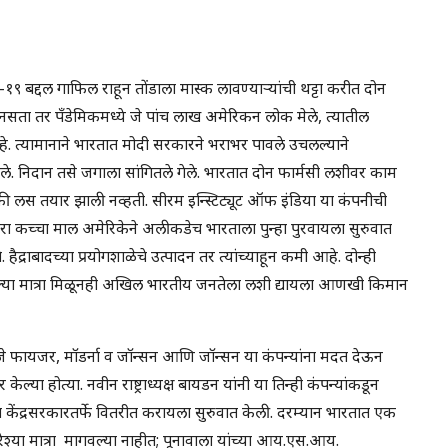
्हिड-१९ बद्दल गाफिल राहून तोंडाला मास्क लावण्याऱ्यांची थट्टा करीत दोन
 नसता तर पॅंडेमिकमध्ये जे पांच लाख अमेरिकन लोक मेले, त्यातील
े. त्यामानाने भारतात मोदी सरकारने भराभर पावले उचलल्याने
े. निदान तसे जगाला सांगितले गेले. भारतात दोन फार्मसी लशीवर काम
की लस तयार झाली नव्हती. सीरम इन्स्टिट्यूट ऑफ इंडिया या कंपनीची
कच्चा माल अमेरिकेने अलीकडेच भारताला पुन्हा पुरवायला सुरुवात
. हैद्राबादच्या प्रयोगशाळेचे उत्पादन तर त्यांच्याहून कमी आहे. दोन्ही
्या मात्रा मिळूनही अखिल भारतीय जनतेला लशी द्यायला आणखी किमान
म्हणजे फायजर, मॉडर्ना व जॉन्सन आणि जॉन्सन या कंपन्यांना मदत देऊन
या होत्या. नवीन राष्ट्राध्यक्ष बायडन यांनी या तिन्ही कंपन्यांकडून
ांना केंद्रसरकारतर्फे वितरीत करायला सुरुवात केली. दरम्यान भारतात एक
श्या मात्रा मागवल्या नाहीत; पूनावाला यांच्या आय.एस.आय.