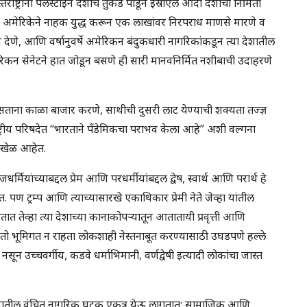
्ट्रांनी पॅलेस्टाईन देशाचे तुकडे पाडून इस्राएल आदी देशांची निर्मिती
 अमेरिकेने नाहक युद्ध करून एक लाखांवर निरपराध माणसे मारणे व
न्म देणे, आणि वर्षानुवर्षे अमेरिकन बंदुकधारी नागरिकांकडून त्या देशातील
कन सेनेटने हात जोडून बसणे ही सारी मानवनिर्मित नशीबाची उदाहरणे
 असताना काळा बाजार करणे, साथीची दुसरी लाट येण्याची शक्यता तज्ज्ञ
्ट्रीय परिषदेत “भारताने पॅंडेमिकचा पराभव केला आहे” अशी वल्गना
े खेळ आहेत.
ियांच्याबद्दल प्रेम आणि परधर्मीयांबद्दल द्वेष, स्वार्थ आणि परार्थ हे
ण ट्रम्प आणि त्याच्यासारखे एकाधिकार प्रेमी नेते जेव्हा यांतील
तात तेव्हा त्या देशाच्या कानाकोपऱ्यातून आतातायी प्रवृत्ती आणि
 भूमिगत न राहता लोकशाही नेस्तनाबूत करण्यासाठी उघडपणे हल्ले
सून उच्चवर्गीय, कडवे धर्माभिमानी, वर्णद्वेषी इत्यादी लोकांचा जास्त
 समाजातील वंचित नागरिक घटक एकत्र येऊ लागतात; सामाजिक आणि