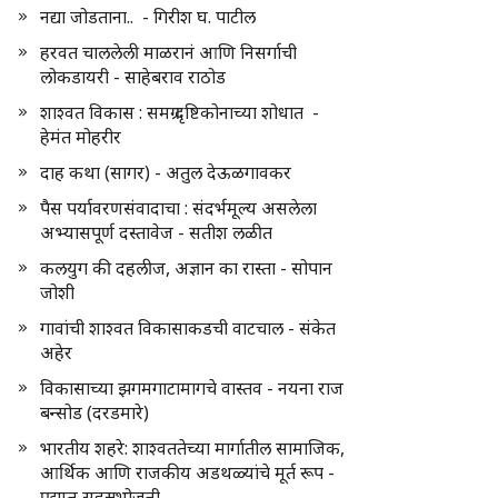
नद्या जोडताना.. - गिरीश घ. पाटील
हरवत चाललेली माळरानं आणि निसर्गाची
लोकडायरी - साहेबराव राठोड
शाश्वत विकास : समग्र दृष्टिकोनाच्या शोधात -
हेमंत मोहरीर
दाह कथा (सागर) - अतुल देऊळगावकर
पैस पर्यावरणसंवादाचा : संदर्भमूल्य असलेला
अभ्यासपूर्ण दस्तावेज - सतीश लळीत
कलयुग की दहलीज, अज्ञान का रास्ता - सोपान
जोशी
गावांची शाश्वत विकासाकडची वाटचाल - संकेत
अहेर
विकासाच्या झगमगाटामागचे वास्तव - नयना राज
बन्सोड (दरडमारे)
भारतीय शहरे: शाश्वततेच्या मार्गातील सामाजिक,
आर्थिक आणि राजकीय अडथळ्यांचे मूर्त रूप -
प्रद्युम्न सहस्रभोजनी