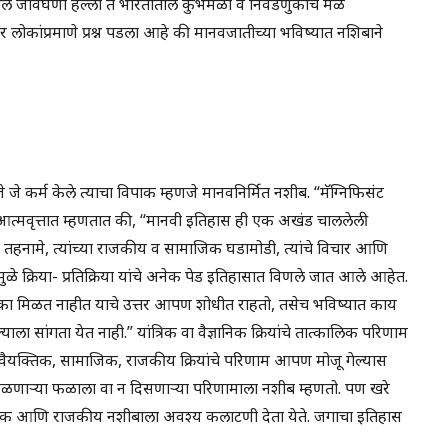
ील जीवघेणा हल्ला ते भारतातील कुंभमेळा व निवडणुकांचे मेळे
र लोकांप्रमाणे प्रश्न पडला आहे की मानवजातीच्या भविष्यात नशिबाने
 जे कर्म केले त्याचा विपाक म्हणजे मानवनिर्मित नशीब. “मॅग्निफिसंट
त्मवृत्तात म्हणतात की, “मानवी इतिहास ही एक अखंड चाललेली
ि तहनामे, त्यांच्या राजकीय व सामाजिक घडामोडी, त्यांचे विचार आणि
मुळे क्रिया- प्रतिक्रिया यांचे अनेक पेड इतिहासात विणले जात आले आहेत.
काळ का मिळत नाहीत याचे उत्तर आपण शोधीत राहतो, तसेच भविष्यात काय
सांगता येत नाही.” यांत्रिक वा वैज्ञानिक क्रियांचे तात्कालिक परिणाम
ैयक्तिक, सामाजिक, राजकीय क्रियांचे परिणाम आपण मोजू गेल्यास
णाऱ्या फळाला वा न दिसणाऱ्या परिणामाला नशीब म्हणतो. पण खरे
ाजिक आणि राजकीय नशीबाला अवश्य कलाटणी देता येते. जगाचा इतिहास