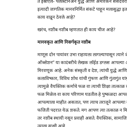
ते इस्राएल- पॅलेस्टिनिअन युद्ध आणि अमेरिकन संसदेवर
इत्यादी जागतिक मानवनिर्मित संकटे पाहून मलासुद्धा इत
काय वाढून ठेवले आहे?
खरंच, नशीब नशीब म्हणतात ही काय चीज आहे?
मानवकृत आणि निसर्गकृत नशीब
माणूस दोन पायांवर उभा राहायला लागल्यापासून त्याने जे
ऑब्सेशन” या कादंबरीचे लेखक लॉईड डग्लस आपल्या आ
मिरवणूक आहे. अनेक संस्कृती व देश, त्यांची युद्धे आण
कलाविष्कार, विविध शोध यांची गुंफण आणि गुंतागुंत यां
त्यामुळे वैयक्तिक कर्माचे फळ वा त्याची शिक्षा तात्
फळ मिळेल वा काय परिणाम घडतील हे पुष्कळदा आपल्याला 
आपल्याला माहीत असतात, पण त्याच तराजूने आपल्या व
फजिती पदरात येऊ शकते. मग आपण त्या तत्काळ न मिळ
तर नशीब स्थायी नसून प्रवाही असते. वैयक्तिक, साम
त्याला साक्षी आहे.