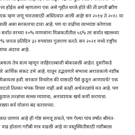
होईल असे म्हणताना एक असे गृहीत धरले होते की ती प्रगती ग्रामीण
अशी एक म्हण जणू भारतासाठी अस्तित्वात आली आहे! सन २०१४ ते २०१८ या
वाढ झाली असा सरकारचा दावा आहे. पण या वाढीचा लाभ्यांश कोणाला
सर्वात वरच्या १०% माणसांना मिळकतीतील ५६% तर सर्वात खालच्या
नता प्रतिदिन ३२ रुपयांवर गुजराण करते. सन २०२१ मध्ये राष्ट्रीय
्ञांचा अंदाज आहे.
सत्य तेच सत्य म्हणून जाहिरातबाजी बोकाळली आहेत. दुसरीकडे
ारे आर्थिक संकट उभे आहे. यातून उद्भवणारे संभाव्य अराजकाचे नशीब
मिळायला हवी. सरकार विचारेल की यासाठी पैसे कुठून आणायचे? एक
ा वाटतो तितका भंपक विचार नाही असे काही अर्थतज्ज्ञांचे मत आहे. पण
ुशल तज्ज्ञांचा सल्ला घ्यायचा, अनावश्यक खर्च कमी करायचा.
ारख्या सर्व योजना बंद करायच्या.
त्रात जाणार आहे ही गोष्ट समजू शकते, पण गेल्या पांच वर्षांत श्रीमंत-
 वाढ होताना गरीबी मात्र वाढली आहे या वस्तुस्थितीसाठी नशीबाला