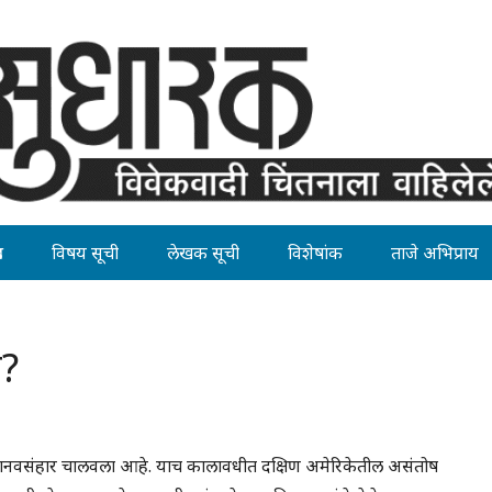
ह
विषय सूची
लेखक सूची
विशेषांक
ताजे अभिप्राय
े?
मानवसंहार चालवला आहे. याच कालावधीत दक्षिण अमेरिकेतील असंतोष