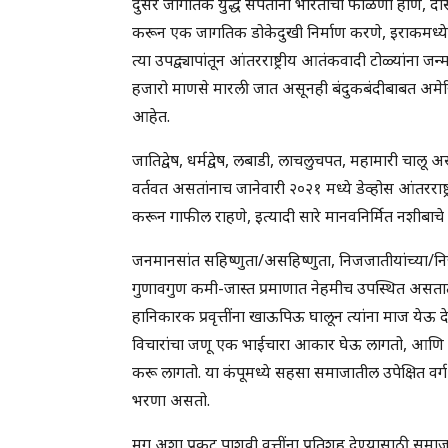
दुसरे जागतिक युद्ध संपताना भारताची फाळणी होणे, दोस्तराष
करून एक जागतिक डोकेदुखी निर्माण करणे, इराकमध्ये
त्या उपद्व्यापांतून आंतरराष्ट्रीय आतंकवादी टोळ्यांना ज
हजारो माणसे मारली जात असूनही बंदुकबंदीबाबत अमेरि
आहेत.
जातिद्वेष, धर्मद्वेष, लबाडी, लाचलुचपत, महामारी चालू
वर्तवत असतांनाच जानेवारी २०२१ मध्ये डेव्होस आंतरराष
करून गाफील राहणे, इत्यादी सारे मानवनिर्मित नशीबाच
जनमानसांत सहिष्णुता/असहिष्णुता, निजजातीयांच्या/निजधर्म
गुणावगुण कमी-जास्त प्रमाणात नेहमीच उपस्थित असतात. प
हानिकारक प्रवृत्तींना खाऊपिऊ घालून त्यांना माज येऊ दे
विचारांचा जणू एक भाईचारा आकार घेऊ लागतो, आणि तो
करू लागतो. या कंपूमध्ये सहसा समाजातील उपेक्षित वर्ग न
भरणा असतो.
मग अशा प्रकट पाशवी वृत्तींना प्रतिशह देण्यासाठी