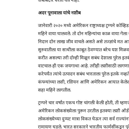
अदर पूनावाला यांचे नशीब
जानेवारी २०२० मध्ये अमेरिकन राष्ट्राध्यक्ष ट्रम्पने कोव
महिने वाया घालवले. तो दोन महिन्यांचा काळ वाया गेला
निदान दोन लाख जीव वाचले असते असे तज्ज्ञांचे मत आह
सुरुवातीला या साथीला काबूत ठेवण्यात बरेच यश मिळवल
करीत असल्या तरी दोन्ही मिळून सबंध देशाला पुरेल इत
वाटचाल ही एक जयगाथा आहे. तरीही लशीसाठी लागणारा 
करेपर्यंत त्यांचे उत्पादन सबंध भारताला पुरेल इतके नव्हते
कंपन्यांच्या लशी, रशियन आणि अमेरिकन आयात केलेल
सहा महिने लागतील.
ट्रम्पने चार वर्षांत एकच गोष्ट चांगली केली होती, ती 
अमेरिकन लोकसंख्येला पुरून उरतील इतक्या लशी ऑर्डर केल्
लोकसंख्येच्या दुप्पट मात्रा विकत घेऊन त्या सर्व राज्य
रामायण घडले. भारत सरकारने भारतीय फार्मसींकडून पुरे