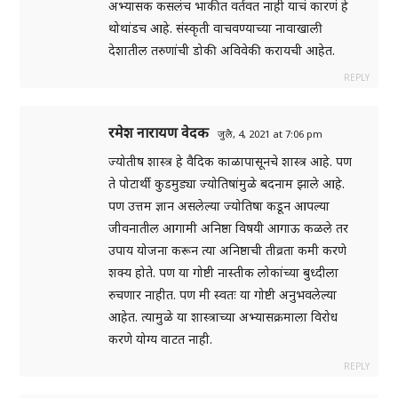
अभ्यासक कसलंच भाकीत वर्तवत नाही याचं कारणं हे
थोथांडच आहे. संस्कृती वाचवण्याच्या नावाखाली
देशातील तरुणांची डोकी अविवेकी करायची आहेत.
REPLY
रमेश नारायण वेदक
जुलै, 4, 2021 at 7:06 pm
ज्योतीष शास्त्र हे वैदिक काळापासूनचे शास्त्र आहे. पण
ते पोटार्थी कुडमुड्या ज्योतिषांमुळे बदनाम झाले आहे.
पण उत्तम ज्ञान असलेल्या ज्योतिषा कडून आपल्या
जीवनातील आगामी अनिष्ठा विषयी आगाऊ कळले तर
उपाय योजना करून त्या अनिष्ठाची तीव्रता कमी करणे
शक्य होते. पण या गोष्टी नास्तीक लोकांच्या बुध्दीला
रुचणार नाहीत. पण मी स्वतः या गोष्टी अनुभवलेल्या
आहेत. त्यामुळे या शास्त्राच्या अभ्यासक्रमाला विरोध
करणे योग्य वाटत नाही.
REPLY