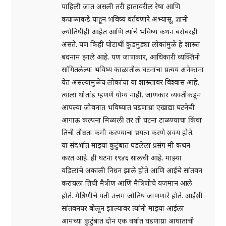
पाहिली जात असली तरी हातावरील रेषा आणि
कपाळाकडे पाहून भविष्य वर्तवणारे अभ्यासू, ज्ञानी
ज्योतिषीही आहेत आणि त्यांचे भविष्य कथन बरोबरही
असते. पण किही पोटार्थी कुडमुड्या लोकांमुळे हे शास्र्त
बदनाम झाले आहे. पण जाणकार, आधिकारी व्यक्तिंनी
सांगितलेल्या भविष्य काळातील घटनांचा प्रत्यय अनेकांना
येत असल्यामुळेच लोकांचा या शास्र्तावर विश्वास आहे.
त्याला थोतांड म्हणणे योग्य नाही. जाणकार व्यक्तीकडून
आपल्या जीवनात भविष्यात घडणाय्रा एखाद्या घटनेची
आगाऊ कल्पना मिळाली तर ती घटना टाळण्याचा किंवा
तिची तीव्रता कमी करण्याचा प्रयत्न करणे शक्य होते.
या संदर्भात माझ्या कुटुंबात घडलेला प्रसंग मी कथन
करत आहे. ही घटना १९४६ सालची आहे. माझ्या
वडिलांचे अकाली निधन झाले होते आणि आईचे सांतवन
करायला तिची मैत्रीण आणि मैत्रिणीचे यजमान आले
होते. मैत्रिणीचे पती उत्तम जोतिष जाणणारे होते. आईशी
सांतवनपर बोलून झाल्यावर त्यांनी माझ्या आईला
आमच्या कुटुंबात दोन एक वर्षात घडणाय्रा आघाताची