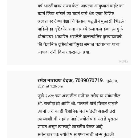
वर्ष भारतीयांवर राज्य केलं. आपल्या आयुष्यात वाईट का
घडतं किंवा चांगलं का घडतं याचे श्रेय एका विशिष्ट
अज्ञातावर देण्यापेक्षा चिकित्सक पद्धतीने मुळाशी भिडले
पाहिजे हा दृष्टिकोन समाजामध्ये रुजायला हवा. त्यामुळे
थोतांडावर आधारित असलेले फलज्योतिष कुरवाळायचे
की वैज्ञानिक दृष्टिकोनाभिमुख समाज घडवायचा याचा
जाणकारांनी विचार करायला हवा.
REPLY
रमेश नारायण वेदक, 7039070719.
जुलै, 31,
2021 at 1:26 pm
जुलै २०२१ च्या अंकातील मनोगत तसेच या संबंधातील
श्री. राजोपाध्ये आणि श्री. गलगले यांचे विचार वाचले.
त्यांनी जरी काही वैज्ञानिक मतं मांडली असली तरी
त्यांच्याशी मी सहमत नाही. ज्योतीष शास्र्त हे पुरातन
शास्र्त असून त्यालाही शास्र्तीय बैठक आहे.
सर्वसाधारणतः ज्योतीष सांगण्यासाठी जन्म कुंडली