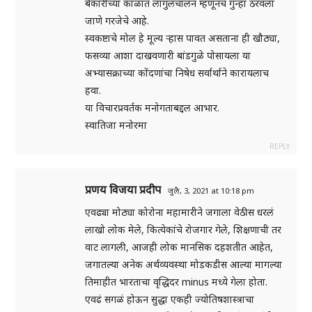
बेकारीच्या काळात लांगुलचालन म्हणूनच गुन्हा ठरवला
जाणे गरजेचे आहे.
स्वकष्टाचे मोल हे मूल्य ऱ्हास पावत असताना ही खौठ्या,
फसव्या आशा दाखवणारी बांडगुळे पोसायला या
अभ्यासक्राच्या कोंदणांचा निषेध सर्वार्थाने कारायलाच
हवा.
या विचारप्रवर्तक मनोगताबद्दल आभार.
स्वातिजा मनोरमा
REPLY
प्रणय विजया प्रदीप
जुलै, 3, 2021 at 10:18 pm
एवढ्या मोठ्या कोरोना महामारीने जगाला वेठीस धरलं
लाखो लोक मेले, कित्येकांचे रोजगार गेले, शिक्षणाची तर
वाट लागली, आजही लोक मानसिक दहशतीत आहेत,
जगातल्या अनेक अर्थव्यवस्था मोडकडीस आल्या मागल्या
तिमाहीत भारताचा वृद्धिदर minus मध्ये गेला होता.
एवढं सगळं होऊन सुद्धा एकही ज्योतिषशास्त्राचा