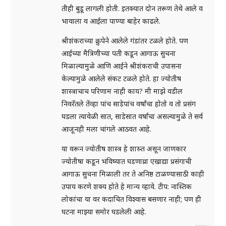
तीही बुडू लागली होती. इतक्यात दोन तरूण तेथे आले व
भावाला व आईला पाण्या बाहेर काढले.
श्रीशंकराच्या क्रुपेने आलेले गंडांतर टळले होते. पण
आईच्या मैत्रिणीच्या पती कडून आगाऊ सुचना
मिळाल्यामुळे आणि आईने श्रीशंकराची उपासना
केल्यामुळे आलेले संकट टळले होते. हा ज्योतीष
शास्त्राचाच परिणाम नाही काय? मी माझे वडील
निवरँतले तेंव्हा पांच साडेपांच वर्षांचा होतो व तो प्रसंग
घडला त्यावेळी सात, साडेसात वर्षांचा असल्यामुळे ते सर्व
आजूनही मला चांगले आठवत आहे.
या वरून ज्योतीष शास्त्र हे शास्र्त असून जाणकार
ज्योतीषा कडून भविष्यात घडणाय्रा एखाद्या प्रसंगाची
आगाऊ सुचना मिळाली तर ते अनिष्ठ टाळण्यासाठी काही
उपाय करणे शक्य होते हे मान्य व्हावे. टीप: नास्तिक
लोकांचा या वर कदाचित विश्वास बसणार नाही; पण ही
घटना माझ्या समोर घडलेली आहे.