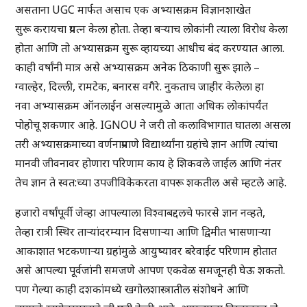
असताना UGC मार्फत असाच एक अभ्यासक्रम विज्ञानशाखेत
सुरू करायचा प्रयत्न केला होता. तेव्हा बऱ्याच लोकांनी त्याला विरोध केला
होता आणि तो अभ्यासक्रम सुरू व्हायच्या आधीच बंद करण्यात आला.
काही वर्षांनी मात्र असे अभ्यासक्रम अनेक ठिकाणी सुरू झाले –
ग्वाल्हेर, दिल्ली, रामटेक, बनारस वगैरे. नुकताच जाहीर केलेला हा
नवा अभ्यासक्रम ऑनलाईन असल्यामुळे आता अधिक लोकांपर्यंत
पोहोचू शकणार आहे. IGNOU ने जरी तो कलाविभागात घातला असला
तरी अभ्यासक्रमाच्या वर्णनाप्रमाणे विद्यार्थ्यांना ग्रहांचे ज्ञान आणि त्यांचा
मानवी जीवनावर होणारा परिणाम काय हे शिकवले जाईल आणि नंतर
तेच ज्ञान ते स्वत:च्या उपजीविकेकरता वापरू शकतील असे म्हटले आहे.
हजारो वर्षांपूर्वी जेव्हा आपल्याला विश्‍वाबद्दलचे फारसे ज्ञान नव्हते,
तेव्हा रात्री स्थिर ताऱ्यांदरम्यान दिसणाऱ्या आणि द्विमीत भासणार्‍या
आकाशात भटकणाऱ्या ग्रहांमुळे आयुष्यावर बरेवाईट परिणाम होतात
असे आपल्या पूर्वजांनी समजणे आपण एकवेळ समजूनही घेऊ शकतो.
पण गेल्या काही दशकांमध्ये खगोलशास्त्रातील संशोधने आणि