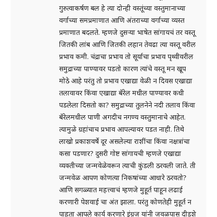
गुरुत्वाकर्षण बल हे त्या दोन्ही वस्तूंच्या वस्तुमानाच्या
वर्गाच्या समप्रमाणात आणि अंतराच्या वर्गाच्या व्यस्त
प्रमाणात बदलते. म्हणजे दुसऱ्या भाषेत सांगायचं तर वस्तू
जितकी लांब आणि जितकी लहान तेवढा त्या वस्तू वरील
प्रभाव कमी. चंद्राचा प्रभाव तो सूर्याचा प्रभाव पृथ्वीवरील
समुद्राच्या पाण्यावर पडतो कारण त्यांचे वस्तू मन खूप
मोठे आहे परंतु तो प्रभाव एखाद्या वेळी न दिवस एखाद्या
तलावावर किंवा एखाद्या बॅरेल मधील पाण्यावर कधी
पडलेला दिसतो का? समुद्राच्या तुलनेने नदी तलाव किंवा
बॅरेलमधील पाणी अगदीच नगण्य वस्तुमानाचे आहेत.
त्यामुळे ग्रहांचाच प्रभाव आपल्यावर पडत नाही. तिथे
लाखो प्रकाशवर्षे दूर असलेल्या राशींचा किंवा नक्षत्रांचा
कसा पडणार? दुसरी गोष्ट सांगायची म्हणजे एखाद्या
व्यक्तीच्या जन्मवेळेवरून त्याची कुंडली ठरवली जाते. ती
जन्मवेळ आपण कोणत्या निकषांच्या आधारे ठरवतो?
आणि सगळ्यात महत्त्वाचं म्हणजे मुहूर्त पाहून लढाई
करणारी पेशवाई चा अंत झाला. परंतु कोणतेही मुहूर्त न
पाहता आपले कार्य करणारे इंग्रज यांनी जवळपास दीडशे