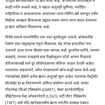
त्यामुळे खगोलशास्त्राने जी प्रगती केली आहे, आपल्याला विश्वाबद्दल जे
काही नवीन कळले आहे, ते पाहता अजूनही पूर्वीच्या, मर्यादित
माहितीच्या व आकलनाच्या आधारावर त्याच गोष्टींना खरे समजून नवीन
पिढीला त्याबद्दल शिकायला उद्युक्त करून त्यांना त्याच भ्रमात ठेवायचा
हा प्रयत्न अतिशय चिंताजनक आहे.
फिलि नावाचे मानवनिर्मित यान एका धुमकेतूवर उतरले. ओसायरीस
रेक्सने एका लघुग्रहाचा नमुना मिळवला. चंद्र-मंगळ इत्यादींवर यान
उतरवणे आता मानव लीलया करू लागला आहे. दूरवरील शनीचे, त्याच्या
कड्यांचे, त्याच्या उपग्रहांचे हाय रिझोल्युशन फोटो आपण मिळवले.
वॉयेजरसारखी याने दूर सौर्यमंडळाच्या सीमेवर जाऊन ठेपली आहेत.
भारताच्या चांद्रयानाने, तसेच मंगळयानाने बरेच काही साध्य केले आहे.
नासाबरोबर ईस्रोचे अनेक प्रकल्प अजूनही सुरू आहेत. भारताचा ऍस्ट्रोसॅट
सॅटलाईट हा क्ष-किरणांमध्ये अविरत संशोधन करतो आहे. जायंट
मीटरवेव्ह रेडिओ टेलिस्कोप (GMRT), लेसर इंटरफेरोमॅट्रिक
ग्रॅव्हिटेशनल वेव्ह ऑबजरवेटरी (LIGO), थर्टी मीटर टेलिस्कोप
(TMT) असे मोठे खगोलशास्त्रीय प्रकल्प भारतीय शास्त्रज्ञ राबवत