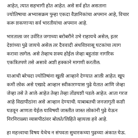
आहेत, त्यात सहभागी होत आहेत. असे सर्व होत असताना
ज्योतिषाचा अभ्यासक्रम पुन्हा एकदा वैज्ञानिकांचा अपमान आहे, विचार
करू शकणाऱ्या सर्व भारतीयांचा अपमान आहे.
भारताला जर उर्वरित जगाच्या बरोबरीने उभे राहायचे असेल, इतर
देशांच्या पुढे जायचे असेल तर दैववादी अंधविश्वासू घटकांचा त्याग
करावा लागेल. असे तेव्हाच शक्य होईल जेव्हा बहुतांश नागरिक
एकत्रितपणे तसे असावे अशी हक्काने मागणी करतील.
याआधी बरेचदा ज्योतिषांना खुली आव्हाने देण्यात आली आहेत. खूप
कमी लोक असे एखादे आव्हान स्वीकारण्यास पुढे येतात आणि जेव्हा
जेव्हा तसे ते आले आहेत तेव्हा तेव्हा तोंडघशी पडले आहेत. आता गरज
आहे विद्यापीठांना असे आव्हान देण्याची. याबाबतची जनजागृती कशी
घडवून आणता येईल याविषयी जास्तीत जास्त लोकांनी पुढे येऊन
निरनिराळ्या व्यासपीठांवर बोलते/लिहिते व्हायला हवे आहे.
हा महत्त्वाचा विषय येथेच न संपवता सुधारकच्या पुढच्या अंकात घेऊ.