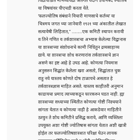
विद्यापीठात मानव्यविद्या अंतर्गत वेदांग उपनिषद ज्योतिष
या विषयांवर पीएचडी करता येते.
‘फलज्योतिष संबंधाने विचारी माणसाचे कर्तव्य’ या
चित्रमय जगत च्या जानेवारी १९२१ च्या अंकातील लेखात
सत्यावेषी लिहितात,” ………एक कमिटी स्थापन करावी
व तिने गणित व तर्कशास्त्राचा अभ्यास केलेल्या विद्वानास
या शास्त्राच्या संशोधनाचे कामी निधितुन द्रव्यसाहाय्य
द्यावे. या शास्त्राचा शोध करणारांस तर्कशास्त्राचे ज्ञान
असणे का इष्ट आहे हे उघड आहे. कोणत्या नियमास
अनुसरुन सिद्धांत केलेला खरा असतो, सिद्धांतात चुक
राहु नये यास्तव कोणते दोष टाळायचे असतात हे
तर्कशास्त्रज्ञास माहित असते. यास्तव काहीतरी अनुमान
काढायचा प्रमाद त्याच्याकडून फारकरुन घडत नाही. ह्या
शास्त्राच्या सध्याच्या स्थितीत कोणत्या गोष्टी निश्चयाने
सांगता येतात व कोणत्या नाही हे आकडेवार माहितीने
ठरवुन ते शोध कमिटीने प्रसिद्ध करावे, आणि व्यक्तिला
उपयुक्त अशा गोष्टी ज्योतिषास सांगता येतात अशी खात्री
होईल तर फलज्योतिषशास्त्रात परिक्षा घेउन लायक