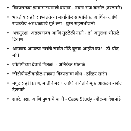
विकासाच्या झगमगाटामागचे वास्तव - नयना राज बन्सोड (दरडमारे)
भारतीय शहरे: शाश्वततेच्या मार्गातील सामाजिक, आर्थिक आणि
राजकीय अडथळ्यांचे मूर्त रूप - प्रद्युम्न सहस्रभोजनी
अन्नसुरक्षा, अन्नस्वराज्य आणि तुटलेली नाती - डॉ. अनुराधा भोसले
दिवाण
आपणच आपल्या नद्यांचे सर्वात मोठे प्रदूषक आहोत का? - डॉ. प्रमोद
मोघे
जीडीपीच्या देवाचे पितळ! - अनिकेत मोताळे
जीडीपीपलीकडील शाश्वत विकासाचा शोध - हरिहर सारंग
बेधुंद शहरीकरण, मातीचे मरण आणि वंचितांचे मूक आक्रंदन - प्रमोद
देशपांडे
शहरे, नद्या, आणि पुण्याचे पाणी - Case Study - शैलजा देशपांडे