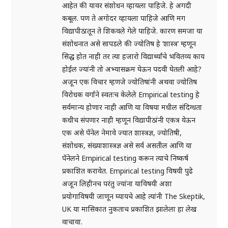
आहेत की यावर संशोधन व्हायला पाहिजे. हे अगदी
कबूल. पण ते अगोदर व्हायला पाहिजे आणि मग
विद्यापीठातून ते शिकवले गेले पाहिजे. कारण समजा या
संशोधनात असे सापडले की ज्योतिष हे ‘शास्त्र’ म्हणून
सिद्ध होत नाही तर त्या हजारो विद्यार्थ्यांचे भवितव्य काय
होईल ज्यांनी तो अभ्यासक्रम घेऊन पदवी घेतली आहे?
अजून एक विचार म्हणजे ज्योतिषांनी अथवा ज्योतिष
विरोधक वर्गाने स्वतःच केलेले Empirical testing हे
सर्वमान्य होणार नाही आणि या विषया मधील संदिग्धता
कधीच संपणार नाही म्हणून विद्यापीठांनी एकत्र येऊन
एक असे पॅनेल नेमावे ज्यात शास्त्रज्ञ, ज्योतिषी,
संशोधक, संख्याशास्त्रज्ञ असे सर्व असतील आणि या
पॅनेलने Empirical testing करून त्याचे निष्कर्ष
प्रकाशित करावेत. Empirical testing विषयी पुढे
अजून लिहीनच परंतु ज्यांना याविषयी अशा
प्रयोगाविषयी जाणून घ्यायचे आहे त्यांनी The Skeptik,
UK या मासिकात नुकताच प्रकाशित झालेला हा लेख
वाचावा.