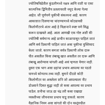
ज्योतिषविद्येतील कुंडलीमध्ये नक्षत्र आणि राशी या एका
काल्पनिक द्विमितीय प्रतलावरती नमूद केल्या गेल्या
आहेत. जी पूर्णपणे चुकीची संकल्पना आहे. कारण
आकाशात दिसणाऱ्या चांदण्यामध्ये कोट्यावधी
किलोमीटरचे अंतर आहे हे विज्ञानाने स्पष्ट पणे सिद्ध
करून दाखवले आहे. आता आणखी एक गोष्ट अशी की
ज्योतिषी सर्वमान्य आहे प्राचीन काळापासून पाहिलं जातं
आणि सर्व ठिकाणी पाहिलं जातं असा चुकीचा युक्तिवाद
केला जातो. कारण समजा सर्वत्र ठिकाणी लोक दारू
पीत असतील किंवा तंबाखू खात असतील तर दारू आणि
तंबाखू आरोग्यास चांगली आहे असं म्हणता येणार नाही.
दुसरा एक भाग असा ग्रहांचा प्रभाव आपल्या वर पडतो
यामध्ये कोणतच तथ्य नाही. सुमारे दीडशे कोटी
किलोमीटर वर असलेला शनि जो आपल्याला नीट
डोळ्याने दिसत सुद्धा नाही तो कसा आपल्या वर प्रभाव
पाडेल. शनीचा जाऊ द्या चंद्र तरी कसा एखाद्या
व्यक्तीच्या जीवनावर प्रभाव पाडू शकतो. कारण
वैज्ञानिक नियम असा सांगतो की दोन वस्तूंमधील