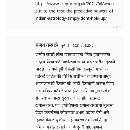
https://www.skeptic.org.uk/2021/06/when-
put-to-the-test-the-predictive-powers-of-
indian-astrology-simply-dont-hold-up/
REPLY
संजय गलगले
जुलै, 21, 2021 at 6:20 pm
प्राचीन काळी लोक वातावरणाचा किंवा हवामानाचा
अंदाज घेण्यासाठी खगोलशास्त्राचा वापर करीत. म्हणजे
चार हजार वर्षापूर्वी बॅबिलोनियन संस्कृती मध्ये असं
वर्तवलं जाईल की विशिष्ट राशींच्या चांदण्यांचा समूह
आकाशामध्ये दिसला की काही दिवसांनी पाऊस येणार
असं भविष्य वर्तवले जात होतं. आणि त्यानुसार लोक
शेतीच्या कामाला सुरुवात करत होते. हे झालं
खगोलशास्त्र. पण ज्योतिषाला खगोलशास्त्राचा मुलामा
देऊन व्यक्तीच्या जीवनावर प्रभाव पाडता येतो असे
म्हणणे केवळ चुकीचं आहे. कारण राशी आणि ग्रह
यांमध्ये महदंतर आहे. आणि दुसरी गोष्ट म्हणजे