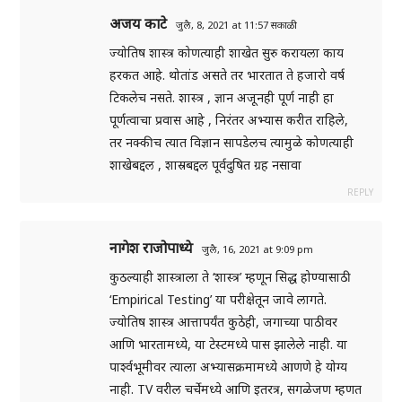
अजय काटे
जुलै, 8, 2021 at 11:57 सकाळी
ज्योतिष शास्त्र कोणत्याही शाखेत सुरु करायला काय
हरकत आहे. थोतांड असते तर भारतात ते हजारो वर्ष
टिकलेच नसते. शास्त्र , ज्ञान अजूनही पूर्ण नाही हा
पूर्णत्वाचा प्रवास आहे , निरंतर अभ्यास करीत राहिले,
तर नक्कीच त्यात विज्ञान सापडेलच त्यामुळे कोणत्याही
शाखेबद्दल , शास्रबद्दल पूर्वदुषित ग्रह नसावा
REPLY
नागेश राजोपाध्ये
जुलै, 16, 2021 at 9:09 pm
कुठल्याही शास्त्राला ते ‘शास्त्र’ म्हणून सिद्ध होण्यासाठी
‘Empirical Testing’ या परीक्षेतून जावे लागते.
ज्योतिष शास्त्र आत्तापर्यंत कुठेही, जगाच्या पाठीवर
आणि भारतामध्ये, या टेस्टमध्ये पास झालेले नाही. या
पार्श्वभूमीवर त्याला अभ्यासक्रमामध्ये आणणे हे योग्य
नाही. TV वरील चर्चेमध्ये आणि इतरत्र, सगळेजण म्हणत