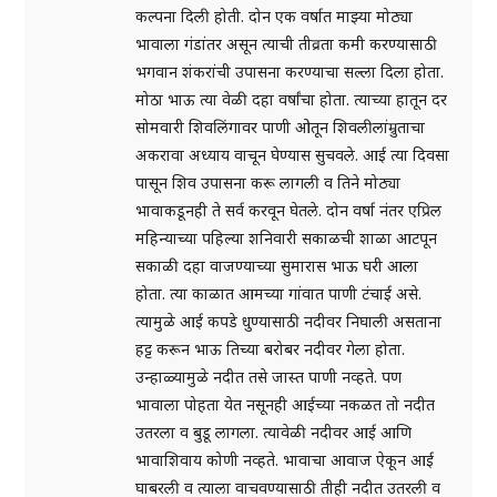
कल्पना दिली होती. दोन एक वर्षात माझ्या मोठ्या
भावाला गंडांतर असून त्याची तीव्रता कमी करण्यासाठी
भगवान शंकरांची उपासना करण्याचा सल्ला दिला होता.
मोठा भाऊ त्या वेळी दहा वर्षांचा होता. त्याच्या हातून दर
सोमवारी शिवलिंगावर पाणी ओतून शिवलीलांम्रुताचा
अकरावा अध्याय वाचून घेण्यास सुचवले. आई त्या दिवसा
पासून शिव उपासना करू लागली व तिने मोठ्या
भावाकडूनही ते सर्व करवून घेतले. दोन वर्षा नंतर एप्रिल
महिन्याच्या पहिल्या शनिवारी सकाळची शाळा आटपून
सकाळी दहा वाजण्याच्या सुमारास भाऊ घरी आला
होता. त्या काळात आमच्या गांवात पाणी टंचाई असे.
त्यामुळे आई कपडे धुण्यासाठी नदीवर निघाली असताना
हट्ट करून भाऊ तिच्या बरोबर नदीवर गेला होता.
उन्हाळ्यामुळे नदीत तसे जास्त पाणी नव्हते. पण
भावाला पोहता येत नसूनही आईच्या नकळत तो नदीत
उतरला व बुडू लागला. त्यावेळी नदीवर आई आणि
भावाशिवाय कोणी नव्हते. भावाचा आवाज ऐकून आई
घाबरली व त्याला वाचवण्यासाठी तीही नदीत उतरली व