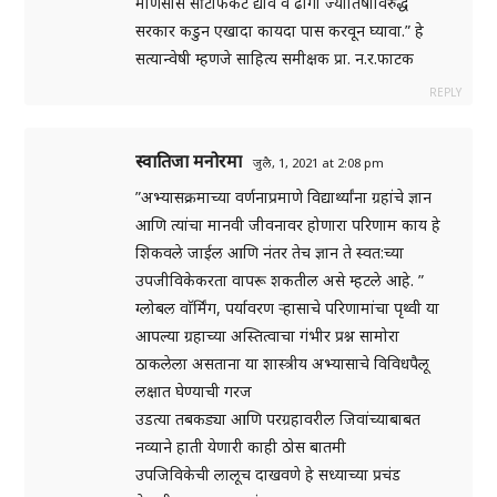
माणसास सर्टिफिकेट द्यावे व ढोंगी ज्योतिषाविरुद्ध
सरकार कडुन एखादा कायदा पास करवून घ्यावा.” हे
सत्यान्वेषी म्हणजे साहित्य समीक्षक प्रा. न.र.फाटक
REPLY
स्वातिजा मनोरमा
जुलै, 1, 2021 at 2:08 pm
”अभ्यासक्रमाच्या वर्णनाप्रमाणे विद्यार्थ्यांना ग्रहांचे ज्ञान
आणि त्यांचा मानवी जीवनावर होणारा परिणाम काय हे
शिकवले जाईल आणि नंतर तेच ज्ञान ते स्वत:च्या
उपजीविकेकरता वापरू शकतील असे म्हटले आहे. ”
ग्लोबल वाॅर्मिंग, पर्यावरण ऱ्हासाचे परिणामांचा पृथ्वी या
आपल्या ग्रहाच्या अस्तित्वाचा गंभीर प्रश्न सामोरा
ठाकलेला असताना या शास्त्रीय अभ्यासाचे विविधपैलू
लक्षात घेण्याची गरज
उडत्या तबकड्या आणि परग्रहावरील जिवांच्याबाबत
नव्याने हाती येणारी काही ठोस बातमी
उपजिविकेची लालूच दाखवणे हे सध्याच्या प्रचंड