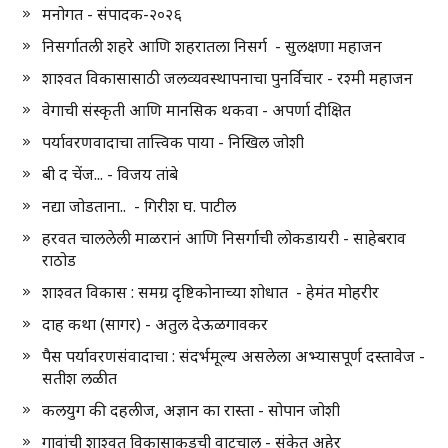
मनोगत - संपादक-२०२६
निसर्गातली शहरे आणि शहरातला निसर्ग - सुलक्षणा महाजन
शाश्वत विकासासाठी जलव्यवस्थापनाचा पुनर्विचार - रश्मी महाजन
वेगाची संस्कृती आणि मानसिक थकवा - अपर्णा दीक्षित
पर्यावरणवादाचा तात्त्विक पाया - निखिल जोशी
बी द चेंज... - विजय तांबे
नद्या जोडताना.. - गिरीश घ. पाटील
हरवत चाललेली माळरानं आणि निसर्गाची लोकडायरी - साहेबराव
राठोड
शाश्वत विकास : समग्र दृष्टिकोनाच्या शोधात - हेमंत मोहरीर
दाह कथा (सागर) - अतुल देऊळगावकर
पैस पर्यावरणसंवादाचा : संदर्भमूल्य असलेला अभ्यासपूर्ण दस्तावेज -
सतीश लळीत
कलयुग की दहलीज, अज्ञान का रास्ता - सोपान जोशी
गावांची शाश्वत विकासाकडची वाटचाल - संकेत अहेर