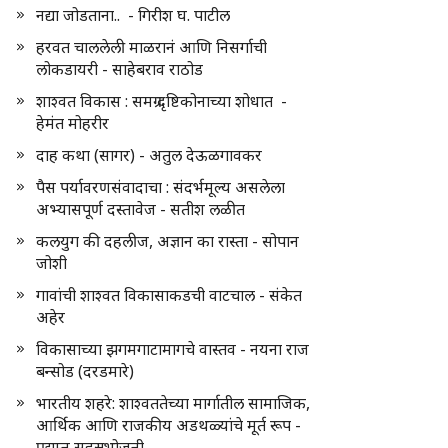
नद्या जोडताना.. - गिरीश घ. पाटील
हरवत चाललेली माळरानं आणि निसर्गाची
लोकडायरी - साहेबराव राठोड
शाश्वत विकास : समग्र दृष्टिकोनाच्या शोधात -
हेमंत मोहरीर
दाह कथा (सागर) - अतुल देऊळगावकर
पैस पर्यावरणसंवादाचा : संदर्भमूल्य असलेला
अभ्यासपूर्ण दस्तावेज - सतीश लळीत
कलयुग की दहलीज, अज्ञान का रास्ता - सोपान
जोशी
गावांची शाश्वत विकासाकडची वाटचाल - संकेत
अहेर
विकासाच्या झगमगाटामागचे वास्तव - नयना राज
बन्सोड (दरडमारे)
भारतीय शहरे: शाश्वततेच्या मार्गातील सामाजिक,
आर्थिक आणि राजकीय अडथळ्यांचे मूर्त रूप -
प्रद्युम्न सहस्रभोजनी