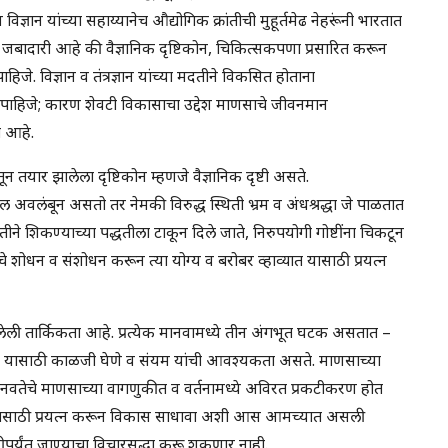
ज्ञान यांच्या सहाय्यानेच औद्योगिक क्रांतीची मुहूर्तमेढ नेहरूंनी भारतात
 जबादारी आहे की वैज्ञानिक दृष्टिकोन, चिकित्सकपणा प्रसारित करून
े. विज्ञान व तंत्रज्ञान यांच्या मदतीने विकसित होताना
ाहिजे; कारण शेवटी विकासाचा उद्देश माणसाचे जीवनमान
ाच आहे.
न तयार झालेला दृष्टिकोन म्हणजे वैज्ञानिक दृष्टी असते.
 अवलंबून असतो तर नेमकी विरुद्ध स्थिती भ्रम व अंधश्रद्धा जे पाळतात
द्धतीने शिकण्याच्या पद्धतीला टाकून दिले जाते, निरुपयोगी गोष्टींना चिकटून
े शोधन व संशोधन करून त्या योग्य व बरोबर व्हाव्यात यासाठी प्रयत्न
ेली तार्किकता आहे. प्रत्येक मानवामध्ये तीन अंगभूत घटक असतात –
ू नये यासाठी काळजी घेणे व संयम यांची आवश्यकता असते. माणसाच्या
मानवतेचे माणसाच्या वागणुकीत व वर्तनामध्ये अविरत प्रकटीकरण होत
तर त्यासाठी प्रयत्न करून विकास साधावा अशी आस आमच्यात असली
ीपर्यंत जाण्याचा विचारसुद्धा करू शकणार नाही.