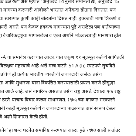
 वेळ येते”
असे म्हणत “अनुच्छेद 14 नुसार समानता द्या, अनुच्छेद 15
अश्या मागण्या करणारी आंदोलने भारतात अनेकदा होताना दिसतात. पण
ेच्या स्वरूपात कुणी काही बोलतांना दिसत नाही. हक्काची भाषा शिकणे व
यरी असते. पण केवळ हक्कच मागण्यात पुढे असलेला पण कर्तव्यांच्या
 वैचारिकदृष्ट्या मागासलेला व एका अर्थाने भांडवलशाही मानणारा होत
द 51-A चा समावेश करण्यात आला. यात एकूण ११ मूलभूत कर्तव्ये सांगितली
िलक्षण महत्त्वाचे आहे असे मला वाटते. 51 A (h) स्पष्टपणे सुचविते
ढविणे ही प्रत्येक भारतीय व्यक्तीची जबाबदारी असेल. तसेच
णि सुधारणा यांना विकसित करण्यासाठी प्रयत्न करणे हीसुद्धा
ात आले आहे. जसे नागरिक असतात तसेच राष्ट्र असते. देशाला एक राष्ट्र
वाची ठरते. याचाच विचार करून साधारणत: १९७५ च्या काळात सरकारने
नी काही मूलभूत कर्तव्ये व जबाबदाऱ्या पाळाव्यात असे स्वरूप देऊन
यावे अशी शिफारस केली होती.
्टिकोन’ हा शब्द घटनेत समाविष्ट करण्यात आला. पुढे १९७७ साली सत्तांतर