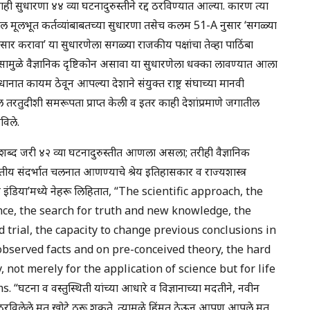
ी सुधारणा ४४ व्या घटनादुरुस्तीने रद्द ठरविण्यात आल्या. कारण त्या
 मूलभूत कर्तव्यांबाबतच्या सुधारणा तसेच कलम 51-A नुसार ‘सगळ्या
प्रसार करावा’ या सुधारणेला सगळ्या राजकीय पक्षांचा तेव्हा पाठिंबा
वासामुळे वैज्ञानिक दृष्टिकोन असावा या सुधारणेला धक्का लावण्यात आला
धानात कायम ठेवून आपल्या देशाने संयुक्त राष्ट्र संघाच्या मानवी
तरतुदीशी समरूपता प्राप्त केली व इतर काही देशांप्रमाणे जगातील
विले.
शब्द जरी ४२ व्या घटनादुरुस्तीत आणला असला; तरीही वैज्ञानिक
य संदर्भात चलनात आणण्याचे श्रेय इतिहासकार व राज्यशास्त्र
फ इंडिया’मध्ये नेहरू लिहितात, “The scientific approach, the
ence, the search for truth and new knowledge, the
d trial, the capacity to change previous conclusions in
observed facts and on pre-conceived theory, the hard
y, not merely for the application of science but for life
टना व वस्तुस्थिती यांच्या आधारे व विज्ञानाच्या मदतीने, नवीन
ून ठरविलेले मत खोटे ठरू शकते. त्यामुळे हिंमत ठेऊन आपण आपले मत