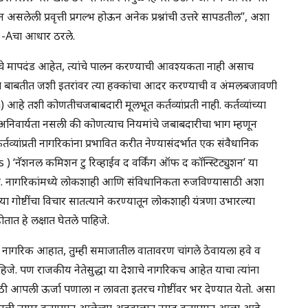
 असलेली प्रवृत्ती प्रगल्भ होऊन अनेक प्रश्नांची उत्तरे सापडतील”, अशा
51-Aचा आधार ठरले.
ीचे मापदंड आहेत, त्यांचे पालन करण्याची आवश्यकता नाही असाच
 बाबतीत जशी इतरांवर त्या हक्कांचा आदर करण्याची व अंमलबजावणी
हे तशी कोणतीचजबाबदारी मूलभूत कर्तव्यांप्रती नाही. कर्तव्यांच्या
अनिवार्यता नसली की कोणत्याच नियमांचे जबाबदारीचा भाग म्हणून
तव्यांप्रती नागरिकांना प्रभावित करीत नेण्यासंदर्भात एक संवैधानिक
ॅशनल कमिशन टु रिव्हाईव द वर्किंग ऑफ द कॉन्स्टिट्युशन’ या
 नागरिकांमध्ये लोकशाही आणि संविधानिकता रुजविण्यासाठी अशा
गोष्टींचा विचार सातत्याने करण्यातून लोकशाही यंत्रणा उभारल्या
तात हे लक्षात घेतले पाहिजे.
ी नागरिक आहात, तुम्ही समाजातील वातावरण चांगले ठेवायला हवे व
िजे. पण राजकीय नेतेसुद्धा या देशाचे नागरिकच आहेत याचा त्यांना
ठी आपली ऊर्जा पणाला न लावता इतरच गोष्टींवर भर देण्यात येतो. असा
१ साली तयार करण्यात आलेल्या अहवालात नमूद करण्यात आला आहे.