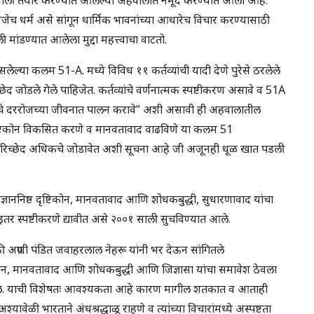
णजेच धर्म असे सांगून धार्मिक भावनांच्या आधारेच विचार करण्यासाठी
मांडण्यात आलेला मुद्दा महत्त्वाचा वाटतो.
असलेल्या कलम 51-A. मध्ये विविध ११ कर्तव्यांची यादी देणे पुरेसे ठरलेले
िच्छेद जोडले गेले पाहिजेत. कर्तव्यांचे वर्णनात्मक स्पष्टीकरण असावे व 51A
्यांचे दररोजच्या जीवनात पालन करावे” अशी असावी ही अहवालातील
निक दृष्टिकोन विकसित करणे व मानवतावाद वाढविणे या कलम 51
 ५ परिच्छेद अधिकचे जोडावेत अशी सूचना आहे जी अजूनही धूळ खात पडली
ननिष्ठ दृष्टिकोन, मानवतावाद आणि शोधकबुद्धी, सुधारणावाद यांचा
तर स्पष्टीकरणे द्यावीत असे २००१ साली सुचविण्यात आले.
ी अग्रणी पंडित जवाहरलाल नेहरू यांनी भर देऊन सांगितले
ृष्टिकोन, मानवतावाद आणि शोधकबुद्धी आणि जिज्ञासा यांचा समावेश ठेवला
 येईल. याची विशेषतः आवश्यकता आहे कारण मागील शतकात व आताही
वेळी भारताने अंधश्रद्धाळू राहणे व त्यांच्या विचारांमध्ये अस्पष्टता