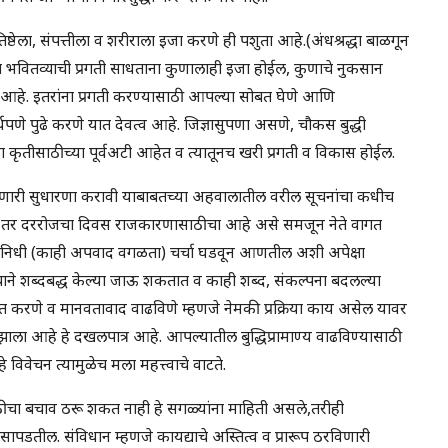
रतिष्ठेला, संपत्तीला व शरीराला इजा करणे ही पशुता आहे.(अंधश्रद्धा बाळगून
्या भवितव्याची प्रगती साधताना कुणालाही इजा होईल, कुणाचे नुकसान
हे. इतरांना प्रगती करण्यासाठी आपल्या सोबत घेणे आणि
्थपणे पुढे करणे यात देवत्व आहे. जिज्ञासुपणा असणे, चौकस बुद्धी
ा कृतीसाठीच्या पूर्वअटी आहेत व त्यातूनच खरी प्रगती व विकास होईल.
डणारी सुधारणा करावी याबाबतच्या अहवालातील वरील सूचनांचा कधीच
 आता तर दररोजचा दिवस राजकारणासाठीचा आहे असे समजून नेते वागत
्रतिनिधी (काही अपवाद वगळता) चर्चा घडवून आणतील अशी अपेक्षा
्याने शब्दबद्ध केल्या जाऊ शकतात व काही शब्द, संकल्पना बदलल्या
सित करणे व मानवतावाद वाढविणे म्हणजे नेमकी प्रक्रिया काय असेल यावर
 झाला आहे हे दखलपात्र आहे. आपल्यातील बुद्धिप्रामाण्य वाढविण्यासाठी
 विवेचन त्यामुळेच मला महत्त्वाचे वाटते.
साठीचा बचाव ठरू शकत नाही हे सगळ्यांना माहिती असले,तरीही
तील. संविधान म्हणजे कायद्याचे अस्तित्व व प्रारूप ठरविणारी