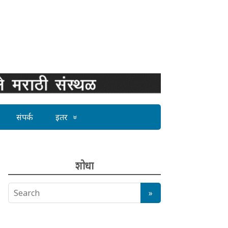
संपर्क
इतर
शोधा