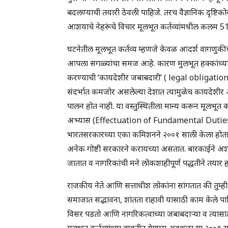
बदलण्याची तयारी ठेवली पाहिजे. तरच वैज्ञानिक दृष्टिकोन
आशयाचे नेहरूंचे विचार मूलभूत कर्तव्यांमधील कलम 
घटनेतील मूलभूत कर्तव्य म्हणजे केवळ आदर्श वागणुक
आपला सगळ्यांचा समज आहे. कारण मुलभूत हक्कांच्या
करण्याची ‘कायदेशीर जबाबदारी’ ( legal obligation) आ
संदर्भात कमजोर असलेल्या देशात त्यामुळेच कायदेशीर 
पालन होत नाही. या वस्तुस्थितीला मान्य करून मूलभूत कर्
अभ्यास (Effectuation of Fundamental Duties ) ‘न
भारतसरकारच्या एका कमिशनने २००१ साली केला होता.
अनेक गोष्टी सरकारने करायच्या असतात. बारकाईने अश्या 
जातात व नागरिकांची मने लोकशाहीपूर्ण पद्धतीने तयार हो
राजकीय नेते आणि सत्ताधीश लोकांना सांगतात की तुम्ह
समाजात सद्भावना, शांतता राहावी यासाठी काम केले पाह
विसर पडतो आणि नागरिकत्वाच्या जबाबदाऱ्या व त्यासा
मूलभूत कर्तव्यांच्या बाबतीत येणारा अडथळा या २००