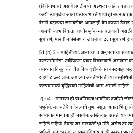
(विरोधाभास) असणे प्रगतीमध्ये अडथळा आहे. तंत्रज्ञान व वि
केली. त्यामुळेच आता प्रत्येक भारतीयाची ही बंधनकारक
वेगाने बदलत्या जगाबरोबर आपलाही वेग कायम ठेवला पाहिज
आमची स्वाभाविकता जाणीवपूर्वक मानवतावादी असली प
सुधारणे, मानवी नातेसंबंध व जीवनाचा दर्जा सुधारणे ह
51 (h) 3 – माहितीच्या, ज्ञानाच्या व अनुभवाच्या संचयातू
कारणमीमांसा, तार्किकता यांवर विज्ञानाकडे असणारा कल
त्यांच्यात दिसून येते. वैज्ञानिक दृष्टीकोनात कालबाह्य प
राहणे टाळले जाते. आपल्या अवतीभोवतीच्या वस्तुस्थितीच
करण्यासाठी बुद्धिवादी माहितीची आस असली पाहिजे.
2(h)4 – मानवता ही प्राथमिकतः भावनिक दर्जाशी जोडल
पशुतेचे, मानवतेचे व देवत्वाचे गुण. पशुता अंगात भिन
स्वभावात मानवता ही निसर्गतः अस्तित्वात असते. याच 
राहिले पाहिजे. देवत्व जर मानवतेपेक्षा मोठे असेल 
पाहिजे. चांगला माणूस झाल्याशिवाय कुणी पुढच्या पातळ