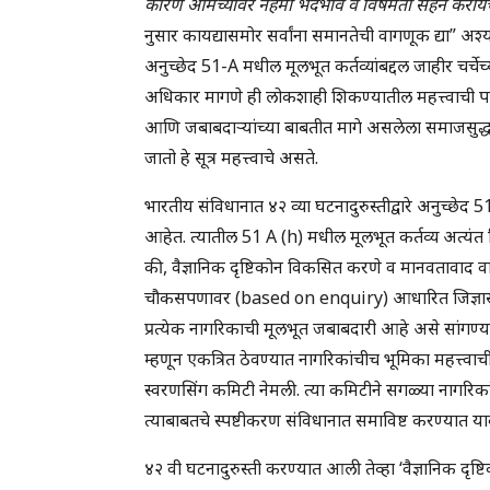
कारण आमच्यावर नेहमी भेदभाव व विषमता सहन करायची
नुसार कायद्यासमोर सर्वांना समानतेची वागणूक द्या” 
अनुच्छेद 51-A मधील मूलभूत कर्तव्यांबद्दल जाहीर चर्च
अधिकार मागणे ही लोकशाही शिकण्यातील महत्त्वाची पा
आणि जबाबदाऱ्यांच्या बाबतीत मागे असलेला समाजसुद्धा
जातो हे सूत्र महत्त्वाचे असते.
भारतीय संविधानात ४२ व्या घटनादुरुस्तीद्वारे अनुच्छे
आहेत. त्यातील 51 A (h) मधील मूलभूत कर्तव्य अत्यंत व
की, वैज्ञानिक दृष्टिकोन विकसित करणे व मानवतावाद वा
चौकसपणावर (based on enquiry) आधारित जिज्ञासा आ
प्रत्येक नागरिकाची मूलभूत जबाबदारी आहे असे सांगण्य
म्हणून एकत्रित ठेवण्यात नागरिकांचीच भूमिका महत्त्
स्वरणसिंग कमिटी नेमली. त्या कमिटीने सगळ्या नागरिकां
त्याबाबतचे स्पष्टीकरण संविधानात समाविष्ट करण्यात 
४२ वी घटनादुरुस्ती करण्यात आली तेव्हा ‘वैज्ञानिक दृष