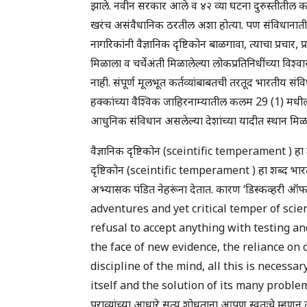
झाले. नवीन सरकार आले व ४२ व्या घटना दुरुस्तीतील काह
खरंच असंवैधानिक ठरतील अशा होत्या. पण संविधानातील
नागरिकांनी वैज्ञानिक दृष्टिकोन बाळगावा, त्याचा प्रचार, 
मिळाला व चर्चेअंती मिळालेल्या लोकप्रतिनिधींच्या विश्
नाही. संपूर्ण मूलभूत कर्तव्यांबाबतची तरतूद भारतीय संवि
हक्कांच्या वैश्विक जाहिरनाम्यातील कलम 29 (1) मधील 
आधुनिक संविधान असलेल्या देशांच्या यादीत स्थान मिळ
वैज्ञानिक दृष्टिकोन (sceintific temperament ) हा 
दृष्टिकोन (sceintific temperament ) हा शब्द भारती
अभ्यासक पंडित नेहरूंना देतात. कारण ‘डिस्कव्हरी ऑ
adventures and yet critical temper of sci
refusal to accept anything with testing an
the face of new evidence, the reliance on 
discipline of the mind, all this is necessar
itself and the solution of its many problems. “घ
पुराव्यांच्या आधारे सत्य शोधताना आपण स्वतःचे म्हण