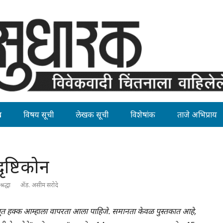
ह
विषय सूची
लेखक सूची
विशेषांक
ताजे अभिप्राय
ृष्टिकोन
श्रद्धा
अ‍ॅड. असीम सरोदे
ूलभूत हक्क आम्हाला वापरता आला पाहिजे. समानता केवळ पुस्तकात आहे,