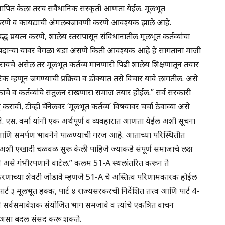
थापित केला तरच संवैधानिक संस्कृती आणता येईल. मूलभूत
ाण करणे व कायद्याची अंमलबजावणी करणे आवश्यक झाले आहे.
रयत्न करणे, शालेय स्तरापासून संविधानातील मूलभूत कर्तव्यांचा
बदाऱ्या यावर वेगळा धडा असणे किती आवश्यक आहे हे सांगताना माजी
ाण करायचे असेल तर मूलभूत कर्तव्य मानणारी पिढी शालेय शिक्षणातून तयार
 म्हणून जगण्याची प्रक्रिया व डोक्यात तसे विचार यावे लागतील. असे
ांचे व कर्तव्यांचे संतुलन राखणारा समाज तयार होईल.” सर्व सरकारी
 करावी, टीव्ही चॅनेलवर ‘मूलभूत कर्तव्य’ विषयावर चर्चा ठेवाव्या असे
े. एस. वर्मा यांनी एक अर्थपूर्ण व व्यवहारात आणता येईल अशी सूचना
क आणि समर्पण भावनेने पाळण्याची गरज आहे. आताच्या परिस्थितीत
ी एखादी चळवळ सुरू केली पाहिजे ज्याकडे संपूर्ण समाजाचे लक्ष
रावे असे गंभीरपणाने वाटेल.” कलम 51-A स्थलांतरित करून ते
करणाच्या शेवटी जोडावे म्हणजे 51-A चे अस्तित्व परिणामकारक होईल
ट ३ मूलभूत हक्क, पार्ट ४ राज्यसरकरची निर्देशित तत्त्व आणि पार्ट 4-
 सर्वसमावेशक संयोजित भाग समजावे व त्यांचे एकत्रित वाचन
ल. असा बदल संसद करू शकते.