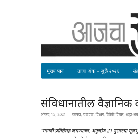
मुख्य पान
ताजा अंक – जुलै २०२६
संग्र
संविधानातील वैज्ञानिक द
ऑगस्ट, 15, 2021
कायदा
,
चळवळ
,
विज्ञान
,
विवेकी विचार
,
श्रद्धा-अंध
“मानवी प्रतिष्ठेसह जगण्याचा, अनुच्छेद 21 नुसारचा म