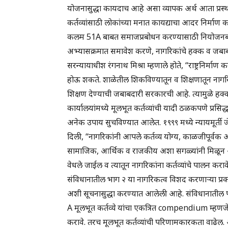
योजनासुद्धा कायदाच आहे असा व्यापक अर्थ आता प्रस्
कर्तव्यांसाठी लोकांच्या मनात कायद्याचा आदर निर्म
कलम 51A बाबत समाजप्रबोधन करण्यासाठी नियोजनबद्ध प्
अभ्यासक्रमात समावेश करणे, नागरिकांचे हक्क व जबा
सरन्यायाधीश रंगनाथ मिश्रा म्हणाले होते, “राष्ट्रनिर्म
होऊ शकते. शाळेतील शिकविण्यातून व शिक्षणातून नागरिक
शिक्षण देण्याची जबाबदारी सरकारची आहे. त्यामुळे हक्क
कार्यालयांमध्ये मूलभूत कर्तव्यांची यादी ठळकपणे प्रसिद्ध
अनेक उपाय सुचविण्यात आलेत. १९९९ मध्ये न्यायमूर्ती ज
दिली, “नागरिकांनी आपले कर्तव्य योग्य, काळजीपूर्व
सामाजिक, आर्थिक व राजकीय अशा सगळ्यांनी मिळून अश
वेधले जाईल व त्यातून नागरिकांना कर्तव्यांचे पालन क
संविधानातील भाग २ या नागरिकत्व विशद करणाऱ्या प्र
अशी सूचनासुद्धा करण्यात आलेली आहे. संविधानातील पार्
A मूलभूत कर्तव्ये यांचा एकत्रित compendium म्हणजे
करावे. तरच मूलभूत कर्तव्यांची परिणामकारकता वाढे