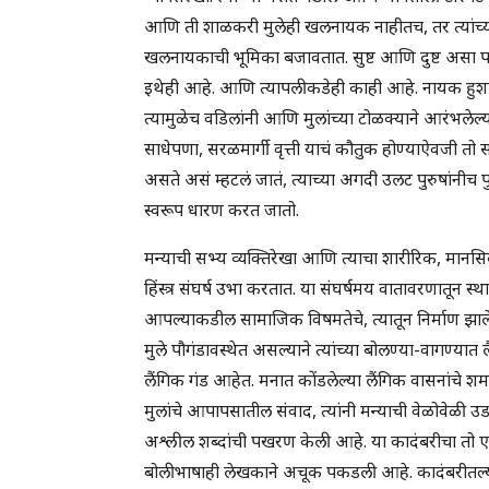
आणि ती शाळकरी मुलेही खलनायक नाहीतच, तर त्यांच्या
खलनायकाची भूमिका बजावतात. सुष्ट आणि दुष्ट असा प
इथेही आहे. आणि त्यापलीकडेही काही आहे. नायक हुशार
त्यामुळेच वडिलांनी आणि मुलांच्या टोळक्याने आरंभलेल्या
साधेपणा, सरळमार्गी वृत्ती याचं कौतुक होण्याऐवजी तो सगळ
असते असं म्हटलं जातं, त्याच्या अगदी उलट पुरुषांनीच प
स्वरूप धारण करत जातो.
मन्याची सभ्य व्यक्तिरेखा आणि त्याचा शारीरिक, मान
हिंस्त्र संघर्ष उभा करतात. या संघर्षमय वातावरणातून स्
आपल्याकडील सामाजिक विषमतेचे, त्यातून निर्माण झालेल्
मुले पौगंडावस्थेत असल्याने त्यांच्या बोलण्या-वागण्यात ल
लैंगिक गंड आहेत. मनात कोंडलेल्या लैंगिक वासनांचे शमन 
मुलांचे आपापसातील संवाद, त्यांनी मन्याची वेळोवे
अश्लील शब्दांची पखरण केली आहे. या कादंबरीचा तो
बोलीभाषाही लेखकाने अचूक पकडली आहे. कादंबरीतल्या 