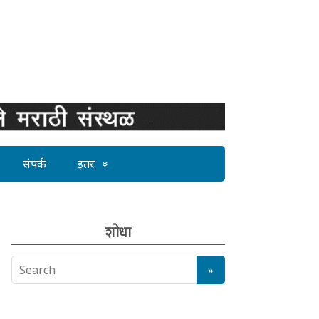
संपर्क
इतर
शोधा