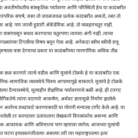
 अवतीभोवतीचं सांस्कृतिक पर्यावरण आणि परिस्थिती हेच या कादंबरीत
ारंपरिक संघर्ष, जसा तो जवळजवळ प्रत्येक कादंबरीत असतो, तसा तो
 आहे. पण त्याची हुशारी ॲकॅडेमिक आहे. तो व्यवहारचतुर नाही.
 त्रासांपासून बचाव करण्याचा चतुरपणा त्याच्या अंगी नाही. त्याचा
्यांच्या टिंगलीचा विषय बनून गेला आहे. अनेकदा स्त्रीच स्त्रीची शत्रू
ुरुषाला त्रास देण्याचा प्रकार या कादंबरीच्या पानागणिक अधिक तीव्र
सिक छळ करणारे त्याचे वडील आणि मुलांचे टोळके हे या कादंबरीत एक
थानिक-सामाजिक व्यवस्थेचे चित्रच आपल्यापुढे साकारते. मुलांचे हे टोळके
या दैन्यावस्थेचे, मूल्यहीन शैक्षणिक पर्यावरणाचे बळी आहे. ही टारगट
ैगिंकतेचे त्यांना वाटणारे आकर्षण, अर्धवट ज्ञानामुळे निर्माण झालेले
अर्वाच्च शब्दांवाटे करण्यासाठी या पोरांनी मन्याला टार्गेट केले आहे. या
ळी उडवलेली टर कागदावर उतरवताना लेखकाने विनासंकोच असभ्य आणि
 एक आवश्यक आणि अविभाज्य भाग म्हणावा लागेल. आजच्या मुलांची
घटना इचलकरंजीतल्या असल्या तरी त्या महाराष्ट्रातल्या इतर