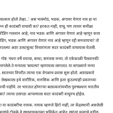
ात्कार होतो तेव्हा…’ असं भलंमोठं, भडक, अंगावर येणारं नाव हा या
करून ही कादंबरी वाचावी का? हरकत नाही, वाचू. पण त्यावर समीक्षा
फ रीडिंग गलथान आहे, नाव भडक आणि अंगावर येणारं आहे म्हणून काय
डिंग, भडक आणि अंगावर येणारं नाव आहे म्हणून रद्दी समजायचा? तो
नातल्या अशा उलटसुलट विचारांनंतर सदर कादंबरी वाचायला घेतली.
ष्ट. पंधरा वर्षे वयाचा, साधा, समंजस मन्या. तो एकेकाळी पैलवानकी
 वैतागलेले ते मन्याला ‘बायल्या’ म्हणायला लागतात. या सगळ्याने मन्या
 स्वतःच्या विपरीत त्याचा एक वेगळाच प्रवास सुरू होतो. अशाप्रकारे
्या लेखकाला इथे शारीरिक, मानसिक आणि इतर कुठल्याही प्रकारच्या
ायची नाहीये. तर भारतात होणाऱ्या बलात्कारांमधील पुरुषप्रधान भारतीय
कसा? त्याचा उलगडा आपल्याला सदर कादंबरी वाचूनच होईल.
या कादंबरीचा नायक. नायक म्हणजे हिरो नाही, तर केंद्रस्थानी असलेली
 मुलांचे टोळके हे खलनायकाच्या भूमिकेत आहेत. खरंतर मन्याचे वडील