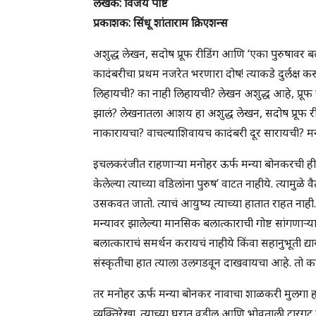
लेखक: विजय पाष्टे
प्रकाशक: सिंधू शांताराम क्रिएशन्स
अशुद्ध लेखन, सदोष प्रूफ रीडिंग आणि ‘एका पुरुषावर बल
कादंबरीचा प्रथम नजरेत भरणारा दोष! त्याकडे दुर्लक्ष 
लिहायची? का नाही लिहायची? लेखन अशुद्ध आहे, प्रू
झालं? लेखनातला आशय हा अशुद्ध लेखन, सदोष प्रूफ री
नाकारायचा? वाचल्याशिवायच कादंबरी दूर सारायची? म
इचलकरंजीत राहणाऱ्या मनोहर ऊर्फ मन्या बोनकरची ही गो
केलेल्या त्याच्या वडिलांना पुरुष’ वाटत नाहीये. त्यामुळे
उसकवत जातो. त्याचं आयुष्य त्याच्या हातात राहत नाही..
मन्यावर झालेल्या मानसिक बलात्काराची गोष्ट सांगणाऱ
बलात्काराचं समर्थन करायचं नाहीये किंवा सहानुभूती द्य
संस्कृतीचा हात त्याला उलगडवून दाखवायचा आहे. तो 
तर मनोहर ऊर्फ मन्या बोनकर नावाचा शाळकरी मुलगा हा 
व्यक्तिरेखा. त्याच्या घरात वडील आणि भोवताली टारगट