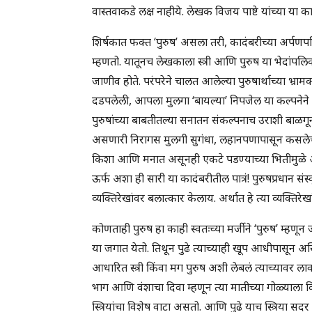
वास्तवाकडे लक्ष नाहीये. लेखक विजय पाष्टे यांच्या या क
शिर्षकात फक्त ‘पुरुष’ असला तरी, कादंबरीच्या अर्पणपत्र
म्हणतो. यातूनच लेखकाला स्त्री आणि पुरुष या भेदांपलि
जाणीव होते. परंपरेने चालत आलेल्या पुरुषार्थाच्या भ्
दडपलेली, आपला मुलगा ‘बायल्या’ निपजेल या कल्पनेने व
पुरुषांच्या बाबतीतल्या सनातन संकल्पनाच उराशी बाळगू
असणारी निरागस मुलगी सुगंधा, लहानपणापासून कसलेच स
किशा आणि मनात असूनही एकटे पडण्याच्या भितीमुळे
ऊर्फ अशा ही सारी या कादंबरीतील पात्रं! पुरुषप्रधान 
व्यक्तिरेखांवर बलात्कार केलाय. अर्थात हे त्या व्यक्तिर
कोणताही पुरुष हा काही स्वतःच्या मर्जीने ‘पुरुष’ म्हणून
या जगात येतो. तिथून पुढे त्याच्याही खूप आधीपासून अ
आधारित स्त्री किंवा मग पुरुष अशी लेबलं त्याच्यावर लाव
भाग आणि वंशाचा दिवा म्हणून त्या मातीच्या गोळ्याला 
स्त्रियांचा विशेष वाटा असतो. आणि पुढे याच स्त्रिया स