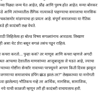
त नव्या पिढ्या जन्म घेत आहेत, प्रौढ आणि पुरुष होत आहेत. मन्या बोनकर
ुरुषांकडे आणि त्यांच्यातील लैंगिक नात्याकडे पाहण्याचा समाजाचा मानसिक
ांसमोर मांडण्याचा हा प्रयत्न आहे. संपूर्ण समाजाच्या या नैतिक
डे ही कादंबरी लक्ष वेधते.
कासाठी लिहिलेला हा बोल्ड विषय सगळ्यांनाच आवडला. लिखाण
ाही असा थेट शेरा बसून सगळं तसंच पडून राहिलं.
ि कचरा करतो…. पुन्हा कसं? तर माणूस आणि कचरा म्हणजे अगदी
षतः आपल्या देशातील माणसांच्या आजूबाजूला जे घडतं आहे, ज्याचा
ऱ्याच्या गोष्टींना सेन्सॉर नावाच्या परफ्यूमने आपण किती दिवस झाकून
जगणाऱ्या समाजाचंच डंपिंग ग्राऊंड झालं तर?” लेखकाच्या या मनोगती
 (किंवा झालेल्या) भौतिकच नव्हे तर आर्थिक, मानसिक, सामाजिक,
होऊ नये याची काळजी म्हणून तरी ही कादंबरी वाचायलाच हवी.