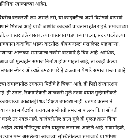
निधिक स्वरूपाच्या आहेत.
बरीचं वरकरणी रूप असलं तरी, या कादंबरीला अशी विशेषणं वापरणं
पणाने भिडला आहे याची जाणीव कादंबरी वाचताना होत राहते. समाजाच्या
तो, त्या स्तरातले वास्तव, त्या वास्तवात घडणाऱ्या घटना, सदर घटनेतल्या
ल्या वाचकांना कदाचित भडक वाटतील. वीकएण्डला मसालेपट पाहणाऱ्या,
णाऱ्या आजच्या समाजाला नकोसे वाटणारे हे चित्र आहे. आर्थिक,
न आज जो मूल्यहीन समाज निर्माण होऊ पाहतो आहे, तो काही केल्या
या संपन्नावस्थेवर ओरखडे उमटवणारे हे टाळता न येणारे समाजवास्तव आहे.
या समाजातील उगवत्या पिढीचे हे चित्रण आहे. ही पिढी संस्कारक्षम
 आहे. ही उनाड, रिकामटेकडी शाळकरी मुले तरुण वयात गुन्हेगारीकडे
 कायद्याच्या काळातही धड शिक्षण उपलब्ध नाही. धडपड करून ते
ल्या वयात मार्गदर्शन करायला सभोवती समंजस पालक किंवा सोबती
 घडले तर नवल नाही. कादंबरीतील व्रात्य मुले ही मूलतः व्रात्य किंवा
ी आहेत. त्यांचे नीतिशून्य वर्तन यातूनच जन्माला आलेले आहे. सणसोहळे,
या करण्यात मग्न असलेल्या आजच्या सुस्थितीतल्या समाजाचे या भीषण