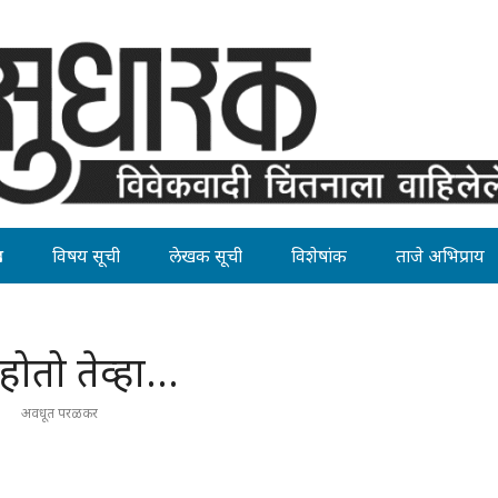
ह
विषय सूची
लेखक सूची
विशेषांक
ताजे अभिप्राय
होतो तेव्हा…
अवधूत परळकर