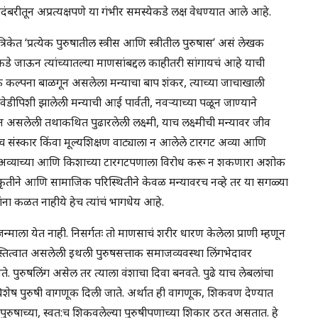
ादंबरीतून अप्रत्यक्षपणे या गंभीर समस्येकडे लक्ष वेधण्यात आले आहे.
िकेत ‘प्रत्येक पुरुषातील स्त्रीस आणि स्त्रीतील पुरुषास’ असं लेखक
कडे जाऊन त्यांच्यातल्या माणसांबद्दल काहीतरी सांगायचं आहे याची
रामक कल्पना बाळगून असलेला मन्याचा बाप शंकर, त्याच्या जाचाखाली
ेडीपिशी झालेली मन्याची आई पार्वती, नवऱ्याच्या पळून जाण्याने
न असलेली तथाकथित पुढारलेली लक्ष्मी, याच लक्ष्मीची मन्यावर जीव
ंस्कार किंवा मूल्यशिक्षण वाट्याला न आलेले टारगट अव्या आणि
 अव्याच्या आणि किशाच्या टारगटपणाला विरोध करू न शकणारा अशोक
संस्कृतीने आणि सामाजिक परिस्थितीने केवळ मन्यावरच नव्हे तर या सगळ्या
ेखांना कळत नाहीये हेच त्यांचं भागधेय आहे.
 जन्माला येत नाही. निसर्गतः तो माणसाचं शरीर धारण केलेला प्राणी म्हणून
स्तित्वात असलेली इथली पुरुषसत्ताक समाजव्यवस्था लिंगभेदावर
ते. पुरुषलिंग असेल तर त्याला वंशाचा दिवा बनवते. पुढे याच लेबलांचा
विशेष पुरुषी वागणूक दिली जाते. अर्थात ही वागणूक, शिकवण देण्यात
दर पुरुषाच्या, स्वत:च शिकवलेल्या पुरुषीपणाच्या शिकार ठरत असतात. हे