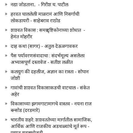
नद्या जोडताना.. - गिरीश घ. पाटील
हरवत चाललेली माळरानं आणि निसर्गाची
लोकडायरी - साहेबराव राठोड
शाश्वत विकास : समग्र दृष्टिकोनाच्या शोधात -
हेमंत मोहरीर
दाह कथा (सागर) - अतुल देऊळगावकर
पैस पर्यावरणसंवादाचा : संदर्भमूल्य असलेला
अभ्यासपूर्ण दस्तावेज - सतीश लळीत
कलयुग की दहलीज, अज्ञान का रास्ता - सोपान
जोशी
गावांची शाश्वत विकासाकडची वाटचाल - संकेत
अहेर
विकासाच्या झगमगाटामागचे वास्तव - नयना राज
बन्सोड (दरडमारे)
भारतीय शहरे: शाश्वततेच्या मार्गातील सामाजिक,
आर्थिक आणि राजकीय अडथळ्यांचे मूर्त रूप -
प्रद्युम्न सहस्रभोजनी