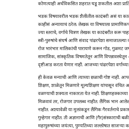
कोणत्याही अर्धविकसित शहरात घडू शकतील अशा प्राति
भडक विषयावरील भडक शैलीतील कादंबरी असं या कादं
काहीसं अन्यायाचं ठरेल. लेखक या विषयाला प्रामाणिक
ज्या स्तराचे, वर्गाचे चित्रण लेखक या कादंबरीत करू पाह
स्त्री-पुरुषांचे संघर्ष आणि संवाद पांढरपेशा समाजात
रोज भारंभार मालिकांची पारायणे करून गोड, गुळमट जग
सामाजिक, सांस्कृतिक विषमतेतून आणि विपन्नावस्थेतू
दृष्टीआड करता येणार नाही. आजच्या पांढरपेशा वर्गाच्
ही केवळ मन्याची आणि त्याच्या छळाची गोष्ट नाही. आपल्
शिक्षण, शाळेतून मिळणारे मूल्यशिक्षण यांपासून वंचित
वळण्याची शक्यता नाकारता येत नाही. शिक्षणहक्काच्या
मिळवावं तर, रोजगार उपलब्ध नाहीत. लैंगिक भान आले
नाहीत. अश्यावेळी या मुलांकडून लैंगिक गैरवर्तनाचे प्रकार
गुन्हेगार नाहीत. ती अज्ञानाची आणि (गैर)संस्काराची बळ
महापुरुषांच्या जयंत्या, पुण्यतिथ्या जल्लोषात साजऱ्