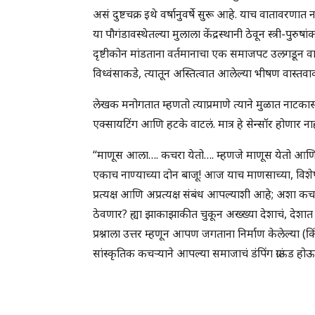
असं दुष्टचक्र इथे वर्षानुवर्षे सुरू आहे. याच वातावरणा
या पौगंडावस्थेतल्या मुलाला केंद्रस्थानी ठेवून स्त्री-प
दृष्टीकोन मांडताना वर्तमानाचा एक समाजपट उलगडून वाचक
विध्वंसाकडे, त्यातून अस्तित्वात आलेल्या भीषण वास्तवाक
लेखक मनोगतात म्हणतो त्याप्रमाणे त्याने मुळात नाट
एक्सायटिंग आणि हटके वाटलं. मात्र हे सेन्सॉर होणार न
“माणूस आला…. कचरा येतो…. म्हणजे माणूस येतो आण
एकाच नाण्याच्या दोन बाजू! आज याच माणसाच्या, विशे
प्रत्यक्ष आणि अप्रत्यक्ष संबंध आपल्याशी आहे; अशा कच
ठेवणार? ह्या झाकाझाकीत चुकून अख्ख्या देशाचं, देशात 
प्रश्नाला उत्तर म्हणून आपण जगताना निर्माण केलेल्या
सांस्कृतिक कचऱ्याने आपल्या समाजाचं डंपिंग ग्राऊंड 