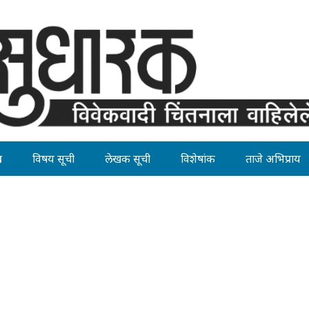
ह
विषय सूची
लेखक सूची
विशेषांक
ताजे अभिप्राय