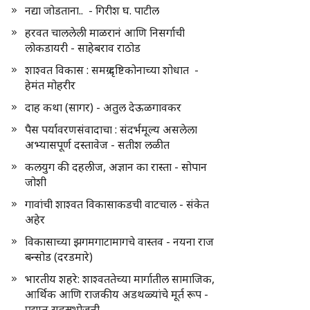
नद्या जोडताना.. - गिरीश घ. पाटील
हरवत चाललेली माळरानं आणि निसर्गाची
लोकडायरी - साहेबराव राठोड
शाश्वत विकास : समग्र दृष्टिकोनाच्या शोधात -
हेमंत मोहरीर
दाह कथा (सागर) - अतुल देऊळगावकर
पैस पर्यावरणसंवादाचा : संदर्भमूल्य असलेला
अभ्यासपूर्ण दस्तावेज - सतीश लळीत
कलयुग की दहलीज, अज्ञान का रास्ता - सोपान
जोशी
गावांची शाश्वत विकासाकडची वाटचाल - संकेत
अहेर
विकासाच्या झगमगाटामागचे वास्तव - नयना राज
बन्सोड (दरडमारे)
भारतीय शहरे: शाश्वततेच्या मार्गातील सामाजिक,
आर्थिक आणि राजकीय अडथळ्यांचे मूर्त रूप -
प्रद्युम्न सहस्रभोजनी