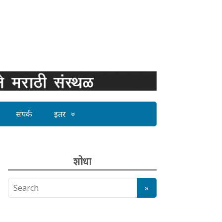
संपर्क
इतर
शोधा