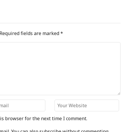
Required fields are marked
*
is browser for the next time I comment.
mail. You can also
subscribe
without commenting.