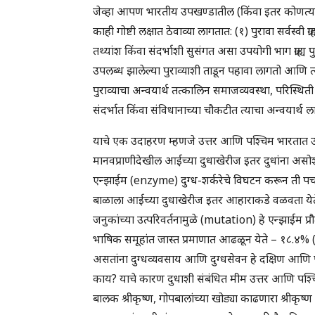
जेव्हा आपण भारतीय उपखण्डातील (किंवा इतर कोणत्या
काही गोष्टी लक्षात ठेवाव्या लागतात: (१) पुरावा सर्वस्वी 
तथ्यांश किंवा संदर्भाशी सुसंगत असा उपयोगी भाग ग्राह्य
उपलब्ध झालेल्या पुराव्याशी ताडून पहावा लागतो आणि त्या अर
पुराव्याचा अन्वयार्थ तत्कालिन समाजव्यवस्था, परिस्थ
संदर्भात किंवा संविधानाच्या चौकटीत त्याचा अन्वयार्थ ला
याचे एक उदाहरण म्हणजे उत्तर आणि पश्चिम भारतात उत्क्र
मानवप्राणीदेखील आईच्या दुधाखेरीज इतर दुधांना असोश
एन्झाईम (enzyme) दुग्ध-शर्करेचे विघटन करून ती पचा
बाळाला आईच्या दुधाखेरीज इतर आहाराकडे वळवता येते. ही उ
जनुकांच्या उत्परिवर्तनामुळे (mutation) हे एन्झाईम प्र
भाषिक समूहांत जास्त प्रमाणात आढळून येते – १८.४%
असतांना दुग्धव्यवसाय आणि दुग्धसेवन हे दक्षिण आणि पू
काय? याचे कारण दुधाशी संबंधित मीम उत्तर आणि पश्चिम
बालक श्रीकृष्ण, गोपबालांच्या खोड्या काढणारा श्रीकृष्ण 