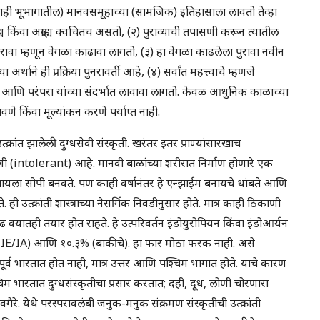
ही भूभागातील) मानवसमूहाच्या (सामजिक) इतिहासाला लावतो तेव्हा
ग्राह्य किंवा अग्राह्य क्वचितच असतो, (२) पुराव्याची तपासणी करून त्यातील
 पुरावा म्हणून वेगळा काढावा लागतो, (३) हा वेगळा काढलेला पुरावा नवीन
्थाने ही प्रक्रिया पुनरावर्ती आहे, (४) सर्वांत महत्त्वाचे म्हणजे
िती आणि परंपरा यांच्या संदर्भात लावावा लागतो. केवळ आधुनिक काळाच्या
वणे किंवा मूल्यांकन करणे पर्याप्त नाही.
ांत झालेली दुग्धसेवी संस्कृती. खरंतर इतर प्राण्यांसारखाच
ी (intolerant) आहे. मानवी बाळांच्या शरीरात निर्माण होणारे एक
यला सोपी बनवते. पण काही वर्षांनंतर हे एन्झाईम बनायचे थांबते आणि
त्क्रांती शास्त्राच्या नैसर्गिक निवडीनुसार होते. मात्र काही ठिकाणी
ौढ वयातही तयार होत राहते. हे उत्परिवर्तन इंडोयुरोपियन किंवा इंडोआर्यन
 (IE/IA) आणि १०.३% (बाकीचे). हा फार मोठा फरक नाही. असे
र्व भारतात होत नाही, मात्र उत्तर आणि पश्चिम भागात होते. याचे कारण
 भारतात दुग्धसंस्कृतीचा प्रसार करतात; दही, दूध, लोणी चोरणारा
वगैरे. येथे परस्परावलंबी जनुक-मनुक संक्रमण संस्कृतीची उत्क्रांती