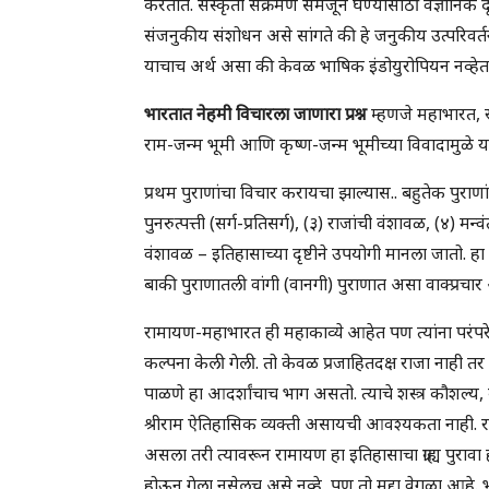
करतात. संस्कृती संक्रमण समजून घेण्यासाठी वैज्ञानिक
संजनुकीय संशोधन असे सांगते की हे जनुकीय उत्परिवर्तन 
याचाच अर्थ असा की केवळ भाषिक इंडोयुरोपियन नव्हेत त
भारतात नेहमी विचारला जाणारा प्रश्न
म्हणजे महाभारत, 
राम-जन्म भूमी आणि कृष्ण-जन्म भूमीच्या विवादामुळे या प्
प्रथम पुराणांचा विचार करायचा झाल्यास.. बहुतेक पुराणा
पुनरुत्पत्ती (सर्ग-प्रतिसर्ग), (३) राजांची वंशावळ, (४)
वंशावळ – इतिहासाच्या दृष्टीने उपयोगी मानला जातो. हा 
बाकी पुराणातली वांगी (वानगी) पुराणात असा वाक्प्रचा
रामायण-महाभारत ही महाकाव्ये आहेत पण त्यांना परंपरे
कल्पना केली गेली. तो केवळ प्रजाहितदक्ष राजा नाही तर म
पाळणे हा आदर्शांचाच भाग असतो. त्याचे शस्त्र कौशल्य
श्रीराम ऐतिहासिक व्यक्ती असायची आवश्यकता नाही.
असला तरी त्यावरून रामायण हा इतिहासाचा ग्राह्य पुरावा 
होऊन गेला नसेलच असे नव्हे, पण तो मुद्दा वेगळा आहे