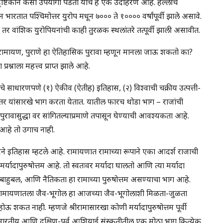
 दृष्टिकोन कसा उपयोगी पडतो याचे हे एक उदाहरण आहे. हल्लीचे
भारतात पश्चिमोत्तर युरोप मधून ७००० ते १०००० वर्षांपूर्वी झाले असावे.
र वांशिक युरोपियनांची काही तुरळक स्थलांतरे तत्पूर्वी झाली असावीत.
रामायण, पुराणे हा ऐतिहासिक पुरावा म्हणून मानला जाऊ शकतो का?
रश्नाला महत्त्व प्राप्त झाले आहे.
ंचे साधारणपणे (१) ऐकीव (ऐतीह) इतिहास, (२) विश्वाची चक्रीय उत्पत्ती-
 मन्वंतर यांसारखे भाग करता येतात. यातील फारच थोडा भाग – राजांची
पुरावासुद्धा वर सांगितल्याप्रमाणे तपासून घेण्याची आवश्यकता आहे.
र आहे तो उगाच नाही.
ने इतिहास म्हटले आहे. रामायणात रामाच्या रूपाने एका आदर्श राजाची
र्यादापुरुषोत्तम आहे. तो स्वतःवर मर्यादा घालतो आणि त्या मर्यादा
, बाहुबल, आणि नैतिकता हा रामाच्या पुरुषोत्तम असण्याचा भाग आहे.
 रामायणातला जैव-भूगोल हा आजच्या जैव-भूगोलाशी मिळता-जुळता
होऊ शकत नाही. म्हणजे श्रीरामासारखा कोणी मर्यादापुरुषोत्तम पूर्वी
. भारतीय आणि दक्षिण-पूर्व आशियाई संस्कृतीतील एक मोठा भाग कित्येक