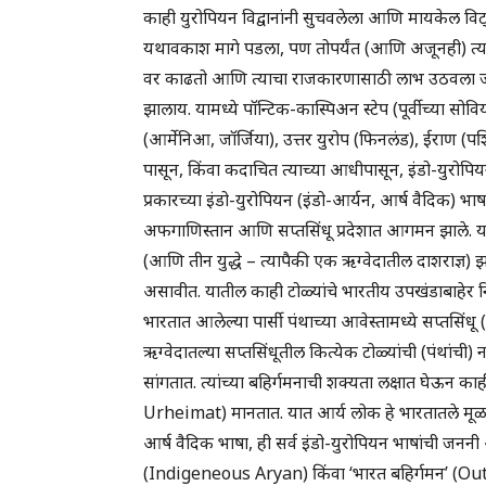
काही युरोपियन विद्वानांनी सुचवलेला आणि मायकेल विट्झेल
यथावकाश मागे पडला, पण तोपर्यंत (आणि अजूनही) त्याने
वर काढतो आणि त्याचा राजकारणासाठी लाभ उठवला
झालाय. यामध्ये पॉन्टिक-कास्पिअन स्टेप (पूर्वीच्या स
(आर्मेनिआ, जॉर्जिया), उत्तर युरोप (फिनलंड), ईराण (प
पासून, किंवा कदाचित त्याच्या आधीपासून, इंडो-युरोपि
प्रकारच्या इंडो-युरोपियन (इंडो-आर्यन, आर्ष वैदिक) 
अफगाणिस्तान आणि सप्तसिंधू प्रदेशात आगमन झाले. या
(आणि तीन युद्धे – त्यापैकी एक ऋग्वेदातील दाशराज्ञ) 
असावीत. यातील काही टोळ्यांचे भारतीय उपखंडाबाहेर न
भारतात आलेल्या पार्सी पंथाच्या आवेस्तामध्ये सप्तसिंधू (ह
ऋग्वेदातल्या सप्तसिंधूतील कित्येक टोळ्यांची (पंथांची
सांगतात. त्यांच्या बहिर्गमनाची शक्यता लक्षात घेऊन क
Urheimat) मानतात. यात आर्य लोक हे भारतातले मूळ रह
आर्ष वैदिक भाषा, ही सर्व इंडो-युरोपियन भाषांची जनन
(Indigeneous Aryan) किंवा ‘भारत बहिर्गमन’ (Out o