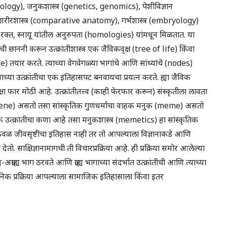
(biology), जनुकशास्त्र (genetics, genomics), पेशीविज्ञान
क शरीरशास्त्र (comparative anatomy), गर्भशास्त्र (embryology)
रक्त, स्नायू यांतील अनुरुपता (homologies) यांमधून मिळतात. या
ी छाननी करून उत्क्रांतीशास्त्र एक जैविकवृक्ष (tree of life) किंवा
ार करते. त्याच्या वेगवेगळ्या भागांचे आणि सांध्यांचे (nodes)
्या उत्क्रांतीचा एक इतिहासपट बनवायचा प्रयत्न करते. ह्या जैविक
्षा फार मोठी आहे. उत्क्रांतीतत्त्व (काही फेरफार करून) संस्कृतीला लावता
नुक (gene) असतो तसा सांस्कृतिक गुणधर्माचा वाहक मनुक (meme) असतो
उत्क्रांतीचा कणा आहे तसा मनुकशास्त्र (memetics) हा सांस्कृतिक
 केवळ जीवसृष्टीचा इतिहास नाही तर तो आपल्याला विज्ञानाकडे आणि
तो. साक्षिज्ञानामागची ती विचारप्रक्रिया आहे. ही प्रक्रिया समोर आलेल्या
-अग्राह्य भाग ठरवते आणि ग्राह्य भागाच्या संदर्भात उत्क्रांतीची आणि त्याच्या
ज्ञानिक प्रक्रिया आपल्याला सामाजिक इतिहासाला किंवा इतर