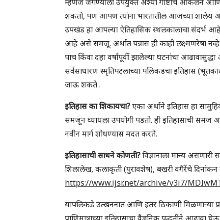
म्हणजे जगण्याला उपयुक्त अश्या गोष्टींचे आकलन आणि 
शकतो, पण आपण त्यांना भारतातील आजच्या शालेय आणि
उपखंड हा आपल्या ऐतिहासिक स्थलकालाचा संदर्भ आहे.
आहे असे समजू. अर्थात पन्नास ही काही लक्ष्मणरेषा नव्हे
पांच किंवा दहा वर्षांपूर्वी झालेल्या घटनांचा आढावासुद
सर्वसाधारण स्मृतिपटलाच्या पलिकडचा इतिहास (भूतका
जाऊ शकते .
इतिहास का शिकायचा?
एका अर्थाने इतिहास हा सामुह
समजून घ्यायला उपयोगी पडतो. ही इतिहासाची समज आप
नवीन मार्ग शोधण्यास मदत करते.
इतिहासाची साधने कोणती?
विज्ञानाला मान्य असणारी सर्
शिलालेख, कलाकृती (पुरावशेष), बखरी वगैरेंचे दिनांकन 
https://www.ijsr.net/archive/v3i7/MDIw
यापलिकडे उत्खननात आणि इतर ठिकाणी मिळणाऱ्या प्र
प्राणिमात्राच्या इतिहासाचा वैज्ञनिक पद्धतीने आढावा 