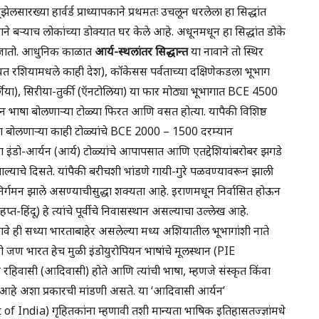
सारख्या हार्वर्ड प्राध्यापकाने प्रथमतः उचलून धरलेला हा सिद्धांत
 बऱ्याच लोकांच्या डोक्यात घर केले आहे. अधूनमधून हा सिद्धांत डोके
 जातो. आधुनिक काळात
आर्य-स्थलांतर सिद्धान्त
या नावाने तो स्थिर
ोवियत रशियामधले काही देश), कॉकेसस पर्वताच्या दक्षिणेकडला भूभाग
र्शिया), सिरीया-तुर्की (ऍनटोलिया) या फार मोठ्या भूभागात BCE 4500
यन भाषा बोलणाऱ्या टोळ्या फिरत आणि वसत होत्या. यापैकी विशिष्ठ
भाषा बोलणाऱ्या काही टोळ्यांचे BCE 2000 – 1500 दरम्यान
 इंडो-आर्यन (आर्य) टोळ्यांचे आपापसात आणि एतद्देशियांबरोबर झगडे
झाल्याचे दिसते. यांपैकी बरीचशी भांडणे गायी-गुरे पळवण्यावरून झाली
िर्गमन झाले असण्याचीसुद्धा शक्यता आहे. इराणमधून निर्वासित होऊन
प्त-हिंदू) हे त्यांचे पूर्वीचे निवासस्थान असल्याचा उल्लेख आहे.
) नावे ही सध्या भारताबाहेर असलेल्या मध्य अशियातील भूभागांशी नाते
ाही जण भारत हेच मुळी इंडोयुरोपियन भाषांचे मूलस्थान (PIE
िवासी (आदिवासी) होते आणि त्यांची भाषा, म्हणजे संस्कृत किंवा
ी आहे अशा प्रकारची मांडणी असते. या ‘आदिवासी आर्यन’
f India) गृहितकांना म्हणावी तशी मान्यता भाषिक इतिहासतज्ज्ञांमधे