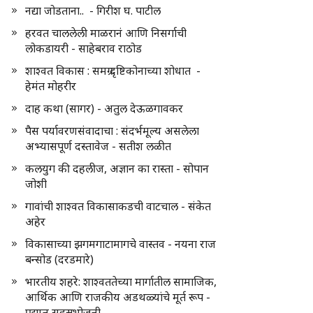
नद्या जोडताना.. - गिरीश घ. पाटील
हरवत चाललेली माळरानं आणि निसर्गाची
लोकडायरी - साहेबराव राठोड
शाश्वत विकास : समग्र दृष्टिकोनाच्या शोधात -
हेमंत मोहरीर
दाह कथा (सागर) - अतुल देऊळगावकर
पैस पर्यावरणसंवादाचा : संदर्भमूल्य असलेला
अभ्यासपूर्ण दस्तावेज - सतीश लळीत
कलयुग की दहलीज, अज्ञान का रास्ता - सोपान
जोशी
गावांची शाश्वत विकासाकडची वाटचाल - संकेत
अहेर
विकासाच्या झगमगाटामागचे वास्तव - नयना राज
बन्सोड (दरडमारे)
भारतीय शहरे: शाश्वततेच्या मार्गातील सामाजिक,
आर्थिक आणि राजकीय अडथळ्यांचे मूर्त रूप -
प्रद्युम्न सहस्रभोजनी