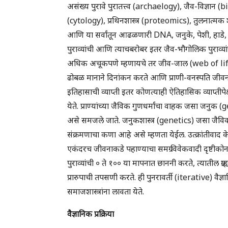
असंख्य पुरावे पुरातत्त्व (archaelogy), जैव-विज्ञान 
(cytology), प्रथिनशास्त्र (proteomics), तुलनात्म
आणि या सर्वांतून आढळणारी DNA, जनुके, पेशी, हाडे, 
पुराव्यांची आणि त्याचबरोबर इतर जैव-भौगोलिक पुराव्यांच
अधिक अचूकपणे म्हणायचे तर जीव-जाल (web of life) तय
ढोबळ मानाने दिनांकन करते आणि प्राणी-वनस्पति जीवनाच
इतिहासाची व्याप्ती इतर कोणत्याही ऐतिहासिक व्याप्तीपेक
येते. प्राण्यांच्या जैविक गुणधर्मांचा वाहक जसा ज
असे समजले जाते. जनुकशास्त्र (genetics) जसा जैविक 
संक्रमणाचा कणा आहे असे म्हणता येईल. उत्क्रांतीवाद
एकंदरच जीवनाकडे पहाण्याचा समग्र विवेकवादी दृष्टीकोन दे
पुराव्यांची ० ते १०० या मापनात छाननी करते, त्यातील ग्राह्य
प्रारुपाची तपसणी करते. ही पुनरावर्ती (iterative) वै
समाजशास्त्रांना लावता येते.
वैज्ञानिक प्रक्रिया