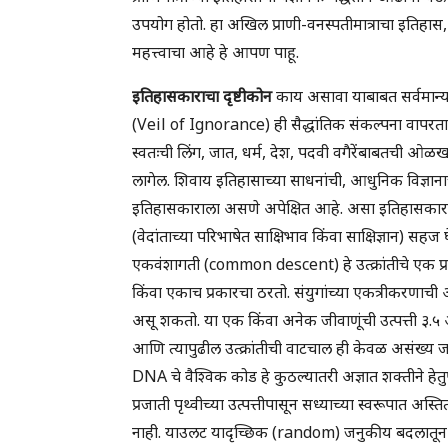
उपयोग होतो. हा अखिल प्राणी-वनस्पतीमात्राचा इतिहास,
महत्त्वाचा आहे हे आपण पाहू.
इतिहासकाराचा दृष्टीकोन
काय असावा याबाबत सर्वमान्यता 
(Veil of Ignorance) ही सैद्धांतिक संकल्पना वापरता
स्वतःची लिंग, जात, धर्म, देश, पदवी वगैरेंबाबतची ओ
लागेल. शिवाय इतिहासाच्या साधनांची, आधुनिक विज्ञा
इतिहासकाराला असणे अपेक्षित आहे. असा इतिहासकार मिळ
(वेदांताच्या परिभाषेत साक्षिभाव किंवा साक्षिज्ञान) सह
एकवंशागती (common descent) हे उत्क्रांतीचे एक प्रमु
किंवा एकाच प्रकारचा ठरतो. संयुगांच्या एकत्रीकरणाची
असू शकतो. या एक किंवा अनेक जीवाणूंची उत्पत्ती ३.५ अब्
आणि त्यापुढील उत्क्रांतीची वाटचाल ही केवळ असंख्य
DNA चे वैश्विक कोड हे कुठल्यातरी अज्ञात शक्तीने हेत
प्रजाती पृथ्वीच्या उत्पत्तीपासून सध्याच्या स्वरूपात अ
नाही. याउलट यादृच्छिक (random) जनुकीय बदलातून नवीन