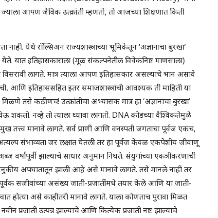
 ज्याला आपण जैविक उत्क्रांती म्हणतो, तो आजच्या शिक्षणात किती
नाही. येथे रॉल्सिअन राज्यशास्त्राच्या भूमिकेतून ‘अज्ञानाचा बुरखा’
 येते. यात इतिहासकाराला (मूळ संकल्पनेतील विवेकनिष्ठ माणसाला)
ळख विसरावी लागते. मात्र त्याला आपण इतिहासकार असल्याचे भान असावे
नाची, आणि इतिहाससहित इतर समाजशास्त्रांची आवश्यक ती माहिती या
णे तसे कठीणच! उत्क्रांतीचा अभ्यासक मात्र हा ‘अज्ञानाचा बुरखा’
ज घेऊ शकतो. नव्हे तो त्याला घ्यावा लागतो. DNA कोडच्या वैश्विकतेमुळे
ख तत्त्व मानावे लागते. सर्व प्राणी आणि वनस्पती जगताचा पूर्वज एकच,
 अत्यल्प संभाव्यता जर लक्षात घेतली तर हा पूर्वज केवळ एकपेशीय जीवाणू
ज वर्षांपूर्वी झाल्याचे साधार अनुमान निघते. संयुगांच्या एकत्रीकरणाची
 जनुकीय अपघातातून झाली आहे असे मानावे लागते. तसे मानले नाही तर
ुपूर्वक सजीवांच्या असंख्य जाती-प्रजातींमधे तयार केले आणि या जाती-
स्तित्वात होत्या असे काहीतरी मानावे लागते. याला कोणताच पुरावा मिळत
 प्रजाती उत्पन्न झाल्याचे आणि कित्येक प्रजाती नष्ट झाल्याचे