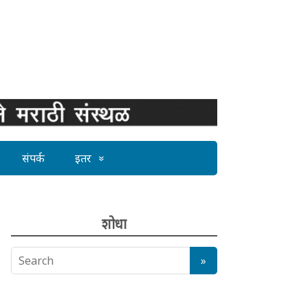
संपर्क
इतर
शोधा