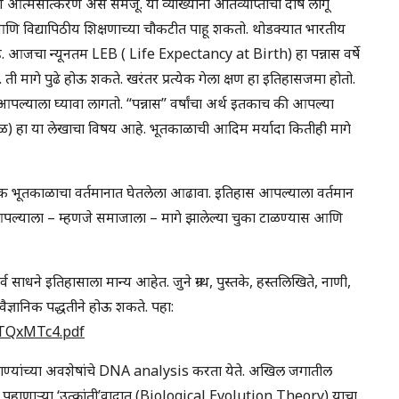
आत्मसात्करण असे समजू. या व्याख्यांना अतिव्याप्तीचा दोष लागू
 विद्यापिठीय शिक्षणाच्या चौकटीत पाहू शकतो. थोडक्यात भारतीय
 आजचा न्यूनतम LEB ( Life Expectancy at Birth) हा पन्नास वर्षे
. ती मागे पुढे होऊ शकते. खरंतर प्रत्येक गेला क्षण हा इतिहासजमा होतो.
्धा आपल्याला घ्यावा लागतो. “पन्नास” वर्षांचा अर्थ इतकाच की आपल्या
ळ) हा या लेखाचा विषय आहे. भूतकाळाची आदिम मर्यादा कितीही मागे
िक भूतकाळाचा वर्तमानात घेतलेला आढावा. इतिहास आपल्याला वर्तमान
ल्याला – म्हणजे समाजाला – मागे झालेल्या चुका टाळण्यास आणि
व साधने इतिहासाला मान्य आहेत. जुने ग्रन्थ, पुस्तके, हस्तलिखिते, नाणी,
वैज्ञानिक पद्धतीने होऊ शकते. पहा:
MTQxMTc4.pdf
ाण्यांच्या अवशेषांचे DNA analysis करता येते. अखिल जगातील
घेऊ पहाणाऱ्या ‘उत्क्रांती’वादात (Biological Evolution Theory) याचा