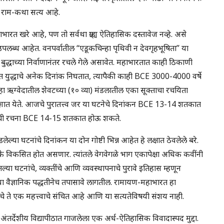
ि राम-कथा सत्य आहे.
ाभारत खरे आहे, पण तो सर्वथा ग्राह्य ऐतिहासिक दस्तावेज नव्हे. असे
 उपलब्ध आहेत. वनपर्वातील “एडूकचिन्हा पृथिवी न देवगृहभूषिता” या
बुद्धाच्या निर्वाणानंतर रचले गेले असावेत. महाभारतात काही ठिकाणी
ारत युद्धाचे अनेक दिनांक निघतात, त्यापैकी काही BCE 3000-4000 वर्षे
ा ऋग्वेदातील शेवटच्या (१० व्या) मंडलातील एका सूक्ताचा रचयिता
ंशात येते. आजचे पुरातत्त्व जर या घटनेचे दिनांकन BCE 13-14 शतकात
० ची रचना BCE 14-15 शतकात होऊ शकते.
ांडलेल्या घटनांचे दिनांकन या दोन गोष्टी भिन्न आहेत हे लक्षात ठेवलेले बरे.
के विकसित होत असणार. त्यांतले वेगवेगळे भाग एकापेक्षा अधिक कवींनी
ा घटनांचे, व्यक्तींचे आणि व्यवस्थापनाचे पुरावे इतिहास म्हणून
या वैज्ञानिक पद्धतीनेच तपासावे लागतील. रामायण-महाभारत हा
ंचे ते एक महत्त्वाचे संचित आहे आणि या सत्यतेविषयी संशय नाही.
र्देशीय विद्यापीठात गाजलेला एक अर्ध-ऐतिहासिक विवादास्पद मुद्दा.