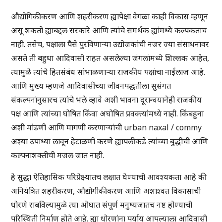
औद्योगिकीकरण आणि शहरीकरण ह्यापेक्षा वेगळा काही विकास म्हणून
असू शकतो ह्याबद्दल सरकारे आणि त्यांचे समर्थक ह्यांमध्ये कल्पकताच
नाही. तसेच, पक्षाला पैसे पुरविणार्‍या उद्योजकांची नजर ज्या संसाधनांवर
असते ती बहुधा आदिवासी राहत असलेल्या जंगलांमध्ये शिल्लक आहेत,
त्यामुळे त्यांचे हितसंबंध सांभाळणार्‍या राजकीय पक्षांचा नाईलाज आहे.
आणि मुख्य म्हणजे आदिवासींच्या जीवनपद्धतीला सुसंगत
संकल्पनांनुसारच त्यांचे भले व्हावे अशी भावना दूरान्वयानेही राजकीय
पक्ष आणि त्यांच्या घोषित किंवा अघोषित प्रवक्त्यांमध्ये नाही. किंबहुना
अशी मांडणी आणि मागणी करणार्‍यांची urban naxal / commy
अश्या उपाध्या लावून हेटाळणी करणे ह्यापलीकडे त्यांच्या बुद्धीची आणि
कल्पनाशक्तीची मजल जात नाही.
हे सुद्धा ऐतिहासिक परिप्रेक्ष्यातच लक्षात घेण्याची आवश्यकता आहे की
अनियंत्रित शहरीकरण, औद्योगीकीकरण आणि अशाश्वत विकासाची
धोरणे राबविल्यामुळे त्या ओघात संपूर्ण मनुष्यजातच नष्ट होण्याची
परिस्थिती निर्माण होते आहे. ह्या धोरणांना पर्याय आपल्याला आदिवासी