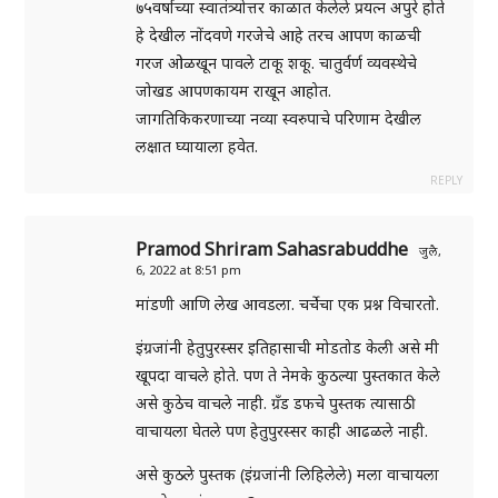
७५वर्षाच्या स्वातंत्र्योत्तर काळात केलेले प्रयत्न अपुरे होते
हे देखील नोंदवणे गरजेचे आहे तरच आपण काळची
गरज ओळखून पावले टाकू शकू. चातुर्वर्ण व्यवस्थेचे
जोखड आपणकायम राखून आहोत.
जागतिकिकरणाच्या नव्या स्वरुपाचे परिणाम देखील
लक्षात घ्यायाला हवेत.
REPLY
Pramod Shriram Sahasrabuddhe
जुलै,
6, 2022 at 8:51 pm
मांडणी आणि लेख आवडला. चर्चेचा एक प्रश्न विचारतो.
इंग्रजांनी हेतुपुरस्सर इतिहासाची मोडतोड केली असे मी
खूपदा वाचले होते. पण ते नेमके कुठल्या पुस्तकात केले
असे कुठेच वाचले नाही. ग्रँड डफचे पुस्तक त्यासाठी
वाचायला घेतले पण हेतुपुरस्सर काही आढळले नाही.
असे कुठले पुस्तक (इंग्रजांनी लिहिलेले) मला वाचायला