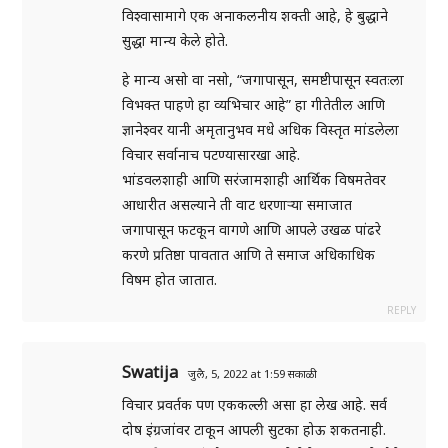
विश्वासामागे एक अनाकलनीय शक्ती आहे, हे बुद्धाने
सुद्धा मान्य केले होते.
हे मान्य असो वा नसो, “जगापासून, समष्टीपासून स्वतःला
विभक्त पाहणे हा व्यभिचार आहे” हा गीतेतील आणि
ज्ञानेश्वर यानी अमृतानुभव मधे अधिक विस्तृत मांडलेला
विचार सर्वानाच पटण्यासारखा आहे.
भांडवलशाही आणि सरंजामशाही आर्थिक विषमतेवर
आधारीत असल्याने ती वाट धरणाऱ्या समाजात
जगापासून फटकून वागणे आणि आपले उखळ पांढरे
करणे प्रतिष्ठा पावतात आणि ते समाज अधिकाधिक
विषम होत जातात.
REPLY
Swatija
जुलै, 5, 2022 at 1:59 सकाळी
विचार प्रवर्तक पण एककल्ली असा हा लेख आहे. सर्व
दोष इंग्रजांवर टाकून आपली सुटका होऊ शकतनाही.