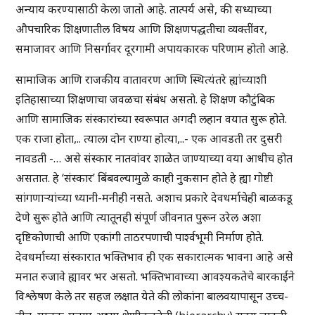
अन्याय करण्यासाठी केला जातो आहे. तात्पर्य असे, की सध्याच्या
औपचारिक शिक्षणातील विषय आणि शिक्षणपद्धतीचा व्यक्तींवर,
समाजावर आणि निसर्गावर दूरगामी अपायकारक परिणाम होतो आहे.
सामाजिक आणि राजकीय वातावरण आणि स्थित्यंतरे ह्यांच्याशी
इतिहासाच्या शिक्षणाचा जवळचा संबंध असतो. हे शिक्षण कौटुंबिक
आणि सामाजिक संस्कारांच्या स्वरूपात अगदी लहान वयात सुरू होते.
एक राजा होता,.. त्याला दोन राण्या होत्या,..- एक आवडती तर दुसरी
नावडती -… असे संस्कार नातवांवर शाळेत जाण्याच्या वया आधीच होत
असतात. हे ‘संस्कार’ बिंबवल्यामुळे काही नुकसान होते हे ह्या गोष्टी
सांगणार्‍यांच्या ध्यानी-मनीही नसते. अशाच प्रकारे देवधर्माचेही बाळकडू
देणे सुरू होते आणि त्यातूनही संपूर्ण जीवनात पुरून उरेल अशा
दृष्टिकोणाची आणि एकांगी ताठरपणाची पार्श्वभूमी निर्माण होते.
देवधर्माच्या संस्कारात भक्तिभाव ही एक सकारात्मक भावना आहे असे
मनात रुजावे ह्यावर भर असतो. भक्तिभावाच्या आवश्यकतेचे बारकाईने
विश्लेषण केले तर सहज लक्षात येते की लोकांना बालवयापासून उच्च-