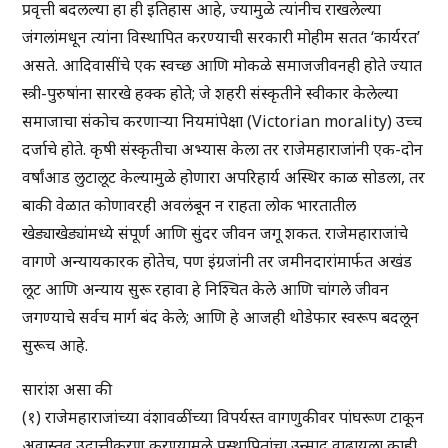
प्रवृत्ती बदलल्या हा ही इतिहास आहे, ज्यामुळे त्यांनीच राखलेल्या
जंगलांमधून त्यांना विस्थापित करण्याची सरकारी मोहीम सतत ‘कार्यरत’
असते. आदिवासींचे एक स्वच्छ आणि मोकळे समाजजीवनही होते ज्यात
स्त्री-पुरुषांना सारखे हक्क होते; जे शहरी संस्कृतीने स्वीकार केलेल्या
समाजाचा संकोच करणार्‍या नियमांपेक्षा (Victorian morality) उच्च
दर्जाचे होते. कृषी संस्कृतीचा अभ्यास केला तर राजेमहाराजांनी एक-दोन
वर्षांआड लुटालूट केल्यामुळे होणारा अपरिहार्य अस्थिर काळ सोडला, तर
बाकी वेळात कोणावरही अवलंबून न राहता लोक भारतातील
खेड्याखेड्यांमध्ये संपूर्ण आणि सुंदर जीवन जगू शकत. राजेमहाराजांचे
वागणे अन्यायकारक होतेच, पण इंग्रजांनी तर जमीनदारांमार्फत अखंड
लूट आणि अन्याय सुरू रहावा हे निश्चित केले आणि चांगले जीवन
जगण्याचे सर्वच मार्ग बंद केले; आणि हे आजही थोडेफार स्वरूप बदलून
सुरूच आहे.
सारांश असा की
(१) राजेमहाराजांच्या वंशावळींच्या विपर्यस्त वागणुकीवर पांघरूण टाकून
अवास्तव उदात्तीकरण करण्यामुळे प्रस्थापितांचा उन्माद वाढायला काही