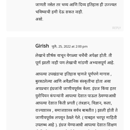
जाणती नसेल तर भव्य आणि दिव्य इतिहास ही उज्ज्वल
भविष्याची हमी देऊ शकत नाही.
असो.
REPLY
Girish
जुलै, 25, 2022 at 2:00 pm
लेखाचे शीर्षक वाचून वेगळ्या चर्चेची अपेक्षा होती. ती
पूर्ण झाली नाही पण लेखाची मांडणी अभ्यासपूर्ण आहे.
आपल्या उपखंडाचा इतिहास म्हणजे पूर्णपणे मागास ,
बुरसटलेल्या आणि अवैज्ञानिक संस्कृतीचा होता असा
अपप्रचार इंग्रजांनी जाणीवपूर्वक केला. इंग्रज किंवा इतर
युरोपियन कंपन्यांनी आपल्या देशात पाऊल ठेवण्याआधी
आपल्या देशात किती प्रगती ( तंत्रज्ञान, विज्ञान, कला,
राज्यशास्त्र , समाजशास्त्र सर्वच बाबतीत ) झाली होती ते
जाणीवपूर्वक लपवून ठेवले गेले. ( याबद्दल भरपूर माहिती
उपलब्ध आहे ). इंग्रज येण्याआधी आपल्या देशात शिक्षण