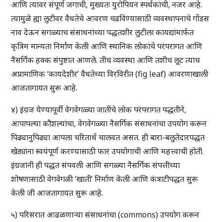
आणि त्यावर संपूर्ण जगाची, मुख्यतः युरोपियन स्पर्धकांची, नजर आहे.
त्यामुळे ह्या लुटीवर वैधतेचे आवरण चढविण्यासाठी व्यवस्थापनाचे गोंडस
नाव देऊन सगळ्याच संसाधनांच्या पद्धतशीर लुटीला कायद्यांमार्फत
कृत्रिम मान्यता निर्माण केली आणि स्थानिक लोकांचे परंपरागत आणि
नैसर्गिक हक्क संपुष्टात आणले. तीच व्यवस्था आणि तशीच लूट त्याच
अप्रामाणिक ‘कायदेशीर’ वैधतेच्या विरविरीत (fig leaf) आवरणाखाली
आजतागायत सुरू आहे.
४) इंग्रज येण्यापूर्वी वेगवेगळ्या जातींचे लोक परंपरागत पद्धतीने,
आपापल्या कौशल्यांचा, वेगवेगळ्या नैसर्गिक संसाधनांचा उपयोग करून
पिढ्यानुपिढ्या आपला चरितार्थ चालवत असत. ही बारा-बलुतेदारपद्धत
खेड्यांना स्वयंपूर्ण करण्यासाठी फार उपयोगाची आणि महत्त्वाची होती.
इंग्रजांनी ही पद्धत संपवली आणि सगळ्या नैसर्गिक संपत्तीच्या
शोषणासाठी वेगवेगळी ‘खाती’ निर्माण केली आणि कंत्राटीपद्धत सुरू
केली जी आजतागायत सुरू आहे.
५) परिसरात आढळणार्‍या संसाधनांचा (commons) उपयोग करून