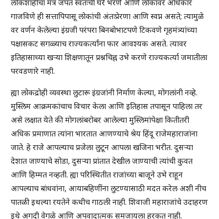
लोकशाहीचा मंत्र जपत स्वतःची घरे भरणे आणि लोकांवर अधिकार
गाजविणे ही सत्तापिपासू लोकांची अंतःप्रेरणा आणि स्वप्न असते; त्यामुळे
वर वर्णन केलेल्या इंग्रजी परंपरा बिनबोभाटपणे टिकवणे गृहमंत्र्यांच्या
पक्षासकट सगळ्याच राज्यकर्त्यांना फार आवश्यक असते. त्यावर
इतिहासाच्या खर्‍या शिक्षणातून प्रश्नचिह्न उभे करणे राज्यकर्त्या जमातीला
परवडणारे नाही.
ह्या लोकद्रोही व्यवस्था लुटारू इंग्रजांनी निर्माण केल्या, मोगलांनी नव्हे.
मुस्लिम आक्रमकांचाच विचार केला आणि इतिहास तपासून पाहिला तर
असे लक्षात येते की मोगलांबरोबर आलेल्या मुस्लिमांपेक्षा कितीतरी
अधिक प्रमाणात त्यांना भारतात आणण्याचे श्रेय हिंदू राजेमहाराजांना
जाते. हे राजे आपल्याच प्रजेला लुटून आपला खजिना भरीत. दुसर्‍या
देशात जाण्याचे सोडा, दुसर्‍या प्रांतात देखील जाण्याची त्यांची कुवत
आणि हिम्मत नव्हती. ह्या परिस्थितीत राजांच्या बाजूने उभे राहून
आपल्याच बांधवांना, आयाबहिणींना लुटण्यासाठी मदत करेल अशी नीच
पातळी इथल्या रयतेने कधीच गाठली नाही. शिवाजी महाराजांचे उदाहरण
इथे अगदी वेगळे आणि अपवादात्मक समजायला हरकत नाही.