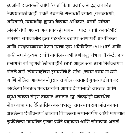
इंग्रजांनी ‘राज्यकर्ते’ आणि ‘रयत’ किंवा ‘प्रजा’ असे द्वंद्व अबाधित
ठेवण्यासाठी काही पावले उचलली. सत्ताधारी वर्गाला (राजकारणी,
अधिकारी, न्यायाधीश ह्यांना) बेलगाम अधिकार, प्रसंगी त्यांच्या
लोकविरोधी अक्षम्य अन्यायांवरही पांघरूण घालण्याची ‘कायदेशीर’
व्यवस्था, समाजातील इतर घटकांवर दडपण आणणारी प्राथमिकता
आणि संरक्षणव्यवस्था देऊन त्यांचा एक अतिविशिष्ट (VIP) वर्ग आणि
बाकी सगळे दुय्यम दर्जाचे नागरिक अशी श्रेणीबद्ध विभागणी केली. हाच
सत्ताधारी वर्ग म्हणजे ‘लोकशाहीचे स्तंभ’ आहेत असे आता निर्लज्जपणे
मांडले जाते. लोकशाहीच्या इमारतीचे हे ‘स्तंभ’ (ज्यात प्रसार माध्यमे
आणि पोलिस आवश्यकतेनुसार सामील असतात) मुख्यतः डोक्यावर
बसलेल्या निवडक धनदांडग्यांना आधार देण्यासाठी असतात आणि
बहुधा त्यांच्या संपूर्ण ताब्यात असतात. ह्या लोकद्रोही व्यवस्थेला
पोसण्याचा भार ऐतिहासिक काळापासून सगळ्याच समाजांत कायम
असलेल्या ‘रीतीप्रमाणे’ जोत्यात चिणलेल्या मध्यमवर्गीय आणि पायव्यात
तुडविलेल्या पददलित गुलाम प्रजेने वाहायचा आणि सोसायचा असतो.