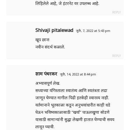
लिहिलेले आहे, जे इंटरनेट वर उपलब्ध आहे.
REPLY
Shivaji pitalewad
जुलै, 7, 2022 at 5:43 pm
खूप छान!
नवीन संदर्भ कळाले.
REPLY
शाम पंधरकर
जुलै, 14, 2022 at 8:44 pm
अभ्यासपूर्ण लेख.
सध्याच्या यंगिस्ताला स्वातंत्र्य आणि स्वतंत्रता लढा
जाणून घेण्यात मागील पिढी इतकेही स्वारस्य नाही.
वर्तमानाने भूतकाळा कडून अनुभवांधारीत काही धडे
घेऊन भविष्यकाळासाठी “खर्या” पाऊलखुणा सोडणे
यासाठी सामान्यांनी सुद्धा लेखणी हातात घेण्याची सवय
लावून घ्यावी.