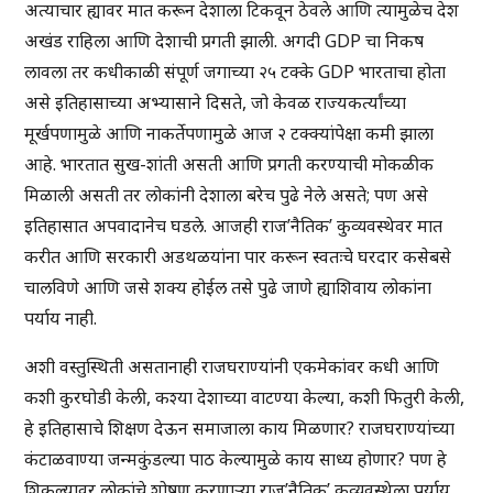
अत्याचार ह्यावर मात करून देशाला टिकवून ठेवले आणि त्यामुळेच देश
अखंड राहिला आणि देशाची प्रगती झाली. अगदी GDP चा निकष
लावला तर कधीकाळी संपूर्ण जगाच्या २५ टक्के GDP भारताचा होता
असे इतिहासाच्या अभ्यासाने दिसते, जो केवळ राज्यकर्त्यांच्या
मूर्खपणामुळे आणि नाकर्तेपणामुळे आज २ टक्क्यांपेक्षा कमी झाला
आहे. भारतात सुख-शांती असती आणि प्रगती करण्याची मोकळीक
मिळाली असती तर लोकांनी देशाला बरेच पुढे नेले असते; पण असे
इतिहासात अपवादानेच घडले. आजही राज’नैतिक’ कुव्यवस्थेवर मात
करीत आणि सरकारी अडथळयांना पार करून स्वतःचे घरदार कसेबसे
चालविणे आणि जसे शक्य होईल तसे पुढे जाणे ह्याशिवाय लोकांना
पर्याय नाही.
अशी वस्तुस्थिती असतानाही राजघराण्यांनी एकमेकांवर कधी आणि
कशी कुरघोडी केली, कश्या देशाच्या वाटण्या केल्या, कशी फितुरी केली,
हे इतिहासाचे शिक्षण देऊन समाजाला काय मिळणार? राजघराण्यांच्या
कंटाळवाण्या जन्मकुंडल्या पाठ केल्यामुळे काय साध्य होणार? पण हे
शिकल्यावर लोकांचे शोषण करणार्‍या राज’नैतिक’ कुव्यवस्थेला पर्याय