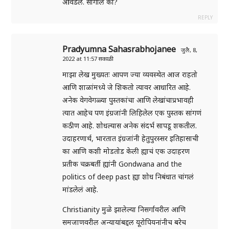
आवडेल. सांगाल का?
REPLY
Pradyumna Sahasrabhojanee
जुलै, 8,
2022 at 11:57 सकाळी
माझा लेख मुख्यतः आपण ज्या व्यवस्थेत आज राहतो
आणि शाळांमध्ये जे शिकतो त्यावर आधारित आहे.
अनेक वेगवेगळ्या पुस्तकांचा आणि लेखांचाप्रभावही
त्यात आहेच पण इंग्रजांनी लिहिलेल एक पुस्तक सांगणं
कठीण आहे. शोधल्यास अनेक संदर्भ सापडू शकतील.
उदाहरणार्थ, भारतात इंग्रजांनी हेतुपुरस्सर इतिहासाची
का आणि कशी मोडतोड केली ह्याचं एक उदाहरण
प्रतीक चक्रबर्ती ह्यांनी Gondwana and the
politics of deep past ह्या शोध निबंधात चांगलं
मांडलेलं आहे.
Christianity मुळे झालेल्या निसर्गावरील आणि
समजाणवरील अन्यायांबद्दल यूरोपियनांनीच बरेच