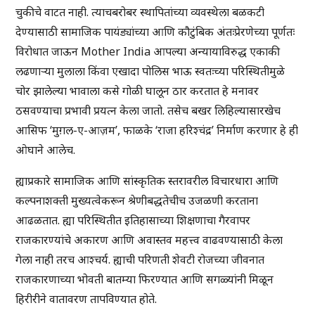
चुकीचे वाटत नाही. त्याचबरोबर स्थापितांच्या व्यवस्थेला बळकटी
देण्यासाठी सामाजिक पायंड्यांच्या आणि कौटुंबिक अंतःप्रेरणेच्या पूर्णतः
विरोधात जाऊन Mother India आपल्या अन्यायाविरुद्ध एकाकी
लढणार्‍या मुलाला किंवा एखादा पोलिस भाऊ स्वतःच्या परिस्थितीमुळे
चोर झालेल्या भावाला कसे गोळी घालून ठार करतात हे मनावर
ठसवण्याचा प्रभावी प्रयत्न केला जातो. तसेच बखर लिहिल्यासारखेच
आसिफ ‘मुग़ल-ए-आज़म’, फाळके ‘राजा हरिश्चंद्र’ निर्माण करणार हे ही
ओघाने आलेच.
ह्याप्रकारे सामाजिक आणि सांस्कृतिक स्तरावरील विचारधारा आणि
कल्पनाशक्ती मुख्यत्वेकरून श्रेणीबद्धतेचीच उजळणी करताना
आढळतात. ह्या परिस्थितीत इतिहासाच्या शिक्षणाचा गैरवापर
राजकारण्यांचे अकारण आणि अवास्तव महत्त्व वाढवण्यासाठी केला
गेला नाही तरच आश्चर्य. ह्याची परिणती शेवटी रोजच्या जीवनात
राजकारणाच्या भोवती बातम्या फिरण्यात आणि सगळ्यांनी मिळून
हिरीरीने वातावरण तापविण्यात होते.