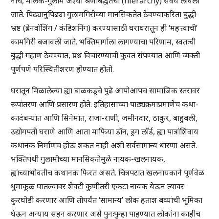
नीच, मालक-गुलाम अश्या श्रेणीबद्धतेची (hierarchy) सवय लावली
जाते. पिढ्यानुपिढ्या गुलामगिरीच्या मानसिकतेत ठेवण्याकरिता बुद्धी
भ्रष्ट (ब्रेनवॉशिंग / कंडिशनिंग) करण्यासाठी घराघरातून ही ‘महत्त्वाची’
कामगिरी बजावली जाते. भक्तिमार्गाला लागण्याचा परिणाम, स्वतःची
बुद्धी गहाण ठेवण्यात, प्रश्न विचारण्याची कुवत संपण्यात आणि व्यक्ती
पूर्णपणे परिस्थितीशरण होण्यात होतो.
घरातून मिळालेल्या ह्या बाळकडूचे पुढे आपोआपच सामाजिक स्तरावर
रूपांतरण आणि प्रसारण होते. इतिहासाच्या पाठ्यक्रमाप्रमाणेच कथा-
कादंबर्‍यांत आणि सिनेमांत, राजा-राणी, जमीनदार, ठाकुर, बाहुबली,
उद्योगपती घराणे आणि आता माफिया डॉन, ड्रग लॉर्ड, ह्या पात्रांशिवाय
कथानक निर्माणच होऊ शकत नाही अशी सर्वसामान्य धारणा असते.
भक्तिपंथी गुलामीच्या मानसिकतेमुळे नायक-खलनायक,
ह्यांच्याभोवतीच कथानक फिरत असते. चित्रपटात खलनायकाने पूर्णवेळ
धुमाकूळ घातल्यावर शेवटी कुणीतरी एकटा नायक येऊन त्यावर
कुरघोडी करणार आणि तोपर्यंत ‘सामान्य’ लोक हताश बघ्यांची भूमिका
घेऊन अन्याय सहन करणार असे पुनःपुन्हा पाहण्यात लोकांना काहीच