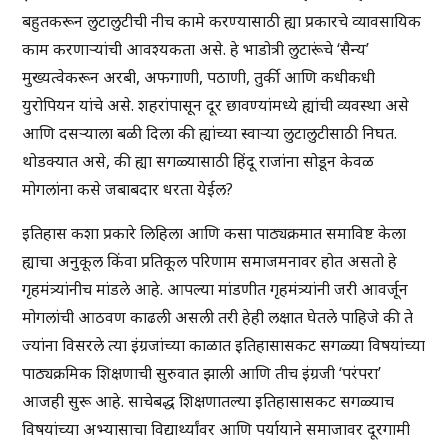
बहुतकरून लुटालुटीची नीच कामे करण्यासाठी ह्या प्रकारचे व्यावसायिक
काम करणार्‍यांची आवश्यकता असे. हे भाडोत्री लुटारूंचे ‘सैन्य’
मुख्यत्वेकरून अरबी, अफगाणी, पठाणी, तुर्की आणि कधीकधी
युरोपियन यांचे असे. शहरांपासून दूर छावण्यांमध्ये ह्यांची व्यवस्था असे
आणि दसर्‍याला बळी दिला की ह्यांच्या स्वार्‍या लुटालुटीसाठी निघत.
थोडक्यात असे, की ह्या सगळ्यासाठी हिंदू राजांना सोडून केवळ
मोगलांना कसे जबाबदार धरता येईल?
इतिहास कशा प्रकारे लिहिला आणि कसा पाठ्यक्रमात समाविष्ट केला
ह्याचा अनुकूल किंवा प्रतिकूल परिणाम समाजमनावर होत असतो हे
गृहमंत्र्यांनीच मांडले आहे. आपल्या मांडणीत गृहमंत्र्यांनी जरी आवर्जून
मोगलांची आठवण काढली असली तरी हेही लक्षात घेतले पाहिजे की ते
ज्यांना विसरले त्या इंग्रजांच्या काळात इतिहासासकट सगळ्या विषयांच्या
पाठ्यक्रमिक शिक्षणाची सुरुवात झाली आणि तीच इंग्रजी ‘परंपरा’
आजही सुरू आहे. साचेबद्ध शिक्षणातल्या इतिहासासकट सगळ्याच
विषयांच्या अभ्यासाचा विद्यार्थ्यांवर आणि पर्यायाने समाजावर दूरगामी