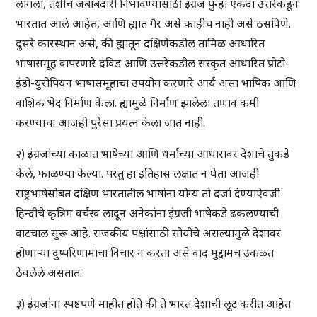
लागला, तशीच जबाबदारी निभावण्यासाठी इंग्रज पुन्हा एकदा उत्तरेकडून
भारतात आले आहेत, आणि ह्यात गैर असे काहीच नाही असे ठसविणे.
दुसरे कारस्थान असे, की ह्यातून दक्षिणेकडील तामिळ आधारित
भाषासमूह वापरणारे द्रविड आणि उत्तरेकडील संस्कृत आधारित प्रोटो-
इंडो-युरोपियन भाषासमूहाचा उपयोग करणारे आर्य असा भाषिक आणि
वांशिक भेद निर्माण केला. ह्यामुळे निर्माण झालेला तणाव कमी
करण्याचा आजही पुरेसा प्रयत्न केला जात नाही.
२) इंग्रजांच्या काळात भाषेच्या आणि धर्माच्या आधारावर देशाचे तुकडे
केले, फाळण्या केल्या. परंतु हा इतिहास लक्षात न घेता आजही
राष्ट्रभाषेसोबत दक्षिण भारतातील भाषांना योग्य तो दर्जा देण्याऐवजी
हिन्दीचे कृत्रिम वर्चस्व लादून अनेकांना इंग्रजी भाषेकडे ढकलण्याची
वाटचाल सुरू आहे. राजकीय पक्षांसाठी सोयीचे असल्यामुळे देशावर
होणार्‍या दुष्परिणामांचा विचार न करता असे वाद मुद्दामच उकळत
ठेवलेले असतात.
३) इंग्रजांना स्पष्टपणे माहीत होते की ते भारत देशाची लूट करीत आहेत