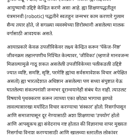
आयुष्याची उद्दिष्टे केन्द्रित करणे असा आहे. ह्या शिक्षणपद्धतीतून
यंत्रमानवी (robotic) पद्धतीने स्वतःहून जन्मभर काम करणारे गुलाम
सैन्य तयार होते, जे सगळ्या व्यवस्थेच्या शिरोस्थानी असलेल्या मालक
वर्गासाठी आवश्यक असते.
अश्याप्रकारे केवळ उपजीविकेवर लक्ष्य केन्द्रित करून ‘पॅकेज-निष्ठ’
जीवनक्रम लहानपणीच निश्चित केल्यावर, ‘जीविका’ (म्हणजे मानवजन्म
मिळाल्यामुळे गाठू शकत असलेली उपजीविकेच्या पलीकडली उद्दिष्टे
ज्यात व्यष्टि, समष्टि, सृष्टि, परमेष्टि ह्यांचा सर्वसमावेशक विचार अपेक्षित
असतो) ह्या भारतदेशात अधिष्ठान असलेल्या पण सध्या संपुष्टात येऊ
घातलेल्या संकल्पनांशी जन्मभर दूरान्वयानेही संबंध येत नाही. त्याउलट
विषयाचे पृथक्करण करून त्याच्या एका छोट्या भागाचा झापडे
लावल्यासारखा मर्यादित विचार करण्याचा ‘संस्कार’ होतो. निसर्गापासून
आणि समाजापासून दूर नेण्यासाठी अशा शिक्षणाचा ‘उपयोग’ होतो
आणि आपसूकच ह्या संवेदनाच नष्ट होतात की विज्ञानाचा वापर मुख्यतः
निसर्गाचा विनाश करण्यासाठी आणि खालच्या स्तरातील लोकांवर