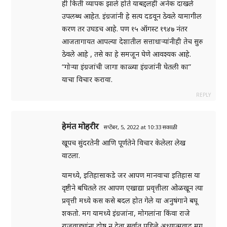
ही किती व्यापक झाले होते याबद्दलही अनेक दाखले
उपलब्ध आहेत. इंग्रजांनी हे सत्य दडवून ठेवले यामागील
करण तर उघडच आहे. पण १५ ऑगस्ट १९४७ नंतर
आजतागायत आपल्या देशातील सत्ताधाऱ्यांनीही तेच सुरु
ठेवले आहे , तसे का हे समजून घेणे आवश्यक आहे.
“गोऱ्या इंग्रजांची जागा काळ्या इंग्रजांनी घेतली का”
याचा विचार करावा.
REPLY
हेमंत मोहरीर
सप्टेंबर, 5, 2022 at 10:33 सकाळी
खूपच सुंदरतेनी आणि पूर्णतेने विचार केलेला लेख
वाटला.
यामध्ये, इतिहासाकडे जर आपण मानवाचा इतिहास या
दृष्टीने बघितले तर आपण एखाद्या प्रवृत्तीला ओळखून त्या
प्रवृत्ती मध्ये कस कसे बदल होत गेले या अनुषंगाने बघू
शकतो. मग यामध्ये इंग्रजांना, मोगलांना किंवा राजे
राजवाड्यांना दोष न देता सर्वात पहिले अध्यात्मवाद मग