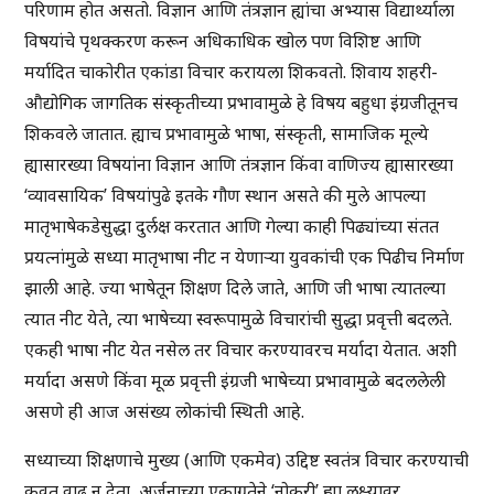
परिणाम होत असतो. विज्ञान आणि तंत्रज्ञान ह्यांचा अभ्यास विद्यार्थ्याला
विषयांचे पृथक्करण करून अधिकाधिक खोल पण विशिष्ट आणि
मर्यादित चाकोरीत एकांडा विचार करायला शिकवतो. शिवाय शहरी-
औद्योगिक जागतिक संस्कृतीच्या प्रभावामुळे हे विषय बहुधा इंग्रजीतूनच
शिकवले जातात. ह्याच प्रभावामुळे भाषा, संस्कृती, सामाजिक मूल्ये
ह्यासारख्या विषयांना विज्ञान आणि तंत्रज्ञान किंवा वाणिज्य ह्यासारख्या
‘व्यावसायिक’ विषयांपुढे इतके गौण स्थान असते की मुले आपल्या
मातृभाषेकडेसुद्धा दुर्लक्ष करतात आणि गेल्या काही पिढ्यांच्या संतत
प्रयत्नांमुळे सध्या मातृभाषा नीट न येणार्‍या युवकांची एक पिढीच निर्माण
झाली आहे. ज्या भाषेतून शिक्षण दिले जाते, आणि जी भाषा त्यातल्या
त्यात नीट येते, त्या भाषेच्या स्वरूपामुळे विचारांची सुद्धा प्रवृत्ती बदलते.
एकही भाषा नीट येत नसेल तर विचार करण्यावरच मर्यादा येतात. अशी
मर्यादा असणे किंवा मूळ प्रवृत्ती इंग्रजी भाषेच्या प्रभावामुळे बदललेली
असणे ही आज असंख्य लोकांची स्थिती आहे.
सध्याच्या शिक्षणाचे मुख्य (आणि एकमेव) उद्दिष्ट स्वतंत्र विचार करण्याची
कुवत वाढू न देता, अर्जुनाच्या एकाग्रतेने ‘नोकरी’ ह्या लक्ष्यावर