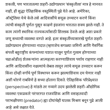
शकली, पण भारतातल्या शहरी-उद्योगप्रधान ‘संस्कृतीला’ मात्र हे मानवत
नाही, ही सुद्धा ऐतिहासिक वस्तुस्थिती पुढे येते आहे. अमेरिका,
ऑस्ट्रेलिया येथे केले तसे आदिवासींचे समूळ उच्चाटन करणे किंवा
त्यांची संस्कृती पूर्णतः पुसून काढणे इंग्रजांना भारतात शक्य झाले नाही. ते
काम त्यांनी स्थानिक राज्यकर्त्यांसाठी शिल्लक ठेवले आहे अशा प्रकारे
जणू सध्याची व्यवस्था वागते आहे. इतर संस्कृतींच्यासारखे पूर्णतः शहरी-
उद्योगप्रधान होण्याच्या नादात (म्हणजेच सगळ्या जमिनी आणि नैसर्गिक
संपत्ती बहुराष्ट्रीय कंपन्यांच्या घशात घालून पूर्णतः गुलाम होण्याच्या
चढाओढीत) शेतकर्‍यांना आत्महत्या करण्याशिवाय पर्याय राहणार नाही
आणि आदिवासींना नक्षल्यांचे लेबल लावून त्यांचे समूळ उच्चाटन करून
किंवा दोन्ही वर्गांचे पूर्ण विस्थापन करून झाल्याशिवाय दम घेणार नाही
अशी धोरणे राबविणे हे सध्या होताना दिसते. ऐतिहासिक परिप्रेक्ष्यात
(perspective) हे मांडले तर नव्याने उदय झालेली शहरी-औद्योगिक
व्यवस्था एकप्रकारे परंपरागत राजवंशिक आणि वसाहतवादी
पराभक्षीपणा (predator) ह्या दोघांचेही घातक मिश्रण बनून पुढे आली
आहे असे लक्षात येते.