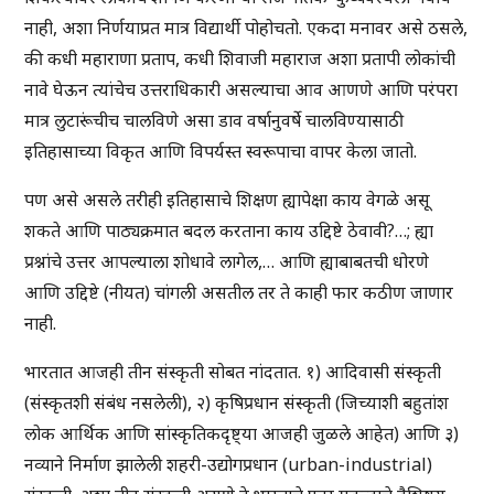
नाही, अशा निर्णयाप्रत मात्र विद्यार्थी पोहोचतो. एकदा मनावर असे ठसले,
की कधी महाराणा प्रताप, कधी शिवाजी महाराज अशा प्रतापी लोकांची
नावे घेऊन त्यांचेच उत्तराधिकारी असल्याचा आव आणणे आणि परंपरा
मात्र लुटारूंचीच चालविणे असा डाव वर्षानुवर्षे चालविण्यासाठी
इतिहासाच्या विकृत आणि विपर्यस्त स्वरूपाचा वापर केला जातो.
पण असे असले तरीही इतिहासाचे शिक्षण ह्यापेक्षा काय वेगळे असू
शकते आणि पाठ्यक्रमात बदल करताना काय उद्दिष्टे ठेवावी?…; ह्या
प्रश्नांचे उत्तर आपल्याला शोधावे लागेल,… आणि ह्याबाबतची धोरणे
आणि उद्दिष्टे (नीयत) चांगली असतील तर ते काही फार कठीण जाणार
नाही.
भारतात आजही तीन संस्कृती सोबत नांदतात. १) आदिवासी संस्कृती
(संस्कृतशी संबंध नसलेली), २) कृषिप्रधान संस्कृती (जिच्याशी बहुतांश
लोक आर्थिक आणि सांस्कृतिकदृष्ट्या आजही जुळले आहेत) आणि ३)
नव्याने निर्माण झालेली शहरी-उद्योगप्रधान (urban-industrial)