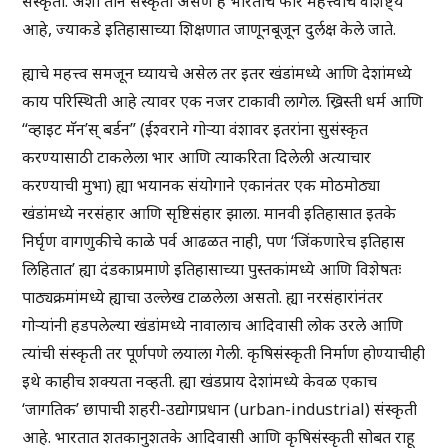
संस्कृती. अशा तीन संस्कृती असणे हे भारताचे फार महत्त्वाचे वैशिष्ट्य
आहे, ज्याकडे इतिहासाच्या शिक्षणात जाणूनबूजून दुर्लक्ष केले जाते.
ह्याचे महत्त्व समजून घ्यायचे असेल तर इतर खंडांमध्ये आणि देशांमध्ये
काय परिस्थिती आहे त्यावर एक नजर टाकावी लागेल. ख्रिस्ती धर्म आणि
“व्हाइट मॅन’स् बर्डन” (ईश्वराने गोर्‍या वंशावर इतरांना सुसंस्कृत
करण्यासाठी टाकलेला भार आणि त्याकरिता दिलेली अत्याचार
करण्याची मुभा) ह्या भयानक संयोगाने एकानंतर एक मोठमोठ्या
खंडांमध्ये नरसंहार आणि सृष्टिसंहार झाला. मानवी इतिहासात इतके
निर्घृण वागणुकीचे काळे पर्व आढळत नाही, पण ‘जिंकणारेच इतिहास
लिहितात’ ह्या दंडकाप्रमाणे इतिहासाच्या पुस्तकांमध्ये आणि विशेषतः
पाठ्यक्रमांमध्ये ह्याचा उल्लेख टाळलेला असतो. ह्या नरसंहारांनंतर
गोर्‍यांनी हडपलेल्या खंडांमध्ये नावालाच आदिवासी लोक उरले आणि
त्यांची संस्कृती तर पूर्णपणे लयाला गेली. कृषिसंस्कृती निर्माण होण्याचीही
इथे काहीच शक्यता नव्हती. ह्या खंडप्राय देशांमध्ये केवळ एकाच
‘जागतिक’ छापाची शहरी-उद्योगप्रधान (urban-industrial) संस्कृती
आहे. भारतात शतकानुशतके आदिवासी आणि कृषिसंस्कृती सोबत राहू