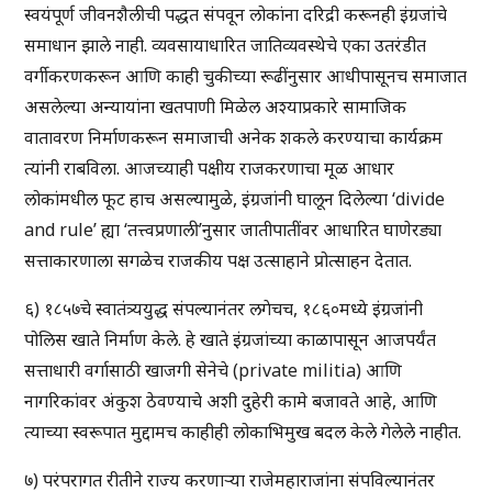
स्वयंपूर्ण जीवनशैलीची पद्धत संपवून लोकांना दरिद्री करूनही इंग्रजांचे
समाधान झाले नाही. व्यवसायाधारित जातिव्यवस्थेचे एका उतरंडीत
वर्गीकरणकरून आणि काही चुकीच्या रूढींनुसार आधीपासूनच समाजात
असलेल्या अन्यायांना खतपाणी मिळेल अश्याप्रकारे सामाजिक
वातावरण निर्माणकरून समाजाची अनेक शकले करण्याचा कार्यक्रम
त्यांनी राबविला. आजच्याही पक्षीय राजकरणाचा मूळ आधार
लोकांमधील फूट हाच असल्यामुळे, इंग्रजांनी घालून दिलेल्या ‘divide
and rule’ ह्या ‘तत्त्वप्रणाली’नुसार जातीपातींवर आधारित घाणेरड्या
सत्ताकारणाला सगळेच राजकीय पक्ष उत्साहाने प्रोत्साहन देतात.
६) १८५७चे स्वातंत्र्ययुद्ध संपल्यानंतर लगेचच, १८६०मध्ये इंग्रजांनी
पोलिस खाते निर्माण केले. हे खाते इंग्रजांच्या काळापासून आजपर्यंत
सत्ताधारी वर्गासाठी खाजगी सेनेचे (private militia) आणि
नागरिकांवर अंकुश ठेवण्याचे अशी दुहेरी कामे बजावते आहे, आणि
त्याच्या स्वरूपात मुद्दामच काहीही लोकाभिमुख बदल केले गेलेले नाहीत.
७) परंपरागत रीतीने राज्य करणार्‍या राजेमहाराजांना संपविल्यानंतर