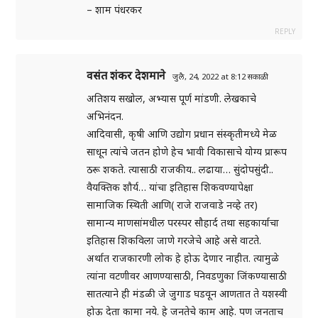
– शाम पंधरकर
REPLY
वसंत शंकर देशमाने
जुलै, 24, 2022 at 8:12 सकाळी
अतिशय सखोल, अभ्यास पूर्ण मांडणी. लेखकाचे
अभिनंदन.
आदिवासी, कृषी आणि उद्योग प्रधान संस्कृतीमध्ये मेळ
साधून त्यांचे जतन होणे हेच भावी विकासाचे योग्य प्रारूप
ठरू शकते. त्यासाठी राजकीय.. लढाया… सुंदोपसुंदी..
वैयक्तिक शौर्य… यांचा इतिहास शिकवण्यापेक्षा
सामाजिक स्थिती आणि( राजे राजवाडे नव्हे तर)
सामान्य माणसांमधील परस्पर सौहार्द तथा सहकार्याचा
इतिहास शिकविला जाणे गरजेचे आहे असे वाटते.
अर्थात राजकारणी लोक हे होऊ देणार नाहीत. त्यामुळे
त्यांना वटणीवर आणण्यासाठी, निवडणुका जिंकण्यासाठी
सातत्याने ही मंडळी जे जुगाड घडवून आणतात ते यशस्वी
होऊ देता कामा नये. हे जनतेचे काम आहे. पण जनताच