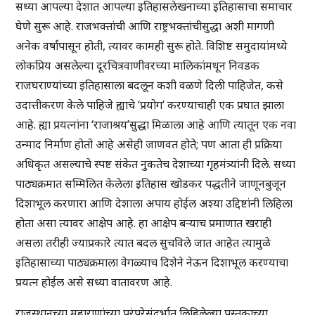
सध्या आपल्या देशात आपल्या इतिहासलेखनाच्या इतिहासाचा समाचार
घेणे सुरू आहे. राजभक्तांची आणि राष्ट्रभक्तांचीसुद्धा अशी मागणी
अनेक वर्षांपासून होती, त्यावर कामही सुरू होते. विशिष्ट समुदायांमध्ये
लोकप्रिय असलेल्या दूरचित्रवाणीवरच्या मालिकांमधून निवडक
राजघराण्यांच्या इतिहासाला बदलून कशी वळणे दिली पाहिजेत, कसे
उदात्तीकरण केले पाहिजे ह्याचे ‘प्रयोग’ करण्याचाही एक प्रघात झाला
आहे. ह्या प्रयत्नांना ‘राजाश्रय’सुद्धा मिळाला आहे आणि त्यातून एक नवा
उन्माद निर्माण होतो आहे असेही जाणवत होते; पण आता ही प्रक्रिया
अधिकृत असल्याचे स्पष्ट संकेत नुकतेच देशाच्या गृहमंत्र्यांनी दिले. सध्या
पाठ्यक्रमात सम्मिलित केलेला इतिहास खोडकर पद्धतीने जाणूनबुजून
दिशाभूल करणारा आणि देशाला अपाय होईल अश्या उद्दिष्टांनी लिहिला
होता असा त्यावर आक्षेप आहे. हा आक्षेप बर्‍याच प्रमाणात खराही
असला तरीही ज्याप्रकारे त्यात बदल सुचविले जात आहेत त्यामुळे
इतिहासाच्या पाठ्यक्रमाला वेगळ्याच दिशेने नेऊन दिशाभूल करण्याचा
प्रयत्न होईल असे सध्या वातावरण आहे.
राजस्थानच्या महाराणांच्या परंपरेसंदर्भात लिहिलेल्या पुस्तकाच्या