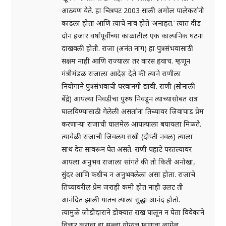
आठवण येते. हा चित्रपट 2003 साली अमोल पालेकरांनी
काढला होता आणि त्याचे नाव होते ‘अनाहत.’ त्यात दीड
दोन हजार वर्षांपूर्वीच्या काळातील एक काल्पनिक घटना
दाखवली होती. राजा (अनंत नाग) हा पुत्रसंभवासाठी
सक्षम नाही आणि राज्याला तर वारस हवाच. म्हणून
मंत्रीमंडळ राजाला आदेश देते की त्याने राणीला
नियोगाने पुत्रसंभवाची परवानगी द्यावी. राणी (सोनाली
बेंद्रे) आपल्या निवडीचा पुरुष निवडून त्याच्यासोबत रात्र
घालविण्यासाठी गेलेली असतांना तिच्यावर जिवापाड प्रेम
करणार्‍या राजाची घालमेल आपल्याला बघायला मिळते.
त्यावेळी राजाची जिवलग सखी (दीप्ती नवल) त्याला
साथ देत सावरून घेत असते. राणी पहाटे परतल्यावर
आपला अनुभव राजाला सांगते की तो किती अनोखा,
सुंंदर आणि कधीच न अनुभवलेला असा होता. राजाचे
तिच्यावरील प्रेम जराही कमी होत नाही उलट ती
आनंदित झाली यातच त्याला सुद्धा आनंद होतो.
त्यामुळे जोडीदाराने डोक्यात राख घालून न घेता विवेकाने
विचार करावा हा सल्ला योग्यच म्हणावा लागेल.