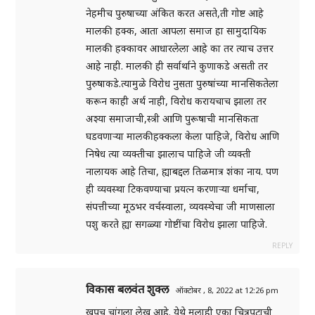
नेहमीच पुरुषाच्या अंकित करत असते,ती गोष्ट आहे
मालकी हक्क, आता आपला समाज हा सामुदायिक
मालकी हक्कावर आधारलेला आहे का तर त्याच उत्तर
आहे नाही. मालकी ही सर्वार्थाने कुणाकडे असती तर
पुरुषाकडे.त्यामुळे विरोध नुसता पुरुषांच्या मानसिकतेला
करून काही अर्थ नाही, विरोध करायचाच झाला तर
अश्या समाजाची,स्त्री आणि पुरूषाची मानसिकता
घडवणार्‍या मालकीहक्कला केला पाहिजे, विरोध आणि
निषेध त्या व्यक्तीचा झालाच पाहिजे जी व्यक्ती
नालायक आहे तिचा, ह्याबद्दल तिळमात्र शंका नाय. पण
ही व्यवस्था टिकवण्याचा प्रयत्न करणार्‍या धर्माचा,
संपत्तीच्या मूठभर वर्चस्वाला, व्यवस्थेचा जी माणसाला
पशु करते ह्या सगळ्या गोष्टींचा विरोध झाला पाहिजे.
REPLY
विकास बलवंत शुक्ल
ऑक्टोबर , 8, 2022 at 12:26 pm
खूपच चांगला लेख आहे. येथे मलाही एका चित्रपटाची