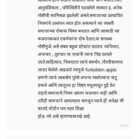
आनुवंशिकता , परिस्थितीने घडवलेले संस्कार इ. अनेक
गोष्टींची सरमिसळ झालेली असते.समाजाच्या प्रस्थापित
नियमांचे उल्लंघन त्यात होत असल्याने त्या व्यक्ती
समाजाच्या रोषाचा विषय बनतात आणि त्यासाठी त्या
कळतनकळत एकमेकांना दोष देतात.या सगळ्या
गोष्टींमुळे असे संबध बहुधा शोकांत ठरतात. व्यभिचार,
अनाचार , दुराचार या नावांनी त्यांना निंद्य ठरवले
जाते.साहित्यात, चित्रपटात त्यांचे समर्थन ,गौरवीकरणच
जास्त केलेले आढळते त्यामुळे forbidden apple
प्रमाणे त्याचे आकर्षण पुरेसे प्रगल्भ नसलेल्यांना वाटू
शकते आणि त्यातूनच हा विषय मधूनमधून पुढे येत
राहतो.समाजाचे नियम आपण पाळणार नाही आणि
तरीही समाजाने आपल्याला समजून घ्यावे ही अपेक्षा मी
कायदे मोडीन पण मला शिक्षा
होऊ नये असे म्हणण्यासारखे आहे.
REPLY