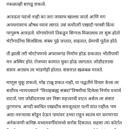
नकळतही सापडू शकतो.
आवडता पदार्थ नाही का जरा जास्तच खाल्ला जातो आणि मग
अपचनावरचं औषध घ्यावं लागतं. तसं कधीतरी एखादी परस्त्री किंवा
परपुरुष आवडतो. योगायोगाने तिकडून सिग्नल मिळालाच तर सुरू होतो
भेटीगाठींचा सिलसिला. संबंध पुढे जातात, वाढतात, प्रेमाची पूर्तता होते.
ती झाली तरी चोरटेपणाचे अपराधगंड निर्माण होऊ शकतात. भीतीपायी
मन अस्थिर होतं. रोजच्या कामात चुका होऊ लागतात. जोडीदाराला
संशय आलाच तर भांडणेही होतात. संसारात खळबळ माजते.
माणूस चुकू शकतो, मोह टाळू शकत नाही, या पद्धतीने विचार केला तर
सर्वोच्च न्यायालयाने “विवाहबाह्य संबंधां”विषयीचा दिलेला निर्णय यथार्थ
वाटतो. पण जोडीदाराला जर निष्ठा महत्त्वाची वाटत असेल तर संसार
तुटणारच. अगदी क्वचित एखादीच समजूतदार पत्नी शांत राहील. पण
अशा नवऱ्याला सोडून देऊन पायांवर उभ्या राहून स्वतंत्र घर करणाऱ्या
अनेकजणी कनिष्ठ-मध्यमवर्गीयांमध्ये सर्रास दिसतात. सहसा त्या कोर्टात