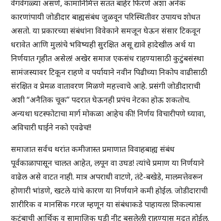
वेगवेगळ्या असणे, कामानिमित्त सतत बाहेर फिरणे अशा अनेक
कारणांपायी जोडीदार बाह्यसंबंध जुळवून परिस्थितीवर उपायच शोधत
असतो. या प्रकारच्या संबंधांना विवेकाने समजून घेऊन संसार टिकवून
धरावेत आणि मुलांचे भविष्यही सुरक्षित असू द्यावे हादेखील अर्थ या
निर्णयात गृहीत असेल! अखेर समाज एकसंध राहण्यासाठी कुटुंबसंस्था
सामंजस्यावर टिकून राहणे व पर्यायाने नवीन पिढीच्या निकोप वाढीसाठी
संरक्षित व प्रेमळ वातावरण मिळणे महत्त्वाचे आहे. प्रसंगी जोडीदाराची
अशी “अनैतिक चूक” पदरात घेऊनही प्रपंच नेटका होऊ शकतोच.
अन्यथा घटस्फोटाचा मार्ग मोकळा आहेच की! निर्णय विचारीपणे घ्यावा,
अविचारी घाईने नको एवढेच!!
समाजात सर्वच थरांत कमीजास्त प्रमाणात विवाहबाह्य संबंध
पूर्वकाळापासून चालत आहेत, लपून वा उघड! त्यांचे प्रमाण या निर्णयाने
वाढेल असे वाटत नाही. मात्र अपराधी वाटणे, तंटे-बखेडे, मालमत्तेवरून
होणारी भांडणे, खटले यांचे कारण या निर्णयाने कमी होईल. जोडीदाराची
शारीरिक व मानसिक गरज म्हणून या संबंधाकडे पाहायला शिकल्यास
कुटुंबाची आर्थिक व सामाजिक घडी नीट बसलेली राहण्यास मदत होईल.