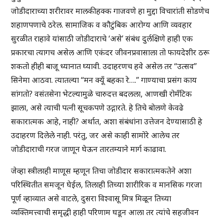
जोडीदाराच्या शरीरावर मालकीहक्क गाजवणे हा मुद्दा विचारांती सोडणेच
शहाणपणाचे ठरेल. सामाजिक व कौटुंबिक आरोग्य आणि व्यवहार
सुरळीत राहावे यांसाठी जोडीदाराचे ‘असे’ संबंध दुर्लक्षिणे हाही एक
प्रकारचा त्यागच असेल आणि एकंदर जीवनप्रवासाला तो फायदेशीर ठरू
शकतो हीही बाजू ध्यानात घ्यावी. उदाहरणच हवे असेल तर “उत्सव”
सिनेमा आठवा. त्यातल्या “मन क्यूँ बहका रे….” गाण्याचा प्रसंग काय
सांगतो? वसंतसेना भेटल्यामुळे चारुदत्त बदलला, आणखी रोमँटिक
झाला, असे त्याची पत्नी सूचकपणे उद्गारते. हे तिचे बोलणे केवढे
सकारात्मक आहे, नाही? अर्थात, अशा संबंधांना उत्तेजन देण्यासाठी हे
उदाहरण दिलेले नाही. परंतु, जर असे काही सामोरे आलेच तर
जोडीदाराची गरज जाणून घेऊन तारतम्याने मार्ग काढावा.
जेव्हा स्त्रीलाही माणूस म्हणून तिचा जोडीदार सकारात्मकतेने अशा
परिस्थितीत समजून घेईल, तिलाही तिच्या शारीरिक व मानसिक गरजा
पूर्ण व्हाव्यात असे वाटले, दुसरा विश्वासू मित्र मिळून तिच्या
व्यक्तिमत्त्वाची समृद्धी हाही परिणाम घडून आला तर त्यांचे सहजीवन