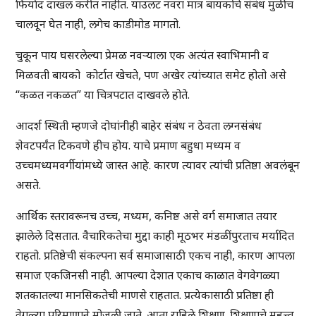
फिर्याद दाखल करीत नाहीत. याउलट नवरा मात्र बायकोचे संबंध मुळीच
चालवून घेत नाही, लगेच काडीमोड मागतो.
चुकून पाय घसरलेल्या प्रेमळ नवऱ्याला एक अत्यंत स्वाभिमानी व
मिळवती बायको कोर्टात खेचते, पण अखेर त्यांच्यात समेट होतो असे
“कळत नकळत” या चित्रपटात दाखवले होते.
आदर्श स्थिती म्हणजे दोघांनीही बाहेर संबंध न ठेवता लग्नसंबंध
शेवटपर्यंत टिकवणे हीच होय. याचे प्रमाण बहुधा मध्यम व
उच्चमध्यमवर्गीयांमध्ये जास्त आहे. कारण त्यावर त्यांची प्रतिष्ठा अवलंबून
असते.
आर्थिक स्तरावरूनच उच्च, मध्यम, कनिष्ठ असे वर्ग समाजात तयार
झालेले दिसतात. वैचारिकतेचा मुद्दा काही मूठभर मंडळींपुरताच मर्यादित
राहतो. प्रतिष्ठेची संकल्पना सर्व समाजासाठी एकच नाही, कारण आपला
समाज एकजिनसी नाही. आपल्या देशात एकाच काळात वेगवेगळ्या
शतकातल्या मानसिकतेची माणसे राहतात. प्रत्येकासाठी प्रतिष्ठा ही
वेगळ्या परिमाणाने मोजली जाते. आता राहिले शिक्षण. शिक्षणाचे महत्त्व