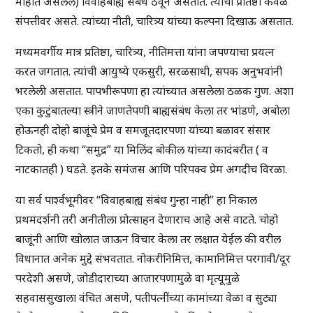
माहीत असलेले) विवाहबाह्य संबंध ठेवून असतात. त्यांची प्रतिष्ठा केवळ
संपत्तीवर असते. त्यांच्या नीती, चारित्र्य यांच्या कल्पना दिखाऊ असतात.
मध्यमवर्गीय मात्र प्रतिष्ठा, चारित्र्य, नीतिमत्ता यांना जपण्याचा प्रयत्न
करत जगतात. त्यांची आयुष्ये एकसुरी, सरळसाधी, सपक अनुभवांनी
भरलेली असतात. पापभीरूपणा हा त्यांच्यात असलेला ठळक गुण. अशा
एका कुटुंबातल्या स्त्रीने जाणतेपणी बाह्यसंबंध केला तर भांडणे, अबोला
होऊनही दोहो बाजूंचे प्रेम व समजूतदारपणा यांच्या बळावर संसार
टिकतो, ही कथा “समुद्र” या मिलिंद बोकील यांच्या कादंबरीत ( व
नाटकातही ) घडते. इतके समंजस आणि परिपक्व प्रेम अगदीच विरळा.
या सर्व पार्श्वभूमीवर “विवाहबाह्य संबंध गुन्हा नाही” हा निकाल
प्रथमदर्शनी तरी अनीतीला प्रोत्साहन देणाराच आहे असे वाटते. चोहो
बाजूंनी आणि खोलात जाऊन विचार केला तर लक्षात येईल की वरील
विधानात अनेक मुद्दे संभवतात. नोकरीनिमित्त, कामानिमित्त परगावी/दूर
परदेशी असणे, जोडीदाराच्या आजारपणामुळे वा मृत्यूमुळे
सहवाससुखाला वंचित असणे, पतीपत्नींच्या कामांच्या वेळा व सुट्या