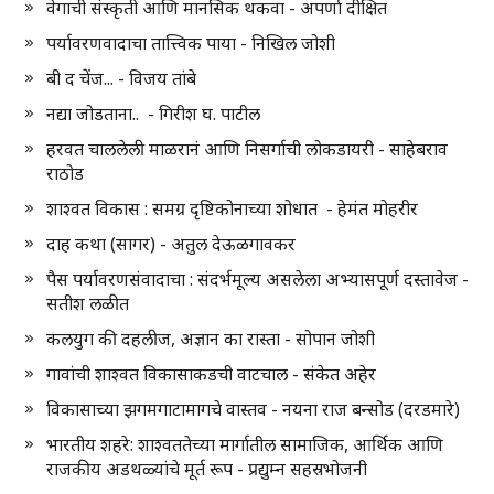
वेगाची संस्कृती आणि मानसिक थकवा - अपर्णा दीक्षित
पर्यावरणवादाचा तात्त्विक पाया - निखिल जोशी
बी द चेंज... - विजय तांबे
नद्या जोडताना.. - गिरीश घ. पाटील
हरवत चाललेली माळरानं आणि निसर्गाची लोकडायरी - साहेबराव
राठोड
शाश्वत विकास : समग्र दृष्टिकोनाच्या शोधात - हेमंत मोहरीर
दाह कथा (सागर) - अतुल देऊळगावकर
पैस पर्यावरणसंवादाचा : संदर्भमूल्य असलेला अभ्यासपूर्ण दस्तावेज -
सतीश लळीत
कलयुग की दहलीज, अज्ञान का रास्ता - सोपान जोशी
गावांची शाश्वत विकासाकडची वाटचाल - संकेत अहेर
विकासाच्या झगमगाटामागचे वास्तव - नयना राज बन्सोड (दरडमारे)
भारतीय शहरे: शाश्वततेच्या मार्गातील सामाजिक, आर्थिक आणि
राजकीय अडथळ्यांचे मूर्त रूप - प्रद्युम्न सहस्रभोजनी