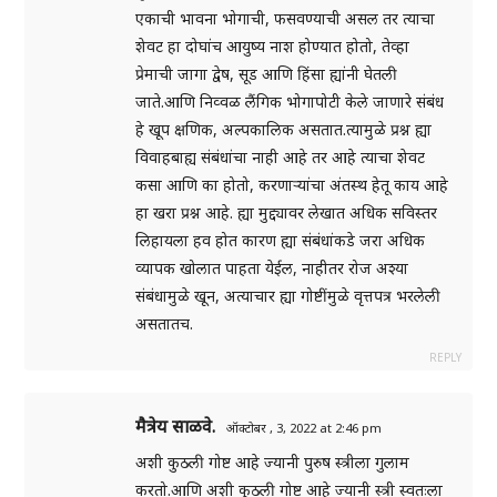
एकाची भावना भोगाची, फसवण्याची असल तर त्याचा
शेवट हा दोघांच आयुष्य नाश होण्यात होतो, तेव्हा
प्रेमाची जागा द्वेष, सूड आणि हिंसा ह्यांनी घेतली
जाते.आणि निव्वळ लैंगिक भोगापोटी केले जाणारे संबंध
हे खूप क्षणिक, अल्पकालिक असतात.त्यामुळे प्रश्न ह्या
विवाहबाह्य संबंधांचा नाही आहे तर आहे त्याचा शेवट
कसा आणि का होतो, करणार्‍यांचा अंतस्थ हेतू काय आहे
हा खरा प्रश्न आहे. ह्या मुद्द्यावर लेखात अधिक सविस्तर
लिहायला हव होत कारण ह्या संबंधांकडे जरा अधिक
व्यापक खोलात पाहता येईल, नाहीतर रोज अश्या
संबंधामुळे खून, अत्याचार ह्या गोष्टींमुळे वृत्तपत्र भरलेली
असतातच.
REPLY
मैत्रेय साळवे.
ऑक्टोबर , 3, 2022 at 2:46 pm
अशी कुठली गोष्ट आहे ज्यानी पुरुष स्त्रीला गुलाम
करतो.आणि अशी कुठली गोष्ट आहे ज्यानी स्त्री स्वतःला