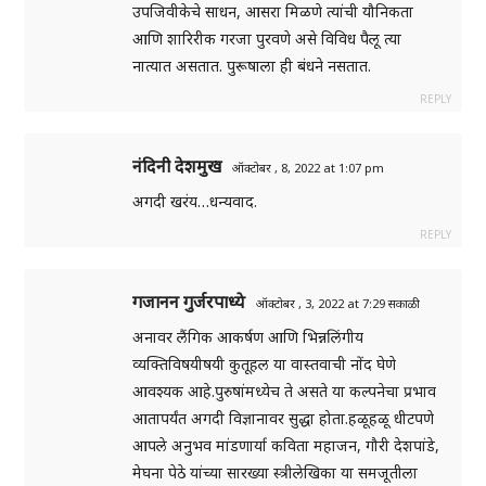
उपजिवीकेचे साधन, आसरा मिळणे त्यांची यौनिकता
आणि शारिरीक गरजा पुरवणे असे विविध पैलू त्या
नात्यात असतात. पुरूषाला ही बंधने नसतात.
REPLY
नंदिनी देशमुख
ऑक्टोबर , 8, 2022 at 1:07 pm
अगदी खरंय…धन्यवाद.
REPLY
गजानन गुर्जरपाध्ये
ऑक्टोबर , 3, 2022 at 7:29 सकाळी
अनावर लैंगिक आकर्षण आणि भिन्नलिंगीय
व्यक्तिविषयीषयी कुतूहल या वास्तवाची नोंद घेणे
आवश्यक आहे.पुरुषांमध्येच ते असते या कल्पनेचा प्रभाव
आतापर्यंत अगदी विज्ञानावर सुद्धा होता.हळूहळू धीटपणे
आपले अनुभव मांडणार्या कविता महाजन, गौरी देशपांडे,
मेघना पेठे यांच्या सारख्या स्त्रीलेखिका या समजूतीला