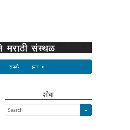
संपर्क
इतर
शोधा