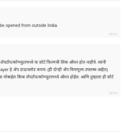
 be opened from outside India.
REPLY
ा लॅपटॉप/कॉम्प्युटरमध्ये या शॉर्ट फिल्मची लिंक ओपन होत नाहीये. त्यांनी
yer हे ॲप डाऊनलोड करावं. (ही दोन्ही ॲप विनामूल्य उपलब्ध आहेत)
्या मोबाईल किंवा लॅपटॉप/कॉम्प्युटरमध्ये ओपन होईल. आणि तुम्हाला ही शॉर्ट
REPLY