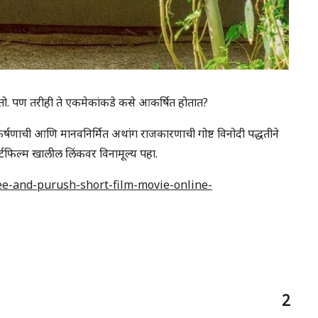
) नसतो. पण तरीही ते एकमेकांकडे कसे आकर्षित होतात?
आकर्षणाची आणि मानवनिर्मित अथांग राजकारणाची गोष्ट विनोदी पद्धतीने
शॉर्टफिल्म खालील लिंकवर विनामूल्य पहा.
ee-and-purush-short-film-movie-online-
2