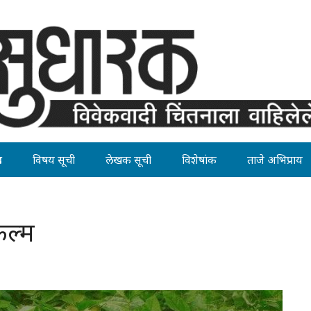
ह
विषय सूची
लेखक सूची
विशेषांक
ताजे अभिप्राय
िल्म