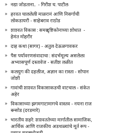
नद्या जोडताना.. - गिरीश घ. पाटील
हरवत चाललेली माळरानं आणि निसर्गाची
लोकडायरी - साहेबराव राठोड
शाश्वत विकास : समग्र दृष्टिकोनाच्या शोधात -
हेमंत मोहरीर
दाह कथा (सागर) - अतुल देऊळगावकर
पैस पर्यावरणसंवादाचा : संदर्भमूल्य असलेला
अभ्यासपूर्ण दस्तावेज - सतीश लळीत
कलयुग की दहलीज, अज्ञान का रास्ता - सोपान
जोशी
गावांची शाश्वत विकासाकडची वाटचाल - संकेत
अहेर
विकासाच्या झगमगाटामागचे वास्तव - नयना राज
बन्सोड (दरडमारे)
भारतीय शहरे: शाश्वततेच्या मार्गातील सामाजिक,
आर्थिक आणि राजकीय अडथळ्यांचे मूर्त रूप -
प्रद्युम्न सहस्रभोजनी