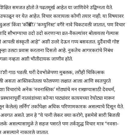
िक्षित समजत होतो ते पढतमूर्ख आहेत या जाणिवेने उद्विग्नता येते.
माने उफाळून वर येत आहेत. विचार कारायला कोणी तयार नाही. या विषयावर
्चुअल’ किंवा ‘कॉँग्रेसी’/ ‘कम्युनिस्ट’ वगैरे नावे चिकटवली जातात, पण विचार
दि सौभाग्याचा उदो उदो करणाऱ्या व्रत-वैकल्यांवर बोलायला गेल्यास
 आपली संस्कृती आहे” अशी उत्तरे देऊन गप्प बसवतात. दुर्दैवाची गोष्ट
न्हा उलटा प्रवास करताना दिसतो आहे. नुकतेच आगरकरांचे निबंध
ा वेगळा नव्हता अशी भीतीदायक जाणीव होते.
तिका’शी गाठ पडली. घरी देवभोळेपणा मुबलक, तरीही चिकित्सक
न पाहिली असता आस्तिकतेतला फोलपणा लक्षात आला आणि स्वतःपुरते
अशा विचारांचे अनेक ‘नवनास्तिक’ मोठ्यांचे मन राखण्यासाठी देवधर्म,
्थानापूर्वी नातवंडांच्या कोऱ्या पाट्यांवर कायमच्या रेघोट्या मारून
 केलेलं) लर्निंग’ तर्कापेक्षा अधिक परिणामकारक असल्याचे दिसून येते.
रकारे अवगत असते. ज्ञान हे “ये पानी लेकर क्या करोगे, इसमेसे सारी बिजली
के असल्यासामुळे ते सहज पसरते पण तर्कशुद्ध विचार मात्र “नवसा-
त असल्याने नाकारले जातात.