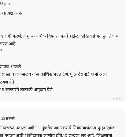
8:56 pm
अप्रत्यक्ष आहेत
जातीभेद कमी करणे. यामुळं आर्थिक विषमता कमी होईल. दारिद्रय हे गतानुगतिक व
ख कारण आहे
णे
ाठी दडपण आणणे
रयोगशाळा व वाचनालये यांना आर्थिक मदत देणे. पू ल देशपांडे यांनी अशा
ठवण येते
े व सरकारने त्यासाठी अनुदान देणे
REPLY
10:35 सकाळी
ाधासरळ उतरला आहे. ‘….नुकतेच आगरकरांचे निबंध वाचताना पुन्हा एकदा
वेगळा नव्हता अशी भीतीदायक जाणीव होते.’ हे शब्दशः खरे आहे. ‘शिक्षणाचा