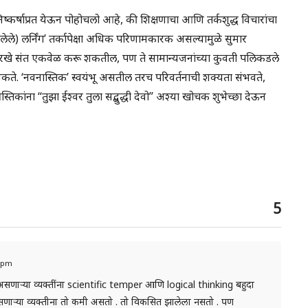
निष्कर्षाप्रत येऊन पोहोचलो आहे, की शिक्षणाचा आणि तर्कशुद्ध विचारांचा
ेले) लर्निंग’ तर्कापेक्षा अधिक परिणामकारक असल्यामुळे सुमार
ाबांसारखे संत एकवेळ करू शकतील, पण ते सामान्यजनांच्या कुवती पलिकडले
ते. ‘नवनास्तिक’ स्वयंभू असतील तरच परिवर्तनाची शक्यता संभवते,
आस्तिकांना “तुझा ईश्वर तुला सद्बुद्धी देवो” अश्या खोचक शुभेच्छा देऊन
5
5 pm
णाऱ्या व्यक्तींना scientific temper आणि logical thinking बहुदा
सणाऱ्या व्यक्तीना तो कमी असतो . तो विकसित झालेला नसतो . पण