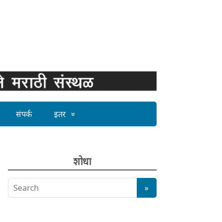
संपर्क
इतर
शोधा