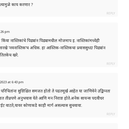
 त्यामुळे काय करणार ?
REPLY
 7:26 pm
िंवा नास्तिकांचे पिढ्यांन पिढ्यामधील मोजमाप इ. नास्तिकांमध्येही
खे ‘नवनास्तिक’च अधिक. हा आस्तिक-नास्तिकचा प्रवाससुध्दा पिढ्यांन
तितकेच खरे.
REPLY
6, 2023 at 6:43 pm
परिचितांना सुशिक्षित समजत होतो ते पढतमूर्ख आहेत या जाणिवेने उद्विग्नता
वनात तीव्रपणे अनुभवास येते आणि मन निराश होते.अनेक सायन्स पदवीधर
वाईट वाटते,यावर कोणाकडे काही मार्ग असल्यास सुचवावा.
REPLY