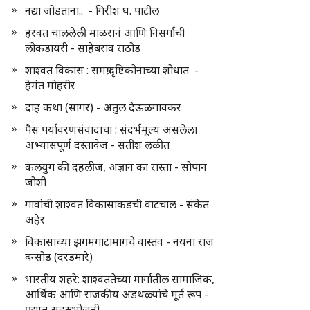
नद्या जोडताना.. - गिरीश घ. पाटील
हरवत चाललेली माळरानं आणि निसर्गाची
लोकडायरी - साहेबराव राठोड
शाश्वत विकास : समग्र दृष्टिकोनाच्या शोधात -
हेमंत मोहरीर
दाह कथा (सागर) - अतुल देऊळगावकर
पैस पर्यावरणसंवादाचा : संदर्भमूल्य असलेला
अभ्यासपूर्ण दस्तावेज - सतीश लळीत
कलयुग की दहलीज, अज्ञान का रास्ता - सोपान
जोशी
गावांची शाश्वत विकासाकडची वाटचाल - संकेत
अहेर
विकासाच्या झगमगाटामागचे वास्तव - नयना राज
बन्सोड (दरडमारे)
भारतीय शहरे: शाश्वततेच्या मार्गातील सामाजिक,
आर्थिक आणि राजकीय अडथळ्यांचे मूर्त रूप -
प्रद्युम्न सहस्रभोजनी