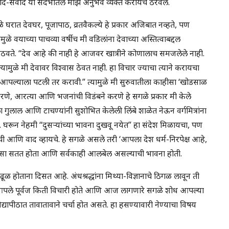
-संवाद या संदर्भातले माझे अनुभव व्यक्त करायचे ठरवले.
ळे घरात देवघर, पूजापाठ, व्रतवैकल्ये हे प्रकार अजिबात नव्हते, पण
ळे वयाच्या पाचव्या वर्षीच मी वडिलांना देवाच्या अस्तित्वाबद्दल
ला आठवते. “देव आहे की नाही हे आजवर खात्रीने कोणालाच समजलेले नाही.
ुळे मी देवावर विश्वास ठेवत नाही. हा विचार ज्याचा त्याने करायचा
आपल्याला पटली तर करावी.” त्यामुळे मी सुरुवातीला काहीसा ‘खोडसाळ
 करणे, आरत्या आणि भजनांची विडंबने करणे हे सगळे प्रकार मी केले
गुलाल आणि टाचण्यांनी सुशोभित केलेली लिंबे शाळेत नेऊन वर्गमित्रांना
ा. घरून नेहमी “दुसऱ्यांच्या भावना दुखवू नयेत” हा संदेश मिळायचा, पण
 आणि वाद व्हायचे. हे सगळे असले तरी ‘आपला देश धर्म-निरपेक्ष आहे,
दिलासा सतत होता आणि सर्वकाही आलबेल असल्याची भावना होती.
गढूळ होताना दिसत आहे. अंधश्रद्धांना मिथ्या-विज्ञानाचे ठिगळ लावून ती
आपले पूर्वज किती विचारी होते आणि आज लागणारे सगळे शोध आपल्या
यापीठात तावातावाने चर्चा होत असते. हा हसण्यावारी नेण्याचा विषय