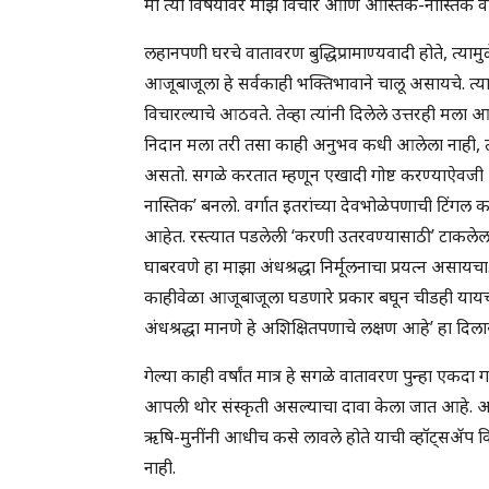
मी त्या विषयावर माझे विचार आणि आस्तिक-नास्तिक वाद
लहानपणी घरचे वातावरण बुद्धिप्रामाण्यवादी होते, त्यामु
आजूबाजूला हे सर्वकाही भक्तिभावाने चालू असायचे. त्यामु
विचारल्याचे आठवते. तेव्हा त्यांनी दिलेले उत्तरही म
निदान मला तरी तसा काही अनुभव कधी आलेला नाही, त्याम
असतो. सगळे करतात म्हणून एखादी गोष्ट करण्याऐवजी 
नास्तिक’ बनलो. वर्गात इतरांच्या देवभोळेपणाची टिंगल
आहेत. रस्त्यात पडलेली ‘करणी उतरवण्यासाठी’ टाकलेला 
घाबरवणे हा माझा अंधश्रद्धा निर्मूलनाचा प्रयत्न असायच
काहीवेळा आजूबाजूला घडणारे प्रकार बघून चीडही यायची
अंधश्रद्धा मानणे हे अशिक्षितपणाचे लक्षण आहे’ हा 
गेल्या काही वर्षांत मात्र हे सगळे वातावरण पुन्हा एकदा 
आपली थोर संस्कृती असल्याचा दावा केला जात आहे. 
ऋषि-मुनींनी आधीच कसे लावले होते याची व्हॉट्सॲप विद्
नाही.