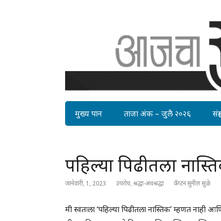
मुख्य पान
ताजा अंक – जुलै २०२६
संग्र
पहिल्या पिढीतला नास्त
जानेवारी, 1, 2023
उपरोध
,
श्रद्धा-अंधश्रद्धा
कॅप्टन सुनील सुळे
मी स्वतःला ‘पहिल्या पिढीतला नास्तिक’ म्हणत नाही आण