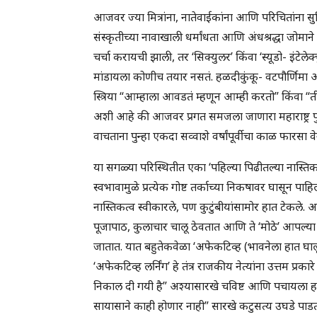
आजवर ज्या मित्रांना, नातेवाईकांना आणि परिचितांना सुश
संस्कृतीच्या नावाखाली धर्मांधता आणि अंधश्रद्धा जो
चर्चा करायची झाली, तर ‘सिक्युलर’ किंवा ‘स्यूडो- इंटेलेक
मांडायला कोणीच तयार नसतं. हळदीकुंकू- वटपौर्णिमा आ
स्त्रिया “आम्हाला आवडतं म्हणून आम्ही करतो” किंवा “ती
अशी आहे की आजवर प्रगत समजला जाणारा महाराष्ट्र पु
वाचताना पुन्हा एकदा सव्वाशे वर्षांपूर्वीचा काळ फारस
या सगळ्या परिस्थितीत एका ‘पहिल्या पिढीतल्या नास्
स्वभावामुळे प्रत्येक गोष्ट तर्काच्या निकषावर घासू
नास्तिकत्व स्वीकारले, पण कुटुंबीयांसामोर हात टेकले. 
पूजापाठ, कुलाचार चालू ठेवतात आणि ते ‘मोठे’ आपल्या प्रस
जातात. यात बहुतेकवेळा ‘अफेकटिव्ह (भावनेला हात घालून
‘अफेकटिव्ह लर्निंग’ हे तंत्र राजकीय नेत्यांना उत्तम प्
निकाल दी गयी है” अश्यासारखे चविष्ट आणि पचायला हल
सायासाने काही होणार नाही” सारखे कटुसत्य उघडे पाड