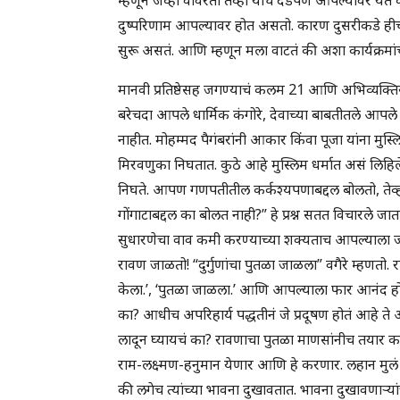
दुष्परिणाम आपल्यावर होत असतो. कारण दुसरीकडे हीच यंत्
सुरू असतं. आणि म्हणून मला वाटतं की अशा कार्यक्रमां
मानवी प्रतिष्ठेसह जगण्याचं कलम 21 आणि अभिव्यक्तिस्व
बरेचदा आपले धार्मिक कंगोरे, देवाच्या बाबतीतले आ
नाहीत. मोहम्मद पैगंबरांनी आकार किंवा पूजा यांना मुस्लिम
मिरवणुका निघतात. कुठे आहे मुस्लिम धर्मात असं लिहि
निघते. आपण गणपतीतील कर्कश्यपणाबद्दल बोलतो, तेव्हा स
गोंगाटाबद्दल का बोलत नाही?” हे प्रश्न सतत विचारले जा
सुधारणेचा वाव कमी करण्याच्या शक्यताच आपल्याल
रावण जाळतो! “दुर्गुणांचा पुतळा जाळला” वगैरे म्हणतो.
केला.’, ‘पुतळा जाळला.’ आणि आपल्याला फार आनंद ह
का? आधीच अपरिहार्य पद्धतीनं जे प्रदूषण होतं आहे ते
लादून घ्यायचं का? रावणाचा पुतळा माणसांनीच तयार क
राम-लक्ष्मण-हनुमान येणार आणि हे करणार. लहान मुल
की लगेच त्यांच्या भावना दुखावतात. भावना दुखावणाऱ्