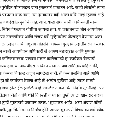
ोहित यांच्याबद्दल एका पुस्तकाचं प्रकाशन आहे. काही लोकांनी त्याचा
ाचं प्रकाशन करू नका, त्या पुस्तकावर बंदी आणा वगैरे. माझं म्हणणं आहे
्हणणंदेखील चुकीचं आहे. आपल्याला सगळ्यांची अभिव्यक्ती मान्य
निषेध वेगळ्याच गोष्टीचा व्हायला हवा. या प्रकाशनाला तीन आयपीएस
 उमराणीकर आणि संजय बर्वे. गुन्हेगारीला प्रोत्साहन देणाऱ्या अशा
, उदाहरणार्थ, नथुराम गोडसेनं आपल्या गुन्ह्यांचं उदात्तीकरण करणारं
े तीन माजी आयपीएस अधिकारी जे आपण महाराष्ट्रात आणि पुण्यात
लेजसारख्या एखाद्या सज्ञान कॉलेजमध्ये हा कार्यक्रम घेण्याची
रायलाच हवा. या आयपीएस अधिकाऱ्यांना आपण सांगितलं पाहिजे की,
त्या केसचा निकाल अजून लागलेला नाही, ती केस प्रलंबित आहे आणि
 हा जो कार्यक्रम ठेवला आहे तो अत्यंत चुकीचा आहे. त्यात साध्वी
१५३ जण होस्टाईल झालेले आहे. सगळेजण कदाचित निर्दोष सुटतीलही. पण
धीश रीटायर होतो आणि थोडे दिवसही न थांबता तुम्ही त्याला खासदार करून
तुम्ही पुस्तकाचे प्रकाशन करता. “सुटणारच आहे!” असा अंदाज कोणी
ीसुद्धा भिती मनात निर्माण होते. आपण मुक्तपणे विचार करणारे लोक
की, ज्या प्रकारचं पाठबळ गुन्हेगारांना मिळत चाललेलं आहे त्याचा