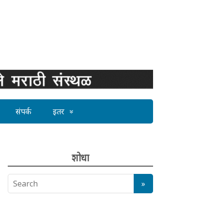
संपर्क
इतर
शोधा