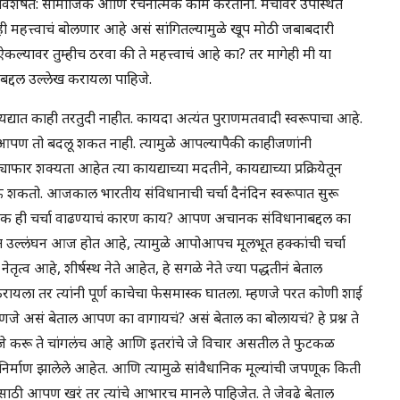
 विशेषत: सामाजिक आणि रचनात्मक काम करताना. मंचावर उपस्थित
ही महत्त्वाचं बोलणार आहे असं सांगितल्यामुळे खूप मोठी जबाबदारी
 ऐकल्यावर तुम्हीच ठरवा की ते महत्त्वाचं आहे का? तर मागेही मी या
बद्दल उल्लेख करायला पाहिजे.
यद्यात काही तरतुदी नाहीत. कायदा अत्यंत पुराणमतवादी स्वरूपाचा आहे.
पण तो बदलू शकत नाही. त्यामुळे आपल्यापैकी काहीजणांनी
ार शक्यता आहेत त्या कायद्याच्या मदतीने, कायद्याच्या प्रक्रियेतून
 शकतो. आजकाल भारतीय संविधानाची चर्चा दैनंदिन स्वरूपात सुरू
ानक ही चर्चा वाढण्याचं कारण काय? आपण अचानक संविधानाबद्दल का
त उल्लंघन आज होत आहे, त्यामुळे आपोआपच मूलभूत हक्कांची चर्चा
्व आहे, शीर्षस्थ नेते आहेत, हे सगळे नेते ज्या पद्धतीनं बेताल
रायला तर त्यांनी पूर्ण काचेचा फेसमास्क घातला. म्हणजे परत कोणी शाई
जे असं बेताल आपण का वागायचं? असं बेताल का बोलायचं? हे प्रश्न ते
जे करू ते चांगलंच आहे आणि इतरांचे जे विचार असतील ते फुटकळ
िर्माण झालेले आहेत. आणि त्यामुळे सांवैधानिक मूल्यांची जपणूक किती
यासाठी आपण खरं तर त्यांचे आभारच मानले पाहिजेत. ते जेवढे बेताल