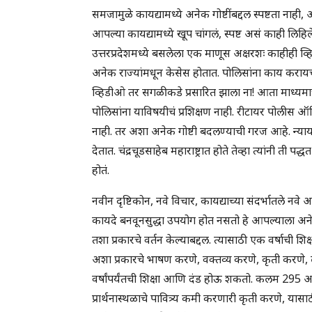
समजामुळे कायद्यामध्ये अनेक गोष्टींबद्दल स्पष्टता नाही, 
आपल्या कायद्यामध्ये खूप चांगलं, स्पष्ट असं काही लिहि
उत्तरप्रदेशमध्ये बसलेला एक माणूस अक्षरशः काहीही व्
अनेक राज्यांमधून केसेस होतात. पोलिसांना काय करायचं
व्हिडीओ तर सगळीकडे प्रसारित झाला ना! आता माध्यमा
पोलिसांना याविषयीचं प्रशिक्षण नाही. रीटायर पोलीस ऑफ
नाही. तर अशा अनेक गोष्टी बदलण्याची गरज आहे. न्यायाधी
देतात. चंद्रचूडसाहेब महाराष्ट्रात होते तेव्हा त्यांनी ती 
होतं.
नवीन दृष्टिकोन, नवे विचार, कायद्याच्या संदर्भातले नवे 
कायदे बनवूनसुद्धा उपयोग होत नसतो हे आपल्याला अ
तशा प्रकारचे वर्तन केल्याबद्दल. त्यासाठी एक वर्षाची 
अशा प्रकारचे भाषण करणे, वक्तव्य करणे, कृती करणे, ल
वर्षांपर्यंतची शिक्षा आणि दंड होऊ शकतो. कलम 295 आहे
प्रार्थनास्थळाचे पावित्र्य कमी करणारी कृती करणे, 