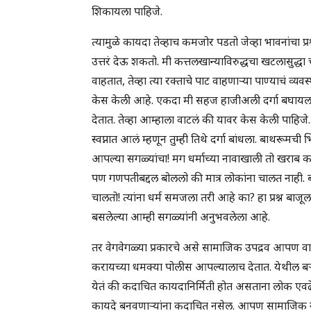
शिकायला पाहिजे.
त्यामुळे कायदा तेव्हाच कमजोर पडतो जेव्हा भावनांचा प्
उत्तरं देऊ शकतो. मी कत्तलखान्याविरुद्धचा खटलासुद्
वाहतात, तेव्हा त्या रक्ताचे पाट वाहणाऱ्या पाण्याचं व्
केस केली आहे. एकदा मी सहज हाजीअली दर्गा बघायला ग
देतात. तेव्हा आम्हाला वाटलं की यावर केस केली पाहिज
स्वप्नात आलं म्हणून तुम्ही तिथे दर्गा बांधला. बाथरूमच
आपल्या सगळ्यांचा! मग धर्माच्या नावाखाली तो खराब 
पण गणपतीबद्दल बोललो की मात्र लोकांना चालत नाही. ब
चालतो! त्यांना धर्म समजला तरी आहे का? हा प्रश्न बाज
बसलेल्या आम्ही सगळ्यांनी अनुभवलेला आहे.
तर वेगवेगळ्या प्रकारचे असे सामाजिक उपद्रव आपण व
करायच्या धमक्या पोलीस आपल्यालाच देतात. येथील बऱ
येतं की कदाचित कायदानिर्मिती होत असताना लोक एवढ
कायदे बनवणाऱ्यांना कदाचित नसेल. आपण सामाजिक नी