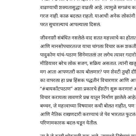
वाढण्याची शक्यतासुद्धा वाढली आहे. त्यामुळे सगळं
गरज नाही. काळ बदलत राहतो. याआधी अनेक लोकांनी लोक
परत सुधारल्याचं आपल्याला दिसलं.
जीवनाशी संबंधित नसलेले वाद सतत महत्त्वाचे का होता
आणि मानसोपचारतज्ज याचा चांगला विचार करू शकत
पादुकोण यांचं-पठाण सिनेमातलं! तर लगेच त्यावर गदारो
मीडियावर बरेच लोक सजग, सक्रिय असतात. त्यांनी खजु
मग आता आपणतरी काय बोलणार? पण शेवटी तुम्ही दीपिक
का वापरला हा प्रश्न हिंसक पद्धतीनं विचारणार आणि आम
“#बायकॉटपठाण” अशा प्रकारचे हॅशटॅग सुरू करणार! अ
विचार करायला लावणारे प्रश्न यातून निर्माण झालेले आ
बच्चन, जे महत्त्वाच्या विषयावर कधी बोलत नाहीत, पण त्य
आणि नैतिक राखणदारी करण्याचं जे पेव भारतात फुटलं 
परिणामकारक बदल घडून येतील.
तर हे जे काही भोवताली सुरू आहे, त्यामध्ये निषेधाचं 