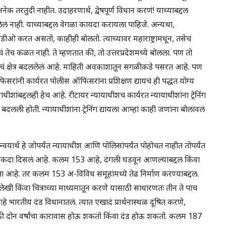
अनेक तरतुदी नाहीत. उदाहरणार्थ, द्वेषपूर्ण विधान करणं! याच्याबद्दल
लेलं नाही. याच्याबद्दल वेगळा कायदा करायला पाहिजे. अन्यथा,
हिडीओ करत असतो, काहीही बोलतो. त्याच्यावर महाराष्ट्रामधून, तसेच
 तेच कळत नाही. ते म्हणतात की, तो उत्तरप्रदेशमध्ये बोलला. पण तो
चं क्षेत्र बदललेलं आहे. माहिती अवकाशातून सगळीकडे पसरत आहे. पण
िसरांनी कार्यरत पोलीस ऑफिसरांना प्रशिक्षण द्यायचं ही पद्धत योग्य
शांबद्दलही हेच आहे. रीटायर न्यायाधीशच कार्यरत न्यायाधीशांना ट्रेनिंग
पद्धत बदलली होती. न्यायाधीशांना ट्रेनिंग द्यायला आम्हां काही जणांना बोलावलं
अन्वयार्थ हे जोपर्यंत न्यायाधीश आणि पोलिसांपर्यंत पोहोचत नाहीत तोपर्यंत
नेकदा दिसलं आहे. कलम 153 आहे, दंगली घडवून आणल्याबद्दल किंवा
शिक्षा आहे. तर कलम 153 अ-विविध समूहांमध्ये तेढ निर्माण करण्याबद्दल.
ेखी किंवा चित्राच्या माध्यमातून करणे यासाठी साधारणतः तीन ते पाच
 भारतीय दंड विधानातलं. त्यात एखादं प्रार्थनास्थळ दूषित करणे,
यासाठी दोन वर्षांचा कारावास होऊ शकतो किंवा दंड होऊ शकतो. कलम 187