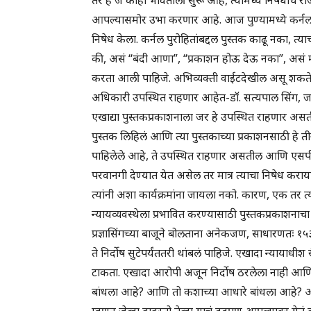
आपल्यासमोर उभा करणार आहे. आज पुण्यामध्ये कर्नल पुर
निषेध केला. कर्नल पुरोहितांबद्दल पुस्तक काढू नका, त्य
की, असं “बंदी आणा”, “प्रकाशन होऊ देऊ नका”, असं म
करता आली पाहिजे. अभिव्यक्ती वाईटदेखील असू शकते. 
अधिकारी उपस्थित राहणार आहेत-डॉ. सत्यपाल सिंग, जयंत
एखाद्या पुस्तकप्रकाशनाला जर हे उपस्थित राहणार असतील
पुस्तक लिहिलं आणि त्या पुस्तकाच्या प्रकाशनसाठी ह
पाहिलेले आहे, ते उपस्थित राहणार असतील आणि एसपी कॉ
परवानगी देण्यात येत असेल तर मात्र त्याचा निषेध क
त्यांनी अशा कार्यक्रमांना जायला नको. कारण, एक तर 
न्यायव्यवस्थेला प्रभावित करण्यासाठी पुस्तकप्रकाशनाचा
प्रज्ञासिंगच्या बाजूने बोलताना अनेकजण, साधारणतः 
ते निर्दोष सुटेपर्यंततरी थांबलं पाहिजे. एखादा न्याया
टाकता. एखादा आरोपी अजून निर्दोष ठरलेला नाही आणि 
बांधला आहे? आणि तो कशाच्या आधारे बांधला आहे? अश
म्हणून जेव्हा वावरतो तेव्हा याचं दडपण आपल्यावर येतं 