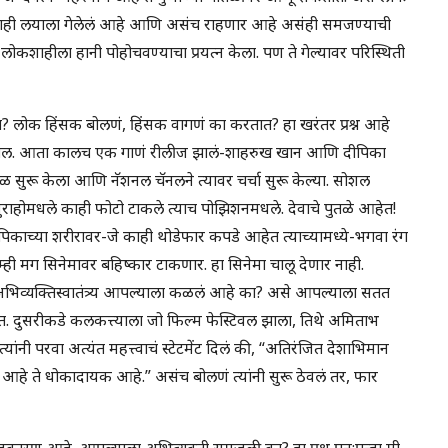
च काही लयाला गेलेलं आहे आणि असंच राहणार आहे असंही समजण्याची
शाहीला हानी पोहोचवण्याचा प्रयत्न केला. पण ते गेल्यावर परिस्थिती
त? लोक हिंसक बोलणं, हिंसक वागणं का करतात? हा खरंतर प्रश्न आहे
ील. आता कालच एक गाणं रीलीज झालं-शाहरुख खान आणि दीपिका
ळ सुरू केला आणि नॅशनल चॅनलने त्यावर चर्चा सुरू केल्या. सोशल
राहोमधले काही फोटो टाकले त्याच पोझिशनमधले. देवाचे पुतळे आहेत!
ाच्या शरीरावर-जे काही थोडेफार कपडे आहेत त्याच्यामध्ये-भगवा रंग
्ही मग सिनेमावर बहिष्कार टाकणार. हा सिनेमा चालू देणार नाही.
भिव्यक्तिस्वातंत्र्य आपल्याला कळलं आहे का? असे आपल्याला सतत
हेत. दुसरीकडे कलकत्त्याला जो फिल्म फेस्टिवल झाला, तिथे अमिताभ
ांनी परवा अत्यंत महत्त्वाचं स्टेटमेंट दिलं की, “अतिरंजित देशाभिमान
आहे ते धोकादायक आहे.” असंच बोलणं त्यांनी सुरू ठेवलं तर, फार
राजकारण आहे. आपल्याला अभिव्यक्ती समजली का? हा प्रश्न पुन:पुन्हा मी