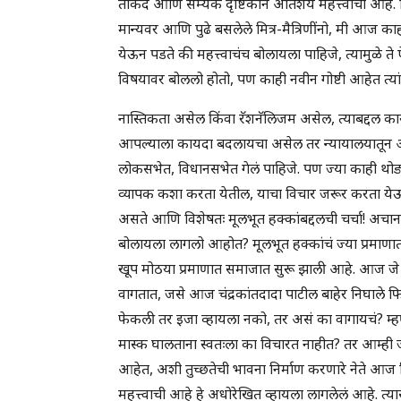
ताकद आणि सम्यक दृष्टिकोन अतिशय महत्त्वाचा आहे.
मान्यवर आणि पुढे बसलेले मित्र-मैत्रिणींनो, मी आज का
येऊन पडते की महत्त्वाचंच बोलायला पाहिजे, त्यामुळे ते
विषयावर बोललो होतो, पण काही नवीन गोष्टी आहेत त्यां
नास्तिकता असेल किंवा रॅशनॅलिजम असेल, त्याबद्दल का
आपल्याला कायदा बदलायचा असेल तर न्यायालयातून आ
लोकसभेत, विधानसभेत गेलं पाहिजे. पण ज्या काही थोड्याफ
व्यापक कशा करता येतील, याचा विचार जरूर करता येऊ
असते आणि विशेषतः मूलभूत हक्कांबद्दलची चर्चा! अच
बोलायला लागलो आहोत? मूलभूत हक्कांचं ज्या प्रमाणा
खूप मोठया प्रमाणात समाजात सुरू झाली आहे. आज जे नेतृत
वागतात, जसे आज चंद्रकांतदादा पाटील बाहेर निघाले फि
फेकली तर इजा व्हायला नको, तर असं का वागायचं? म्हण
मास्क घालताना स्वतःला का विचारत नाहीत? तर आम्ही 
आहेत, अशी तुच्छतेची भावना निर्माण करणारे नेते आज न
महत्त्वाची आहे हे अधोरेखित व्हायला लागलेलं आहे. त्