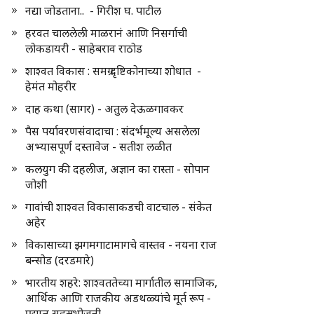
नद्या जोडताना.. - गिरीश घ. पाटील
हरवत चाललेली माळरानं आणि निसर्गाची
लोकडायरी - साहेबराव राठोड
शाश्वत विकास : समग्र दृष्टिकोनाच्या शोधात -
हेमंत मोहरीर
दाह कथा (सागर) - अतुल देऊळगावकर
पैस पर्यावरणसंवादाचा : संदर्भमूल्य असलेला
अभ्यासपूर्ण दस्तावेज - सतीश लळीत
कलयुग की दहलीज, अज्ञान का रास्ता - सोपान
जोशी
गावांची शाश्वत विकासाकडची वाटचाल - संकेत
अहेर
विकासाच्या झगमगाटामागचे वास्तव - नयना राज
बन्सोड (दरडमारे)
भारतीय शहरे: शाश्वततेच्या मार्गातील सामाजिक,
आर्थिक आणि राजकीय अडथळ्यांचे मूर्त रूप -
प्रद्युम्न सहस्रभोजनी