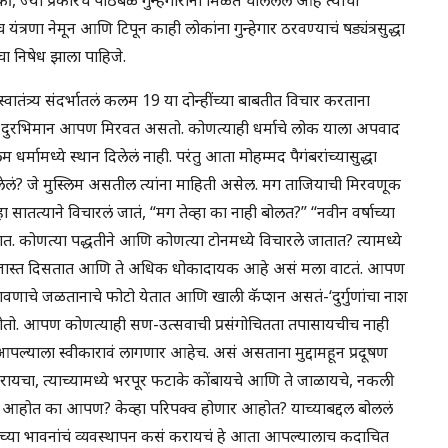
रणा नेमून आणि टिपून काही लोकांना गुन्हेगार ठरवण्याचं षड्यंत्रसुद्धा
चा निषेध झाला पाहिजे.
ातंत्र्य संदर्भातलं कलम 19 या दोन्हींच्या बाबतीत विचार करताना
पले दुरभिमान आपण मिरवत असतो. कोणत्याही धर्माचे लोक याला अपवाद
 धर्मामध्ये स्थान दिलेलं नाही. परंतु आता मोहम्मद पैगंबरांच्यासुद्धा
लेलं? जे मुस्लिम असतील त्यांना माहिती असेल. मग ताजियाची मिरवणूक
ातत्याने विचारलं जातं, “मग तेव्हा का नाही बोलत?” “नवीन वर्षाच्या
तात. कोणत्या पद्धतीने आणि कोणत्या टोनमध्ये विचारले जातात? त्यामध्ये
ा जास्त दिसतात आणि ते अधिक धोकादायक आहे असं मला वाटतं. आपण
 रावणाचे जळतानाचे फोटो येतात आणि खाली कॅप्शन असतं-‘दुर्गुणांचा नाश
ोतो. आपण कोणत्याही सण-उत्सवाची प्रसंगोचितता तपासायचीच नाही
 आपल्याला स्वीकारावं लागणार आहेच. असं असताना मुद्दामहून प्रदूषण
रायचा, त्याच्यामध्ये भरपूर फटाके कोंबायचे आणि ते जाळायचे, नकली
ं आहोत का आपण? केव्हा परिपक्व होणार आहोत? याच्याबद्दल बोललं
यांच्या भावनांचं व्यवस्थापन कसं करायचं हे आता आपल्यालाच कदाचित