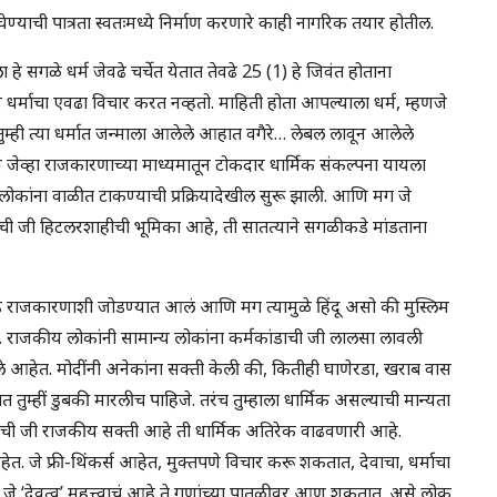
ेण्याची पात्रता स्वतःमध्ये निर्माण करणारे काही नागरिक तयार होतील.
 हे सगळे धर्म जेवढे चर्चेत येतात तेवढे 25 (1) हे जिवंत होताना
धर्माचा एवढा विचार करत नव्हतो. माहिती होता आपल्याला धर्म, म्हणजे
ही त्या धर्मात जन्माला आलेले आहात वगैरे… लेबल लावून आलेले
ेव्हा राजकारणाच्या माध्यमातून टोकदार धार्मिक संकल्पना यायला
लोकांना वाळीत टाकण्याची प्रक्रियादेखील सुरू झाली. आणि मग जे
रची जी हिटलरशाहीची भूमिका आहे, ती सातत्याने सगळीकडे मांडताना
ंड राजकारणाशी जोडण्यात आलं आणि मग त्यामुळे हिंदू असो की मुस्लिम
ी. राजकीय लोकांनी सामान्य लोकांना कर्मकांडाची जी लालसा लावली
 झाले आहेत. मोदींनी अनेकांना सक्ती केली की, कितीही घाणेरडा, खराब वास
तुम्हीं डुबकी मारलीच पाहिजे. तरंच तुम्हाला धार्मिक असल्याची मान्यता
ची जी राजकीय सक्ती आहे ती धार्मिक अतिरेक वाढवणारी आहे.
. जे फ्री-थिंकर्स आहेत, मुक्तपणे विचार करू शकतात, देवाचा, धर्माचा
े ‘देवत्व’ महत्त्वाचं आहे ते गुणांच्या पातळीवर आणू शकतात. असे लोक