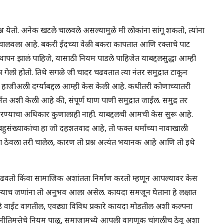
रश्न येतो. अनेक खटले चालवले असल्यामुळे मी लोकांना सांगू शकतो, त्यांना
धा चालवला आहे. बकरी ईदच्या वेळी बकरा कापतात आणि रक्ताचे पाट
यवस्थापन झालं पाहिजे, यासाठी नियम पाडले पाहिजेत याबद्दलसुद्धा आम्ही
ेलो होतो. तिथे सगळे जी चादर चढवतात त्या नंतर समुद्रात टाकून
े. हाजीअली दर्ग्याबद्दल आम्ही केस केली आहे. कधीतरी कोणाच्यातरी
ी भिंत अशी केली आहे की, संपूर्ण घाण पाणी समुद्रात जाईल. समुद्र तर
करण्याचा अधिकार कुणालाही नाही. याबद्दलची आमची केस सुरू आहे.
हुसंख्याकांचा हा जो दहशतवाद आहे, तो फक्त धर्माच्या नावाखाली
ूला ठेवला तरी चालेल, कारण तो प्रश्न अत्यंत भयानक आहे आणि तो इथे
ाढवतो किंवा सामाजिक अशांतता निर्माण करतो म्हणून आपल्यावर केस
्याच जणांना तो अनुभव आला असेल. कायदा समजून घेताना हे लक्षात
े वाईट वागतील, एवढ्या विविध प्रकारे कायदा मोडतील अशी कल्पना
तिमत्तेचे नियम पाळू, समाजामध्ये आपली वागणूक चांगलीच ठेवू अशा