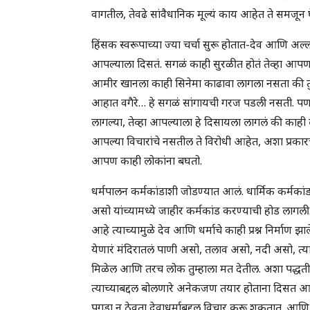
वागतील, तेवढे सांवैधानिक मूल्यं काय आहेत ते समजून घ
हिंसक स्वरूपाच्या ज्या चर्चा सुरू होतात-देव आणि अल्ला
आपल्याला दिसतं. सगळं काही सुरळीत होतं तेव्हा आपण 
आमीर खानला काही सिनेमा काढावा लागला नसता की तुम्
आहात वगैरे… हे सगळं सांगायची गरज पडली नसती. पण ज
लागल्या, तेव्हा आपल्याला हे दिसायला लागलं की काही 
आपल्या विचारांचे नसतील ते विरोधी आहेत, अशा प्रका
आपण काही लोकांना बघतो.
धर्मपालन कर्मकांडाशी जोडण्यात आलं. धार्मिक कर्मका
असो यांच्यामध्ये जाहीर कर्मकांड करण्याची होड लागल
आहे त्याच्यामुळे देव आणि धर्माचे काही प्रश्न निर्माण
येणारं मंदिरातलं पाणी असो, तलाव असो, नदी असो, त्यात 
मिळेल आणि तरच लोक तुम्हाला मत देतील. अशा पद्धती
त्याच्याबद्दल बोलणारे अनेकजण तयार होताना दिसत आहेत
पगडा न ठेवता देवाधर्माबद्दल विचार करू शकतात. आणि ज