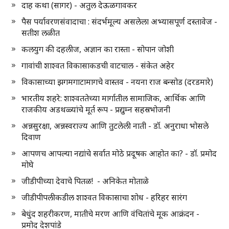
दाह कथा (सागर) - अतुल देऊळगावकर
पैस पर्यावरणसंवादाचा : संदर्भमूल्य असलेला अभ्यासपूर्ण दस्तावेज -
सतीश लळीत
कलयुग की दहलीज, अज्ञान का रास्ता - सोपान जोशी
गावांची शाश्वत विकासाकडची वाटचाल - संकेत अहेर
विकासाच्या झगमगाटामागचे वास्तव - नयना राज बन्सोड (दरडमारे)
भारतीय शहरे: शाश्वततेच्या मार्गातील सामाजिक, आर्थिक आणि
राजकीय अडथळ्यांचे मूर्त रूप - प्रद्युम्न सहस्रभोजनी
अन्नसुरक्षा, अन्नस्वराज्य आणि तुटलेली नाती - डॉ. अनुराधा भोसले
दिवाण
आपणच आपल्या नद्यांचे सर्वात मोठे प्रदूषक आहोत का? - डॉ. प्रमोद
मोघे
जीडीपीच्या देवाचे पितळ! - अनिकेत मोताळे
जीडीपीपलीकडील शाश्वत विकासाचा शोध - हरिहर सारंग
बेधुंद शहरीकरण, मातीचे मरण आणि वंचितांचे मूक आक्रंदन -
प्रमोद देशपांडे