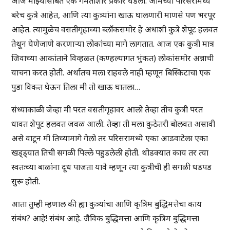
आज माझ्यासोबत एक गमतीशीर प्रकार घडला. आमच्या परिसरामध्ये
बरेच कुत्रे आहेत, आणि त्या कुत्र्यांना खाऊ घालणारी माणसे पण भरपूर
आहेत. त्यामुळेच वसतीगृहाच्या ब्लॉकसमोर हे अधाशी कुत्रे शेपूट हलवत
तेथून येणेजाणे करणाऱ्या लोकांच्या मागे लागतात. आज एक कुत्री मात्र
जिवाच्या आकांताने विव्हळत (कण्हल्यागत भुंकत) लोकांसमोर अन्नाची
याचना करत होती. अर्थातच मला राहवले नाही म्हणून बिस्किटाचा एक
पुडा विकत घेऊन तिला मी तो खाऊ घातला…
संध्याकाळी जेव्हा मी परत वसतीगृहावर आलो तेव्हा तीच कुत्री परत
धावत शेपूट हलवत जवळ आली. तेव्हा ती मला कुठेतरी बोलवत असावी
असे वाटून मी तिच्यामागे गेलो तर परिसरामध्ये एका आडवाटेला एका
खड्ड्यात तिची सगळी पिल्ले पहुडलेली होती. थोडक्यात काय तर त्या
स्वतःच्या बाळांना दूध पाजता यावे म्हणून त्या कुत्रीची ही सगळी धडपड
सुरू होती.
आता तुम्ही म्हणाल की ह्या कुत्र्यांचा आणि कृत्रिम बुद्धिमत्तेचा काय
संबंध? आहे! संबंध आहे. जैविक बुद्धिमत्ता आणि कृत्रिम बुद्धिमत्ता