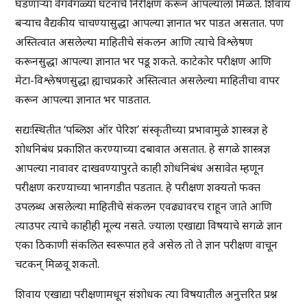
घडणाऱ्या वेगवेगळ्या घटनांचे निरीक्षण करून आपल्याला मिळते. शिवाय
बऱ्याच वैद्यकीय चाचण्यासुद्धा आपल्या ज्ञानात भर पाडत असतात. पण
अस्तित्वात असलेल्या माहितीचे संकलन आणि त्याचे विश्लेषण
करूनसुद्धा आपल्या ज्ञानात भर पडू शकते. काटेकोर परीक्षण आणि
मेटा-विश्लेषणसुद्धा ह्याचप्रकारे अस्तित्वात असलेल्या माहितीचा वापर
करून आपल्या ज्ञानात भर पाडतात.
सद्यःस्थितीत ‘पब्लिश ऑर पेरिश’ संस्कृतीच्या प्रभावामुळे शास्त्रज्ञ हे
शोधनिबंध प्रकाशित करण्याच्या दबावात असतात. हे सगळे शास्त्रज्ञ
आपल्या नावावर दाखवण्यापुरते काही शोधनिबंध असावेत म्हणून
परीक्षण करण्याच्या भानगडीत पडतात. हे परीक्षण शक्यतो फक्त
उपलब्ध असलेल्या माहितीचे संकलन एवढ्यावरच राहून जाते आणि
त्याउपर त्याचे काहीही मूल्य नसते. ज्याला एखाद्या विषयाचे सगळे ज्ञान
एका ठिकाणी संकलित स्वरूपात हवे असेल तो ते ज्ञान परीक्षण वाचून
चटकन् मिळवू शकतो.
शिवाय एखाद्या परीक्षणामधून संशोधक त्या विषयातील अनुत्तरित प्रश्न