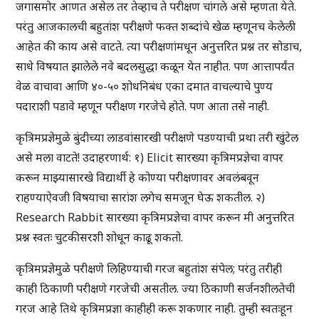
जगासमोर आणत असेल तर तेव्हाच ते परीक्षण चांगले असे म्हणता येते.
परंतु आजकालची बहुतांश परीक्षणे फक्त शब्दांचे खेळ म्हणूनच केलेली
आहेत की काय असे वाटते. त्या परीक्षणांमधून अनुत्तरित प्रश्न तर सोडाच,
साधे विषयात झालेले नवे बदलसुद्धा कळून येत नाहीत. पण आत्तापर्यंत
वेळ वाचावा आणि ४०-५० शोधनिबंध एका दमात वाचल्याचे पुण्य
पदाराशी पडावे म्हणून परीक्षण गरजेचे होते. पण आता तसे नाही.
कृत्रिमप्रज्ञेमुळे बुंदीच्या लाडवांसारखी परीक्षणे पडण्याची प्रथा तरी खुंटेल
असे मला वाटते! उदाहरणार्थ: १) Elicit सारख्या कृत्रिमप्रज्ञेचा वापर
करून माझ्यासारखे विद्यार्थी हे कोण्या परीक्षणावर अवलंबवून
राहण्याऐवजी विषयाचा सारांश लगेच समजून घेऊ शकतील. २)
Research Rabbit सारख्या कृत्रिमप्रज्ञेचा वापर करून मी अनुत्तरित
प्रश्न स्वतः चुटकीसरशी शोधून काढू शकतो.
कृत्रिमप्रज्ञेमुळे परीक्षणे लिहिण्याची गरज बहुतांश संपेल; परंतु तरीही
काही ठिकाणी परीक्षणे गरजेची असतील. ज्या ठिकाणी सर्जनशीलतेची
गरज आहे तिथे कृत्रिमप्रज्ञा काहीही करू शकणार नाही. तुम्ही स्वतःहून