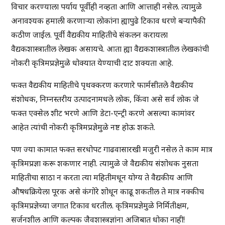
विचार करण्याला पर्याय पूर्वीही नव्हता आणि आत्ताही नसेल. त्यामुळे
अनावश्यक हमाली करणाऱ्या लोकांना ह्यापुढे टिकाव धरणे बऱ्यापैकी
कठीण जाईल. पूर्वी वैद्यकीय माहितीचे संकलन करायला
वैद्यकशास्त्रातील लेखक असायचे. आता ह्या वैद्यकशास्त्रातील लेखकांची
नोकरी कृत्रिमप्रज्ञेमुळे धोक्यात येण्याची दाट शक्यता आहे.
फक्त वैद्यकीय माहितीचे पृथक्करण करणारे फार्मसीतले वैद्यकीय
संशोधक, निम्नस्तरीय उत्पादनामधले लोक, किंवा असे सर्व लोक जे
फक्त एक्सेल शीट भरणे आणि डेटा-एन्ट्री करणे असल्या कामांवर
आहेत त्यांची नोकरी कृत्रिमप्रज्ञेमुळे नष्ट होऊ शकते.
पण ज्या कामात फक्त सरधोपट गाढवासारखी मजुरी नसेल ते काम मात्र
कृत्रिमप्रज्ञा करू शकणार नाही. त्यामुळे जे वैद्यकीय संशोधक नुसता
माहितीचा साठा न करता त्या महितीमधून योग्य ते वैद्यकीय आणि
औषधक्रियेला पूरक असे कंगोरे शोधून काढू शकतील ते मात्र नक्कीच
कृत्रिमप्रज्ञेच्या जगात टिकाव धरतील. कृत्रिमप्रज्ञेमुळे निर्मितीक्षम,
सर्जनशील आणि कल्पक जैवशास्त्रज्ञांना अजिबात धोका नाही!