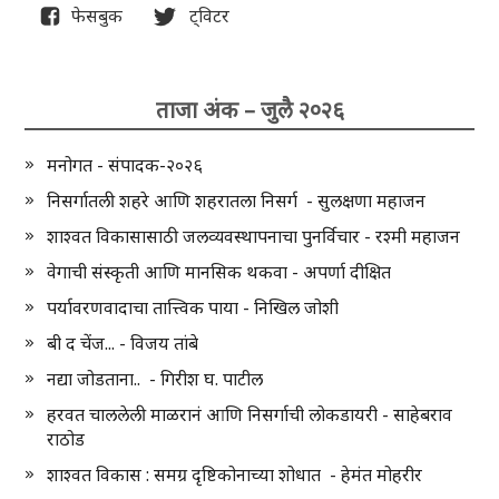
फेसबुक
ट्विटर
ताजा अंक – जुलै २०२६
मनोगत - संपादक-२०२६
निसर्गातली शहरे आणि शहरातला निसर्ग - सुलक्षणा महाजन
शाश्वत विकासासाठी जलव्यवस्थापनाचा पुनर्विचार - रश्मी महाजन
वेगाची संस्कृती आणि मानसिक थकवा - अपर्णा दीक्षित
पर्यावरणवादाचा तात्त्विक पाया - निखिल जोशी
बी द चेंज... - विजय तांबे
नद्या जोडताना.. - गिरीश घ. पाटील
हरवत चाललेली माळरानं आणि निसर्गाची लोकडायरी - साहेबराव
राठोड
शाश्वत विकास : समग्र दृष्टिकोनाच्या शोधात - हेमंत मोहरीर