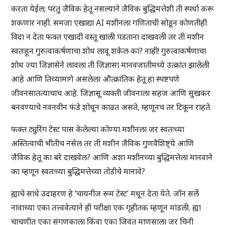
करता येईल; परंतु जैविक हेतू नसल्याने जैविक बुद्धिमत्तेशी ती स्पर्धा करू
शकणार नाही. समजा एखाद्या AI मशीनला गणिताची सोडून कोणतीही
विदा न देता फक्त एखादी वस्तू खाली पडताना दाखवली तर ती मशीन
स्वतःहून गुरुत्वाकर्षणाचा शोध लावू शकेल का? नाही! गुरुत्वाकर्षणाचा
शोध ज्या जिज्ञासेने लावला ती जिज्ञासा मानवजातीमध्ये उत्क्रांत झालेली
आहे आणि तिच्यामागे असलेला औत्क्रांतिक हेतू हा स्पष्टपणे
जीवनसातत्याचाच आहे. जिज्ञासू व्यक्ती जीवनाला सहज आणि सुखकर
बनवण्याचे नवनवीन फंडे शोधून काढत असते, म्हणूनच तर टिकून राहते.
फक्त ट्युरिंग टेस्ट पास केलेल्या कोण्या मशीनला जर स्वतःच्या
अस्तित्वाची भीतीच नसेल तर ती मशीन जैविक गुणवैशिष्ट्ये आणि
जैविक हेतू का बरे दाखवेल? आणि अशा मशीनच्या बुद्धिमत्तेला मानवाने
का म्हणून स्वतःच्या बुद्धिमत्तेच्या तोडीचे मानावे?
ह्याचे साधे उदाहरण हे ‘चायनीज रूम टेस्ट’ मधून देता येते. जॉन सर्ले
नावाच्या एका तत्त्ववेत्याने ही परीक्षा एक गृहीतक म्हणून मांडली. ह्या
चाचणीत एका संगणकाला किंवा एका जिवंत माणसाला जर चिनी