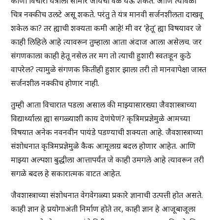
कोणा विचारी यंत्राला सामोरे जायची वेळ येऊ शकते. आणि त्यावेळी
चित्र नक्कीच उलटे असू शकते. परंतु ते यंत्र मानवी सर्जनशीलता दाखवू
शकेल का? तर ह्याची शक्यता कमी आहे! मी वर ‘हेतू’ ह्या विषयावर जे
काही लिहिले आहे त्यावरून तुम्हाला आता अंदाज आला असेलच. जर
संगणकाला काही हेतू नसेल तर मग तो त्याची हुशारी स्वतःहून कुठे
वापरेल? त्यामुळे संगणक कितीही हुशार झाला तरी तो मानवापेक्षा जास्त
सर्जनशील नक्कीच होणार नाही.
तुम्ही आता विचारात पडला असाल की माझ्यासारख्या जैवशास्त्राच्या
विद्यार्थ्याला ह्या सगळ्याशी काय देणंघेणं? कृत्रिमप्रज्ञेमुळे आमच्या
विषयात अनेक नवनवीन पायंडे पडण्याची शक्यता आहे. जैवशास्त्राच्या
संशोधनात कृत्रिमप्रज्ञेमुळे कैक आमूलाग्र बदल होणार आहेत. आणि
माझ्या अल्पशा बुद्धीला आत्तापर्यंत जे काही उमगले आहे त्यावरून तरी
सगळे बदल हे सकारात्मक वाटत आहेत.
जैवशास्त्राच्या संशोधनात वेगवेगळ्या प्रकारे ज्ञानाची उत्पत्ती होत असते.
काही ज्ञान हे प्रयोगाअंती निर्माण होते तर, काही ज्ञान हे आजूबाजूला