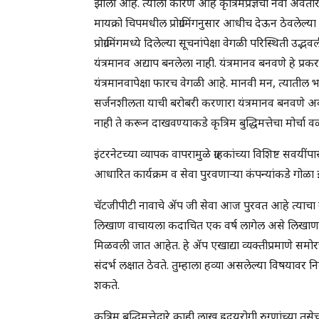
झाली आहे. त्याला कारण आहे कृत्रिमप्रज्ञेचा नवा अवतार
मायक्रो चिपमधील प्रोग्रामिंगनुसार आधीच देऊन ठेवलेल
प्रोग्रामिंगमध्ये दिलेल्या सूचनांपेक्षा वेगळी परिस्थिती 
यंत्रमानव अद्याप बनलेला नाही. यंत्रमानव बनवणे हे प्रकर
यंत्रमानवापेक्षा फारच वेगळी आहे. मानवी मन, त्यातील भ
सर्जनशीलता याची बरोबरी करणारा यंत्रमानव बनवणे अवघड
नाही ते करून दाखवण्याकडे कृत्रिम बुद्धिमत्तेचा मोर्च
इंटरनेटच्या व्यापक वापरामुळे ग्राहकांच्या विशिष्ट सवयी
आधारित कार्यक्रम व सेवा पुरवणाऱ्या कंपन्यांकडे गोळा झा
चॅटजीपीटी नावाचे ॲप जी सेवा आज पुरवत आहे त्याचा व
लिखाण वाचायला कदाचित एक वर्ष लागेल असे लिखाण क्षणा
मिळवली जात आहेत. हे ॲप एखाद्या व्यक्तीप्रमाणे समोरच्
संदर्भ लक्षात ठेवते. तुम्हाला हव्या असलेल्या विषयावर निब
शकते.
कृत्रिम बुद्धिमत्तेद्वारे काही लाख ह्रदयरोगी रुग्णांच्या 