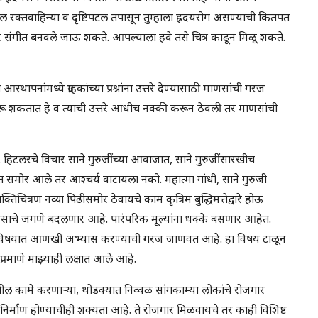
ल रक्तवाहिन्या व दृष्टिपटल तपासून तुम्हाला ह्रदयरोग असण्याची कितपत
ार संगीत बनवले जाऊ शकते. आपल्याला हवे तसे चित्र काढून मिळू शकते.
 आस्थापनांमध्ये ग्राहकांच्या प्रश्नांना उत्तरे देण्यासाठी माणसांची गरज
िचारू शकतात हे व त्याची उत्तरे आधीच नक्की करून ठेवली तर माणसांची
कतो. हिटलरचे विचार साने गुरुजींच्या आवाजात, साने गुरुजींसारखीच
 समोर आले तर आश्चर्य वाटायला नको. महात्मा गांधी, साने गुरुजी
िचित्रण नव्या पिढीसमोर ठेवायचे काम कृत्रिम बुद्धिमत्तेद्वारे होऊ
ाचे जगणे बदलणार आहे. पारंपरिक मूल्यांना धक्के बसणार आहेत.
ाला या विषयात आणखी अभ्यास करण्याची गरज जाणवत आहे. हा विषय टाळून
्रमाणे माझ्याही लक्षात आले आहे.
ातील कामे करणाऱ्या, थोडक्यात निव्वळ सांगकाम्या लोकांचे रोजगार
निर्माण होण्याचीही शक्यता आहे. ते रोजगार मिळवायचे तर काही विशिष्ट