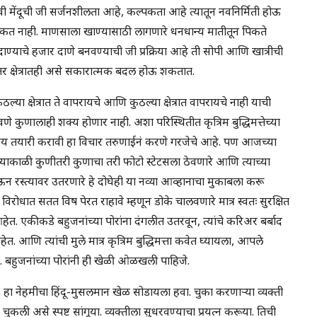
मेंदूची जी सर्जनशीलता आहे, कल्पकता आहे त्यातून नवनिर्मिती होऊ
ऊ शकत नाही. माणसाला खाण्यासाठी लागणारे धनधान्य मातीतून पिकते
ण्याचे हजार दाणे बनवण्याची जी प्रक्रिया आहे ती सोपी आणि खात्रीची
इतर क्षेत्रातही असे सकारात्मक बदल होऊ शकतात.
कुठल्या क्षेत्रात ते वापरायचे आणि कुठल्या क्षेत्रात वापरायचे नाही याची
वणे कुणालाही शक्य होणार नाही. अशा परिस्थितीत कृत्रिम बुद्धिमत्तेच्या
य तयारी करावी हा विचार तरुणाईनं करणे गरजेचे आहे. पण आजच्या
याकाळी कुणीतरी कुणाचा तरी फोटो स्टेटसला ठेवणारे आणि त्याच्या
रस्त्यावर उतरणारे हे दोघेही या नव्या आव्हानाचा मुकाबला करू
िरोधात सतत विष पेरत राहावे म्हणून डोके चालवणारे मात्र स्वतः सुरक्षित
. एकीकडे बहुजनांच्या पोरांना दंगलीत उतरवून, त्यांचे करिअर बर्बाद
आणि त्यांची मुले मात्र कृत्रिम बुद्धिमत्ता कवेत घ्यायला, आपले
बहुजनांच्या पोरांनी ही खेळी ओळखली पाहिजे.
हा नेहमीचा हिंदू-मुसलमान खेळ सोडायला हवा. चुका करणाऱ्या व्यक्ती
कली असे स्पष्ट सांगूया. व्यक्तीला सुधरवण्याचा प्रयत्न करूया. तिची