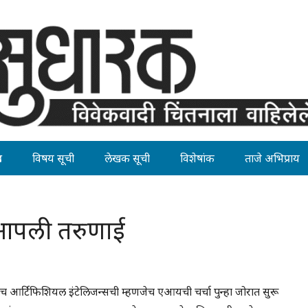
ह
विषय सूची
लेखक सूची
विशेषांक
ताजे अभिप्राय
णि आपली तरुणाई
णजेच आर्टिफिशियल इंटेलिजन्सची म्हणजेच एआयची चर्चा पुन्हा जोरात सुरू