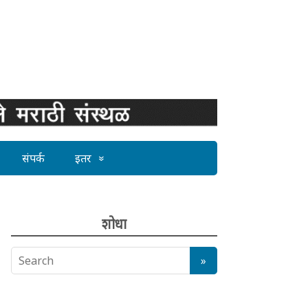
संपर्क
इतर
शोधा