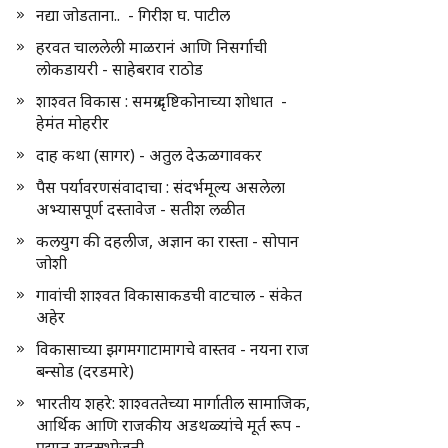
नद्या जोडताना.. - गिरीश घ. पाटील
हरवत चाललेली माळरानं आणि निसर्गाची
लोकडायरी - साहेबराव राठोड
शाश्वत विकास : समग्र दृष्टिकोनाच्या शोधात -
हेमंत मोहरीर
दाह कथा (सागर) - अतुल देऊळगावकर
पैस पर्यावरणसंवादाचा : संदर्भमूल्य असलेला
अभ्यासपूर्ण दस्तावेज - सतीश लळीत
कलयुग की दहलीज, अज्ञान का रास्ता - सोपान
जोशी
गावांची शाश्वत विकासाकडची वाटचाल - संकेत
अहेर
विकासाच्या झगमगाटामागचे वास्तव - नयना राज
बन्सोड (दरडमारे)
भारतीय शहरे: शाश्वततेच्या मार्गातील सामाजिक,
आर्थिक आणि राजकीय अडथळ्यांचे मूर्त रूप -
प्रद्युम्न सहस्रभोजनी