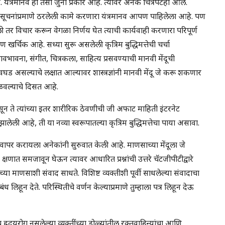
. यंत्रमानव हा तसा जुना प्रकार आहे. त्यावर अनेक चित्रपटही आले.
्या सूचनांप्रमाणे ठरलेली कामे करणारा यंत्रमानव आपण पाहिलेला आहे. पण
उद्भवली तर विचार करून वेगळा निर्णय घेत त्याची कार्यवाही करणारा परिपूर्ण
ण खर्चिक आहे. सध्या सुरू असलेली कृत्रिम बुद्धिमत्तेची चर्चा
ावभावना, संगीत, चित्रकला, साहित्य प्रसवण्याची मानवी मेंदूची
 असल्याचे लक्षात आल्यावर शास्त्रज्ञांनी मानवी मेंदू जे करू शकणार
ा वळवल्याचे दिसत आहे.
ंपासून ते त्यांच्या इतर शारीरिक ठेवणीची जी अफाट माहिती इंटरनेट
लेली आहे, ती या नव्या स्वरूपातल्या कृत्रिम बुद्धिमत्तेचा पाया असावा.
ापर करायला अनेकांनी सुरुवात केली आहे. माणसाच्या मेंदूला जे
त समजावून घेऊन त्यावर आधारित प्रश्नांची उत्तरे चॅटजीपीटीद्वारे
या माणसाशी संवाद साधते. विशिष्ट व्यक्तीशी पूर्वी साधलेल्या संवादाचा
ंध लिहून देते. परिस्थितीचे वर्णन केल्याप्रमाणे तुम्हाला पत्र लिहून देऊ
तसेच ह्रदयरोग नसलेल्या व्यक्तींच्या डोळ्यांतील रक्तवाहिन्यांचा आणि