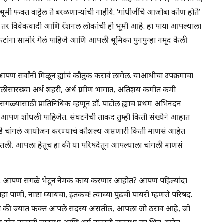
मी फक्त वाट्टेल ते बरळणाऱ्यांची नाहीये. ‘गांधीजींचे आजोबा कोण होते’
हीये तर विवेकवादी आणि रॅशनल लोकांची ही भूमी आहे. हा पाया आपल्याला
टांना सामोरं गेलं पाहिजे आणि आपली भूमिका पुनपुन्हा नमूद केली
पण सर्वांनी मिळून ह्यांचं कौतुक करावं लागेल. याआधीचा उपक्रमांचा
ंगलीसारख्या अर्ध शहरी, अर्ध ग्रामीण भागात, अतिशय कमीत कमी
 सगळ्यासाठी प्रातिनिधिक म्हणून डॉ. पाटील ह्यांचं प्रथम अभिनंदन
ं आपण शोधली पाहिजेत. संघटनेची ताकद तुम्ही किती संख्येने आहात
्याकडे चांगलं आयोजन करण्याचं कौशल्य असणारी किती माणसं आहेत
 घेतली. आपला हेतूच हा की या परिषदेतून आपल्याला चांगली माणसं
ी पायरी. आपण सगळे भेटून नेमकं काय करणार आहोत? आपण पहिल्यांदा
चहा पाणी, नाष्टा घ्यायचा, इतकंच! त्याच्या पुढची पायरी म्हणजे परिषद.
ोत की ज्यात फक्त आपले सदस्य असतील, आपला जो ठराव आहे, जो
्टेट नावाची व्यवस्था आणि धर्म नावाची व्यवस्था ह्या भिन्न आहेत.