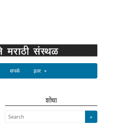
संपर्क
इतर
शोधा