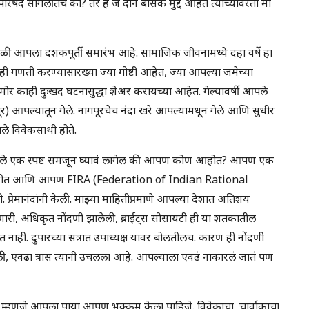
िषद सांगलीतंच का? तर हे जे दोन बेसिक मुद्दे आहेत त्याच्यावरती मी
ेळी आपला दशकपूर्ती समारंभ आहे. सामाजिक जीवनामध्ये दहा वर्षे हा
 गणती करण्यासारख्या ज्या गोष्टी आहेत, ज्या आपल्या जमेच्या
समोर काही दुःखद घटनासुद्धा शेअर करायच्या आहेत. गेल्यावर्षी आपले
र) आपल्यातून गेले. नागपूरचेच नंदा खरे आपल्यामधून गेले आणि सुधीर
ले विवेकसाथी होते.
? पहिले एक स्पष्ट समजून घ्यावं लागेल की आपण कोण आहोत? आपण एक
टन आहोत आणि आपण FIRA (Federation of Indian Rational
्रेमानंदांनी केली. माझ्या माहितीप्रमाणे आपल्या देशात अतिशय
र करणारी, अधिकृत नोंदणी झालेली, ब्राईट्स सोसायटी ही या शतकातील
ाही. दुपारच्या सत्रात उपाध्यक्ष यावर बोलतीलच. कारण ही नोंदणी
ाढली, एवढा त्रास त्यांनी उचलला आहे. आपल्याला एवढं नाकारलं जातं पण
 ते म्हणजे आपला पाया आपण भक्कम केला पाहिजे. विवेकाचा, चार्वाकाचा,