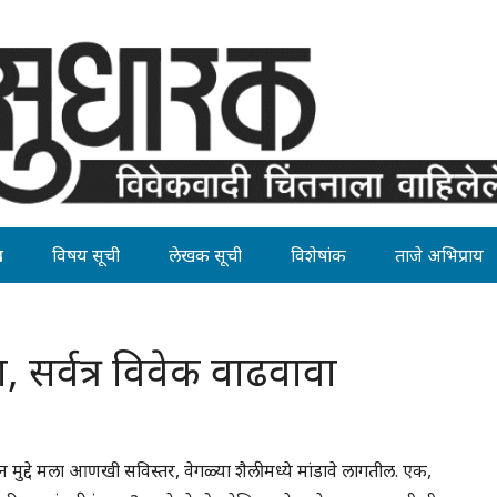
ह
विषय सूची
लेखक सूची
विशेषांक
ताजे अभिप्राय
, सर्वत्र विवेक वाढवावा
 दोन मुद्दे मला आणखी सविस्तर, वेगळ्या शैलीमध्ये मांडावे लागतील. एक,