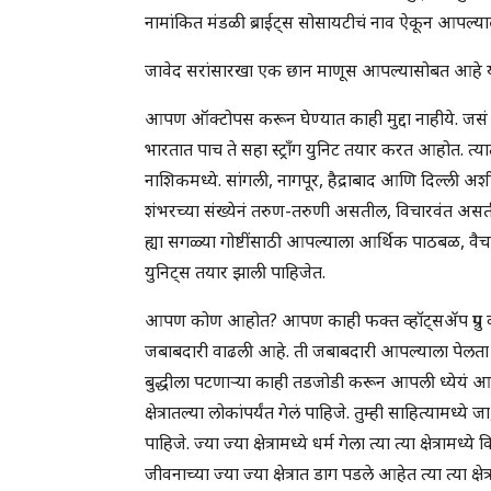
नामांकित मंडळी ब्राईट्स सोसायटीचं नाव ऐकून आपल्या
जावेद सरांसारखा एक छान माणूस आपल्यासोबत आहे या
आपण ऑक्टोपस करून घेण्यात काही मुद्दा नाहीये. जसं चा
भारतात पाच ते सहा स्ट्रॉंग युनिट तयार करत आहोत. त्या
नाशिकमध्ये. सांगली, नागपूर, हैद्राबाद आणि दिल्ली 
शंभरच्या संख्येनं तरुण-तरुणी असतील, विचारवंत अ
ह्या सगळ्या गोष्टींसाठी आपल्याला आर्थिक पाठबळ, वैच
युनिट्स तयार झाली पाहिजेत.
आपण कोण आहोत? आपण काही फक्त व्हॉट्सॲप ग्रुप व
जबाबदारी वाढली आहे. ती जबाबदारी आपल्याला पेलता 
बुद्धीला पटणाऱ्या काही तडजोडी करून आपली ध्येयं आणि उदि
क्षेत्रातल्या लोकांपर्यंत गेलं पाहिजे. तुम्ही साहित्यामध्ये ज
पाहिजे. ज्या ज्या क्षेत्रामध्ये धर्म गेला त्या त्या क्षेत्रा
जीवनाच्या ज्या ज्या क्षेत्रात डाग पडले आहेत त्या त्या क