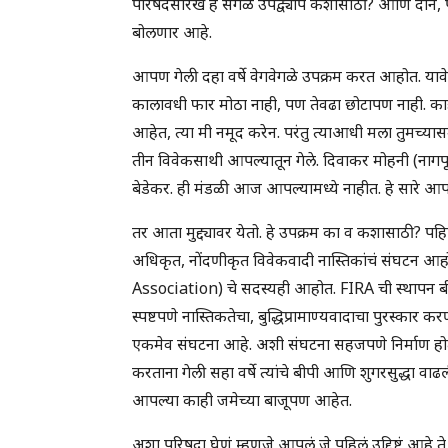
परिषदेसारखे हे सगळे उपद्व्याप कशासाठी? आणि दोन, पर
बोलणार आहे.
आपण गेली दहा वर्षे वेगवेगळे उपक्रम करत आहोत. याव
कालावधी फार मोठा नाही, पण तेवढा छोटापण नाही. काही
आहेत, त्या मी नमूद करेन. परंतु त्याआधी मला तुमच्या
तीन विवेकसाथी आपल्यातून गेले. दिवाकर मोहनी (नागपू
बेडेकर. ही मंडळी आज आपल्यामध्ये नाहीत. हे सारे आप
तर आता मुद्द्यावर येतो. हे उपक्रम का व कशासाठी
अधिकृत, नोंदणीकृत विवेकवादी नास्तिकांचं संघ
Association) चे सदस्यही आहोत. FIRA ची स्थापन बी. प
स्पष्टपणे नास्तिकतेचा, बुद्धिप्रामाण्यवादाचा पुरस्का
एकमेव संघटना आहे. अशी संघटना सहजपणे निर्माण होत न
करताना गेली सहा वर्षे त्यांचे बीपी आणि शुगरसुद्धा व
आपल्या काही जमेच्या बाजूपण आहेत.
अशा परिषदा घेणं म्हणजे आपलं जे पहिलं उद्दिष्टं आहे