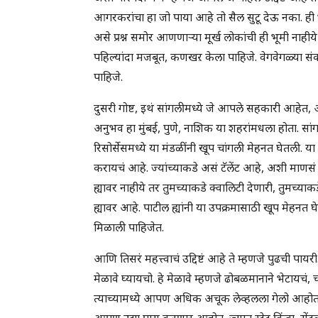
आगरकरांचा हा जो पाया आहे तो सैल सुटू देऊ नका. ही भू
असे प्रश्न समोर आणणाऱ्या मूर्ख लोकांची ही भूमी ना
पहिल्यांदा मजबूत, कणखऱ केला पाहिजे. वेगवेगळ्या संक
पाहिजे.
दुसरी गोष्ट, इथं सांगलीमध्ये जे आपले सहकारी आहेत, आ
अनुभव हा मुंबई, पुणे, नाशिक या शहरांमधला होता. सा
रिसोर्सेसमध्ये या मंडळींनी खूप चांगली मेहनत घेतली. या
करायचं आहे. ज्यांच्याकडे असं टॅलेंट आहे, अशी माणस
ह्यावर नाहीये तर तुमच्याकडे क्वालिटी देणारी, तुमच
ह्यावर आहे. पाटील ह्यांनी या उपक्रमासाठी खूप मेहनत
मिळाली पाहिजेत.
आणि तिसरं महत्त्वाचं उद्दिष्टं आहे ते म्हणजे पुढच
मेळावे घ्यायचो. हे मेळावे म्हणजे ढोबळमानाने भेटायचं, 
त्याच्यामध्ये आपण अधिक अचूक लेव्हलला गेलो आह
आपण उद्या पास करणार आहोत, ज्यात स्टेट किंवा सेंट्रल स