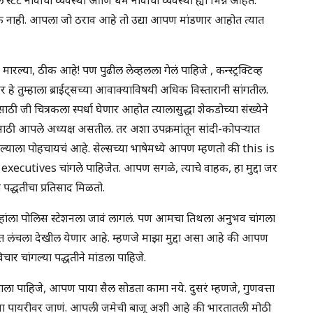
रक नाही. आपला जो ठराव आहे तो उद्या आपण मांडणार आहोत त्यात
मारल्या, ठीक आहे! पण पुढील लेव्हलला गेलं पाहिजे , कन्स्ट्रक्टिव्ह
सर हे तुम्हाला ब्राईट्सच्या आवाक्याविषयी अधिक विस्तारानी सांगतील.
साठी जी चित्रकला स्पर्धा घेणार आहोत त्यालासुद्धा शेकडोच्या संख्येने
ासाठी आपले अध्यक्ष असतील. तर अशा उपक्रमांतून सांदी-कोपऱ्यात
पल्याला पोहचायचं आहे. सेल्सच्या भाषेमध्ये आपण म्हणतो की this is
cutives चांगले पाहिजेत. आपण सगळे, त्याचे वाहक, हा मुद्दा जर
पद्धतीचा प्रतिसाद मिळतो.
्हांला पोलिस स्टेशनला जावं लागलं. पण आमचा तिथला अनुभव चांगला
त लंचला देखील येणार आहे. म्हणजे माझा मुद्दा असा आहे की आपण
ार चांगल्या पद्धतीने मांडला पाहिजे.
झाला पाहिजे, आपण पाया सैल सोडता कामा नये. दुसरं म्हणजे, गुणवत्ता
च्या पायरीवर जाणं. आपली जमेची बाजू अशी आहे की भारतातली मोठी