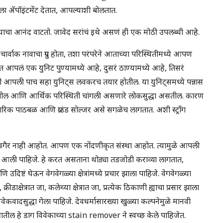
ला ॲपॉइंटमेंट देतात, आपल्याशी बोलतात.
चा आनंद वाटतो. जावेद सरांचं इथे असणं ही एक मोठी उपलब्धी आहे.
र्वाक नावाचा ग्रुप होता, तशा परंपरेने आताच्या परिस्थितीमध्ये आपण
त आपलं एक युनिट पुण्यामध्ये आहे, दुसरं ठाण्यामध्ये आहे, तिसरं
अशी आपली पाच सहा युनिट्स लवकरच तयार होतील. या युनिट्समध्ये पन्नास
सतील आणि आर्थिक परिस्थिती चांगली असणारे लोकसुद्धा असतील. कारण
ारिक पाठबळ आणि ग्राउंड सोल्जर असे सगळेच लागतात. अशी स्ट्रॉंग
गैर नाही आहोत. आपण एक नोंदणीकृत संस्था आहोत. त्यामुळे आपली
आली पाहिजे. हे करत असताना थोड्या तडजोडी कराव्या लागतात,
ष्टं घेऊन वेगवेगळ्या क्षेत्रांमध्ये प्रचार झाला पाहिजे. वेगवेगळ्या
ा, क्रीडाक्षेत्रात जा, कलेच्या क्षेत्रात जा, प्रत्येक ठिकाणी ह्याचा प्रसार झाला
मध्ये विवेकवादसुद्धा गेला पाहिजे. देवधर्मासारख्या खुळ्या कल्पनेमुळे मानवी
्षेत्रातील हे डाग विवेकाच्या stain remover ने स्वच्छ केले पाहिजेत.