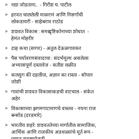
नद्या जोडताना.. - गिरीश घ. पाटील
हरवत चाललेली माळरानं आणि निसर्गाची
लोकडायरी - साहेबराव राठोड
शाश्वत विकास : समग्र दृष्टिकोनाच्या शोधात -
हेमंत मोहरीर
दाह कथा (सागर) - अतुल देऊळगावकर
पैस पर्यावरणसंवादाचा : संदर्भमूल्य असलेला
अभ्यासपूर्ण दस्तावेज - सतीश लळीत
कलयुग की दहलीज, अज्ञान का रास्ता - सोपान
जोशी
गावांची शाश्वत विकासाकडची वाटचाल - संकेत
अहेर
विकासाच्या झगमगाटामागचे वास्तव - नयना राज
बन्सोड (दरडमारे)
भारतीय शहरे: शाश्वततेच्या मार्गातील सामाजिक,
आर्थिक आणि राजकीय अडथळ्यांचे मूर्त रूप -
प्रद्युम्न सहस्रभोजनी