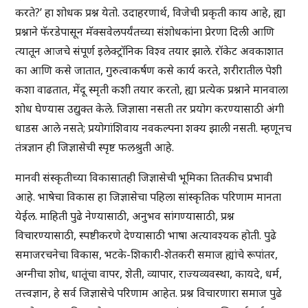
करते?’ हा शोधक प्रश्न येतो. उदाहरणार्थ, विजेची प्रकृती काय आहे, ह्या
प्रश्नाने फॅरडेपासून मॅक्सवेलपर्यंतच्या संशोधकांना प्रेरणा दिली आणि
त्यातून आजचे संपूर्ण इलेक्ट्रॉनिक विश्व तयार झाले. रॉकेट अवकाशात
का आणि कसे जातात, गुरुत्वाकर्षण कसे कार्य करते, शरीरातील पेशी
कशा वाढतात, मेंदू स्मृती कशी तयार करतो, ह्या प्रत्येक प्रश्नाने मानवाला
शोध घेण्यास उद्युक्त केले. जिज्ञासा नसती तर प्रयोग करण्यासाठी अंगी
धाडस आले नसते; प्रयोगांशिवाय नवकल्पना शक्य झाली नसती. म्हणूनच
तंत्रज्ञान ही जिज्ञासेची स्पृष्ट फलश्रुती आहे.
मानवी संस्कृतीच्या विकासातही जिज्ञासेची भूमिका तितकीच प्रभावी
आहे. भाषेचा विकास हा जिज्ञासेचा पहिला सांस्कृतिक परिणाम मानता
येईल. माहिती पुढे नेण्यासाठी, अनुभव सांगण्यासाठी, प्रश्न
विचारण्यासाठी, स्पष्टीकरणे देण्यासाठी भाषा अत्यावश्यक होती. पुढे
समाजरचनेचा विकास, भटके-शिकारी-शेतकरी समाज ह्यांचे रूपांतर,
अग्नीचा शोध, धातूंचा वापर, शेती, व्यापार, राज्यव्यवस्था, कायदे, धर्म,
तत्त्वज्ञान, हे सर्व जिज्ञासेचे परिणाम आहेत. प्रश्न विचारणारा समाज पुढे