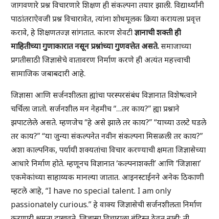
जागवणारे प्रश्न विचारणारे शिक्षण ही संकल्पना तयार झाली. विद्यार्थ्यांनी
पाठांतराऐवजी प्रश्न विचारावेत, त्यांना शोधमूलक क्रिया करायला प्रवृत्त
करावे, हे शिक्षणतज्ज्ञ सांगतात. कारण शेवटी
ज्ञानाची शक्ती ही
माहितीच्या गुणाकारात नसून प्रश्नांच्या गुणवत्तेत असते.
समाजाच्या
प्रगतीसाठी जिज्ञासेचे वातावरण निर्माण करणे ही अत्यंत महत्त्वाची
सामाजिक जबाबदारी आहे.
जिज्ञासा आणि सर्जनशीलता ह्यांचा परस्परसंबंध विज्ञानात विशेषत्वाने
चर्चिला जातो. सर्जनशील मन नेहमीच “…तर काय?” ह्या प्रश्नाने
झपाटलेले असते. म्हणजेच “हे असे झाले तर काय?” “याच्या उलटे घडले
तर काय?” “या जुन्या संकल्पनेत नवीन संकल्पना मिसळली तर काय?”
अशा काल्पनिक, पर्यायी शक्यतांचा विचार करण्याची क्षमता जिज्ञासेच्या
आधारे निर्माण होते. म्हणूनच विज्ञानात ‘कल्पनाशक्ती’ आणि ‘जिज्ञासा’
एकमेकांच्या साहाय्यक मानल्या जातात. आइनस्टाईनने अनेक ठिकाणी
म्हटले आहे, “I have no special talent. I am only
passionately curious.” हे वाक्य जिज्ञासेची सर्जनशीलता निर्माण
करणारी क्षमता दाखवते. जिज्ञासा विचाराला बंदिस्त ठेवत नाही; ती