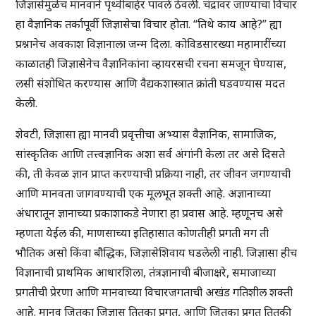
जिज्ञासेमुळेच मानवाने पृथ्वीबाहेर पावले ठेवली. चंद्रावर जाण्याचा विचार
हा वैज्ञानिक तर्कापूर्वी जिज्ञासेचा विचार होता. “तिथे काय आहे?” ह्या
प्रश्नानेच अवकाश विज्ञानाला जन्म दिला. कोविडसारख्या महामारींच्या
काळातही जिज्ञासेनेच वैज्ञानिकांना व्हायरसची रचना समजून घेण्यास,
लसी संशोधित करण्यास आणि वैद्यकशास्त्रात क्रांती घडवण्यास मदत
केली.
शेवटी, जिज्ञासा ह्या मानवी प्रवृत्तीचा अभ्यास वैज्ञानिक, सामाजिक,
सांस्कृतिक आणि तत्त्वज्ञानिक अशा सर्व अंगांनी केला तर असे दिसते
की, ती केवळ ज्ञान प्राप्त करण्याची प्रक्रिया नाही, तर जीवन जगण्याची
आणि मानवता जागवण्याची एक मूलभूत शक्ती आहे. अज्ञानाच्या
अंधारातून ज्ञानाच्या प्रकाशाकडे नेणारा हा प्रवास आहे. म्हणूनच असे
म्हणता येईल की, माणसाच्या इतिहासात कोणतीही प्रगती मग ती
भौतिक असो किंवा बौद्धिक, जिज्ञासेशिवाय घडलेली नाही. जिज्ञासा हीच
विज्ञानाची प्राथमिक आधारशिला, तंत्रज्ञानाची बीजाक्षरे, समाजाच्या
प्रगतीची प्रेरणा आणि मानवाच्या विचारजगताची अखंड गतिशील शक्ती
आहे. मानव जितका जिज्ञासू तितका प्रगत, आणि जितका प्रगत तितकी