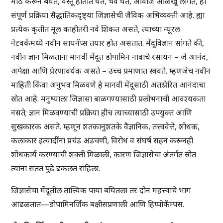
मोठे करून बघते, वस्तू हातात घेते, चव घेते, आवाज ओळखू लागते, ही
संपूर्ण प्रक्रिया सैद्धांतिकदृष्ट्या जिज्ञासेची जैविक अभिव्यक्ती आहे. ह्या
प्रत्येक कृतीत मूल काहीतरी नवे शिकत असते, त्याच्या न्यूरल
नेटवर्कमध्ये नवीन सायनॅप्स तयार होत असतात. मेंदूविज्ञान सांगते की,
नवीन ज्ञान मिळताना मानवी मेंदूत डोपामिन नावाचे रसायन – जे आनंद,
अपेक्षा आणि प्रेरणावर्धक असते – उच्च प्रमाणात स्त्रवते. म्हणजेच नवीन
माहिती किंवा अनुभव मिळवणे हे मानवी मेंदूसाठी अंतःप्रेरित आनंदाचा
स्रोत आहे. मनुष्याला जिज्ञासा बाळगण्यासाठी प्रलोभनाची आवश्यकता
नसते; ज्ञान मिळवण्याची प्रक्रिया हीच त्याच्यासाठी उपयुक्त आणि
सुखकारक असते. म्हणून शतकानुशतके वैज्ञानिक, तत्त्ववेत्ते, शोधक,
कलाकार इत्यादींना प्रचंड अडचणी, विरोध व संघर्ष सहन करूनही
शोधकार्य करण्याची शक्ती मिळाली, कारण जिज्ञासेचा अंतर्गत स्रोत
त्यांना सतत पुढे ढकलत राहिला.
जिज्ञासेचा मेंदूतील तात्त्विक पाया बघितला तर दोन महत्त्वाचे भाग
आढळतात—डोपामिनर्जिक बक्षीसप्रणाली आणि हिप्पोकॅम्पस.