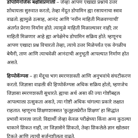
डोपामिनर्जिक बक्षीसप्रणाली
– जेव्हा आपण एखाद्या प्रश्नाचे उत्तर
शोधायला सुरुवात करतो, तेव्हा मेंदूत डोपामिन ह्या रसायनाचा स्त्राव
वाढतो. ह्यामुळे उत्साह, आनंद आणि ‘नवीन माहिती मिळवण्याची’
अंतर्गत प्रेरणा निर्माण होते. त्यामुळे माहिती मिळाल्यावर नाही; तर
माहिती मिळणार आहे ह्या अपेक्षेनेच डोपामिन सक्रिय होते. म्हणूनच
आपण एखादा प्रश्न विचारतो तेव्हा, त्याचे उत्तर मिळेपर्यंत एक वेगळीच
बेचैनी, ताण आणि त्याचवेळी आनंदाची अनुभूती आपल्यात निर्माण होत
असते.
हिप्पोकॅम्पस
– हा मेंदूचा भाग स्मरणशक्ती आणि अनुभवांचे संघटीकरण
करतो. जिज्ञासा वाढली की हिप्पोकॅम्पस अधिक सक्रिय होतो, म्हणजेच
जिज्ञासा स्मरणशक्ती सुधारते. ह्याचा अर्थ असा की ज्या गोष्टीबद्दल
आपल्याला उत्सुकता असते, त्या गोष्टी अधिक चांगल्या प्रकारे लक्षात
राहतात. म्हणूनच शिक्षणशास्त्रात ’कुतूहलप्रेरीत शिक्षण’ हा सिद्धांत
प्रभावी मानला जातो. विद्यार्थी जेव्हा केवळ परीक्षेच्या किंवा अन्य कुठल्या
धाकाने शिकत नाही, तर जिज्ञासेने शिकतो, तेव्हा शिकलेले ज्ञान खोलवर
टिकते आणि त्याची सर्जनशीलता वाढते.