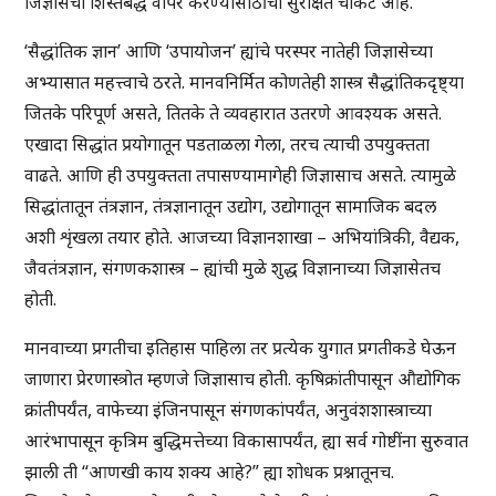
जिज्ञासेचा शिस्तबद्ध वापर करण्यासाठीची सुरक्षित चौकट आहे.
‘सैद्धांतिक ज्ञान’ आणि ‘उपायोजन’ ह्यांचे परस्पर नातेही जिज्ञासेच्या
अभ्यासात महत्त्वाचे ठरते. मानवनिर्मित कोणतेही शास्त्र सैद्धांतिकदृष्ट्या
जितके परिपूर्ण असते, तितके ते व्यवहारात उतरणे आवश्यक असते.
एखादा सिद्धांत प्रयोगातून पडताळला गेला, तरच त्याची उपयुक्तता
वाढते. आणि ही उपयुक्तता तपासण्यामागेही जिज्ञासाच असते. त्यामुळे
सिद्धांतातून तंत्रज्ञान, तंत्रज्ञानातून उद्योग, उद्योगातून सामाजिक बदल
अशी शृंखला तयार होते. आजच्या विज्ञानशाखा – अभियांत्रिकी, वैद्यक,
जैवतंत्रज्ञान, संगणकशास्त्र – ह्यांची मुळे शुद्ध विज्ञानाच्या जिज्ञासेतच
होती.
मानवाच्या प्रगतीचा इतिहास पाहिला तर प्रत्येक युगात प्रगतीकडे घेऊन
जाणारा प्रेरणास्त्रोत म्हणजे जिज्ञासाच होती. कृषिक्रांतीपासून औद्योगिक
क्रांतीपर्यंत, वाफेच्या इंजिनपासून संगणकांपर्यंत, अनुवंशशास्त्राच्या
आरंभापासून कृत्रिम बुद्धिमत्तेच्या विकासापर्यंत, ह्या सर्व गोष्टींना सुरुवात
झाली ती “आणखी काय शक्य आहे?” ह्या शोधक प्रश्नातूनच.