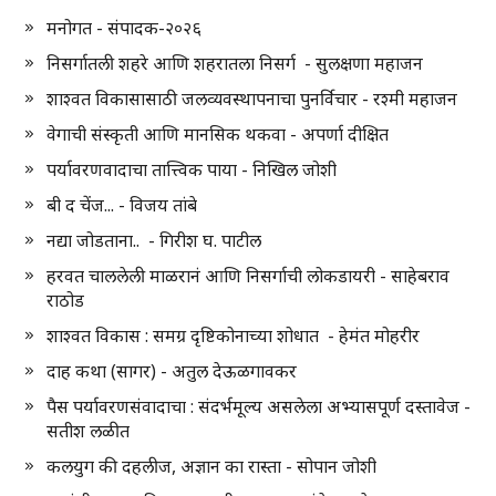
मनोगत - संपादक-२०२६
निसर्गातली शहरे आणि शहरातला निसर्ग - सुलक्षणा महाजन
शाश्वत विकासासाठी जलव्यवस्थापनाचा पुनर्विचार - रश्मी महाजन
वेगाची संस्कृती आणि मानसिक थकवा - अपर्णा दीक्षित
पर्यावरणवादाचा तात्त्विक पाया - निखिल जोशी
बी द चेंज... - विजय तांबे
नद्या जोडताना.. - गिरीश घ. पाटील
हरवत चाललेली माळरानं आणि निसर्गाची लोकडायरी - साहेबराव
राठोड
शाश्वत विकास : समग्र दृष्टिकोनाच्या शोधात - हेमंत मोहरीर
दाह कथा (सागर) - अतुल देऊळगावकर
पैस पर्यावरणसंवादाचा : संदर्भमूल्य असलेला अभ्यासपूर्ण दस्तावेज -
सतीश लळीत
कलयुग की दहलीज, अज्ञान का रास्ता - सोपान जोशी