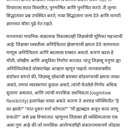
विचाराला सतत विस्तारित, पुनर्भाषित आणि पुनर्रचित करते. ती जुन्या
सिद्धांतांवर प्रश्न उपस्थित करते, नव्या सिद्धांतांना जन्म देते आणि मानवी
ज्ञानाच्या सीमा पुढे नेत राहते.
मानवाच्या भावनिक-संज्ञात्मक विकासातही जिज्ञासेची भूमिका महत्त्वाची
आहे. जिज्ञासा व्यक्तीला अनिश्चितता झेलण्याची क्षमता देते. सामान्यतः
माणूस अनिश्चितता आणि बदलाला घाबरत असतो. कारण बदल हे
भीती, जोखीम आणि असुविधा निर्माण करतात. परंतु जिज्ञासू मनुष्य ह्या
अनिश्चिततेकडे धोक्यापेक्षा आव्हान म्हणून पाहतो. मानसशास्त्रीय
संशोधन सांगते की, जिज्ञासू लोकांची समस्या सोडवण्याची क्षमता जास्त
असते, तणाव व्यवस्थापन कुशल असते, त्यांनी घेतलेले निर्णय अधिक
सुजाण असतात, आणि त्यांची मानसिक लवचिकता (cognitive
flexibility) इतरांपेक्षा जास्त असते. कारण ते अवघड परिस्थितीत “हे
का झाले?” “यात दुसरा मार्ग कोणता?” “मी ह्याबद्दल अजून काय जाणू
शकतो?” असे प्रश्न विचारतात. म्हणूनच जिज्ञासा ही व्यक्तिमत्वाचा एक
असा गुण आहे की जो मानसिक आरोग्याशीही सकारात्मकपणे जोडला