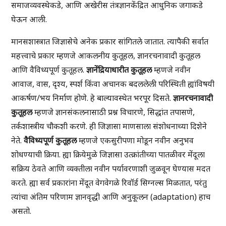
समाजव्यवस्थेकडे, आणि अखेरीस तंत्रज्ञानकेंद्रित आधुनिक जगाकडे
घेऊन आली.
मानसशास्त्रात जिज्ञासेचे अनेक प्रकार सांगितले जातात. त्यापैकी सर्वात
महत्त्वाचे प्रकार म्हणजे आकलनीय कुतूहल, ज्ञानरचनावादी कुतूहल
आणि वैविध्यपूर्ण कुतूहल.
ज्ञानेंद्रियाधारीत कुतूहल
म्हणजे नवीन
आवाज, वास, दृश्य, स्पर्श किंवा अचानक बदललेली परिस्थिती ह्यांविषयी
आकर्षण/भय निर्माण होणे. हे बाल्यावस्थेत भरपूर दिसते.
ज्ञानरचनावादी
कुतूहल
म्हणजे ज्ञानसंकलनासाठी प्रश्न विचारणे, सिद्धांत तपासणे,
तर्कशास्त्रीय चौकशी करणे. ही जिज्ञासा माणसाला संशोधनाच्या दिशेने
नेते.
वैविध्यपूर्ण कुतूहल
म्हणजे एकसुरीपणा मोडून नवीन अनुभव
शोधण्याची क्रिया. ह्या क्रियेमुळे जिज्ञासा उत्क्रांतीच्या पातळीवर मेंदूला
सक्रिय ठेवते आणि व्यक्तीला नवीन पर्यावरणाशी जुळवून घेण्यास मदत
करते. ह्या सर्व प्रकारांना मेंदूत वेगवेगळे रिवॉर्ड सिग्नल्स मिळतात, परंतु
त्यांचा अंतिम परिणाम ज्ञानवृद्धी आणि अनुकूलन (adaptation) हाच
असतो.