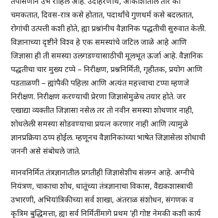
तपासणीने उभे राहिले आहे. उदाहरणार्थ, आकाशातील तारे का
चमकतात, दिवस-रात्र कसे होतात, पदार्थांचे गुणधर्म कसे बदलतात,
रोगांची उत्पत्ती कशी होते, ह्या प्रश्नांनीच वैज्ञानिक पद्धतीची सुरुवात केली.
विज्ञानाच्या दृष्टीने विश्व हे एक समस्यांचे जटिल जाळे आहे आणि
जिज्ञासा ही ती समस्या उलगडण्यासाठीची मूलभूत ऊर्जा आहे. वैज्ञानिक
पद्धतीचा चार मुख्य टप्पे – निरीक्षण, प्रश्ननिर्मिती, गृहीतक, प्रयोग आणि
पडताळणी – ह्यांपैकी पहिला आणि अत्यंत महत्त्वाचा टप्पा म्हणजे
निरीक्षण. निरीक्षण करण्याची प्रेरणा जिज्ञासेमुळेच तयार होते. जर
एखाद्या व्यक्तीत जिज्ञासा नसेल तर तो नवीन समस्या शोधणार नाही,
शोधलेली समस्या सोडवण्याचा प्रयत्न करणार नाही आणि त्यामुळे
ज्ञानप्रक्रिया ठप्प होईल. म्हणूनच वैज्ञानिकांच्या भाषेत जिज्ञासेला शोधाची
जननी असे संबोधले जाते.
मानवनिर्मित तंत्रज्ञानातील प्रगतीही जिज्ञासेशीच संलग्न आहे. अग्नीचे
नियंत्रण, चाकाचा शोध, धातूंच्या तंत्रज्ञानाचा विकास, वैद्यकशास्त्राची
उभारणी, अभियांत्रिकीच्या सर्व शाखा, अंतराळ संशोधन, संगणक व
कृत्रिम बुद्धिमत्ता, ह्या सर्व निर्मितींमागे प्रथम ‘ही गोष्ट नेमकी कशी कार्य