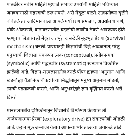
पातळीवर नवीन माहिती म्हणजे संभाव्य उपयोगी माहिती भविष्यात
जगण्यासाठी महत्त्वाची ठरू शकते, असे मेंदूला वाटते. उत्क्रांतीच्या दृष्टीने
बघितले तर आदिमानवाला आपले पर्यावरण समजणे, अन्नस्रोत शोधणे,
धोके ओळखणे, वातावरणातील बदलांची जाणीव ठेवणे आवश्यक होते.
म्हणूनच जिज्ञासा ही मेंदूत अंतर्भूत असलेली मूलभूत प्रेरणा (survival
mechanism) बनली. प्राण्यांतही जिज्ञासेची चिह्ने आढळतात; परंतु
मनुष्याची जिज्ञासा संकल्पनात्मक (conceptual), प्रतीकात्मक
(symbolic) आणि पद्धतशीर (systematic) स्वरूपात विकसित
झालेली आहे. विज्ञान-तत्त्वज्ञानातील कार्ल पॉपर ह्यांच्या ’अनुमान आणि
खंडन’ ह्या वैज्ञानिक चौकशीच्या सिद्धांतातून मनुष्य अनुमान मांडतो,
त्याची पडताळणी करतो, आणि अनुभवांद्वारे ज्ञान वृद्धिंगत करतो असे
दिसते.
मानसशास्त्रीय दृष्टिकोनातून जिज्ञासेचे विश्लेषण केल्यास ती
अन्वेषणात्मक प्रेरणा (exploratory drive) ह्या संकल्पनेशी जोडली
जाते. लहान मूल जन्माला येताच आपल्या भोवतालच्या जगाकडे डोळे