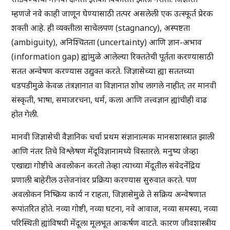
म्हणजे नवे काही जाणून घेण्यासाठी तत्पर असलेली एक उत्स्फूर्त प्रेरक
शक्ती आहे. ही व्यक्तीला साचेलपण (stagnancy), अस्पष्टता
(ambiguity), अनिश्चितता (uncertainty) आणि ज्ञान-अभाव
(information gap) ह्यांमुळे आलेल्या रिक्ततेची पूर्तता करण्यासाठी
सतत अन्वेषण करण्यास उद्युक्त करते. जिज्ञासेच्या ह्या सततच्या
धडपडीमुळे केवळ तंत्रज्ञानात वा विज्ञानात शोध लागले नाहीत; तर मानवी
संस्कृती, भाषा, समाजरचना, धर्म, कला आणि तत्त्वज्ञान ह्यांचीही वाढ
होत गेली.
मानवी जिज्ञासेची वैज्ञानिक चर्चा प्रथम संज्ञानात्मक मानसशास्त्रात झाली
आणि नंतर तिचे विश्लेषण मेंदूविज्ञानामध्ये विस्तारले. मनुष्य जेव्हा
एखाद्या गोष्टीचे अवलोकन करतो तेव्हा त्याच्या मेंदूतील संवेदनेंद्रिय
प्रणाली बाहेरील उत्तेजनांवर प्रक्रिया करण्यास सुरुवात करते. पण
अवलोकन निष्क्रिय कार्य न राहता, जिज्ञासेमुळे ते सक्रिय अन्वेषणात
रूपांतरित होते. नव्या गोष्टी, नव्या घटना, नवे आवाज, नव्या समस्या, नव्या
परिस्थिती ह्यांविषयी मेंदूला मूलभूत आकर्षण वाटते. कारण जीवशास्त्रीय