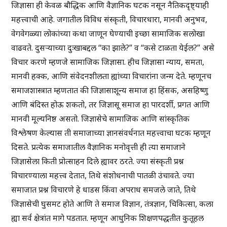
जिज्ञासा ही केवळ बौद्धिक आणि वैज्ञानिक घटक नसून नैतिकदृष्ट्याही
महत्त्वाची आहे. जगातील विविध संस्कृती, विचारधारा, मानवी अनुभव,
वेगवेगळ्या लोकांच्या कथा जाणून घेण्याची इच्छा सामाजिक सलोखा
वाढवते. दुसऱ्याच्या दुःखाबद्दल “का झाले?” व “कसे टाळता येईल?” असे
विचार करणे म्हणजे सामाजिक जिज्ञासा. हीच जिज्ञासा न्याय, समता,
मानवी हक्क, आणि संवेदनशीलता ह्यांच्या विचारांना जन्म देते. म्हणूनच
समाजशास्त्रात म्हणतात की जिज्ञासाशून्य समाज हा हिंसक, असहिष्णु
आणि बंदिस्त होऊ शकतो, तर जिज्ञासू समाज हा पारदर्शी, प्रगत आणि
मानवी मूल्यनिष्ठ असतो. जिज्ञासेचे सामाजिक आणि सांस्कृतिक
विश्लेषण केल्यास ती समाजाच्या ज्ञानसंवर्धनात महत्त्वाचा घटक म्हणून
दिसते. प्रत्येक समाजातील वैज्ञानिक मनोवृत्ती ही त्या समाजाने
जिज्ञासेला किती प्रोत्साहन दिले ह्यावर ठरते. ज्या संस्कृती प्रश्न
विचारण्याला महत्त्व देतात, तिथे संशोधनाची पातळी उंचावते. ज्या
समाजात प्रश्न विचारणे हे धाडस किंवा अपराध समजले जाते, तिथे
जिज्ञासेची घुसमट होते आणि ते समाज विज्ञान, तंत्रज्ञान, चिकित्सा, कला
ह्या सर्व क्षेत्रांत मागे पडतात. म्हणून आधुनिक शिक्षणपद्धतीत कुतूहल