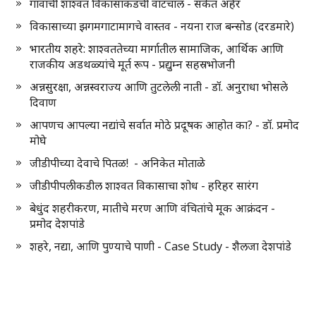
गावांची शाश्वत विकासाकडची वाटचाल - संकेत अहेर
विकासाच्या झगमगाटामागचे वास्तव - नयना राज बन्सोड (दरडमारे)
भारतीय शहरे: शाश्वततेच्या मार्गातील सामाजिक, आर्थिक आणि
राजकीय अडथळ्यांचे मूर्त रूप - प्रद्युम्न सहस्रभोजनी
अन्नसुरक्षा, अन्नस्वराज्य आणि तुटलेली नाती - डॉ. अनुराधा भोसले
दिवाण
आपणच आपल्या नद्यांचे सर्वात मोठे प्रदूषक आहोत का? - डॉ. प्रमोद
मोघे
जीडीपीच्या देवाचे पितळ! - अनिकेत मोताळे
जीडीपीपलीकडील शाश्वत विकासाचा शोध - हरिहर सारंग
बेधुंद शहरीकरण, मातीचे मरण आणि वंचितांचे मूक आक्रंदन -
प्रमोद देशपांडे
शहरे, नद्या, आणि पुण्याचे पाणी - Case Study - शैलजा देशपांडे