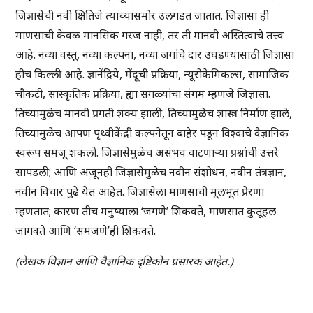
जिज्ञासेची नवी क्षितिजे त्याच्यासमोर उलगडत जातात. जिज्ञासा ही
माणसाची केवळ मानसिक गरज नाही, तर ती मानवी अस्तित्वाचे तत्त्व
आहे. नव्या वस्तू, नव्या कल्पना, नव्या जगांचे दार उघडण्यासाठी जिज्ञासा
हीच किल्ली आहे. ज्ञानेंद्रिये, मेंदूची प्रक्रिया, न्यूरोकेमिकल्स, सामाजिक
चौकटी, सांस्कृतिक प्रक्रिया, ह्या सगळ्यांचा संगम म्हणजे जिज्ञासा.
तिच्यामुळेच मानवी प्रगती शक्य झाली, तिच्यामुळेच शास्त्र निर्माण झाले,
तिच्यामुळेच आपण पृथ्वीकेंद्री कल्पनेतून बाहेर पडून विश्वाचे वैज्ञानिक
स्वरूप समजू शकलो. जिज्ञासेमुळेच असंभव वाटणाऱ्या प्रश्नांची उत्तरे
सापडली; आणि अजूनही जिज्ञासेमुळेच नवीन संशोधन, नवीन तंत्रज्ञान,
नवीन विचार पुढे येत आहेत. जिज्ञासेला माणसाची मूलभूत प्रेरणा
म्हणतात; कारण तीच मनुष्याला ‘जगणे’ शिकवते, माणसात कुतूहल
जागवते आणि ‘समजणे’ही शिकवते.
(लेखक विज्ञान आणि वैज्ञानिक दृष्टिकोन प्रसारक आहेत.)