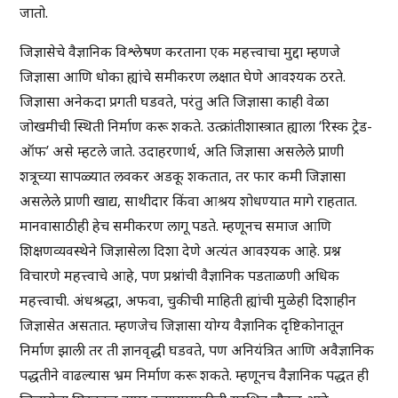
जातो.
जिज्ञासेचे वैज्ञानिक विश्लेषण करताना एक महत्त्वाचा मुद्दा म्हणजे
जिज्ञासा आणि धोका ह्यांचे समीकरण लक्षात घेणे आवश्यक ठरते.
जिज्ञासा अनेकदा प्रगती घडवते, परंतु अति जिज्ञासा काही वेळा
जोखमीची स्थिती निर्माण करू शकते. उत्क्रांतीशास्त्रात ह्याला ‘रिस्क ट्रेड-
ऑफ’ असे म्हटले जाते. उदाहरणार्थ, अति जिज्ञासा असलेले प्राणी
शत्रूच्या सापळ्यात लवकर अडकू शकतात, तर फार कमी जिज्ञासा
असलेले प्राणी खाद्य, साथीदार किंवा आश्रय शोधण्यात मागे राहतात.
मानवासाठीही हेच समीकरण लागू पडते. म्हणूनच समाज आणि
शिक्षणव्यवस्थेने जिज्ञासेला दिशा देणे अत्यंत आवश्यक आहे. प्रश्न
विचारणे महत्त्वाचे आहे, पण प्रश्नांची वैज्ञानिक पडताळणी अधिक
महत्त्वाची. अंधश्रद्धा, अफवा, चुकीची माहिती ह्यांची मुळेही दिशाहीन
जिज्ञासेत असतात. म्हणजेच जिज्ञासा योग्य वैज्ञानिक दृष्टिकोनातून
निर्माण झाली तर ती ज्ञानवृद्धी घडवते, पण अनियंत्रित आणि अवैज्ञानिक
पद्धतीने वाढल्यास भ्रम निर्माण करू शकते. म्हणूनच वैज्ञानिक पद्धत ही