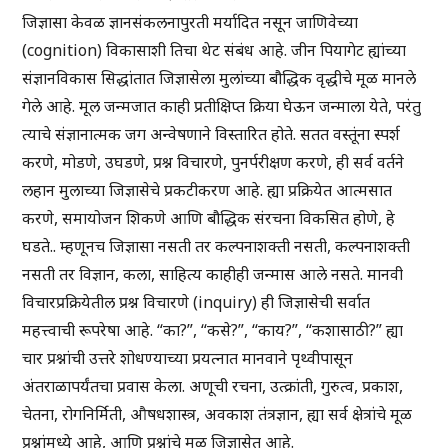
जिज्ञासा केवळ ज्ञानसंकलनापुरती मर्यादित नसून जाणिवेच्या
(cognition) विकासाशी तिचा थेट संबंध आहे. जीन पियागेट ह्यांच्या
संज्ञानविकास सिद्धांतात जिज्ञासेला मुलांच्या बौद्धिक वृद्धीचे मूळ मानले
गेले आहे. मूल जन्मजात काही प्रतीक्षिप्त क्रिया घेऊन जन्माला येते, परंतु
त्याचे संज्ञानात्मक जग अन्वेषणाने विस्तारित होते. सतत वस्तूंना स्पर्श
करणे, मोडणे, उघडणे, प्रश्न विचारणे, पुनर्परीक्षण करणे, ही सर्व वर्तने
लहान मुलाच्या जिज्ञासेचे प्रकटीकरण आहे. ह्या प्रक्रियेत आत्मसात
करणे, समायोजन शिकणे आणि बौद्धिक संरचना विकसित होणे, हे
घडते.. म्हणूनच जिज्ञासा नसती तर कल्पनाशक्ती नसती, कल्पनाशक्ती
नसती तर विज्ञान, कला, साहित्य काहीही जन्मास आले नसते. मानवी
विचारप्रक्रियेतील प्रश्न विचारणे (inquiry) ही जिज्ञासेची सर्वात
महत्त्वाची रूपरेषा आहे. “का?”, “कसे?”, “काय?”, “कशासाठी?” ह्या
चार प्रश्नांची उत्तरे शोधण्याच्या प्रयत्नात मानवाने पृथ्वीपासून
अंतराळापर्यंतचा प्रवास केला. अणूची रचना, उत्क्रांती, गुरुत्व, प्रकाश,
चेतना, रोगनिर्मिती, औषधशास्त्र, अवकाश तंत्रज्ञान, ह्या सर्व क्षेत्रांचे मूळ
प्रश्नांमध्ये आहे, आणि प्रश्नांचे मूळ जिज्ञासेत आहे.