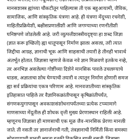
मानसशास्त्र ह्यांच्या चौकटीतून पाहिल्यास ती एक बहुआयामी, जैविक,
सामाजिक, आणि सांस्कृतिक यंत्रणा आहे. ही यंत्रणा मेंदूच्या रचनेशी,
माहितीप्रक्रियेशी, बक्षीसप्रणालीशी आणि जगण्याच्या रणनीतीशी
घनिष्ठपणे जोडलेली आहे. जरी व्युत्पत्तीशास्त्रीयदृष्ट्या हा शब्द जिज्ञा
(ज्ञात करू इच्छितो) ह्या धातूपासून निर्माण झाला असला, तरी त्यात
जिद्दीचा आग्रह, ज्ञानाची भूक आणि साहसाची तयारी हे तीनही भावार्थ
अंतर्भूत होतात. जिज्ञासा म्हणजे केवळ नवे ज्ञान मिळवणे इतकेच नव्हे,
तर अनभिज्ञ असलेल्या गोष्टींच्या दिशेने मानसिक पावले उचलण्याचे
धाडस, अज्ञाताचा शोध घेण्याची तयारी व त्यातून निर्माण होणारी समज
ह्या सर्व प्रक्रियांचा एकत्र परिणाम आहे. मानवजातीच्या सांस्कृतिक
इतिहासात पाहिले तर वैज्ञानिकक्रांतीपासून कृषिक्रांतीपर्यंत,
संगणकयुगापासून अवकाशसंशोधनापर्यंतच्या प्रत्येक टप्प्यामागे
माणसाच्या मेंदूतील ही शोधक वृत्ती मुख्य प्रेरणास्थान राहिली आहे.
म्हणूनच जिज्ञासा ही माणसाची एक मूळ जैव-मानसिक प्रेरणा मानली
जाते. ती नसती तर ज्ञानार्जनाची गती, तंत्रज्ञानाची निर्मिती किंवा समस्या
सोडवण्याची मानवी क्षमता इतकी विकसित झाली नसती. जिज्ञासा