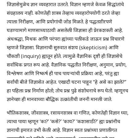
जिज्ञासेमुळेच ज्ञान व्यवहारात उतरते. विज्ञान म्हणजे केवळ सिद्धांतांचे
संग्रहालय नाही. कोणतेही शास्त्र तेव्हाच व्यवहारोपयोगी ठरते जेव्हा
त्याला निरीक्षण, आणि प्रयोगांची जोड मिळते. हे पद्धतशीरपणे
घडण्यामागे माणसाच्याठायी असलेली जिज्ञासा ही प्रेरकशक्ती आहे.
अंधश्रद्धा, मिथक आणि परंपरा ह्यांच्या पलीकडे जाऊन प्रश्न विचारणे
म्हणजे जिज्ञासा. विज्ञानाची सुरुवात संशय (skepticism) आणि
चौकशी (inquiry) ह्यातून होते. त्यामुळे वैज्ञानिक दृष्टी ही जिज्ञासेचे
सर्वाधिक प्रगत रूप आहे. वैज्ञानिक पद्धतीत निरीक्षण, अनुमान, प्रयोग,
विश्लेषण आणि निष्कर्ष ही पाच पायऱ्यांची प्रक्रिया आहे, परंतु ह्या
सर्वांची बीजे जिज्ञासेत आहेत. एखादी घटना पाहून “हे असे का झाले?”
हा पहिला प्रश्न निर्माण होतो; तोच प्रश्न पुढे संशोधनाचे रूप घेतो. म्हणूनच
ज्ञानेच्छा ही मानवाच्या बौद्धिक उत्क्रांतीची जननी मानली जाते.
भौतिकशास्त्र, जीवशास्त्र, रसायनशास्त्र वा गणित, कोणतेही विज्ञान घ्या,
त्याचा पाया म्हणून ‘का?’ ‘कसे?’ ‘काय?’ ‘कशासाठी?’ ह्या प्रश्नांनीच
ज्ञानाची इमारत उभी केली आहे. विज्ञान स्वतः प्रश्नांच्या प्रणालीगत