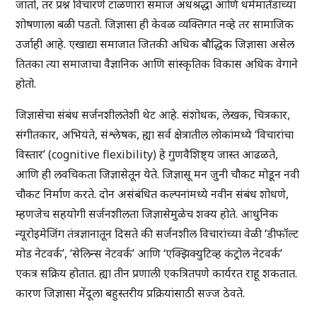
जातो, तर प्रश्न विचारणे टाळणारा समाज अंधश्रद्धा आणि धर्ममार्तंडाच्या
शोषणाला बळी पडतो. जिज्ञासा ही केवळ व्यक्तिगत नव्हे तर सामाजिक
उर्जाही आहे. एखाद्या समाजात जितकी अधिक बौद्धिक जिज्ञासा असेल
तितका त्या समाजाचा वैज्ञानिक आणि सांस्कृतिक विकास अधिक वेगाने
होतो.
जिज्ञासेचा संबंध सर्जनशीलतेशी थेट आहे. संशोधक, लेखक, चित्रकार,
संगीतकार, अभियंते, संश्लेषक, ह्या सर्व क्षेत्रातील लोकांमध्ये ‘विचारांचा
विस्तार’ (cognitive flexibility) हे गुणवैशिष्ट्य जास्त आढळते,
आणि ही लवचिकता जिज्ञासेतून येते. जिज्ञासू मन जुनी चौकट मोडून नवी
चौकट निर्माण करते. दोन असंबंधित कल्पनांमध्ये नवीन संबंध शोधणे,
म्हणजेच सहयोगी सर्जनशीलता जिज्ञासेमुळेच शक्य होते. आधुनिक
न्यूरोइमेजिंग तंत्रज्ञानातून दिसते की सर्जनशील विचारांच्या वेळी ‘डीफॉल्ट
मोड नेटवर्क’, ‘सेलिन्स नेटवर्क’ आणि ‘एक्झिक्युटिव्ह कंट्रोल नेटवर्क’
एकत्र सक्रिय होतात. ह्या तीन प्रणाली एकत्रितपणे कार्यरत राहू शकतात.
कारण जिज्ञासा मेंदूला बहुस्तरीय प्रक्रियांसाठी सज्ज ठेवते.