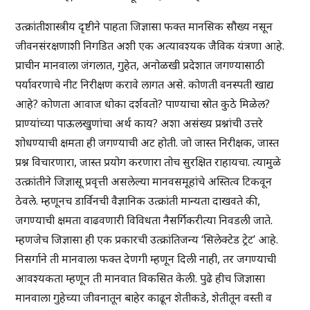
उत्क्रांतीशास्त्रीय दृष्टीने पाहता जिज्ञासा फक्त मानसिक सौख्य नसून
जीवनसंरक्षणाशी निगडित अशी एक अत्यावश्यक जैविक यंत्रणा आहे.
प्राचीन मानवाला जंगलात, गुहेत, अनोळखी प्रदेशात जगण्यासाठी
पर्यावरणाचे नीट निरीक्षण करावे लागत असे. कोणती वनस्पती खाद्य
आहे? कोणता आवाज धोका दर्शवतो? पाण्याचा स्रोत कुठे मिळेल?
प्राण्यांच्या पाऊलखुणांचा अर्थ काय? अशा असंख्य प्रश्नांची उत्तरे
शोधण्याची क्षमता ही जगण्याची अट होती. जो जास्त निरीक्षक, जास्त
प्रश्न विचारणारा, जास्त प्रयोग करणारा तोच सुरक्षित राहायचा. त्यामुळे
उत्क्रांतीने जिज्ञासू प्रवृत्ती असलेल्या मानवसमूहांचे अस्तित्व टिकवून
ठेवले. म्हणूनच डार्विनची वैज्ञानिक उत्क्रांती मान्यता दाखवते की,
जगण्याची क्षमता वाढवणारी विविधता नैसर्गिकरीत्या निवडली जाते.
म्हणजेच जिज्ञासा ही एक प्रकारची उत्क्रांतिजन्य ‘सिलेक्टेड ट्रेट’ आहे.
निसर्गाने ती मानवाला फक्त देणगी म्हणून दिली नाही, तर जगण्याची
आवश्यकता म्हणून ती मानवात विकसित केली. पुढे हीच जिज्ञासा
मानवाला गुहेच्या जीवनातून बाहेर काढून शेतीकडे, शेतीतून वस्ती व