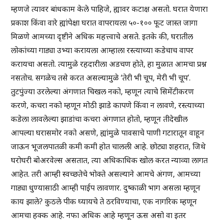
म्हणजे त्यावर बांधकाम केले पाहिजे, ह्यावर कटाक्ष असतो. घरात येणारा
प्रकाश किंवा वारे ह्यांपेक्षा घरात वापरायला ५०-१०० फूट जास्त जागा
मिळणे आमच्या दृष्टीने अधिक महत्त्वाचे असते. इतके की, घरातील
लोकांच्या गाड्या उभ्या करायला आम्हाला रस्त्याच्या कडेचाच वापर
करायचा असतो. त्यामुळे रहदारीला अडचण होते, हा मुळात आमचा प्रश्न
नसतोच. सगळेच तसे करत असल्यामुळे ‘तेरी भी चूप, मेरी भी चूप’.
तुटपुंज्या उरलेल्या अंगणात चिखल नको, म्हणून त्याचे सिमेंटीकरण
करणे, कचरा नको म्हणून मोठी झाडे कापणे किंवा न लावणे, रस्त्याच्या
कडेला लावलेल्या झाडांचा कचरा अंगणात होतो, म्हणून तीदेखील
आपल्या घरासमोर नको असणे, ह्यांमुळे पावसाचे पाणी गटारातून वाहून
जाऊन भूजलपातळी कमी कमी होत चालली आहे. छोट्या शहरात, जिथे
घरोघरी बोअरवेल्स असतात, त्या अधिकाधिक खोल करत न्याव्या लागत
आहेत. तरी आम्ही स्वच्छतेचे भोक्ते असल्याने आमचे अंगण, आमच्या
गाड्या धुण्यासाठी आम्ही पाईप लावणार. दुष्काळी भाग असला म्हणून
काय झाले? कुठले पीक घ्यायचे ते ठरविण्याचा, एक नागरिक म्हणून
आमचा हक्क आहे. नफा अधिक आहे म्हणून ऊस असो वा इतर