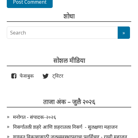
शोधा
सोशल मीडिया
फेसबुक
ट्विटर
ताजा अंक – जुलै २०२६
मनोगत - संपादक-२०२६
निसर्गातली शहरे आणि शहरातला निसर्ग - सुलक्षणा महाजन
शाश्वत विकासासाठी जलव्यवस्थापनाचा पुनर्विचार - रश्मी महाजन