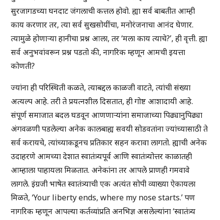
सुरजागडच्या घनदाट जंगलाची कत्तल होवो. ह्या सर्व बाबतीत आम्ही
काय करणार तर, त्या सर्व सुखसोयींचा, मनोरंजनाचा आनंद घेणार.
त्यामुळे होणाऱ्या हानीचा प्रश्न आला, तर ‘मला काय त्याचे?’, ही वृत्ती. ह्या
सर्व अनुभवांवरून प्रश्न पडतो की, नागरिक म्हणून आमची इयत्ता
कोणती?
ज्यांना ही परिस्थिती कळते, त्याबद्दल काळजी वाटते, त्यांची संख्या
अत्यल्प आहे. तरी ते प्रयत्नशील दिसतात, ही गोष्ट आशादायी आहे.
संपूर्ण समाजात बदल घडवून आणणाऱ्यांना समाजाच्या पिढ्यानुपिढ्या
अंगवळणी पडलेल्या अनेक कालबाह्य सवयी सोडवतांना ज्यांच्यासाठी ते
सर्व करायचे, त्यांच्याकडूनच प्रतिकार सहन करावा लागतो. ह्याची अनेक
उदाहरणे आमच्या देशात स्वातंत्र्यपूर्व आणि स्वातंत्र्योत्तर काळातही
आम्हाला पाहायला मिळतात. अनेकांना तर आपले प्राणही गमवावे
लागले. इंग्रजी भाषेत स्वातंत्र्याची एक अत्यंत सोपी व्याख्या ऐकायला
मिळते, ‘Your liberty ends, where my nose starts.’ पण
नागरिक म्हणून आपल्या कर्तव्यांप्रति अनभिज्ञ असलेल्यांना ‘स्वातंत्र्य