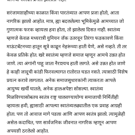
सरंजामशाहीच्या काळात किंवा पारतंत्र्यात आपण प्रजा होतो, आता
नागरिक झालो आहोत. मात्र, ह्या बदललेल्या भूमिकेमुळे आमच्यात जो
गुणात्मक फरक व्हायला हवा होता, तो झालेला दिसत नाही. स्वातंत्र्य
म्हणजे केवळ मध्यरात्री युनियन जॅक उतरवून तिरंगा फडकावणे किंवा
माऊंटबॅटनच्या हातून सूत्रे काढून नेहरूंच्या हाती येणे, असे नव्हते. ती तर
केवळ प्रतिके होत. खरे स्वातंत्र्य म्हणजे समाज म्हणून आमचे उन्नत होत
जाणे. त्या अंगांनी पाहू जाता नैराश्यच हाती लागते. असे उन्नत होत जाणे
हे काही जादूची कांडी फिरवल्यागत रातोरात घडत नसते. त्यासाठी विशेष
प्रयत्न करावे लागतात. अनेक समाजसुधारकांनी त्याकरता आपले
आयुष्य खर्ची घातले, अनेक हालअपेष्टा सोसल्या. स्वातंत्र्य
मिळविण्यासोबतच स्वतंत्र राष्ट्र चालवण्यायोग्य समाजाची निर्मितीही
व्हायला हवी, ह्यासाठी आपल्या स्वातंत्र्यलढ्यातील एक प्रवाह आग्रही
होता. पण तो आवाज मागे पडला आणि आपण स्वतंत्र झालो. त्यामुळेही
असेल कदाचित, पण सार्वजनिक जीवनात नागरिक म्हणून आपण
अपयशी ठरलेलो आहोत.