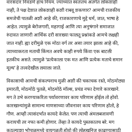
वारसदार निवडणे हाच नियम. ज्यांच्यात स्वतःतच अंतर्गत लोकशाही
नाही, ते पक्ष देशात लोकशाही कशी राबवू शकणार? आमची राजकीय
समजेची पातळी अशी आहे की, राजकारणाचे मुद्दे धर्म, जात, भाषा हे
आहेत. त्यामुळे बेरोजगारी, महागाई आणि त्या अनुषंगाने समाजात
रुंदावत जाणारी आर्थिक दरी सारख्या फालतू प्रश्नांकडे आमचे लक्षही
जात नाही. ह्या दरीमुळे एक मोठा वर्ग तर असा तयार झाला आहे की,
त्याच्याकरता मताची किंमत अवघे काही रुपये किंवा एक बाटली
इतकीच असते. त्यामुळे ‘प्रत्येकाला एक मत आणि प्रत्येक मताचे समान
मूल्य’ हे तत्त्वदेखील लयाला जाते.
विकासाची आमची संकल्पनाच मुळी अशी की चकाचक रस्ते, मोठमोठ्या
इमारती, मोठमोठे पुतळे, मोठमोठे मॉल्स, प्रचंड नफा देणारे कारखाने.
मग ते उभे करण्याकरिता पर्यावरणावर काय परिणाम होईल तो होवो.
कारखान्यांमुळे सामान्य माणसाच्या जीवनावर काय परिणाम होतो, हे
गौण. आम्ही त्यासंदर्भात कायदे केलेत. पण त्याची अंमलबजावणी
करायची तर नफा कमी होणार. तेंव्हा ते कायदे पुस्तकातच बरे. मग
कुठल्याशा भोपाळमध्ये वायुगळती होवो की लोहखनिज काढण्यासाठी