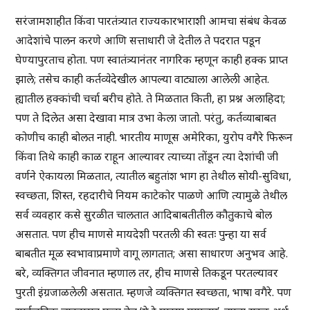
सरंजामशाहीत किंवा पारतंत्र्यात राज्यकारभाराशी आमचा संबंध केवळ
आदेशांचे पालन करणे आणि सत्ताधारी जे देतील ते पदरात पडून
घेण्यापुरताच होता. पण स्वातंत्र्यानंतर नागरिक म्हणून काही हक्क प्राप्त
झाले; तसेच काही कर्तव्येदेखील आपल्या वाट्याला आलेली आहेत.
ह्यातील हक्कांची चर्चा बरीच होते. ते मिळतात किती, हा प्रश्न अलाहिदा;
पण ते दिलेत असा देखावा मात्र उभा केला जातो. परंतु, कर्तव्याबाबत
कोणीच काही बोलत नाही. भारतीय माणूस अमेरिका, युरोप वगैरे फिरून
किंवा तिथे काही काळ राहून आल्यावर त्याच्या तोंडून त्या देशांची जी
वर्णने ऐकायला मिळतात, त्यातील बहुतांश भाग हा तेथील सोयी-सुविधा,
स्वच्छता, शिस्त, रहदारीचे नियम काटेकोर पाळणे आणि त्यामुळे तेथील
सर्व व्यवहार कसे सुरळीत चालतात आदिबाबतीतील कौतुकाचे बोल
असतात. पण हीच माणसे मायदेशी परतली की स्वतः पुन्हा या सर्व
बाबतीत मूळ स्वभावाप्रमाणे वागू लागतात; असा साधारण अनुभव आहे.
बरे, व्यक्तिगत जीवनात म्हणाल तर, हीच माणसे तिकडून परतल्यावर
पुरती इंग्रजाळलेली असतात. म्हणजे व्यक्तिगत स्वच्छता, भाषा वगैरे. पण