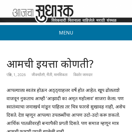
MENU
आमची इयत्ता कोणती?
एप्रिल, 1, 2026
जीवनशैली
,
नीती
,
मानसिकता
किशोर जामदार
आपल्याला स्वतंत्र होऊन अठ्ठ्याहत्तर वर्षे होत आहेत. खूप ढोलताशे
वाजवून नुकताच आम्ही ‘आझादी का अमृत महोत्सव’ साजरा केला. पण
स्वातंत्र्याचा जमाखर्च मांडून पाहिला तर चित्र फारसे सुखावह नाही, असेच
दिसते. देश म्हणून आपल्या उपलब्धींचा आपण उदो-उदो करू शकतो.
आर्थिक पातळीवरही बऱ्यापैकी प्रगती दिसते. पण समाज म्हणून मात्र
आमची फारशी प्रगती झालेली नाही.