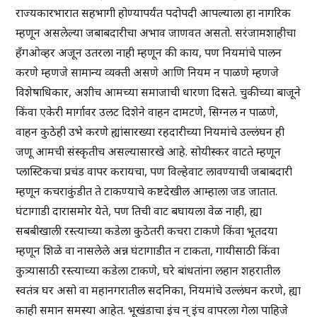
राज्यकारभारात सहभागी होण्यापर्यंत पदोपदी आपल्याला हा नागरिक
म्हणून असलेल्या जबाबदारीचा अभाव जाणवत असतो. सरंजामशाहीचा
हँगओव्हर अजून उतरला नाही म्हणून की काय, पण नियमांचे पालन
करणे म्हणजे सामान्य व्यक्ती असणे आणि नियम न पाळणे म्हणजे
विशेषाधिकार, अशीच आमच्या समाजाची धारणा दिसते. चुकीच्या बाजूने
किंवा एकेरी मार्गावर उलट दिशेने वाहन दामटणे, सिग्नल न पाळणे,
वाहन कुठेही उभे करणे ह्यांसारख्या रहदारीच्या नियमांचे उल्लंघन ही
जणू आमची संस्कृतीच असल्यासारखे आहे. सोयीस्कर वाटते म्हणून
प्लास्टिकचा प्रचंड वापर करायचा, पण विल्हेवाट लावण्याची जबाबदारी
म्हणून कचराकुंडीत ते टाकण्याचे कष्टदेखील आम्हाला जड जातात.
घंटागाडी दारासमोर येते, पण तिची वाट बघायला वेळ नाही, ह्या
सबबीखाली रस्त्याच्या कडेला कुठेतरी कचरा टाकणे किंवा भूतदया
म्हणून शिळे वा नासलेले अन्न घंटागाडीत न टाकता, गायीसाठी किंवा
कुत्र्यासाठी रस्त्याच्या कडेला टाकणे, घरे बांधतांना लहान शहरातील
स्वतंत्र घर असो वा महानगरातील सदनिका, नियमांचे उल्लंघन करणे, ह्या
काही समान समस्या आहेत. भूखंडाचा इंच न् इंच वापरला गेला पाहिजे