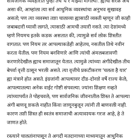
सार्वजनिक व्यवहारात पुन्हा तेच ‘ये रे माझ्या मागल्या’. ह्याचा सरळ अर्थ
असा की, आम्हांला त्या सर्व आधुनिक व्यवस्थांचा अनुभव सुखावह
असतो; पण त्या व्यवस्था तशा चालाव्या ह्यासाठी व्यक्ती म्हणून जी काही
जबाबदारी घ्यावी लागते, त्यासाठी आमची तयारी नसते. त्या देशांमध्ये
म्हणे नियमच इतके कडक असतात की, त्यामुळे सर्व लोक शिस्तीत
वागतात. पण नियम तर आपल्याकडेही आहेतच, नसतील तिथे नवीन
करता येतील. पण नियम बनविणारे आणि त्यांची अंमलबजावणी
करणारेदेखील ह्याच समाजातून येतात. त्यामुळे त्यांच्या अंगीदेखील तीच
बेपर्वा वृत्ती ठासून भरली असते. त्या वृत्तीचे प्रकटीकरण ‘चलता है यार’
ह्या मंत्राने होत असते. इंग्रजांनी आपल्यावर दीड-दोनशे वर्षे राज्य केले,
आपल्यातल्या अनेक वाईट गोष्टी संपवल्या. ज्यांना शिक्षण नव्हते
त्यांच्यापर्यंत ते पोहचवले, पण सार्वजनिक जीवनातील शिस्त ते आपल्या
अंगी बाणवू शकले नाहीत किंवा जाणूनबुजून त्यांनी ती बाणवली नाही.
कारण तशी शिस्त ही स्वतंत्र समाजाची अत्यावश्यक गरज आहे, हे ते
जाणत होते.
रस्त्याने चालतांनापासून ते अगदी मतदानाच्या माध्यमातून आधुनिक