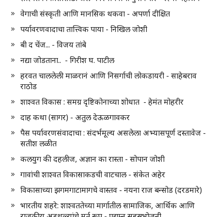
वेगाची संस्कृती आणि मानसिक थकवा - अपर्णा दीक्षित
पर्यावरणवादाचा तात्त्विक पाया - निखिल जोशी
बी द चेंज... - विजय तांबे
नद्या जोडताना.. - गिरीश घ. पाटील
हरवत चाललेली माळरानं आणि निसर्गाची लोकडायरी - साहेबराव
राठोड
शाश्वत विकास : समग्र दृष्टिकोनाच्या शोधात - हेमंत मोहरीर
दाह कथा (सागर) - अतुल देऊळगावकर
पैस पर्यावरणसंवादाचा : संदर्भमूल्य असलेला अभ्यासपूर्ण दस्तावेज -
सतीश लळीत
कलयुग की दहलीज, अज्ञान का रास्ता - सोपान जोशी
गावांची शाश्वत विकासाकडची वाटचाल - संकेत अहेर
विकासाच्या झगमगाटामागचे वास्तव - नयना राज बन्सोड (दरडमारे)
भारतीय शहरे: शाश्वततेच्या मार्गातील सामाजिक, आर्थिक आणि
राजकीय अडथळ्यांचे मूर्त रूप - प्रद्युम्न सहस्रभोजनी