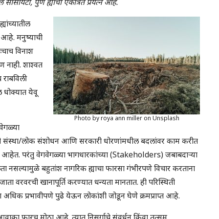
ायटी, पुणे ह्यांचा एकत्रित प्रयत्न आहे.
यांच्यातील
आहे. मनुष्याची
तःचाच विनाश
 नाही. शाश्वत
च राबविली
 धोक्यात येवू
Photo by roya ann miller on Unsplash
वेगळ्या
काही संस्था/लोक संशोधन आणि सरकारी धोरणांमधील बदलांवर काम करीत
आहेत. परंतु वेगवेगळ्या भागधारकांच्या (Stakeholders) जबाबदार्‍या
ता नसल्यामुळे बहुतांश नागरिक ह्याचा फारसा गंभीरपणे विचार करताना
जाता वरवरची खानापूर्ति करण्यात धन्यता मानतात. ही परिस्थिती
ा अधिक प्रभावीपणे पुढे येऊन लोकांशी जोडून घेणे क्रमप्राप्त आहे.
वाका फारच मोठा आहे. त्यात निसर्गाचे संवर्धन किंवा तत्सम