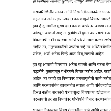
हा विशेषांक आजचा सुधारक, नागपूर आणि इकॉलॉजिकल सोस
सद्यःपरिस्थितीत मानव आणि निसर्गातील मानवेतर घटक ह्
सहजीवन अनेक ज्ञात-अज्ञात कारणांमुळे बिघडत चालले 
हाव हे ह्यामागील मुख्य ज्ञात कारण धरले तर आपण स्व
ओढवून आणतो आहोत, ह्याविषयी दुमत असण्याचे कारण
विकासाची नवीन व्याख्या आणि धोरणे तयार करून लगे
नाहीत तर, मनुष्यजातीची प्रगतीच नव्हे तर अस्तित्वदेखील
शकेल, अशी अनेक चिन्हे आता दिसू लागली आहेत.
ह्या बहुआयामी विषयावर अनेक व्यक्ती आणि संस्था वेग
पद्धतींने, मुळापासून गंभीरपणे विचार करीत आहेत. 
आहेत, तर काही ह्या विषयावर जनजागृतीची कामे करीत 
आणि परस्परसंबंध ह्याबाबतीत स्पष्टता आणि संवेदनशील
दिसत नाहीत. सरकारी यंत्रणासुद्धा विषयाच्या खोलात न 
बदलायची तर ह्या विषयांवर गांभीर्याने विचार करणार्‍यांन
शाश्वत विकासाचा विषय गुंतागुंतीचा आहे आणि त्याचा आ