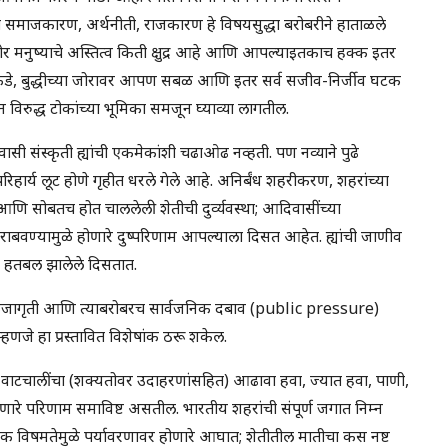
 समाजकारण, अर्थनीती, राजकारण हे विषयसुद्धा बरोबरीने हाताळले
 मनुष्याचे अस्तित्व किती क्षुद्र आहे आणि आपल्याइतकाच हक्क इतर
कडे, बुद्धीच्या जोरावर आपण सबळ आणि इतर सर्व सजीव-निर्जीव घटक
विरुद्ध टोकांच्या भूमिका समजून घ्याव्या लागतील.
ासी संस्कृती ह्यांची एकमेकांशी चढाओढ नव्हती. पण नव्याने पुढे
हार्य लूट होणे गृहीत धरले गेले आहे. अनिर्बंध शहरीकरण, शहरांच्या
 आणि सोबतच होत चाललेली शेतीची दुर्व्यवस्था; आदिवासींच्या
वण्यामुळे होणारे दुष्परिणाम आपल्याला दिसत आहेत. ह्यांची जाणीव
ोक हतबल झालेले दिसतात.
 लोकजागृती आणि त्याबरोबरच सार्वजनिक दबाव (public pressure)
हणजे हा प्रस्तावित विशेषांक ठरू शकेल.
वरणीय वाटचालींचा (शक्यतोवर उदाहरणांसहित) आढावा हवा, ज्यात हवा, पाणी,
होणारे परिणाम समाविष्ट असतील. भारतीय शहरांची संपूर्ण जगात निम्न
िक विषमतेमुळे पर्यावरणावर होणारे आघात; शेतीतील मातीचा कस नष्ट