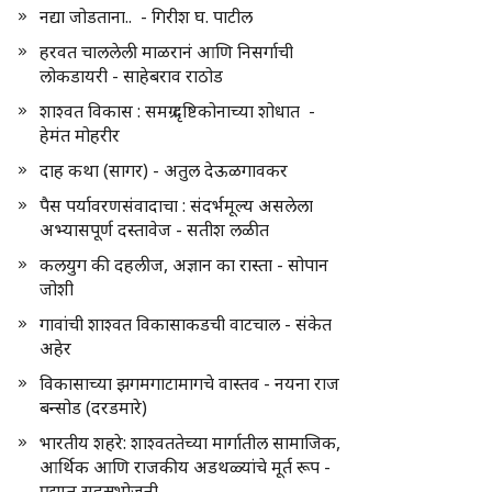
नद्या जोडताना.. - गिरीश घ. पाटील
हरवत चाललेली माळरानं आणि निसर्गाची
लोकडायरी - साहेबराव राठोड
शाश्वत विकास : समग्र दृष्टिकोनाच्या शोधात -
हेमंत मोहरीर
दाह कथा (सागर) - अतुल देऊळगावकर
पैस पर्यावरणसंवादाचा : संदर्भमूल्य असलेला
अभ्यासपूर्ण दस्तावेज - सतीश लळीत
कलयुग की दहलीज, अज्ञान का रास्ता - सोपान
जोशी
गावांची शाश्वत विकासाकडची वाटचाल - संकेत
अहेर
विकासाच्या झगमगाटामागचे वास्तव - नयना राज
बन्सोड (दरडमारे)
भारतीय शहरे: शाश्वततेच्या मार्गातील सामाजिक,
आर्थिक आणि राजकीय अडथळ्यांचे मूर्त रूप -
प्रद्युम्न सहस्रभोजनी