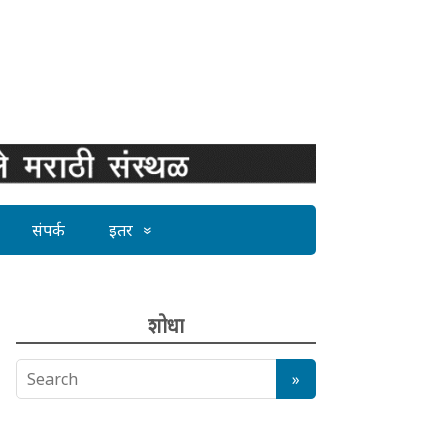
संपर्क
इतर
शोधा