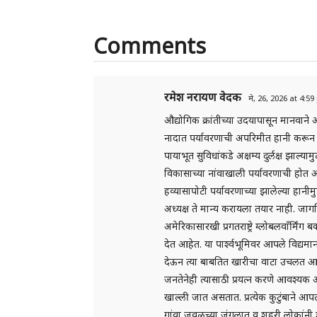
Comments
रमेश नरायण वेदक
मे, 26, 2026 at 4:5
औद्योगिक क्रांतीच्या उदयापासून मानवान
नादात पर्यावरणाची अपरिमीत हानी करून म
पायाभूत सुविधांकडे अक्षम्य दुर्लक्ष झाल्
विकासाच्या नांवाखाली पर्यावरणाची होत अ
हव्यासापोटी पर्यावरणाच्या झालेल्या हानी
अध्यक्ष ते मान्य करायला तयार नाही. 
अमेरिकासारखी प्रगतराष्ट्रे ग्लोबलवाँर्म
देत आहेत. या पार्श्वभूमिवर आपले विद्यमा
देऊन त्या बाबतित खारीचा वाटा उचलत आहे
जनतेनेही त्यासाठी प्रयत्न करणे आवश्यक 
खाल्ली जात असतात. प्रत्येक कुटुंबाने आ
गांवा जवळच्या जंगलात व शहरी लोकांनी श