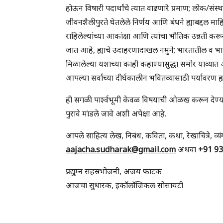
होऊन विषारी पदार्थांचे त्यात वाढणारे प्रमाण; लोक/संस
जीवनशैलीपुरते घेतलेले निर्णय आणि बंधने ह्याबद्दल माहित
राहिलेल्यांच्या आकांक्षा आणि त्यांचा भौतिक उन्नती करू
जात आहे, ह्याचे उदाहरणादाखल नमुने; भारतातील व भार
मिळालेल्या यशाच्या काही कहाण्यासुद्धा समोर याव्यात अश
आपल्या सर्वांच्या दीर्घकालीन भवितव्यासाठी पर्यावरण ह
ही सगळी पार्श्वभूमी केवळ विषयाची ओळख करून देण्यास
पुरावे मांडले जावे अशी अपेक्षा आहे.
आपले साहित्य लेख, निबंध, कविता, कथा, रेखाचित्रे, व्
aajacha.sudharak@gmail.com
अथवा
+91 9
प्रद्यु्म्न सहस्रभोजनी, अजय फाटक
आजचा सुधारक, इकॉलॉजिकल सोसायटी