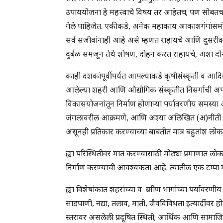
उपाययोजना हे महत्त्वाचे विषय तर आहेतच; पण सोबतच
गेले पाहिजेत. एकीकडे, अनेक महाकाय आकाशगंगांसमोर
सर्व सजीवांनाही आहे असे म्हणत राहायचे आणि दुसरी
दुर्बळ समजून तेथे शोषण, दोहन करत राहायचे, अशा दोन 
काही दशकांपूर्वीपर्यंत आपल्याकडे कृषीसंस्कृती व आदिव
आलेल्या शहरी आणि औद्योगिक संस्कृतीत निसर्गाची अपरि
विकासयोजनांतून निर्माण होणार्‍या पर्यावरणीय समस्या
जंगलावरील आक्रमणे, आणि अश्या अलिखित (अ)नीती राब
असूनही प्रतिकार करण्याच्या बाबतीत मात्र बहुतांश ल
ह्या परिस्थितीवर मात करण्यासाठी मोठ्या प्रमाणात
निर्माण करण्याची आवश्यकता आहे. त्यातील एक टप्पा म्
ह्या विशेषांकात शहरांच्या व ग्रामीण भागांच्या पर्या
सांडपाणी, नद्या, तलाव, माती, जैवविविधता इत्यादींवर 
स्तरावर असलेली प्रदूषित स्थिती; आर्थिक आणि सामाज