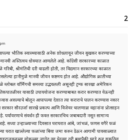
2
9 pm
े आपल्या भौतिक स्वास्थ्यासाठी अनेक शोधलावून जीवन सुखकर करण्याच्या
ानवी अस्तित्वच धोक्यात आणलेले आहे. काँग्रेसी सरकारच्या काळात
यामुळे गरिबी, श्रीमंतिची दरी वाढली होती, तर विद्यमान सरकारच्या काळात
सलेल्या हानीमुळे मानवी जीवन कष्ठमय होत आहे. औद्योगिक क्रातीच्या
मुळे ग्लोबल वाँर्मिंगची समस्या उद्भवलली असूनही ट्रम्फ सारखा अमेरिकन
जागतिकपातळीवर यासाठी उपाययोजना करण्याबाबत करार करण्यात येऊनही
िंग बकवास असल्याचे बोलून आपापल्या देशात त्या कराराचे पालन करण्यास नकार
न सरकार सौरउर्जा सारखे प्रकल्प आणि विजेवर चालणाय्रा वहानांना प्रोत्साहन
. पर्यावरणाचे संवर्धन ही फक्त सरकारचिच जबाबदारी नसून सामान्य
आहे. सध्या उन्हाळ्याच्या दिवसात घराघरात आंबे, जांभळं, फणस वगैरे फळं
पल्या घरात खाल्लेल्या फळांच्या बिया जमा करुन ठेऊन आगामी पावसाळ्यात
हराजवळच्या मोकळ्या जागेत त्या पेरल्या तरी बय्रापैकी झाडे रुजू शकतिल.