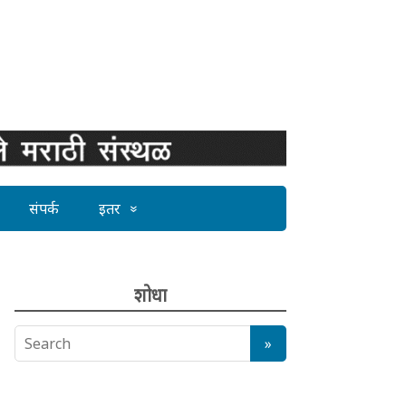
संपर्क
इतर
शोधा