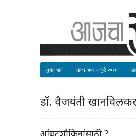
मुख्य पान
ताजा अंक – जुलै २०२६
संग्र
डॉ. वैजयंती खानविलकर
आंबटशौकिनांसाठी ?