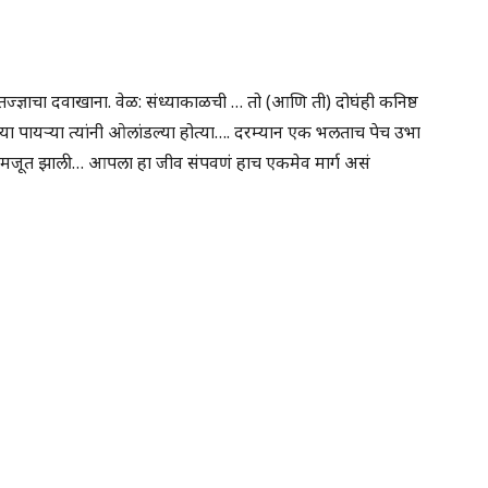
गतज्ज्ञाचा दवाखाना. वेळ: संध्याकाळची … तो (आणि ती) दोघंही कनिष्ठ
 पायऱ्या त्यांनी ओलांडल्या होत्या…. दरम्यान एक भलताच पेच उभा
समजूत झाली… आपला हा जीव संपवणं हाच एकमेव मार्ग असं