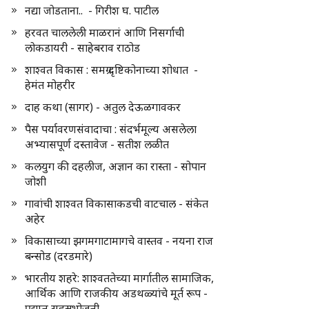
नद्या जोडताना.. - गिरीश घ. पाटील
हरवत चाललेली माळरानं आणि निसर्गाची
लोकडायरी - साहेबराव राठोड
शाश्वत विकास : समग्र दृष्टिकोनाच्या शोधात -
हेमंत मोहरीर
दाह कथा (सागर) - अतुल देऊळगावकर
पैस पर्यावरणसंवादाचा : संदर्भमूल्य असलेला
अभ्यासपूर्ण दस्तावेज - सतीश लळीत
कलयुग की दहलीज, अज्ञान का रास्ता - सोपान
जोशी
गावांची शाश्वत विकासाकडची वाटचाल - संकेत
अहेर
विकासाच्या झगमगाटामागचे वास्तव - नयना राज
बन्सोड (दरडमारे)
भारतीय शहरे: शाश्वततेच्या मार्गातील सामाजिक,
आर्थिक आणि राजकीय अडथळ्यांचे मूर्त रूप -
प्रद्युम्न सहस्रभोजनी