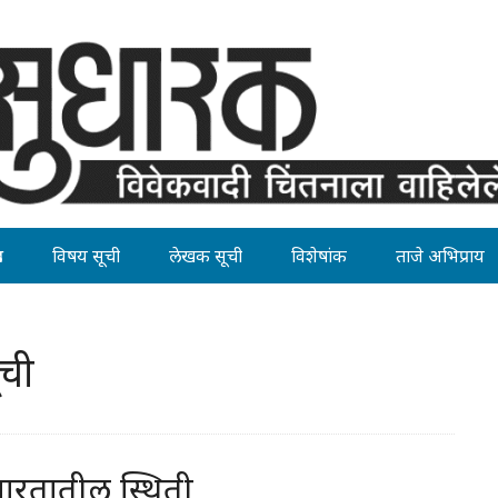
ह
विषय सूची
लेखक सूची
विशेषांक
ताजे अभिप्राय
ूची
भारतातील स्थिती