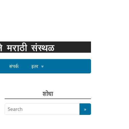
संपर्क
इतर
शोधा