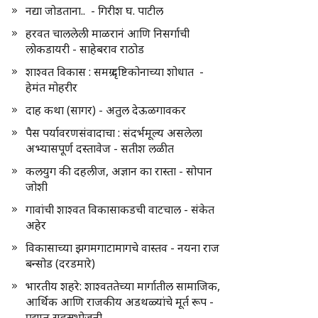
नद्या जोडताना.. - गिरीश घ. पाटील
हरवत चाललेली माळरानं आणि निसर्गाची
लोकडायरी - साहेबराव राठोड
शाश्वत विकास : समग्र दृष्टिकोनाच्या शोधात -
हेमंत मोहरीर
दाह कथा (सागर) - अतुल देऊळगावकर
पैस पर्यावरणसंवादाचा : संदर्भमूल्य असलेला
अभ्यासपूर्ण दस्तावेज - सतीश लळीत
कलयुग की दहलीज, अज्ञान का रास्ता - सोपान
जोशी
गावांची शाश्वत विकासाकडची वाटचाल - संकेत
अहेर
विकासाच्या झगमगाटामागचे वास्तव - नयना राज
बन्सोड (दरडमारे)
भारतीय शहरे: शाश्वततेच्या मार्गातील सामाजिक,
आर्थिक आणि राजकीय अडथळ्यांचे मूर्त रूप -
प्रद्युम्न सहस्रभोजनी