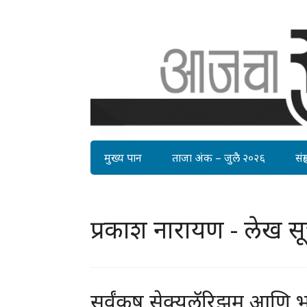
मुख्य पान
ताजा अंक – जुलै २०२६
संग्र
प्रकाश नारायण - लेख स
सर्वंकष सेक्युलॅरिझम आणि 