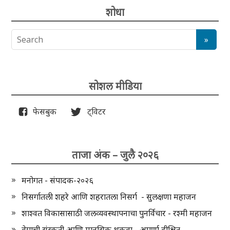
शोधा
सोशल मीडिया
फेसबुक
ट्विटर
ताजा अंक – जुलै २०२६
मनोगत - संपादक-२०२६
निसर्गातली शहरे आणि शहरातला निसर्ग - सुलक्षणा महाजन
शाश्वत विकासासाठी जलव्यवस्थापनाचा पुनर्विचार - रश्मी महाजन
वेगाची संस्कृती आणि मानसिक थकवा - अपर्णा दीक्षित