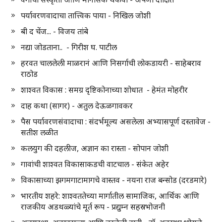
पर्यावरणवादाचा तात्त्विक पाया - निखिल जोशी
बी द चेंज... - विजय तांबे
नद्या जोडताना.. - गिरीश घ. पाटील
हरवत चाललेली माळरानं आणि निसर्गाची लोकडायरी - साहेबराव
राठोड
शाश्वत विकास : समग्र दृष्टिकोनाच्या शोधात - हेमंत मोहरीर
दाह कथा (सागर) - अतुल देऊळगावकर
पैस पर्यावरणसंवादाचा : संदर्भमूल्य असलेला अभ्यासपूर्ण दस्तावेज -
सतीश लळीत
कलयुग की दहलीज, अज्ञान का रास्ता - सोपान जोशी
गावांची शाश्वत विकासाकडची वाटचाल - संकेत अहेर
विकासाच्या झगमगाटामागचे वास्तव - नयना राज बन्सोड (दरडमारे)
भारतीय शहरे: शाश्वततेच्या मार्गातील सामाजिक, आर्थिक आणि
राजकीय अडथळ्यांचे मूर्त रूप - प्रद्युम्न सहस्रभोजनी