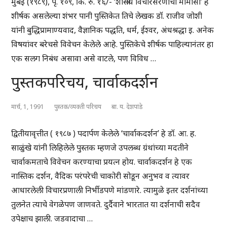
मुंबई (१९८९), पृ. १०९, किं. रु. १६/- ‘शास्त्रीय विचारसरणीची मीमांसा’ हे
शीर्षक असलेल्या शंभर पानी पुस्तिकेत तिचे लेखक डॉ. राजीव जोशी
यांनी बुद्धिप्रामाण्यवाद, वैज्ञानिक पद्धति, धर्म, ईश्वर, अंधश्रद्धा इ. अनेक
विषयांवर बरेचसे विवेचन केलेले आहे. पुस्तिकेचे शीर्षक पाहिल्यानंतर हा
एक सलग निबंध असावा असे वाटले, पण विविध …
पुस्तकपरिचय, चार्वाकदर्शन
मार्च, 1, 1991
पुस्तक/व्यक्ती परिचय
बा. य. देशपांडे
द्वितीयावृत्तीत ( १९८७ ) पदार्पण केलेले ‘चार्वाकदर्शन’ हे डॉ. आ. ह.
साळुंखे यांनी लिहिलेले पुस्तक म्हणजे उपलब्ध ग्रंथांच्या मदतीने
चार्वाकमताचे विवेचन करण्याचा प्रयत्न होय. चार्वाकदर्शन हे एक
नास्तिक दर्शन, वैदिक परंपरेची चाकोरी सोडून अनुभव व त्यावर
आधारलेली विचारप्रणाली निर्भीडपणे मांडणारे. त्यामुळे इतर दर्शनांच्या
तुलनेत त्याचे वेगळेपण जाणवते. दुर्दैवाने भारतात या दर्शनाची सदैव
उपेक्षाच झाली. जडवादाचा …