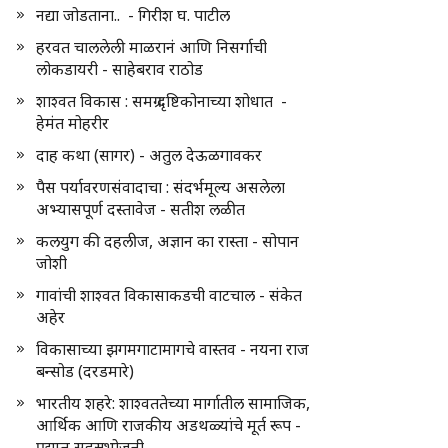
नद्या जोडताना.. - गिरीश घ. पाटील
हरवत चाललेली माळरानं आणि निसर्गाची
लोकडायरी - साहेबराव राठोड
शाश्वत विकास : समग्र दृष्टिकोनाच्या शोधात -
हेमंत मोहरीर
दाह कथा (सागर) - अतुल देऊळगावकर
पैस पर्यावरणसंवादाचा : संदर्भमूल्य असलेला
अभ्यासपूर्ण दस्तावेज - सतीश लळीत
कलयुग की दहलीज, अज्ञान का रास्ता - सोपान
जोशी
गावांची शाश्वत विकासाकडची वाटचाल - संकेत
अहेर
विकासाच्या झगमगाटामागचे वास्तव - नयना राज
बन्सोड (दरडमारे)
भारतीय शहरे: शाश्वततेच्या मार्गातील सामाजिक,
आर्थिक आणि राजकीय अडथळ्यांचे मूर्त रूप -
प्रद्युम्न सहस्रभोजनी