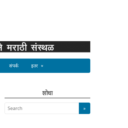
संपर्क
इतर
शोधा