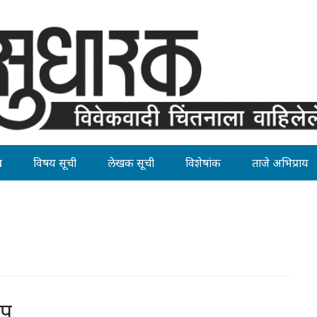
ह
विषय सूची
लेखक सूची
विशेषांक
ताजे अभिप्राय
ेप