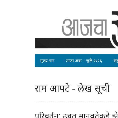
मुख्य पान
ताजा अंक – जुलै २०२६
संग्र
राम आपटे - लेख सूची
परिवर्तन: उन्नत मानवतेकडे झ