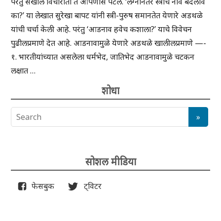
परंतु सखोल विचारांती ते आपणास पटेल. ‘लग्नानंतर स्त्रीचे नाव बदलावे
का?’ या लेखात सुरेखा बापट यांनी स्त्री-पुरुष समानतेत येणारे अडथळे
यांची चर्चा केली आहे. परंतु ‘आडनाव हवेच कशाला?’ याचे विवेचन
पुढीलप्रमाणे देत आहे. आडनावामुळे येणारे अडथळे खालीलप्रमाणे —-
१. भारतीयांच्यात असलेला धर्मभेद, जातिभेद आडनावामुळे चटकन
लक्षात …
शोधा
सोशल मीडिया
फेसबुक
ट्विटर