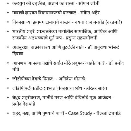
कलयुग की दहलीज, अज्ञान का रास्ता - सोपान जोशी
गावांची शाश्वत विकासाकडची वाटचाल - संकेत अहेर
विकासाच्या झगमगाटामागचे वास्तव - नयना राज बन्सोड (दरडमारे)
भारतीय शहरे: शाश्वततेच्या मार्गातील सामाजिक, आर्थिक आणि
राजकीय अडथळ्यांचे मूर्त रूप - प्रद्युम्न सहस्रभोजनी
अन्नसुरक्षा, अन्नस्वराज्य आणि तुटलेली नाती - डॉ. अनुराधा भोसले
दिवाण
आपणच आपल्या नद्यांचे सर्वात मोठे प्रदूषक आहोत का? - डॉ. प्रमोद
मोघे
जीडीपीच्या देवाचे पितळ! - अनिकेत मोताळे
जीडीपीपलीकडील शाश्वत विकासाचा शोध - हरिहर सारंग
बेधुंद शहरीकरण, मातीचे मरण आणि वंचितांचे मूक आक्रंदन -
प्रमोद देशपांडे
शहरे, नद्या, आणि पुण्याचे पाणी - Case Study - शैलजा देशपांडे