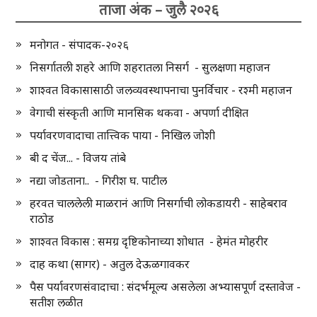
ताजा अंक – जुलै २०२६
मनोगत - संपादक-२०२६
निसर्गातली शहरे आणि शहरातला निसर्ग - सुलक्षणा महाजन
शाश्वत विकासासाठी जलव्यवस्थापनाचा पुनर्विचार - रश्मी महाजन
वेगाची संस्कृती आणि मानसिक थकवा - अपर्णा दीक्षित
पर्यावरणवादाचा तात्त्विक पाया - निखिल जोशी
बी द चेंज... - विजय तांबे
नद्या जोडताना.. - गिरीश घ. पाटील
हरवत चाललेली माळरानं आणि निसर्गाची लोकडायरी - साहेबराव
राठोड
शाश्वत विकास : समग्र दृष्टिकोनाच्या शोधात - हेमंत मोहरीर
दाह कथा (सागर) - अतुल देऊळगावकर
पैस पर्यावरणसंवादाचा : संदर्भमूल्य असलेला अभ्यासपूर्ण दस्तावेज -
सतीश लळीत