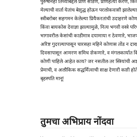
पुरुषानेही तिच्याबद्दल प्राण सोडणे, प्राणहत्या करणे, क
मेल्याची वार्ता येतांच बेशुद्ध होऊन परलोकवासी झालेल
स्त्रीबरोबर सहगमन केलेल्या प्रियैकरतांची उदाहरणे को
किंवा बायकोस देवाज्ञा झाल्यामुळे, नित्य भगवी वस्त्रे पर
भागावरील केसांची काडीमात्र दयामाया न ठेवणारे, भाजण
अरिष्ट गुदरल्यापासून चारसहा महिने कोणास तोंड न दा
दिवसापासून आमरण समिध शेकणारे, व मंगलकार्यात किंवा
कोणी पाहिले आहेत काय? जर नसतील तर स्त्रियांची अशा त
प्रेमाची, व अलौकिक सद्धर्मित्वाची साक्ष देणारी कशी ह
बृहस्पति मानू!
तुमचा अभिप्राय नोंदवा