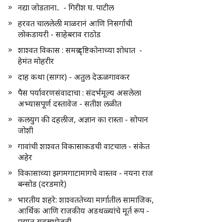
नद्या जोडताना.. - गिरीश घ. पाटील
हरवत चाललेली माळरानं आणि निसर्गाची
लोकडायरी - साहेबराव राठोड
शाश्वत विकास : समग्र दृष्टिकोनाच्या शोधात -
हेमंत मोहरीर
दाह कथा (सागर) - अतुल देऊळगावकर
पैस पर्यावरणसंवादाचा : संदर्भमूल्य असलेला
अभ्यासपूर्ण दस्तावेज - सतीश लळीत
कलयुग की दहलीज, अज्ञान का रास्ता - सोपान
जोशी
गावांची शाश्वत विकासाकडची वाटचाल - संकेत
अहेर
विकासाच्या झगमगाटामागचे वास्तव - नयना राज
बन्सोड (दरडमारे)
भारतीय शहरे: शाश्वततेच्या मार्गातील सामाजिक,
आर्थिक आणि राजकीय अडथळ्यांचे मूर्त रूप -
प्रद्युम्न सहस्रभोजनी