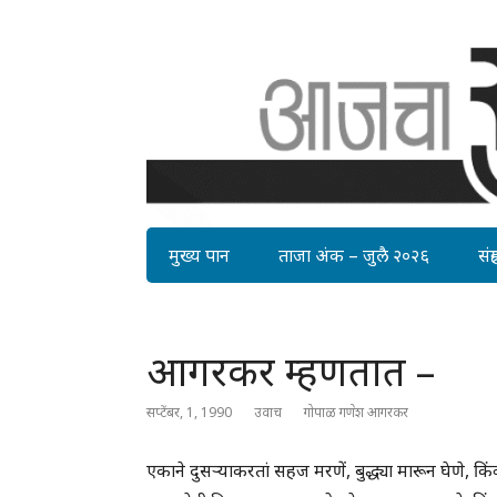
मुख्य पान
ताजा अंक – जुलै २०२६
संग्र
आगरकर म्हणतात –
सप्टेंबर, 1, 1990
उवाच
गोपाळ गणेश आगरकर
एकाने दुसर्‍याकरतां सहज मरणें, बुद्ध्या मारून घेणे, किंवा