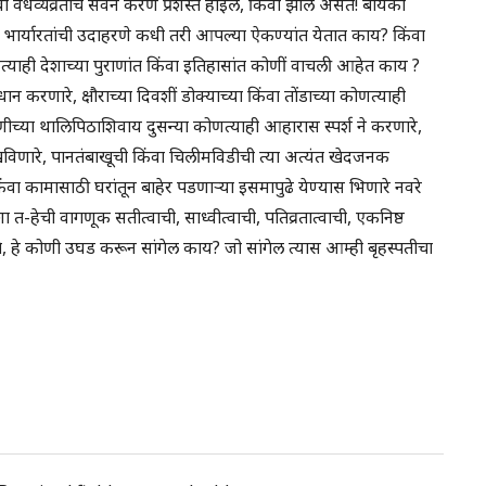
िंवा वैधव्यव्रताचे सेवन करणे प्रशस्त होईल, किंवा झाले असते! बायको
्या भार्यारतांची उदाहरणे कधी तरी आपल्या ऐकण्यांत येतात काय? किंवा
णत्याही देशाच्या पुराणांत किंवा इतिहासांत कोणीं वाचली आहेत काय ?
िधान करणारे, क्षौराच्या दिवशीं डोक्याच्या किंवा तोंडाच्या कोणत्याही
ीच्या थालिपिठाशिवाय दुसन्या कोणत्याही आहारास स्पर्श ने करणारे,
खविणारे, पानतंबाखूची किंवा चिलीमविडीची त्या अत्यंत खेदजनक
 कामासाठी घरांतून बाहेर पडणार्‍या इसमापुढे येण्यास भिणारे नवरे
-हेची वागणूक सतीत्वाची, साध्वीत्वाची, पतिव्रतात्वाची, एकनिष्ठ
ोते, हे कोणी उघड करून सांगेल काय? जो सांगेल त्यास आम्ही बृहस्पतीचा