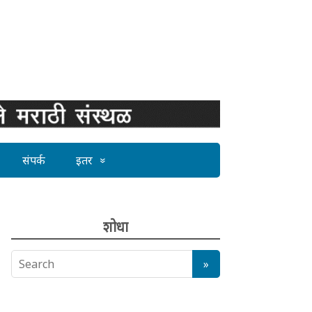
संपर्क
इतर
शोधा