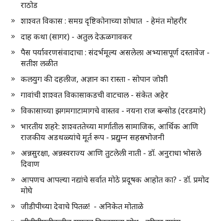
राठोड
शाश्वत विकास : समग्र दृष्टिकोनाच्या शोधात - हेमंत मोहरीर
दाह कथा (सागर) - अतुल देऊळगावकर
पैस पर्यावरणसंवादाचा : संदर्भमूल्य असलेला अभ्यासपूर्ण दस्तावेज -
सतीश लळीत
कलयुग की दहलीज, अज्ञान का रास्ता - सोपान जोशी
गावांची शाश्वत विकासाकडची वाटचाल - संकेत अहेर
विकासाच्या झगमगाटामागचे वास्तव - नयना राज बन्सोड (दरडमारे)
भारतीय शहरे: शाश्वततेच्या मार्गातील सामाजिक, आर्थिक आणि
राजकीय अडथळ्यांचे मूर्त रूप - प्रद्युम्न सहस्रभोजनी
अन्नसुरक्षा, अन्नस्वराज्य आणि तुटलेली नाती - डॉ. अनुराधा भोसले
दिवाण
आपणच आपल्या नद्यांचे सर्वात मोठे प्रदूषक आहोत का? - डॉ. प्रमोद
मोघे
जीडीपीच्या देवाचे पितळ! - अनिकेत मोताळे