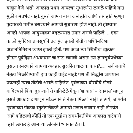
घालून देणे असो. आम्हांस प्रथम आपल्या सुधारणेस लागले पाहिजे यात
मुळीच मतभेद नाही. नुसते आमच बाबा असे होते आणि तसे होते म्हणून
फुशारकी मारीत बसण्याने आमची सुधारणा होणे नाही. ती होण्यास
आम्ही आपला आयुष्यक्रम बदलण्यास तयार असले पाहिजे….. एका
काळी पूर्वदिशा ज्ञानसूर्याने तज:पुंज झाली होती व पश्चिमदिशा
अज्ञानतिमिरान व्याप्त झाली होती. पण आज त्या स्थितीचा व्युत्क्रम
होऊन पूर्वदिशा अंधकारान चा राऊ लागली असता त्या ज्ञानसूर्यप्रभेच्या
नुसत्या स्मरणाने आमचा व्यवहार सुरळीत चालावा कसा?…… सर्व जगाचे
नेतृत्व मिळविण्याची हाव काही वाईट नाही; पण ती सिद्धीस जाण्यास
प्रयत्नही त्याच तोडीचे असले पाहिजेत. पूर्वजांच्या थोरवीचे गोडवे
गायिल्याने किंवा दुसर्‍याने ते गायिलेले ऐकून ‘शाबास’ – ‘शाबास’ म्हणून
नुसते आकाश दणाणून सोडल्याने ते नेतृत्व मिळणे नाही. तात्पर्य, जोपर्यंत
पूर्वजांच्या पोकळ स्तुतीपलीकडे आमची मजल जाणार नाही तोपर्यंत
‘सांगे वडिलांची कीर्ति तो एक मूर्ख या समर्थोक्तीचेच आम्हांस वाटेकरी
व्हावे लागेल हे आमच्या लोकांनी ध्यानात ठेवावे.