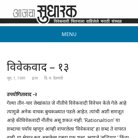
MENU
विवेकवाद – १३
जून, 1, 1991
इतर
दि. य. देशपांडे
उपयोगितावाद -२
गेल्या तीन-चार लेखांकांत जे नीतीचे विवेकवादी विवेचन केले गेले आहे
त्यामुळे अनेक वाचक बुचकळ्यात पडले आहेत. त्यांची अशी समजूत
आहे की विवेकवादी नीतीच असू शकत नाही. ‘Rationaltion’ या
शब्दाचा पर्याय म्हणून आम्ही वापरलेला ‘विवेकवाद’ हा शब्द ते वापरत
नाही. या क्षेत्रात रूढ असलेला दुसरा एक शब्द, म्हणजे ‘बुद्धिवाद ‘ किंवा