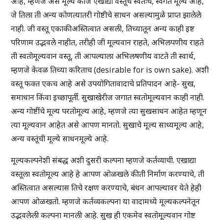
आहे, म्हणजे असे मूल्य की जे एखाद्या वस्तूचे स्वतःचे, स्वगत मूल्य आहे,
जे तिला ती अन्य कोणत्यातरी गोष्टीचे साधन असल्यामुळे प्राप्त झालेले
नाही. जी वस्तू एकाकी अस्तित्वात असली, तिच्यातून अन्य काही इष्ट
परिणाम उद्भवले नाहीत, तरीही जी मूल्यवान राहते, अभिलपणीय राहते
ती स्वतोमूल्यवान वस्तू, ती आपल्याला अभिलषणीय वाटते ती स्वार्थ,
म्हणजे केवळ तिच्या करिताच (desirable for is own sake). अशी
वस्तू फक्त एकच आहे असे उपयोगितावादाचे प्रतिपादन आहे- सुख,
समाधान किंवा इच्छापूर्ती. सुखाखेरीज जगात स्वतोमूल्यवान काही नाही.
अन्य गोष्टींचे मूल्य परतोमूल्य आहे, म्हणजे त्या सुखसाधन आहेत म्हणून
त्या मूल्यवान आहेत असे आपण मानतो. सुखाचे मूल्य साध्यमूल्य आहे,
अन्य वस्तूंची मूल्ये साधनमूल्ये आहे.
मूल्यकल्पनेशी संबद्ध अशी दुसरी कल्पना म्हणजे कर्तव्याची. एखाद्या
वस्तूला स्वतोमूल्य आहे हे आपण ओळखले की ती निर्माण करण्याचे, ती
अस्तित्वात असल्यास तिचे रक्षण करण्याचे, बंधन आपल्यावर येते हेही
आपण ओळखतो. म्हणजे कर्तव्यकल्पना या वादामध्ये मूल्यकल्पनेतून
उद्भवलेली कल्पना मानली आहे. सुख ही एकमेव स्वतोमूल्यवान गोष्ट