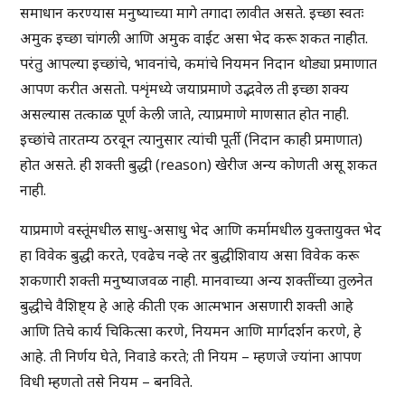
समाधान करण्यास मनुष्याच्या मागे तगादा लावीत असते. इच्छा स्वतः
अमुक इच्छा चांगली आणि अमुक वाईट असा भेद करू शकत नाहीत.
परंतु आपल्या इच्छांचे, भावनांचे, कमांचे नियमन निदान थोड्या प्रमाणात
आपण करीत असतो. पशृंमध्ये जयाप्रमाणे उद्भवेल ती इच्छा शक्य
असल्यास तत्काळ पूर्ण केली जाते, त्याप्रमाणे माणसात होत नाही.
इच्छांचे तारतम्य ठरवून त्यानुसार त्यांची पूर्ती (निदान काही प्रमाणात)
होत असते. ही शक्ती बुद्धी (reason) खेरीज अन्य कोणती असू शकत
नाही.
याप्रमाणे वस्तूंमधील साधु-असाधु भेद आणि कर्मामधील युक्तायुक्त भेद
हा विवेक बुद्धी करते, एवढेच नव्हे तर बुद्धीशिवाय असा विवेक करू
शकणारी शक्ती मनुष्याजवळ नाही. मानवाच्या अन्य शक्तींच्या तुलनेत
बुद्धीचे वैशिष्ट्य हे आहे की ती एक आत्मभान असणारी शक्ती आहे
आणि तिचे कार्य चिकित्सा करणे, नियमन आणि मार्गदर्शन करणे, हे
आहे. ती निर्णय घेते, निवाडे करते; ती नियम – म्हणजे ज्यांना आपण
विधी म्हणतो तसे नियम – बनविते.