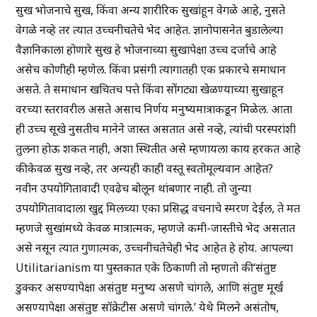
सुख भोजनाचे सुख, किंवा अन्य शारीरिक सुखांहून वेगळे आहे, नुसते
वेगळे नव्हे तर त्यात उच्चनीचतेचे भेद आहेत. ज्ञानोपासनेत बुडालेल्या
वैज्ञानिकाला होणारे सुख हे भोजनाच्या सुखापेक्षा उच्च दर्जाचे आहे
असेच कोणीही म्हणेल. किंवा प्रसंगी त्यागातही एक प्रकारचे समाधान
असते. ते समाधान खचितच पत्ते किंवा सोंगट्या खेळण्याच्या सुखाहून
वरच्या स्तरावरील असते असाच निर्णय मनुष्यमात्राकडून मिळेल. आता
ही उच्च सूखे नुसतीच मानेने जास्त असतात असे नव्हे, त्यांची परस्परांशी
तुलना होऊ शकत नाही, अशा स्थितीत असे म्हणायला काय हरकत आहे
की केवळ सुख नव्हे, तर अन्यही काही वस्तू स्वतोमूल्यवान आहेत?
नवीन उपयोगितावादी एवढेच बोलून थांबणार नाही. तो जुन्या
उपयोगितावादाला खुद्द मिलच्या एका प्रसिद्ध वचनाचे स्मरण देईल, ते मत
म्हणजे सुखांमध्ये केवळ मात्रात्मक, म्हणजे कमी-जास्तीचे भेद असतात
असे नसून त्यात गुणात्मक, उच्चनीचतेचेही भेद आहेत हे होय. आपल्या
Utilitarianism या पुस्तकात एके ठिकाणी तो म्हणतो की ‘संतुष्ट
डुक्कर असण्यापेक्षा असंतुष्ट मनुष्य असणे चांगले, आणि संतुष्ट मूर्ख
असण्यापेक्षा असंतुष्ट सॉक्रेटीस असणे चांगले.’ येथे मिलने असंतोष,