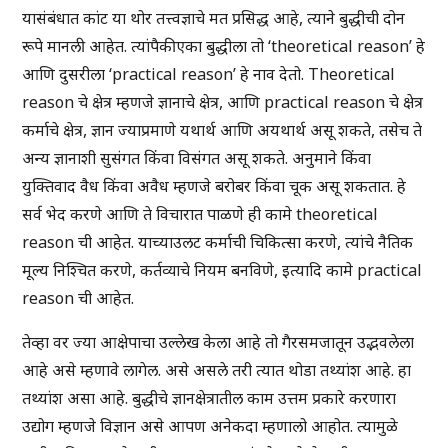
यासंबंधात कांट या थोर तत्त्वज्ञाचे मत प्रसिद्ध आहे, त्याने बुद्धीची दोन
रूपे मानली आहेत. त्यांपैकी एका बुद्धीला तो ‘theoretical reason’ हे
आणि दुसरीला ‘practical reason’ हे नाव देतो. Theoretical
reason चे क्षेत्र म्हणजे ज्ञानाचे क्षेत्र, आणि practical reason चे क्षेत्र
कर्माचे क्षेत्र, ज्ञान ज्याप्रमाणे यथार्थ आणि अयथार्थ असू शकते, तसेच ते
अन्य ज्ञानाशी सुसंगत किंवा विसंगत असू शकते. अनुमाने किंवा
युक्तिवाद वैध किंवा अवैध म्हणजे बरोबर किंवा चूक असू शकतात. हे
सर्व भेद करणे आणि ते विचारात पाळणे ही कामे theoretical
reason ची आहेत. याच्याउलट कर्माची चिकित्सा करणे, त्यांचे नैतिक
मूल्य निश्चित करणे, कर्तव्याचे नियम बनविणे, इत्यादि कामे practical
reason ची आहेत.
तेव्हा वर ज्या आक्षेपाचा उल्लेख केला आहे तो गैरसमजातून उद्भवलेला
आहे असे म्हणावे लागेल. असे असले तरी त्यात थोडा तथ्यांश आहे. हा
तथ्यांश असा आहे. बुद्धीचे ज्ञानक्षेत्रातील काम उत्तम प्रकारे करणारा
उद्योग म्हणजे विज्ञान असे आपण अनेकदा म्हणालो आहोत. त्यामुळे