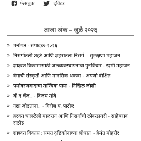
फेसबुक
ट्विटर
ताजा अंक – जुलै २०२६
मनोगत - संपादक-२०२६
निसर्गातली शहरे आणि शहरातला निसर्ग - सुलक्षणा महाजन
शाश्वत विकासासाठी जलव्यवस्थापनाचा पुनर्विचार - रश्मी महाजन
वेगाची संस्कृती आणि मानसिक थकवा - अपर्णा दीक्षित
पर्यावरणवादाचा तात्त्विक पाया - निखिल जोशी
बी द चेंज... - विजय तांबे
नद्या जोडताना.. - गिरीश घ. पाटील
हरवत चाललेली माळरानं आणि निसर्गाची लोकडायरी - साहेबराव
राठोड
शाश्वत विकास : समग्र दृष्टिकोनाच्या शोधात - हेमंत मोहरीर