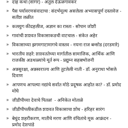
दाह कथा (सागर) - अतुल देऊळगावकर
पैस पर्यावरणसंवादाचा : संदर्भमूल्य असलेला अभ्यासपूर्ण दस्तावेज -
सतीश लळीत
कलयुग की दहलीज, अज्ञान का रास्ता - सोपान जोशी
गावांची शाश्वत विकासाकडची वाटचाल - संकेत अहेर
विकासाच्या झगमगाटामागचे वास्तव - नयना राज बन्सोड (दरडमारे)
भारतीय शहरे: शाश्वततेच्या मार्गातील सामाजिक, आर्थिक आणि
राजकीय अडथळ्यांचे मूर्त रूप - प्रद्युम्न सहस्रभोजनी
अन्नसुरक्षा, अन्नस्वराज्य आणि तुटलेली नाती - डॉ. अनुराधा भोसले
दिवाण
आपणच आपल्या नद्यांचे सर्वात मोठे प्रदूषक आहोत का? - डॉ. प्रमोद
मोघे
जीडीपीच्या देवाचे पितळ! - अनिकेत मोताळे
जीडीपीपलीकडील शाश्वत विकासाचा शोध - हरिहर सारंग
बेधुंद शहरीकरण, मातीचे मरण आणि वंचितांचे मूक आक्रंदन -
प्रमोद देशपांडे