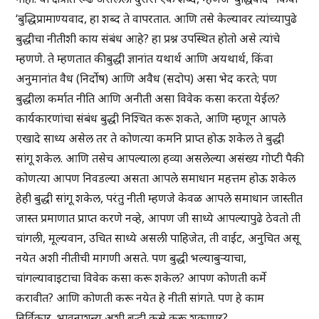
‘बुद्धिप्रामाण्यवाद, हा शब्द ते वापरतात. आणि तसे केल्यावर त्यांच्यापुढे
बुद्धीचा नीतीशी काय संबंध आहे? हा प्रश्न उपस्थित होतो असे त्यांचे
म्हणणे. ते म्हणतात की बुद्धी ज्ञानांत यथार्थ आणि अयथार्थ, किंवा
अनुमानांत वैध (निर्दोष) आणि अवैध (सदोप) असा भेद करते; पण
बुद्धीला कर्मात नीति आणि अनीती असा विवेक कसा करता येईल?
कार्यकारणांचा संबंध बुद्धी निश्चित करू शकते, आणि म्हणून आपले
एखादे साध्य असेल तर ते कोणत्या कमनि प्राप्त होऊ शकेल ते बुद्धी
सांगू शकेल. आणि तसेच आपल्याला हव्या असलेल्या असंख्य गोप्टी पैकी
कोणत्या आपण निवडल्या असता आपले समाधान महत्तम होऊ शकेल
हेही बुद्धी सांगू शकेल, परंतु नीती म्हणजे केवळ आपले समाधान जास्तीत
जास्त प्रमाणात प्राप्त करणे नव्हे, आपण जी साध्ये आपल्यापुढे ठेवतो ती
चांगली, मूल्यवान, उचित साध्ये असली पाहिजेत, ती वाईट, अनुचित असू
नयेत अशी नीतीची मागणी असते. पण बुद्धी भल्याबुऱ्याचा,
चांगल्यावाइटाचा विवेक कसा करू शकेल? आपण कोणती कर्मे
करावीत? आणि कोणती करू नयेत हे नीती सांगते. पण हे काम
निर्विकार, भावनाशून्य अशी बुद्धी कसे करू शकणार?