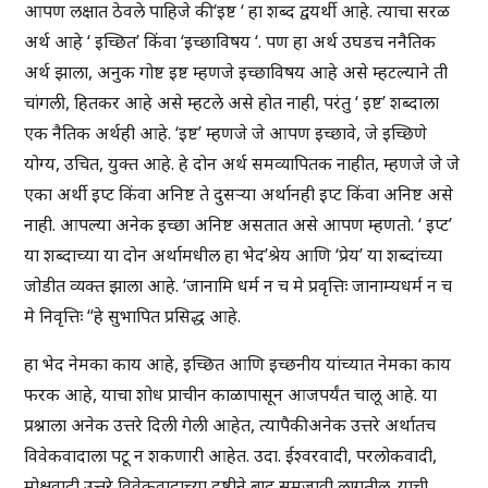
आपण लक्षात ठेवले पाहिजे की ‘इष्ट ‘ हा शब्द द्वयर्थी आहे. त्याचा सरळ
अर्थ आहे ‘ इच्छित’ किंवा ‘इच्छाविषय ‘. पण हा अर्थ उघडच ननैतिक
अर्थ झाला, अनुक गोष्ट इष्ट म्हणजे इच्छाविषय आहे असे म्हटल्याने ती
चांगली, हितकर आहे असे म्हटले असे होत नाही, परंतु ‘ इष्ट’ शब्दाला
एक नैतिक अर्थही आहे. ‘इष्ट’ म्हणजे जे आपण इच्छावे, जे इच्छिणे
योग्य, उचित, युक्त आहे. हे दोन अर्थ समव्यापितक नाहीत, म्हणजे जे जे
एका अर्थी इप्ट किंवा अनिष्ट ते दुसऱ्या अर्थानही इप्ट किंवा अनिष्ट असे
नाही. आपल्या अनेक इच्छा अनिष्ट असतात असे आपण म्हणतो. ‘ इप्ट’
या शब्दाच्या या दोन अर्थामधील हा भेद’श्रेय आणि ‘प्रेय’ या शब्दांच्या
जोडीत व्यक्त झाला आहे. ‘जानामि धर्म न च मे प्रवृत्तिः जानाम्यधर्म न च
मे निवृत्तिः “हे सुभापित प्रसिद्ध आहे.
हा भेद नेमका काय आहे, इच्छित आणि इच्छनीय यांच्यात नेमका काय
फरक आहे, याचा शोध प्राचीन काळापासून आजपर्यंत चालू आहे. या
प्रश्नाला अनेक उत्तरे दिली गेली आहेत, त्यापैकी अनेक उत्तरे अर्थातच
विवेकवादाला पटू न शकणारी आहेत. उदा. ईश्वरवादी, परलोकवादी,
मोक्षवादी उत्तरे विवेकवादाच्या दृष्टीने बाद समजावी लागतील. याची