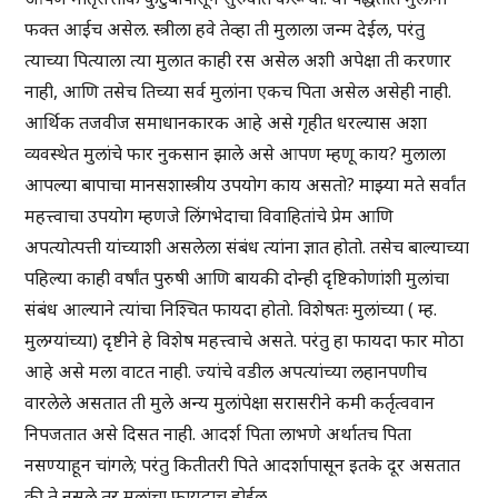
फक्त आईच असेल. स्त्रीला हवे तेव्हा ती मुलाला जन्म देईल, परंतु
त्याच्या पित्याला त्या मुलात काही रस असेल अशी अपेक्षा ती करणार
नाही, आणि तसेच तिच्या सर्व मुलांना एकच पिता असेल असेही नाही.
आर्थिक तजवीज समाधानकारक आहे असे गृहीत धरल्यास अशा
व्यवस्थेत मुलांचे फार नुकसान झाले असे आपण म्हणू काय? मुलाला
आपल्या बापाचा मानसशास्त्रीय उपयोग काय असतो? माझ्या मते सर्वांत
महत्त्वाचा उपयोग म्हणजे लिंगभेदाचा विवाहितांचे प्रेम आणि
अपत्योत्पत्ती यांच्याशी असलेला संबंध त्यांना ज्ञात होतो. तसेच बाल्याच्या
पहिल्या काही वर्षांत पुरुषी आणि बायकी दोन्ही दृष्टिकोणांशी मुलांचा
संबंध आल्याने त्यांचा निश्चित फायदा होतो. विशेषतः मुलांच्या ( म्ह.
मुलग्यांच्या) दृष्टीने हे विशेष महत्त्वाचे असते. परंतु हा फायदा फार मोठा
आहे असे मला वाटत नाही. ज्यांचे वडील अपत्यांच्या लहानपणीच
वारलेले असतात ती मुले अन्य मुलांपेक्षा सरासरीने कमी कर्तृत्ववान
निपजतात असे दिसत नाही. आदर्श पिता लाभणे अर्थातच पिता
नसण्याहून चांगले; परंतु कितीतरी पिते आदर्शापासून इतके दूर असतात
की ते नसले तर मुलांचा फायदाच होईल.