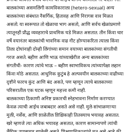
बालकांच्या असमलिंगी कामविकाराला (hetero-sexual) अन्य
बालकांच्या संबंधात नैसर्गिक, हितावह आणि निरागस वाव मिळत
असतो. या स्वरूपात तो खेळाचा भाग असतो, आणि सर्वच खेळांप्रमाणे
त्यातूनही प्रौद्ध व्यवहाराचे प्राथमिक घडे मिळत असतात. तीन किंवा चार
वर्षे वयानंतर बालकांची भावनिक वाढ नीट होण्याकरिता त्याला किंवा
तिला दोघांनाही दोन्ही लिंगांच्या समान वयाच्या बालकांच्या संगतीची
गरज असते. बहीण आणि भाऊ यांच्याखेरीज अन्य बालकांच्या
संगतीची- कारण त्यांचे भाऊ – बहीण स्वाभाविकच त्यांच्यापेक्षा लहान
किंवा मोठे असतात. आधुनिक कुटुंब हे अल्पवयीन बालकाच्या वाढीच्या
दृष्टीने फारच कुंद आणि बंद असते, पण म्हणून त्याचे बालकाच्या
परिसरातील एक घटक म्हणून महत्त्व कमी नाही.
बालकाच्या ठिकाणी अनिष्ट प्रकारची स्नेहभावना निर्माण करण्यात
केवळ त्याची आईच जबाबदार असते असे नाही. मुले सांभाळणाऱ्या
मुली, नर्सेस, आणि शाळेतील शिक्षिकाही तितक्याच भयावह असतात.
खरे म्हणजे त्या अधिक भयावह असतात, कारण सामान्यपणे त्यांची
लैंगिक उपासमार झालेली असते. शिक्षणाधिकाऱ्यांचे मत असे आहे की