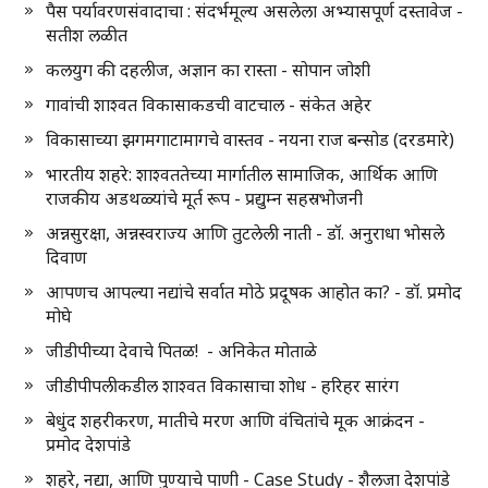
पैस पर्यावरणसंवादाचा : संदर्भमूल्य असलेला अभ्यासपूर्ण दस्तावेज -
सतीश लळीत
कलयुग की दहलीज, अज्ञान का रास्ता - सोपान जोशी
गावांची शाश्वत विकासाकडची वाटचाल - संकेत अहेर
विकासाच्या झगमगाटामागचे वास्तव - नयना राज बन्सोड (दरडमारे)
भारतीय शहरे: शाश्वततेच्या मार्गातील सामाजिक, आर्थिक आणि
राजकीय अडथळ्यांचे मूर्त रूप - प्रद्युम्न सहस्रभोजनी
अन्नसुरक्षा, अन्नस्वराज्य आणि तुटलेली नाती - डॉ. अनुराधा भोसले
दिवाण
आपणच आपल्या नद्यांचे सर्वात मोठे प्रदूषक आहोत का? - डॉ. प्रमोद
मोघे
जीडीपीच्या देवाचे पितळ! - अनिकेत मोताळे
जीडीपीपलीकडील शाश्वत विकासाचा शोध - हरिहर सारंग
बेधुंद शहरीकरण, मातीचे मरण आणि वंचितांचे मूक आक्रंदन -
प्रमोद देशपांडे
शहरे, नद्या, आणि पुण्याचे पाणी - Case Study - शैलजा देशपांडे