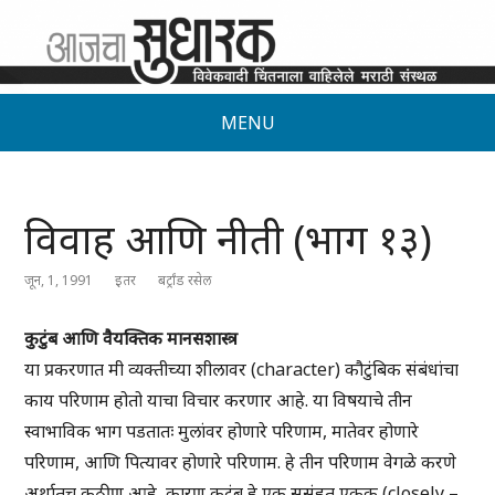
MENU
विवाह आणि नीती (भाग १३)
जून, 1, 1991
इतर
बर्ट्रांड रसेल
कुटुंब आणि वैयक्तिक मानसशास्त्र
या प्रकरणात मी व्यक्तीच्या शीलावर (character) कौटुंबिक संबंधांचा
काय परिणाम होतो याचा विचार करणार आहे. या विषयाचे तीन
स्वाभाविक भाग पडतातः मुलांवर होणारे परिणाम, मातेवर होणारे
परिणाम, आणि पित्यावर होणारे परिणाम. हे तीन परिणाम वेगळे करणे
अर्थातच कठीण आहे, कारण कुटुंब हे एक सुसंहत एकक (closely –