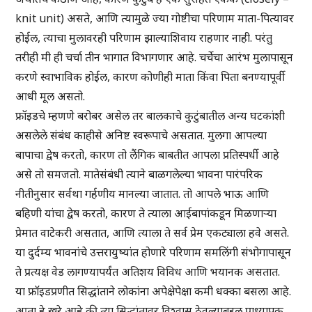
knit unit) असते, आणि त्यामुळे ज्या गोष्टीचा परिणाम माता-पित्यावर
होईल, त्याचा मुलावरही परिणाम झाल्याशिवाय राहणार नाही. परंतु
तरीही मी ही चर्चा तीन भागात विभागणार आहे. चर्चेचा आरंभ मुलापासून
करणे स्वाभाविक होईल, कारण कोणीही माता किंवा पिता बनण्यापूर्वी
आधी मूल असतो.
फ्रॉइडचे म्हणणे बरोबर असेल तर बालकाचे कुटुंबातील अन्य घटकांशी
असलेले संबंध काहीसे अनिष्ट स्वरूपाचे असतात. मुलगा आपल्या
बापाचा द्वेष करतो, कारण तो लैंगिक बाबतीत आपला प्रतिस्पर्धी आहे
असे तो समजतो. मातेसंबंधी त्याने बाळगलेल्या भावना पारंपरिक
नीतीनुसार सर्वथा गर्हणीय मानल्या जातात. तो आपले भाऊ आणि
बहिणी यांचा द्वेष करतो, कारण ते त्याला आईबापांकडून मिळणाऱ्या
प्रेमात वाटेकरी असतात, आणि त्याला ते सर्व प्रेम एकट्याला हवे असते.
या दुर्दम्य भावनांचे उत्तरायुष्यांत होणारे परिणाम समलिंगी संभोगापासून
ते प्रत्यक्ष वेड लागण्यापर्यंत अतिशय विविध आणि भयानक असतात.
या फ्रॉइडप्रणीत सिद्धांताने लोकांना अपेक्षेपेक्षा कमी धक्का बसला आहे.
आता हे खरे आहे की त्या सिद्धांतावर विश्वास ठेवल्याबद्दल प्राध्यापक