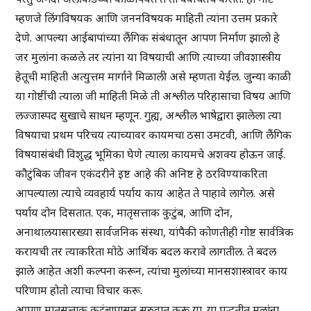
म्हणजे लिंगविषयक आणि जननविषयक माहिती त्यांना उत्तम प्रकारे
देणे. आपल्या आईबापांच्या लैंगिक संबंधातून आपण निर्माण झालो हे
जर मुलांना कळले तर त्यांना या विषयाची आणि त्याच्या जीवशास्त्रीय
हेतूची माहिती अत्युत्तम मार्गाने मिळाली असे म्हणता येईल. जुन्या काळी
या गोष्टींची त्याला जी माहिती मिळे ती अश्लील परिहासाचा विषय आणि
लज्जास्पद सुखाचे साधन म्हणून. गुह्य, अश्लील भाषेद्वारा झालेला त्या
विषयाचा प्रथम परिचय त्याच्यावर कायमचा ठसा उमटवी, आणि लैंगिक
विषयासंबंधी विशुद्ध भूमिका घेणे त्याला कायमचे अशक्य होऊन जाई.
कौटुंबिक जीवन एकंदरीने इष्ट आहे की अनिष्ट हे ठरविण्याकरिता
आपल्याला त्याचे व्यवहार्य पर्याय काय आहेत ते पाहावे लागेल. असे
पर्याय दोन दिसतात. एक, मातृसत्ताक कुटुंब, आणि दोन,
अनाथालयासारख्या सार्वजनिक संस्था, यांपैकी कोणतीही गोष्ट सार्वत्रिक
करायची तर त्याकरिता मोठे आर्थिक बदल करावे लागतील. ते बदल
झाले आहेत अशी कल्पना करून, त्यांचा मुलांच्या मानसशास्त्रावर काय
परिणाम होतो त्याचा विचार करू.
आपण मातृसत्ताक कुटुंबापासून सुरुवात करू या. या पद्धतीत मुलांना