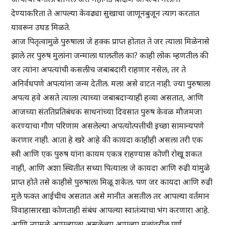
देण्याकरिता ते आपल्या केवढ्या सुखाचा जाणूनबुजून त्याग करतात
यावरून उघड मिळते.
आज पितृत्वामुळे पुरुषाला जे हक्क प्राप्त होतात ते जर त्याला मिळेनासे
झाले तर पुरुष मुलांना जन्माला घालतील का? काही लोक म्हणतील की
जर त्यांना अपत्यांची कसलीच जबाबदारी राहणार नसेल, तर ते
अनिर्वधपणे अपत्यांना जन्म देतील. मला असे वाटत नाही. ज्या पुरुषाला
अपत्य हवे असते त्याला त्याच्या जबाबदाऱ्याही हव्या असतात, आणि
आजच्या संततिप्रतिबंधक साधनांच्या दिवसात पुरुष केवळ मौजमजा
करण्याचा गौण परिणाम असलेल्या अपत्योत्पत्तीची इच्छा सामान्यपणे
करणार नाही. आता हे खरे आहे की कायदा काहीही असला तरी एक
स्त्री आणि एक पुरुष यांना कायम एकत्र राहण्यास कोणी रोखू शकत
नाही, आणि अशा स्थितीत सध्या पित्याला जे कायदा आणि रुढी यांमुळे
प्राप्त होते तसे काहीसे पुरुषाला मिळू शकेल. पण जर कायदा आणि रुढी
मुले फक्त आईचीच असतात असे मानीत असतील तर आपल्या वर्तमान
विवाहासारखा कोणताही संबंध आपल्या स्वातंत्र्याचा भंग करणारा आहे.
आणि त्यामळे आपल्याला असलेल्या आपल्या मुलांवरील पूर्ण