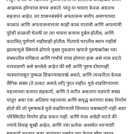
आक्रमक होण्याचा संभव असतो. परंतु या भावना केवळ अंशतःच
सहजात आहेत. जर शासनसंस्थेने अपत्यजन्म समीप असण्याच्या
काळात आणि अपत्यजन्मानंतर काही काळ मातांची आणि अपत्यांची
पुरेशी काळजी घेतली तर त्या भावना बऱ्याच दुर्बल होतील, आणि
कदाचित् पूर्णपणे नाहीशाही होतील. पित्याचे घरातील स्थान नाहीसे
झाल्यामुळे स्त्रियांचे होणारे मुख्य नुकसान म्हणजे पुरुषांबरोबर च्या
संबंधातील घनिष्ठता आणि गांभीर्य यांचा होणारा हास असे मला वाटते.
मानवप्राणी असे बनलेले आहेत की स्त्री आणि पुरुष दोघांनाही
परस्परांपासून पुष्कळ शिकण्यासारखे असते, आणि त्याकरिता केवळ
लैंगिक संबंध (ते उत्कट असले तरी) पुरत नाहीत. मुले वाढविण्याच्या
महत्त्वाच्या कामात सहकार्य, आणि ते करीत असताना घडणारे सख्य
यांतून असा एक अतिशय महत्त्वाचा आणि समृद्ध करणारा संबंध निर्माण
होतो की जो पुरुषाकडे मुले वाढविण्याची जिच्यात जबाबदारी नाही अशा
परिस्थितीत निर्माण होऊ शकत नाही. आणि मला असेही वाटते की
ज्यांचे विवाह सुखी आहेत, आणि ज्या प्रत्येक अवस्थेत नवऱ्याशी
सहकार्य करतात अशा आयांच्या तुलनेत ज्या केवळ स्त्रैण जगात