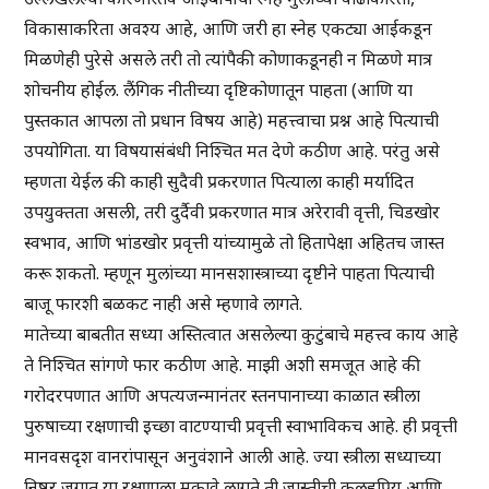
विकासाकरिता अवश्य आहे, आणि जरी हा स्नेह एकट्या आईकडून
मिळणेही पुरेसे असले तरी तो त्यांपैकी कोणाकडूनही न मिळणे मात्र
शोचनीय होईल. लैंगिक नीतीच्या दृष्टिकोणातून पाहता (आणि या
पुस्तकात आपला तो प्रधान विषय आहे) महत्त्वाचा प्रश्न आहे पित्याची
उपयोगिता. या विषयासंबंधी निश्चित मत देणे कठीण आहे. परंतु असे
म्हणता येईल की काही सुदैवी प्रकरणात पित्याला काही मर्यादित
उपयुक्तता असली, तरी दुर्दैवी प्रकरणात मात्र अरेरावी वृत्ती, चिडखोर
स्वभाव, आणि भांडखोर प्रवृत्ती यांच्यामुळे तो हितापेक्षा अहितच जास्त
करू शकतो. म्हणून मुलांच्या मानसशास्त्राच्या दृष्टीने पाहता पित्याची
बाजू फारशी बळकट नाही असे म्हणावे लागते.
मातेच्या बाबतीत सध्या अस्तित्वात असलेल्या कुटुंबाचे महत्त्व काय आहे
ते निश्चित सांगणे फार कठीण आहे. माझी अशी समजूत आहे की
गरोदरपणात आणि अपत्यजन्मानंतर स्तनपानाच्या काळात स्त्रीला
पुरुषाच्या रक्षणाची इच्छा वाटण्याची प्रवृत्ती स्वाभाविकच आहे. ही प्रवृत्ती
मानवसदृश वानरांपासून अनुवंशाने आली आहे. ज्या स्त्रीला सध्याच्या
निष्ठुर जगात या रक्षणाला मुकावे लागते ती जास्तीची कलहप्रिय आणि