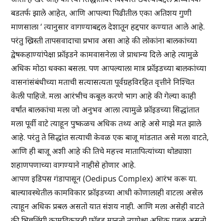
बडतर्फ झाले आहेत, आणि आपल्या पिढीतील एका अतिशय गुणी
माणसाला ‘ त्यानुसार वागण्याबद्दल देशातून हद्दपार कण्यात आले आहे.
परंतु ख्रिस्ती तापसवादाचा प्रभाव असा आहे की लोकांना बालकांच्या
द्वेषकहाण्यांपेक्षा फ्रॉइडने कामवासनेला जे प्राधान्य दिले आहे त्यामुळे
अधिक मोठा धक्का बसला. पण आपल्याला मात्र फ्रॉइडच्या बालकांच्या
वासनांसंबंधीच्या मताची सत्यासत्यता पूर्वग्रहविरहित वृत्तीने निश्चित
केली पाहिजे. मला आरंभीच कबूल करणे भाग आहे की गेल्या काही
वर्षांत बालकांचा मला जो अनुभव आला त्यामुळे फ्रॉइडच्या सिद्धांतात
मला पूर्वी वाटे त्याहून पुष्कळच अधिक तथ्य आहे असे माझे मत झाले
आहे. परंतु ते सिद्धांत सत्याची केवळ एक बाजू मांडतात असे मला वाटते,
आणि ही बाजू अशी आहे की तिचे महत्त्व मातापित्यांच्या थोड्याशा
शहाणपणाच्या वागण्याने नाहीसे होणार आहे.
आपण इडिपस गंडापासून (Oedipus Complex) आरंभ करू या.
बाल्यावस्थेतील कामविकार फ्रॉइडच्या आधी कोणालाही वाटला असेल
त्याहून अधिक प्रबल असतो यात संशय नाही. आणि मला असेही वाटते
की भिन्नलिंगी कामविकारही फ्रॉइड मानतो त्यापेक्षा अधिक प्रबल असतो.