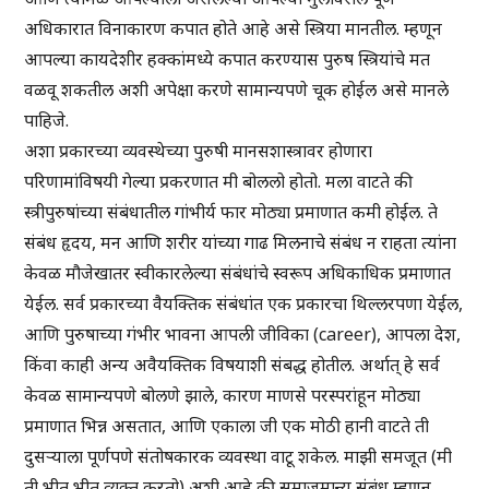
अधिकारात विनाकारण कपात होते आहे असे स्त्रिया मानतील. म्हणून
आपल्या कायदेशीर हक्कांमध्ये कपात करण्यास पुरुष स्त्रियांचे मत
वळवू शकतील अशी अपेक्षा करणे सामान्यपणे चूक होईल असे मानले
पाहिजे.
अशा प्रकारच्या व्यवस्थेच्या पुरुषी मानसशास्त्रावर होणारा
परिणामांविषयी गेल्या प्रकरणात मी बोललो होतो. मला वाटते की
स्त्रीपुरुषांच्या संबंधातील गांभीर्य फार मोठ्या प्रमाणात कमी होईल. ते
संबंध हृदय, मन आणि शरीर यांच्या गाढ मिलनाचे संबंध न राहता त्यांना
केवळ मौजेखातर स्वीकारलेल्या संबंधांचे स्वरूप अधिकाधिक प्रमाणात
येईल. सर्व प्रकारच्या वैयक्तिक संबंधांत एक प्रकारचा थिल्लरपणा येईल,
आणि पुरुषाच्या गंभीर भावना आपली जीविका (career), आपला देश,
किंवा काही अन्य अवैयक्तिक विषयाशी संबद्ध होतील. अर्थात् हे सर्व
केवळ सामान्यपणे बोलणे झाले, कारण माणसे परस्परांहून मोठ्या
प्रमाणात भिन्न असतात, आणि एकाला जी एक मोठी हानी वाटते ती
दुसऱ्याला पूर्णपणे संतोषकारक व्यवस्था वाटू शकेल. माझी समजूत (मी
ती भीत भीत व्यक्त करतो) अशी आहे की समाजमान्य संबंध म्हणून