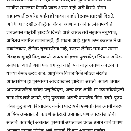
नागरित समाजात तितकी प्रबल असत नाही असे दिसते. रोमन
साम्राज्यातील वरिष्ठ वर्गात ही भावना नाहीशी झाल्यासारखी दिसते,
आणि आजदेखील बौद्धिक जीवन जगणाऱ्या अनेक लोकांमध्ये ती
जवळपास नाहीशी झालेली दिसते. असे असले तरी बहुतेक मनुष्यात,
अतिशय नागरित समाजातही, ही भावना आहे. पुरुष लग्न करतात ते या
भावनेखातर, लैंगिक सुखाकरिता नव्हे, कारण लैंगिक समाधान त्यांना
विवाहावाचूनही मिळू शकते. अपत्यांची इच्छा पुरुषांपेक्षा स्त्रियांत अधिक
प्रमाणात असते अशी एक समजूत आहे, पण माझे स्वतःचे अवलोकन
याच्या नेमके उलट आहे. आधुनिक विवाहांपैकी मोठ्या संख्येत
अपत्यसंभव हा पुरुषांच्या आग्रहाखातर झालेला असतो. अपत्य जगात
आणण्याकरिता स्त्रीला प्रसूतिवेदना, अन्य कष्ट आणि संभाव्य सौंदर्यहानी
यांना तोंड द्यावे लागते, परंतु पुरुषाला असली कसलीच चिंता नसते. पुरुष
जेव्हा कुटुंबाच्या विस्तारावर मर्यादा घालायची म्हणतो तेव्हा त्याची कारणे
आर्षिक असतात. ही कारणे स्त्रीलाही असतात, पण त्याखेरीज तिची
स्वतःची कारणेही असतात. पुरुषांची अपत्येच्छा प्रबळ असते याचे प्रमाण
आपल्या वर्गाला शोभेल असे महागडे शिक्षण आपल्या मलांना