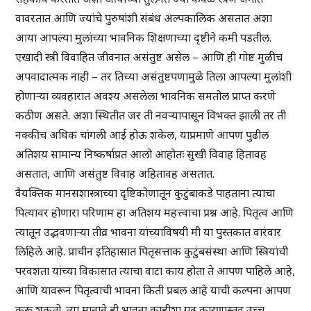
वावरतात आणि ज्यांचे पुरुषांशी संबंध अल्पकालिक असतात अशा
आया आपल्या मुलांच्या भावनिक शिक्षणाच्या दृष्टीने कमी पडतील.
एखादी स्त्री विवाहित जीवनात असंतुष्ट असेल – आणि ही गोष्ट मुळीच
अपवादात्मक नाही – तर तिच्या असंतुष्टपणामुळे तिला आपल्या मुलांशी
होणाऱ्या व्यवहारात अवश्य असलेला भावनिक समतोल प्राप्त करणे
कठीण असते. अशा स्थितीत जर ती नवऱ्यापासून विभक्त झाली तर ती
नक्कीच अधिक चांगली आई होऊ शकेल, याप्रमाणे आपण पुढील
अतिशय सामान्य निष्कर्षाप्रत आलो आहोतः सुखी विवाह हितावह
असतात, आणि असंतुष्ट विवाह अहितावह असतात.
वैयक्तिक मानसशास्त्राच्या दृष्टिकोणातून कुटुंबाकडे पाहताना त्याचा
पित्यावर होणारा परिणाम हा अतिशय महत्त्वाचा प्रश्न आहे. पितृत्व आणि
त्यातून उद्भवणाऱ्या तीव्र भावना यांच्याविषयी मी या पुस्तकात वारंवार
लिहिले आहे. प्राचीन इतिहासात पितृसत्ताक कुटुंबसंस्था आणि स्त्रियांची
परवशता यांच्या विकासात त्याचा वाटा काय होता ते आपण पाहिले आहे,
आणि यावरून पितृत्वाची भावना किती प्रबल आहे याची कल्पना आपण
करू शकतो. त्या मानाने ही भावना काहीशा गूढ कारणास्तव उच्च