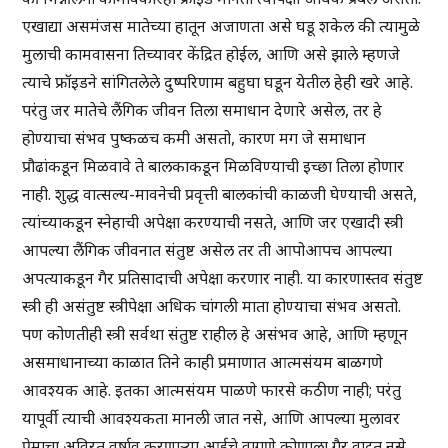
एखाद्या असमंजस मातेच्या हातून अजाणता असे घडू शकेल की त्यामुळे
मुलाची कामवासना तिच्यावर केंद्रित होईल, आणि असे झाले म्हणजे
त्याचे फ्रॉइडने सांगितलेले दुष्परिणाम बहुघा घडून येतील हेही खरे आहे.
परंतु जर मातेचे लैंगिक जीवन तिला समाधान देणारे असेल, तर हे
होण्याचा संभव पुष्कळच कमी असतो, कारण मग जे समाधान
प्रौढांकडून मिळवावे ते बालकाकडून मिळविण्याची इच्छा तिला होणार
नाही. शुद्ध वात्सल्य-मावनेची प्रवृत्ती बालकांची काळजी घेण्याची असते,
त्यांच्याकडून स्नेहाची अपेक्षा करण्याची नसते, आणि जर एखादी स्त्री
आपल्या लैंगिक जीवनात संतुष्ट असेल तर ती आपोआपच आपल्या
अपत्याकडून गैर प्रतिसादाची अपेक्षा करणार नाही. या कारणास्तव संतुष्ट
स्त्री ही असंतुष्ट स्त्रीपेक्षा अधिक चांगली माता होण्याचा संभव असतो.
पण कोणतीही स्त्री सर्वथा संतुष्ट राहील हे असंभव आहे, आणि म्हणून
असमाधानाच्या काळात तिने काही प्रमाणात आत्मसंयम बाळगणे
आवश्यक आहे. इतका आत्मसंयम पाळणे फारसे कठीण नाही; परंतु
यापूर्वी त्याची आवश्यकता मानली जात नसे, आणि आपल्या मुलावर
प्रेमाचा अविरत वर्षाव करणाऱ्या आईचे वागणे कोणाला गैर वाटत नसे.