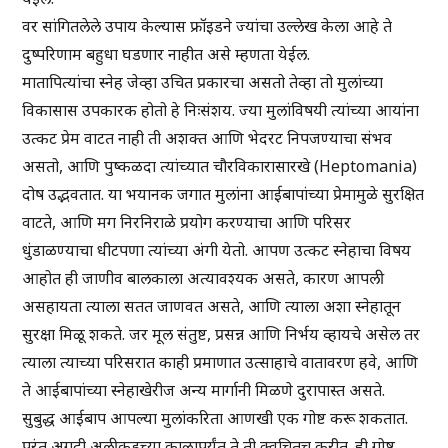
वर सांगितलेले उपाय केल्यास फ्रॉइडने ज्यांचा उल्लेख केला आहे ते
दुष्परिणाम बहुधा घडणार नाहीत असे म्हणता येईल.
मातापित्यांचा स्नेह जेव्हा उचित प्रकारचा असतो तेव्हा तो मुलांच्या
विकासास उपकारक होतो हे निःसंशय. ज्या मुलांविषयी त्यांच्या आयांना
उत्कट प्रेम वाटत नाही ती अशक्त आणि भेदरट निपजण्याचा संभव
असतो, आणि पुष्कळदा त्यांच्यात चौरविकारासारखे (Heptomania)
दोष उद्भवतात. या भयानक जगात मुलांना आईबापांच्या प्रेमामुळे सुरक्षित
वाटते, आणि मग निरनिराळे प्रयोग करण्याचा आणि परिसर
धुंडाळण्याचा धीटपणा त्यांच्या अंगी येतो. आपण उत्कट स्नेहाचा विषय
आहोत ही जाणीव बालकाला अत्यावश्यक असते, कारण आपली
असहायता त्याला सतत जाणवत असते, आणि त्याला अशा स्नेहातून
सुरक्षा मिळू शकते. जर मूल संतुष्ट, प्रसन्न आणि निर्भय व्हायचे असेल तर
त्याला त्याच्या परिसरात काही प्रमाणात उत्साहाचे वातावरण हवे, आणि
ते आईबापांच्या स्नेहाखेरीज अन्य मार्गानी मिळणे दुरापास्त असते.
सुबुद्ध आईबाप आपल्या मुलांकरिता आणखी एक गोष्ट करू शकतात.
परंतु अगदी अलीकडच्या काळापर्यंत ते ती क्वचितच करीत. ही गोष्ट