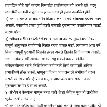
प्रज्वलित होते याचे कारण निसर्गाला प्रजोत्पादन हवे असते खरे, परंतु
व्यक्तीची स्वतःची संपूर्ण वाढ झाल्यावरच ही इच्छा प्रज्वलित होते.
२) संभोग म्हणजे सम्यक भोग किंवा सं+ भोग-इथे दोघांच्या इच्छेचा भाग
असतो. एकाचीच इच्छा पूर्ण व्हावी यासाठी दुसन्याच्या स्वातंत्र्यावर चढाई
करणे योग्य
३) स्त्रीच्या शरीरात टेस्टोस्टेरॉनची कमतरता असल्यामुळे तिला तिच्या
संपूर्ण आयुष्यात संभोगाची नितांत गरज भासत नाही. (वयाच्या आठ वर्षे
किंवा त्यापूर्वी पुरुषाची जितकी इच्छा असते तितकी तिची कायम असते),
संभोगाशिवाय स्त्री आजन्म सखात राहू शकते कारण योनीत
संवेदनशीलता नसते. शिश्निकेच्या उद्दीपनाने तिची कामपूर्ती अधिक
प्रभावीपणे होऊ शकते. म्हणूनच तिच्या आनंदासाठी संभोगाची गरज
नसते. स्त्रीला संभोग हे प्रेम व मातृत्व प्राप्त करण्याचे साधन असते.
पुरुषाला संभोग है साध्य असते.
४) संभोग न केल्यास माणूस मरत नाही. तेव्हा लैंगिक भूक ही शारीरिक
भुकेसारखी मारक नाही.
५) संभोगाइतकीच कामतृप्ती हस्तमैथुनाद्वारे लाभते. तेव्हा कामतृप्तीसाठी