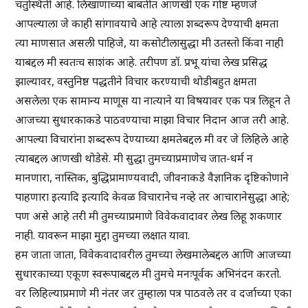
चतुस्थिती आहे. लिखाणाच्या बाबतीत आणखी एक गोष्ट म्हणजे
आपल्याला जे काही सांगावयाचे आहे त्याला शब्दरूप देण्याची क्षमता
त्या माणसात असली पाहिजे, या कसोटीलासुद्धा मी उतस्तो किंवा नाही
याबद्दल मी स्वतःच साशंक आहे. तरीपण डॉ. प्रभू यांचा लेख प्रसिद्ध
झाल्यावर, वस्तुनिष्ठ पद्धतीने विचार करण्याची थोडीबहुत क्षमता
असलेला एक सामान्य माणूस या नात्याने या विषयावर एक पत्र लिहून ते
आजच्या सुधारकाकडे पाठवण्याचा माझा विचार निदान आज तरी आहे.
आपल्या विचारांना शब्दरूप देण्याच्या क्षमतेबद्दल मी वर जे लिहिले आहे
त्याबद्दल आणखी थोडेसे. मी सुद्धा तुमच्याप्रमाणेच जात-धर्म न
मानणारा, नास्तिक, बुद्धिप्रामाण्यवादी, जीवनाकडे वैज्ञानिक दृष्टिकोणाने
पाहणारा इत्यादि इत्यादि केवळ विचारानेच नव्हे तर आचारानेसुद्धा आहे;
पण असे आहे तरी मी तुमच्याप्रमाणे विवेकवादावर लेख लिहू शकणार
नाही. यावरून माझा मुद्दा तुमच्या लक्षात यावा.
हम जाता जाता, विवेकवादावरील तुमच्या लेखमालेबद्दल आणि आजच्या
सुधारकाच्या एकूण स्वरूपाबद्दल मी तुमचे मनःपूर्वक अभिनंदन करतो.
वर लिहिल्याप्रमाणे मी नंतर जर तुम्हाला पत्र पाठवले तर व दर्जाच्या एका