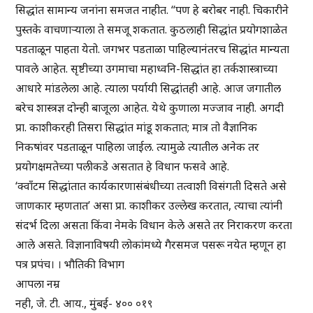
सिद्धांत सामान्य जनांना समजत नाहीत. “पण हे बरोबर नाही. चिकारीने
पुस्तके वाचणाऱ्याला ते समजू शकतात. कुठलाही सिद्धांत प्रयोगशाळेत
पडताळून पाहता येतो. जगभर पडताळा पाहिल्यानंतरच सिद्धांत मान्यता
पावले आहेत. सृष्टीच्या उगमाचा महाध्वनि-सिद्धांत हा तर्कशास्त्राच्या
आधारे मांडलेला आहे. त्याला पर्यायी सिद्धांतही आहे. आज जगातील
बरेच शास्त्रज्ञ दोन्ही बाजूला आहेत. येथे कुणाला मज्जाव नाही. अगदी
प्रा. काशीकरही तिसरा सिद्धांत मांडू शकतात; मात्र तो वैज्ञानिक
निकषांवर पडताळून पाहिला जाईल. त्यामुळे त्यातील अनेक तर
प्रयोगक्षमतेच्या पलीकडे असतात हे विधान फसवे आहे.
‘क्वाँटम सिद्धांतात कार्यकारणासंबंधीच्या तत्वाशी विसंगती दिसते असे
जाणकार म्हणतात’ असा प्रा. काशीकर उल्लेख करतात, त्याचा त्यांनी
संदर्भ दिला असता किंवा नेमके विधान केले असते तर निराकरण करता
आले असते. विज्ञानाविषयी लोकांमध्ये गैरसमज पसरू नयेत म्हणून हा
पत्र प्रपंच। । भौतिकी विभाग
आपला नम्र
नही, जे. टी. आय., मुंबई- ४०० ०१९