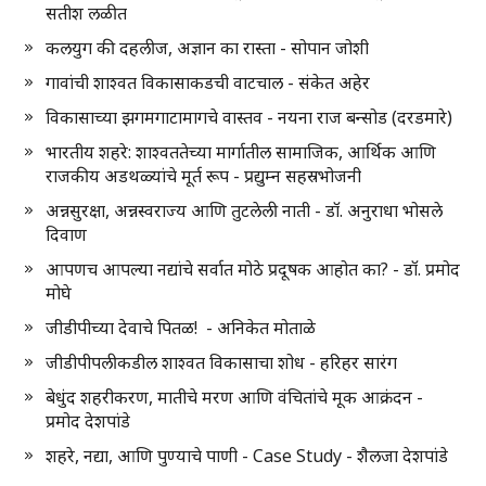
सतीश लळीत
कलयुग की दहलीज, अज्ञान का रास्ता - सोपान जोशी
गावांची शाश्वत विकासाकडची वाटचाल - संकेत अहेर
विकासाच्या झगमगाटामागचे वास्तव - नयना राज बन्सोड (दरडमारे)
भारतीय शहरे: शाश्वततेच्या मार्गातील सामाजिक, आर्थिक आणि
राजकीय अडथळ्यांचे मूर्त रूप - प्रद्युम्न सहस्रभोजनी
अन्नसुरक्षा, अन्नस्वराज्य आणि तुटलेली नाती - डॉ. अनुराधा भोसले
दिवाण
आपणच आपल्या नद्यांचे सर्वात मोठे प्रदूषक आहोत का? - डॉ. प्रमोद
मोघे
जीडीपीच्या देवाचे पितळ! - अनिकेत मोताळे
जीडीपीपलीकडील शाश्वत विकासाचा शोध - हरिहर सारंग
बेधुंद शहरीकरण, मातीचे मरण आणि वंचितांचे मूक आक्रंदन -
प्रमोद देशपांडे
शहरे, नद्या, आणि पुण्याचे पाणी - Case Study - शैलजा देशपांडे