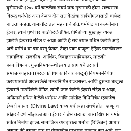
युरोपमध्ये १२०० वर्षे चाललेला संघर्ष याच मुद्यासाठी होता. राज्यसत्ता
विरुद्ध धर्मपीठ असा केवळ दोन सत्ताकेंद्रांचा सार्वभौमत्वासाठी चालेला
हा लढा नव्हता. यामागील तत्त्व महत्त्वाचे होते. धर्मपीठ या कल्पनेमागे
ईश्वर, त्याने पृथ्वीवर पाठविलेले प्रेषित, प्रेषितांच्या मुखातून व्यक्त
झालेले ईश्वराचे संदेश व आज्ञा आणि हे सर्व ज्यात ग्रथित केलेले आहे
असे धर्मग्रंथ या चार वस्तू येतात, तेव्हा एका बाजूला ऐहिक पातळीवरून
सामाजिक, राजकीय, आर्थिक, विवाहसंस्थाविषयक, मालकी
हक्कविषयक, गुन्हाविषयक-थोडक्यात सांगायचे तर सर्व
समाजव्यवहाराचे (परलोकविषयक विचार वगळून) नियमन-नियंत्रण
करण्यासाठी अवतरलेली मानवनिर्मित राज्यसत्ता, आणि दुसऱ्या बाजूला
ईश्वराने पाठविलेले प्रेषित, त्यांनी प्रगट केलेले ईश्वरी संदेश व आज्ञा,
अषितांनी ग्रथित केलेले धर्मग्रंथ आणि त्यांतील विधिनिषेध म्हणजेच
ईश्वरी कायदा (Divine Law) यांच्यामधील हा संघर्ष होता. म्हणूनच
सीझरचे देणे सीझरला द्या व ईश्वराचे ईश्वराला द्या असा ख्रिश्चन धर्मात
संकेत निर्माण झाला. सामाजिक व्यवहाराला धर्माचा (रिलिजन) आधार
असावा की नसावा हाच या संघर्षातील गाभ्याचा मूलभूत नुद्दा आहे. पण