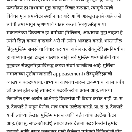
पळशीकर हा गाभ्याचा मुद्दा वगळून विचार करतात, त्यामुळे त्यांचे
विवेचन मूळ समस्येला स्पर्श न करणारे आणि अप्रस्तुत झाले आहे असे
त्यांची क्षमा मागून म्हणण्याचे धाडस करतो. ‘सेक्युलरिझम या
संकल्पनेच्या विकासात हा धर्माच्या (रिलिजन) आधाराचा मुद्दा नव्हता हे
त्यांनी सिद्ध करून दाखवावे असे मी त्यांना आवाहन करतो. भारतातील
हिंदू-मुस्लिम समस्येचा विचार करायचा असेल तर सेक्युलॅरिझमविषयीचा
हा गाभ्याचा मुद्दा टाळून चालणार नाही. सर्व मुस्लिम धर्मपंडितांनी याच
मुद्द्यावर सेक्युलरिझमविरुद्ध कड़वा संघर्ष चालविला आहे. मुस्लिम
समाजाच्या तुष्टीकरणासाठी appeasement) सेक्युलॅरिझमची
व्याख्याच बदलण्याचा, गाभ्याचा आशयच मारून टाकण्याचा आज सर्वत्र
जो प्रयत्न होत आहे त्यातलाच पळशीकरांचा प्रयत्न आहे. त्यांच्या
लेखातील इतर अत्यंत आक्षेपार्ह विधानांचा मी विचार करीत नाही. प्रा. स.
ह. देशपांडे ते पाहून घेतील. मात्र एकच उल्लेख करतो. प्रा. स. ह. देशपांडे
यांनी त्यांच्या लेखात मुस्लिम मानस आणि वर्तन यांचा उल्लेख केला
आहे. (आ.सु. सप्टे-ऑक्टो९) त्याला उत्तर देताना पळशीकरांनी हमीद
दलवाई आणि नरहर कुरुंदकर यांनी केलेल्या मर्मग्राही चिकित्सेची दीड