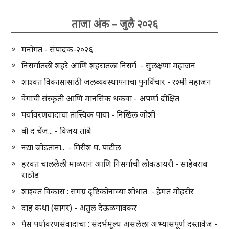
ताजा अंक – जुलै २०२६
मनोगत - संपादक-२०२६
निसर्गातली शहरे आणि शहरातला निसर्ग - सुलक्षणा महाजन
शाश्वत विकासासाठी जलव्यवस्थापनाचा पुनर्विचार - रश्मी महाजन
वेगाची संस्कृती आणि मानसिक थकवा - अपर्णा दीक्षित
पर्यावरणवादाचा तात्त्विक पाया - निखिल जोशी
बी द चेंज... - विजय तांबे
नद्या जोडताना.. - गिरीश घ. पाटील
हरवत चाललेली माळरानं आणि निसर्गाची लोकडायरी - साहेबराव
राठोड
शाश्वत विकास : समग्र दृष्टिकोनाच्या शोधात - हेमंत मोहरीर
दाह कथा (सागर) - अतुल देऊळगावकर
पैस पर्यावरणसंवादाचा : संदर्भमूल्य असलेला अभ्यासपूर्ण दस्तावेज -