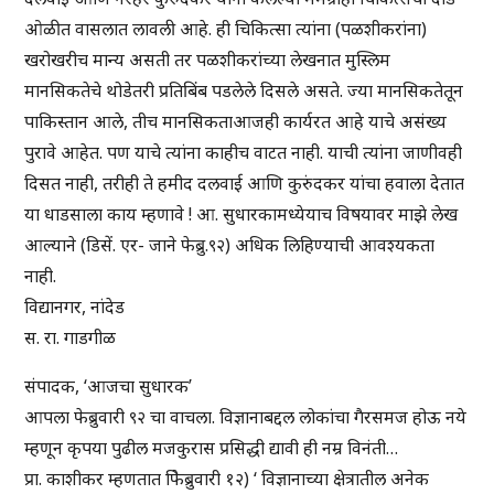
ओळीत वासलात लावली आहे. ही चिकित्सा त्यांना (पळशीकरांना)
खरोखरीच मान्य असती तर पळशीकरांच्या लेखनात मुस्लिम
मानसिकतेचे थोडेतरी प्रतिबिंब पडलेले दिसले असते. ज्या मानसिकतेतून
पाकिस्तान आले, तीच मानसिकताआजही कार्यरत आहे याचे असंख्य
पुरावे आहेत. पण याचे त्यांना काहीच वाटत नाही. याची त्यांना जाणीवही
दिसत नाही, तरीही ते हमीद दलवाई आणि कुरुंदकर यांचा हवाला देतात
या धाडसाला काय म्हणावे ! आ. सुधारकामध्येयाच विषयावर माझे लेख
आल्याने (डिसें. एर- जाने फेब्रु.९२) अधिक लिहिण्याची आवश्यकता
नाही.
विद्यानगर, नांदेड
स. रा. गाडगीळ
संपादक, ‘आजचा सुधारक’
आपला फेब्रुवारी ९२ चा वाचला. विज्ञानाबद्दल लोकांचा गैरसमज होऊ नये
म्हणून कृपया पुढील मजकुरास प्रसिद्धी द्यावी ही नम्र विनंती…
प्रा. काशीकर म्हणतात फेिब्रुवारी १२) ‘ विज्ञानाच्या क्षेत्रातील अनेक