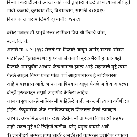
किमान कसोटीला ते उतरत आहे असे तुम्हाला वाटले तरच त्याला प्रसिद्धी
द्यावी. कळावे, कुपवाड रोड, विश्रामबाग, सांगली ४१६४१५
विनायक राजाराम लिमये दूरध्वनी : ७४२६९
वरील पत्राला डॉ. प्रभूचे उत्तर लामिका प्रिय श्री लिमये यांस,
स. न. वि. वि.
आपले ता. ८-२-१९९२ रोजचे पत्र मिळाले. वाचून आनंद वाटला. सोबत
पाठविलेले “इच्छामरण : गुणवत्ता जीवनाची सुरेल भैरवी हे कात्रणही
मिळाले. मनःपूर्वक आभार. लेख चांगला झाला आहे. महत्त्वाचे मुद्दे त्यात
घेतले आहेत. विषय प्रचंड मोठा पर्ण आहामाधारक है नाशिफारस
आहे व वादग्रस्त आहे. आपण या विषयास वाहून घेतले आहे व आपल्या
दोन्ही पुस्तकातून संपूर्ण ऊहापोह केलेला आहेच.
आजचा सुधारक हे मासिक मी पाहिलेले नाही. जरूर मी त्याचा वर्गणीदार
होईन.. फेबुवारीचा अंक पाठविण्याबद्दल शिफारस केली त्याबद्दल
आभार, अंक मिळाल्यावर लेख लिहीन. मी आपल्या विचारांशी सहमत
नाही. सर्वच मुद्दे इथे लिहिणे कठीण, परंतु प्रमुख कारणे अशी :
1) जननेंद्रिये जन्मतः प्राप्त झाली असली तरी कामेच्छा ठराविक वयातच