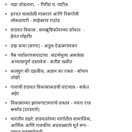
नद्या जोडताना.. - गिरीश घ. पाटील
हरवत चाललेली माळरानं आणि निसर्गाची
लोकडायरी - साहेबराव राठोड
शाश्वत विकास : समग्र दृष्टिकोनाच्या शोधात -
हेमंत मोहरीर
दाह कथा (सागर) - अतुल देऊळगावकर
पैस पर्यावरणसंवादाचा : संदर्भमूल्य असलेला
अभ्यासपूर्ण दस्तावेज - सतीश लळीत
कलयुग की दहलीज, अज्ञान का रास्ता - सोपान
जोशी
गावांची शाश्वत विकासाकडची वाटचाल - संकेत
अहेर
विकासाच्या झगमगाटामागचे वास्तव - नयना राज
बन्सोड (दरडमारे)
भारतीय शहरे: शाश्वततेच्या मार्गातील सामाजिक,
आर्थिक आणि राजकीय अडथळ्यांचे मूर्त रूप -
प्रद्युम्न सहस्रभोजनी