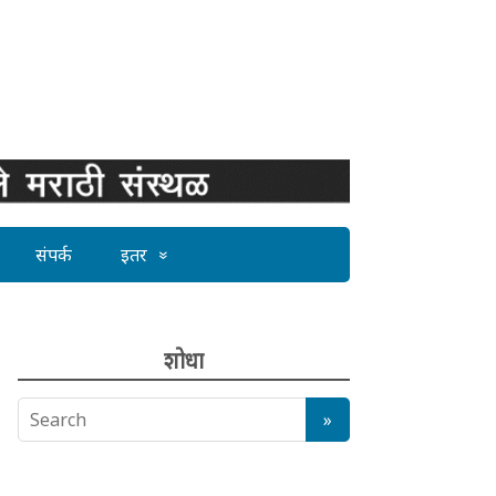
संपर्क
इतर
शोधा