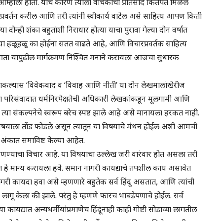
म्हाला होती. याचे कारण त्याला वाचकांचा प्रतिसाद कितपत मिळेल
प्रवर्तन करील आणि तरी त्यांनी स्वीकार्य वाटेल असे साहित्य आपण किती
 दोन्ही शंका बहुतांशी निराधार होत्या याचा पुरावा गेल्या दोन वर्षांत
ंख्या हळूहळू का होईना सतत वाढते आहे, आणि विचारप्रवर्तक साहित्य
े आता यापुढील मार्गक्रमण निश्चित मनाने करायला आजचा सुधारक
 टाकल्यास ‘विवेकवाद व ‘विवाह आणि नीती’ या दोन लेखमालांखेरीज
 या परिसंवादात धर्मनिरपेक्षतेची अधिकारी लेखकांकडून मूलगामी आणि
त्या संकल्पनेचे स्वरूप बरेच स्पष्ट झाले आहे असे मानायला हरकत नाही.
्या विषयाला तोंड फोडले असून त्यातून या विषयाचे मंथन होईल अशी आमची
ुत अंकात समाविष्ट केल्या आहेत.
आणण्याचा विचार आहे. या विषयाचा उल्लेख जरी वारंवार होत असला तरी
ेत हे मान्य करायला हवे. समान नागरी कायद्याचे तपशील काय असावेत
री कायदा हवा असे म्हणणारे बहुतेक सर्व हिंदू असतात, आणि त्यांची
लागू केला की झाले. परंतु हे म्हणणे फारच भाबडेपणाचे होईल. सर्व
 कायद्यात अन्यधर्मीयांप्रमाणेच हिंदूंनाही काही गोष्टी सोडाव्या लागतील