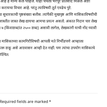
 आहे हे मान्य केले पाहिजे. याही चर्चेला भरपूर प्रतिसाद मिळेल अशी
ायचा विचार आहे. परंतु त्याविषयी तूर्त एवढेच पुरे.
ुधारकाची पृष्ठसंख्या बत्तीस. त्यांपैकी मुखपृष्ठ आणि मासिकाविषयीची
ंत जास्तीत जास्त लेख द्यायचा आमचा प्रयत्न असतो. अंकात निदान चार लेख
ा ७ (किंवाशब्दांत २५०० शब्द) असावी लागेल, लेखकांनी याची नोंद घ्यावी
 या मासिकाच्या कामगिरीविषयी आपली मते निर्भीडपणे आम्हाला
ीकारू शकू असे आश्वासन आम्ही देत नाही. पण त्यांचा उपयोग मासिकाचे
श्चित.
Required fields are marked
*