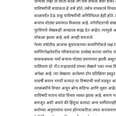
जन्मला तेव्हा तो किती काळ तग धरू शकेल अशी शंका आ
याविषयीची साशंकता हे जसे होते, तसेच वाचकांचे विचार
काळपर्यंत देऊ शकू याविषयीची अनिश्चितता हेही होते. त्या
बर्‍याच मोठ्या प्रमाणात मिळाला आहे. वर्गणीदारांची स
पुरविणारे लेखकही आम्हाला साह्य देत आहेत. त्यामुळ
मोकळा झाला आहे असे आम्ही समजतो.
गेल्या वर्षातील आजचा सुधारकाच्या कामगिरीकडे लक्ष
धर्मनिरपेक्षतेवरील परिसंवादाचा उल्लेख करावा लागेल.
साधकबाधक चर्चा बर्‍याच मोठ्या प्रमाणावर झाली असून 
याशिवाय डॉ. नी.र.वऱ्हाडपांडे यांच्या लेखाने एका नव
अपेक्षा आहे. त्या लेखावर आलेल्या दोन प्रतिक्रिया प्रस्त
यावर्षी समान नागरी कायदा या विषयाची चर्चा घडवून 
त्यासंबंधीचे विचार अजून बरेच संदिग्ध आणि धूसर आह
याविषयी फारच थोडा विचार व्यक्त झाला आहे. समान नाग
समजूत अशी असते की हिंदूंचा कायदा अन्य धर्मीयांनाही 
धर्माच्या अनुयायांना मान्य होण्याकरिता तयार करावयाच्या