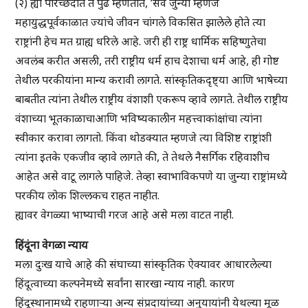
(२) ह्या परिच्छेदात ते पुढे म्हणतात, ‘सर्व जुन्या म्हणजे
महायुद्धपूर्वकाळात ज्यांचे जीवन चांगले विकसित झालेले होते त्या
राष्ट्रांनी हेच मत ग्राह्य धरिले आहे. जरी ही राष्ट्र धार्मिक सहिष्णुतेचा
अवलंब करीत असली, तरी राष्ट्रीय धर्म हाच देशाचा धर्म आहे, ही गोष्ट
तेथील परकीयांना मान्य करावी लागते. सांस्कृतिकदृष्ट्या आणि भाषेच्या
बाबतीत त्यांना तेथील राष्ट्रीय वंशाशी एकरूप व्हावे लागते. तेथील राष्ट्रीय
वंशाच्या भूतकाळाचाआणि भविष्यकालीन महत्त्वाकांक्षांचा त्यांना
स्वीकार करावा लागतो. किंवा थोडक्यात म्हणजे त्या विशिष्ट राष्ट्रांशी
त्यांना इतके एकजीव व्हावे लागते की, ते तेथले नैसर्गिक रहिवाशीच
आहेत असे वाटू लागले पाहिजे. तेव्हा स्वाभाविकपणे या जुन्या राष्ट्रांमध्ये
परकीय लोक शिल्लकच राहत नाहीत.
ह्यावर वेगळ्या भाष्याची गरज आहे असे मला वाटत नाही.
हिंदूंना वेगळा न्याय
मला दुःख याचे आहे की संघाच्या सांस्कृतिक ऐक्यावर आधारलेल्या
हिंदूत्वाच्या कल्पनेमध्ये सर्वांना सारखा न्याय नाही. कारण
हिंदूस्थानामध्ये राहणार्‍या अन्य संप्रदायांच्या अनुयायांनी येथल्या मूळ