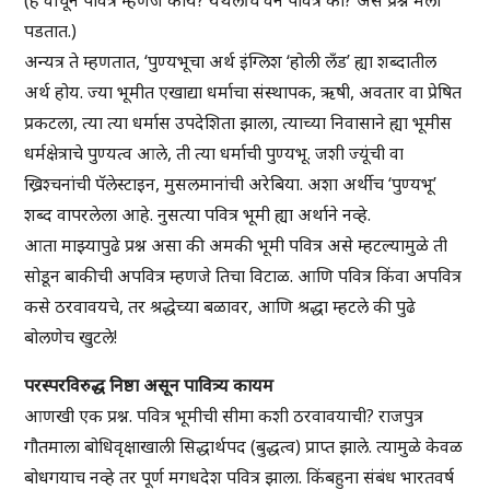
(हे वाचून पवित्र म्हणजे काय? येथलीच वने पवित्र का? असे प्रश्न मला
पडतात.)
अन्यत्र ते म्हणतात, ‘पुण्यभूचा अर्थ इंग्लिश ‘होली लँड’ ह्या शब्दातील
अर्थ होय. ज्या भूमीत एखाद्या धर्माचा संस्थापक, ऋषी, अवतार वा प्रेषित
प्रकटला, त्या त्या धर्मास उपदेशिता झाला, त्याच्या निवासाने ह्या भूमीस
धर्मक्षेत्राचे पुण्यत्व आले, ती त्या धर्माची पुण्यभू. जशी ज्यूंची वा
ख्रिश्चनांची पॅलेस्टाइन, मुसलमानांची अरेबिया. अशा अर्थीच ‘पुण्यभू’
शब्द वापरलेला आहे. नुसत्या पवित्र भूमी ह्या अर्थाने नव्हे.
आता माझ्यापुढे प्रश्न असा की अमकी भूमी पवित्र असे म्हटल्यामुळे ती
सोडून बाकीची अपवित्र म्हणजे तिचा विटाळ. आणि पवित्र किंवा अपवित्र
कसे ठरवावयचे, तर श्रद्धेच्या बळावर, आणि श्रद्धा म्हटले की पुढे
बोलणेच खुटले!
परस्परविरुद्ध निष्ठा असून पावित्र्य कायम
आणखी एक प्रश्न. पवित्र भूमीची सीमा कशी ठरवावयाची? राजपुत्र
गौतमाला बोधिवृक्षाखाली सिद्धार्थपद (बुद्धत्व) प्राप्त झाले. त्यामुळे केवळ
बोधगयाच नव्हे तर पूर्ण मगधदेश पवित्र झाला. किंबहुना संबंध भारतवर्ष