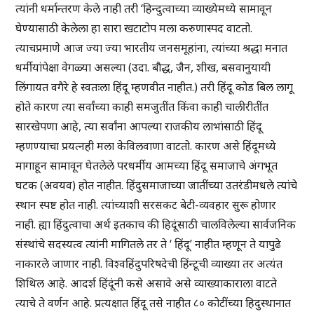
त्यांनी धर्मान्तरण केले नाही तरी ‘हिन्दुत्वाच्या व्याख्येमध्ये सामावून
घेण्यासाठी केलेला हा सारा खटाटोप मला करुणास्पद वाटतो.
त्याचप्रमाणे आज ज्या ज्या भारतीय जनसमूहांना, त्यांच्या श्रद्धा मनात
धर्मीयांपेक्षा वेगळ्या असल्या (उदा. बौद्ध, जैन, शीख, बसवानुयायी
लिंगायत वगैरे हे स्वतःला हिंदू म्हणवीत नाहीत.) तरी हिंदू कोड बिल लागू
होते कारण त्या सर्वांच्या काही समजुतींत किंवा काही चालीरीतींत
सारखेपणा आहे, त्या सर्वांना आपल्या राजकीय लाभांसाठी हिंदू
म्हणण्याचा प्रयत्नही मला केविलवाणा वाटतो. कारण असे हिंदूमध्ये
मागाहून सामावून घेतलेले परधर्मीय आमच्या हिंदू समाजाचे अंगभूत
घटक (अवयव) होत नाहीत. हिंदुसमाजाच्या जातींच्या उतरंडीमधले त्यांचे
स्थान स्पष्ट होत नाही. त्यांच्याशी सरसकट बेटी-व्यवहार सुरू होणार
नाही. ह्या हिंदुत्वाचा अर्थ इतकाच की हिदूंसाठी चालविलेल्या सार्वजनिक
संस्थांचे सदस्यत्व त्यांनी मागितले तर ते ‘ हिंदू’ नाहीत म्हणून ते यापुढे
नाकारले जाणार नाही. विश्वहिंदुपरिषदेची हिंन्टूची व्याख्या तर अत्यंत
शिथिल आहे. आदर्श हिंदूंनी कसे असावे असे व्याख्याकाराला वाटते
त्याचे ते वर्णन आहे. प्रत्यक्षात हिंदू तसे नाहीत ८० कोटींच्या हिदुस्थानात