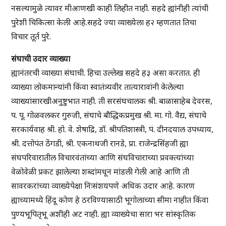
नसल्यामुळे त्यावर मीआणखी काही लिहीत नाही. सहदे ह्यांनीही त्यांची
पुरेशी चिकित्सा केली आहे.सहदे ज्या व्याख्येला ह२ म्हणतात तिचा
विचार तूर्त पुरे.
संघाची उदार व्याख्या
ह्यानंतरची व्याख्या संघाची. हिचा उल्लेख सहदे ह३ असा करतात. ही
व्याख्या लोकमान्यांनी किंवा स्वातंत्र्यवीर तात्यारावांनी केलेल्या
व्याख्यांसारखीअनुष्टुभात नाही. ती सरसंघचालक श्री. बाळासाहेब देवरस,
प. पू. गोळवलकर गुरुजी, संघाचे बौद्धिकप्रमुख श्री. मा. गो. वैद्य, संघाचे
सरकार्यवाह श्री. हो. वे. शेषाद्रि, डॉ. श्रीपतिशास्त्री, पं. दीनदयाल उपध्याय,
श्री. दत्तोपंत ठेंगडी, श्री. एकनाथजी रानडे, प्रा. राजेन्द्रसिंहजी ह्या
संघपरिवारातील विचारवंतांच्या आणि संघविचाराच्या प्रवक्त्यांच्या
वेळोवेळी प्रकट झालेल्या शब्दांमधून मांडली गेली आहे आणि ती
सावरकरांच्या व्याख्येपेक्षा निःसंशयपणे अधिक उदार आहे. कारण
ह्याच्यामध्ये हिंदू कोण हे ठरविण्यासाठी भूगोलाच्या सीमा नाहीत किंवा
पुण्यभूपितृभू अशीही अट नाही. ह्या व्याख्येचा सारा भर सांस्कृतिक