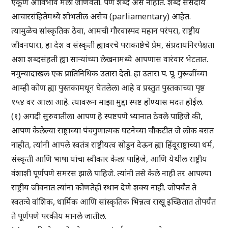
एकूण आविर्भाव मला जाणवतो. पण शब्द असे नाहीत. शब्द संसदीय
आचारसंहितेमध्ये शोभतील असेच (parliamentary) आहेत.
त्यामुळेच सांस्कृतिक ठेवा, आमची गौरवास्पद महान परंपरा, राष्ट्रीय
जीवनधारा, हा देश व संस्कृती ह्यावरचे पराकाष्ठेचे प्रेम, संप्रदायनिरपेक्षता
अशा शब्दसंहती ह्या सार्‍यांच्या लेखनामध्ये आपणास वारंवार भेटतात.
नमुन्यादाखल एक प्रातिनिधिक उतारा देतो. हा उतारा प. पू. गुरूजींच्या
आम्ही कोण ह्या पुस्तकामधून घेतलेला आहे व प्रस्तुत पुस्तकाच्या पृष्ठ
१५४ वर आला आहे. त्यावरून माझा मुद्दा स्पष्ट होण्यास मदत होईल.
(१) अगदी सुरुवातीला आपण हे स्पष्टपणे ध्यानात ठेवले पाहिजे की,
आपण केलेल्या राष्ट्राच्या पंचगुणात्मक घटनेच्या चौकटीत जे लोक बसत
नाहीत, त्यांनी आपले स्वतंत्र राष्ट्रीयत्व सोडून देऊन ह्या हिंदूराष्ट्राच्या धर्म,
संस्कृती आणि भाषा यांचा स्वीकार केला पाहिजे, आणि येथील राष्ट्रीय
वंशाशी पूर्णपणे समरस झाले पाहिजे. त्यांनी तसे केले नाही तर आपल्या
राष्ट्रीय जीवनात त्यांना कोणतेही स्थान देणे शक्य नाही. जोपर्यंत ते
स्वतःचे वांशिक, धार्मिक आणि सांस्कृतिक भिन्नत्व राखू इच्छितात तोपर्यंत
ते पूर्णपणे परकीय मानले जातील.