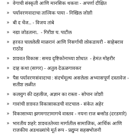
वेगाची संस्कृती आणि मानसिक थकवा - अपर्णा दीक्षित
पर्यावरणवादाचा तात्त्विक पाया - निखिल जोशी
बी द चेंज... - विजय तांबे
नद्या जोडताना.. - गिरीश घ. पाटील
हरवत चाललेली माळरानं आणि निसर्गाची लोकडायरी - साहेबराव
राठोड
शाश्वत विकास : समग्र दृष्टिकोनाच्या शोधात - हेमंत मोहरीर
दाह कथा (सागर) - अतुल देऊळगावकर
पैस पर्यावरणसंवादाचा : संदर्भमूल्य असलेला अभ्यासपूर्ण दस्तावेज -
सतीश लळीत
कलयुग की दहलीज, अज्ञान का रास्ता - सोपान जोशी
गावांची शाश्वत विकासाकडची वाटचाल - संकेत अहेर
विकासाच्या झगमगाटामागचे वास्तव - नयना राज बन्सोड (दरडमारे)
भारतीय शहरे: शाश्वततेच्या मार्गातील सामाजिक, आर्थिक आणि
राजकीय अडथळ्यांचे मूर्त रूप - प्रद्युम्न सहस्रभोजनी