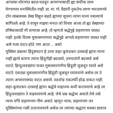
आपल्या धोरणांत बदल घडवून आणण्यासाठी ह्या संधीचा लाभ
घेण्याच्या मनःस्थितीत नाही. प्रा. मा. गो. वैद्यांनी नुकतेच तरुण भारतामध्ये
दोन लांबलचक लेख लिहून सहदे ह्यांच्या सूचना त्यांना मान्य नसल्याचे
सांगितले आहे. ते वाचून माझ्या मनात जो विचार आला तो ह्या लेखाच्या
शीर्षकासाठी मी वापरला आहे. तो म्हणजे श्रद्धेपुढे शहाणपण चालत
नाही. इतके दिवस मुसलमानांच्या श्रद्धेपुढे आपले शहाणपण चालत नाही
असे मला वाटत होते. पण आता … असो.
मुस्लिम प्रश्नावर हिंदुसंघटन हे उत्तर शहा-कुरुंदकर-दलवाई ह्यांना मान्य
नाही ह्याचे कारण त्यांना हिंदूंनीही बदलावे, उभयतांनी बदलावे असे
वाटते. हिन्दुत्ववाद्यांना फक्त मुसलमानांनीच हिंदूशी जुळवून घ्यावे असे
वाटते. एकट्या मुसलमानांनीच हिंदूंशी जुळवून घ्यावयाचे असेल तर ते
त्यांना अपमानास्पद वाटत असावे. तडजोड एकतर्फी होऊ शकत नाही.
शहा-कुरुंदकर-दलवाई ह्यांना श्रद्धेचे माहात्म्य कमी करावयाचे आहे तर
हिंदुत्ववाद्यांना ते वाढवावयाचे आहे. जेथे प्रश्न श्रद्धेचा असतो तेथे तर्क
न्याय वगैरे शहाणपण गौण असते. म्हणून न्याय, शहाणपण जर
मुस्लिमांच्या गळी उतरवावयाचे असेल तर त्यांच्या श्रद्धांना धक्का द्यावाच