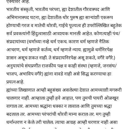
ऐक्यावर आहे.
भारतीय संस्कृती, भारतीय परंपरा, ह्या देशातील गौरवास्पद आणि
अभिमानास्पद घटना, ह्या देशातील थोर पुरुष ह्या सार्‍यांशी एकरूप
होण्याची गरज व मातेची थोरवी, गाईचे पूज्यत्व ही उपरोल्लिखित बहुतेक
सर्व प्रवक्त्यांनी हिंदुत्वासाठी आवश्यक मानली आहेत. कोणत्याही पंथ/
संप्रदायांच्या (धर्माच्या नव्हे धर्म एकच. कारण धर्म म्हणजे नैतिक
आचरण, धर्म म्हणजे कर्तव्य, धर्म म्हणजे न्याय. ह्यामुळे धर्मनिरपेक्ष
शासन असूच शकत नाही. ते संप्रदायनिरपेक्ष असू शकते, वगैरे वगैरे.)
अनुयायांचे संघप्रणीत राजकीय पक्ष व काही संस्था (म्हणजे, जनसंघ/
भाजप, अभाविप वगैरे) ह्यांना वावडे नाही असे सिद्ध करण्याचा हा
प्रयत्नआहे.
ह्यांच्या लिखाणात आम्ही बहुसंख्य असलेल्या देशात आमच्याशी मगरूरी
चालणार नाही. आम्हाला तुम्ही हवे आहात, पण तुमची पायरी ओळखून
वागाल तर. आमच्या श्रद्धांना धक्का न लावाल आणि तुमच्या श्रद्धा
बदलाल तर. आमच्या परंपरांची थोरवी मान्य कराल तर. मग तुम्ही
धर्मान्तरण न केले तरी चालेल. त्याचा आग्रह आम्ही धरणार नाही असा