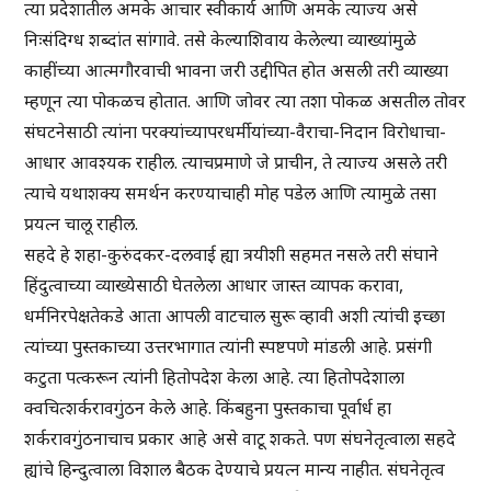
त्या प्रदेशातील अमके आचार स्वीकार्य आणि अमके त्याज्य असे
निःसंदिग्ध शब्दांत सांगावे. तसे केल्याशिवाय केलेल्या व्याख्यांमुळे
काहींच्या आत्मगौरवाची भावना जरी उद्दीपित होत असली तरी व्याख्या
म्हणून त्या पोकळच होतात. आणि जोवर त्या तशा पोकळ असतील तोवर
संघटनेसाठी त्यांना परक्यांच्यापरधर्मीयांच्या-वैराचा-निदान विरोधाचा-
आधार आवश्यक राहील. त्याचप्रमाणे जे प्राचीन, ते त्याज्य असले तरी
त्याचे यथाशक्य समर्थन करण्याचाही मोह पडेल आणि त्यामुळे तसा
प्रयत्न चालू राहील.
सहदे हे शहा-कुरुंदकर-दलवाई ह्या त्रयीशी सहमत नसले तरी संघाने
हिंदुत्वाच्या व्याख्येसाठी घेतलेला आधार जास्त व्यापक करावा,
धर्मनिरपेक्षतेकडे आता आपली वाटचाल सुरू व्हावी अशी त्यांची इच्छा
त्यांच्या पुस्तकाच्या उत्तरभागात त्यांनी स्पष्टपणे मांडली आहे. प्रसंगी
कटुता पत्करून त्यांनी हितोपदेश केला आहे. त्या हितोपदेशाला
क्वचित्शर्करावगुंठन केले आहे. किंबहुना पुस्तकाचा पूर्वार्ध हा
शर्करावगुंठनाचाच प्रकार आहे असे वाटू शकते. पण संघनेतृत्वाला सहदे
ह्यांचे हिन्दुत्वाला विशाल बैठक देण्याचे प्रयत्न मान्य नाहीत. संघनेतृत्व