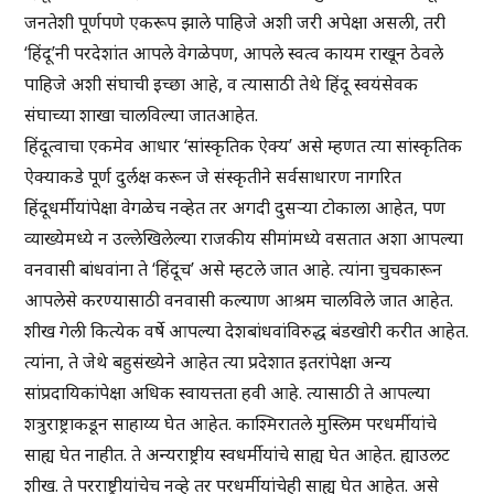
जनतेशी पूर्णपणे एकरूप झाले पाहिजे अशी जरी अपेक्षा असली, तरी
‘हिंदू’नी परदेशांत आपले वेगळेपण, आपले स्वत्व कायम राखून ठेवले
पाहिजे अशी संघाची इच्छा आहे, व त्यासाठी तेथे हिंदू स्वयंसेवक
संघाच्या शाखा चालविल्या जातआहेत.
हिंदूत्वाचा एकमेव आधार ‘सांस्कृतिक ऐक्य’ असे म्हणत त्या सांस्कृतिक
ऐक्याकडे पूर्ण दुर्लक्ष करून जे संस्कृतीने सर्वसाधारण नागरित
हिंदूधर्मीयांपेक्षा वेगळेच नव्हेत तर अगदी दुसर्‍या टोकाला आहेत, पण
व्याख्येमध्ये न उल्लेखिलेल्या राजकीय सीमांमध्ये वसतात अशा आपल्या
वनवासी बांधवांना ते ‘हिंदूच’ असे म्हटले जात आहे. त्यांना चुचकारून
आपलेसे करण्यासाठी वनवासी कल्याण आश्रम चालविले जात आहेत.
शीख गेली कित्येक वर्षे आपल्या देशबांधवांविरुद्ध बंडखोरी करीत आहेत.
त्यांना, ते जेथे बहुसंख्येने आहेत त्या प्रदेशात इतरांपेक्षा अन्य
सांप्रदायिकांपेक्षा अधिक स्वायत्तता हवी आहे. त्यासाठी ते आपल्या
शत्रुराष्ट्राकडून साहाय्य घेत आहेत. काश्मिरातले मुस्लिम परधर्मीयांचे
साह्य घेत नाहीत. ते अन्यराष्ट्रीय स्वधर्मीयांचे साह्य घेत आहेत. ह्याउलट
शीख. ते परराष्ट्रीयांचेच नव्हे तर परधर्मीयांचेही साह्य घेत आहेत. असे