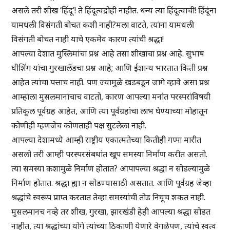
असले तरी शीख ‘हिंदू’! ते हिंदूत्वद्रोही नाहीत. धन्य त्या हिंदूत्वाची! हिंदूंना
यामधली विसंगती बोचत कशी नाही?मला वाटते, त्यांना यामधली
विसंगती बोचत नाही याचे एकमेव कारण त्यांची श्रद्धा!
आपल्या देशात मुस्लिमांचा प्रश्न आहे तसा शीखांचा प्रश्न आहे. सुभाष
घीशिंग यांचा गुरखालँडचा प्रश्न आहे; आणि ईशान्य भारतात किती प्रश्न
आहेत त्यांचा पत्ताच नाही. पण ज्यामुळे खडबडून जागे व्हावे असा प्रश्न
आम्हांला मुसलमानांचाच वाटतो, कारण आपल्या मनांत परस्परांविषयी
प्रतिकूल पूर्वग्रह आहेत, आणि त्या पूर्वग्रहांचा लाभ घेण्याच्या मोहातून
कोणीही म्हणजेच कोणताही पक्ष सुटलेला नाही.
आपल्या देशामध्ये आम्ही राष्ट्रीय एकात्मतेच्या कितीही गप्पा मारीत
असलो तरी आम्ही परस्परसंबधांत खूप समस्या निर्माण करीत असतो.
त्या समस्या कशामुळे निर्माण होतात? आपापल्या श्रद्धा न सोडल्यामुळे
निर्माण होतात. श्रद्धा ह्या न सोडण्यासाठी असतात. आणि पूर्वग्रह जेव्हा
श्रद्धांचे स्वरूप प्राप्त करतात तेव्हा समस्यांची तोड निघूच शकत नाही.
मुसलमानच नव्हे तर शीख, गुरखा, झारखंडी हेही आपल्या श्रद्धा सोडत
नाहीत, त्या श्रद्धांच्या योगे त्यांच्या ठिकाणी येणारे वेगळेपण, त्यांचे स्वत्व