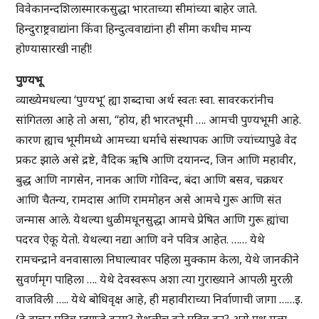
विवेकानन्दशिलास्मारकसुद्धा भारताच्या सीमांच्या बाहेर जाते.
हिन्दुराष्ट्रवाद्यांना किंवा हिन्दुत्ववाद्यांना ही सीमा कधीच मान्य
होण्यासारखी नाही!
पुण्यभू
व्याख्येमधल्या ‘पुण्यभू’ ह्या शब्दाचा अर्थ स्वतः स्वा. सावरकरांनीच
सांगितला आहे तो असा, “होय, ही भारतभूमी …. आमची पुण्यभूमी आहे.
कारण ह्याच भूमीमध्ये आमच्या धर्माचे संस्थापक आणि ज्यांच्यापुढे वेद
प्रकट झाले असे द्रष्टे, वैदिक ऋषि आणि दयानन्द, जिन आणि महावीर,
बुद्ध आणि नागसेन, नानक आणि गोविन्द, बंदा आणि बसव, चक्रधर
आणि चैतन्य, रामदास आणि राममोहन असे आमचे गुरू आणि संत
जन्मास आले. येथल्या धुळीमधूनसुद्धा आमचे प्रेषित आणि गुरू ह्यांचा
पदरव ऐकू येतो. येथल्या नद्या आणि वने पवित्र आहेत. …… येथे
रामचन्द्राने वनवासाला निघाल्यावर पहिला मुक्काम केला, येथे जानकीने
सुवर्णमृग पाहिला …. येथे देवस्वरूप अशा त्या गुराख्याने आपली मुरली
वाजविली ….. येथे बोधिवृक्ष आहे, ही महावीराच्या निर्वाणाची जागा ……इ.