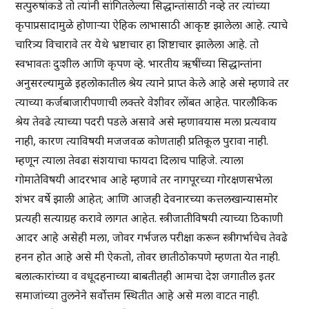
सत्पुरुषांकडे तो त्यांनी सांगितलेल्या सिद्धान्तांसाठी नव्हे तर त्यांच्या
कृपाप्रसादामुळे होणार्‍या ऐहिक लाभासाठी आकृष्ट झालेला आहे. त्याचे
चारित्र्य विचारावे तर येथे भ्रष्टाचार हा शिष्टाचार झालेला आहे. तो
स्वभावतः दुःशील आणि कृपण व्हे. भारतीय ऋषींच्या सिद्धान्तांना
अनुसरल्यामुळे इहलोकातील श्रेय त्याने प्राप्त केले आहे असे म्हणावे तर
त्याच्या कर्जबाजारीपणाची लक्तरे वेशीवर लोंबत आहेत. पारलौकिक
श्रेय तेवढे त्याच्या पदरी पडले असावे असे म्हणावयास मला प्रत्यवाय
नाही, कारण त्याविषयी मजजवळ कोणताही प्रतिकूल पुरावा नाही.
म्हणून त्याला तेवढा संशयाचा फायदा दिलाच पाहिजे. त्याला
गोमातेविषयी आदरभाव आहे म्हणावे तर नागपूरच्या गोरक्षणसभेला
शंभर वर्षे झाली आहेत; आणि आजही देवनारच्या कत्तलखान्यासमोर
प्रत्यही सत्याग्रह करावे लागत आहेत. स्त्रीजातीविषयी त्याच्या ठिकाणी
आदर आहे असेही मला, जोवर गर्भजल परीक्षा करून स्त्रीगर्भाचेच तेवढे
हनन होत आहे असे मी ऐकतो, तोवर छातीठोकपणे म्हणता येत नाही.
बलात्कारांच्या व वधूदहनाच्या बाबतीतही आमचा देश जगातील इतर
समाजांच्या तुलनेने सर्वोत्तम स्थितीत आहे असे मला वाटत नाही.