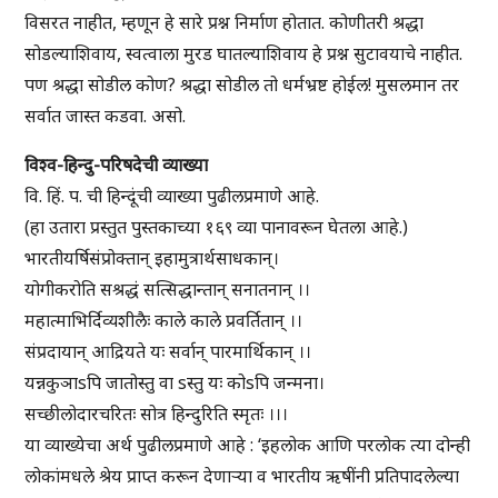
विसरत नाहीत, म्हणून हे सारे प्रश्न निर्माण होतात. कोणीतरी श्रद्धा
सोडल्याशिवाय, स्वत्वाला मुरड घातल्याशिवाय हे प्रश्न सुटावयाचे नाहीत.
पण श्रद्धा सोडील कोण? श्रद्धा सोडील तो धर्मभ्रष्ट होईल! मुसलमान तर
सर्वात जास्त कडवा. असो.
विश्व-हिन्दु-परिषदेची व्याख्या
वि. हिं. प. ची हिन्दूंची व्याख्या पुढीलप्रमाणे आहे.
(हा उतारा प्रस्तुत पुस्तकाच्या १६९ व्या पानावरून घेतला आहे.)
भारतीयर्षिसंप्रोक्तान् इहामुत्रार्थसाधकान्।
योगीकरोति सश्रद्धं सत्सिद्धान्तान् सनातनान् ।।
महात्माभिर्दिव्यशीलैः काले काले प्रवर्तितान् ।।
संप्रदायान् आद्रियते यः सर्वान् पारमार्थिकान् ।।
यन्नकुञाsपि जातोस्तु वा sस्तु यः कोsपि जन्मना।
सच्छीलोदारचरितः सोत्र हिन्दुरिति स्मृतः ।।।
या व्याख्येचा अर्थ पुढीलप्रमाणे आहे : ‘इहलोक आणि परलोक त्या दोन्ही
लोकांमधले श्रेय प्राप्त करून देणार्‍या व भारतीय ऋषींनी प्रतिपादलेल्या