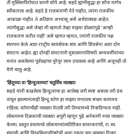
ती मुस्लिमविरोधात करणे सोपे आहे. सहदे ह्यांनीसुद्धा हा सोपा मार्गच
स्वीकारला आहे. सहदे हे राजकारणी नेते नाहीत, त्यांना राजकीय
आकांक्षा नाहीत. ते अतिशय अभ्यासू असे अर्थशास्त्रज्ञ आहेत.
त्यांनीसुद्धा असे जेव्हा मी म्हणतो तेव्हा माझ्या डोळ्यांपुढे ‘आम्ही
राजकारण करीत नाही’ असे म्हणत म्हणत, ज्यांनी राजकीय पक्ष
स्थापना केले अशा राप्ट्रीय स्वयंसेवक संघ आणि शिवसेना अशा दोन
संघटना आहेत. ह्या दोनही संघटनांनी मुसलमानांविषयी अन्यधर्मीयांच्या
मनांत असलेल्या पूर्वग्रहांचा पुरेपूर लाभ उचलला आहे आणि अजूनही तो
घेणे चालु आहे.
‘हिंदूच्या वा ‘हिन्दुत्वाच्या’ चतुर्विध व्याख्या
सहदे यांनी काढलेला हिन्दुत्वाचा हा आलेख जरी स्पष्ट असला तरी ग्रंथ
वाचून झाल्यानंतरही हिन्दू कोण हा माझ्या मनातला संभ्रम कायमच
राहिला. कोणाचीही व्याख्या घेतली तरी तिच्यामध्ये निःसंदिग्धता नाही.
लोकमान्य टिळकांची व्याख्या अपुरी म्हणून पुढे अनेकांनी नव्या व्याख्या
केल्या. प्रस्तुत ग्रंथामध्ये लोकमान्यांव्यतिरिक्त सावरकरांची, रा. स्व.
संघाची आणि विश्वहिन्दुपरिषदेची अशा एकूण चार व्याख्या दिल्या