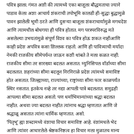
पवित्र झाला. गंमत अशी की त्यामध्ये एका बाजूला बौद्धमताचा ज्याने
पाडाव केला अशा आचार्य शंकराची तपोभूमि कालडी ही-सुद्धा बुद्धामुळे
पावन झालेली भूमी ठरते आणि दुसर्‍या बाजूला शंकराचार्यामुळे मगधदेश
आणि त्यामधील बोधगया ही पवित्र होतात. मग परस्परविरुद्ध मते
असलेल्या उभयतांमुळे संपूर्ण विश्व का पवित्र होऊ शकत नाहीआणि
काही प्रदेश अपवित्र कसा शिल्लक राहतो. आणि ही पावित्र्याची मर्यादा
नेमकी राजकीय सीमेपर्यन्त जाऊन कशी थांबते ते मला कळत नाही.
राजकीय सीमा तर सारख्या बदलत असतात. म्युनिसिपल वॉर्डाच्या सीमा
बदलतात. शहरांच्या सीमा बदलून निरनिराळे प्रदेश त्यांमध्ये समाविष्ट
होत असतात. जिल्ह्याच्या, राज्यांच्या, राष्ट्रांच्या सीमा फार काळपर्यंत
स्थिर नसतात. इतकेच नव्हे तर नद्या आपली पात्रे बदलतात. समुद्रही
आपल्या सीमा बदलत असतो. पण धर्माभिमान्यांच्या श्रद्धा बदलत
नाहीत. अथवा ज्या बदलत नाहीत त्यांनाच श्रद्धा म्हणतात आणि जे
श्रद्धाळू असतात त्यांना धार्मिक म्हणतात. असो.
‘पितृभू’ ह्या शब्दामध्ये वंशाचा विचार समाविष्ट आहे. वंशांमधले भेद
आणि त्यांवर आधारलेले श्रेष्ठकनिष्ठत्व हा विचार मला मुळातच मान्य