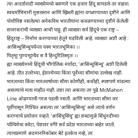
त्या आदर्शवादी व्याख्येमध्ये बसणारे एक हजार हिंदू सापडले तर वाहवा.
स्वधर्माभिमानी मुसलमान आणि ख्रिस्ती ह्यांना वगळण्याच्या दृष्टीने आणि
पोथीनिष्ठ नसलेल्या अनेकविध भारतीयांना कवळण्याच्या दृष्टीने केलेली
सावरकरांची व्याख्या आधी पाहू. ही व्याख्या सर्व हिंदूचे एक राष्ट्र –
हिंदूराष्ट्र – निर्माण करण्याच्या हेतूने घडविली आहे. व्याख्या अशी आहे :
आसिन्धुसिन्धुपर्यन्ता यस्य भारतभूमिका ।।
पितृभूः पुण्यभूश्चैव स वै हिन्दुरितिस्मृतः ।।
ह्या व्याख्येमध्ये हिंदूंची भौगोलिक मर्यादा, ‘आसिन्धुसिन्धु’ अशी दिलेली
आहे. तीत उत्तरेच्या, ईशान्येच्या किंवा पूर्वेच्या सीमांचा उल्लेख नाही.
भारताच्या किंवा भारतवर्षाच्या सीमा कोणीही, कधीही, स्पष्टपणे मांडल्या
असल्याचे मला माहीत नाही. तशा त्या असत्या तर पुढे McMahon
Line ओढण्याची गरज पडली नसती. आणि भारताच्या सीमा जर
पूर्वीपासून निश्चित असत्या तर ‘आसिन्धुसिन्धु’ असे त्यांचे वर्णन
करण्याचे प्रयोजन नव्हते. ‘आसिंधुसिंधु’ ह्या शब्दामुळे सिंधुनदीच्या
पश्चिमेचा क्वेटा, पेशावर वगैरे सर्व प्रदेश भारताच्या बाहेर जातो.
त्याचप्रमाणे अंदमाननिकोबार बेटे इतकेच नव्हे, तर