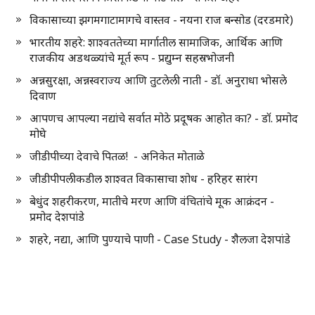
विकासाच्या झगमगाटामागचे वास्तव - नयना राज बन्सोड (दरडमारे)
भारतीय शहरे: शाश्वततेच्या मार्गातील सामाजिक, आर्थिक आणि
राजकीय अडथळ्यांचे मूर्त रूप - प्रद्युम्न सहस्रभोजनी
अन्नसुरक्षा, अन्नस्वराज्य आणि तुटलेली नाती - डॉ. अनुराधा भोसले
दिवाण
आपणच आपल्या नद्यांचे सर्वात मोठे प्रदूषक आहोत का? - डॉ. प्रमोद
मोघे
जीडीपीच्या देवाचे पितळ! - अनिकेत मोताळे
जीडीपीपलीकडील शाश्वत विकासाचा शोध - हरिहर सारंग
बेधुंद शहरीकरण, मातीचे मरण आणि वंचितांचे मूक आक्रंदन -
प्रमोद देशपांडे
शहरे, नद्या, आणि पुण्याचे पाणी - Case Study - शैलजा देशपांडे