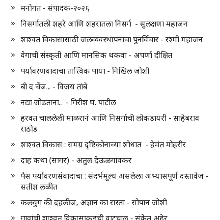
मनोगत - संपादक-२०२६
निसर्गातली शहरे आणि शहरातला निसर्ग - सुलक्षणा महाजन
शाश्वत विकासासाठी जलव्यवस्थापनाचा पुनर्विचार - रश्मी महाजन
वेगाची संस्कृती आणि मानसिक थकवा - अपर्णा दीक्षित
पर्यावरणवादाचा तात्त्विक पाया - निखिल जोशी
बी द चेंज... - विजय तांबे
नद्या जोडताना.. - गिरीश घ. पाटील
हरवत चाललेली माळरानं आणि निसर्गाची लोकडायरी - साहेबराव
राठोड
शाश्वत विकास : समग्र दृष्टिकोनाच्या शोधात - हेमंत मोहरीर
दाह कथा (सागर) - अतुल देऊळगावकर
पैस पर्यावरणसंवादाचा : संदर्भमूल्य असलेला अभ्यासपूर्ण दस्तावेज -
सतीश लळीत
कलयुग की दहलीज, अज्ञान का रास्ता - सोपान जोशी
गावांची शाश्वत विकासाकडची वाटचाल - संकेत अहेर