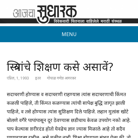
MENU
स्त्रियांचे शिक्षण कसे असावें?
एप्रिल, 1, 1993
इतर
गोपाळ गणेश आगरकर
सदाचरणी होण्यास व सदाचरणी राहण्यास त्यांस सदाचरणाची किंमत
कळली पाहिजे, ती किंमत कळण्यास त्यांची सापेक्ष बुद्धि जागृत झाली
पाहिजे, व तसे होण्यास त्यांस सुशिक्षण दिले पाहिजे. लहान मुलांस खोटे
बोलणे वगैरे पापांपासून दूर ठेवण्यास छडीचाच केवळ उपयोग नको आहे.
पाप केल्यास शरीरदंड होतो येवढेच ज्ञान ज्यास मिळाले आहे तो सदैव
पापपराङ्मुख राहील, असे मुळीच नाही. शिक्षा होण्याचा संभव गेला की, तो