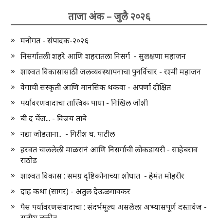
ताजा अंक – जुलै २०२६
मनोगत - संपादक-२०२६
निसर्गातली शहरे आणि शहरातला निसर्ग - सुलक्षणा महाजन
शाश्वत विकासासाठी जलव्यवस्थापनाचा पुनर्विचार - रश्मी महाजन
वेगाची संस्कृती आणि मानसिक थकवा - अपर्णा दीक्षित
पर्यावरणवादाचा तात्त्विक पाया - निखिल जोशी
बी द चेंज... - विजय तांबे
नद्या जोडताना.. - गिरीश घ. पाटील
हरवत चाललेली माळरानं आणि निसर्गाची लोकडायरी - साहेबराव
राठोड
शाश्वत विकास : समग्र दृष्टिकोनाच्या शोधात - हेमंत मोहरीर
दाह कथा (सागर) - अतुल देऊळगावकर
पैस पर्यावरणसंवादाचा : संदर्भमूल्य असलेला अभ्यासपूर्ण दस्तावेज -
सतीश लळीत