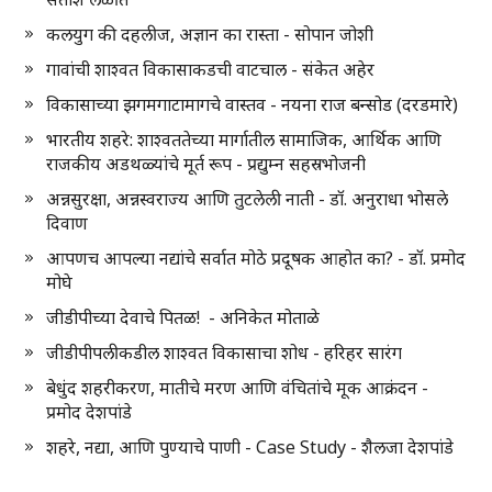
कलयुग की दहलीज, अज्ञान का रास्ता - सोपान जोशी
गावांची शाश्वत विकासाकडची वाटचाल - संकेत अहेर
विकासाच्या झगमगाटामागचे वास्तव - नयना राज बन्सोड (दरडमारे)
भारतीय शहरे: शाश्वततेच्या मार्गातील सामाजिक, आर्थिक आणि
राजकीय अडथळ्यांचे मूर्त रूप - प्रद्युम्न सहस्रभोजनी
अन्नसुरक्षा, अन्नस्वराज्य आणि तुटलेली नाती - डॉ. अनुराधा भोसले
दिवाण
आपणच आपल्या नद्यांचे सर्वात मोठे प्रदूषक आहोत का? - डॉ. प्रमोद
मोघे
जीडीपीच्या देवाचे पितळ! - अनिकेत मोताळे
जीडीपीपलीकडील शाश्वत विकासाचा शोध - हरिहर सारंग
बेधुंद शहरीकरण, मातीचे मरण आणि वंचितांचे मूक आक्रंदन -
प्रमोद देशपांडे
शहरे, नद्या, आणि पुण्याचे पाणी - Case Study - शैलजा देशपांडे