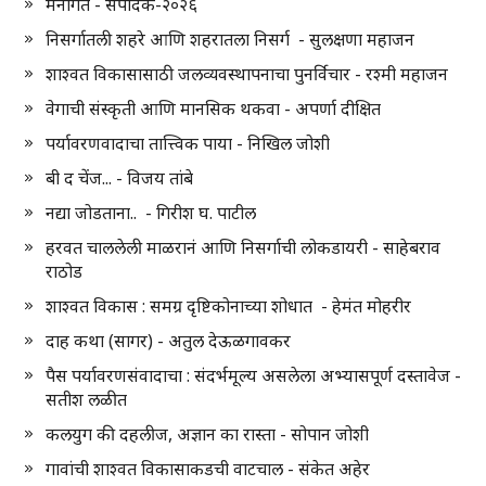
मनोगत - संपादक-२०२६
निसर्गातली शहरे आणि शहरातला निसर्ग - सुलक्षणा महाजन
शाश्वत विकासासाठी जलव्यवस्थापनाचा पुनर्विचार - रश्मी महाजन
वेगाची संस्कृती आणि मानसिक थकवा - अपर्णा दीक्षित
पर्यावरणवादाचा तात्त्विक पाया - निखिल जोशी
बी द चेंज... - विजय तांबे
नद्या जोडताना.. - गिरीश घ. पाटील
हरवत चाललेली माळरानं आणि निसर्गाची लोकडायरी - साहेबराव
राठोड
शाश्वत विकास : समग्र दृष्टिकोनाच्या शोधात - हेमंत मोहरीर
दाह कथा (सागर) - अतुल देऊळगावकर
पैस पर्यावरणसंवादाचा : संदर्भमूल्य असलेला अभ्यासपूर्ण दस्तावेज -
सतीश लळीत
कलयुग की दहलीज, अज्ञान का रास्ता - सोपान जोशी
गावांची शाश्वत विकासाकडची वाटचाल - संकेत अहेर