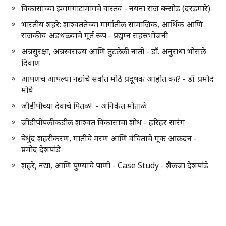
विकासाच्या झगमगाटामागचे वास्तव - नयना राज बन्सोड (दरडमारे)
भारतीय शहरे: शाश्वततेच्या मार्गातील सामाजिक, आर्थिक आणि
राजकीय अडथळ्यांचे मूर्त रूप - प्रद्युम्न सहस्रभोजनी
अन्नसुरक्षा, अन्नस्वराज्य आणि तुटलेली नाती - डॉ. अनुराधा भोसले
दिवाण
आपणच आपल्या नद्यांचे सर्वात मोठे प्रदूषक आहोत का? - डॉ. प्रमोद
मोघे
जीडीपीच्या देवाचे पितळ! - अनिकेत मोताळे
जीडीपीपलीकडील शाश्वत विकासाचा शोध - हरिहर सारंग
बेधुंद शहरीकरण, मातीचे मरण आणि वंचितांचे मूक आक्रंदन -
प्रमोद देशपांडे
शहरे, नद्या, आणि पुण्याचे पाणी - Case Study - शैलजा देशपांडे