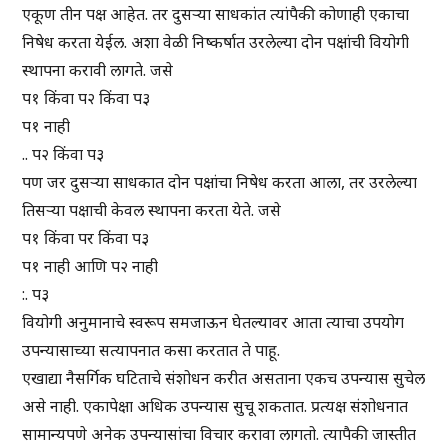
एकूण तीन पक्ष आहेत. तर दुसऱ्या साधकांत त्यांपैकी कोणाही एकाचा
निषेध करता येईल. अशा वेळी निष्कर्षात उरलेल्या दोन पक्षांची वियोगी
स्थापना करावी लागते. जसे
प१ किंवा प२ किंवा प३
प१ नाही
.. प२ किंवा प३
पण जर दुसऱ्या साधकात दोन पक्षांचा निषेध करता आला, तर उरलेल्या
तिसऱ्या पक्षाची केवल स्थापना करता येते. जसे
प१ किंवा पर किंवा प३
प१ नाही आणि प२ नाही
:. प३
वियोगी अनुमानाचे स्वरूप समजाऊन घेतल्यावर आता त्याचा उपयोग
उपन्यासाच्या सत्यापनात कसा करतात ते पाहू.
एखाद्या नैसर्गिक घटिताचे संशोधन करीत असताना एकच उपन्यास सुचेल
असे नाही. एकापेक्षा अधिक उपन्यास सुचू शकतात. प्रत्यक्ष संशोधनात
सामान्यपणे अनेक उपन्यासांचा विचार करावा लागतो. त्यापैकी जास्तीत