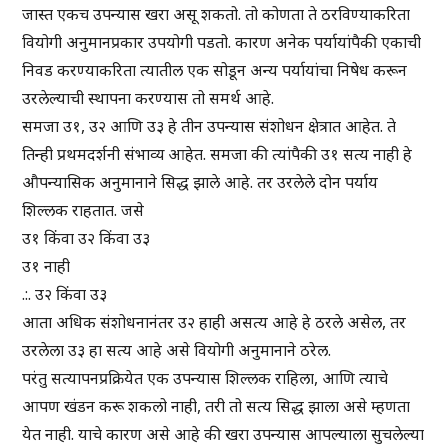
जास्त एकच उपन्यास खरा असू शकतो. तो कोणता ते ठरविण्याकरिता
वियोगी अनुमानप्रकार उपयोगी पडतो. कारण अनेक पर्यायांपैकी एकाची
निवड करण्याकरिता त्यातील एक सोडून अन्य पर्यायांचा निषेध करून
उरलेल्याची स्थापना करण्यास तो समर्थ आहे.
समजा उ१, उ२ आणि उ३ हे तीन उपन्यास संशोधन क्षेत्रात आहेत. ते
तिन्ही प्रथमदर्शनी संभाव्य आहेत. समजा की त्यांपैकी उ१ सत्य नाही हे
औपन्यासिक अनुमानाने सिद्ध झाले आहे. तर उरलेले दोन पर्याय
शिल्लक राहतात. जसे
उ१ किंवा उ२ किंवा उ३
उ१ नाही
.:. उ२ किंवा उ३
आता अधिक संशोधनानंतर उ२ हाही असत्य आहे हे ठरले असेल, तर
उरलेला उ३ हा सत्य आहे असे वियोगी अनुमानाने ठरेल.
परंतु सत्यापनप्रक्रियेत एक उपन्यास शिल्लक राहिला, आणि त्याचे
आपण खंडन करू शकलो नाही, तरी तो सत्य सिद्ध झाला असे म्हणता
येत नाही. याचे कारण असे आहे की खरा उपन्यास आपल्याला सुचलेल्या