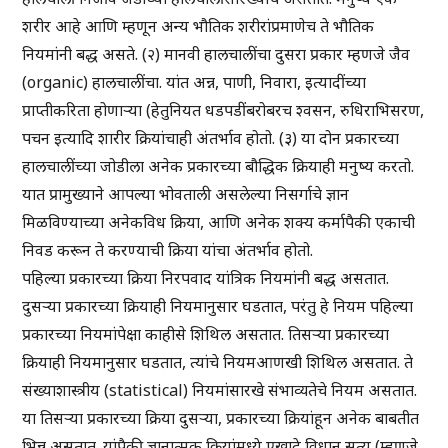
शरीर आहे आणि म्हणून अन्य भौतिक शरीरांप्रमाणेच ते भौतिक
नियमांनी बद्ध असते. (२) मानवी हालचालींचा दुसरा प्रकार म्हणजे जैव
(organic) हालचालींचा. यांत अन्न, पाणी, निवारा, इत्यादींच्या
प्राप्तीकरिता होणार्‍या (हेतुनियत धडपडींबरोबरच श्वसन, रुधिराभिसरण,
पचन इत्यादि शारीर क्रियांचाही अंतर्भाव होतो. (३) या दोन प्रकारच्या
हालचालींच्या जोडीला अनेक प्रकारच्या बौद्धिक क्रियाही मनुष्य करतो.
यात प्रामुख्याने आपल्या भोवताली असलेल्या निसर्गाचे ज्ञान
मिळविण्याच्या अनेकविध क्रिया, आणि अनेक शक्य कर्मापैकी एकाची
निवड करून ते करण्याची क्रिया यांचा अंतर्भाव होतो.
पहिल्या प्रकारच्या क्रिया निरपवाद यांत्रिक नियमांनी बद्ध असतात.
दुसर्‍या प्रकारच्या क्रियाही नियमानुसार घडतात, परंतु हे नियम पहिल्या
प्रकारच्या नियमांपेक्षा काहीसे शिथिल असतात. तिसर्‍या प्रकारच्या
क्रियाही नियमानुसार घडतात, त्यांचे नियमआणखी शिथिल असतात. ते
संख्याशास्त्रीय (statistical) नियमांसारखे संभाव्यतेचे नियम असतात.
या तिसर्‍या प्रकारच्या क्रिया दुसर्‍या, प्रकारच्या क्रियांहून अनेक बाबतीत
भिन्न असतात. यांपैकी ज्ञानात्मक क्रियांमध्ये एखादे विधान सत्य (म्हणजे