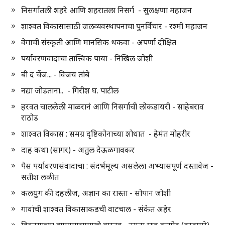
निसर्गातली शहरे आणि शहरातला निसर्ग - सुलक्षणा महाजन
शाश्वत विकासासाठी जलव्यवस्थापनाचा पुनर्विचार - रश्मी महाजन
वेगाची संस्कृती आणि मानसिक थकवा - अपर्णा दीक्षित
पर्यावरणवादाचा तात्त्विक पाया - निखिल जोशी
बी द चेंज... - विजय तांबे
नद्या जोडताना.. - गिरीश घ. पाटील
हरवत चाललेली माळरानं आणि निसर्गाची लोकडायरी - साहेबराव
राठोड
शाश्वत विकास : समग्र दृष्टिकोनाच्या शोधात - हेमंत मोहरीर
दाह कथा (सागर) - अतुल देऊळगावकर
पैस पर्यावरणसंवादाचा : संदर्भमूल्य असलेला अभ्यासपूर्ण दस्तावेज -
सतीश लळीत
कलयुग की दहलीज, अज्ञान का रास्ता - सोपान जोशी
गावांची शाश्वत विकासाकडची वाटचाल - संकेत अहेर