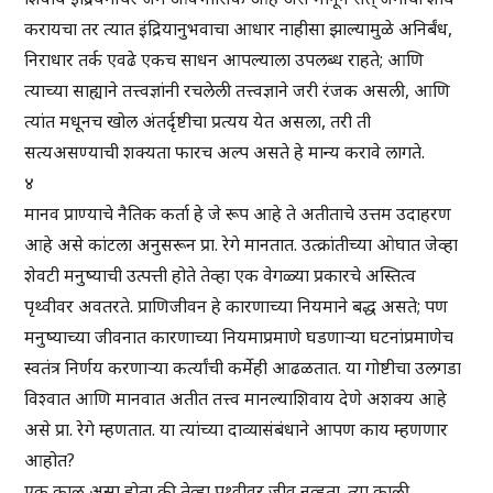
करायचा तर त्यात इंद्रियानुभवाचा आधार नाहीसा झाल्यामुळे अनिर्बंध,
निराधार तर्क एवढे एकच साधन आपल्याला उपलब्ध राहते; आणि
त्याच्या साह्याने तत्त्वज्ञांनी रचलेली तत्त्वज्ञाने जरी रंजक असली, आणि
त्यांत मधूनच खोल अंतर्दृष्टीचा प्रत्यय येत असला, तरी ती
सत्यअसण्याची शक्यता फारच अल्प असते हे मान्य करावे लागते.
४
मानव प्राण्याचे नैतिक कर्ता हे जे रूप आहे ते अतीताचे उत्तम उदाहरण
आहे असे कांटला अनुसरून प्रा. रेगे मानतात. उत्क्रांतीच्या ओघात जेव्हा
शेवटी मनुष्याची उत्पत्ती होते तेव्हा एक वेगळ्या प्रकारचे अस्तित्व
पृथ्वीवर अवतरते. प्राणिजीवन हे कारणाच्या नियमाने बद्ध असते; पण
मनुष्याच्या जीवनात कारणाच्या नियमाप्रमाणे घडणार्‍या घटनांप्रमाणेच
स्वतंत्र निर्णय करणार्‍या कर्त्यांची कर्मेही आढळतात. या गोष्टीचा उलगडा
विश्वात आणि मानवात अतीत तत्त्व मानल्याशिवाय देणे अशक्य आहे
असे प्रा. रेगे म्हणतात. या त्यांच्या दाव्यासंबंधाने आपण काय म्हणणार
आहोत?
एक काळ असा होता की तेव्हा पृथ्वीवर जीव नव्हता. त्या काळी