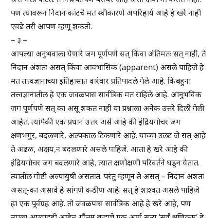
पण त्यावरून निदान कांटचे मत स्वीकारणे अपरिहार्य आहे हे खरे नाही
एवढे तरी आपण म्हणू शकतो.
– ३ –
आपल्या अनुभवाला येणारे जग पूर्णपणे सत् किंवा अंतिमतः सत् नाही, ते
निदान अंशतः असत् किंवा आवभासिक (apparent) असले पाहिजे हे
मत तत्त्वज्ञानाच्या इतिहासात वारंवार प्रतिपादले गेले आहे. किंबहुना
तत्त्वज्ञानातील हे एक जवळपास सार्वत्रिक मत राहिले आहे. आनुभविक
जग पूर्णपणे सत् का असू शकत नाही या प्रश्नाला अनेक उत्तरे दिली गेली
आहेत. त्यांपैकी एक प्रधान उत्तर असे आहे की इंद्रियगोचर जग
क्षणभंगुर, बदलणारे, अल्पकाल टिकणारे आहे. याच्या उलट जे सत् आहे
ते अढळ, अक्षय,न बदलणारे असले पाहिजे. आता हे खरे आहे की
इंद्रियगोचर जग बदलणारे आहे, त्यात क्षणोक्षणी परिवर्तने घडून येतात.
त्यातील गोष्टी अल्पायुषी असतात. परंतु म्हणून ते असत् – निदान अंशतः
असत्-का असावे हे सांगणे कठीण आहे. सत् हे शाश्वत असले पाहिजे
हा एक पूर्वग्रह आहे. तो जवळपास सार्वत्रिक आहे हे खरे आहे, पण
त्याला अपवादही आहेत. गौतम बुद्धाचे एक आर्य सत्य ‘सर्वं क्षणिकम्’ हे