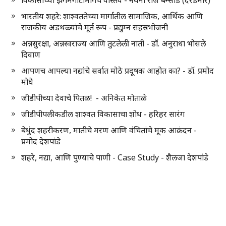
विकासाच्या झगमगाटामागचे वास्तव - नयना राज बन्सोड (दरडमारे)
भारतीय शहरे: शाश्वततेच्या मार्गातील सामाजिक, आर्थिक आणि
राजकीय अडथळ्यांचे मूर्त रूप - प्रद्युम्न सहस्रभोजनी
अन्नसुरक्षा, अन्नस्वराज्य आणि तुटलेली नाती - डॉ. अनुराधा भोसले
दिवाण
आपणच आपल्या नद्यांचे सर्वात मोठे प्रदूषक आहोत का? - डॉ. प्रमोद
मोघे
जीडीपीच्या देवाचे पितळ! - अनिकेत मोताळे
जीडीपीपलीकडील शाश्वत विकासाचा शोध - हरिहर सारंग
बेधुंद शहरीकरण, मातीचे मरण आणि वंचितांचे मूक आक्रंदन -
प्रमोद देशपांडे
शहरे, नद्या, आणि पुण्याचे पाणी - Case Study - शैलजा देशपांडे