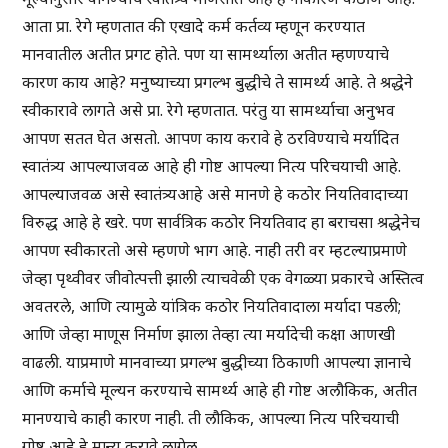
आता प्रा. रेगे म्हणतात की एखादे कर्म कर्तव्य म्हणून करण्यात
मानवातील अतीत प्रगट होते. पण या सामर्थ्याला अतीत म्हणण्याचे
कारण काय आहे? मनुष्याच्या प्रगल्भ बुद्धीचे ते सामर्थ्य आहे. ते श्रद्धेने
स्वीकारावे लागते असे प्रा. रेगे म्हणतात. परंतु या सामर्थ्याचा अनुभव
आपण सतत घेत असतो. आपण काय करावे हे ठरविण्याचे मर्यादित
स्वातंत्र्य आपल्याजवळ आहे ही गोष्ट आपल्या नित्य परिचयाची आहे.
आपल्याजवळ असे स्वातंत्र्यआहे असे मानणे हे कठोर नियतिवादाच्या
विरुद्ध आहे हे खरे. पण सार्वत्रिक कठोर नियतिवाद हा बराचसा श्रद्धेनेच
आपण स्वीकारतो असे म्हणणे भाग आहे. नाही तरी वर म्हटल्याप्रमाणे
जेव्हा पृथ्वीवर जीवोत्पत्ती झाली त्याचवेळी एक वेगळ्या प्रकारचे अस्तित्व
अवतरले, आणि त्यामुळे यांत्रिक कठोर नियतिवादाला मर्यादा पडली;
आणि जेव्हा माणूस निर्माण झाला तेव्हा त्या मर्यादेची कक्षा आणखी
वाढली. याप्रमाणे मानवाच्या प्रगल्भ बुद्धीच्या ठिकाणी आपल्या ज्ञानाचे
आणि कर्माचे मूल्यन करण्याचे सामर्थ्य आहे ही गोष्ट अलौकिक, अतीत
मानण्याचे काही कारण नाही. ती लौकिक, आपल्या नित्य परिचयाची
गोष्ट आहे हे मान्य करावे लागेल.