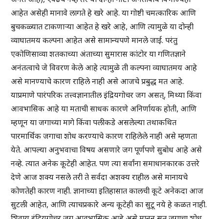
आहेत असेही मानावे लागते हे खरे आहे. या गोष्टी चमत्कारिक आणि
बुचकळ्यात टाकणार्‍या आहेत हे खरे आहे, आणि त्यामुळे या दोन्ही
व्याघातमय कल्पना आहेत असे सामान्यपणे मानले जाई. परंतु
एकोणिसाव्या शतकाच्या अंताच्या सुमारास कांटोर या गणितज्ञाने
अनंतत्वाचे जे विवरण केले आहे त्यामुळे ती कल्पना व्याघातमय आहे
असे मानण्याचे कारण राहिले नाही असे आजचे प्रबुद्ध मत आहे.
याप्रमाणे पारंपरिक तत्त्वज्ञानातील इंद्रियगोचर जग असत्, मिथ्या किंवा
आवभासिक आहे या मताची साधक कारणे अनिर्णायक होती, आणि
म्हणून या जगाच्या मागे किंवा पलीकडे असलेल्या तथाकथित
पारमार्थिक जगाचा शोध करण्याचे कारण राहिलेले नाही असे म्हणता
येते. आपल्या अनुभवाचा विषय असणारे जग पूर्णपणे सुबोध आहे असे
नव्हे. त्यात अनेक कूटेही आहेत. पण त्या सर्वांना समाधानकारक उत्तरे
देणे आज शक्य नसले तरी ते सर्वदा अशक्य राहील असे मानायचे
कोणतेही कारण नाही. ज्ञानाच्या इतिहासात कालची कूटे अनेकदा आज
सुटली आहेत, आणि त्याचप्रकारे अन्य कूटेही का सुटू नये हे कळत नाही.
शिवाय इंद्रियगोचर जग आवभासिक आहे असे मानून सत् जगाचा शोध