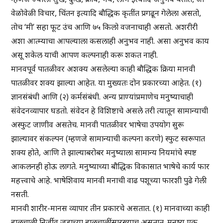
वेळोवेळी विचार, चिंतन इत्यादि बौद्धिक कृतींत प्रगढून गेलेला असतो,
तोच ‘मी’ सहा फूट उंच आणि ७५ किलो वजनाचाही असतो. अशरीरी
अशा आत्म्याचा आपल्याला कसलाही अनुभव नाही. असा अनुभव काय
असू शकेल याची आपण कल्पनाही करू शकत नाही.
मानवपूर्व पातळीवर अशक्य असलेल्या काही बौद्धिक क्रिया मानवी
पातळीवर शक्य झाल्या आहेत. या मुख्यतः दोन प्रकारच्या आहेत. (१)
ज्ञानसंबंधी आणि (२) कर्मसंबंधी. अन्य प्राण्यांप्रमाणेच मनुष्याचाही
संवेदनव्यापार घडतो. संवेदन हे विशिष्टाचे असले तरी त्यातून सामान्याची
अस्फुट जाणीव असतेच. मानवी पातळीवर भाषेचा उपयोग सुरू
झाल्यावर संकल्पन (म्हणजे सामान्याची कल्पना करणे) स्फुट स्वरूपात
शक्य होते, आणि ते झाल्याबरोबर मनुष्याला सामान्य नियमांचे स्पष्ट
आकलनही होऊ लागते. मनुष्याच्या बौद्धिक विकासात भाषेचे कार्य फार
महत्त्वाचे आहे. भाषेशिवाय मानवी मनाची वाढ पशूच्या फारशी पुढे गेली
नसती.
मानवी शारीर-मानस व्यापार तीन प्रकारचे असतात. (१) मानवाच्या काही
हालचाली निर्जीव जडाच्या हालचालींसारख्याच असतात. मनुष्य एक