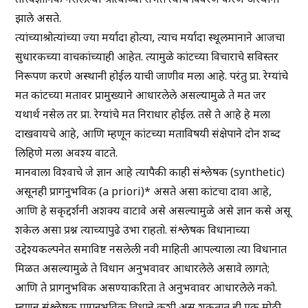
झाले असते.
त्यांच्याश्रोत्यांच्या ज्या मर्यादा होत्या, त्याच मर्यादा स्थूलमानाने आजचा
सुधारकच्या वाचकांच्याही आहेत. त्यामुळे कांटच्या विचाराचे सविस्तर
निरूपण करणे अस्थानी होईल याची जाणीव मला आहे. परंतु प्रा. रेग्यांचे
मत कांटच्या मतावर प्रामुख्याने आधारलेले असल्यामुळे ते मत जर
यथार्थ नसेल तर प्रा. रेग्यांचे मत निराधार होईल. तसे ते आहे हे मला
दाखवायचे आहे, आणि म्हणून कांटच्या मताविषयी संक्षेपाने दोन शब्द
लिहिणे मला अवश्य वाटते.
मानवाला विश्वाचे जे ज्ञान आहे त्यापैकी काही संश्लेषक (synthetic)
असूनही प्रागनुभविक (a priori)* असते असा कांटचा दावा आहे,
आणि हे सकृद्दर्शनी अशक्य वाटावे असे असल्यामुळे असे ज्ञान कसे असू
शकेल असा प्रश्न त्याच्यापुढे उभा राहतो. संश्लेषक विधानाच्या
उद्देश्यकल्पनेत समाविष्ट नसलेली नवी माहिती आपल्याला त्या विधानात
मिळत असल्यामुळे ते विधान अनुभवावर आधारलेले असावे लागते;
आणि ते प्रागनुभविक असण्याकरिता ते अनुभवावर आधारलेले नको.
म्हणून संश्लेषक प्रागनुभविक विधाने कशी असू शकतात ही एक मोठी