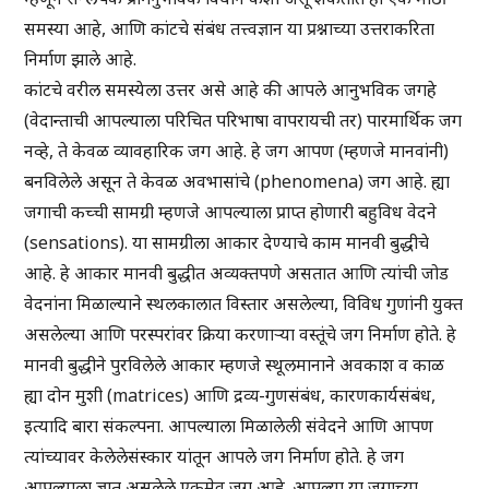
समस्या आहे, आणि कांटचे संबंध तत्त्वज्ञान या प्रश्नाच्या उत्तराकरिता
निर्माण झाले आहे.
कांटचे वरील समस्येला उत्तर असे आहे की आपले आनुभविक जगहे
(वेदान्ताची आपल्याला परिचित परिभाषा वापरायची तर) पारमार्थिक जग
नव्हे, ते केवळ व्यावहारिक जग आहे. हे जग आपण (म्हणजे मानवांनी)
बनविलेले असून ते केवळ अवभासांचे (phenomena) जग आहे. ह्या
जगाची कच्ची सामग्री म्हणजे आपल्याला प्राप्त होणारी बहुविध वेदने
(sensations). या सामग्रीला आकार देण्याचे काम मानवी बुद्धीचे
आहे. हे आकार मानवी बुद्धीत अव्यक्तपणे असतात आणि त्यांची जोड
वेदनांना मिळाल्याने स्थलकालात विस्तार असलेल्या, विविध गुणांनी युक्त
असलेल्या आणि परस्परांवर क्रिया करणार्‍या वस्तूंचे जग निर्माण होते. हे
मानवी बुद्धीने पुरविलेले आकार म्हणजे स्थूलमानाने अवकाश व काळ
ह्या दोन मुशी (matrices) आणि द्रव्य-गुणसंबंध, कारणकार्यसंबंध,
इत्यादि बारा संकल्पना. आपल्याला मिळालेली संवेदने आणि आपण
त्यांच्यावर केलेलेसंस्कार यांतून आपले जग निर्माण होते. हे जग
आपल्याला ज्ञात असलेले एकमेव जग आहे. आपल्या या जगाच्या