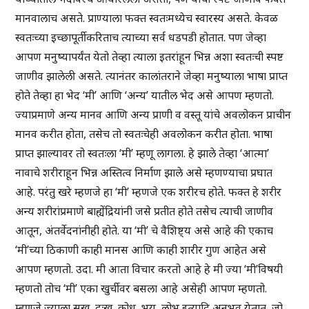
मानवालाच असते. प्राण्याला फक्त स्वतःमध्येच स्वारस्य असते. केवळ
स्वतःच्या इच्छापूर्तीकरिताच त्याच्या सर्व धडपडी होतात. पण जेव्हा
आपण मनुष्यापर्यंत येतो तेव्हा त्याला इतरांहून भिन्न अशा स्वतःची स्पष्ट
जाणीव झालेली असते. त्यानंतर कालांतराने जेव्हा मनुष्याला भाषा प्राप्त
होते तेव्हा हा भेद ‘मी’ आणि ‘अन्य’ यातील भेद असे आपण म्हणतो.
ज्याप्रमाणे अन्य मानव आणि अन्य प्राणी व वस्तू यांचे अवलोकन प्राचीन
मानव करीत होता, तसेच तो स्वतःचेही अवलोकन करीत होता. भाषा
प्राप्त झाल्यावर तो स्वतःला ‘मी’ म्हणू लागला. हे झाले तेव्हा ‘आत्मा’
नावाचे शरीराहून भिन्न अस्तित्व निर्माण झाले असे म्हणण्याचा प्रघात
आहे. परंतु खरे म्हणजे हा ‘मी’ म्हणजे एक शरीरच होते. फक्त हे शरीर
अन्य शरीरांप्रमाणे बाह्येंद्रियांनी जसे प्रतीत होते तसेच त्याची जाणीव
आतून, अंतर्वेदनांनीही होते. या ‘मी’ चे वैशिष्ट्य असे आहे की एकाच
‘मी’च्या ठिकाणी काही मानस आणि काही शारीर गुण आहेत असे
आपण म्हणतो. उदा. मी आता विचार करतो आहे हे मी ज्या ‘मी’विषयी
म्हणतो तोच ‘मी’ एका खुर्चीवर बसला आहे असेही आपण म्हणतो.
म्हणजे ज्याला सुख, दुःख, क्रोध, भय, लोभ इत्यादि अनुभव येतात, जो