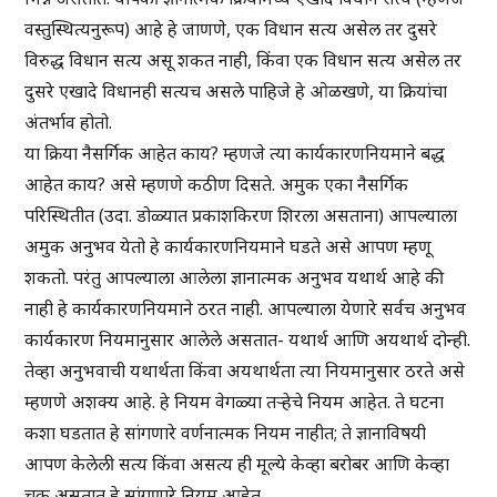
वस्तुस्थित्यनुरूप) आहे हे जाणणे, एक विधान सत्य असेल तर दुसरे
विरुद्ध विधान सत्य असू शकत नाही, किंवा एक विधान सत्य असेल तर
दुसरे एखादे विधानही सत्यच असले पाहिजे हे ओळखणे, या क्रियांचा
अंतर्भाव होतो.
या क्रिया नैसर्गिक आहेत काय? म्हणजे त्या कार्यकारणनियमाने बद्ध
आहेत काय? असे म्हणणे कठीण दिसते. अमुक एका नैसर्गिक
परिस्थितीत (उदा. डोळ्यात प्रकाशकिरण शिरला असताना) आपल्याला
अमुक अनुभव येतो हे कार्यकारणनियमाने घडते असे आपण म्हणू
शकतो. परंतु आपल्याला आलेला ज्ञानात्मक अनुभव यथार्थ आहे की
नाही हे कार्यकारणनियमाने ठरत नाही. आपल्याला येणारे सर्वच अनुभव
कार्यकारण नियमानुसार आलेले असतात- यथार्थ आणि अयथार्थ दोन्ही.
तेव्हा अनुभवाची यथार्थता किंवा अयथार्थता त्या नियमानुसार ठरते असे
म्हणणे अशक्य आहे. हे नियम वेगळ्या तर्‍हेचे नियम आहेत. ते घटना
कशा घडतात हे सांगणारे वर्णनात्मक नियम नाहीत; ते ज्ञानाविषयी
आपण केलेली सत्य किंवा असत्य ही मूल्ये केव्हा बरोबर आणि केव्हा
चूक असतात हे सांगणारे नियम आहेत.