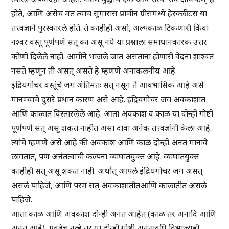
होते, आणि असेच मत त्याच सुमारास प्राचीन ग्रीसमध्ये हेरंक्लीटस या
तत्त्वज्ञाने पुरस्कारले होते. ते काहीही असो, अल्पकाळ टिकणारी किंवा
नश्वर वस्तू पूर्णपणे सत् का असू नये या प्रश्नाला समाधानकारक उत्तर
कोणी दिलेले नाही. आगीने भाजले जात असताना होणारी वेदना शाश्वत
नसते म्हणून ती असत् असते हे म्हणणे अनाकलनीय आहे.
इंद्रियगोचर वस्तूंचे जग अंतिमतः सत् नसून ते आवभासिक आहे असे
मानण्याचे दुसरे प्रधान कारण असे आहे. इंद्रियगोचर जग अवकाशात
आणि काळात विस्तारलेले आहे. आता अवकाश व काळ या दोन्ही गोष्टी
पूर्णपणे सत् असू शकत नाहीत असा दावा अनेक तत्त्वज्ञांनी केला आहे.
त्यांचे म्हणणे असे आहे की अवकाश आणि काळ दोन्ही अनंत मानावे
लागतात, पण अनंतत्वाची कल्पना व्याघातयुक्त आहे. व्याघातयुक्त
काहीही सत् असू शकत नाही. अर्थात् आपले इंद्रियगोचर जग असत्
असले पाहिजे, आणि परम सत् अवकाशातीतआणि कालातीत असले
पाहिजे.
आता काळ आणि अवकाश दोन्ही अनंत आहेत (काळ तर अनादि आणि
अनंत आहे), एवढेच नव्हे तर या दोन्ही गोष्टी अनंतावधि विभाज्यही