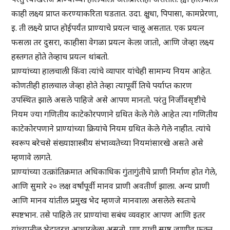
काही लक्ष्य प्राप्त करण्याकरिता घडतात. उदा. क्षुधा, पिपासा, कामप्रेरणा,
इ. ती लक्ष्ये प्राप्त होईपर्यंत प्राण्याचे प्रयत्न चालू असतात. एक प्रयत्न
फसला तर दुसरा, काहीसा वेगळा प्रयत्न केला जातो, आणि जेव्हा लक्ष्य
हस्तगत होते तेव्हाच प्रयत्न थांबतो.
प्राण्यांच्या हालचाली किंवा त्यांचे व्यापार यांचेही सामान्य नियम आहेत.
कोणतीही हालचाल जेव्हा होते तेव्हा त्यापूर्वी तिचे पर्याप्त कारण
उपस्थित झाले असले पाहिजे असे आपण मानतो. परंतु निर्जीवसृष्टीचे
नियम ज्या गणितीय काटेकोरपणाने ग्रथित केले गेले आहेत त्या गणितीय
काटेकोरपणाने प्राण्यांच्या क्रियांचे नियम ग्रथित केले गेले नाहीत. त्यांचे
स्वरूप बरेचसे संख्याशास्त्रीय संभाव्यतेच्या नियमांसारखे असते असे
म्हणावे लागते.
प्राण्यांच्या उत्क्रांतिक्रमात अधिकाधिक गुंतागुंतीचे प्राणी निर्माण होत गेले,
आणि सुमारे २० लक्ष वर्षांपूर्वी मानव प्राणी अवतीर्ण झाला. अन्य प्राणी
आणि मानव यांतील प्रमुख भेद म्हणजे मानवाला असलेले स्वतःचे
स्पष्टभान. तसे पाहिले तर प्राण्यांचा सबंध व्यवहार आपण आणि इतर
यांच्यातील भेदावरच आधारलेला असतो, पण याची स्पष्ट जाणीव फक्त