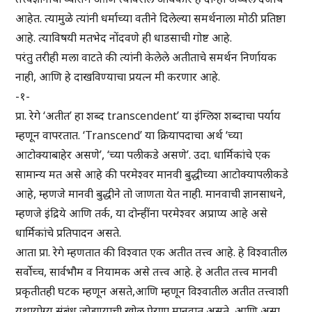
आहेत. त्यामुळे त्यांनी धर्माच्या वतीने दिलेल्या समर्थनाला मोठी प्रतिष्ठा
आहे. त्याविषयी मतभेद नोंदवणे ही धाडसाची गोष्ट आहे.
परंतु तरीही मला वाटते की त्यांनी केलेले अतीताचे समर्थन निर्णायक
नाही, आणि हे दाखविण्याचा प्रयत्न मी करणार आहे.
-१-
प्रा. रेगे ‘अतीत’ हा शब्द transcendent’ या इंग्लिश शब्दाचा पर्याय
म्हणून वापरतात. ‘Transcend’ या क्रियापदाचा अर्थ ‘च्या
आटोक्याबाहेर असणे’, ‘च्या पलीकडे असणे’. उदा. धार्मिकांचे एक
सामान्य मत असे आहे की परमेश्वर मानवी बुद्धीच्या आटोक्यापलीकडे
आहे, म्हणजे मानवी बुद्धीने तो जाणता येत नाही. मानवाची ज्ञानसाधने,
म्हणजे इंद्रिये आणि तर्क, या दोन्हींना परमेश्वर अप्राप्य आहे असे
धार्मिकांचे प्रतिपादन असते.
आता प्रा. रेगे म्हणतात की विश्वात एक अतीत तत्त्व आहे. हे विश्वातील
सर्वोच्च, सार्वभौम व नियामक असे तत्त्व आहे. हे अतीत तत्त्व मानवी
प्रकृतीतही घटक म्हणून असते,आणि म्हणून विश्वातील अतीत तत्त्वाशी
यथायोग्य संबंध जोडण्याची खोल प्रेरणा मानवात असते, आणि असा