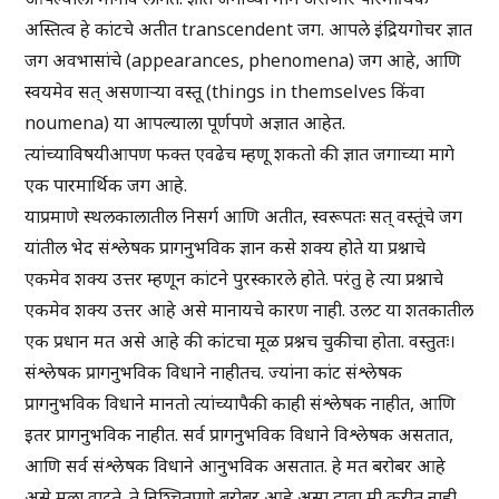
अस्तित्व हे कांटचे अतीत transcendent जग. आपले इंद्रियगोचर ज्ञात
जग अवभासांचे (appearances, phenomena) जग आहे, आणि
स्वयमेव सत् असणार्‍या वस्तू (things in themselves किंवा
noumena) या आपल्याला पूर्णपणे अज्ञात आहेत.
त्यांच्याविषयीआपण फक्त एवढेच म्हणू शकतो की ज्ञात जगाच्या मागे
एक पारमार्थिक जग आहे.
याप्रमाणे स्थलकालातील निसर्ग आणि अतीत, स्वरूपतः सत् वस्तूंचे जग
यांतील भेद संश्लेषक प्रागनुभविक ज्ञान कसे शक्य होते या प्रश्नाचे
एकमेव शक्य उत्तर म्हणून कांटने पुरस्कारले होते. परंतु हे त्या प्रश्नाचे
एकमेव शक्य उत्तर आहे असे मानायचे कारण नाही. उलट या शतकातील
एक प्रधान मत असे आहे की कांटचा मूळ प्रश्नच चुकीचा होता. वस्तुतः।
संश्लेषक प्रागनुभविक विधाने नाहीतच. ज्यांना कांट संश्लेषक
प्रागनुभविक विधाने मानतो त्यांच्यापैकी काही संश्लेषक नाहीत, आणि
इतर प्रागनुभविक नाहीत. सर्व प्रागनुभविक विधाने विश्लेषक असतात,
आणि सर्व संश्लेषक विधाने आनुभविक असतात. हे मत बरोबर आहे
असे मला वाटते. ते निश्चितपणे बरोबर आहे असा दावा मी करीत नाही.