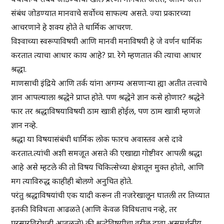
संबंध जोडण्यात मानवाचे सर्वोच्च साफल्य असते. ज्या प्रकारच्या
आचरणाने हे शक्य होते ते धार्मिक आचरण.
विश्वाच्या स्वरूपाविषयी आणि मानवी मनाविषयी हे जे वर्णन धार्मिक
करतात त्याचा आधार काय आहे? प्रा. रेगे म्हणतात की त्याचा आधार
श्रद्धा.
माणसाची इंद्रिये आणि तर्क यांना अगम्य असणार्‍या ह्या अतीत तत्त्वाचे
ज्ञान आपल्याला श्रद्धेने प्राप्त होते. पण श्रद्धेने ज्ञान कसे होणार? श्रद्धेने
फार तर श्रद्धाविषयाविषयी ठाम खात्री होईल, पण ठाम खात्री म्हणजे
ज्ञान नव्हे.
श्रद्धा या विषयासंबंधी धार्मिक लोक फारच अवास्तव असे दावे
करतात.त्यांची अशी समजूत असते की एखाद्या गोष्टीवर आपली श्रद्धा
आहे असे म्हटले की तो विषय चिकित्सेच्या क्षेत्रातून मुक्त होतो, आणि
मग त्याविरुद्ध काहीही बोलणे अनुचित होते.
परंतु श्रद्धाविषयांची एक यादी करून ती नजरेखालून घातली तर तिच्यात
इतकी विविधता आढळते (आणि केवळ विविधताच नव्हे, तर
परस्परविरोधही आढळतो) की श्रद्धेविषयीचा वरील दावा असमर्थनीय