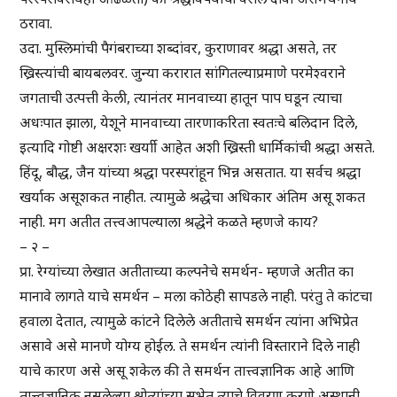
ठरावा.
उदा. मुस्लिमांची पैगंबराच्या शब्दांवर, कुराणावर श्रद्धा असते, तर
ख्रिस्त्यांची बायबलवर. जुन्या करारात सांगितल्याप्रमाणे परमेश्वराने
जगताची उत्पत्ती केली, त्यानंतर मानवाच्या हातून पाप घडून त्याचा
अधःपात झाला, येशूने मानवाच्या तारणाकरिता स्वतःचे बलिदान दिले,
इत्यादि गोष्टी अक्षरशः खर्याी आहेत अशी ख्रिस्ती धार्मिकांची श्रद्धा असते.
हिंदू, बौद्ध, जैन यांच्या श्रद्धा परस्परांहून भिन्न असतात. या सर्वच श्रद्धा
खर्याक असूशकत नाहीत. त्यामुळे श्रद्धेचा अधिकार अंतिम असू शकत
नाही. मग अतीत तत्त्वआपल्याला श्रद्धेने कळते म्हणजे काय?
– २ –
प्रा. रेग्यांच्या लेखात अतीताच्या कल्पनेचे समर्थन- म्हणजे अतीत का
मानावे लागते याचे समर्थन – मला कोठेही सापडले नाही. परंतु ते कांटचा
हवाला देतात, त्यामुळे कांटने दिलेले अतीताचे समर्थन त्यांना अभिप्रेत
असावे असे मानणे योग्य होईल. ते समर्थन त्यांनी विस्ताराने दिले नाही
याचे कारण असे असू शकेल की ते समर्थन तात्त्वज्ञानिक आहे आणि
तात्त्वज्ञानिक नसलेल्या श्रोत्यांच्या सभेत त्याचे विवरण करणे अस्थानी