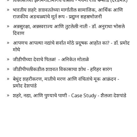
विकासाच्या झगमगाटामागचे वास्तव - नयना राज बन्सोड (दरडमारे)
भारतीय शहरे: शाश्वततेच्या मार्गातील सामाजिक, आर्थिक आणि
राजकीय अडथळ्यांचे मूर्त रूप - प्रद्युम्न सहस्रभोजनी
अन्नसुरक्षा, अन्नस्वराज्य आणि तुटलेली नाती - डॉ. अनुराधा भोसले
दिवाण
आपणच आपल्या नद्यांचे सर्वात मोठे प्रदूषक आहोत का? - डॉ. प्रमोद
मोघे
जीडीपीच्या देवाचे पितळ! - अनिकेत मोताळे
जीडीपीपलीकडील शाश्वत विकासाचा शोध - हरिहर सारंग
बेधुंद शहरीकरण, मातीचे मरण आणि वंचितांचे मूक आक्रंदन -
प्रमोद देशपांडे
शहरे, नद्या, आणि पुण्याचे पाणी - Case Study - शैलजा देशपांडे