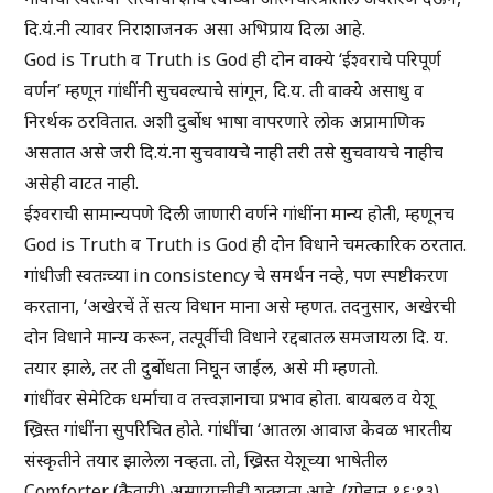
दि.यं.नी त्यावर निराशाजनक असा अभिप्राय दिला आहे.
God is Truth व Truth is God ही दोन वाक्ये ‘ईश्वराचे परिपूर्ण
वर्णन’ म्हणून गांधींनी सुचवल्याचे सांगून, दि.य. ती वाक्ये असाधु व
निरर्थक ठरवितात. अशी दुर्बोध भाषा वापरणारे लोक अप्रामाणिक
असतात असे जरी दि.यं.ना सुचवायचे नाही तरी तसे सुचवायचे नाहीच
असेही वाटत नाही.
ईश्वराची सामान्यपणे दिली जाणारी वर्णने गांधींना मान्य होती, म्हणूनच
God is Truth व Truth is God ही दोन विधाने चमत्कारिक ठरतात.
गांधीजी स्वतःच्या in consistency चे समर्थन नव्हे, पण स्पष्टीकरण
करताना, ‘अखेरचें तें सत्य विधान माना असे म्हणत. तदनुसार, अखेरची
दोन विधाने मान्य करून, तत्पूर्वीची विधाने रद्दबातल समजायला दि. य.
तयार झाले, तर ती दुर्बोधता निघून जाईल, असे मी म्हणतो.
गांधींवर सेमेटिक धर्माचा व तत्त्वज्ञानाचा प्रभाव होता. बायबल व येशू
ख्रिस्त गांधींना सुपरिचित होते. गांधींचा ‘आतला आवाज केवळ भारतीय
संस्कृतीने तयार झालेला नव्हता. तो, ख्रिस्त येशूच्या भाषेतील
Comforter (कैवारी) असण्याचीही शक्यता आहे. (योहान १६:१३).