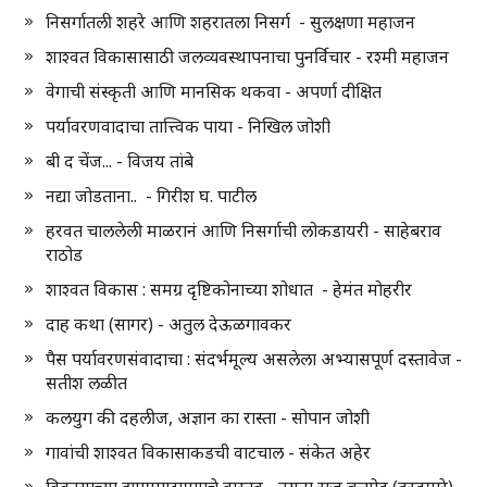
निसर्गातली शहरे आणि शहरातला निसर्ग - सुलक्षणा महाजन
शाश्वत विकासासाठी जलव्यवस्थापनाचा पुनर्विचार - रश्मी महाजन
वेगाची संस्कृती आणि मानसिक थकवा - अपर्णा दीक्षित
पर्यावरणवादाचा तात्त्विक पाया - निखिल जोशी
बी द चेंज... - विजय तांबे
नद्या जोडताना.. - गिरीश घ. पाटील
हरवत चाललेली माळरानं आणि निसर्गाची लोकडायरी - साहेबराव
राठोड
शाश्वत विकास : समग्र दृष्टिकोनाच्या शोधात - हेमंत मोहरीर
दाह कथा (सागर) - अतुल देऊळगावकर
पैस पर्यावरणसंवादाचा : संदर्भमूल्य असलेला अभ्यासपूर्ण दस्तावेज -
सतीश लळीत
कलयुग की दहलीज, अज्ञान का रास्ता - सोपान जोशी
गावांची शाश्वत विकासाकडची वाटचाल - संकेत अहेर