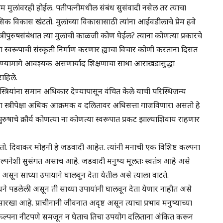
ाम मुलांवरही होईल. पतीपत्नीमधील संबंध सुसंवादी नसेल तर त्याचा
क विकास खंटतो. मुलांच्या विकासासाठी त्यांना आईवडीलाचे प्रेम हवे
त्रीपुरुषसंबंधात त्या मुलांची काळजी कोण घेईल? त्याना कोणत्या प्रकारचे
स्वरूपाची संस्कृती निर्माण करणार ह्याचा विचार कोणी करताना दिसत
न सोडविण्यामागे आवश्यक असणार्याद शिक्षणाचा साधा आराखडासुद्धा
ाहिले.
ंनी स्त्रियांना समान अधिकार देण्यापासून वंचित केले याची परिस्थिजन्य
ा स्त्रीपेक्षा अधिक आक्रमक व दलितावर अधिसत्ता गाजविणारा असतो हे
रुषाचे क्रौर्य कोणत्या ना कोणत्या स्वरूपात प्रकट झाल्याशिवाय राहणार
टतो. दिवाकर मोहनी हे जडवादी आहेत. त्यांनी मनाची एक विशिष्ट कल्पना
ा कल्पनेशी सुसंगत असाच आहे. जडवादी मनुष्य मूलतः स्वतंत्र आहे असे
असून साध्या उपायाने घालवून देता येतील असे त्याला वाटते.
बंधने पडलेली असून ती साध्या उपायांनी घालवून देता येणार नाहीत असे
सारखा आहे. प्राचीनानी जीवनात अदृष्ट असून त्याचा प्रभाव मनुष्याच्या
ाची कल्पना नीटपणे समजून न घेताच तिचा उपयोग दलिताना अंकित करून