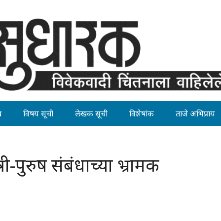
ह
विषय सूची
लेखक सूची
विशेषांक
ताजे अभिप्राय
्री-पुरुष संबंधाच्या भ्रामक