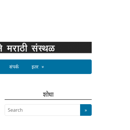
संपर्क
इतर
शोधा