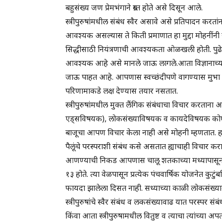
बहुसंख्य जण प्रेमभंगाने ग्रस्त होते असे दिसून आले.
स्त्रीपुरुषांमधील संबंध स्वैर असावे असे प्रतिपादन करतांना
आवश्यक असल्यास ते किती प्रमाणात हा मुद्दा मोहनींनी स्पष
सिद्धीसाठी नियंत्रणाची आवश्यकता ओळखली होती. पुढे या 
आवश्यक आहे असे मानले जाऊ लागले.आता विज्ञानाच्या 
जाऊ पाहत आहे. आपणास स्वच्छंदीपणे वागण्यास मुभा 
परिणामाकडे लक्ष देण्यास तयार नसतात.
स्त्रीपुरुषांमधील मुक्त लैंगिक संबंधाचा विचार करतान
एड्सविषयक), लोकसंख्याविषयक व कायदेविषयक कोणते पर
बाजूचा आपण विचार केला नाही असे मोहनी म्हणतात. हा विच
पैलूंचे परस्पराशी संबंध कसे असतात ह्याचाही विचार कर
आणण्याची निकड आपणास चालू शतकाच्या मध्यापासून भ
१३ होते. त्या वेळपासून प्रत्येक पंचवार्षिक योजनेत क
फायदा झालेला दिसत नाही. सध्याच्या काळी लोकसंख्या
स्त्रीपुरुषांचे स्वैर संबंध व लकसंख्यावाढ यात परस्पर
किंवा आता स्त्रीपुरुषामधील वितुष्ट व त्याचा त्यांच्या अपत्य