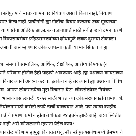
 स्त्रीपुरुषांचे स्वतःच्या मनावर नियंत्रण असावे किंवा नाही, नियंत्रण
्ट केला नाही. प्राचीनांनी ह्या गोष्टीचा विचार करूनच उच्च मूल्याच्या
गोष्टीचा अतिरेक झाला. उच्च ज्ञानप्राप्तीसाठी सर्व इच्छांचे दमन करणे
विकासाबरोबर फ्रॉइडसारख्यांच्या शोधामुळे लंबक दुसऱ्या टोकाला।
असावी असे म्हणणारे लोक आपल्या कृतीच्या मानसिक व बाह्य
ा अशा संबंधांचे सामाजिक, आर्थिक, शैक्षणिक, आरोग्याविषयक (व
िणाम होतील हेही पाहाणे आवश्यक आहे. ह्या प्रश्नाच्या कायद्याच्या
ार त्यानी अवश्य करावा. इतकेच नव्हे तर त्यांनी ह्या प्रश्नाच्या विविध
ावा. आपण लोकसंख्येचा मुद्दा विचारात घेऊ. लोकसंख्येवर नियंत्रण
ासावयास लागली. १९५२ साली भारताच्या लोकसंख्यावाढीचे प्रमाण शे.
ुटुंबनियोजनासाठी करोडो रुपये खर्ची घालण्यात आले. पण त्याचा काहीच
वाढीचे प्रमाण कमी न होता ते शेकडा २४ इतके झाले आहे. अशा स्थितीत
 संबंध नाही असे कोणलातरी म्हणता येईल काय?
ावरील परिणाम हामुद्दा विचारात घेवू. स्वैर स्त्रीपुरुषसंबंधामध्ये प्रेमभंगाचे