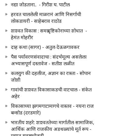
नद्या जोडताना.. - गिरीश घ. पाटील
हरवत चाललेली माळरानं आणि निसर्गाची
लोकडायरी - साहेबराव राठोड
शाश्वत विकास : समग्र दृष्टिकोनाच्या शोधात -
हेमंत मोहरीर
दाह कथा (सागर) - अतुल देऊळगावकर
पैस पर्यावरणसंवादाचा : संदर्भमूल्य असलेला
अभ्यासपूर्ण दस्तावेज - सतीश लळीत
कलयुग की दहलीज, अज्ञान का रास्ता - सोपान
जोशी
गावांची शाश्वत विकासाकडची वाटचाल - संकेत
अहेर
विकासाच्या झगमगाटामागचे वास्तव - नयना राज
बन्सोड (दरडमारे)
भारतीय शहरे: शाश्वततेच्या मार्गातील सामाजिक,
आर्थिक आणि राजकीय अडथळ्यांचे मूर्त रूप -
प्रद्युम्न सहस्रभोजनी