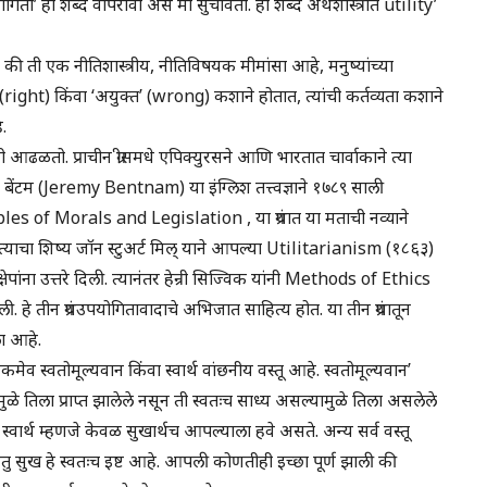
िता’ हा शब्द वापरावा असे मी सुचवितो. हा शब्द अर्थशास्त्रात utility’
की ती एक नीतिशास्त्रीय, नीतिविषयक मीमांसा आहे, मनुष्यांच्या
त (right) किंवा ‘अयुक्त’ (wrong) कशाने होतात, त्यांची कर्तव्यता कशाने
े.
 आढळतो. प्राचीन ग्रीसमधे एपिक्युरसने आणि भारतात चार्वाकाने त्या
 बेंटम (Jeremy Bentnam) या इंग्लिश तत्त्वज्ञाने १७८९ साली
s of Morals and Legislation , या ग्रंथात या मताची नव्याने
ाली. त्याचा शिष्य जॉन स्टुअर्ट मिल् याने आपल्या Utilitarianism (१८६३)
ेपांना उत्तरे दिली. त्यानंतर हेन्री सिज्विक यांनी Methods of Ethics
. हे तीन ग्रंथउपयोगितावादाचे अभिजात साहित्य होत. या तीन ग्रंथातून
ला आहे.
व स्वतोमूल्यवान किंवा स्वार्थ वांछनीय वस्तू आहे. स्वतोमूल्यवान’
ुळे तिला प्राप्त झालेले नसून ती स्वतःच साध्य असल्यामुळे तिला असलेले
 स्वार्थ म्हणजे केवळ सुखार्थच आपल्याला हवे असते. अन्य सर्व वस्तू
ंतु सुख हे स्वतःच इष्ट आहे. आपली कोणतीही इच्छा पूर्ण झाली की