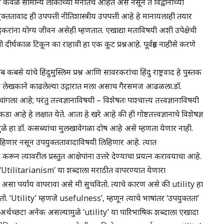
 केवळ सामान्य लोकांच्या मनांतच आहेत असे नसून ते विद्वानांच्या
्ततावाद ही उपपत्ती नीतिशास्त्रीय उपपत्ती आहे हे मानायलाही तयार
ांना योग्य जीवन असेही म्हणतात. एखाद्या मताविषयी अशी उपेक्षेची
ीर्घकाळ टिकून का राहावी हा एक कूट प्रश्नआहे. पूर्वग्रह नाहीसे करणे
बसे यांचे हिंदुमुस्लिम प्रश्न आणि सावरकरांचा हिंदु राष्ट्रवाद हे पुस्तक
बंधी लेखकाने काढलेल्या उद्गारात मला असाच गैरसमज आढळला.डॉ.
हे; परंतु तत्त्वज्ञानाविषयी – विशेषतः पाश्चात्त्य तत्त्वज्ञानाविषयी
आहे हे लक्षात येते. आता हे खरे आहे की ही गोष्टतत्त्वज्ञानाचे विशेषज्ञ
ुळे हा डॉ. कसब्यांचा मुलखावेगळा दोष आहे असे म्हणता येणार नाही.
लिहिणार नसून उपयुक्ततावादाविषयी लिहिणार आहे. त्यात
न त्यावरील प्रस्तुत आक्षेपांना उत्तरे देण्याचा प्रयत्न करावयाचा आहे.
‘Utilitarianism’ या शब्दाला मराठीत वापरण्यात येणारा
 असा पर्याय वापरावा असे मी सुचवितो. त्याचे कारण असे की utility हा
. ‘Utility’ म्हणजे usefulness’, म्हणून त्याचे भाषांतर ‘उपयुक्तता’
 अर्थच्छटा अनेक असल्यामुळे ‘utility’ या पारिभाषिक शब्दाला एखादा