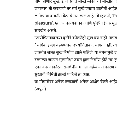
प्राप्त होणारे सुख, इ. जास्तीत जास्त लोकांच्या जास्ती
लागणार. ती करायची तर सर्व सुखे एकाच जातीची आहेत, त
लागेल. या बाबतीत बेंटमचे मत स्पष्ट आहे. तो म्हण
pleasure’, म्हणजे काव्यवाचन आणि पुश्पिन (एक मुलां
सारखेच असते.
उपयोगितावादाच्या दृष्टीने कोणतेही सुख वयं नाही. त
नैसर्गिक इच्छा दडपण्यास उपयोगितावाद सांगत नाही. त्य
जास्तीत जास्त सुख निर्माण झाले पाहिजे. या बंधनामुळे ज
दडपल्या जाऊन सुखापेक्षा जास्त दुःख निर्माण होते त्या 
एका कारणाकरिता समर्थनीय मानता येईल – ते कारण म्हण
सुखाची निर्मिती झाली पाहिजे हा आग्रह.
या मीमांसेवर अनेक तत्त्वज्ञांनी अनेक आक्षेप घेतले आहे
(अपूर्ण)