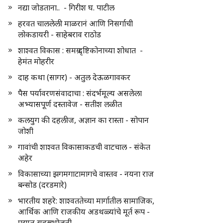
नद्या जोडताना.. - गिरीश घ. पाटील
हरवत चाललेली माळरानं आणि निसर्गाची
लोकडायरी - साहेबराव राठोड
शाश्वत विकास : समग्र दृष्टिकोनाच्या शोधात -
हेमंत मोहरीर
दाह कथा (सागर) - अतुल देऊळगावकर
पैस पर्यावरणसंवादाचा : संदर्भमूल्य असलेला
अभ्यासपूर्ण दस्तावेज - सतीश लळीत
कलयुग की दहलीज, अज्ञान का रास्ता - सोपान
जोशी
गावांची शाश्वत विकासाकडची वाटचाल - संकेत
अहेर
विकासाच्या झगमगाटामागचे वास्तव - नयना राज
बन्सोड (दरडमारे)
भारतीय शहरे: शाश्वततेच्या मार्गातील सामाजिक,
आर्थिक आणि राजकीय अडथळ्यांचे मूर्त रूप -
प्रद्युम्न सहस्रभोजनी