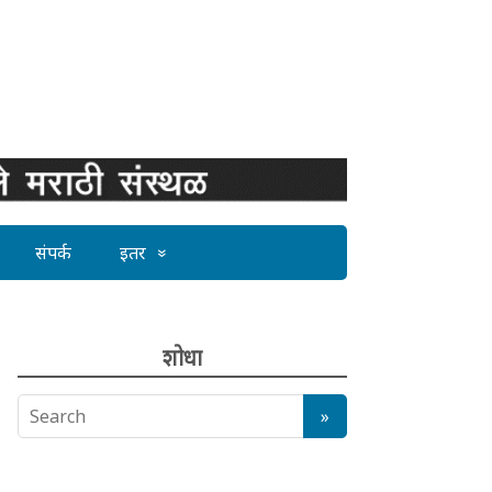
संपर्क
इतर
शोधा