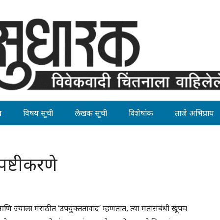
ह
विषय सूची
लेखक सूची
विशेषांक
ताजे अभिप्राय
पष्टीकरणे
णि ज्याला मराठीत ‘उपयुक्ततावाद’ म्हणतात, त्या मतासंबंधी खूपच