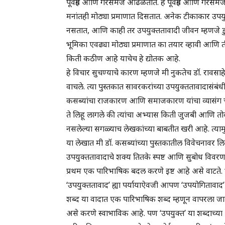
पूर्वग्रह आणि गैरसमज आढळतात. हे पूर्वग्रह आणि गैरसमज
मनांतही मोठ्या प्रमाणात दिसतात. अनेक टीकाकार उपयुक
नसतात, आणि काही तर उपयुक्ततावादी जीवन म्हणजे डुकर
भूमिका एवढ्या मोठ्या प्रमाणात का तयार व्हावी आणि ती द
किती कठीण आहे याचेच हे द्योतक आहे.
हे विचार सुचण्याचे कारण म्हणजे मी नुकतेच डॉ. रावसाहेब क
वाचले. त्या पुस्तकात सावरकरांच्या उपयुक्ततावादासं
कसब्यांचा राजकारण आणि समाजकारण यांचा व्यासंग चांगला आ
ते लिहू लागले की त्यांचा अभ्यास किती जुजबी आणि तोकडा 
नसलेल्या सगळ्याच लेखकांच्या बाबतीत खरी आहे. त्याम
या लेखात मी डॉ. कसब्यांच्या पुस्तकातील विवेचनावर 
उपयुक्ततावादाचे शक्य तितके स्पष्ट आणि सुबोध विवरण करू
प्रथम एक पारिभाषिक बदल करणे इष्ट आहे असे वाटते. 
‘उपयुक्ततावाद’ ह्या पर्यायाऐवजी आपण ‘उपयोगितावाद’
शब्द या वादात एक पारिभाषिक शब्द म्हणून वापरला जातो
असे करणे स्वाभाविक आहे. पण ‘उपयुक्त’ या शब्दाच्या