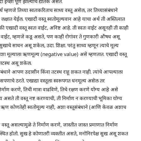
च्छा पूर्ण झाल्याचे द्योतक असते.
ध म्हणजे तिच्या स्वतःकरिताच साध्य वस्तू असेल, तर तिच्यासंबंधाने
लक्षात येईल. एखादी वस्तू स्वतोमूल्यवान आहे याचा अर्थ ती अस्तित्वात
 एखादी वस्तू स्वतः वाईट, अनिष्ट आहे. ती स्वतः वाईट असूनही ती काही
्वतः वाईट, म्हणजे कडू असते, पण काही रोगांवर ते गुणकारी औषध असू
ुखाचे साधन असू शकेल, उदा. शिक्षा. परंतु साध्य म्हणून त्याचे मूल्य
. अशा मूल्याला ऋणमूल्य (negative value) असे म्हणतात. एखादी वस्तू
 तटस्थ असू शकेल.
ंबंधाने आपण उदासीन किंवा तटस्थ राहू शकत नाही. त्यांचे आपल्याला
ाचे ठरते. एखाद्या वस्तूला स्वरूपगत धनमूल्य असेल तर
ू निर्माण करणे, तिची मात्रा वाढविणे, तिचे रक्षण करणे योग्य आहे असे
सते ती वस्तू नष्ट करण्याची, ती निर्माण न करण्याची भूमिका योग्य
वा ऋण कोणतेही स्वतोमूल्य नाही, अशा वस्तूसंबंधाने (आणि केवळ अशाच
तू असल्यामुळे ते निर्माण करणे, जास्तीत जास्त प्रमाणात निर्माण
स्थित होतो. सुख हे कोणातरी व्यक्तीत असते, मनोनिरपेक्ष सुख असू शकत