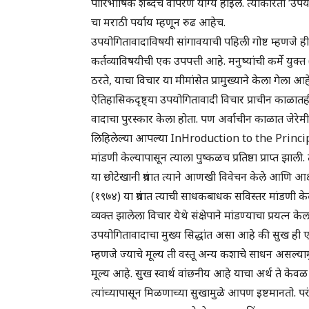
पारिभाषिक शब्दच वापरणे योग्य होईल. त्याकरिता ‘उपयोग
चा मराठी पर्याय म्हणून रुढ आहेच.
उपयोगितावादाविषयी सांगावयाची पहिली गोष्ट म्हणजे ही 
कर्तव्याविषयीची एक उपपत्ती आहे. मनुष्यांची कर्मे युक्
ठरते, याचा विचार या मीमांसेत प्रामुख्याने केला गेला आह
ऐतिहासिकदृष्ट्या उपयोगितावादी विचार प्राचीन काळातही
वादाचा पुरस्कार केला होता. पण अर्वाचीन काळात जेरेमी
लिहिलेल्या आपल्या InHroduction to the Principle
मांडणी केल्यापासून त्याला पुष्कळच प्रतिष्ठा प्राप्त झ
या छोटेखानी ग्रंथात त्याने आणखी विवेचन केले आणि आक्ष
(१९७४) या ग्रंथात त्याची साधकबाधक सविस्तर मांडणी केली
व्यक्त झालेला विचार येथे संक्षेपाने मांडण्याचा प्रयत्न के
उपयोगितावादाचा मुख्य सिद्धांत असा आहे की सुख ही एकमे
म्हणजे ज्याचे मूल्य ती वस्तू अन्य कशाचे साधन असल्याम
मूल्य आहे. सुख स्वार्थ वांछनीय आहे याचा अर्थ ते केवळ
त्यांच्यापासून मिळणाच्या सुखामुळे आपण इष्टमानतो. पर