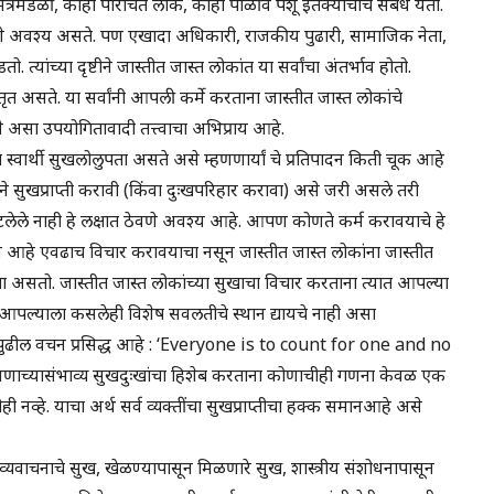
त्रमंडळी, काही परिचित लोक, काही पाळीव पशू इतक्यांचाच संबंध येतो.
करणे अवश्य असते. पण एखादा अधिकारी, राजकीय पुढारी, सामाजिक नेता,
ो. त्यांच्या दृष्टीने जास्तीत जास्त लोकांत या सर्वांचा अंतर्भाव होतो.
हून विस्तृत असते. या सर्वांनी आपली कर्मे करताना जास्तीत जास्त लोकांचे
वे असा उपयोगितावादी तत्त्वाचा अभिप्राय आहे.
 स्वार्थी सुखलोलुपता असते असे म्हणणार्यां चे प्रतिपादन किती चूक आहे
ने सुखप्राप्ती करावी (किंवा दुःखपरिहार करावा) असे जरी असले तरी
टलेले नाही हे लक्षात ठेवणे अवश्य आहे. आपण कोणते कर्म करावयाचे हे
 आहे एवढाच विचार करावयाचा नसून जास्तीत जास्त लोकांना जास्तीत
ा असतो. जास्तीत जास्त लोकांच्या सुखाचा विचार करताना त्यात आपल्या
ंतु आपल्याला कसलेही विशेष सवलतीचे स्थान द्यायचे नाही असा
े पुढील वचन प्रसिद्ध आहे : ‘Everyone is to count for one and no
वणाच्यासंभाव्य सुखदुःखांचा हिशेब करताना कोणाचीही गणना केवळ एक
व्हे. याचा अर्थ सर्व व्यक्तींचा सुखप्राप्तीचा हक्क समानआहे असे
यवाचनाचे सुख, खेळण्यापासून मिळणारे सुख, शास्त्रीय संशोधनापासून