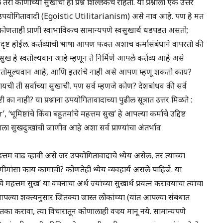
े तरी कोणाच्या सुखाची हा प्रश्न शिल्लकच राहतो. या प्रश्नाला एक उत्तर
्थवादी उपयोगितावादी (Egoistic Utilitarianism) असे नाव आहे. पण हे मत
ोणताही प्राणी स्वाभाविकच सामान्यपणे स्वसुखार्थ धडपडत असतो;
र्कदृष्ट होईल. कर्तव्याची भाषा आपण फक्त अशाच कर्मासंबंधाने वापरतो की
हे स्वतोल्यवान आहे म्हणून ते निर्मिणे आपले कर्तव्य आहे असे
्वतोमूल्यवान आहे, आणि इतरांचे नाही असे आपण म्हणू शकतो काय?
यची ती सर्वांच्या सुखाची. पण सर्व म्हणजे कोण? देशबांधव की सर्व
का नाही? या प्रश्नांना उपयोगितावादाच्या पुढील सूत्रात उत्तर मिळते :
्ठांचे किंवा बहुतमांचे महत्तम सुख’ हे आपल्या कर्माचे उद्दिष्ट
 सुखदुःखांची जाणीव आहे अशा सर्व प्राण्यांचा अंतर्भाव
ी महत्तम वाढ व्हावी असे जर उपयोगितावादाचे ध्येय असेल, तर त्याच्या
मीमांसा काय कामाची? कोणतेही ध्येय व्यवहार्य असले पाहिजे. या
े महत्तम सुख’ या वचनाचा अर्थ ज्यांच्या सुखार्थ प्रयत्न करावयाचा त्यांचा
पल्या शक्त्यनुसार जितक्या जास्त लोकांच्या (यांत आपल्या संबंधात
ा करावा, त्या विचारातून कोणालाही वज्र्य मानू नये. सामान्यपणे