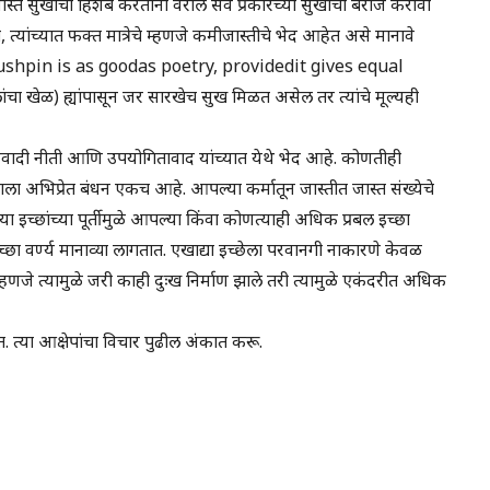
त जास्त सुखाचा हिशेब करताना वरील सर्व प्रकारच्या सुखांची बेरीज करावी
्यांच्यात फक्त मात्रेचे म्हणजे कमीजास्तीचे भेद आहेत असे मानावे
तो, ‘Pushpin is as goodas poetry, providedit gives equal
चा खेळ) ह्यांपासून जर सारखेच सुख मिळत असेल तर त्यांचे मूल्यही
ापसवादी नीती आणि उपयोगितावाद यांच्यात येथे भेद आहे. कोणतीही
ाला अभिप्रेत बंधन एकच आहे. आपल्या कर्मातून जास्तीत जास्त संख्येचे
्या इच्छांच्या पूर्तीमुळे आपल्या किंवा कोणत्याही अधिक प्रबल इच्छा
इच्छा वर्ण्य मानाव्या लागतात. एखाद्या इच्छेला परवानगी नाकारणे केवळ
जे त्यामुळे जरी काही दुःख निर्माण झाले तरी त्यामुळे एकंदरीत अधिक
त. त्या आक्षेपांचा विचार पुढील अंकात करू.