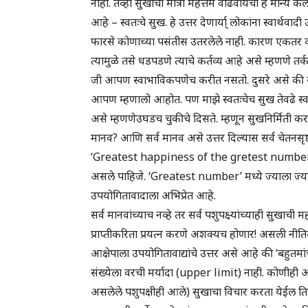
नाही. तेव्हा सुखाची मात्रा महत्तम वाढवायची हे मान्य केल
आहे – स्वतःचे सुख. हे उत्तर देणार्या् लोकांना स्वार
फारसे कोणाच्या पसंतीस उतरलेले नाही. कारण एकतर क
त्यामुळे तसे धडपडणे त्याचे कर्तव्य आहे असे म्हणणे त
जी आपण स्वाभाविकपणेच करीत नसतो. दुसरे असे की सुख 
आपण म्हणालो आहोत. पण माझे स्वतःचेच सुख तेवढे स
असे म्हणणेउघडच चुकीचे दिसते. म्हणून सुखनिर्मिती करा
मानव? आणि सर्व मानव असे उत्तर दिल्यास सर्व चेतनसृष्टी 
‘Greatest happiness of the gretest number’, ‘भूमिष
असले पाहिजे. ‘Greatest number’ मध्ये ज्याला ज्याला
उपयोगितावादाला अभिप्रेत आहे.
सर्व मानवांच्याच नव्हे तर सर्व पशुपक्ष्यांच्याही सुखाच
प्राप्तीकरिता प्रयत्न करणे अशक्यच होणार! असली नीति
आक्षेपाला उपयोगितावाद्यांचे उत्तर असे आहे की ‘बहुतमांच
संख्येला वरची मर्यादा (upper limit) नाही. कोणीही आ
असलेले पशुपक्षीही आले) सुखाचा विचार करता येईल तितक