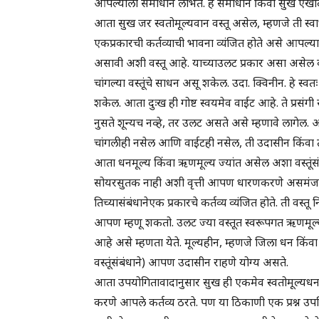
आपल्याला समाधान लाभते. हे समाधान किंवा सुख एखादी इ
आता सुख जर स्वतोमूल्यवान वस्तू असेल, म्हणजे ती स्वार्
एकप्रकारची कर्तव्याची भावना व्यंजित होते असे आपल्या 
असावी अशी वस्तू आहे. याच्याउलट प्रकार असा असेल की
चांगल्या वस्तूंचे साधन असू शकेल. उदा. क्विनीन. हे स
शकेल. आता दुःख ही गोष्ट स्वयमेव वाईट आहे. ते प्रसंगी स
नुसते शून्यच नव्हे, तर उलट असते असे म्हणावे लागेल
चांगलीही नसेल आणि वाईटही नसेल, ती उदासीन किंवा
आता धनमूल्य किंवा ऋणमूल्य ज्यांत असेल अशा वस्तूंस
सोयरसुतक नाही अशी वृत्ती आपण धारणकरणे असमंजसपण
तिच्यासंबंधानेएक प्रकारचे कर्तव्य व्यंजित होते. ती वस्त
आपण म्हणू शकतो. उलट ज्या वस्तूत स्वरूपगत ऋणमूल्य अ
आहे असे म्हणता येते. मूल्यहीन, म्हणजे जिला धन किं
वस्तूंसंबंधाने) आपण उदासीन राहणे योग्य असते.
आता उपयोगितावादानुसार सुख ही एकमेव स्वतोमूल्यधन वस्
करणे आपले कर्तव्य ठरते. पण या ठिकाणी एक प्रश्न उप