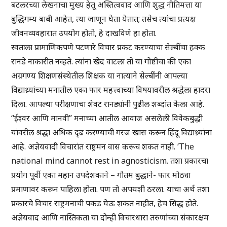
बटलरच्या लेखनाचा मुख्य हेतू अस्तित्ववाद आणि शुद्ध नीतिमत्ता या
बुद्धिगम्य बाबी आहेत, त्या जाणून घेता येतात; तसेच त्यांचा प्रत्यक्ष
जीवनव्यवहारात उपयोग होतो, हे दाखविणे हा होता.
स्वतःला प्रामाणिकपणे पटणारे विचार प्रकट करण्याचा सेल्बींचा हक्क
रानडे नाकारीत नव्हते. त्यांना खेद वाटला तो या गोष्टीचा की एका
अग्रगण्य शिक्षणसंस्थेतील शिक्षक या नात्याने सेल्बींनी आपल्या
विद्याथ्र्यांच्या मनातील एका फार महत्त्वाच्या विषयावरील श्रद्धेला हादरा
दिला. आपल्या परीक्षणाचा शेवट रानड्यांनी पुढील शब्दांत केला आहे.
“ईश्वर आणि मानवी” मनाच्या आतील आवाज असलेली विवेकबुद्धी
यांवरील श्रद्धा अधिक दृढ करण्याची गरज खास करून हिंदू विद्याथ्र्यांना
आहे. अज्ञेयवादी विचारांत राष्ट्रमन वास करूच शकत नाही. ‘The
national mind cannot rest in agnosticism. तशा प्रकारचा
प्रयोग पूर्वी एका महान उपदेशकाने – गौतम बुद्धाने- फार मोठ्या
प्रमाणावर करून पाहिला होता. पण तो अपयशी ठरला. याचा अर्थ तशा
प्रकारचे विचार राष्ट्रमनाची पकड घेऊ शकत नाहीत, हेच सिद्ध होते.
अज्ञेयवाद आणि नास्तिकता या दोन्ही विचारधारा तरुणांच्या संकारक्षम