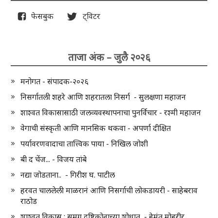
फेसबुक
ट्विटर
ताजा अंक – जुलै २०२६
मनोगत - संपादक-२०२६
निसर्गातली शहरे आणि शहरातला निसर्ग - सुलक्षणा महाजन
शाश्वत विकासासाठी जलव्यवस्थापनाचा पुनर्विचार - रश्मी महाजन
वेगाची संस्कृती आणि मानसिक थकवा - अपर्णा दीक्षित
पर्यावरणवादाचा तात्त्विक पाया - निखिल जोशी
बी द चेंज... - विजय तांबे
नद्या जोडताना.. - गिरीश घ. पाटील
हरवत चाललेली माळरानं आणि निसर्गाची लोकडायरी - साहेबराव
राठोड
शाश्वत विकास : समग्र दृष्टिकोनाच्या शोधात - हेमंत मोहरीर