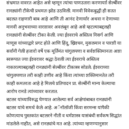
संभ्रमात वावरत आहेत असे म्हणून त्यांचा पाणउतारा करणार्याा सेल्बींवर
रानड्यांनी टीकेची प्रथमतः झोड उठविली. मानवी विवेकबुद्धी ही सतत
बदलत राहणारी बाब आहे आणि ती आनंद देणार्यार अथवा न देणाच्या
मानवी अनुभवाच्या वारशावर अवलंबून आहे असे म्हटल्याबद्दलही
रानड्यांनी सेल्बींवर टीका केली. ज्या ईश्वराचे अस्तित्व निसर्ग आणि
माणूस यांच्याद्वारे प्रगट होते आणि हिंदू, ख्रिश्चन, मुसलमान व पारशी या
सर्वांनी गेली हजारो वर्षे एक मूर्तिमंत चांगुलपणा व सर्वशक्तिमानता अशा
स्वरूपात ज्या ईश्वरावर श्रद्धा ठेवली त्या ईश्वराचे अस्तित्व
नाकारल्याबद्दलही रानड्यांनी सेल्बींवर टीकास्त्र सोडले. ईश्वराच्या
चांगुलपणात तरी काही उणीव आहे किंवा त्यांच्या शक्तिमानतेत तरी
काही कमतरता आहे हे मिलचे प्रतिपादन प्रा. सेल्बींनी मान्य केल्याचा
आरोप रानडे त्यांच्यावर करतात.
बटलर यांच्याविरुद्ध घेण्यात आलेल्या सर्व आक्षेपांबाबत रानड्यांनी
बटलर यांचे समर्थ केले आहे. अॅनॉलॉजी किंवा सरमन्स यांपैकी
कोणत्याच पुस्तकांत बटलरने नीती व धर्मशास्त्र यासंबंधी सर्वंकष सिद्धांत
मांडलेले नाहीत, असे रानड्यांचे मत आहे. त्यांच्या म्हणण्यानुसार