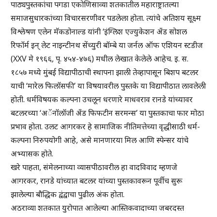
पाठ्यपुस्तकांचा पगडा एकोणिसाव्या शतकातील महाराष्ट्रातल्या
समाजसुधारकांच्या विचारसरणीवर पडलेला होता. त्यांचे अतिशय सूक्ष्म
विश्लेषण एलेन मॅकडोनाल्ड यांनी ‘इंग्लिश एज्युकेशन अँड सोशल
रिफॉर्म इन् लेट नाइन्टीनथ सेंच्युरी बॉम्बे या जर्नल ऑफ एशियन स्टडीज
(XXV मे १९६६, पृ. ४५४-४७६) मधील लेखात केलेले आहेच. इ. स.
१८५७ मध्ये मुंबई विद्यापीठाची स्थापना झाली तेव्हापासून बिशप बटलर
याची ‘मारेल फिलॉसफी’ या विषयावरील पुस्तके या विद्यापीठात लावलेली
होती. धर्मविषयक कल्पना उचलून धरणारे माधवराव रानडे यांच्यावर
बटलरच्या ‘अॅनॉलॉजी अँड फिफटीन सरमन्स’ या पुस्तकाचा फार मोठा
प्रभाव होता. उलट आगरकर हे सामाजिक नीतिमत्तेच्या वृद्धीसाठी धर्म-
कल्पना निरुपयोगी आहे, असे मानणारया मिल आणि स्पेन्सर यांचे
अभ्यासक होते.
खरे पाहता, संमेलनाच्या व्यासपीठावरील हा वादविवाद म्हणजे
आगरकर, रानडे यांच्यात बटलर यांच्या पुस्तकावरून पूर्वीच सुरू
झालेल्या बौद्धिक द्वंद्वाचा पुढील अंक होता.
अठराव्या शतकात युरोपात आलेल्या आस्तिकवादाच्या जबरदस्त