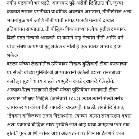
नवीन घटकांची भर पडते. आगरकर पुढे असेही लिहितात की, जुन्या
काळात समाज प्रगतीच्या प्राथमिक अवस्थेत असताना, नीतीखेरीज अन्य
भावनांमुळे धर्म आणि नीती यांची सांगड घातली गेल्याचे दाखले
इतिहासात सापडतात. ती बौद्धिक विकासाच्या प्रत्येक पुढील टप्प्यावर
ढिली पडत गेल्याचे आढळते. या क्रमाने पाहू गेल्यास नीती आणि धर्म
यांचा संबंध कायमचा तुटू शकेल व नीती हे एक स्वतंत्र शास्त्रच होऊ
शकेल.
बटलर यांच्या लेखनांतील उणिवांवर निखळ बुद्धिवादी टीका करणाच्या
प्रा. सेल्बी यांच्या पुस्तिकेची आगरकरांनी केलेली प्रशंसा रानड्यांच्या
नजरेतून सुटणे शक्य नव्हते. त्यामुळेच रानडे दुखावले गेले होते.
अल्पावधीतच रानड्यांनी सेल्बी यांच्या पुस्तिकेवर घणाघाती टीका
करणारे परीक्षण लिहिले. (जानेवारी १८८२). त्यात त्यांनी सेल्बी तसेच
आगरकर या लोकांचीही चांगलीच खरडपट्टी काढली. रानडे लिहितात,
“डेक्कन कॉलेजच्या तरुण विद्याथ्र्यांना, त्यांच्या अत्यंत संस्कारक्षम वयात
अशा प्रकारचे बौद्धिक खाद्य पुरविले जात आहे याचा आम्हाला फार खेद
होतो.” चूक आणि बरोबर अशा अक्षयतत्त्वांवर विश्वास ठेवणारे एका