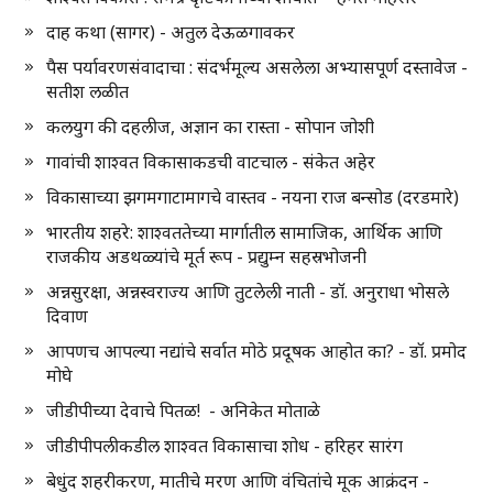
दाह कथा (सागर) - अतुल देऊळगावकर
पैस पर्यावरणसंवादाचा : संदर्भमूल्य असलेला अभ्यासपूर्ण दस्तावेज -
सतीश लळीत
कलयुग की दहलीज, अज्ञान का रास्ता - सोपान जोशी
गावांची शाश्वत विकासाकडची वाटचाल - संकेत अहेर
विकासाच्या झगमगाटामागचे वास्तव - नयना राज बन्सोड (दरडमारे)
भारतीय शहरे: शाश्वततेच्या मार्गातील सामाजिक, आर्थिक आणि
राजकीय अडथळ्यांचे मूर्त रूप - प्रद्युम्न सहस्रभोजनी
अन्नसुरक्षा, अन्नस्वराज्य आणि तुटलेली नाती - डॉ. अनुराधा भोसले
दिवाण
आपणच आपल्या नद्यांचे सर्वात मोठे प्रदूषक आहोत का? - डॉ. प्रमोद
मोघे
जीडीपीच्या देवाचे पितळ! - अनिकेत मोताळे
जीडीपीपलीकडील शाश्वत विकासाचा शोध - हरिहर सारंग
बेधुंद शहरीकरण, मातीचे मरण आणि वंचितांचे मूक आक्रंदन -