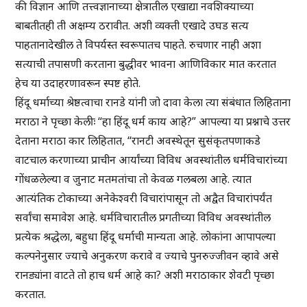
की विज्ञान आणि तत्त्वज्ञानाच्या क्षेत्रातील एखाद्या नवशिक्याच्या
बाबतीतही ती अक्षम्य ठरावीत. अशी व्यक्ती एखादे उघड सत्य
पाहतानादेखील ते विपर्यस्त स्वरूपातच पाहते. रुचणार नाही अशा
सत्याची तपासणी करताना बुद्धीवर भावना आणिविकार मात करतात
हेच या उदाहरणावरून स्पष्ट होते.
हिंदू धर्माच्या श्रेष्ठत्वाचा रानडे यांनी जो दावा केला त्या संबंधात लिहिताना
मराठा ने पृच्छा केलीः “हा हिंदू धर्म काय आहे?” आपल्या या प्रश्नाचे उत्तर
देताना मराठा कार लिहितात, “रानटी अवस्थेतून सुसंकृतपणाकडे
वाटचाल करणाच्या प्राचीन आर्यांच्या विविध अवस्थांतील धर्मविचारांच्या
गोंधळलेल्या व जुनाट मतमतांचा तो केवळ गलबला आहे. त्यात
आत्यंतिक टोकाच्या अनेकेश्वरी विचारांपासून तो अद्वैत विचारांपर्यंत
सर्वांचा समावेश आहे. धर्मविचारातील प्रगतीच्या विविध अवस्थांतील
प्रत्येक श्रद्धेला, बहुधा हिंदू धर्माची मान्यता आहे. लोकांना आपापल्या
कल्पनेनुसार ज्याचे अनुकरण करावे व ज्याचे पुनरुज्जीवन व्हावे असे
रानड्यांना वाटते तो हाच धर्म आहे का? अशी मराठाकार शेवटी पृच्छा
करतात.