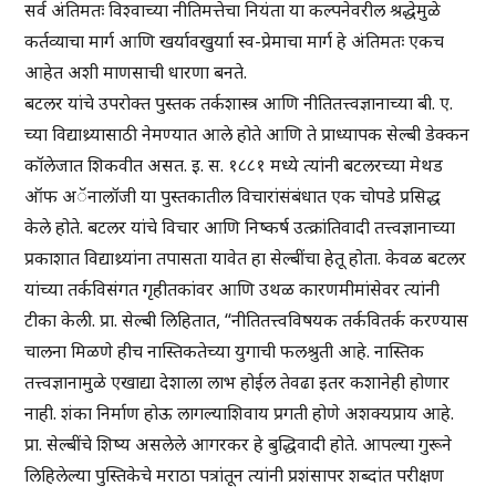
सर्व अंतिमतः विश्वाच्या नीतिमत्तेचा नियंता या कल्पनेवरील श्रद्धेमुळे
कर्तव्याचा मार्ग आणि खर्यावखुर्याा स्व-प्रेमाचा मार्ग हे अंतिमतः एकच
आहेत अशी माणसाची धारणा बनते.
बटलर यांचे उपरोक्त पुस्तक तर्कशास्त्र आणि नीतितत्त्वज्ञानाच्या बी. ए.
च्या विद्याथ्र्यासाठी नेमण्यात आले होते आणि ते प्राध्यापक सेल्बी डेक्कन
कॉलेजात शिकवीत असत. इ. स. १८८१ मध्ये त्यांनी बटलरच्या मेथड
ऑफ अॅनालॉजी या पुस्तकातील विचारांसंबंधात एक चोपडे प्रसिद्ध
केले होते. बटलर यांचे विचार आणि निष्कर्ष उत्क्रांतिवादी तत्त्वज्ञानाच्या
प्रकाशात विद्याथ्र्यांना तपासता यावेत हा सेल्बींचा हेतू होता. केवळ बटलर
यांच्या तर्कविसंगत गृहीतकांवर आणि उथळ कारणमीमांसेवर त्यांनी
टीका केली. प्रा. सेल्बी लिहितात, “नीतितत्त्वविषयक तर्कवितर्क करण्यास
चालना मिळणे हीच नास्तिकतेच्या युगाची फलश्रुती आहे. नास्तिक
तत्त्वज्ञानामुळे एखाद्या देशाला लाभ होईल तेवढा इतर कशानेही होणार
नाही. शंका निर्माण होऊ लागल्याशिवाय प्रगती होणे अशक्यप्राय आहे.
प्रा. सेल्बींचे शिष्य असलेले आगरकर हे बुद्धिवादी होते. आपल्या गुरूने
लिहिलेल्या पुस्तिकेचे मराठा पत्रांतून त्यांनी प्रशंसापर शब्दांत परीक्षण