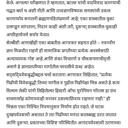
केले. आपल्या परीक्षणात ते म्हणतात, बटलर यांची वादविवाद करण्याची
पद्धत बर्या च अंशी नीती आणि तत्त्वज्ञानविषयक समस्यांची उकल
करणार्याव सनातनी ब्राह्मणपंडितांप्रमाणे आहे; एका शास्त्रातील चुका
उलगडून सांगताना, निदान काही अंशी तरी, दुसऱ्या् शास्त्रातील चुकाही
अपरिहार्यपणे समोर येतात.
सेल्बींशी आणखीही एका बाबतील आगरकर सहमत होते – नवनवीन
ज्ञान मिळवीत राहणे ही सामाजिक प्रगतीच्या प्रत्येक अवस्थेसाठी
अत्यावश्यक गोष्ट आहे.आणि शंका विचारणे व चौकसपणाचीवृत्ती
असणे हे ज्ञानप्राप्तीच्या मार्गातील परवलीचे शब्द आहेत.
सद्‍सद्‍विवेकबुद्धीबद्दल चर्चा करताना आगरकर लिहितात, “प्रत्येक
पिढीची विवेकबुद्धी तिच्या मागील व पुढील पिढीपेक्षा भिन्न असते हे सत्य
विल्यम लेकी यांनी लिहिलेल्या हिस्टरी ऑफ युरोपियन मॉरल्स हा ग्रंथ
वाचणार्याह कोणाच्याही मनावर ठसल्याशिवाय राहणार नाही.” ही
भिन्नता एका निश्चित नियमानुसार निर्माण होत राहते. जे घटक
दुःखपर्यवसायी असतात ते त्या पिढीच्या मनात कालबाह्य ठरत जातात
आणि दुसऱ्या. प्रकारच्या विशिष्ट परिस्थितीत आनंदपर्यवसायी ठरणाच्या