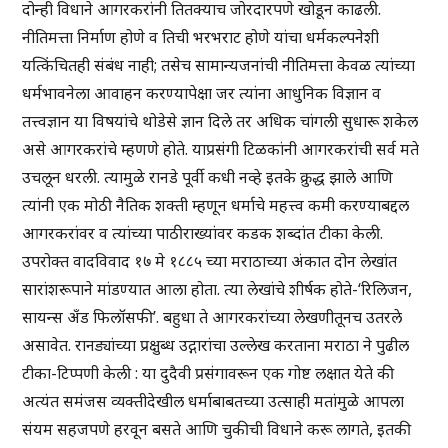
दोन्ही विधाने आगरकरांनी तितक्याच जोरदारपणे खोडून काढली.
नीतिमत्ता निर्माण होणे व तिची भरभराट होणे यांचा धर्मकल्पनेशी
यत्किंचितही संबंध नाही; तसेच सामान्यजनांची नीतिमत्ता केवळ त्यांच्या
धर्मभावनेला आवाहन करण्यापेक्षा जर त्यांना आधुनिक विज्ञान व
तत्त्वज्ञान या विषयांचे थोडेसे ज्ञान दिले तर अधिक चांगली सुधारू शकेल
असे आगरकरांचे म्हणणे होते. याप्रसंगी टिळकांनी आगरकरांची सर्व मते
उचलून धरली. त्यामुळे रानडे पूर्वी कधी नव्हे इतके क्रुद्ध झाले आणि
त्यांनी एक मोठी नैतिक शक्ती म्हणून धर्माचे महत्त्व कमी करण्याबद्दल
आगरकरांवर व त्यांच्या पाठीराख्यांवर कडक शब्दांत टीका केली.
उपरोक्त वादविवाद १७ मे १८८५ च्या मराठाच्या अंकात दोन लेखांत
सारांशरूपाने मांडण्यात आला होता. त्या लेखांचे शीर्षक होते-‘रिलिजन,
सायन्स अँड फिलॉसफी’. बहुधा ते आगरकरांच्या लेखणीतूनच उतरले
असावेत. रानड्यांच्या प्रक्षुब्ध उद्गारांचा उल्लेख करताना मराठा ने पुढील
टीका-टिप्पणी केली : या दुदैवी प्रसंगावरून एक गोष्ट लक्षात येते की
अत्यंत समंजस व्यक्तीदेखील धर्माबाबतच्या उत्साही मतांमुळे आपला
संयम सहजपणे हरवून बसते आणि चुकीची विधाने करू लागते, इतकी