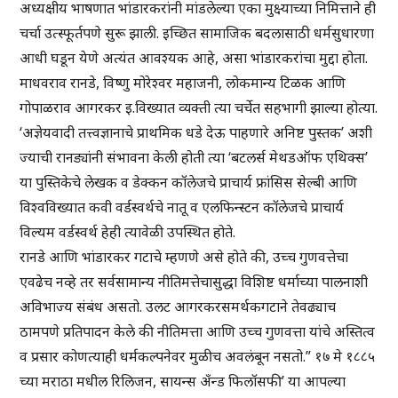
अध्यक्षीय भाषणात भांडारकरांनी मांडलेल्या एका मुक्ष्याच्या निमित्ताने ही
चर्चा उत्स्फूर्तपणे सुरू झाली. इच्छित सामाजिक बदलासाठी धर्मसुधारणा
आधी घडून येणे अत्यंत आवश्यक आहे, असा भांडारकरांचा मुद्दा होता.
माधवराव रानडे, विष्णु मोरेश्वर महाजनी, लोकमान्य टिळक आणि
गोपाळराव आगरकर इ.विख्यात व्यक्ती त्या चर्चेत सहभागी झाल्या होत्या.
‘अज्ञेयवादी तत्त्वज्ञानाचे प्राथमिक धडे देऊ पाहणारे अनिष्ट पुस्तक’ अशी
ज्याची रानड्यांनी संभावना केली होती त्या ‘बटलर्स मेथडऑफ एथिक्स’
या पुस्तिकेचे लेखक व डेक्कन कॉलेजचे प्राचार्य फ्रांसिस सेल्बी आणि
विश्वविख्यात कवी वर्डस्वर्थचे नातू व एलफिन्स्टन कॉलेजचे प्राचार्य
विल्यम वर्डस्वर्थ हेही त्यावेळी उपस्थित होते.
रानडे आणि भांडारकर गटाचे म्हणणे असे होते की, उच्च गुणवत्तेचा
एवढेच नव्हे तर सर्वसामान्य नीतिमत्तेचासुद्धा विशिष्ट धर्माच्या पालनाशी
अविभाज्य संबंध असतो. उलट आगरकरसमर्थकगटाने तेवढ्याच
ठामपणे प्रतिपादन केले की नीतिमत्ता आणि उच्च गुणवत्ता यांचे अस्तित्व
व प्रसार कोणत्याही धर्मकल्पनेवर मुळीच अवलंबून नसतो.” १७ मे १८८५
च्या मराठा मधील रिलिजन, सायन्स अँन्ड फिलॉसफी’ या आपल्या