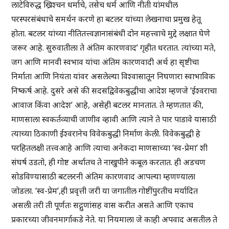
लाटेविरुद्ध ख्रिश्चन धर्माचे, तसेच धर्म आणि नीती यांमधील
परस्परसंबंधाचे समर्थन करणे हा बटलर यांच्या लेखनाचा प्रमुख हेतू
होता. बटलर यांच्या नीतितत्त्वज्ञानासंबंधी दोन महत्त्वाचे मुद्दे लक्षात घेणे
जरूर आहे. सुरुवातीला ते अंतिम कारणवाद’ गृहीत धरतात. त्यांच्या मते,
जग आणि मानवी स्वभाव यांचा अंतिम कारणवादी अर्थ हा सृष्टीचा
निर्माता आणि नियंता यांवर असलेल्या विश्वासातून निघणारा स्वाभाविक
निष्कर्ष आहे. दुसरे असे की सदसद्विवेकबुद्धीचा आदेश म्हणजे ‘ईश्वराचा
आवाज किंवा आदेश’ आहे, असेही बटलर मानतात. ते म्हणतात की,
माणसाला स्वकर्तव्याची जाणीव व्हावी आणि त्याने ते पार पाडावे यासाठी
त्याच्या ठिकाणी ईश्वरानेच विवेकबुद्धी निर्माण केली. विवेकबुद्धी हे
परहितलक्षी तत्त्वआहे आणि त्याचा अनेकदा माणसाच्या ‘स्व-प्रेमा’ शी
संघर्ष उडतो, ही गोष्ट अर्थातच ते नाखुपीने कबूल करतात. ही अडचण
सोडविण्यासाठी बटलरनी अंतिम कारणवाद आपल्या म्हणण्याला
जोडला. ‘स्व-प्रेम’,ही प्रवृत्ती जरी या जगातील गोष्टींपुरतीच मर्यादित
असली तरी ती पूर्णतः सद्गुणांसह वास करीत असते आणि एकाच
प्रकारच्या जीवनमार्गाकडे नेते. या नियमाला जे काही अपवाद असतील ते