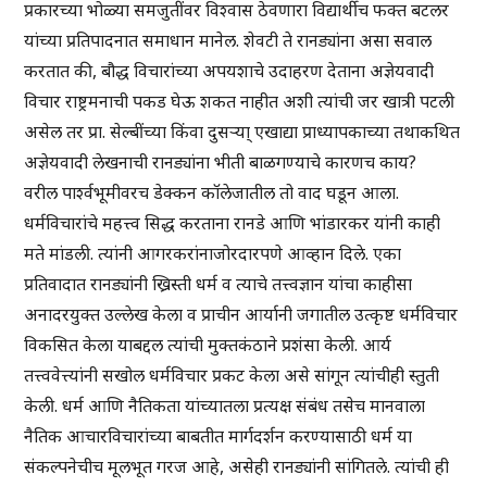
प्रकारच्या भोळ्या समजुतींवर विश्वास ठेवणारा विद्यार्थीच फक्त बटलर
यांच्या प्रतिपादनात समाधान मानेल. शेवटी ते रानड्यांना असा सवाल
करतात की, बौद्ध विचारांच्या अपयशाचे उदाहरण देताना अज्ञेयवादी
विचार राष्ट्रमनाची पकड घेऊ शकत नाहीत अशी त्यांची जर खात्री पटली
असेल तर प्रा. सेल्बींच्या किंवा दुसऱ्या् एखाद्या प्राध्यापकाच्या तथाकथित
अज्ञेयवादी लेखनाची रानड्यांना भीती बाळगण्याचे कारणच काय?
वरील पार्श्वभूमीवरच डेक्कन कॉलेजातील तो वाद घडून आला.
धर्मविचारांचे महत्त्व सिद्ध करताना रानडे आणि भांडारकर यांनी काही
मते मांडली. त्यांनी आगरकरांनाजोरदारपणे आव्हान दिले. एका
प्रतिवादात रानड्यांनी ख्रिस्ती धर्म व त्याचे तत्त्वज्ञान यांचा काहीसा
अनादरयुक्त उल्लेख केला व प्राचीन आर्यानी जगातील उत्कृष्ट धर्मविचार
विकसित केला याबद्दल त्यांची मुक्तकंठाने प्रशंसा केली. आर्य
तत्त्ववेत्त्यांनी सखोल धर्मविचार प्रकट केला असे सांगून त्यांचीही स्तुती
केली. धर्म आणि नैतिकता यांच्यातला प्रत्यक्ष संबंध तसेच मानवाला
नैतिक आचारविचारांच्या बाबतीत मार्गदर्शन करण्यासाठी धर्म या
संकल्पनेचीच मूलभूत गरज आहे, असेही रानड्यांनी सांगितले. त्यांची ही