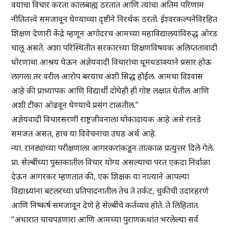
वयाचा विचार करता कालबाह्य ठरतात आणि त्यांचा अंतिम परिणाम
नीतितत्त्वे समजावून घेण्याच्या दृष्टीने निरर्थक ठरतो. ईश्वरकल्पनेविरहित
शिक्षण देणारी केंद्रे म्हणून अगोदरच आमच्या महाविद्यालयांविरुद्ध ओरड
चालू असते. अशा परिस्थितीत सरकारच्या शिक्षणविषयक अलिप्ततावादी
धोरणाचा आश्रय घेऊन अज्ञेयवादी विचारांचा धूमधडाक्याने प्रसार होऊ
लागला तर वरील आरोप बरयाच अंशी सिद्ध होईल. आमचा विश्वास
आहे की प्राध्यापक आणि विद्यार्थी दोघेही ही गोष्ट लक्षात घेतील आणि
अशी टीका ओढवून घेण्याचे प्रसंग टाळतील.”
अज्ञेयवादी विचारसरणी राष्ट्रजीवनाला धोकादायक आहे असे रानडे
समजत असत, हाच या विवेचनाचा उघड अर्थ आहे.
न्या. रानड्यांच्या परीक्षणाला आगरकरांकडून तात्काळ प्रत्युत्तर दिले गेले.
प्रा. सेल्बींच्या पुस्तकातील विचार योग्य असल्याचा परत एकदा निर्वाळा
देऊन आगरकर म्हणतात की, एक शिक्षक या नात्याने आपल्या
विद्याथ्र्यांना बटलरच्या प्रतिपादनातील तेच ते तर्कट, चुकीची उदारहरणे
आणि निष्कर्ष समजावून देणे हे सेल्बींचे कर्तव्यच होते. ते लिहितात.
“अंधारात चाचपडणारा आणि आमच्या पुराणकथांत भरलेल्या सर्व