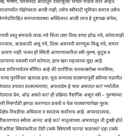
ेख, भाषणे, परिसंवाद आदींतून उलटसुलट विचार मांडले जात आहेत.
वळ समाजापर्यंत पोहोचवता आली नाही, तसेच स्त्रीवादी भूमिका समाज तसेच
लिंगभेदविरहित समाजव्यवस्था अस्तित्वात आली तरच हे दुष्टचक्र संपेल,
क उपभोगाची वस्तू समजले जाऊ नये किंवा तसा तिचा वापर होऊ नये, कोणत्याही
ी म्हणून मज्जाव, आडकाठी असू नये, तिला अमानवी वागणूक मिळू नये, समान
कारण नाही. फक्त ही स्थिती आणण्याकरिता स्त्री-पुरुष, कुटुंब व
्याचा यशस्वी मार्ग कोणता, हाच खरा महत्त्वाचा मुद्दा आहे.
ेवळ शरीरापर्यंतच सीमित आहे की शारीरिक फरकाबरोबर मानसिक,
 पुनर्विचार व्हायला हवा. मूल जन्माला घालण्यापूर्वी स्त्रीच्या घडणीत
िच्यात उपजत वात्सल्यमाया, अपत्यप्रेम हे भाव असतात का? गर्भातील
याज प्रेम, ओढ असते का? ही प्रक्रिया नैसर्गिक असून स्त्री – पुरुषांच्या
 निसर्गाशी झगडा करण्यात शक्ती व वेळ घालवण्यापेक्षा पूरक
्यक्षेत्र-निवडीचा अधिकार व स्वातंत्र्य सर्वांनाच आहे. अपवादात्मक,
्वीकारण्यात स्त्रीला आनंद आहे का? मातृत्वाच्या अभावातून ती दुःखी होते
अरिस्ट स्त्रियांकरिता ऐंशी टक्के स्त्रियांची फरपट कशाला? दहा टक्के