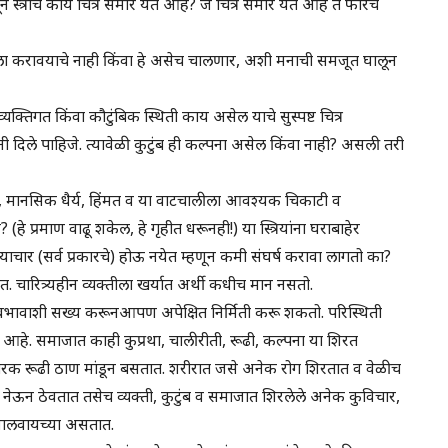
्त्रीचे काय चित्र समोर येते आहे? जे चित्र समोर येत आहे ते फारच
्थन मला करावयाचे नाही किंवा हे असेच चालणार, अशी मनाची समजूत घालून
यक्तिगत किंवा कौटुंबिक स्थिती काय असेल याचे सुस्पष्ट चित्र
ेणारांनी दिले पाहिजे. त्यावेळी कुटुंब ही कल्पना असेल किंवा नाही? असली तरी
?, मानसिक धैर्य, हिंमत व या वाटचालीला आवश्यक चिकाटी व
हे प्रमाण वाढू शकेल, हे गृहीत धरूनही!) या स्त्रियांना घराबाहेर
ाचार (सर्व प्रकारचे) होऊ नयेत म्हणून कमी संघर्ष करावा लागतो का?
त. चारित्र्यहीन व्यक्तीला खर्यात अर्थी कधीच मान नसतो.
दत्त स्वभावाशी सख्य करूनआपण अपेक्षित निर्मिती करू शकतो. परिस्थिती
ी आहे. समाजात काही कुप्रथा, चालीरीती, रूढी, कल्पना या शिरत
ारक रूढी ठाण मांडून बसतात. शरीरात जसे अनेक रोग शिरतात व वेळीच
 नेऊन ठेवतात तसेच व्यक्ती, कुटुंब व समाजात शिरलेले अनेक कुविचार,
वून घालवायच्या असतात.