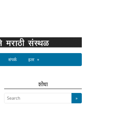
संपर्क
इतर
शोधा