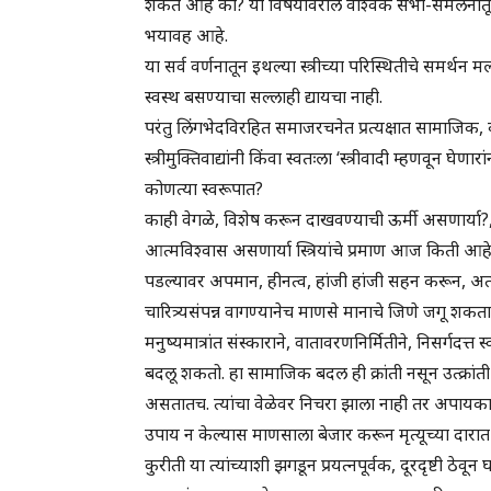
शकते आहे का? या विषयावरील वैश्विक सभा-संमेलनांतून स
भयावह आहे.
या सर्व वर्णनातून इथल्या स्त्रीच्या परिस्थितीचे समर
स्वस्थ बसण्याचा सल्लाही द्यायचा नाही.
परंतु लिंगभेदविरहित समाजरचनेत प्रत्यक्षात सामाजिक, व्
स्त्रीमुक्तिवाद्यांनी किंवा स्वतःला ‘स्त्रीवादी म्हणवून घ
कोणत्या स्वरूपात?
काही वेगळे, विशेष करून दाखवण्याची ऊर्मी असणार्या
आत्मविश्वास असणार्या स्त्रियांचे प्रमाण आज किती आहे? (
पडल्यावर अपमान, हीनत्व, हांजी हांजी सहन करून, अत्य
चारित्र्यसंपन्न वागण्यानेच माणसे मानाचे जिणे जगू शकता
मनुष्यमात्रांत संस्काराने, वातावरणनिर्मितीने, निसर्ग
बदलू शकतो. हा सामाजिक बदल ही क्रांती नसून उत्क्रांत
असतातच. त्यांचा वेळेवर निचरा झाला नाही तर अपायक
उपाय न केल्यास माणसाला बेजार करून मृत्यूच्या दारात
कुरीती या त्यांच्याशी झगडून प्रयत्नपूर्वक, दूरदृष्टी ठे