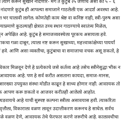
 त्याग करून सुखाने नांदणारे- मग ते कुटुंब २५ जणांचे असो की ५ – ६
खाने नांदणारे कुटुंब ही आपल्या समाजाने गाठलेली एक आदर्श अवस्था आहे.
 भर घालावी लागेल. कोणतेही काम श्रेष्ठ वा कनिष्ठ नाही, स्त्री-पुरुष असा
रमाणे कुठल्याही क्षेत्रात उच्च स्थान गाठण्याचे स्वातंत्र्य मिळेल,
न अपेक्षित आहे. कुटुंब हे समाजव्यवस्थेला पूरकच असायला हवे.
कचा गळा दाबून, त्याला नष्ट करून सुखाच्या, महत्त्वाकांक्षेच्या पायर्यां
्य हवे. आणि असा व्यक्तीचा, कुटुंबाचा वा समाजाचा वचक असू शकतो, हे
िकार मिळवून देणे हे प्रत्येकाचे जसे कर्तव्य आहे तसेच स्त्रीनेसुद्धा भीक न
ळवणे आवश्यक आहे. पण हे सर्व करीत असताना कायदा, समाज-मानस,
ासारख्या उपयुक्त संस्था मोडीत काढून हे साध्य होणार नाही. आवश्यक तो
र फरक आपण करू शकतो व आजवर करीतही आलेलो आहोत.
ायचे आहे याची सुस्पष्ट कल्पना स्त्रीला असावयास हवी. त्याकरिता
्रवृत्तौला, विकाराला वळण लावून उदात्तीकरण करूनच हे साधेल. सर्वच
े, वेगळे वळण देणे, आवश्यक तेथे फेरफार करणे जरूरीचे आहे. कालावधीचा