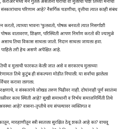
 करीअर’मध्ये मन गुंतले असताना घराचा वा मुलांचा पाश तिच्या मनाची
स्कारांचाच परिणाम आहे? नैसर्गिक घडणीचा, वृत्तीचा त्यात काही संबंध
यत्न करतो, त्याच्या भावना ‘फुलवतो, पोषक बनवतो त्यात निसर्गाशी
े पोषक वातावरण, शिक्षण, परिस्थिती आपण निर्माण करतो की ज्यामुळे
ा पूरक असाच तिचा विकास साधला जातो. निदान साधला जायला हवा.
ाहिले तरी हेच असणे अपेक्षित आहे.
ळात तिची व मुलाची फारकत केली जात असे व सरकारच मुलाच्या
ामतः तिथे कुटुंब ही संकल्पना मोडीत निघाली. या सर्वांचा झालेला
ुनर्विचार करावा लागला.
णाचे, व संस्कारांचे जोखड तरुण पिढीवर नाही. दोघांनाही पूर्ण स्वातंत्र्य
ातळीवर काय स्थिती आहे? सुखी समाधानी व निर्भय समाजनिर्मिती तिथे
वस्था आहे? वासना-तृप्तीचे वय संपल्यावर व्यक्तिगत व
कातून, मारहाणीतून स्त्री स्वतःला सुरक्षित ठेवू शकते आहे का? वाचवू