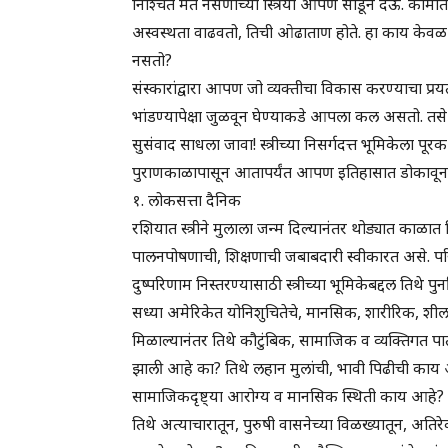
निश्चित मत नसणाच्या स्त्रिया आपण सोडून देऊ. कामात,
अस्वस्थता वाढवतो, तिची ओढाताण होते. हा काय केवळ सं
नसतो?
संस्कारांद्वारा आपण जो व्यक्तीचा विकास करण्याचा प्र
भांडण्यापेक्षा जुळवून घेण्याकडे आपला कल असतो. तस
सुसंवाद साधला जावा! स्त्रीच्या निसर्गदत्त भूमिकेल
पुराणकाळापासून आतापर्यंत आपण इतिहासात डोकावून प
१. लोकसत्ता दैनिक
रशियात स्त्रीने मुलाला जन्म दिल्यानंतर थोड्यात का
पालनपोषणाची, शिक्षणाची जबाबदारी स्वीकारत असे. परिण
दुष्परिणाम निस्तरण्यासाठी स्त्रीच्या भूमिकेबद्दल तिथे प
सध्या अमेरिकेत योनिशुचितेचे, मानसिक, शारीरिक, शीलरक्ष
मिळाल्यानंतर तिथे कौटुंबिक, सामाजिक व व्यक्तिगत प
झाली आहे का? तिथे लहान मुलांची, भावी पिढीची काय अ
सामाजिकदृष्ट्या आरोग्य व मानसिक स्थिती काय आहे?
तिथे अत्याचारातून, पुरुषी वासनेच्या विळख्यातून, अतिरे