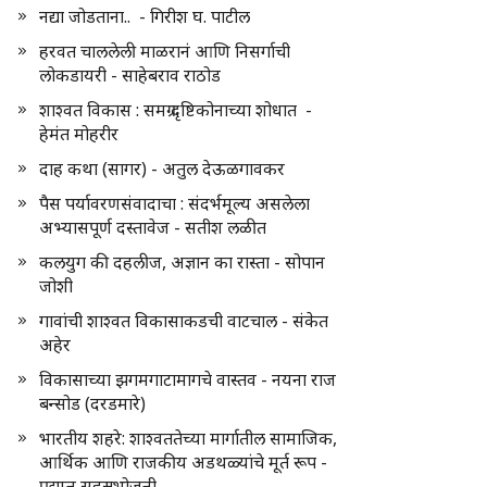
नद्या जोडताना.. - गिरीश घ. पाटील
हरवत चाललेली माळरानं आणि निसर्गाची
लोकडायरी - साहेबराव राठोड
शाश्वत विकास : समग्र दृष्टिकोनाच्या शोधात -
हेमंत मोहरीर
दाह कथा (सागर) - अतुल देऊळगावकर
पैस पर्यावरणसंवादाचा : संदर्भमूल्य असलेला
अभ्यासपूर्ण दस्तावेज - सतीश लळीत
कलयुग की दहलीज, अज्ञान का रास्ता - सोपान
जोशी
गावांची शाश्वत विकासाकडची वाटचाल - संकेत
अहेर
विकासाच्या झगमगाटामागचे वास्तव - नयना राज
बन्सोड (दरडमारे)
भारतीय शहरे: शाश्वततेच्या मार्गातील सामाजिक,
आर्थिक आणि राजकीय अडथळ्यांचे मूर्त रूप -
प्रद्युम्न सहस्रभोजनी