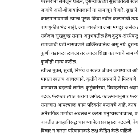
परस्परांना समजून घेऊन, दुसऱ्याकच्या सुखाकरिता स्वतः
जणांचे असो-शेजार्याापाजार्यां ना सामावून घेणारे, सु
कालमानाप्रमाणे त्याला पूरक किंवा नवीन कल्पनांची त्यात
वागणुकीत भेद नाही, ज्या व्यक्तीचा जसा मगदूर असेल त्याप्
सर्वजण सुखदुःख समान अनुभवतील हेच कुटुंब-संस्थेकडू
समाजाची घडी नासवणारे व्यक्तिस्वातंत्र्य असू नये. दुसऱ्या
कुणी चढायला लागला तर त्याला शिक्षा करण्याचे सामर्थ
कुणीही मान्य करील.
स्त्रीला मुक्त, सुखी, निर्भय व स्वतंत्र जीवन जगण्याचा अध
मागता स्वतःच आचरणाने, कृतीने व प्रयत्नाने ते मि
वातावरण बदलावे लागेल. कुटुंबसंस्था, विवाहसंस्था अश
बदल, फेरफार त्यात करावा लागेल. कालमानानुसा
समाजात आपल्याला काय परिवर्तन करायचे आहे, काय घडव
अनैसर्गिक मार्गाचा अवलंब न करता मनुष्यस्वभावाला, प
बाबतीत प्रवाहाविरुद्ध धावण्यापेक्षा प्रवाहाला बदलण
विचार न करता परिणांमाकडे लक्ष केंद्रित केले पाहिजे.