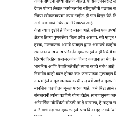
अनेक संघटना सध्या सक्रिय आहेत. या संकल्पनेवरील ल
देवल यांच्या लेखात कार्यकर्त्यांना स्त्रीमुक्तीची चळ
स्त्रिया स्वीकारावयास तयार नाहीत, ही खंत दिसून येते. 
असे आशावादी चित्र त्यांनी रेखाटले आहे.
तेव्हा त्याच दृष्टीने हे विचार मांडत आहे. स्त्रीला ए
क्षेत्रात तिच्या गुणवत्तेवर तिला प्रवेश असावा, स्त्र
हक्क, मतस्वातंत्र्य असावे याबद्दल दुमत असायचे काहीच 
समाजात काय काय परिवर्तन व्हायला हवे व ही स्थिती गाठण
लिंगभेदविरहित समाजरचनेचा विचार करताना हा भेद क
भावनिक आणि वैचारिकतेशीही त्याचा काही संबंध आहे, याचा
निसर्गतः काही बदल होतात का? जन्मणाच्या मुलाबद्दल त
नऊ महिने व मूल जन्मल्यावरची २-३ वर्षे आई व मुलात निव्र्
मानसिक घडणीतच मूलतः फरक आहे, असे सिद्ध झाले तरी
संस्कारांनी त्यांना घडविणे योग्य होईल. स्वभावानुरूप कार
अनैसर्गिक परिस्थिती सोडली तर हे वात्सल्य, हे मातृत्व स
का? याचे संशोधन व्हायला हवे. पाच किंवा दहा टक्के ‘करि