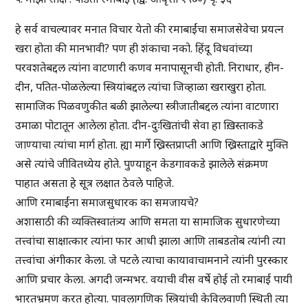
हे सर्व वाचल्यावर मनात विचार येतो की रमाबाईंचा समाजसेवेचा प्रयत्न
खरा होता की मानभावी? पण ही शंकाचा नको. हिंदू विधवांच्या
परवशतेबद्दल त्यांना वाटणारी कणव मनापासूनची होती. निराधार, हीन-
दीन, पतित-पोळलेल्या स्त्रियांबद्दल त्यांचा जिव्हाळा खराखुरा होता.
सामाजिक पिळवणुकीत बळी झालेल्या स्त्रीजातीबद्दल त्यांना वाटणारा
उमाळा पोटातून आलेला होता. दीन-दुःखितांची सेवा हा ख़िस्ताकडे
जाण्याचा त्यांचा मार्ग होता. ह्या मार्गे ख्रिस्तप्राप्ती आणि ख्रिस्ताद्वारे मुक्ति
असे त्यांचे जीवितध्येय होते. पुण्याहून केडगावकडे झालेले संक्रमण
पाहात असता हे सूत्र लक्षात ठेवले पाहिजे.
आणि रमाबाईंना समाजसुधारक का समजायचे?
अशासाठी की व्यक्तिस्वातंत्र्य आणि समता या सामाजिक सुधारणेच्या
तत्त्वांचा साक्षात्कार त्यांना फार आधी झाला आणि ताबडतोब त्यांनी त्या
तत्त्वांचा अंगीकार केला. जे पटले त्याचा कायावाचामनाने त्यांनी पुरस्कार
आणि प्रचार केला. अगदी जन्मभर. वयाची वीस वर्षे होई तो रमाबाई पायी
भारतभ्रमण करत होत्या. पावलागणिक स्त्रियांची केविलवाणी स्थिती त्या