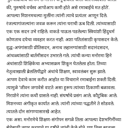
की, पुरुषांचे वर्चस्व आपोआप कमी होते असे रमाबाईंचे मत होते’.
आपल्या मिशनमधल्या मुलींना त्यांनी त्याचे प्रत्यंतर आणून दिले.
रंजल्यागांजल्यांना जवळ करून त्यांना घराची ऊब दिली. त्यांच्यासाठी
एक एक सदन उभे राहिले. वाकडे पाऊल पडलेल्या स्त्रियांशी हिंदुधर्म
कोणताच दयेचा व्यवहार करत नाही. अशा पतितांसाठी कृपासदन केले.
वृद्ध-अपंगांसाठी प्रीतिसदन, अनाथ लहानग्यांसाठी सदानंदसदन,
आंधळ्यांसाठी बार्तमीसदन उभारले गले. त्यांची कन्या मनोरमा हिने
अंधांसाठी शिक्षिकेचा अभ्यासक्रम शिकून घेतलेला होता. तिच्या
नेतृत्वाखाली ब्रेललिपीद्वारे अंधांचे शिक्षण, स्वावलंबन सुरू झाले.
आपण देवाचे काम करीत आहोत या विचाराने रमाबाईंना शक्ती दिली.
त्यामुळे ‘जीवन जगावेसे वाटते असा हुरूप त्यांच्या ठिकाणी बळावला.
निराशेने त्यांना कधी ग्रासले नाही. संघर्षाचे प्रसंग आले. कौटुंबिक आले.
मिशनच्या अंगीकृत कार्यात आले. त्यांनी त्यांच्या पद्धतीने ते सोडवले.
त्यातले दोन सांगण्यासारखे आहेत.
एक असा. मनोरमेचे शिक्षण-संगोपन सगळे तिला आपल्या देशभगिनींच्या
सेवेसाठी तयार करायचे या दृष्टीने त्यांनी केले होते. पण तिला स्वतःला