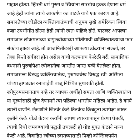
पाहात होत्या. ख्रिस्ती धर्म पुरुष व स्त्रियांना सारखेच हक्क देणारा धर्म
आहे हेही त्यांना त्याचे आकर्षण का वाटले याचे एक कारण आहे.
समानतेच्या जोडीला व्यक्तिस्वातंत्र्याची अनुपम सुखे अमेरिकन स्त्रिया
कशा उपभोगीत होत्या हेही त्यांनी स्वतः पाहिले होते. याउलट आपल्या
समाजात लोकमताच्या बागुलबोव्याच्या भीतीपायी व्यक्तिस्वातंत्र्याचा फार
संकोच झाला आहे. तो आजमितीलाही आपल्या डोळ्यांना सलतो, तर
तेव्हा किती सर्वहरा होत असेल याची कल्पनाच केलेली बरी. सामाजिक
बंधनांनी पुरुषांपेक्षा स्त्रीजातीचा जास्तीत जास्त बळी घेतलेला होता.
समाजसत्ता विरुद्ध व्यक्तिस्वातंत्र्य, पुरुषवर्चस्व विरुद्ध स्त्री-अस्मिता
यांच्या झगड्यात रमाबाईंची बाजू निश्चित सुधारकी होती.
स्त्रीपुरुषसमानताच नव्हे तर व्यापक अर्थीही समता आणि व्यक्तिस्वातंत्र्य
या मूल्यांसाठी झुंज देणार्याा त्या पहिल्या भारतीय महिला आहेत. हे कार्य
त्यांनी वाणीने. लेखणीने जितके केले तितकेच किंबहुना त्यापेक्षा जास्त
कृतीने केले. धोंडो केशव कर्यांनी आपण त्यांच्यापासून प्रेरणा घेतली,
त्यांची निधी जमवण्याची पद्धती उचलली ही गोष्ट मुक्त कंठाने मान्य
केली आहे. विवाहित स्त्रीच्या स्वातंत्र्यासाठी प्रिव्ही कौंन्सिलपर्यंत