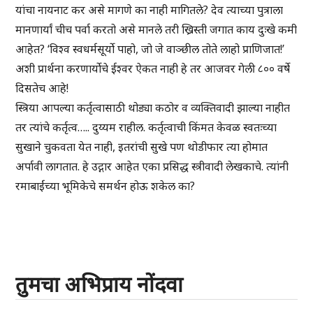
यांचा नायनाट कर असे मागणे का नाही मागितले? देव त्याच्या पुत्राला
मानणार्यां चीच पर्वा करतो असे मानले तरी ख्रिस्ती जगात काय दुःखे कमी
आहेत? ‘विश्व स्वधर्मसूर्यो पाहो, जो जे वाञ्छील तोते लाहो प्राणिजात!’
अशी प्रार्थना करणार्याेचे ईश्वर ऐकत नाही हे तर आजवर गेली ८०० वर्षे
दिसतेच आहे!
स्त्रिया आपल्या कर्तृत्वासाठी थोड्या कठोर व व्यक्तिवादी झाल्या नाहीत
तर त्यांचे कर्तृत्व….. दुय्यम राहील. कर्तृत्वाची किंमत केवळ स्वतःच्या
सुखाने चुकवता येत नाही, इतरांची सुखे पण थोडीफार त्या होमात
अर्पावी लागतात. हे उद्गार आहेत एका प्रसिद्ध स्त्रीवादी लेखकाचे. त्यांनी
रमाबाईंच्या भूमिकेचे समर्थन होऊ शकेल का?
तुमचा अभिप्राय नोंदवा