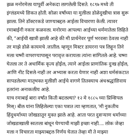
झळ मनोरमेला यापूर्वी अनेकदा लागलेली दिसते. १८९७ मध्ये ती
इंग्लंडमध्ये शिकत होती. सोळा वर्षांच्या या मुलीला डोळेदुखीचा त्रास सुरू
झाला. तिने डॉक्टरकडे जाण्याबद्दल आईला विचारणा केली. त्यावर
रमाबाईंनी नकार कळवला. मनोरमा आपल्या आईच्या धर्ममातेला लिहिते
की, “आईची खात्री झाली आहे की मी प्रार्थनेवर पूर्ण भरवसा ठेवला नाही
तर माझे डोळे कायमचे .जातील. म्हणून मिस्टर डायरना पत्र लिहून तिने
मला चष्मी वापरण्यापासून परावृत्त करायला त्यांना सांगितले आहे. चष्मा
घेतला तर ते अधार्मिक कृत्य होईल, त्याने आईला प्राणांतिक दुःख होईल,
आणि नीट दिसले नाही तर अभ्यास करता येणार नाही अशा धर्मसंकटात
सापडलेल्या मातृभक्त मुलीशी आईचे वागणे तितक्याच अंधश्रद्धांशिवाय
इतरांना अनाकलीय आहे.
याच रमाबाई बारा वर्षांत किती बदलल्या? १२ मे १८८५ च्या प्रिन्सिपल
मिस्। बील यांना लिहिलेल्या एका पत्रात त्या म्हणतात, ‘मी नुकतीच
हिंदुधर्माच्या जोखडातून मुक्त झाले आहे. आता परत दुसऱ्याण धर्माच्या
जोखडाखाली स्वतःला बांधून घेण्याची माझी इच्छा नाही….. लोक जेव्हा
मला न विचारता माझ्याबद्दल निर्णय घेतात तेव्हा मी ते माझ्या