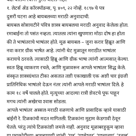
१. लेटर्स अँड कॉरस्पॉडन्स, पृ. ४०९, २२ नोव्हें. १८९७ चे पत्र
दुसरी घटना आहे बायबलच्या मराठी अनुवादाची.
बायबल सोसायटीने पवित्र शास्त्र बायबलचा मराठी अनुवाद केलेला होता.
रमाबाईंना तो पसंत नव्हता. त्यातला त्यांना खुपणारा मोठा दोष हा होता
की ते भाषांतराचे भाषांतर होते. मूळ बायबल – जुना करार हिब्रूत आणि
नवा करार ग्रीक भाषेत आहे. त्यांनी थेट मुळातून मराठीत भाषांतर
करायचे ठरवले. त्यासाठी हिब्रू आणि ग्रीक भाषा त्यांनी आत्मसात् केल्या.
स्वतः हिब्रू व्याकरण रचले, आणि मुळावरून आपले भाषांतर सिद्ध केले.
संस्कृत शास्त्रग्रंथात टीका असतात तशी एकाखाली एक अशी चार इंग्रजी
प्रातिनिधिक भाषांतरे देऊन नंतर त्यांनी आपले मराठी भाषांतर दिले. हे
काम १८ वर्षे चालले होते. मृत्यूच्या आदल्या रात्री शेवटचे पूफ पाहून
मगच त्यांनी अखेरचा श्वास सोडला.
आपले भाषांतर अस्सल मराठी वळणाचे आणि प्रासादिक व्हावे यासाठी
बांईंनी रे. टिळकांची मदत मागितली. टिळकांना मुद्दाम केडगावी ठेवून
घेतले. परंतु त्यांचे टिळकांशी जमले नाही. अनुवाद मूळाबरहुकूम व्हावा
या पराकोटीच्या आग्रहापायी त्यांनी, ‘पुत्र’, ‘पश्मेश्वर’, ‘पश्चाताप’, ‘उत्पन्न’