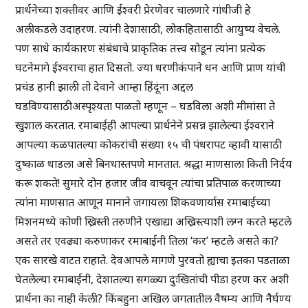
प्रार्थनेच्या शक्तीवर आणि ईश्वरी प्रेरणेवर चालणारे गांधीजी हे
अलीकडले उदाहरण. त्यांनी देशासाठी, लोकहितासाठी आयुष्य वेचले.
पण साधे कार्यकारण संबंधाचे प्राकृतिक तत्त्व सोडून त्यांना प्रत्येक
घटनेमागे ईश्वराचा हात दिसतो. ज्या धरणीकंपाने धन आणि प्राण यांची
प्रचंड हानी झाली तो देवाने आम्हा हिंदूंना अद्दल
घडविण्यासाठीअस्पृश्यता पाळतो म्हणून – घडविला अशी मीमांसा ते
खुशाल करतात. रमाबाईही आपल्या प्रार्थनेने प्रसन्न झालेल्या ईश्वराने
आपल्या कळपातल्या कोकरांची संख्या १५ ची पंधरापट व्हावी यासाठी
दुष्काळ धाडला असे बिनधास्तपणे मानतात. श्रद्धा माणसाला किती निर्दय
करू शकते! सुमारे दोन हजार जीव वाचवून त्यांचा प्रतिपाळ करणाच्या
त्यांना माणसात आणून मानाने जगायला शिकवणार्यास रमाबाईंच्या
मिशनमध्ये कोणी ख्रिस्ती तरुणीने एखाद्या अख्रिस्त्याशी लग्न करते म्हटले
असते तर एवढ्या करुणाकर रमाबाईनी तिला ‘कर’ म्हटले असते का?
एक सारखे वाटत राहाते. देवआपले मागणे पुरवतो ह्याचा इतका पडताळा
घेतलेल्या रमाबाईंनी, देशातल्या सगळ्या दुःखितांची पीडा हरण कर अशी
प्रार्थना का नाही केली? किंबहुना अखिल जगतातील वैषम्य आणि नैर्घण्य