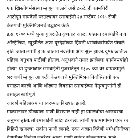
एक ख्रिस्तीधर्मसंस्था म्हणून चालावे असे ठरले. ही कामगिरी
आटोपून मायदेशी परतल्यावर रमाबाईंनी २४ सप्टेंबर १८९८ रोजी
केडगावी मुक्तिमिशनचे उद्घाटन केले.
इ.स. १९०० मध्ये पुन्हा गुजरातेत दुष्काळ आला. एव्हाना रमाबाईंचे नाव
ऑस्ट्रेलिया, न्यूझीलंड अशा दूरदेशीच्या ख्रिस्ती धर्मबांधवांपर्यंत पोचले
होते. आता त्यांची हाक जाताच मदतीचा ओघ सुरू झाला. दुष्काळातील
पहिला अनुभव पाठीशी होताच. अनुभवाने तयार झालेल्या कार्यकर्त्याही
होत्या. या दुष्काळात रमाबाईंनी गुजरातेतून १३०० च्या वर बायकामुले
शरणार्थी म्हणून आणली. केडगावचे मुक्तिमिशन निर्वासितांची एक
वसाहत बनली आणि थोड्यात दिवसांत रमाबाईंच्या नेतृत्वगुणांनी ही
वसाहत स्वयंपूर्ण
आदर्श महिलाश्रम या स्वरूपात विख्यात झाली.
माळरानावर डोळ्याला पाणी दिसणार नाही हा ग्रामस्थांचा आजवरचा
अनुभव होता. तो रमाबाईंनी खोटा ठरवला. त्यांनी एकामागोमाग एक १२
विहिरी खणल्या. सर्वांना पाणी लागले. एका अज्ञात विदेशी धर्मभगिनीच्या
देणगीतून विजेचा जनरेटर आला. पाणी सर्वदूर खेळवण्यात आले.