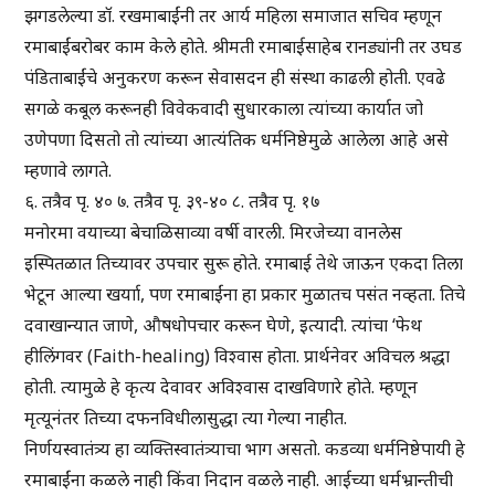
झगडलेल्या डॉ. रखमाबाईंनी तर आर्य महिला समाजात सचिव म्हणून
रमाबाईंबरोबर काम केले होते. श्रीमती रमाबाईसाहेब रानड्यांनी तर उघड
पंडिताबाईंचे अनुकरण करून सेवासदन ही संस्था काढली होती. एवढे
सगळे कबूल करूनही विवेकवादी सुधारकाला त्यांच्या कार्यात जो
उणेपणा दिसतो तो त्यांच्या आत्यंतिक धर्मनिष्ठेमुळे आलेला आहे असे
म्हणावे लागते.
६. तत्रैव पृ. ४० ७. तत्रैव पृ. ३९-४० ८. तत्रैव पृ. १७
मनोरमा वयाच्या बेचाळिसाव्या वर्षी वारली. मिरजेच्या वानलेस
इस्पितळात तिच्यावर उपचार सुरू होते. रमाबाई तेथे जाऊन एकदा तिला
भेटून आल्या खर्याा, पण रमाबाईंना हा प्रकार मुळातच पसंत नव्हता. तिचे
दवाखान्यात जाणे, औषधोपचार करून घेणे, इत्यादी. त्यांचा ‘फेथ
हीलिंगवर (Faith-healing) विश्वास होता. प्रार्थनेवर अविचल श्रद्धा
होती. त्यामुळे हे कृत्य देवावर अविश्वास दाखविणारे होते. म्हणून
मृत्यूनंतर तिच्या दफनविधीलासुद्धा त्या गेल्या नाहीत.
निर्णयस्वातंत्र्य हा व्यक्तिस्वातंत्र्याचा भाग असतो. कडव्या धर्मनिष्ठेपायी हे
रमाबाईंना कळले नाही किंवा निदान वळले नाही. आईच्या धर्मभ्रान्तीची