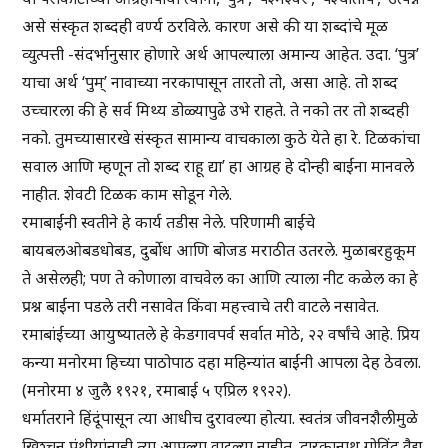
असे संस्कृत शब्दही वर्ण्य ठरविले. कारण असे की या शब्दांचे मूळ
व्युत्पत्ती -संदर्भानुसार होणारे अर्थ आपल्याला अमान्य आहेत. उदा. ‘पुत्र’
याचा अर्थ ‘पुम्’ नावाच्या नरकापासून तारतो तो, असा आहे. तो शब्द
उच्चारला की हे सर्व मिथ्य डोळ्यापुढे उभे राहते. ते नको तर तो शब्दही
नको. तुमच्यासारखे संस्कृत सामान्य वाचकाला कुठे येते हा रे. टिळकांचा
सवाल आणि म्हणून तो शब्द राहू द्या’ हा आग्रह हे दोन्ही बाईंना मानवले
नाहीत. शेवटी टिळक काम सोडून गेले.
रमाबाईंनी स्वतीने हे कार्य तडीस नेले. परिणामी बाईंचे
बायबलओबडधोबड, दुर्बोध आणि बोजड मराठीत उतरले. मुळाबरहुकूम
ते असेलही; पण ते कोणाला वाचवेल का आणि त्याला नीट कळेल का हे
प्रश्न बाईंना पडले तरी नसावेत किंवा महत्त्वाचे तरी वाटले नसावेत.
रमाबांईच्या आयुष्यातले हे केडगावपर्व सर्वात मोठे, २२ वर्षांचे आहे. प्रिय
कन्या मनोरमा हिच्या पाठोपाठ दहा महिन्यांत बाईंनी आपला देह ठेवला.
(मनोरमा ४ जुलै १९२१, रमाबाई ५ एप्रिल १९२२).
धर्मातराने हिंदूंपासून त्या आधीच दुरावल्या होत्या. स्वतंत्र जीवनशैलीमुळे
ख्रिश्चन पंथीयांनाही त्या आपल्या वाटल्या नाहीत. द्वारकानाथ गोविंद वैद्य