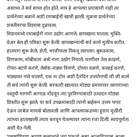
असाध्य ते सर्व साध्य होत होते. मात्र हे आपल्या प्रयासांनी नाही तर
प्रार्थनेच्या बळाने अशी रमाबाईंची खात्री झाली. मूळचा प्रार्थनेच्या
शक्तीवरचा विश्वास दृढावला.
मिशनमध्ये रमाबाईंनी नाना उद्योग आणले. छापखाना घातला. मुक्ति-
प्रेअर बेल ही पत्रिका सुरू केली. छापखान्याची सर्व कामे मुलीच करीत.
हातमाग सुरू केले. शेती, भाजीपाला पिकवू लागल्या. बुरूडकाम,
विणकाम, धोबीकाम असे नाना उद्योग निघाले. घाणीवर तेल काढणे,
टोप्या-बटणे करणे, लेसेस-नाड्या विणणे, दोच्या वळणे, कल्हई करणे,
भांड्यावर नांवे घालणे, एक ना दोन अशी दैनंदिन उपयोगाची जी जी कामे
ती सर्व त्यांनी सुरू केली. सरकारी खात्यात मोठ्या प्रमाणावर लागणाच्या
वस्तूंची मागणी आगाऊ नोंदवून त्या पुरविण्यासाठी उत्पादन मोठ्या
शिस्तीत सुरू झाले. या सर्व उपक्रमांसाठी त्यांनी बाहेरून उत्तम पगार
देऊन तरबेज माणसे बोलावली आणि आपल्याकडच्या हुशार मुलींनी
त्यांच्या हाताखाली तयार करवून घेतल्यावर त्यांना रजा दिली. स्वयंपूर्णता
अशी येत गेली.
‘पुरुषांशिवाय आपण सन्मानाने जगू शकतो असा आत्मविश्वास आला