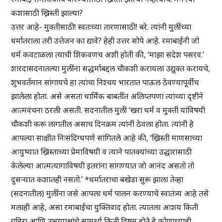
कशासाठी ख्रिस्ती झाल्या?
उत्तर आहे- मुक्तीसाठी! स्वतःच्या तारणासाठी! बरे. त्यांनी मुलींच्या
धर्मातराला तरी उत्तेजन का द्यावे? हेही उत्तर सोपे आहे. रमाबाईंनी जो
धर्म कवटाळला त्याची शिकवणच अशी होती की, ‘माझा संदेश पसरव.’
शारदासदनातल्या मुलींना सद्धर्माबद्दल चौकशी करायला उद्युक्त करायचे,
शुभवर्तमान सांगायचे हा त्यांचा निश्चय भारतात पाऊल ठेवण्यापूर्वीच
झालेला होता. असे असता धार्मिक बाबतींत अलिप्तपणा त्यांच्या दृष्टीने
आत्मवंचना ठरली असती. सदनातील मुली ‘खरा धर्म व मुक्ती यांविषयी
चौकशी करू लागतील असाच दिनक्रम त्यांनी ठेवला होता. त्यांनी हे
आपल्या साक्षीत निःसंदिग्धपणे सांगितले आहे की, ‘ख्रिस्ती माणसाच्या
आयुष्यात ख्रिस्ताच्या प्रेमाविषयी व त्याने पातक्यांच्या उद्धारासाठी
केलेल्या आत्मत्यागाविषयी इतरांना सांगण्यात जो आनंद असतो तो
दुसऱ्यात कशातही नसतो.’ *धर्मातराचा बखेडा सुरू झाला तेव्हा
(सदनातील) मुलींना जसे आपला धर्म पालन करण्याचे स्वातंत्र्य आहे तसे
मलाही आहे, असा रमाबाईंचा युक्तिवाद होता. त्यातला आशय किती
गहिरा आणि उभयपक्षांचे सामर्थ्य किती विषम होते हे कोणाच्याही