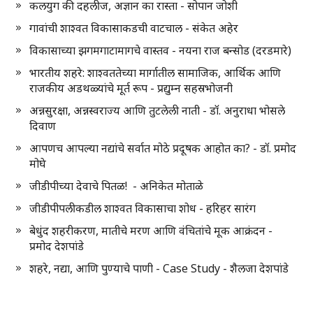
कलयुग की दहलीज, अज्ञान का रास्ता - सोपान जोशी
गावांची शाश्वत विकासाकडची वाटचाल - संकेत अहेर
विकासाच्या झगमगाटामागचे वास्तव - नयना राज बन्सोड (दरडमारे)
भारतीय शहरे: शाश्वततेच्या मार्गातील सामाजिक, आर्थिक आणि
राजकीय अडथळ्यांचे मूर्त रूप - प्रद्युम्न सहस्रभोजनी
अन्नसुरक्षा, अन्नस्वराज्य आणि तुटलेली नाती - डॉ. अनुराधा भोसले
दिवाण
आपणच आपल्या नद्यांचे सर्वात मोठे प्रदूषक आहोत का? - डॉ. प्रमोद
मोघे
जीडीपीच्या देवाचे पितळ! - अनिकेत मोताळे
जीडीपीपलीकडील शाश्वत विकासाचा शोध - हरिहर सारंग
बेधुंद शहरीकरण, मातीचे मरण आणि वंचितांचे मूक आक्रंदन -
प्रमोद देशपांडे
शहरे, नद्या, आणि पुण्याचे पाणी - Case Study - शैलजा देशपांडे