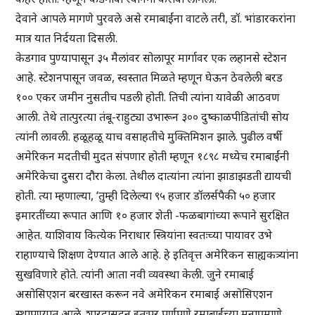
देवाने आपले मागणे पुरवले असे रमाबाईंना वाटले तरी, डॉ. भांडारकरांना
मात्र यात निर्दयता दिसली.
केडगाव पुण्यापासून ३५ मैलांवर सोलापूर मार्गावर एक लहानसे स्टेशन
आहे. स्टेशनपासून जवळ, स्वस्तात मिळते म्हणून घेऊन ठेवलेली बरड
१०० एकर जमीन नुसतीच पडली होती. तिची त्यांना यावेळी आठवण
आली. तेथे तात्पुरत्या तंबू-राहुट्या उभारून ३०० दुष्काळपीडितांची सोय
त्यांनी लावली. हळूहळू याच वसाहतीचे मुक्तिमिशन झाले. पुढील वर्षी
अमेरिकन मदतीची मुदत संपणार होती म्हणून १८९८ मध्येच रमाबाईंनी
अमेरिकेचा दुसरा दौरा केला. तेथील दात्यांना त्यांना झाडाझडती द्यायची
होती. त्या म्हणाल्या, ‘तुम्ही दिलेल्या ९५ हजार डॉलर्सपैकी ५० हजार
इमारतींच्या रूपात आणि १० हजार शेती -फळबागांच्या रूपाने सुरक्षित
आहेत. याशिवाय कित्येक निराधार स्त्रियांना स्वतःच्या पायावर उभे
राहाण्याचे शिक्षण देण्यात आले आहे. हे इतिवृत्त अमेरिकन साह्यकत्र्यांना
सुखविणारे होते. त्यांनी आता नवी व्यवस्था केली. जुने रमाबाई
असोसिएशन बरखास्त करून नवे अमेरिकन रमाबाई असोसिएशन
स्थापण्यात आले. शारदासदन इतःपर पूर्णपणे रमाबाईंच्या मनाप्रमाणे