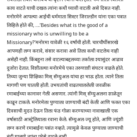
काय वाटते याची दखल त्यांना कधी घ्यावी वाटली असे दिसत नाही.
मनोरमेने आपल्या आईची धर्ममाता सिस्टर जिराल्डीन यांना एका पत्रात
लिहिले होते की, ….’Besides what is the good of a
missionary who is unwilling to be a
Missionary?’मनोरमा यावेळी १६ वर्षांची होती. चारचौघींसारखे
आपणही लग्न करावे, संसार करावा असे तिला कधी वाटलेच नाही
असेही नाही. किंबहुना तसे वाटल्याबद्दलच्या तर्काला श्यासुंदर आढाव
दुजोरा देतात. विशीतल्या मनोरमेचे एका तरुणाशी संघटन वाढले होते.
तिच्या जुन्या शिक्षिका मिस् सॅम्युअल यांचा हा भाऊ होता. त्याने तिला
मागणी पण घातली होती. उभयतांची वाढतचाललेली जवळीक
रमाबाईंच्या कानावर गेली असणार. त्यांनी मिस् सॅम्युअलना शाळेतून
काढून टाकले. मनोरमेला पुण्याला जाण्याची बंदी केली आणि फक्त एका
दिवसाची मुदत देऊन तिला फंड गोळा करण्याच्या नावाखाली एक
वर्षासाठी आस्ट्रेलियाला रवाना केले. सॅम्युअल ज्यू होते, आणि ज्यूंशी
लग्न करणे रमाबाईंना पसंत नव्हते. त्यामुळे केवळ पुण्याला जाण्याची
बंदी घालणे त्यांना पुरेसे वाटले नाही.