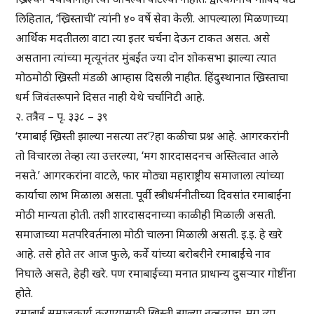
लिहितात, ‘ख्रिस्ताची’ त्यांनी ४० वर्षे सेवा केली. आपल्याला मिळणाच्या
आर्थिक मदतीतला वाटा त्या इतर चर्चना देऊन टाकत असत. असे
असताना त्यांच्या मृत्यूनंतर मुंबईत ज्या दोन शोकसभा झाल्या त्यात
मोठमोठी ख्रिस्ती मंडळी आम्हास दिसली नाहीत. हिंदुस्थानात ख्रिस्ताचा
धर्म जिवंतरूपाने दिसत नाही येथे चर्चानिटी आहे.
२. तत्रैव – पृ. ३३८ – ३९
‘रमाबाई ख्रिस्ती झाल्या नसत्या तर’?हा कळीचा प्रश्न आहे. आगरकरांनी
तो विचारला तेव्हा त्या उत्तरल्या, ‘मग शारदासदनच अस्तित्वात आले
नसते.’ आगरकरांना वाटले, फार मोठ्या महाराष्ट्रीय समाजाला त्यांच्या
कार्याचा लाभ मिळाला असता. पूर्वी स्त्रीधर्मनीतीच्या दिवसांत रमाबाईंना
मोठी मान्यता होती. तशी शारदासदनाच्या काळीही मिळाली असती.
समाजाच्या मतपरिवर्तनाला मोठी चालना मिळाली असती. इ.इ. हे खरे
आहे. तसे होते तर आज फुले, कर्वे यांच्या बरोबरीने रमाबाईंचे नाव
निघाले असते, हेही खरे. पण रमाबाईंच्या मनात प्राधान्य दुसऱ्यार गोष्टींना
होते.
रमाबाई समाजकार्य करण्यासाठी ख्रिस्ती झाल्या नव्हत्याच. मग त्या