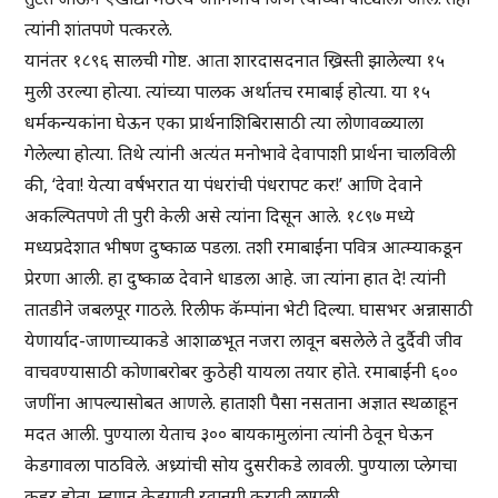
त्यांनी शांतपणे पत्करले.
यानंतर १८९६ सालची गोष्ट. आता शारदासदनात ख्रिस्ती झालेल्या १५
मुली उरल्या होत्या. त्यांच्या पालक अर्थातच रमाबाई होत्या. या १५
धर्मकन्यकांना घेऊन एका प्रार्थनाशिबिरासाठी त्या लोणावळ्याला
गेलेल्या होत्या. तिथे त्यांनी अत्यंत मनोभावे देवापाशी प्रार्थना चालविली
की, ‘देवा! येत्या वर्षभरात या पंधरांची पंधरापट कर!’ आणि देवाने
अकल्पितपणे ती पुरी केली असे त्यांना दिसून आले. १८९७ मध्ये
मध्यप्रदेशात भीषण दुष्काळ पडला. तशी रमाबाईंना पवित्र आत्म्याकडून
प्रेरणा आली. हा दुष्काळ देवाने धाडला आहे. जा त्यांना हात दे! त्यांनी
तातडीने जबलपूर गाठले. रिलीफ कॅम्पांना भेटी दिल्या. घासभर अन्नासाठी
येणार्याद-जाणाच्याकडे आशाळभूत नजरा लावून बसलेले ते दुर्दैवी जीव
वाचवण्यासाठी कोणाबरोबर कुठेही यायला तयार होते. रमाबाईंनी ६००
जणींना आपल्यासोबत आणले. हाताशी पैसा नसताना अज्ञात स्थळाहून
मदत आली. पुण्याला येताच ३०० बायकामुलांना त्यांनी ठेवून घेऊन
केडगावला पाठविले. अध्र्यांची सोय दुसरीकडे लावली. पुण्याला प्लेगचा
कहर होता. म्हणून केडगावी रवानगी करावी लागली.