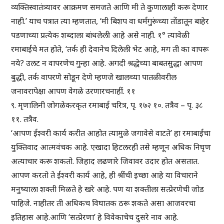
व्यक्तिस्वातंत्र्यावर आक्रमण समजते आणि मी ते कुणालाही करू देणार
नाही.’ याच पत्रात त्या म्हणतात, ‘मी बिशप वा धर्मगुरूंच्या तोंडातून बाहेर
पडणाच्या प्रत्येक शब्दाला बांधलेली आहे असे नाही. १° त्यावेळी
रमाबाईंचे मत होते, ‘तर्क ही देवानेच दिलेली भेट आहे, मग ती का वापरू
नये? उलट न वापरणेच गुन्हा आहे. अगदी श्रद्धेच्या बाबतसुद्धा आपण
बुद्धी, तर्क वापरणे सोडून देणे म्हणजे खालच्या पातळीवरील
जनावरापेक्षा आपण वेगळे उरणारचनाहीं. ११
९. मृणालिनी जोगळेकरकृत रमाबाई चरित्र, पृ. १७२ १०. तत्रैव – पृ. ३८
११. तत्रैव.
‘आपण ईश्वरी कार्य करीत आहोत त्यामुळे जगावेसे वाटते’ हा रमाबाईंचा
युक्तिवाद आत्मवंचक आहे. एखादा हिटलरही तसे म्हणून अधिक निघृण
अत्याचार करू शकतो. जिहाद लढणारे जिवावर उदार होत असतात.
आपण करतो ते ईश्वरी कार्य आहे, ही श्रींची इच्छा आहे या विचाराने
मनुष्याला शक्ती मिळते हे खरे आहे. पण या शक्तीला सत्प्रेरणेची जोड
पाहिजे. नाहीतर ती अधिकच विघातक ठरू शकते असा आजवरचा
इतिहास आहे.आणि ‘सत्प्रेरणा’ हे विवेकाचेच दुसरे नाव आहे.