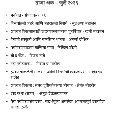
ताजा अंक – जुलै २०२६
मनोगत - संपादक-२०२६
निसर्गातली शहरे आणि शहरातला निसर्ग - सुलक्षणा महाजन
शाश्वत विकासासाठी जलव्यवस्थापनाचा पुनर्विचार - रश्मी महाजन
वेगाची संस्कृती आणि मानसिक थकवा - अपर्णा दीक्षित
पर्यावरणवादाचा तात्त्विक पाया - निखिल जोशी
बी द चेंज... - विजय तांबे
नद्या जोडताना.. - गिरीश घ. पाटील
हरवत चाललेली माळरानं आणि निसर्गाची लोकडायरी - साहेबराव
राठोड
शाश्वत विकास : समग्र दृष्टिकोनाच्या शोधात - हेमंत मोहरीर
दाह कथा (सागर) - अतुल देऊळगावकर
पैस पर्यावरणसंवादाचा : संदर्भमूल्य असलेला अभ्यासपूर्ण दस्तावेज -
सतीश लळीत