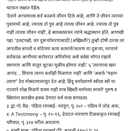
चटकन लक्षात येईल.
‘देवाने आपल्याला सर्व काळचे जीवन दिले आहे, आणि ते जीवन त्याच्या
पुत्रामध्ये आहे, ज्याला तो पुत्र आहे त्याला जीवन आहे. ज्याला तो पुत्र
नाही त्याला जीवन नाही’, हे बायबलवचन त्यांचे श्रद्धास्थान होते. आणखी
पहा. ‘उलटपक्षी, जर दुसऱ्याेमरणासाठी (अख्रिस्ती?) तुम्ही दोषी ठरला तर
जगातील संपत्ती व मोठेपण काय कामाचे?कारण या दुसऱ्या, मरणाने
सर्वकाळ अग्नीच्या सरोवरात अनिर्वाच्य असे क्लेश भोगत राहावे
लागणार आणि यातून सुटका मुळीच होणार नाही.’ ६ ‘तारणाचा खरा
आनंद…. शिवाय त्याना कधीही मिळणार नाही’ आणि ‘असले “महान
तारण” देव मोबदल्यावाचून देत आहे. हिंदू धर्माप्रमाणे स्त्रीला स्त्री या
नात्याने मोक्ष मिळणे शक्य नाही मात्र खिस्ती धर्माच्या रूपाने’ पुरुष व
स्त्रियांना सारखेच हक्क देणारा धर्म मला सापडला.
३. द्वा. गो. वैद्य : पंडिता रमाबाई- नवयुग, पृ. २५९ – एप्रिल मे जोड अंक,
४. A Testimony – पृ. १५-१६, देवदत्त नारायण टिळककृत रमाबाई
चरित्रात, पृ. ३२४ वरील अवतरण.
५. माझी साक्ष : पंडिता रमाबाई (द्वि. आवृत्ती १९७०) पृ. ३६