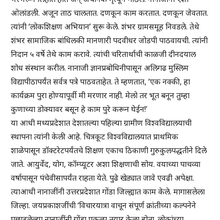
ओलांडली. अजून ताठ चालतात. दणकून काम करतात. दणकून जेवतात.
त्यांनी ‘लोकशिक्षण अभियान’ सुरू केले. शंभर ग्रामसमूह निवडले. तेथे
शंभर सामाजिक बांधिलकी मानणारी पदवीधर जोडपी पाठवायची. त्यांनी
निदान ५ वर्षे तेथे काम करावे. त्यांची चरितार्थाची काळजी दीनदयाल
शोध संस्थान करील. नानाजी ज्ञानप्रबोधिनीपासून अलिगढ मुस्लिम
विद्यापीठापर्यंत सर्वत्र पत्रे पाठवताहेत. ते म्हणतात, ‘एक नक्की, हा
कार्यक्रम पुरा होण्यापूर्वी मी मरणार नाही. मेलो तर भूत बनून तुम्हा
कुणाच्या डोक्यावर बसून हे काम पुरे करून घेईन!’
या आधी मध्यप्रदेशात देशातल्या पहिल्या ग्रामीण विश्वविद्यालयाची
स्थापना त्यांनी केली आहे. चित्रकूट विश्वविद्यालयात प्राथमिक
शाळेपासून डॉक्टरेटपर्यंतचे शिक्षण एकाच ठिकाणी गुरुकुलपद्धतीने दिले
जाते. आयुर्वेद, योग, कॉम्प्यूटर अशा शिक्षणाची सोय. वयाच्या पाचव्या
वर्षापासून पंचेवीसापर्यंत राहता येते. पुढे खेड्यात जावे एवढी अपेक्षा.
त्याआधी नानाजींनी उत्तरप्रदेशात गोंडा जिल्ह्यात काम केले. मागासलेला
जिल्हा. जयप्रकाशजींची ‘विचारयात्रा वाचून संपूर्ण क्रांतीच्या कल्पनेने
पछाडलेल्या नानाजींनी गोंडा प्रकल्प तयार केला होता. लोकांच्या