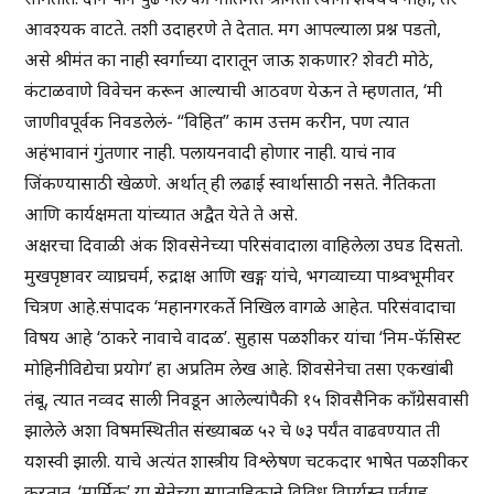
आवश्यक वाटते. तशी उदाहरणे ते देतात. मग आपल्याला प्रश्न पडतो,
असे श्रीमंत का नाही स्वर्गाच्या दारातून जाऊ शकणार? शेवटी मोठे,
कंटाळवाणे विवेचन करून आल्याची आठवण येऊन ते म्हणतात, ‘मी
जाणीवपूर्वक निवडलेलं- “विहित” काम उत्तम करीन, पण त्यात
अहंभावानं गुंतणार नाही. पलायनवादी होणार नाही. याचं नाव
जिंकण्यासाठी खेळणे. अर्थात् ही लढाई स्वार्थासाठी नसते. नैतिकता
आणि कार्यक्षमता यांच्यात अद्वैत येते ते असे.
अक्षरचा दिवाळी अंक शिवसेनेच्या परिसंवादाला वाहिलेला उघड दिसतो.
मुखपृष्ठावर व्याघ्रचर्म, रुद्राक्ष आणि खङ्ग यांचे, भगव्याच्या पाश्र्वभूमीवर
चित्रण आहे.संपादक ‘महानगरकर्ते निखिल वागळे आहेत. परिसंवादाचा
विषय आहे ‘ठाकरे नावाचे वादळ’. सुहास पळशीकर यांचा ‘निम-फॅसिस्ट
मोहिनीविद्येचा प्रयोग’ हा अप्रतिम लेख आहे. शिवसेनेचा तसा एकखांबी
तंबू, त्यात नव्वद साली निवडून आलेल्यांपैकी १५ शिवसैनिक काँग्रेसवासी
झालेले अशा विषमस्थितीत संख्याबळ ५२ चे ७३ पर्यंत वाढवण्यात ती
यशस्वी झाली. याचे अत्यंत शास्त्रीय विश्लेषण चटकदार भाषेत पळशीकर
करतात. ‘मार्मिक’ या सेनेच्या साप्ताहिकाने विविध विपर्यस्त पूर्वग्रह