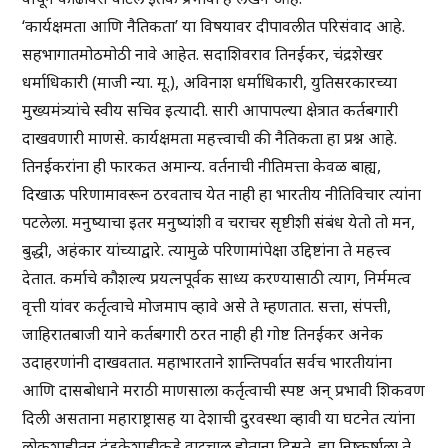
‘कार्यक्षमता आणि नैतिकता’ या विषयावर दीपावलीत परिसंवाद आहे.
सहभागातमोठमोठी नावे आहेत. सदाशिवराव तिनईकर, चंद्रशेखर
धर्माधिकारी (माजी न्या. मू.), अविनाश धर्माधिकारी, युतिसरकारच्या
मुख्यमंत्र्यांचे स्वीय सचिव इत्यादी. सारी आपापल्या क्षेत्रात कर्तबगारी
दाखवणारी माणसे. कार्यक्षमता महत्त्वाची की नैतिकता हा प्रश्न आहे.
तिनईकरांना ही फारकत अमान्य. वर्तनाची नीतिमत्ता केवळ बाह्य,
दिखाऊ परिणामावरून ठरवताच येत नाही हा भारतीय नीतिविचार त्यांना
पटलेला. मनुष्याचा इतर मनुष्यांशी व चराचर सृष्टीशी संबंध येतो तो मन,
बुद्धी, अहंकार यांच्याद्वारे. त्यामुळे परिणामांपेक्षा उद्दिष्टांना ते महत्त्व
देतात. कर्माचे कौशल्य प्रयत्नपूर्वक साध्य करण्यासाठी त्याग, निर्ममत्व
वृत्ती यांवर कर्तृत्वाचे मोजमाप व्हावे असे ते म्हणतात. सत्ता, संपत्ती,
जाहिरातबाजी याने कर्तबगारी ठरत नाही ही गोष्ट तिनईकर अनेक
उदाहरणांनी दाखवतात. महाभारताने शान्तिपर्वात सर्वच भारतीयांना
आणि दासबोधाने मराठी माणसाला कर्तृत्वाची स्पष्ट अन् प्रभावी शिकवण
दिली असताना महाराष्ट्रासह या देशाची दुरवस्था व्हावी या घटनेत त्यांना
लोकशाहीतून दंडुकेशाहीकडे वाटचाल होताना दिसते. ह्या निष्कर्षाला ते