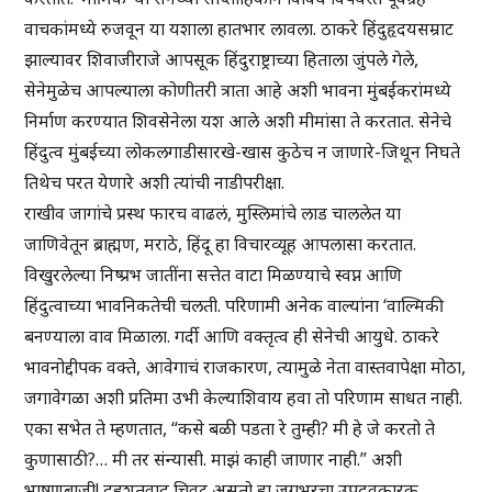
वाचकांमध्ये रुजवून या यशाला हातभार लावला. ठाकरे हिंदुहृदयसम्राट
झाल्यावर शिवाजीराजे आपसूक हिंदुराष्ट्राच्या हिताला जुंपले गेले,
सेनेमुळेच आपल्याला कोणीतरी त्राता आहे अशी भावना मुंबईकरांमध्ये
निर्माण करण्यात शिवसेनेला यश आले अशी मीमांसा ते करतात. सेनेचे
हिंदुत्व मुंबईच्या लोकलगाडीसारखे-खास कुठेच न जाणारे-जिथून निघते
तिथेच परत येणारे अशी त्यांची नाडीपरीक्षा.
राखीव जागांचे प्रस्थ फारच वाढलं, मुस्लिमांचे लाड चाललेत या
जाणिवेतून ब्राह्मण, मराठे, हिंदू हा विचारव्यूह आपलासा करतात.
विखुरलेल्या निष्प्रभ जातींना सत्तेत वाटा मिळण्याचे स्वप्न आणि
हिंदुत्वाच्या भावनिकतेची चलती. परिणामी अनेक वाल्यांना ‘वाल्मिकी
बनण्याला वाव मिळाला. गर्दी आणि वक्तृत्व ही सेनेची आयुधे. ठाकरे
भावनोद्दीपक वक्ते, आवेगाचं राजकारण, त्यामुळे नेता वास्तवापेक्षा मोठा,
जगावेगळा अशी प्रतिमा उभी केल्याशिवाय हवा तो परिणाम साधत नाही.
एका सभेत ते म्हणतात, “कसे बळी पडता रे तुम्ही? मी हे जे करतो ते
कुणासाठी?… मी तर संन्यासी. माझं काही जाणार नाही.” अशी
भाषणबाजी! दहशतवाद चिवट असतो हा जगभरचा उपद्रवकारक