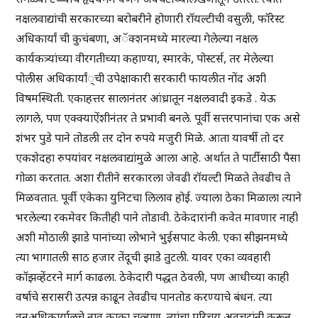
नक्षलवाद्यांची सरकारच्या बरोबरीने होणारी रॉयल्टीची वसुली, फॉरेस्ट
अधिकार्यां ची कुचंबणा, अॅक्शनमध्ये मारल्या गेलेल्या नक्षल
कार्यकत्र्यांच्या वीरगतीच्या कहाण्या, स्मारके, पोस्टर्स, तर मेलेल्या
पोलीस अधिकार्यां्ची उपेक्षाकारी सरकारी फायलीत नोंद अशी
विषमस्थिती. एकाहत्तर सालानंतर आंध्रातून नक्षलवादी इकडे . येऊ
लागले, पण एक्क्याऐंशीनंतर ते प्रभावी बनले. पूर्वी सत्तरपानांचा एक असे
शंभर पुडे पाने तोडली तर दोन रुपये मजुरी मिळे. आता यावर्षी तो दर
एकशेदहा रुपयांवर नक्षलवाद्यांमुळे आला आहे. अर्थात ते पार्टीसाठी पैसा
गोळा करतात. अशा रीतीने सरकारला जेवढी रॉयल्टी मिळते तेवढीच ते
मिळवतात. पूर्वी एकेका युनिटचा लिलाव होई. ज्याला ठेका मिळाला त्याने
भरलेल्या रकमेवर कितीही पाने तोडावी. ठेकेदारांनी कवेत मावणार नाही
अशी मोठाली झाडे पानांच्या लोभाने भुईसपाट केली. एका सीझनमध्ये
त्या भागातली साठ हजार तेंदूची झाडे तुटली. यावर एका व्यवहारी
कॉझव्हेंटरने मार्ग काढला. ठेकेदारी पद्धत ठेवली, पण आधीच्या काही
वर्षाचे सरासरी उत्पन्न काढून तेवढीच पानतोड करण्याचे बंधन. त्या
वनअधिकार्यालचे नाव काका चव्हाण. त्यांचा परिचय अवचटांनी करून