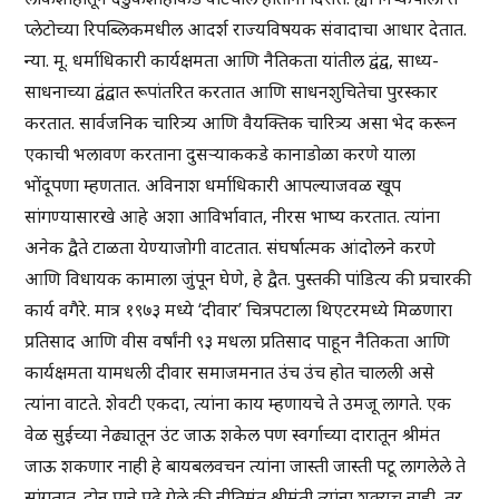
प्लेटोच्या रिपब्लिकमधील आदर्श राज्यविषयक संवादाचा आधार देतात.
न्या. मू. धर्माधिकारी कार्यक्षमता आणि नैतिकता यांतील द्वंद्व, साध्य-
साधनाच्या द्वंद्वात रूपांतरित करतात आणि साधनशुचितेचा पुरस्कार
करतात. सार्वजनिक चारित्र्य आणि वैयक्तिक चारित्र्य असा भेद करून
एकाची भलावण करताना दुसऱ्याककडे कानाडोळा करणे याला
भोंदूपणा म्हणतात. अविनाश धर्माधिकारी आपल्याजवळ खूप
सांगण्यासारखे आहे अशा आविर्भावात, नीरस भाष्य करतात. त्यांना
अनेक द्वैते टाळता येण्याजोगी वाटतात. संघर्षात्मक आंदोलने करणे
आणि विधायक कामाला जुंपून घेणे, हे द्वैत. पुस्तकी पांडित्य की प्रचारकी
कार्य वगैरे. मात्र १९७३ मध्ये ‘दीवार’ चित्रपटाला थिएटरमध्ये मिळणारा
प्रतिसाद आणि वीस वर्षांनी ९३ मधला प्रतिसाद पाहून नैतिकता आणि
कार्यक्षमता यामधली दीवार समाजमनात उंच उंच होत चालली असे
त्यांना वाटते. शेवटी एकदा, त्यांना काय म्हणायचे ते उमजू लागते. एक
वेळ सुईच्या नेढ्यातून उंट जाऊ शकेल पण स्वर्गाच्या दारातून श्रीमंत
जाऊ शकणार नाही हे बायबलवचन त्यांना जास्ती जास्ती पटू लागलेले ते
सांगतात. दोन पाने पुढे गेले की नीतिमंत श्रीमंती त्यांना शक्यच नाही, तर