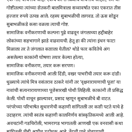
गोष्टीतल्या त्यांच्या शेतकरी बालमित्राला सव्वावर्षात एका एकरात तीस
हज्जार रुपये उत्पन्न आले. रहस्य सुबाभळीची लागवड. तो ऊस सोडून
सुबाभळीकडे कसा वळला त्याची गोष्ट.
सामाजिक वनीकरणाची कल्पना पुढे वाढवून जंगलाच्या हद्दीबाहेर
लोकांच्या सहभागाने झाडे वाढवायची. हेतू हा की त्यांना इंधन फाटा
मिळाला तर ते जंगलात कशाला येतील? थोडे फार कवितेचे अंग
असलेल्या काकांनी घोषणा तयार केल्या होत्या,
सामाजिक वनीकरण, तयार करू सरपण।
सामाजिक वनीकरणाची आली दिंडी, वखर पाभरीची तयार करू दांडी।
धुळ्याचे त्यांचे मित्र वसंतराव ठाकरे यांनी तर ‘वृक्षनारायणाची पूजा’ या
नावांची सत्यनारायणाच्या पूजेसारखी पोथी लिहिली. काकांनी ती प्रसिद्ध
केली. पोथी वाचून झाल्यावर, प्रसाद म्हणून सुबाभळीचे बी वाटत.
परंपरेच्या परिभाषेत सुधारणेची कहाणी सांगितली तर कशी पटते याचे हे
उदाहरण. त्यांची स्वतंत्र कहाणी कालनिर्णय सांस्कृतिकमध्ये आली आहे.
अवचटांनी गडचिरोली, भामरागड भागातली आणखी एक वनवासी कथा
सांगितली तीही अशीच उद्बोधक आहे. तेंदूची पाने तोडण्याची