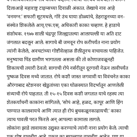
दिलाआहे महाराष्ट्र टाइम्सच्या दिवाळी अंकात. लेखाचे नाव आहे
‘वनमग्न.’ सफारी सूटमधले, गोरे उंच घाया डोळ्यांचे, डेहराडूनच्या वन-
संस्थेत शिकलेले आय्.एफ.एस्. अधिकारी काका चव्हाण. हे हाडाचे
संशोधक. १९७७ साली चंद्रपूर जिल्ह्यातल्या आलापल्ली या अति दाट
जंगलात बदलून आले. सागाचे बी जमवून रोप करीपर्यंत नाना प्रयोग
त्यांनी केलेले, अवचटांच्या गोष्टीवेल्हाळ शैलीतूनच वाचायला पाहिजेत.
मनुष्याचा पिंड ग्रामीण भागातला असला की तो कोणाजवळूनही
शिकायची तयारी ठेवतो. सागाची रोपे नर्सरीतून दूरगावी नेऊन लावीपर्यंत
पुष्कळ दिवस मध्ये जातात. रोपे कशी जास्त जगवावी या विवंचनेत काका
औरंगाबाद स्टेशनवर खेडुतांच्या एका घोळक्यात विदर्भातून आणलेली
संत्र्याची रोपे पाहतात. ती १५-१५ दिवस कशी जगतात याचे रहस्य त्या
शेतकर्यांचनी काकांना सांगितले, ‘सोपं आहे, हळद, कापूर आणि हिंग
पाण्यात कालवायचे आणि त्यात ही रोपं बुचकळूनकाढायची.’ काका
त्याच पावली परत फिरले अन् आपल्या कामाला लागले.
लोकांना झाडे लावायला उद्युक्त करण्याचे त्यांनी नाना प्रयोग केले. त्याची
एक गोष्ट वाचनीय आहे. एकच का सगळ्याच वाचनीय आहेत, पण या