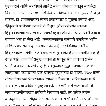
पुढाकाराने आणि सहयोगाने झालेले संपूर्ण परिवर्तन. त्यातून साधलेला
विकास. नानाजींनी १९७७ साली केंद्रीय मंत्रिपद नाकारून सुरू केलेला हा
प्रकल्प. डॉ. दाभोळकरांनी त्यावर प्रकाशवाटा’ हे पुस्तक लिहिले आहे. |
‘हिंदुत्वाचे अन्वेषण’ करणारे जे विद्वान ‘झोपडपट्टीपर्यंत जाताना
हिंदुत्ववाद्यांच्या पायाला माती लागते म्हणून टोमणे मारतात त्यांनी अवश्य
वाचावा असा हा लेख आहे.’ ‘तळागाळातल्या मानवाचे मानसिक आणि
आर्थिक प्रश्न समजावून घेण्यासाठीच नव्हे तरसोडविण्यासाठी या
हिंदुत्ववाद्यांचे पंचेवीस हजार प्रकल्प चालू आहेत हे त्यांना माहीत नाही हे
उघड आहे. नानाजी देशमुख नावाचा हा माणूस संघ नावाच्या शाळेत
घडलेला आहे. नऊ वर्षांचा होईपर्यंत मुळाक्षरेसुद्धा न येणारा, परभणी
जिल्ह्यातला कडोळीच्या एका देशमुख कुटुंबातला हा मुलगा, १९७७ साली
मोरारजीसारख्या पंतप्रधानाला, “मला न विचारता । मंत्रिमंडळात माझे
नाव घालायचा अधिकार तुम्हाला कोणी दिला?’ असे खडसावतो. तो
जयप्रकाशजींसारख्या सर्वोदयी नेत्याचाच नाही, तर प्रत्येक नारळ
वाजवून घेणाच्या लोहिया-लिमयेसारख्यांना ‘खरा’ आणि ‘आपला’ कसा
वाटतो? एक रुपयाचे चौसष्ट पैसे होत त्या काळात वेळोवेळी एक पैशाचे