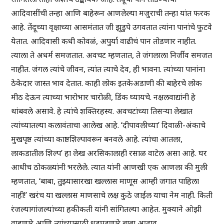
आदिवासींची तन्हा आणि बाहेरून आणलेल्या मजुराची तन्हा यांत फरक
आहे. तेंदूच्या वृक्षाच्या आसमंतात जी झुडुपे उगवतात त्यांना पानांचे फुटवे
येतात. आदिवासी कधी कोवळं, अपुर्या वाढीचं पान तोडणार नाहीत.
त्याला ते अधर्म समजतात. अवचट म्हणतात, ते जंगलाला निर्जीव समजत
नाहीत. जंगल त्यांचे जीवन, त्यांत त्याचे देव, ही भावना. त्यांच्या पानांना
ठेकेदार जास्त भाव देतात. काही लोक इतकेअडाणी की बाहेरचे लोक
मीठ देऊन त्याच्या भारोभार चारोळी, डिंक घ्यायचे. नक्षलवाद्यांनी हे
थांबवले असावे. हे त्यांचे शक्तिरहस्य. अवचटांच्या तिसऱ्या लेखात
त्यांच्यातल्या कलावंताचा आलेख आहे. ‘दीपावलीच्या’ दिवाळी-अंकाचे
मुखपृष्ठ त्यांच्या काष्ठशिल्पावरून बनवले आहे. त्यांचा आतला,
लाकडातील शिल्प’ हा लेख अरसिकालाही रसाळ वाटेल असा आहे. घर
आधीच ठोकळ्यांनी भरलेले. त्यात यांनी आणखी एक आणला की मुली
म्हणतात, ‘बाबा, तुझ्यासारखा खल्लास माणूस आम्ही जगात पाहिला
नाही!’ खरंच या खल्लास माणसाचे लक्ष कुठे जाईल याचा नेम नाही. किती
रंजल्यागांजल्यांच्या हकीकती यांनी सांगितल्या आहेत. मुक्याने ओझी
वाहणारे आणि त्यांच्यासाठी धडपडणारे बाबा आढाव,