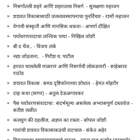
निसर्गातली शहरे आणि शहरातला निसर्ग - सुलक्षणा महाजन
शाश्वत विकासासाठी जलव्यवस्थापनाचा पुनर्विचार - रश्मी महाजन
वेगाची संस्कृती आणि मानसिक थकवा - अपर्णा दीक्षित
पर्यावरणवादाचा तात्त्विक पाया - निखिल जोशी
बी द चेंज... - विजय तांबे
नद्या जोडताना.. - गिरीश घ. पाटील
हरवत चाललेली माळरानं आणि निसर्गाची लोकडायरी - साहेबराव
राठोड
शाश्वत विकास : समग्र दृष्टिकोनाच्या शोधात - हेमंत मोहरीर
दाह कथा (सागर) - अतुल देऊळगावकर
पैस पर्यावरणसंवादाचा : संदर्भमूल्य असलेला अभ्यासपूर्ण दस्तावेज -
सतीश लळीत
कलयुग की दहलीज, अज्ञान का रास्ता - सोपान जोशी
गावांची शाश्वत विकासाकडची वाटचाल - संकेत अहेर