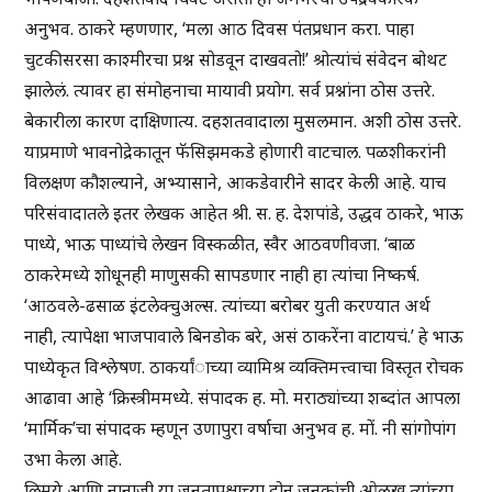
अनुभव. ठाकरे म्हणणार, ‘मला आठ दिवस पंतप्रधान करा. पाहा
चुटकीसरसा काश्मीरचा प्रश्न सोडवून दाखवतो!’ श्रोत्यांचं संवेदन बोथट
झालेलं. त्यावर हा संमोहनाचा मायावी प्रयोग. सर्व प्रश्नांना ठोस उत्तरे.
बेकारीला कारण दाक्षिणात्य. दहशतवादाला मुसलमान. अशी ठोस उत्तरे.
याप्रमाणे भावनोद्रेकातून फॅसिझमकडे होणारी वाटचाल. पळशीकरांनी
विलक्षण कौशल्याने, अभ्यासाने, आकडेवारीने सादर केली आहे. याच
परिसंवादातले इतर लेखक आहेत श्री. स. ह. देशपांडे, उद्धव ठाकरे, भाऊ
पाध्ये, भाऊ पाध्यांचे लेखन विस्कळीत, स्वैर आठवणीवजा. ‘बाळ
ठाकरेमध्ये शोधूनही माणुसकी सापडणार नाही हा त्यांचा निष्कर्ष.
‘आठवले-ढसाळ इंटलेक्चुअल्स. त्यांच्या बरोबर युती करण्यात अर्थ
नाही, त्यापेक्षा भाजपावाले बिनडोक बरे, असं ठाकरेंना वाटायचं.’ हे भाऊ
पाध्येकृत विश्लेषण. ठाकर्यांाच्या व्यामिश्र व्यक्तिमत्त्वाचा विस्तृत रोचक
आढावा आहे ‘क्रिस्त्रीममध्ये. संपादक ह. मो. मराठ्यांच्या शब्दांत आपला
‘मार्मिक’चा संपादक म्हणून उणापुरा वर्षाचा अनुभव ह. मों. नी सांगोपांग
उभा केला आहे.
लिमये आणि नानाजी या जनतापक्षाच्या दोन जनकांची ओळख त्यांच्या