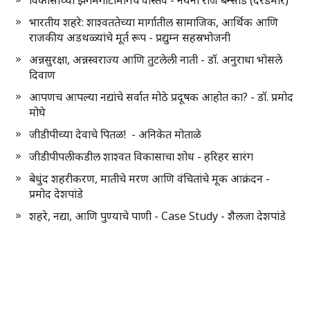
विकासाच्या झगमगाटामागचे वास्तव - नयना राज बन्सोड (दरडमारे)
भारतीय शहरे: शाश्वततेच्या मार्गातील सामाजिक, आर्थिक आणि
राजकीय अडथळ्यांचे मूर्त रूप - प्रद्युम्न सहस्रभोजनी
अन्नसुरक्षा, अन्नस्वराज्य आणि तुटलेली नाती - डॉ. अनुराधा भोसले
दिवाण
आपणच आपल्या नद्यांचे सर्वात मोठे प्रदूषक आहोत का? - डॉ. प्रमोद
मोघे
जीडीपीच्या देवाचे पितळ! - अनिकेत मोताळे
जीडीपीपलीकडील शाश्वत विकासाचा शोध - हरिहर सारंग
बेधुंद शहरीकरण, मातीचे मरण आणि वंचितांचे मूक आक्रंदन -
प्रमोद देशपांडे
शहरे, नद्या, आणि पुण्याचे पाणी - Case Study - शैलजा देशपांडे