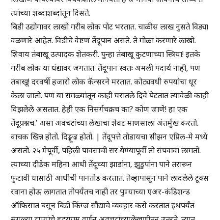
त्यांच्या शब्दाशब्दांतून दिसते.
बिडी उद्योगावर लाखो गरीब लोक पोट भरतात. चाळीस लाख नुसते विड्या
वळणारे आहेत. विडीचे वेष्टण तेंदूपान असते. ते गोळा करणारे लाखो.
शिवाय तंबाखू उत्पादक शेतकरी. पुन्हा तंबाखू कुटणाच्या स्त्रिया! इतके
गरीब लोक या धंद्यावर जगतात. तेंदूपान स्वतः अमली पदार्थ नाही, पण
तंबाखू! दरवर्षी हजारो लोक कॅन्सरने मरतात. कोट्यवधी रुपयांचा धूर
केला जातो. पण या सगळ्यांतून काही घरातले दिवे पेटतात त्यावेळी काही
विझलेले असतात. हेही एक निसर्गचक्रच का? कोण जाणे! हा एक
तेंदूप्रश्नच.’ असा अवचटांच्या लेखाचा शेवट माणसाला अंतर्मुख करतो.
वाचक खिन्न होतो. दिङ्मूढ होतो. | तेंदूपत्ते तोडायचा सीझन एप्रिल-मे मध्ये
असतो. २५ मेपूर्वी, पहिली पावसाची सर येण्यापूर्वी तो संपवावा लागतो.
त्याच्या दीडेक महिना आधी तेंदूच्या झाडांना, झुडुपांना पाने तरारून
फुटावी यासाठी आधीची पानतोड करतात. तेव्हापासून पाने लादलेले टूक्स
रवाना होऊ लागतात तोपर्यंतच नाही तर पुण्याच्या एअर-कंडिशन्ड
ऑफिसात बसून बिडी किंग्ज सौद्याचे व्यवहार कसे करतात इथपर्यंत
सगळ्या टप्प्यांचे हृदयंगम वर्णन अवचटांच्यालेखणीतून उतरते. त्यात