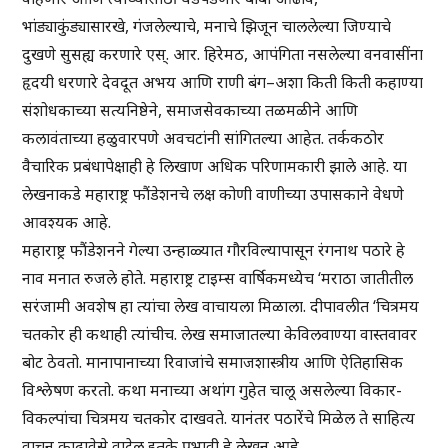
भांड्याकुंड्यासारखे, गंजलेल्याचे, मनाचे झिजून चाललेल्या जिण्याचे
दुखणे सुसह्य करणारे एस्. आर. हिरेमठ, आपंगिता नसलेल्या वनवासींना
हृदयी धरणारे देवदूत अभय आणि राणी बंग–अशा किती किती कहाण्या
संशोधकाच्या सत्यनिष्ठेने, समाजसेवकाच्या तळमळीने आणि
कलावंताच्या हळुवारपणे अवचटांनी सांगितल्या आहेत. तर्ककठोर
वैचारिक प्रबंधापेक्षाही हे लिखाण अधिक परिणामकारी झाले आहे. या
लेखनाकडे महाराष्ट्र फौंडेशनचे लक्ष कोणी वाणीच्या उपासकाने वेधणे
आवश्यक आहे.
महाराष्ट्र फौंडेशनने गेल्या उन्हाळ्यात गौरविल्यापासून रंगनाथ पठारे हे
नाव मनात रुजले होते. महाराष्ट्र टाइम्स वार्षिकमध्येच ‘मराठा जातीतील
सरंजामी अवशेष हा त्यांचा लेख वाचायला मिळाला. दीपावलीत ‘चित्रमय
चतकोर ही कथाही त्यांचीच. लेख समाजातल्या केविलवाण्या वास्तवावर
बोट ठेवतो. मानापानाच्या रिवाजांचे समाजशास्त्रीय आणि ऐतिहासिक
विश्लेषण करतो. कथा मनाच्या अथांग गुहेत चालू असलेल्या विकार-
विकल्पांचा चित्रमय चतकोर दाखवते. यानंतर पठारेंचे मिळेल ते साहित्य
वाचून काढावेसे वाटेल इतके प्रभावी हे लेखन आहे.