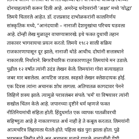
दोनचाहत्यांनी करून दिली आहे. अमरेन्द्र धनेश्वरांनी ‘अक्षर’ मध्ये ‘योद्धा’
लिमये चितारले आहेत. डॉ. दत्तप्रसाद दाभोळकरांनी कालनिर्णय
सांस्कृतिक मध्ये, “आनंदयात्री – नानाजी देशमुखांचा परिचय घडवला
आहे. दोन्ही लेख मुळातून वाचण्यासारखे. इथे फक्त दुधाची तहान
ताकावर भागवायचा प्रयत्न करतो. लिमये १९८२ साली सक्रिय
राजकारणापासून दूर झाले, नानाजी थोडे आधीच. दोघांनी सत्तास्थाने
नाकारली. निर्धाराने. बिगरवैचारिक राजकारणातून लिमयांचे मन उडाले.
पुढील १२ वर्षांत त्यांनी उदंड लेखन केले. लिमयांना गोवा सत्याग्रहात
जबर मार बसलेला. आयटिस जडला. स्वहस्ते लेखन क्लेशदायक होई.
एक दिवस त्यांना अचानक शोध लागला. अतिपातळ कागदावर पेनने
लिहिणे शक्य झाले. त्यामुळे परावलंबन संपले. ‘धर्म’ या विषयावर त्यांनी
सखोल चिंतन केले आहे. जपानच्या दृष्टीने धर्म म्हणजे फक्त
नीतिनियमांची संहिता होती. हिंदुधर्मात एक व्यापक पातळीवरची
सहिष्णुता आहे हे नाकारण्यात अर्थ नाही हे ते कबूल करतात. लिमयांनी
आत्मचरित्र लिहायला घेतले होते. पहिला खंड पुरा झाला होता. पुढे
भरभरून लिहीत होते अन् अचानक मृत्यूने गाठले. नानाजींनी ऐंशी