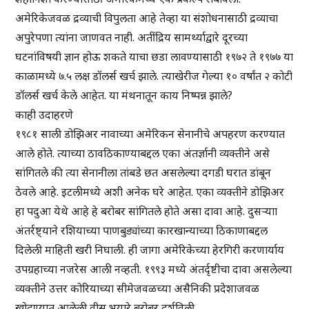
अमेरिकेजवळ द्रव्याची विपुलता आहे तेव्हा या संशोधनासाठी द्रव्याचा
अपुरेपणा त्यांना जाणवत नाही. अतींद्रिय सामर्थ्याद्वारे दूरच्या
घटनांविषयी ज्ञान होऊ शकते याचा छडा लावण्यासाठी १९७२ ते १९७७ या
काळामध्ये ७.५ लक्ष डॉलर्स खर्च झाले. त्याखेरीज गेल्या १० वर्षांत २ कोटी
डॉलर्स खर्च केले आहेत. या मंथनातून काय निष्पन्न झाले?
काही उदाहरणे
१९८१ साली डोझिअर नावाच्या अमेरिकन सेनानीचे अपहरण करण्यात
आले होते. त्याच्या ठावठिकाण्याबद्दल एका अंतर्ज्ञानी व्यक्तीने असे
सांगितले की त्या सेनानीला तांबडे छत असलेल्या दगडी घरात डांबून
ठेवले आहे. इटलीमध्ये अशी अनेक घरे आहेत. एका व्यक्तीने डोझिअर
हा पदुआ येथे आहे हे बरोबर सांगितले होते असा दावा आहे. दुसऱ्याा
अंतर्रष्ट्याने रशियाच्या पाणबुड्यांच्या कारखान्याच्या ठिकाणाबद्दल
दिलेली माहिती खरी निघाली. ही जागा अमेरिकेच्या हेरगिरी करणार्याय
उपग्रहाच्या नजरेस आली नव्हती. १९९३ मध्ये अंतर्दृष्टीचा दावा असलेल्या
व्यक्तीने उत्तर कोरियाच्या सीमेजवळच्या असैनिकी प्रदेशाजवळ
खोदण्यात आलेली वीस भुयारे बरोबर दर्शविली.