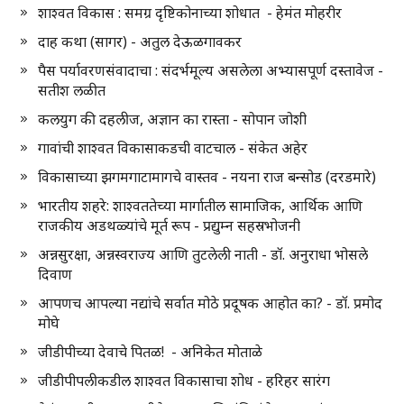
शाश्वत विकास : समग्र दृष्टिकोनाच्या शोधात - हेमंत मोहरीर
दाह कथा (सागर) - अतुल देऊळगावकर
पैस पर्यावरणसंवादाचा : संदर्भमूल्य असलेला अभ्यासपूर्ण दस्तावेज -
सतीश लळीत
कलयुग की दहलीज, अज्ञान का रास्ता - सोपान जोशी
गावांची शाश्वत विकासाकडची वाटचाल - संकेत अहेर
विकासाच्या झगमगाटामागचे वास्तव - नयना राज बन्सोड (दरडमारे)
भारतीय शहरे: शाश्वततेच्या मार्गातील सामाजिक, आर्थिक आणि
राजकीय अडथळ्यांचे मूर्त रूप - प्रद्युम्न सहस्रभोजनी
अन्नसुरक्षा, अन्नस्वराज्य आणि तुटलेली नाती - डॉ. अनुराधा भोसले
दिवाण
आपणच आपल्या नद्यांचे सर्वात मोठे प्रदूषक आहोत का? - डॉ. प्रमोद
मोघे
जीडीपीच्या देवाचे पितळ! - अनिकेत मोताळे
जीडीपीपलीकडील शाश्वत विकासाचा शोध - हरिहर सारंग