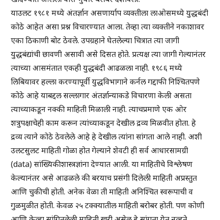
याउलट १९८१ मध्ये अंतर्ज्ञान असणार्याप व्यक्तीला लाओसमध्ये युद्धबंदी
कोठे आहेत असा प्रश्न विचारण्यात आला. तेव्हा त्या व्यक्तीने नकाशावर
एका ठिकाणी बोट ठेवले. उपग्रहाने घेतलेल्या चित्रात त्या जागी
युद्धबंद्यांची छावणी असावी असे दिसत होते. प्रत्यक्ष त्या जागी गेल्यानंतर
त्याच्या आसमंतात एकही युद्धबंदी आढळला नाही. १९८६ मध्ये
लिबियावर हल्ला करण्यापूर्वी युद्धविभागाने कर्नल गद्दाफी निश्चितपणे
कोठे आहे याबद्दल सल्लागार अंतर्ज्ञान्याकडे विचारणा केली असता
त्याच्याकडून नक्की माहिती मिळाली नाही. त्याचप्रमाणे एक ओर
शत्रुपक्षाचेही काम करून त्यांच्याकडून देखील द्रव्य मिळवीत होता. हे
द्रव्य त्याने कोठे ठेवलेले आहे हे देखील त्यांना सांगता आले नाही. अशी
उलटसुलट माहिती गोळा होत गेल्याने शेवटी ही सर्व आधारसामग्री
(data) सांख्यिकीशास्त्रज्ञांना देण्यात आली. या माहितीचे विश्लेषण
केल्यानंतर असे आढळले की बरयाच प्रसंगी दिलेली माहिती अप्रस्तुत
आणि चुकीची होती. अनेक वेळा ती माहिती अनिश्चित स्वरूपाची व
गुळमुळीत होती. केवळ २५ टक्क्यातील माहिती बरोबर होती. पण कोणी
आणि केव्हा सांगितलेली माहिती खरी असेल हे सांगता येत नव्हते.