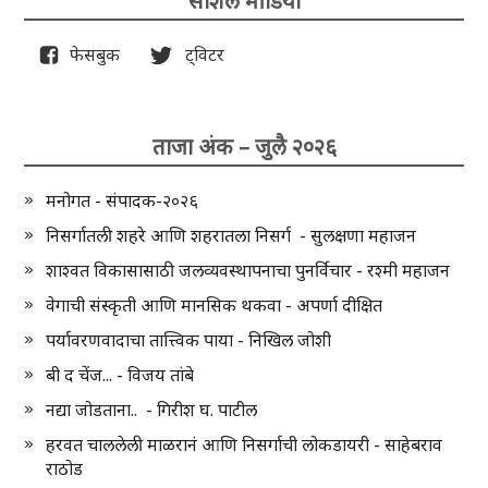
सोशल मीडिया
फेसबुक
ट्विटर
ताजा अंक – जुलै २०२६
मनोगत - संपादक-२०२६
निसर्गातली शहरे आणि शहरातला निसर्ग - सुलक्षणा महाजन
शाश्वत विकासासाठी जलव्यवस्थापनाचा पुनर्विचार - रश्मी महाजन
वेगाची संस्कृती आणि मानसिक थकवा - अपर्णा दीक्षित
पर्यावरणवादाचा तात्त्विक पाया - निखिल जोशी
बी द चेंज... - विजय तांबे
नद्या जोडताना.. - गिरीश घ. पाटील
हरवत चाललेली माळरानं आणि निसर्गाची लोकडायरी - साहेबराव
राठोड