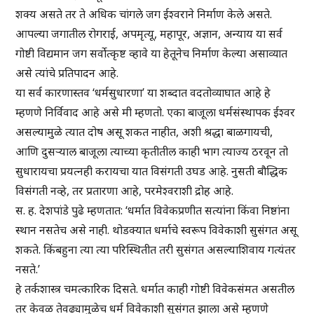
शक्य असते तर ते अधिक चांगले जग ईश्वराने निर्माण केले असते.
आपल्या जगातील रोगराई, अपमृत्यू, महापूर, अज्ञान, अन्याय या सर्व
गोष्टी विद्यमान जग सर्वोत्कृष्ट व्हावे या हेतूनेच निर्माण केल्या असाव्यात
असे त्यांचे प्रतिपादन आहे.
या सर्व कारणास्तव ‘धर्मसुधारणा’ या शब्दात वदतोव्याघात आहे हे
म्हणणे निर्विवाद आहे असे मी म्हणतो. एका बाजूला धर्मसंस्थापक ईश्वर
असल्यामुळे त्यात दोष असू शकत नाहीत, अशी श्रद्धा बाळगायची,
आणि दुसऱ्याल बाजूला त्याच्या कृतीतील काही भाग त्याज्य ठरवून तो
सुधारायचा प्रयत्नही करायचा यात विसंगती उघड आहे. नुसती बौद्धिक
विसंगती नव्हे, तर प्रतारणा आहे, परमेश्वराशी द्रोह आहे.
स. ह. देशपांडे पुढे म्हणतात: ‘धर्मात विवेकप्रणीत सत्यांना किंवा निष्ठांना
स्थान नसतेच असे नाही. थोडक्यात धर्माचे स्वरूप विवेकाशी सुसंगत असू
शकते. किंबहुना त्या त्या परिस्थितीत तरी सुसंगत असल्याशिवाय गत्यंतर
नसते.’
हे तर्कशास्त्र चमत्कारिक दिसते. धर्मात काही गोष्टी विवेकसंमत असतील
तर केवळ तेवढ्यामुळेच धर्म विवेकाशी सुसंगत झाला असे म्हणणे