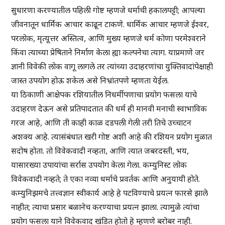
सुधारणा करण्यातील पहिली गोष्ट म्हणजे धर्माची हकालपट्टी; आपल्या
जीवनातून धार्मिक आचार काढून टाकणे. धार्मिक आचार म्हणजे ईश्वर,
परलोक, मृत्यूत्तर अस्तित्व, आणि मुख्य म्हणजे धर्म कोणा परमेश्वराने
किंवा त्याच्या प्रेषिताने निर्माण केला ह्या कल्पनेचा त्याग. याप्रमाणे जर
ज्ञानी विवेकी लोक वागू लागले तर त्यांच्या उदाहरणांचा युक्तिवादांपेक्षाही
जास्त उपयोग होऊ शकेल असे निभ्रांतपणे म्हणता येईल.
या ठिकाणी आक्षेपक रशियातील निधर्मीपणाचा प्रयोग फसला याचे
उदाहरण देऊन असे प्रतिपादतात की धर्म ही मानवी मनाची स्वाभाविक
गरज आहे, आणि ती काही काळ दडपली गेली तरी तिचे उच्चाटन
अशक्य आहे. त्यासंबंधात खरी गोष्ट अशी आहे की रशियन प्रयोग मुळात
सदोष होता. तो विवेकवादी नव्हता, आणि त्यात जबरदस्ती, भय,
यासारख्या उपायांचा सर्रास उपयोग केला गेला. कम्युनिस्ट लोक
विवेकवादी नव्हते; ते एका नव्या धर्माचे प्रवर्तक आणि अनुयायी होते.
कम्युनिझमचे तत्त्वज्ञान स्वीकार्य आहे हे पटविण्याचे प्रयत्न फारसे झाले
नाहीत; त्याचा प्रसार बळानेच करण्याचा प्रयत्न झाला. त्यामुळे त्यांचा
प्रयोग फसला याने विवेकवाद खंडित होतो हे म्हणणे बरोबर नाही.