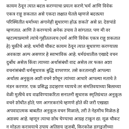
कायम ठेवून त्यात बदल करण्याचा प्रयत्न करणे.‘धर्म आणि विवेक
एकत्र राहू शकतात असे एकदा लक्षात घेतले म्हणजे बदलत्या
परिस्थितीत धर्माच्या अंगानेही सुधारणा होऊ शकते’ असे प्रा. देशपांडे
म्हणतात. आणि ते करण्याचे अनेक उपाय ते सांगतात. पण मी वर
म्हटल्याप्रमाणे त्यांचे गृहीततत्त्वच (धर्म आणि विवेक एकत्र राहू शकतात
हे) चुकीचे आहे. धर्माची चौकट कायम ठेवून त्यात सुधारणा करण्याला
अवकाश अल्प असणार हे स्वाभाविक आहे. धर्मग्रंथातील एखादे वचन
दुर्बोध असेल किंवा त्याच्या अर्थासंबंधी वाद असेल तर फक्त अशा
वचनांसंबंधी धर्मसुधारक बुद्धि वापरणार. तसे करतानाही आपल्या
अर्थाला अनुकूल अशी वचने शोधून त्यांच्या आधारे आपल्या मताचे ते
मंडन करणार. एक प्रसिद्ध उदाहरण घ्यायचे तर संमतिवयाच्या बिलाच्या
वेळी मुलीचे वय वाढविण्याकरिता सनातनी सुधारक स्मृतिग्रंथात अनुकूल
वचने शोधीत होते; पण आगरकरांचे म्हणणे होते की जरी एखाद्या
अपवादात्मक बाबतीत अनुकूल वचन मिळाले, तरी ते नेहमीच मिळेल हे
अशक्य आहे. म्हणून त्याचा शोध घेण्याचा आग्रह टाकून द्या. मूळ चौकट
न मोडता करावयाचे उपाय अतिशय जुजबी, किरकोळ डागडुजीच्या