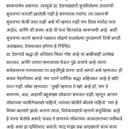
स्वरूपाचेच असणार. त्यामुळे प्रा. देशपांड्यांनी सुचविलेल्या उपायांनी
सुधारणा फारशी झालेली नाही हे सांगायला नकोच. त्या प्रकारची
सुधारणा केली जात नाही असे मी म्हणत नाही पण तिला मर्यादा फार
आहेत, आणि जी शक्य आहे ती फार किरकोळ स्वरूपाची आहे. अशी
सुधारणा करणे म्हणजे गळ्यात लोढणे घातलेल्या गुराप्रमाणे तिची प्रगती
अडखळत, ठेचकाळत होणार हे निश्चित.
प्रा. देशपांडे श्रद्धा ही अतिशय चिवट गोष्ट आहे या बाबीचाही उल्लेख
करतात, आणि ज्यांना समाजाला घेऊन पुढे जायचे आहे त्यांना
सर्वसामान्य माणसाच्या या प्रवृत्तीपुढे शरण जावे लागते असे म्हणतात. ही
बचाव नेहमीचाच आहे. पण त्याने धार्मिक श्रद्धा अहितकर आहे हे खोटे
ठरत नाही. लोक म्हणतात : ‘तुम्ही म्हणता ते खरे आहे हो, पण ते
सामान्य, अज्ञ, अडाणी बहुसंख्य लोकांना समजत नाही. म्हणून आपण
लोकांच्या चालीनेचालले पाहिजे, त्यांच्या बोलीने बोलले पाहिजे.’ पण हे
विषय बदलणे झाले. कारण त्यात, विवेकवाद्यांचे म्हणणे सयुक्तिक आहे
हे मान्य केलेले असते; फक्त ते सामान्य लोकांच्या आकलनाच्या पलीकडे
आहे असा हा युक्तिवाद असतो. परंतु माझा प्रश्न प्रामुख्याने सत्य काय