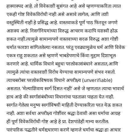
हास्यास्पद आहे. तो विवेकाशी सुसंगत आहे असे म्हणण्याकरिता त्यात
एकही गोष्ट विवेकविरोधी नाही असे असावे लागेल, आणि तशी
वस्तुस्थिती नाही हे प्रसिद्ध आहे. वास्तवाकडे पूर्ण पाठ फिरवून जगणे
अशक्य आहे. निसर्गनियमांच्या विरुद्ध आचरण कदापि यशस्वी होऊ
शकत नाही.त्यामुळे सामान्यपणे वास्तवाच्या सरळ विरुद्ध अशा गोष्टी
धर्मात फारशा सांगितलेल्या नसतात. परंतु एवढ्यामुळेच धर्म आणि विवेक
एकत्र राहू शकतात असे म्हणणे भाबडेपणाचे किंवा मुद्दाम दिशाभूल
करणारे आहे. धार्मिक विधाने बहुधा परलोकासंबंधाने असतात,आणि
त्यामुळे त्यांचा वास्तवाशी विरोध येण्याचा सामान्यपणे संभव नसतो.
त्याचबरोबर परलोकविषयक विधाने अपरीक्ष्य (unverifiable)
असतात. ‘मेल्याशिवाय स्वर्ग दिसत नाही’ असे जे म्हणतात त्याचा भावार्थ
हाच आहे की स्वर्गासंबंधीच्या विधानांचा पडताळा पाहता येत नाही.
स्वर्गात गेलेला मनुष्य स्वर्गाविषयी माहिती देण्याकरिता परत येऊ शकत
नाही. अशा सर्वथा अपरीक्ष्य गोष्टींवर श्रद्धा ठेवावी असा धर्माचा आग्रह
ही पूर्ण विवेकविरोधी गोष्ट आहे हे प्रा. देशपांडेही मान्य करतील.
पारंपारिक पद्धतीने धर्मसुधारणा करणे म्हणजे धर्माचा श्रद्धा हा आधार