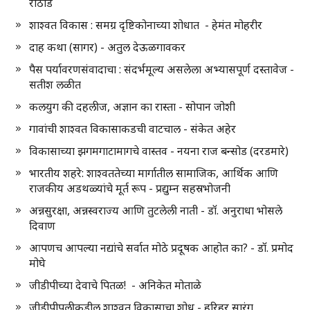
राठोड
शाश्वत विकास : समग्र दृष्टिकोनाच्या शोधात - हेमंत मोहरीर
दाह कथा (सागर) - अतुल देऊळगावकर
पैस पर्यावरणसंवादाचा : संदर्भमूल्य असलेला अभ्यासपूर्ण दस्तावेज -
सतीश लळीत
कलयुग की दहलीज, अज्ञान का रास्ता - सोपान जोशी
गावांची शाश्वत विकासाकडची वाटचाल - संकेत अहेर
विकासाच्या झगमगाटामागचे वास्तव - नयना राज बन्सोड (दरडमारे)
भारतीय शहरे: शाश्वततेच्या मार्गातील सामाजिक, आर्थिक आणि
राजकीय अडथळ्यांचे मूर्त रूप - प्रद्युम्न सहस्रभोजनी
अन्नसुरक्षा, अन्नस्वराज्य आणि तुटलेली नाती - डॉ. अनुराधा भोसले
दिवाण
आपणच आपल्या नद्यांचे सर्वात मोठे प्रदूषक आहोत का? - डॉ. प्रमोद
मोघे
जीडीपीच्या देवाचे पितळ! - अनिकेत मोताळे
जीडीपीपलीकडील शाश्वत विकासाचा शोध - हरिहर सारंग