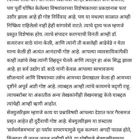
पण पूर्वी घोषित केलेल्या विषयांवरच्या विशेषांकाच्या प्रकाशनास फार
उशीर झाला आहे ही गोष्ट निर्विवाद आहे. पण या मधल्या काळात आम्ही
निष्क्रिय राहिलेलो नाही हेही सांगावेसे वाटते. त्याचे दृश्य फल म्हणजे
प्रस्तुत विशेषांक होय. त्याचे संपादन करण्याची विनंती आम्ही डॉ.
सत्यरंजन साठे यांना केली, आणि त्यांनी ती कसलेही आढेवेढे न घेता
मान्य केली ही अत्यंत आनंदाची गोष्ट आहे. आपल्या व्यावसायिकांपैकी
काही तज्ञांचे लेख त्यांनी लिहवून घेतले आणि त्यातून हा अंक सिद्ध झाला
आहे. हा सर्व उद्योग डॉ. साठे यांनी केवळ आपल्या स्वभावजन्य
सौजन्याने आणि विषयाच्या तसेच आमच्या प्रेमाखातर केला ही आमच्या
दृष्टीने अपूर्व अशी गोष्ट आहे. त्याबद्दल आम्ही त्यांचे कायमचे त्रदृणी राहू.
त्याचबरोबर या अंकातील अन्य लेखकांनीही लेखनसाह्य केले याबद्दल
त्यांचेही आम्ही ऋणी आहोत.
सेक्युलरिझम म्हणजे काय या प्रश्नाविषयी आपल्या देशात फार गैरसमज
प्रसृत आहेत ही दुर्दैवाची गोष्ट आहे. सेक्युलरिझम या शब्दाला
‘सर्वधर्मसमभाव’ हा पर्याय वापरण्यामुळे मूळ कल्पना अगदी पातळ होते,
किंबहुना ती जवळ जवळ नाहीशी होते. या गोष्टीमुळे सेक्युलरिझमवर