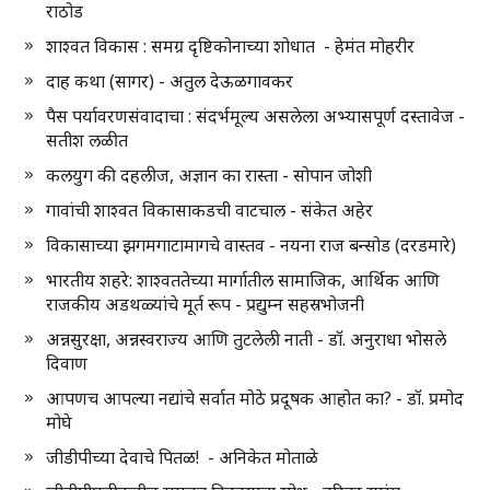
राठोड
शाश्वत विकास : समग्र दृष्टिकोनाच्या शोधात - हेमंत मोहरीर
दाह कथा (सागर) - अतुल देऊळगावकर
पैस पर्यावरणसंवादाचा : संदर्भमूल्य असलेला अभ्यासपूर्ण दस्तावेज -
सतीश लळीत
कलयुग की दहलीज, अज्ञान का रास्ता - सोपान जोशी
गावांची शाश्वत विकासाकडची वाटचाल - संकेत अहेर
विकासाच्या झगमगाटामागचे वास्तव - नयना राज बन्सोड (दरडमारे)
भारतीय शहरे: शाश्वततेच्या मार्गातील सामाजिक, आर्थिक आणि
राजकीय अडथळ्यांचे मूर्त रूप - प्रद्युम्न सहस्रभोजनी
अन्नसुरक्षा, अन्नस्वराज्य आणि तुटलेली नाती - डॉ. अनुराधा भोसले
दिवाण
आपणच आपल्या नद्यांचे सर्वात मोठे प्रदूषक आहोत का? - डॉ. प्रमोद
मोघे
जीडीपीच्या देवाचे पितळ! - अनिकेत मोताळे