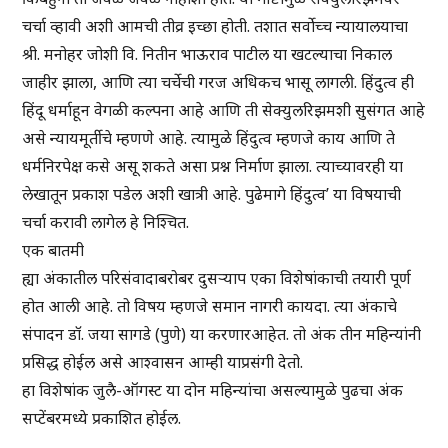
चर्चा व्हावी अशी आमची तीव्र इच्छा होती. तशात सर्वोच्च न्यायालयाचा
श्री. मनोहर जोशी वि. नितीन भाऊराव पाटील या खटल्याचा निकाल
जाहीर झाला, आणि त्या चर्चेची गरज अधिकच भासू लागली. हिंदुत्व ही
हिंदू धर्माहून वेगळी कल्पना आहे आणि ती सेक्युलरिझमशी सुसंगत आहे
असे न्यायमूर्तीचे म्हणणे आहे. त्यामुळे हिंदुत्व म्हणजे काय आणि ते
धर्मनिरपेक्ष कसे असू शकते असा प्रश्न निर्माण झाला. त्याच्यावरही या
लेखातून प्रकाश पडेल अशी खात्री आहे. पुढेमागे हिंदुत्व’ या विषयाची
चर्चा करावी लागेल हे निश्चित.
एक बातमी
ह्या अंकातील परिसंवादाबरोबर दुसऱ्याप एका विशेषांकाची तयारी पूर्ण
होत आली आहे. तो विषय म्हणजे समान नागरी कायदा. त्या अंकाचे
संपादन डॉ. जया सागडे (पुणे) या करणारआहेत. तो अंक तीन महिन्यांनी
प्रसिद्ध होईल असे आश्वासन आम्ही याप्रसंगी देतो.
हा विशेषांक जुलै-ऑगस्ट या दोन महिन्यांचा असल्यामुळे पुढचा अंक
सप्टेंबरमध्ये प्रकाशित होईल.