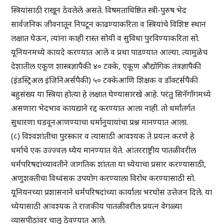
स्त्रियांसाठी राखून ठेवलेले असते. विषमताधिष्ठित स्त्री-पुरुष भेद
सार्वजनिक जीवनातून निपटून काढण्याकरिता व स्त्रियांचे विशिष्ट स्थान
लक्षात घेऊन, त्यांना काही रास्त सोयी व सुविधा पुरविण्याकरिता सो.
यूनियनमध्ये कायदे करण्यात आले व प्रथा पाडण्यात आल्या. त्यामुळेच
देशातील एकूण शास्त्रज्ञापैकी ४० टक्के, एकूण औद्योगिक तंत्रज्ञापैकी
(इंडस्ट्रिअल इंजिनिअर्सपैकी) ५० टक्केआणि शिक्षक व डॉक्टर्सपैकी
बहुसंख्य या स्त्रिया होत्या हे लक्षात घेण्यासारखे आहे. परंतु सिनॅगॉगमध्ये
असणारा भेदभाव कायद्याने रद्द करण्यात आला नाही. तो धर्मांतर्गत
सुधारणा घडवूनआणण्याचा धर्मानुयायांचा प्रश्न मानण्यात आला.
(८) विश्वशांतीचा पुरस्कार व त्यासाठी आवश्यक ते प्रयत्न करणे हे
धर्माचे एक उज्ज्वल ध्येय मानण्यात येते. आंतरराष्ट्रीय पातळीवरील
धर्मपरिषदांच्यावतीने जागतिक शांतता या ध्येयाचा प्रसार करण्यासाठी,
अणुशक्तीचा विध्वंसक उपयोग करण्याला विरोध करण्यासाठी सो.
यूनियनच्या प्रशासनाने धर्मपरिषदांच्या कार्याला भरघोस उत्तेजन दिले. या
ध्येयासाठी आवश्यक ते राजकीय पातळीवरील प्रयत्न वेगळ्या
व्यासपीठांवर चालू ठेवण्यात आले.