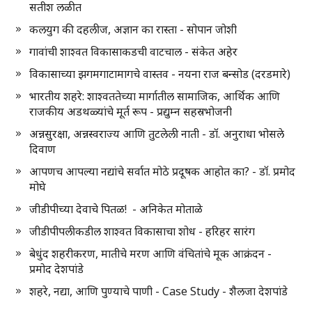
सतीश लळीत
कलयुग की दहलीज, अज्ञान का रास्ता - सोपान जोशी
गावांची शाश्वत विकासाकडची वाटचाल - संकेत अहेर
विकासाच्या झगमगाटामागचे वास्तव - नयना राज बन्सोड (दरडमारे)
भारतीय शहरे: शाश्वततेच्या मार्गातील सामाजिक, आर्थिक आणि
राजकीय अडथळ्यांचे मूर्त रूप - प्रद्युम्न सहस्रभोजनी
अन्नसुरक्षा, अन्नस्वराज्य आणि तुटलेली नाती - डॉ. अनुराधा भोसले
दिवाण
आपणच आपल्या नद्यांचे सर्वात मोठे प्रदूषक आहोत का? - डॉ. प्रमोद
मोघे
जीडीपीच्या देवाचे पितळ! - अनिकेत मोताळे
जीडीपीपलीकडील शाश्वत विकासाचा शोध - हरिहर सारंग
बेधुंद शहरीकरण, मातीचे मरण आणि वंचितांचे मूक आक्रंदन -
प्रमोद देशपांडे
शहरे, नद्या, आणि पुण्याचे पाणी - Case Study - शैलजा देशपांडे