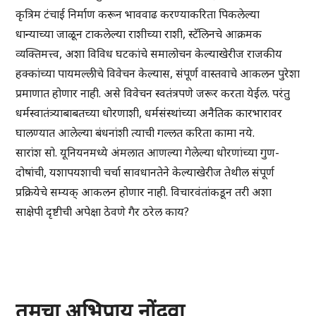
कृत्रिम टंचाई निर्माण करून भाववाढ करण्याकरिता पिकलेल्या
धान्याच्या जाळून टाकलेल्या राशीच्या राशी, स्टॅलिनचे आक्रमक
व्यक्तिमत्त्व, अशा विविध घटकांचे समालोचन केल्याखेरीज राजकीय
हक्कांच्या पायमल्लीचे विवेचन केल्यास, संपूर्ण वास्तवाचे आकलन पुरेशा
प्रमाणात होणार नाही. असे विवेचन स्वतंत्रपणे जरूर करता येईल. परंतु
धर्मस्वातंत्र्याबाबतच्या धोरणाशी, धर्मसंस्थांच्या अनैतिक कारभारावर
घालण्यात आलेल्या बंधनांशी त्याची गल्लत करिता कामा नये.
सारांश सो. यूनियनमध्ये अंमलात आणल्या गेलेल्या धोरणांच्या गुण-
दोषांची, यशापयशाची चर्चा सावधानतेने केल्याखेरीज तेथील संपूर्ण
प्रक्रियेचे सम्यक् आकलन होणार नाही. विचारवंतांकडून तरी अशा
साक्षेपी दृष्टीची अपेक्षा ठेवणे गैर ठरेल काय?
तुमचा अभिप्राय नोंदवा