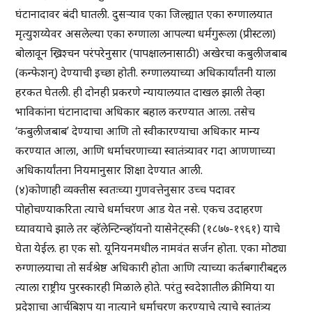
घंटानादावर बंदी घातली. दुसऱ्याव एका जिल्ह्यात एका रुग्णालयात
मृत्युशय्येवर असलेल्या एका रुग्णाला आपल्या धर्मगुरूला (प्रीस्टला)
बोलावून ख्रिश्चन परंपरेनुसार (पापक्षालनासाठी) अखेरचा कबुलीजबाब
(कन्फेशन्) देण्याची इच्छा होती. रुग्णालयाच्या अधिकार्यांतनी याला
हरकत घेतली. ही दोनही प्रकरणे न्यायालयात दाखल झाली तेव्हा
भाविकांना घंटानादाचा अधिकार बहाल करण्यात आला. तसेच
‘कबुलीजबाब’ देण्याचा आणि तो स्वीकारण्याचा अधिकार मान्य
करण्यात आला, आणि धर्माचरणाच्या स्वातंत्र्यावर गदा आणणाच्या
अधिकार्यांतना नियमानुसार शिक्षा देण्यात आली.
(४)कोणाही व्यक्तीस स्वतःच्या गुणवत्तेनुसार उच्च पदावर
पोहोचण्याकरिता त्याचे धर्माचरण आड येत नसे. एकच उदाहरण
घ्यावयाचे झाले तर व्हॅलेन्टिन्व्हॉयनो यासेनेट्स्की (१८७७-१९६१) याचे
घेता येईल. हा एक सो. यूनियनमधील नामवंत सर्जन होता. एका मोठ्या
रुग्णालयाचा तो सर्वश्रेष्ठ अधिकारी होता आणि त्याच्या कर्तबगारीबद्दल
त्याला राष्ट्रीय पुरस्कारही मिळाले होते. परंतु स्वदेशातील क्रीमिया या
प्रदेशाचा आर्चबिशप या नात्याने धर्माचरण करण्याचे त्याचे स्वातंत्र्य