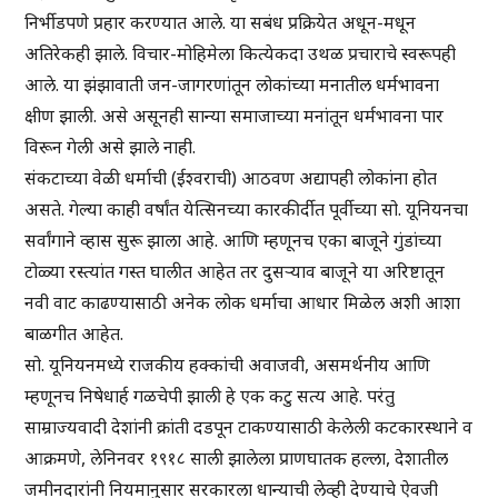
निर्भीडपणे प्रहार करण्यात आले. या सबंध प्रक्रियेत अधून-मधून
अतिरेकही झाले. विचार-मोहिमेला कित्येकदा उथळ प्रचाराचे स्वरूपही
आले. या झंझावाती जन-जागरणांतून लोकांच्या मनातील धर्मभावना
क्षीण झाली. असे असूनही सान्या समाजाच्या मनांतून धर्मभावना पार
विरून गेली असे झाले नाही.
संकटाच्या वेळी धर्माची (ईश्वराची) आठवण अद्यापही लोकांना होत
असते. गेल्या काही वर्षांत येत्सिनच्या कारकीर्दीत पूर्वीच्या सो. यूनियनचा
सर्वांगाने व्हास सुरू झाला आहे. आणि म्हणूनच एका बाजूने गुंडांच्या
टोळ्या रस्त्यांत गस्त घालीत आहेत तर दुसऱ्याव बाजूने या अरिष्टातून
नवी वाट काढण्यासाठी अनेक लोक धर्माचा आधार मिळेल अशी आशा
बाळगीत आहेत.
सो. यूनियनमध्ये राजकीय हक्कांची अवाजवी, असमर्थनीय आणि
म्हणूनच निषेधार्ह गळचेपी झाली हे एक कटु सत्य आहे. परंतु
साम्राज्यवादी देशांनी क्रांती दडपून टाकण्यासाठी केलेली कटकारस्थाने व
आक्रमणे, लेनिनवर १९१८ साली झालेला प्राणघातक हल्ला, देशातील
जमीनदारांनी नियमानुसार सरकारला धान्याची लेव्ही देण्याचे ऐवजी