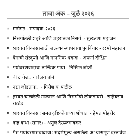
ताजा अंक – जुलै २०२६
मनोगत - संपादक-२०२६
निसर्गातली शहरे आणि शहरातला निसर्ग - सुलक्षणा महाजन
शाश्वत विकासासाठी जलव्यवस्थापनाचा पुनर्विचार - रश्मी महाजन
वेगाची संस्कृती आणि मानसिक थकवा - अपर्णा दीक्षित
पर्यावरणवादाचा तात्त्विक पाया - निखिल जोशी
बी द चेंज... - विजय तांबे
नद्या जोडताना.. - गिरीश घ. पाटील
हरवत चाललेली माळरानं आणि निसर्गाची लोकडायरी - साहेबराव
राठोड
शाश्वत विकास : समग्र दृष्टिकोनाच्या शोधात - हेमंत मोहरीर
दाह कथा (सागर) - अतुल देऊळगावकर
पैस पर्यावरणसंवादाचा : संदर्भमूल्य असलेला अभ्यासपूर्ण दस्तावेज -