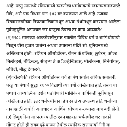
आहे. परंतु त्यामध्ये रशियामध्ये व्यक्तीला धर्माबाबतचे स्वातंत्र्यचनाकारले
गेले’, असे एक विधान पान १४२ वर करण्यात आले आहे. उजव्या
विचारसरणीच्या नियतकालिकांमधून अथवा ग्रंथांमधून करण्यात आलेला
पूर्वग्रहदूषित अपप्रचार जर बाजूला ठेवला तर काय आढळते?
(१)१९८८ सालच्या आकडेवारीनुसार खालील विविध धर्म व धर्मपंथीयांची
मिळून वीस हजार प्रार्थना अथवा उपासना मंदिरे सो. यूनियनमध्ये
अस्तित्वात होती : रशियन ऑर्थोडॉक्स, रोमन कॅथलिक, लुथेरन, ओल्ड
बिलीव्हर्स, बॅप्टिस्टस्, सेव्हन्थ डे अॅडव्हेन्टिस्टस्, मोलोकन्स, सिनेगॉगस्,
मशिदी, बौद्ध देवालये.
(२)वरीलपैकी रशियन ऑर्थोडॉक्स चर्च हा पंथ सर्वात अधिक सनातनी.
परंतु या पंथाचे सुद्धा १६०० विद्यार्थी त्या वर्षी अस्तित्वात होते. तसेच या
पंथाचे आध्यात्मिक दर्शन घडविणारी मासिके व वार्षिकही पूर्वीपासून
अस्तित्वात होती. इतर धर्मपंथीयांना हेच स्वातंत्र्य उपलब्ध होते. धर्माच्या
नावाखाली अघोरी अनाचार व आर्थिक शोषण करण्याला मात्र बंदी होती.
(३) लिथुएनिया या परगण्यातील एका शहरात चर्चमधील घंटानादाने
गोंगाट होतो ही सबब पुढे करून तेथील स्थानिक सत्ताधार्यांीनी या