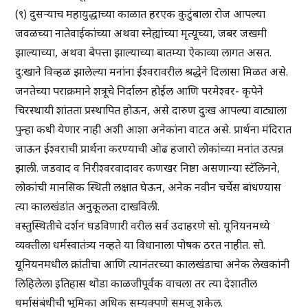
(९) दुसऱ्याच महायुद्धाच्या काळात हरएक कुटुंबाला रोज आपल्या
जवळच्या नातेवाईकांच्या अथवा स्नेह्यांच्या मृत्यूच्या, जबर जखमी
झाल्याच्या, अथवा बेपत्ता झाल्याच्या बातम्या ऐकाव्या लागत असत.
दु:खाने विव्हळ झालेल्या मनांना ईश्वरावरील श्रद्धेने दिलासा मिळत असे.
जनतेच्या पराक्रमाने शत्रूचे निर्दालन होईल आणि परमेश्वर- कृपेने
चिरस्थायी शांतता प्रस्थापित होऊन, असे दारुण दुःख आपल्या वाट्याला
पुन्हा कधी येणार नाही अशी आशा अनेकांना वाटत असे. प्रार्थना मंदिरात
जाऊन ईश्वराची प्रार्थना करण्याची ओढ हजारो लोकांच्या मनांत उत्पन्न
झाली. जडवाद व निरीश्वरवादावर कणखर निष्ठा असणान्या स्टॅलिनने,
लोकांची मानसिक स्थिती लक्षात घेऊन, अनेक नवीन चर्चेस बांधण्यास
त्या कालखंडांत अनुकूलता दाखविली.
वस्तुस्थितीचे दर्शन घडविणारी वरील सर्व उदाहरणे सो. यूनियनमध्ये
व्यक्तीला धर्मस्वातंत्र्य नव्हते या विधानाला पोषक ठरत नाहीत. सो.
यूनियनमधील क्रांतीचा आणि त्यानंतरच्या कालखंडाचा अनेक लेखकांनी
लिहिलेला इतिहास थोडा काळजीपूर्वक वाचला तर त्या देशातील
धर्मासंबंधीची भूमिका अधिक सम्यक्पणे समजू शकेल.