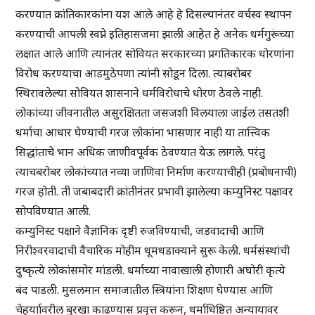
करण्यात क्रांतिकारकांना यश आले आहे हे दिसल्यानंतर वर्चस्व स्थापन
करण्याची आपली स्वप्ने इतिहासजमा झाली आहेत हे अनेक धर्मगुरूंच्या
लक्षात आले आणि त्यानंतर सोवियत सरकारच्या प्रगतिकारक धोरणांना
विरोध करण्याचा आडमुठेपणा त्यांनी सोडून दिला. त्याबरोबर
स्थिरावलेल्या सोवियत शासनाने धर्मविरोधाचे धोरण ठेवले नाही.
लोकांच्या जीवनातील असुरक्षितता जसजशी विलयाला जाईल तसतशी
धर्माचा आधार घेण्याची गरज लोकांना भासणार नाही या तात्त्विक
सिद्धांताचे भान अधिक जाणीवपूर्वक ठेवण्यात येऊ लागले. परंतु
त्याचबरोबर लोकांच्यात नव्या जाणिवा निर्माण करण्याचीही (प्रबोधनाची)
गरज होती. ती जबाबदारी क्रांतीनंतर प्रभावी झालेल्या कम्युनिस्ट पक्षावर
सोपविण्यात आली.
कम्युनिस्ट पक्षाने वैज्ञानिक दृष्टी रुजविण्याची, जडवादाची आणि
निरीश्वरवादाची वैचारिक मोहीम धूमधडाक्याने सुरू केली. धर्मसंस्थांची
दुष्कृत्ये लोकांसमोर मांडली. धर्माच्या नावाखाली होणारी अघोरी कृत्ये
बंद पाडली. मुसलमान समाजातील स्त्रियांना शिक्षण घेण्यास आणि
चेहर्याावरील बुरखा काढण्यास प्रवृत्त करून, धर्माधिष्ठित अन्यायावर