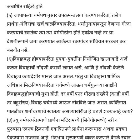
अबाधित राहिले होते.
(५) आपापल्या धर्मपंथानुसार उपक्रम-उत्सव करण्याकरिता, तसेच
प्रार्थना-मंदिरांचा खर्च चालविण्याकरिता, धर्मानुयायांकडून देणग्या गोळा
करण्याचे स्वातंत्र्य त्या त्या धर्मपीठांना होते एवढेच नव्हे तर या
देणगीरूपाने जमा करण्यात आलेल्या रकमांवर सोवियत सरकार कर
बसवीत नसे.
(६)विवाहबद्ध होण्याकरिता युवक-युवतींना नियोजित खात्याकडे अर्ज
करून विवाहाची नोंदणी करावी लागत असे, आणि हे नोंदणी केलेले
विवाहच कायदेशीर मानले जात असत. परंतु या विवाहांना धार्मिक
अधिष्ठान मिळविण्याकरिता चर्चमध्ये जाऊन धर्मगुरूच्या साक्षीने
विवाहबद्धहोण्याची मुभा होती. दर वर्षी फार मोठ्या संख्येने (काही वर्षी
तर बहुसंख्य) विवाह चर्चमध्ये जाऊन नोंदविले जात असत. व्यक्तिगत
पातळीवर धर्माचरणाचे स्वातंत्र्य असल्याखेरीज हे घडणे शक्यआहे काय?
(७)ज्यू धर्मपरंपरेप्रमाणे प्रार्थना मंदिरामध्ये (सिनॅगॉगमध्ये) स्त्री व
पुरुषांना एकाच ठिकाणी एकत्रितपणे प्रार्थना करण्यास अथवा प्रवचन
ऐकण्यास मज्जाव आहे. भेदभाव सुस्पष्टपणे व्यक्त करणारे वेगळे स्थान