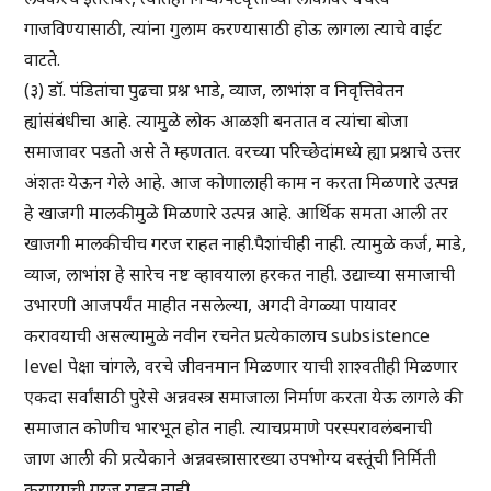
गाजविण्यासाठी, त्यांना गुलाम करण्यासाठी होऊ लागला त्याचे वाईट
वाटते.
(३) डॉ. पंडितांचा पुढचा प्रश्न भाडे, व्याज, लाभांश व निवृत्तिवेतन
ह्यांसंबंधीचा आहे. त्यामुळे लोक आळशी बनतात व त्यांचा बोजा
समाजावर पडतो असे ते म्हणतात. वरच्या परिच्छेदांमध्ये ह्या प्रश्नाचे उत्तर
अंशतः येऊन गेले आहे. आज कोणालाही काम न करता मिळणारे उत्पन्न
हे खाजगी मालकीमुळे मिळणारे उत्पन्न आहे. आर्थिक समता आली तर
खाजगी मालकीचीच गरज राहत नाही.पैशांचीही नाही. त्यामुळे कर्ज, माडे,
व्याज, लाभांश हे सारेच नष्ट व्हावयाला हरकत नाही. उद्याच्या समाजाची
उभारणी आजपर्यंत माहीत नसलेल्या, अगदी वेगळ्या पायावर
करावयाची असल्यामुळे नवीन रचनेत प्रत्येकालाच subsistence
level पेक्षा चांगले, वरचे जीवनमान मिळणार याची शाश्वतीही मिळणार
एकदा सर्वांसाठी पुरेसे अन्नवस्त्र समाजाला निर्माण करता येऊ लागले की
समाजात कोणीच भारभूत होत नाही. त्याचप्रमाणे परस्परावलंबनाची
जाण आली की प्रत्येकाने अन्नवस्त्रासारख्या उपभोग्य वस्तूंची निर्मिती
करण्याची गरज राहत नाही.