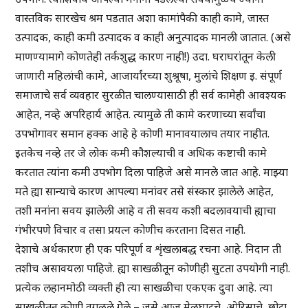
वास्तविक सारखेच श्रम पडतात अशा कामांपैकी काही कामे, जास्त
उत्पादक, काही कमी उत्पादक व काही अनुत्पादक मानली जातात. (असे
माणण्यामागे कोणतेही तर्कशुद्ध कारण नाही!) उदा. घराघरांतून केली
जाणारी महिलांची कामे, आजार्यांरच्या शुश्रूषा, मुलांचे शिक्षण इ. संपूर्ण
समाजाचे सर्व व्यवहार सुरळीत चालण्यासाठी ही सर्व कामेही आवश्यक
आहेत, नव्हे अपरिहार्य आहेत. त्यामुळे ती कामे करणाच्या सर्वांचा
उपभोगावर समान हक्क आहे हे कोणी मानावयालाच तयार नाहीत.
इतकेच नव्हे तर जे लोक कमी कौशल्याची व अधिक कष्टाची कामे
करतात त्यांना कमी उपभोग दिला पाहिजे असे मानले जात आहे. माझ्या
मते ह्या सान्याचे कारण आपल्या मनांवर तसे संस्कार झालेले आहेत,
तशी मनांना सवय झालेली आहे व ती सवय कशी बदलावयाची ह्याचा
गंभीरपणे विचार व तसा प्रयत्न कोणीच करताना दिसत नाही.
देशाचे अर्थकारण ही एक परिपूर्ण व शृंखलाबद्ध रचना आहे. निदान ती
तशीच असावयला पाहिजे. ह्या साखळीतून कोणीही सुटता उपयोगी नाही.
प्रत्येक लहानमोठी व्यक्ती ही त्या साखळीचा एकएक दुवा आहे. त्या
साखळीतून कोणी वगळले गेले – जसे आज मेळघाटचे, ओरिसाचे, छोटा