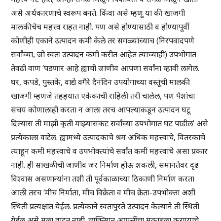
असे अर्थकारणाचे स्वरूप बनते. किंवा असे म्हणू या की खाजगी
मालकीचेच महत्त्व राहत नाही. पण असे होण्यासाठी व होण्यापूर्वी
कोणीही एकाने उत्पादन कमी केले तर सगळ्यांच्याच (निरपवादपणे
सर्वांच्या, जो स्वतः उत्पादन कमी करीत आहेत त्याच्याही) उपभोगात
तेवढी वाण ‘पडणार आहे ह्याची जाणीव आपणा सर्वांना व्हावी लागेल.
घर, कपडे, पुस्तके, वाद्ये वगैरे दैनंदिन उपयोगाच्या वस्तूंची मालकी
खाजगी म्हणजे तहहयात एकेकाची राहिली तरी चालेल, पण पैशांचा
संचय कोणालाही करता न आला तरच आपल्याकडून उत्पादन घटू
दिल्यास ती माझी कृती माझ्यासकट सर्वांच्या उपभोगात घट पाडील’ असे
प्रत्येकाला वाटेल. ह्यामध्ये उत्पादकाचे श्रम अधिक महत्त्वाचे, वितरकाचे
त्याहून कमी महत्त्वाचे व उपभोक्त्यांचे सर्वांत कमी महत्त्वाचे असा प्रकार
नाही. ही साखळीची जाणीव जर निर्माण होऊ शकली, समानतेवर दृढ
विश्वास असणान्यांना तशी ती पूर्वकाळाच्या ठिकाणी निर्माण करता
आली तरच ‘मीच निर्माता, मीच विक्रेता व मीच क्रेता-उपभोक्ता अशी
स्थिती प्रत्यक्षात येईल. प्रत्येकाने स्वतःपुरते उत्पादन केल्याने ती स्थिती
येईल असे मला वाटत नाही. व्यक्तिगत आपत्तींचा मुकाबला करण्याचे