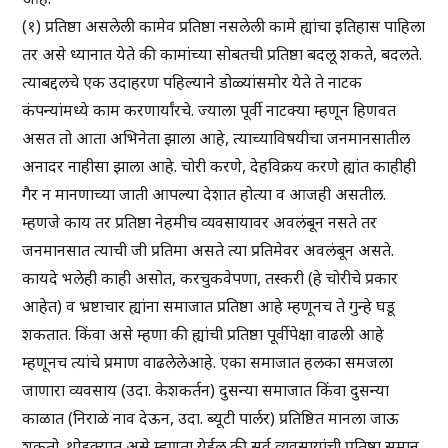
(१) प्रतिष्ठा असलेली कामेव प्रतिष्ठा नसलेली कामे ह्यांचा इतिहास पाहिला
तर असे ध्यानात येते की कामांच्या सोबतची प्रतिष्ठा बदलू शकते, बदलते.
त्याबद्दलचे एक उदाहरण पहिल्याने डोळ्यांसमोर येते ते नाटक
कंपन्यांमध्ये काम करणार्यांरचे. ज्याला पूर्वी नाटक्या म्हणून हिणवत
असत तो आता अभिनेता झाला आहे, त्याच्याविषयीचा जनमानसातील
अनादर नाहीसा झाला आहे. चोरी करणे, देहविक्रय करणे ह्यांत काहीही
गैर न मानणाच्या जाती आपल्या देशात होत्या व आजही असतील.
म्हणजे काय तर प्रतिष्ठा नेहमीच व्यवसायावर अवलंबून नसते तर
जनमानसात त्याची जी प्रतिमा असते त्या प्रतिमेवर अवलंबून असते.
कायदे भलेही काही असोत, करचुकवेपणा, तस्करी (हे चोरीचे प्रकार
आहेत) व भ्रष्टाचार ह्यांना समाजात प्रतिष्ठा आहे म्हणूनच ते गुन्हे घडू
शकतात. किंवा असे म्हणा की ह्यांची प्रतिष्ठा पूर्वीपेक्षा वाढली आहे
म्हणूनच त्यांचे प्रमाण वाढलेलेआहे. एका समाजात हलका समजला
जाणारा व्यवसाय (उदा. केशकर्तन) दुसन्या समाजात किंवा दुसन्या
काळात (निराळे नाव देऊन, उदा. ब्यूटी पार्लर) प्रतिष्ठित मानला जाऊ
शकतो. थोडक्यात असे म्हणता येईल की सर्व व्यवसायांची प्रतिष्ठा समान