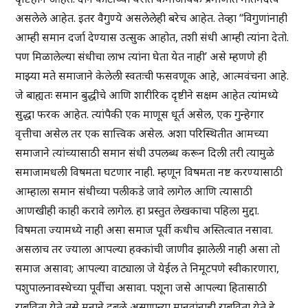
असलेले आहेत. इतर वैगुण्ये असलेलेही बरेच आहेत. तेव्हा ‘‘विगुणांनाही
आम्ही समान दर्जा देण्यास उत्सुक आहोत, तशी संधी आम्ही त्यांना देतो.
पण मिळालेल्या संधीचा लाभ त्यांना घेता येत नाही’ असे म्हणणे ही
माझ्या मते समाजाने केलेली स्वतःची फसवणूक आहे, आत्मवंचना आहे.
जे बाह्यतः समान बुद्धीचे आणि शारीरिक दृष्टीने सक्षम आहेत त्यांमध्ये
सुद्धा फरक आहेत. त्यांपैकी एक माणूस धूर्त असेल, एक गुन्हेगार
वृत्तीचा असेल तर एक सात्त्विक असेल. अशा परिस्थितीत आमच्या
समाजाने त्यांच्यासाठी समान संधी उपलब्ध करून दिली तरी त्यामुळे
समाजामधली विषमता घटणार नाही. म्हणून विषमता नष्ट करण्यासाठी
आम्हाला समान संधीच्या पलीकडे जावे लागेल आणि त्यासाठी
आणखीही काही करावे लागेल. हा प्रस्तुत लेखकाचा पहिला मुद्दा.
विषमता ज्यामध्ये नाही असा समाज पूर्वी कधीच अस्तित्वात नसावा.
असलाच तर ज्याला आपल्या हक्कांची जाणीव झालेली नाही असा तो
समाज असावा; आपल्या वाट्याला जे येईल ते निमूटपणे स्वीकारणारा,
पशुपालनावस्थेच्या पूर्वीचा असावा. पशूना जसे आपल्या हितासाठी
राबविता येते तसे मनाने दुबळे असणान्या मानवांनाही राबविता येते हे