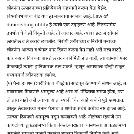
लोकांना उत्पादनाच्या प्रक्रियेमध्ये सहभागी करून घेता येईल.
विषयोपभोगांचा वीट येणे हा मानवाचा स्वभाव आहे. Law of
diminishing utility हे त्याचे एक उदाहरण आहे. निरुपशमेय
उपभोग घेणे ही विकृती आहे. तो आजार आहे. त्यावर इलाज शोधावे
लागतील व ते करावे लागतील. निरोगी शरीराच्या व निरोगी मनाच्या
लोकांना आळस व चंगळ फार दिवस करता येत नाही असे मला वाटते.
फार कष्ट व विवंचना असतील तर नवनिर्मिती होत नाही, त्याचप्रमाणे फार
वैफल्यही त्याला हानिकारक ठरू शकते. म्हणून आपणाला दोन्ही टाळून
मध्यममार्ग स्वीकारावा लागेल.
(५) पैसा हा श्रम (शारीरिक व बौद्धिक) साठवून ठेवण्याचे साधन आहे, ते
माणसाला मिळणारे श्रममूल्य आहे असा डॉ. पंडितांचा समज होता, पण
तो तसा नाही असे त्यांच्या आता ध्यानी ‘ येत आहे असे ते पुढे म्हणतात.
प्रस्तुत लेखकाच्या मताने पैशाचा व श्रमांचा संबंध कधीच नष्ट झाला आहे.
त्याच्या ठिकाणी श्रममूल्य नसून क्रयशक्ती आहे. नोटांच्या म्हणजे त्या
कागदांच्या तुकड्यांमध्ये किंवा बँकेतल्याखतावण्यांमधल्या आकड्यांमध्ये
असलेले सामर्थ्य मानवी मनानेच त्यांच्या ठिकाणी निर्माण केले आहे.