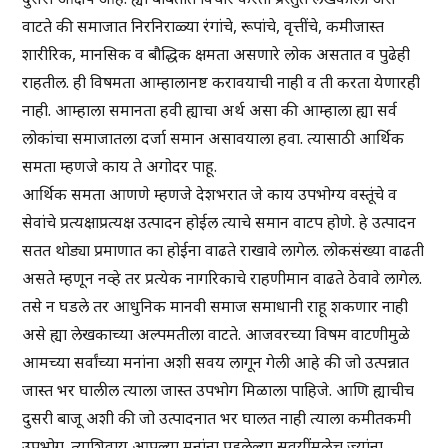
वाटते की समाजात निरनिराळ्या रंगांचे, रूपांचे, वृत्तींचे, कमीजास्त
शारीरिक, मानसिक व बौद्धिक क्षमता असणारे लोक असतात व पुढेही
राहतील. ही विषमता आम्हालानष्ट करावयाची नाही व ती करता येणारही
नाही. आम्हाला समानता हवी ह्याचा अर्थ असा की आम्हाला ह्या सर्व
लोकांचा समाजातला दर्जा समान असावयाला हवा. त्यासाठी आर्थिक
समता म्हणजे काय ते अगोदर पाहू.
आर्थिक समता आणणे म्हणजे देशभरात जे काय उपभोग्य वस्तूंचे व
सेवांचे प्रत्यक्षाप्रत्यक्ष उत्पादन होईल त्याचे समान वाटप होणे. हे उत्पादन
सतत थोड्या प्रमाणात का होईना वाढते राखावे लागेल. लोकसंख्या वाढती
असते म्हणून नव्हे तर प्रत्येक नागरिकाचे राहणीमान वाढते ठेवावे लागेल.
तसे न घडले तर आधुनिक मानवी समाज समाधानी राहू शकणार नाही
असे ह्या लेखकाच्या अल्पमतीला वाटते. आजवरच्या विषम वाटणीमुळे
आमच्या सर्वांच्या मनांना अशी सवय लागून गेली आहे की जो उत्पन्नात
जास्त भर घालील त्याला जास्त उपभोग मिळाला पाहिजे. आणि ह्याचीच
दुसरी बाजू अशी की जो उत्पादनात भर घालत नाही त्याला कमीतकमी
उपभोग. त्याशिवाय आपल्या मनांना पडलेल्या सवयींमुळेच ज्यांना