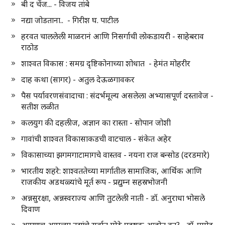
बी द चेंज... - विजय तांबे
नद्या जोडताना.. - गिरीश घ. पाटील
हरवत चाललेली माळरानं आणि निसर्गाची लोकडायरी - साहेबराव
राठोड
शाश्वत विकास : समग्र दृष्टिकोनाच्या शोधात - हेमंत मोहरीर
दाह कथा (सागर) - अतुल देऊळगावकर
पैस पर्यावरणसंवादाचा : संदर्भमूल्य असलेला अभ्यासपूर्ण दस्तावेज -
सतीश लळीत
कलयुग की दहलीज, अज्ञान का रास्ता - सोपान जोशी
गावांची शाश्वत विकासाकडची वाटचाल - संकेत अहेर
विकासाच्या झगमगाटामागचे वास्तव - नयना राज बन्सोड (दरडमारे)
भारतीय शहरे: शाश्वततेच्या मार्गातील सामाजिक, आर्थिक आणि
राजकीय अडथळ्यांचे मूर्त रूप - प्रद्युम्न सहस्रभोजनी
अन्नसुरक्षा, अन्नस्वराज्य आणि तुटलेली नाती - डॉ. अनुराधा भोसले
दिवाण