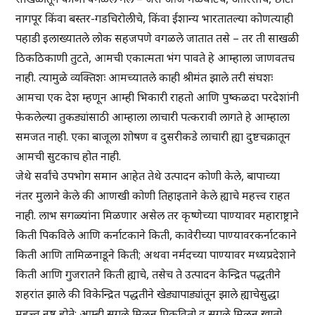
नागपूर किंवा बस्तर-गडचिरोलीचे, किंवा ईशान्य भारतातल्या कोणत्याही
पहाडी इलाख्यातले लोक सहजपणे वगळले जातात तसे – तर ती साखळी
ठिकठिकाणी तुटते, आमची एकात्मता भंग पावते हे आम्हाला जाणवतच
नाही. त्यामुळे व्यक्तिशः आमच्यातले काही श्रीमंत झाले तरी संघशः
आमचा एक देश म्हणून आम्ही भिकारी राहतो आणि पुष्कळदा परदेशांनी
फेकलेल्या तुकड्यांसाठी आम्हाला लाचारी पत्करावी लागते हे आम्हाला
समजत नाही. एका बाजूला शोषण व दुसरीकडे लाचारी ह्या दुष्टचक्रातून
आमची सुटकाच होत नाही.
जेथे सर्वांचे उपभोग समान आहेत तेथे उत्पादन कोणी केले, बापाच्या
नंतर मुलाने केले की आणखी कोणी तिहाइताने केले ह्याचे महत्त्व राहत
नाही. लाभ सगळ्यांना मिळणार असेल तर कृष्णेच्या पाण्यावर महाराष्ट्राने
किती पिकविले आणि कर्नाटकाने किती, कावेरीच्या पाण्यावरकर्नाटकाने
किती आणि तामिळनाडूने किती; अथवा नर्मदच्या पाण्यावर मध्यप्रदेशाने
किती आणि गुजरातने किती ह्याचे, तसेच ते उत्पादन केन्द्रित पद्धतीने
शहरांत झाले की विकेन्द्रित पद्धतीने खेड्यापाड्यांतून झाले ह्याचेसुद्धा
महत्त्व नष्ट होते; आम्ही सगळे मिळून पिकवितो व सगळे मिळून खातो