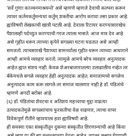
‘सर्वे गुणाः काञ्चनमाश्रयन्ते’ असे म्हणणे म्हणजे देवाची कल्पना करून
त्यावर कर्तमकर्तुमन्यथा कर्तुम् शक्तीचा आरोप करावा तसा प्रकार आहे.
ह्याविषयी लेखकाची खात्री पटली आहे. देवाला रिटायर करण्यासारखेच
पैशालाही पर्दच्युत करण्याची गरज त्याला भासते. आज मात्र देव आहे
असे गृहीत धरून त्याच्या कृपेने सगळ्या घटना घडतात असे आम्ही
समजतो. त्याचसारखे पैशाच्या सामर्थ्याला गृहीत धरून त्याच्या आधाराने
आम्ही आमचे व्यवहार करतो. त्यामुळे आमचे बरेच व्यवहार अनुत्पादक
आहेत ह्यात संशय नाही. केवळ शेअरबाजारातल्या उलाढालीच नव्हेत तर
बँकेमधले सगळे व्यवहार हेही अनुत्पादक आहेत. समाजामध्ये सगळेच
अनुत्पादक काम करू लागले तर समाज चालणार नाही हे डॉ. पंडितांचे
म्हणणे अगदी बरोबर आहे.
(६) डॉ. पंडितांचा शेवटचा व अतिशय महत्त्वाचा मुद्दा वाढत्या
उत्पादकतेमुळे सगळ्यांचाच फुरसतीचा वेळ वाढणार, त्याचा वापर
विवेकपूर्ण रीतीने व्हावयाला हवा ह्याविषयी आहे.
ही समस्या एका संस्कृतीतून दुसन्या संस्कृतीत शिरणान्यांची आहे किंवा
असे म्हणू या की ह्या मन्वन्तराच्या वेदना आहेत. त्यातून लक्षात घेण्याची