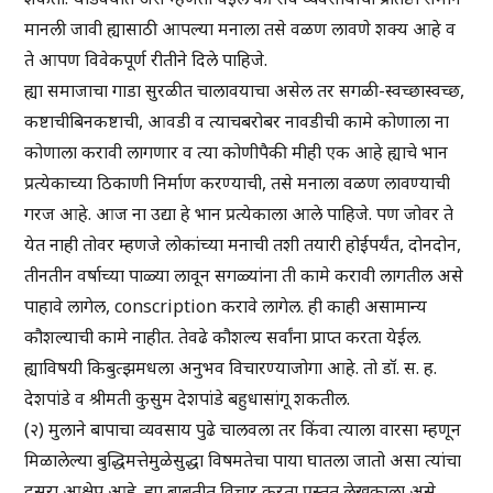
मानली जावी ह्यासाठी आपल्या मनाला तसे वळण लावणे शक्य आहे व
ते आपण विवेकपूर्ण रीतीने दिले पाहिजे.
ह्या समाजाचा गाडा सुरळीत चालावयाचा असेल तर सगळी-स्वच्छास्वच्छ,
कष्टाचीबिनकष्टाची, आवडी व त्याचबरोबर नावडीची कामे कोणाला ना
कोणाला करावी लागणार व त्या कोणीपैकी मीही एक आहे ह्याचे भान
प्रत्येकाच्या ठिकाणी निर्माण करण्याची, तसे मनाला वळण लावण्याची
गरज आहे. आज ना उद्या हे भान प्रत्येकाला आले पाहिजे. पण जोवर ते
येत नाही तोवर म्हणजे लोकांच्या मनाची तशी तयारी होईपर्यंत, दोनदोन,
तीनतीन वर्षाच्या पाळ्या लावून सगळ्यांना ती कामे करावी लागतील असे
पाहावे लागेल, conscription करावे लागेल. ही काही असामान्य
कौशल्याची कामे नाहीत. तेवढे कौशल्य सर्वांना प्राप्त करता येईल.
ह्याविषयी किबुत्झमधला अनुभव विचारण्याजोगा आहे. तो डॉ. स. ह.
देशपांडे व श्रीमती कुसुम देशपांडे बहुधासांगू शकतील.
(२) मुलाने बापाचा व्यवसाय पुढे चालवला तर किंवा त्याला वारसा म्हणून
मिळालेल्या बुद्धिमत्तेमुळेसुद्धा विषमतेचा पाया घातला जातो असा त्यांचा
दुसरा आक्षेप आहे. ह्या बाबतीत विचार करता प्रस्तुत लेखकाला असे