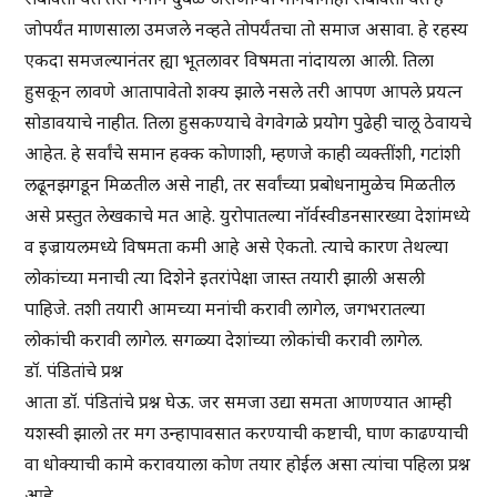
जोपर्यंत माणसाला उमजले नव्हते तोपर्यंतचा तो समाज असावा. हे रहस्य
एकदा समजल्यानंतर ह्या भूतलावर विषमता नांदायला आली. तिला
हुसकून लावणे आतापावेतो शक्य झाले नसले तरी आपण आपले प्रयत्न
सोडावयाचे नाहीत. तिला हुसकण्याचे वेगवेगळे प्रयोग पुढेही चालू ठेवायचे
आहेत. हे सर्वांचे समान हक्क कोणाशी, म्हणजे काही व्यक्तींशी, गटांशी
लढूनझगडून मिळतील असे नाही, तर सर्वांच्या प्रबोधनामुळेच मिळतील
असे प्रस्तुत लेखकाचे मत आहे. युरोपातल्या नॉर्वस्वीडनसारख्या देशांमध्ये
व इज्रायलमध्ये विषमता कमी आहे असे ऐकतो. त्याचे कारण तेथल्या
लोकांच्या मनाची त्या दिशेने इतरांपेक्षा जास्त तयारी झाली असली
पाहिजे. तशी तयारी आमच्या मनांची करावी लागेल, जगभरातल्या
लोकांची करावी लागेल. सगळ्या देशांच्या लोकांची करावी लागेल.
डॉ. पंडितांचे प्रश्न
आता डॉ. पंडितांचे प्रश्न घेऊ. जर समजा उद्या समता आणण्यात आम्ही
यशस्वी झालो तर मग उन्हापावसात करण्याची कष्टाची, घाण काढण्याची
वा धोक्याची कामे करावयाला कोण तयार होईल असा त्यांचा पहिला प्रश्न
आहे.