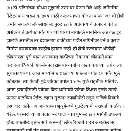
(४) डॉ. पंडितांच्या चौथ्या मुद्द्याचे उत्तर वर येऊन गेले आहे. जमिनीचा
गेलेला कस भरून काढण्यासाठी करावयाच्या योजना करून जर थोडीशी
जमीन सगळ्या लोकसंख्येला पुरेल इतके अन्नधान्याचे उत्पादन करीत
असेल व ते प्रत्येकापर्यंत पोचविण्याच्या मार्गातले मानसिक अडथळे दूर
झालेले असतील तर देशातल्या बाकीच्या पडीत जमिनीवर वने व कुरणे
निर्माण करावयाला काहीच हरकत नाही. ही शेती करण्यास थोडीशी
लोकसंख्या पुरी पडत असल्यास बाकीच्या रिकाम्या लोकांनी काय
करावयाचे?त्यांनी एकमेकांना द्यावयाच्या सेवा वाढवावयाच्या, तसेच त्या
सुधारावयाच्या. आज माध्यमिक शाळांच्या एकेका वर्गात ८० पर्यंत मुले
कोंबतात, त्या ऐवजी पुढे एकेका वर्गात १५-२० मुले राहतील. मतिमंद.
अपंग इत्यादींसाठी एकेका विद्यार्थ्यांसाठी एकेक शिक्षक इतके त्यांचे
प्रमाण वाढविता येईल. लहान मुलांना उपाशीपोटी राहून गालिचे विणावे
लागणार नाहीत. आजाण्यांच्या शुश्रूषेमध्ये गुंतलेल्यांची संख्याही वाढविता
येईल. परस्परांच्या आनंदात भर घालण्याचे पुष्कळ इतर मार्गही उपलब्ध
होऊ शकतील. इतके सारे करूनही लोक रिकामे राहत असतील तर
उत्पादनाची गती मंद करून level of automation घसरवून अधिक