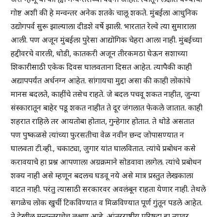
गोष्ट अशी की हे मन्वन्तर अनेक शतके चालू शकते. मुंबईला आधुनिक
उद्योगपर्व सुरू झाल्याला दीडशे वर्षे झाली. भारतात रेल्वे त्या सुमाराला
आली. पण अजून मुंबईला पुरेसा आद्योगिक चेहरा आला नाही. मुंबईच्या
हद्दीवरचे वारली, धोडी, कातकरी अजून तीरकमठा घेऊन सशाच्या
शिकारीसाठी एकेक दिवस घालवताना दिसत आहेत. त्यापैकी काही
अद्यापपर्यंत अर्धनग्न आहेत. सांगायचा मुद्दा असा की काही लोकांचे
मानस बदलते, काहींचे तसेच राहते. जे बदल पचवू शकत नाहीत, जुन्या
संस्कारातून बाहेर पडू शकत नाहीत ते दूर जंगलात फेकले जातात. काही
शहरात राहिले तर आयतोबा होतात, गुन्हेगार होतात. ते थोडे असतात
पण पुष्कळसे त्यांच्या फुरसतीचा वेळ नवीन छन्द जोपासण्यात न
घालवता टी.व्ही., चकाट्या, जुगार यांत घालवितात. त्यांचे प्रबोधन कसे
करावयाचे हा प्रश्न आपणाला अग्रक्रमाने सोडवावा लागेल. त्यांचे प्रबोधन
शक्य नाही असे म्हणून बदलच घडवू नये असे मात्र प्रस्तुत लेखकाला
वाटत नाही. परंतु त्यासाठी सरकारवर अवलंबून राहता येणार नाही. तेथले
सगळेच लोक खुर्ची टिकविण्यात व मिळविण्यात पूर्ण गुंतून पडले आहेत.
ते देखील मन्वन्तराचेच लक्षण आहे. आंतरराष्ट्रीय परिषदा हा त्यावर