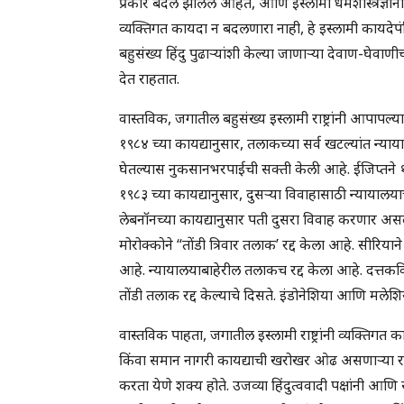
प्रकारे बदल झालेले आहेत, आणि इस्लामी धर्मशास्त्रज्ञ
व्यक्तिगत कायदा न बदलणारा नाही, हे इस्लामी कायदे
बहुसंख्य हिंदु पुढार्‍यांशी केल्या जाणार्‍या देवाण-घे
देत राहतात.
वास्तविक, जगातील बहुसंख्य इस्लामी राष्ट्रांनी आपापल्य
१९८४ च्या कायद्यानुसार, तलाकच्या सर्व खटल्यांत न
घेतल्यास नुकसानभरपाईची सक्ती केली आहे. ईजिप्तने १९८
१९८३ च्या कायद्यानुसार, दुसर्‍या विवाहासाठी न्यायालयाच
लेबनॉनच्या कायद्यानुसार पती दुसरा विवाह करणार असल
मोरोक्कोने “तोंडी त्रिवार तलाक’ रद्द केला आहे. सीरिय
आहे. न्यायालयाबाहेरील तलाकच रद्द केला आहे. दत्तकविध
तोंडी तलाक रद्द केल्याचे दिसते. इंडोनेशिया आणि मले
वास्तविक पाहता, जगातील इस्लामी राष्ट्रांनी व्यक्तिगत क
किंवा समान नागरी कायद्याची खरोखर ओढ असणार्‍या राज
करता येणे शक्य होते. उजव्या हिंदुत्ववादी पक्षांनी आ