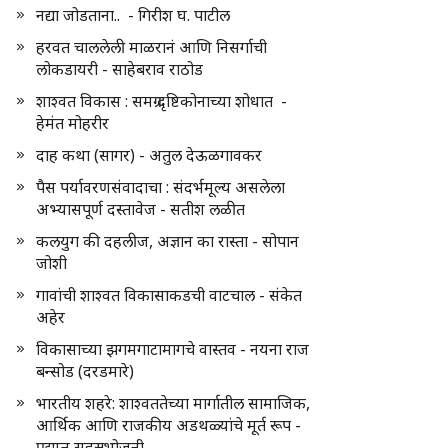
नद्या जोडताना.. - गिरीश घ. पाटील
हरवत चाललेली माळरानं आणि निसर्गाची
लोकडायरी - साहेबराव राठोड
शाश्वत विकास : समग्र दृष्टिकोनाच्या शोधात -
हेमंत मोहरीर
दाह कथा (सागर) - अतुल देऊळगावकर
पैस पर्यावरणसंवादाचा : संदर्भमूल्य असलेला
अभ्यासपूर्ण दस्तावेज - सतीश लळीत
कलयुग की दहलीज, अज्ञान का रास्ता - सोपान
जोशी
गावांची शाश्वत विकासाकडची वाटचाल - संकेत
अहेर
विकासाच्या झगमगाटामागचे वास्तव - नयना राज
बन्सोड (दरडमारे)
भारतीय शहरे: शाश्वततेच्या मार्गातील सामाजिक,
आर्थिक आणि राजकीय अडथळ्यांचे मूर्त रूप -
प्रद्युम्न सहस्रभोजनी