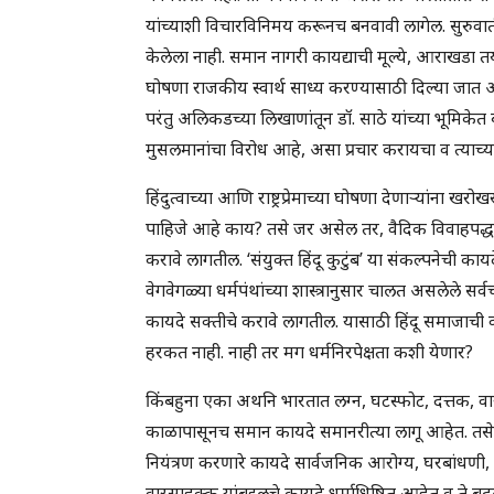
यांच्याशी विचारविनिमय करूनच बनवावी लागेल. सुरुवा
केलेला नाही. समान नागरी कायद्याची मूल्ये, आराखडा तय
घोषणा राजकीय स्वार्थ साध्य करण्यासाठी दिल्या जात 
परंतु अलिकडच्या लिखाणांतून डॉ. साठे यांच्या भूमिक
मुसलमानांचा विरोध आहे, असा प्रचार करायचा व त्याच्या
हिंदुत्वाच्या आणि राष्ट्रप्रेमाच्या घोषणा देणार्‍यांन
पाहिजे आहे काय? तसे जर असेल तर, वैदिक विवाहपद्धतील
करावे लागतील. ‘संयुक्त हिंदू कुटुंब’ या संकल्पनेची का
वेगवेगळ्या धर्मपंथांच्या शास्त्रानुसार चालत असलेले स
कायदे सक्तीचे करावे लागतील. यासाठी हिंदू समाजाची व ह
हरकत नाही. नाही तर मग धर्मनिरपेक्षता कशी येणार?
किंबहुना एका अथनि भारतात लग्न, घटस्फोट, दत्तक, वारसा
काळापासूनच समान कायदे समानरीत्या लागू आहेत. तसेच खर
नियंत्रण करणारे कायदे सार्वजनिक आरोग्य, घरबांधणी,
वारसाहक्क यांबद्दलचे कायदे धर्माधिष्ठित आहेत व ते ब