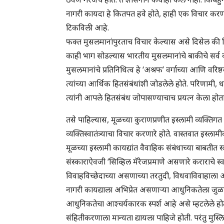
नागरी कायदा हे कितपत हवे होते, हाही एक विचार करण्या
टिकविली आहे.
फक्त मुसलमानांपुरताच विचार केल्यास असे दिसेल की वि
काही भाग सोडल्यास भारतीय मुसलमानांचे बाकीचे सर्व व्
मुसलमानांचे प्रतिनिधित्व हे ‘अश्रफ’ वर्गाच्या आणि वरिष
त्यांच्या आर्थिक हितसंबंधांशी जोडलेले होते. परिणामी, 
त्यांनी आपले हितसंबंध जोपासण्याचाच प्रयत्न केला होता
तसे पाहिल्यास, मूळच्या कुराणप्रणीत इस्लामी व्यक्तिगत काय
व्यक्तिस्वातंत्र्याचा विचार करणारे होते. वास्तवात इस्ल
मूळच्या इस्लामी कायद्यांत वैवाहिक संबंधाच्या बाबतीत स्त्र
संस्काराऐवजी ‘सिव्हिल मॅरेजप्रमाणे असणारे कराराचे स्व
विवाहविच्छेदाच्या असणाच्या तरतुदी, विधवाविवाहाला आ
नागरी कायद्याला अभिप्रेत असणार्‍या आधुनिकतेला जुळणार
आधुनिकतेचा आश्चर्यकारक स्पर्श आहे असे म्हटलेले होत
संहितीकरणाला मान्यता द्यायला पाहिजे होती. परंतु मुस