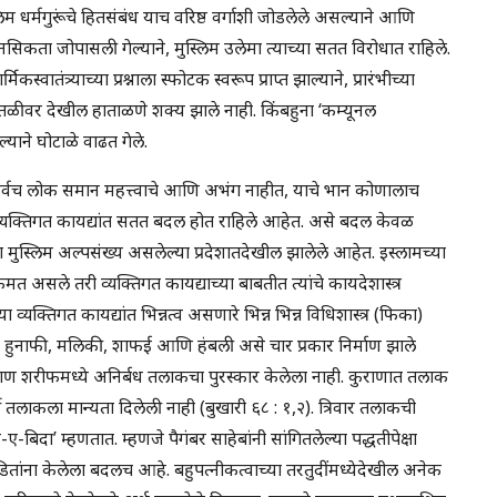
ुस्लिम धर्मगुरूंचे हितसंबंध याच वरिष्ठ वर्गाशी जोडलेले असल्याने आणि
 मानसिकता जोपासली गेल्याने, मुस्लिम उलेमा त्याच्या सतत विरोधात राहिले.
वातंत्र्याच्या प्रश्नाला स्फोटक स्वरूप प्राप्त झाल्याने, प्रारंभीच्या
 पातळीवर देखील हाताळणे शक्य झाले नाही. किंबहुना ‘कम्यूनल
ेल्याने घोटाळे वाढत गेले.
सर्वच लोक समान महत्त्वाचे आणि अभंग नाहीत, याचे भान कोणालाच
मी व्यक्तिगत कायद्यांत सतत बदल होत राहिले आहेत. असे बदल केवळ
 मुस्लिम अल्पसंख्य असलेल्या प्रदेशातदेखील झालेले आहेत. इस्लामच्या
एकमत असले तरी व्यक्तिगत कायद्याच्या बाबतीत त्यांचे कायदेशास्त्र
या व्यक्तिगत कायद्यांत भिन्नत्व असणारे भिन्न भिन्न विधिशास्त्र (फिका)
्राचे हुनाफी, मलिकी, शाफई आणि हंबली असे चार प्रकार निर्माण झाले
ुराण शरीफमध्ये अनिर्बध तलाकचा पुरस्कार केलेला नाही. कुराणात तलाक
ी तलाकला मान्यता दिलेली नाही (बुखारी ६८ : १,२). त्रिवार तलाकची
-ए-बिदा’ म्हणतात. म्हणजे पैगंबर साहेबांनी सांगितलेल्या पद्धतीपेक्षा
डितांना केलेला बदलच आहे. बहुपत्नीकत्वाच्या तरतुदींमध्येदेखील अनेक