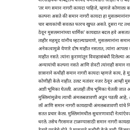
‘तर मग समान नागरी कायदा पाहिजे, म्हणजे कोणाला काय प
कल्पना असते की समान नागरी कायदा हा मुसलमानांनाच लागू
चार बायकांची सवलत फारच खुपत असते. दुसरा गट तथाकथित 
ठेवून मुसलमानांच्या धार्मिक’ कायद्यात बदल हवे असत
ताहीर महमूद यांनीच म्हटल्याप्रमाणे, मुसलमानांना समा
अनेकत्वामुळे येणारे दोष माहीत नसतात, त्यांना आपला स
माहीत नसते. त्यांना कुराणांतून विवाहासंबंधी दिलेल्या
अन्यायांची कल्पना नसते आणि शेवटी त्यांनाही समान 
शासनाने कधीही समान नागरी कायदा म्हणजे काय, हे मुस्लि
कोणीही केले नाहीत. उलट मतांवर नजर ठेवून आम्ही 
अशी भूमिका घेतली. आताही तीच भूमिका घेतली जात आ
मुस्लिमांमुळेच त्याची अंमलबजावणी अडून पडली आहे, असा
लॉ आणि समान नागरी कायद्याची अंमलबजावणी यांचे निवडण
सतत प्रचार केला. मुस्लिमांमधील सुधारणावादी नेत्यांऐव
धरले. तसेच गैरसमज टाळण्यासाठी समान नागरी कायद्या
ठेवणे गरजेचे होते. ते शासनाने कधीही केले नाही. किंबहु