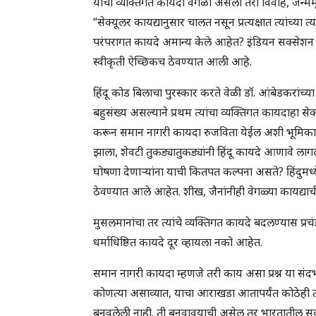
यांचा व्यक्तिगत कायदा वेगळा असला तरी विवाह, जन्ममृत्
“सेक्यूलर कायद्यानुसार चालत नसून प्रत्यक्षात त्यांच्या 
परंपरागत कायदे अमान्य केले आहेत? इंडियन सक्सेशन ॲक
स्वीकृती ऐच्छिकच ठेवण्यात आली आहे.
हिंदू कोड बिलाचा पुरस्कार करते वेळी डॉ. आंबेडकरांच्
बहुसंख्य असल्याने प्रथम त्यांचा व्यक्तिगत कायदाहा से
करून समान नागरी कायदा रुजविता येईल अशी भूमिका डॉ. 
झाला, शेवटी तुकड्यातुकड्यांनी हिंदू कायदे आणावे लागल
घोषणा देणार्‍यांना याची कितपत कल्पना असते? हिंदुमध्य
ठेवण्यात आले आहेत. शीख, जैनांनीही वेगळ्या कायद्या
मुसलमानांचा तर त्यांचे व्यक्तिगत कायदे बदलण्यास प्र
धर्माधिष्ठित कायदे दूर व्हायला नको आहेत.
समान नागरी कायदा म्हणजे तरी काय असा प्रश्न या संदर्भ
कोणत्या असाव्यात, याचा आराखडा आतापर्यंत कोठेही त
बनवलेली नाही. ती बनवावयाची असेल तर भारतातील सर्व घटन