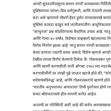
अगदी सुरुवातीपासूनच समान नागरी कायद्याच्या निर्मिती
मुस्लिमांच्या परंपरा-प्रिय धर्मगुरूंनी, आणि नेत्यांनी 
करा असे म्हणणारे चौधरी हैदर हुसेन यांच्यासारखे कायदे
मुस्लिम कायदा काढून सर्व जातीजमातींना आधुनिकत्वा
‘‘कम्युनल” प्रश्न सोडविण्याचा वैधानिक उपाय आहे. परंतु
आणि गेल्या ४० वर्षांत, विशेषतः शाहबानो खटल्याच्या निक
विरोध निर्माण झाला आहे. परंतु समान नागरी कायद्याला फ
केला जाणारा एकांगी प्रचार असतो. विशेष म्हणजे अगदी सुर
देखील त्याला विरोध केल्याचे दिसेल. कै. गोळवलकर गुरु
आणि स्वामी करपात्रीजी यांनी ऑगस्ट १९७२ च्या मदरलॅन्ड
करपात्रीजींनी तर त्याही पुढे जाऊन म्हटले होते की, “
धर्मशास्त्रविरुद्ध’ आहे, आणि गोळवलकरांचे म्हणणे होत
‘भारतीय अनुभवांच्या आधारावर’ तिची पुनर्रचना होणे गरज
सध्या श्रीशंकराचार्य हीच मागणी करीत आहेत.
आताची तर परिस्थिती अशी आहे की सर्वच अल्पसंख्यक धर्म