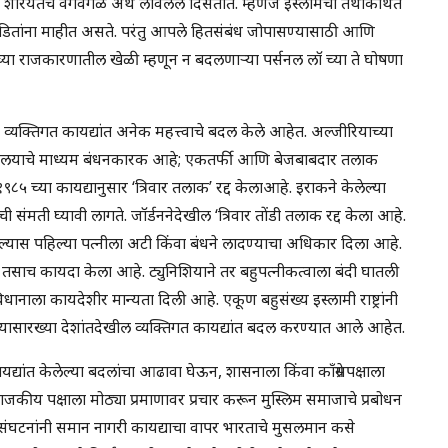
ांनी शरियतचे वेगवेगळे अर्थ लावलेले दिसतात. म्हणजे इस्लामचा तथाकथित
पंडितांना माहीत असते. परंतु आपले हितसंबंध जोपासण्यासाठी आणि
वाणीच्या राजकारणातील खेळी म्हणून न बदलणार्‍या पर्सनल लॉ च्या ते घोषणा
ा व्यक्तिगत कायद्यांत अनेक महत्त्वाचे बदल केले आहेत. अल्जीरियाच्या
्यायालयाचे माध्यम बंधनकारक आहे; एकतर्फी आणि बेजबाबदार तलाक
५ च्या कायद्यानुसार ‘त्रिवार तलाक’ रद्द केलाआहे. इराकने केलेल्या
ी संमती घ्यावी लागते. जॉर्डननेदेखील ‘त्रिवार तोंडी तलाक रद्द केला आहे.
्यास पहिल्या पत्नीला अटी किंवा बंधने लादण्याचा अधिकार दिला आहे.
ाने तसाच कायदा केला आहे. ट्युनिशियाने तर बहुपत्नीकत्वाला बंदी घातली
ानाला कायदेशीर मान्यता दिली आहे. एकूण बहुसंख्य इस्लामी राष्ट्रांनी
शियासारख्या देशांतदेखील व्यक्तिगत कायद्यांत बदल करण्यात आले आहेत.
ायद्यांत केलेल्या बदलांचा आढावा घेऊन, शासनाला किंवा काँग्रेसपक्षाला
कीय पक्षाला मोठ्या प्रमाणावर प्रचार करून मुस्लिम समाजाचे प्रबोधन
णि संघटनांनी समान नागरी कायद्याचा वापर भारताचे मुसलमान कसे