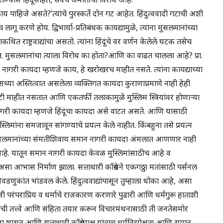
ाहिजे असते?’त्यांचे पुरस्कर्ते दोन गट आहेत. हिंदुत्ववादी गटाची अशी
 करणे होय. द्विभार्या-प्रतिबंधक कायद्यामुळे, त्यांना मुसलमानांच्या
राष्ट्रवाद्यांचा असतो. त्यांना हिंदूंचे वर वर्णन केलेले घटक तसेच
ात. मुसलमानांचा त्याला विरोध का होता?आणि का वाढत चालला आहे? प्रा.
न नागरी कायदा म्हणजे काय, हे खरोखरच माहीत नसते. त्यांना कायद्याच्या
ध्या अस्तित्वात असलेला व्यक्तिगत कायदा कुराणाप्रमाणे नाही हेही
 अटी माहीत नसतात आणि एकतर्फी तलाकामुळे मुस्लिम स्त्रियांवर होणार्‍या
नागरी कायदा म्हणजे हिंदूंचा कायदा असे वाटत असते. आणि यासाठी
मांना समजावून सांगण्याचे प्रयत्न केले नाहीत. किंबहुना तसे प्रयत्न
मुसलमानांच्या संमतीशिवाय समान नागरी कायदा अंमलात आणणार नाही
हे. यातून समान नागरी कायदा केवळ मुस्लिमांसाठीच आहे व
 आभास निर्माण झाला. सत्ताधारी काँग्रेसने एकगठ्ठा मतांसाठी पर्सनल
ुकांत भांडवल केले. हिंदुत्ववाद्यांपासून तुम्हाला धोका आहे, असा
जी परंपराप्रिय व धर्माचे राजकारण करणारे पुढारी आणि धर्मगुरू हाताशी
ची तत्त्वे आणि संहिता तयार करून विचारमंथनासाठी ती जनतेसमोर
ना शासन आणि सत्ताधारी काँग्रेसपक्ष यांनाच धर्मनिरपेक्षता आणि समान