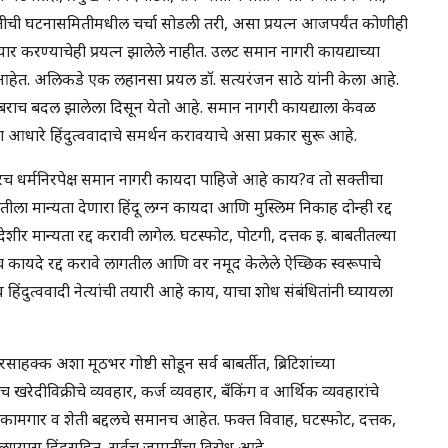
तीची घटनासमितीमधील चर्चा सोडली तरी, असा प्रयत्न आजपर्यंत कोणीही
ार करण्याचेही प्रयत्न झालेले नाहीत. उलट समान नागरी कायद्याच्या
आहेत. अलिकडे एक लहानसा प्रयल डॉ. सत्यरंजन साठे यांनी केला आहे.
ेत बराच बदल झालेला दिसून येतो आहे. समान नागरी कायद्याला केवळ
 आधारे हिंदुत्ववादाचे समर्थन करावयाचे असा प्रकार सुरू आहे.
ा खरोखरच धर्मनिरपेक्ष समान नागरी कायदा पाहिजे आहे काय?व तो सक्तीचा
ा मान्यता देणारा हिंदू लग्न कायदा आणि मुस्लिम निकाह दोन्ही रद्द
यदेशीर मान्यता रद्द करावी लागेल. घटस्फोट, पोटगी, दत्तक इ. बाबतीतल्या
र्वच कायदे रद्द करावे लागतील आणि वर नमूद केलेले ऐच्छिक स्वरूपाचे
िंदुत्ववादी नेत्यांची तयारी आहे काय, याचा शोध संबंधितांनी घ्यायला
हक्क अशा मूठभर गोष्टी सोडून सर्व बाबर्तीत, ब्रिटिशांच्या
ेदीविक्रीचे व्यवहार, कर्ज व्यवहार, बँकिंग व आर्थिक व्यवहारांचे
 कामगार व शेती बद्दलचे समानच आहेत. फक्त विवाह, घटस्फोट, दत्तक,
दलण्यास हिंदूसहित, सर्वच जमातींचा विरोध आहे.