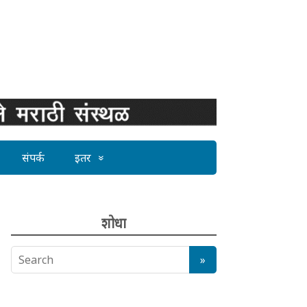
संपर्क
इतर
शोधा