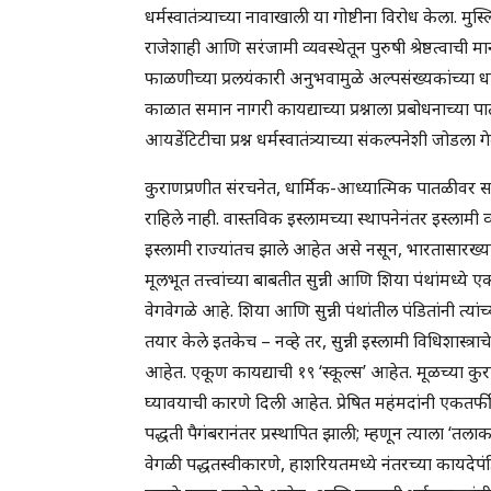
धर्मस्वातंत्र्याच्या नावाखाली या गोष्टीना विरोध केला. म
राजेशाही आणि सरंजामी व्यवस्थेतून पुरुषी श्रेष्ठत्वाची
फाळणीच्या प्रलयंकारी अनुभवामुळे अल्पसंख्यकांच्या धार्मिकस्
काळात समान नागरी कायद्याच्या प्रश्नाला प्रबोधनाच्या
आयडेंटिटीचा प्रश्न धर्मस्वातंत्र्याच्या संकल्पनेशी जोडला ग
कुराणप्रणीत संरचनेत, धार्मिक-आध्यात्मिक पातळीवर 
राहिले नाही. वास्तविक इस्लामच्या स्थापनेनंतर इस्ला
इस्लामी राज्यांतच झाले आहेत असे नसून, भारतासारख्या
मूलभूत तत्त्वांच्या बाबतीत सुन्नी आणि शिया पंथांमध्ये 
वेगवेगळे आहे. शिया आणि सुन्नी पंथांतील पंडितांनी त्यांच्
तयार केले इतकेच – नव्हे तर, सुन्नी इस्लामी विधिशास्त
आहेत. एकूण कायद्याची १९ ‘स्कूल्स’ आहेत. मूळच्या क
घ्यावयाची कारणे दिली आहेत. प्रेषित महंमदांनी एकतर्फ
पद्धती पैगंबरानंतर प्रस्थापित झाली; म्हणून त्याला ‘तलाक
वेगळी पद्धतस्वीकारणे, हाशरियतमध्ये नंतरच्या कायदेपं