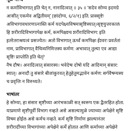
न कर्माविभागात् इति चेत् न, नानादित्वात् ॥ ३५ ॥ ‘सदेव सोम्य इदमग्रे
आसीत् एकमेव अद्वितीयम्’ (छांदोग्य, ६/२/१) इति. प्राक्सृष्टेः
अविभागावधारणात्नास्ति कर्म यदपेक्ष्यविषमासृष्टिस्यात्।सृष्ट्युत्तरकालं
हि शरीरादिविभागापेक्ष कर्म, कमपिक्षश्च शरीरादिविभाग: इति
इतरेतराश्रयत्वं प्रसज्येत। अतो विभागात् ऊर्ध्वं कमपिक्षः ईश्वरः प्रवर्ततां
नाम, प्राविभागात् वैचित्र्यनिमित्तस्य कर्मण: अभावात् तुल्या एव आद्या
सृष्टिः प्राप्तोति इति चेत्?
नैष दौषः। अनादित्वात् संसारस्य। भवेदेषः दोषो यदि आदिमान् संसार:
स्यात्। अनादौ तु संसारे बीजांकुरवत् हेतुहेतुमद्भावेन कर्मण: सर्गवैषम्यस्य
च प्रवृत्तिः न विरुध्यते।
भाषांतर
हे सोम्या, हा संसार सृष्टीच्या आरंभकाळी सत् स्वरूप एक द्वैतरहित होता.
याप्रमाणे सृष्टीपूर्वी विभाग नव्हते असे असल्यामुळे ज्याच्या अपेक्षेने सृष्टि
विषम होईल असे कर्मच नव्हते. कर्म सृष्टि निर्माण झाल्यानंतर
शरीरादींच्या विभागांच्या अपेक्षेने कर्मे होतात आणि कर्माच्या अपेक्षेने