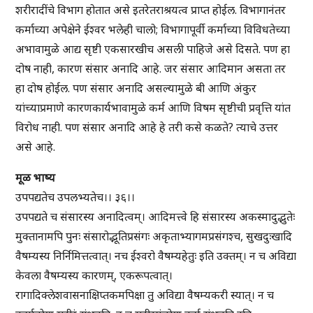
शरीरादींचे विभाग होतात असे इतरेतराश्रयत्व प्राप्त होईल. विभागानंतर
कर्माच्या अपेक्षेने ईश्वर भलेही चालो; विभागापूर्वी कर्माच्या विविधतेच्या
अभावामुळे आद्य सृष्टी एकसारखीच असली पाहिजे असे दिसते. पण हा
दोष नाही, कारण संसार अनादि आहे. जर संसार आदिमान असता तर
हा दोष होईल. पण संसार अनादि असल्यामुळे बी आणि अंकुर
यांच्याप्रमाणे कारणकार्यभावामुळे कर्म आणि विषम सृष्टीची प्रवृत्ति यांत
विरोध नाही. पण संसार अनादि आहे हे तरी कसे कळते? त्याचे उत्तर
असे आहे.
मूळ भाष्य
उपपद्यतेच उपलभ्यतेच।। ३६।।
उपपद्यते च संसारस्य अनादित्वम्। आदिमत्त्वे हि संसारस्य अकस्मादुद्भुतेः
मुक्तानामपि पुनः संसारोद्भूतिप्रसंगः अकृताभ्यागमप्रसंगश्च, सुखदुःखादि
वैषम्यस्य निर्निमित्तत्वात्। नच ईश्वरो वैषम्यहेतुः इति उक्तम्। न च अविद्या
केवला वैषम्यस्य कारणम्, एकरूपत्वात्।
रागादिक्लेशवासनाक्षिप्तकमपिक्षा तु अविद्या वैषम्यकरी स्यात्। न च