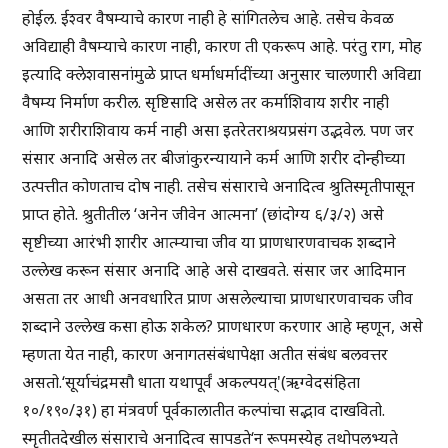
होईल. ईश्वर वैषम्याचे कारण नाही हे सांगितलेच आहे. तसेच केवळ
अविद्याही वैषम्याचे कारण नाही, कारण ती एकरूप आहे. परंतु राग, मोह
इत्यादि क्लेशवासनांमुळे प्राप्त धर्माधर्मादींच्या अनुसार चालणारी अविद्या
वैषम्य निर्माण करील. सृष्टिसादि असेल तर कर्माशिवाय शरीर नाही
आणि शरीराशिवाय कर्म नाही असा इतरेतराश्रयप्रसंग उद्भवेल. पण जर
संसार अनादि असेल तर बीजांकुरन्यायाने कर्म आणि शरीर दोन्हीच्या
उत्पत्तीत कोणताच दोष नाही. तसेच संसाराचे अनादित्व श्रुतिस्मृतीपासून
प्राप्त होते. श्रुतीतील ‘अनेन जीवेन आत्मना’ (छांदोग्य ६/३/२) असे
सृष्टीच्या आरंभी शारीर आत्म्याचा जीव या प्राणधारणवाचक शब्दाने
उल्लेख करून संसार अनादि आहे असे दाखवते. संसार जर आदिमान
असता तर आधी अनवधारित प्राण असलेल्याचा प्राणधारणवाचक जीव
शब्दाने उल्लेख कसा होऊ शकेल? प्राणधारण करणार आहे म्हणून, असे
म्हणता येत नाही, कारण अनागतसंबंधापेक्षा अतीत संबंध बलवत्तर
असतो.‘सूर्याचंद्रमसौ धाता यथापूर्वं अकल्पयत्'(ऋग्वेदसंहिता
१०/१९०/३१) हा मंत्रवर्ण पूर्वकालातीत कल्पांचा सद्भाव दाखवितो.
स्मृतीतदेखील संसाराचे अनादित्व सापडते‘न रूपमस्येह तथोपलभ्यते