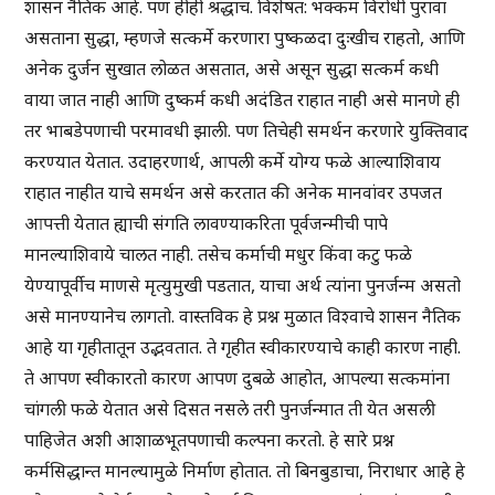
शासन नैतिक आहे. पण हीही श्रद्धाच. विशेषत: भक्कम विरोधी पुरावा
असताना सुद्धा, म्हणजे सत्कर्मे करणारा पुष्कळदा दुःखीच राहतो, आणि
अनेक दुर्जन सुखात लोळत असतात, असे असून सुद्धा सत्कर्म कधी
वाया जात नाही आणि दुष्कर्म कधी अदंडित राहात नाही असे मानणे ही
तर भाबडेपणाची परमावधी झाली. पण तिचेही समर्थन करणारे युक्तिवाद
करण्यात येतात. उदाहरणार्थ, आपली कर्मे योग्य फळे आल्याशिवाय
राहात नाहीत याचे समर्थन असे करतात की अनेक मानवांवर उपजत
आपत्ती येतात ह्याची संगति लावण्याकरिता पूर्वजन्मीची पापे
मानल्याशिवाये चालत नाही. तसेच कर्माची मधुर किंवा कटु फळे
येण्यापूर्वीच माणसे मृत्युमुखी पडतात, याचा अर्थ त्यांना पुनर्जन्म असतो
असे मानण्यानेच लागतो. वास्तविक हे प्रश्न मुळात विश्वाचे शासन नैतिक
आहे या गृहीतातून उद्भवतात. ते गृहीत स्वीकारण्याचे काही कारण नाही.
ते आपण स्वीकारतो कारण आपण दुबळे आहोत, आपल्या सत्कमांना
चांगली फळे येतात असे दिसत नसले तरी पुनर्जन्मात ती येत असली
पाहिजेत अशी आशाळभूतपणाची कल्पना करतो. हे सारे प्रश्न
कर्मसिद्धान्त मानल्यामुळे निर्माण होतात. तो बिनबुडाचा, निराधार आहे हे