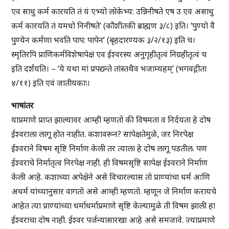
एव साधु कर्म कारयति तं यं एभ्यो लोकेभ्य: उन्निनीषते एष उ एव असाधु
कर्म कारयति तं यमधो निनीषते’ (कौशीतकी ब्राह्मण ३/८) इति। ‘पुण्यो वै
पुण्येन कर्मणा भवति पाप: पापेन’ (बृहदारण्यक ३/२/१३) इति च।
स्मृतिरपि प्राणिकर्मविशेषापेक्षं एव ईश्वरस्य अनुगृहीतृत्वं निग्रहीतृत्वं च
इति दर्शयति। – ‘ये यथा मां प्रपद्यन्ते तांस्तथैव भजाम्यहम्’ (भगवद्गीता
४/११) इति एवं जातीयकाः।
भाषांतर
याप्रमाणे प्राप्त झाल्यावर आम्ही म्हणतो की विषमता व निर्दयता हे दोष
ईश्वराला लागू होत नाहीत. कशावरून? सापेक्षतेमुळे, जर निरपेक्ष
ईश्वराने विषम सृष्टि निर्माण केली तर त्याला हे दोष लागू पडतील. पण
ईश्वराचे निर्मातृत्व निरपेक्ष नाही. ही विषमसृष्टि सापेक्ष ईश्वराने निर्माण
केली आहे. कशाच्या अपेक्षेने असे विचारल्यास तो प्राण्यांचा धर्म आणि
अधर्म यांच्यानुसार वागतो असे आम्ही म्हणतो. म्हणून जे निर्माण करायचे
आहेत त्या प्राण्यांच्या धर्माधर्माप्रमाणे सृष्टि केल्यामुळे ती विषम झाली हा
ईश्वराचा दोष नाही. ईश्वर पर्जन्यासारखा आहे असे समजावे. ज्याप्रमाणे