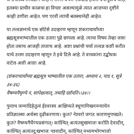
इतक्या प्राचीन काळचा हा विचार असल्यामुळे त्यात आजच्या दृष्टीने
काही उणीवा आहेत. पण एरवी त्यांची बलस्थानेही आहेत.
या तत्त्वज्ञानाचे एक छोटेसे उदाहरण म्हणून शंकराचार्यांच्या
ब्रह्मसूत्रभाष्यातील एक उतारा पुढे छापला आहे. त्याचा विषय तेव्हा जसा
होता तसाच आजही ताजाच आहे. अशा प्रश्नांची चर्चा तत्त्वज्ञ कशी करीत
याचे उत्तम उदाहरण म्हणून ते इथे दिले आहे. ते वाचकांना उद्बोधक
वाटेल अशी आशा आहे.
(शंकराचार्यांच्या ब्रह्मसूत्र भाष्यातील एक उतारा, अध्याय २, पाद १, सूत्रे
३४-३६)
वैषम्यनैघृण्ये न, सापेक्षत्वात्, तथाहि दर्शयति।।३४।।
पुनश्च जन्मादिहेतुत्वं ईश्वरस्य आक्षिप्यते स्थूणानिखननन्यायेन
प्रतिज्ञातस्य अर्थस्य दृढीकरणाय। कुतः? नेश्वरो जगत: कारणमुपपद्यते।
कुतः? वैषम्यनैर्घेण्यप्रसंगात्। कांश्चित् अत्यंतसुखभाजः करोति देवादीन्,
कांश्चित् अत्यंतदु:खभाज: पश्वादीन्, कांश्चित् मध्यमभोगभाजो