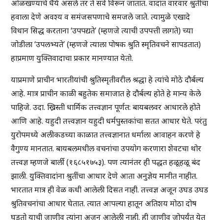
ओळखण्याचे धैर्य असले तर ते सर्व विरून जातात. वादांत वारंवार श्रुतीचा
हवाला देणे अवश्य व समंजसपणाचे समजले जाते. त्यामुळे एखादे
विधान सिद्ध करताना ‘उपपद्यते’ (म्हणजे त्याची उपपत्ती लागते) च्या
जोडीला ‘उपलभ्यते’ (म्हणजे त्याला पोषक श्रुति स्मृतिवचने सापडतात)
हाप्रमाण युक्तिवादाचा प्रकार मानण्यात येतो.
याप्रमाणे प्राचीन भारतीयांची श्रुतिस्मृतीवरील श्रद्धा हे त्यांचे मोठे दौर्बल्य
आहे. मात्र प्राचीन काळी बहुतेक समाजात हे दौर्बल्य होते हे मान्य केले
पाहिजे. उदा. ख्रिस्ती धार्मिक तत्त्वज्ञान पूर्णत: बायबलवर आधारले होते
आणि आहे. यहुदी तत्त्वज्ञान यहुदी धर्मपुस्तकांचा सतत आधार घेते. परंतु
युरोपमध्ये अलीकडच्या काळात तत्त्वज्ञानात धर्माला आवाहन करणे हे
वैगुण्य मानतात. बायबलमधील वचनांचा उपयोग करणारा शेवटचा थोर
तत्त्वज्ञ म्हणजे बार्ली (१६८५१७५३). पण त्यानंतर ही पद्धत हळूहळू बंद
झाली. युक्तिवादांना श्रुतींचा आधार देणे आता अनुज्ञेय मानीत नाहीत.
भारतात मात्र ही वेळ कधी आलेली दिसत नाही. तत्त्वज्ञ अजून उघड उघड
श्रुतिवचनांचा आधार घेतात. त्यात आपल्या हातून अतिशय मोठा दोष
घडतो याची जाणीव त्यांना अजून आलेली नाही. ही जाणीव जोपर्यंत येत