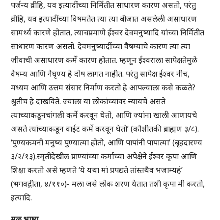
पर्जन्य व्रीहि, यव इत्यादींच्या निर्मितीत साधारण कारण असतो, परंतु
व्रीहि, यव इत्यादींच्या विषमतेत त्या त्या बीजात असलेली असाधारण
सामर्थ्य कारणे होतात, त्याचप्रमाणे ईश्वर देवमनुष्यादि यांच्या निर्मितीत
साधारण कारण असतो. देवमनुष्यादींच्या वैषम्याचे कारण त्या त्या
जीवाची असाधारण कर्मे कारण होतात. म्हणून ईश्वराला सापेक्षतेमुळे
वैषम्य आणि नैघृण्य हे दोष लागत नाहीत. परंतु सापेक्ष ईश्वर नीच,
मध्यम आणि उत्तम संसार निर्माण करतो हे आपल्याला कसे कळते?
श्रुतीच हे दाखविते. ज्याला या लोकांच्यावर न्यायचे असते
त्याच्याकडूनचांगली कर्मे करवून घेतो, आणि ज्यांना खाली आणायचे
असते त्यांच्याकडून वाईट कर्मे करवून घेतो’ (कौशीतकी ब्राह्मण ३/८).
‘पुण्यकमनी मनुष्य पुण्यात्मा होतो, आणि पापांनी पापात्मा’ (बृहदारण्य
३/२/१३).स्मृतीदेखील प्राण्यांच्या कर्माच्या अपेक्षेने ईश्वर कृपा आणि
शिक्षा करतो असे म्हणते ‘ये यथा मां प्रपद्यते तांस्तथैव भजाम्यहं’
(भगवद्गीता, ४/११०)- मला जसे लोक शरण येतात तशी कृपा मी करतो,
इत्यादि.
मूळ भाष्य