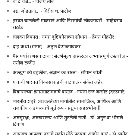
बी द चेंज... - विजय तांबे
नद्या जोडताना.. - गिरीश घ. पाटील
हरवत चाललेली माळरानं आणि निसर्गाची लोकडायरी - साहेबराव
राठोड
शाश्वत विकास : समग्र दृष्टिकोनाच्या शोधात - हेमंत मोहरीर
दाह कथा (सागर) - अतुल देऊळगावकर
पैस पर्यावरणसंवादाचा : संदर्भमूल्य असलेला अभ्यासपूर्ण दस्तावेज -
सतीश लळीत
कलयुग की दहलीज, अज्ञान का रास्ता - सोपान जोशी
गावांची शाश्वत विकासाकडची वाटचाल - संकेत अहेर
विकासाच्या झगमगाटामागचे वास्तव - नयना राज बन्सोड (दरडमारे)
भारतीय शहरे: शाश्वततेच्या मार्गातील सामाजिक, आर्थिक आणि
राजकीय अडथळ्यांचे मूर्त रूप - प्रद्युम्न सहस्रभोजनी
अन्नसुरक्षा, अन्नस्वराज्य आणि तुटलेली नाती - डॉ. अनुराधा भोसले
दिवाण
आपणच आपल्या नद्यांचे सर्वात मोठे प्रदूषक आहोत का? - डॉ. प्रमोद