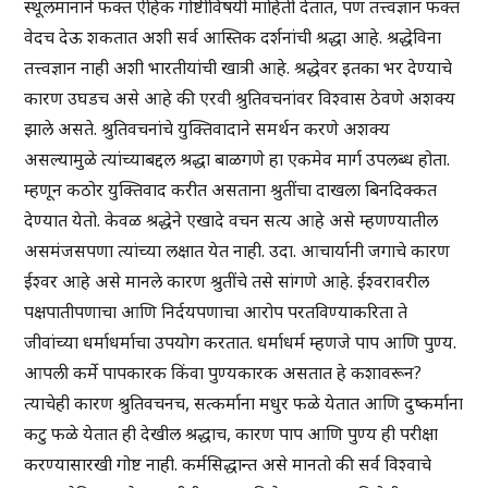
स्थूलमानाने फक्त ऐहिक गोष्टीविषयी माहिती देतात, पण तत्त्वज्ञान फक्त
वेदच देऊ शकतात अशी सर्व आस्तिक दर्शनांची श्रद्धा आहे. श्रद्धेविना
तत्त्वज्ञान नाही अशी भारतीयांची खात्री आहे. श्रद्धेवर इतका भर देण्याचे
कारण उघडच असे आहे की एरवी श्रुतिवचनांवर विश्वास ठेवणे अशक्य
झाले असते. श्रुतिवचनांचे युक्तिवादाने समर्थन करणे अशक्य
असल्यामुळे त्यांच्याबद्दल श्रद्धा बाळगणे हा एकमेव मार्ग उपलब्ध होता.
म्हणून कठोर युक्तिवाद करीत असताना श्रुतींचा दाखला बिनदिक्कत
देण्यात येतो. केवळ श्रद्धेने एखादे वचन सत्य आहे असे म्हणण्यातील
असमंजसपणा त्यांच्या लक्षात येत नाही. उदा. आचार्यानी जगाचे कारण
ईश्वर आहे असे मानले कारण श्रुतींचे तसे सांगणे आहे. ईश्वरावरील
पक्षपातीपणाचा आणि निर्दयपणाचा आरोप परतविण्याकरिता ते
जीवांच्या धर्माधर्माचा उपयोग करतात. धर्माधर्म म्हणजे पाप आणि पुण्य.
आपली कर्मे पापकारक किंवा पुण्यकारक असतात हे कशावरून?
त्याचेही कारण श्रुतिवचनच, सत्कर्माना मधुर फळे येतात आणि दुष्कर्माना
कटु फळे येतात ही देखील श्रद्धाच, कारण पाप आणि पुण्य ही परीक्षा
करण्यासारखी गोष्ट नाही. कर्मसिद्धान्त असे मानतो की सर्व विश्वाचे