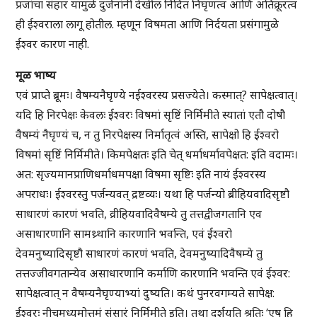
प्रजांचा संहार यामुळे दुर्जनांनी देखील निंदित निघृणत्व आणि अतिक्रूरत्व
ही ईश्वराला लागू होतील. म्हणून विषमता आणि निर्दयता प्रसंगामुळे
ईश्वर कारण नाही.
मूळ भाष्य
एवं प्राप्ते ब्रूमः। वैषम्यनैघृण्ये नईश्वरस्य प्रसज्येते। कस्मात्? सापेक्षत्वात्।
यदि हि निरपेक्षः केवलः ईश्वरः विषमां सृष्टिं निर्मिमीते स्यातां एतौ दोषौ
वैषम्यं नैघृण्यं च, न तु निरपेक्षस्य निर्मातृत्वं अस्ति, सापेक्षो हि ईश्वरो
विषमां सृष्टिं निर्मिमीते। किमपेक्षतः इति चेत् धर्माधर्मावपेक्षत: इति वदामः।
अत: सृज्यमानप्राणिधर्माधमपक्षा विषमा सृष्टिः इति नायं ईश्वरस्य
अपराधः। ईश्वरस्तु पर्जन्यवत् द्रष्टव्यः। यथा हि पर्जन्यो ब्रीहियवादिसृष्टौ
साधारणं कारणं भवति, व्रीहियवादिवैषम्ये तु तत्तद्वीजगतानि एव
असाधारणानि सामथ्र्थानि कारणानि भवन्ति, एवं ईश्वरो
देवमनुष्यादिसृष्टौ साधारणं कारणं भवति, देवमनुष्यादिवैषम्ये तु
तत्तज्जीवगतान्येव असाधारणानि कर्माणि कारणानि भवन्ति एवं ईश्वर:
सापेक्षत्वात् न वैषम्यनैघृण्याभ्यां दुष्यति। कथं पुनरवगम्यते सापेक्ष:
ईश्वरः नीचमध्यमोत्तमं संसारं निर्मिमीते इति। तथा दर्शयति श्रुतिः ‘एष हि