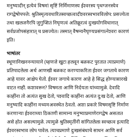
मनुष्यादीन् इत्येवं विषमां सृष्टिं निर्मिमाणस्य ईश्वरस्य पृथग्जनस्येव
रागद्वेषोपपत्तेः. श्रुतिस्मृत्यवधारितस्वच्छत्वादीश्वरस्वभावविलोप: प्रसज्येता
तथा खलजनैरपि जुगुप्सितं निघृणत्वं अतिक्रूरत्वं दुःखयोगविधानात्
सर्वप्रजोपसंहारात् च प्रसज्येत। तस्मात् वैषम्यनैघृण्यप्रसंगात्नेश्वरः कारणं
इति।
भाषांतर
स्थूणानिखननन्यायाने (म्हणजे खुटा हलवून बळकट पुरतात त्याप्रमाणे)
प्रतिपादलेला अर्थ आणखी बळकट करण्याकरिता ईश्वर जगताचे कारण
आहे यावर आक्षेप घेतो. ईश्वर जगाचे कारण आहे हे सिद्ध होण्यासारखे
वाटत नाही. कशावरून? विषमता आणि निर्दयता यांच्यामुळे. देवादि
काहींना तो अत्यंत सुख देतो, पश्वादि काहींना अत्यंत दु:ख देतो, आणि
मनुष्यादि काहींना मध्यमअवस्थेत ठेवतो. अशा प्रकारे विषमसृष्टि निर्माण
करणाऱ्या ईश्वराच्या ठिकाणी सामान्य मनुष्याप्रमाणेरागद्वेष असतात
असे होत असल्यामुळे. त्यामुळे श्रुतिस्मृतींनी सांगितलेला स्वच्छत्व इत्यादि
ईश्वरस्वभाव लोप पावेल. त्याचप्रमाणे दुःखसंबंधाचे साधन आणि सर्व