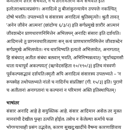
कर्मातरेण शरीरं संभवति, न च शरीरमंतरेण कर्म संभवति इति
इतरेतराश्रयत्वप्रसंगः। अनादित्वे तु बीजांकुरन्यायेन उपपत्तेः नकश्चित्
दोषो भवति। उपलभ्यते च संसारस्य अनादित्वं श्रुतिस्मृत्योः। श्रुतौ तावत्
‘अनेन जीवेन आत्मना’ (छांदोग्य ६/३/२) इति सर्गप्रमुखे शारीरं आत्मानं
जीवशब्देन प्राणधारणनिमित्तेन अभिलपन् अनादिः संसारः इति दर्शयति।
आदिमत्त्वे तु प्रागनवधारितप्राणः सन् कथं प्राणधारणनिमित्तेन जीवशब्देन
सर्गप्रमुखे अभिलप्येत। नच धारथिष्यति इत्यतो अभिलप्येत, अनागतात्
हि संबंधात् अतीतः संबंधः बलवान् भवति, अभिनिष्पन्नत्वात्। ‘सूर्याचद्रमसौ
धाता यथापूर्वं अकल्पयत्’ (ऋग्वेदसंहिता १०/१९०/३) इतिच मंत्रवर्णः
पूर्वकल्पसद्भावं दर्शयति।स्मृतौ अपि अनादित्वं संसारस्य उपलभ्यते – ‘न
रूपस्येह तथोपलभ्यते नांतो च नादिर्नच संप्रतिष्ठा’ (गी. १५/३) इति। पुराणे
च अतीतानां अनागतानां च कल्पानां न परिमाणं अस्ति इतिस्थापितम्।
भाषांतर
संसार अनादि आहे हे सयुक्तिक आहे. संसार आदिमान असेल तर मुक्त
मानवांची देखील पुन्हा उत्पत्ति होईल. तसेच न केलेल्या कर्माचे फळ
भोगण्याचाही प्रसंग उद्भवेल, कारण सुखदु:खादींचे वैषम्य कारणाशिवाय