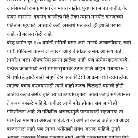
आर्यसमाजी रामकृष्णांना देव मानत नाहीत. पुराणांना मानत नाहीत. वेद
फक्त मानतात. दयानंद काशीला गेले तेव्हा त्यांना मारपीट करणाच्या
पंडितांना म्हणाले, शास्त्रार्थ करो, शस्त्रार्थ मत करो. ही इथली परंपरा
आहे. ती बदलत गेली आहे.
बौद्ध धर्मात दर १०० वर्षांनी समिती बसत असे. मागचे आचारविचार, रूढी
यांची चिकित्सा करून जे त्याज्य आहे ते सोडत असत. आपल्याकडे
(धर्मात) असा औपचारिक प्रयत्न झालेला नाही. पण प्रत्येक शतकामध्ये,
प्रत्येक काळामध्ये असे समाजसुधारक उत्पन्न झाले आहेत. मधल्या ७-८
शे वर्षात हे झाले नाही. संपूर्ण देश एका विदेशी आक्रमणाशी लढत होता.
स्वतःचा बचाव करण्यासाठी त्याने काही कवच-चिलखते घातली होती.
जातीचे कवच असेच होते. त्याचा उपयोग झाला. आता लढाई संपल्यानंतर
ते कवच काढले पाहिजे. नाहीतर त्याचे फोड होतात. समाजाची ही
गतिशीलता आहे. तो गतिशील असल्यामुळे परंपरावादी राहणारच. तो
परंपरेला मानणारा असला पाहिजे. याचा अर्थ तो केवळ अतीताचा आदर
बाळगणारा नाही. पण त्याचा अतीताशी संबंध असला पाहिजे. तुम्ही
आपला भूतकाळ विसरू शकणार नाही. आणि भूतकाळाचा मागोवा घेणे