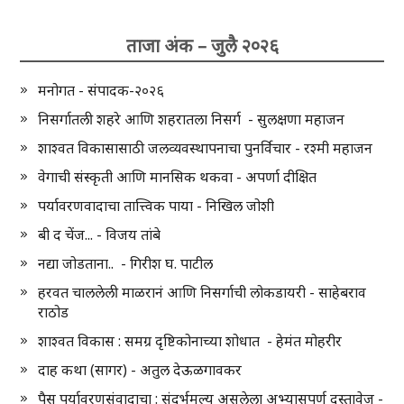
ताजा अंक – जुलै २०२६
मनोगत - संपादक-२०२६
निसर्गातली शहरे आणि शहरातला निसर्ग - सुलक्षणा महाजन
शाश्वत विकासासाठी जलव्यवस्थापनाचा पुनर्विचार - रश्मी महाजन
वेगाची संस्कृती आणि मानसिक थकवा - अपर्णा दीक्षित
पर्यावरणवादाचा तात्त्विक पाया - निखिल जोशी
बी द चेंज... - विजय तांबे
नद्या जोडताना.. - गिरीश घ. पाटील
हरवत चाललेली माळरानं आणि निसर्गाची लोकडायरी - साहेबराव
राठोड
शाश्वत विकास : समग्र दृष्टिकोनाच्या शोधात - हेमंत मोहरीर
दाह कथा (सागर) - अतुल देऊळगावकर
पैस पर्यावरणसंवादाचा : संदर्भमूल्य असलेला अभ्यासपूर्ण दस्तावेज -