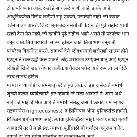
टोक भविष्यात आहे. रूढी हे साचलेले पाणी आहे. डबके आहे.
आधुनिकतेचा विरोध रूढीशी राहू शकतो, परंपरेशी नाही. जी केवळ
वर्तमानातच असते, जिला भूतकाळ नसतो ती फॅशन. ती पुढे राहील याची
खात्री देता येत नाही. जी खात्रीने पुढे राहील अशी असते ती परंपरेचा भाग
बनून जाते. तिचे परंपरेशी सात्म्य होऊन जाते. तिचा भाग बनून ती
परंपरेला विकसित करते, सामर्थ्य देते. लोहभस्माचे शरीराशी सात्म्य होते
म्हणून ते रक्तवृद्धी करू शकते. लोह शरीराला उपयुक्त धातू आहे म्हणून
लोखंडी खिळे खाता येणार नाहीत. शरीराला पचेल असे रूप त्याला दिले
तरच सात्म्य होईल.
परंपरा नव्या गोष्टी आत्मसात् करीत पुढे जाते. जे इष्ट असेल ते धर्माशी
जुळते करून घ्यावेलागते. इष्ट म्हणजे ‘जे मला आवडते ते’ असा अर्थ
नाही. जे माझे ईप्सित आहे ते धर्माशी संबद्ध असावे लागते. धर्म म्हणजे
राइचसनेस (righteousness), द प्रिन्सिपल ऑफ युनिव्हर्सल हार्मनी.
रिलिजन धर्माचा भाग आहे, त्याचा इक्विव्हॅलंट नाही. मला एखादी मुलगी
आवडली तर ते माझे इष्ट. त्याच्या पूर्तीसाठी मी धर्माला अनुरूप वागेन,
वागावे हा ‘इष्टं धर्मेण योजयेत्’ या वचनाचाअर्थ आहे.