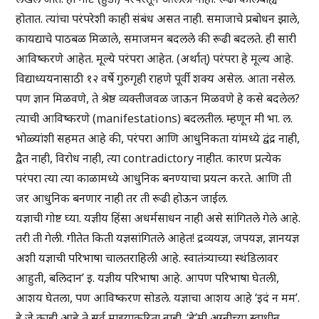
होतात. त्यांचा परंपरेशी काही संबंध असत नाही. समाजाचे प्रबोधन झाले,
कायद्याचे पाठबळ मिळाले, समाजमन बदलले की रूढी बदलते. ही सारी
आविष्करणे आहेत. मूल्ये परंपरा आहेत. (अर्थात्) परंपरा हे मूल्य आहे.
विद्याध्ययनासाठी १२ वर्षे गुरुगृही राहणे पूर्वी शक्य असेल. आता नसेल.
पण ज्ञान मिळवणे, ते श्रेष्ठ व्यक्तीजवळ जाऊन मिळवणे हे कसे बदलेल?
त्याची आविष्करणे (manifestations) बदलतील. म्हणून मी भा. ल.
भोळ्यांशी सहमत आहे की, परंपरा आणि आधुनिकता यांमध्ये द्वंद्र नाही,
द्वैत नाही, विरोध नाही, त्या contradictory नाहीत. कारण प्रत्येक
परंपरा त्या त्या काळामध्ये आधुनिक बनण्याचा प्रयत्न करते. आणि ती
जर आधुनिक बनणार नाही तर ती रूढी होऊन जाईल.
यज्ञाची गोष्ट घ्या. यज्ञीय हिंसा अधर्मसाधन नाही असे सांगितले गेले आहे.
तरी ती गेली. गीतेत किती यज्ञसांगितले आहेत! द्रव्ययज्ञ, जपयज्ञ, ज्ञानयज्ञ
अशी यज्ञाची परिभाषा चालतराहिली आहे. स्वातंत्र्याच्या स्थंडिलावर
आहुती, बलिदान’ इ. यज्ञीय परिभाषा आहे. आपण परिभाषा घेतली,
आशय घेतला, पण आविष्करण सोडले. यज्ञाचा आशय आहे ‘इदं न मम’.
हे जे काही आहे ते सर्व माझ्याकरिता नाही. ‘हे’मी अग्नीच्या स्वाधीन