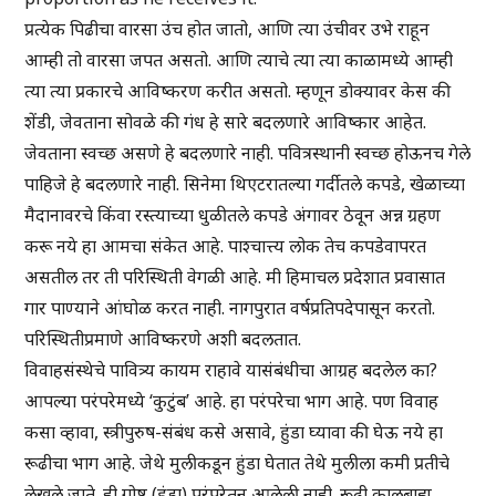
प्रत्येक पिढीचा वारसा उंच होत जातो, आणि त्या उंचीवर उभे राहून
आम्ही तो वारसा जपत असतो. आणि त्याचे त्या त्या काळामध्ये आम्ही
त्या त्या प्रकारचे आविष्करण करीत असतो. म्हणून डोक्यावर केस की
शेंडी, जेवताना सोवळे की गंध हे सारे बदलणारे आविष्कार आहेत.
जेवताना स्वच्छ असणे हे बदलणारे नाही. पवित्रस्थानी स्वच्छ होऊनच गेले
पाहिजे हे बदलणारे नाही. सिनेमा थिएटरातल्या गर्दीतले कपडे, खेळाच्या
मैदानावरचे किंवा रस्त्याच्या धुळीतले कपडे अंगावर ठेवून अन्न ग्रहण
करू नये हा आमचा संकेत आहे. पाश्चात्त्य लोक तेच कपडेवापरत
असतील तर ती परिस्थिती वेगळी आहे. मी हिमाचल प्रदेशात प्रवासात
गार पाण्याने आंघोळ करत नाही. नागपुरात वर्षप्रतिपदेपासून करतो.
परिस्थितीप्रमाणे आविष्करणे अशी बदलतात.
विवाहसंस्थेचे पावित्र्य कायम राहावे यासंबंधीचा आग्रह बदलेल का?
आपल्या परंपरेमध्ये ‘कुटुंब’ आहे. हा परंपरेचा भाग आहे. पण विवाह
कसा व्हावा, स्त्रीपुरुष-संबंध कसे असावे, हुंडा घ्यावा की घेऊ नये हा
रूढीचा भाग आहे. जेथे मुलीकडून हुंडा घेतात तेथे मुलीला कमी प्रतीचे
लेखले जाते. ही गोष्ट (हुंडा) परंपरेतून आलेली नाही. रूढी कालबाह्य