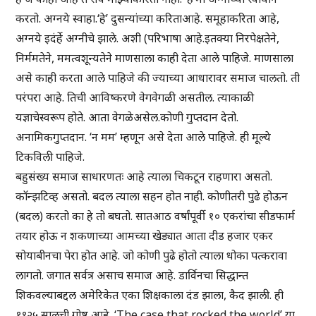
करतो. अग्नये स्वाहा.‘हे’ दुसन्यांच्या करिताआहे. समूहाकरिता आहे,
अग्नये इदंर्हे अग्नीचे झाले. अशी (परिभाषा आहे.इतक्या निरपेक्षतेने,
निर्ममतेने, ममत्वशून्यतेने माणसाला काही देता आले पाहिजे. माणसाला
असे काही करता आले पाहिजे की ज्याच्या आधारावर समाज चालतो. ती
परंपरा आहे. तिची आविष्करणे वेगवेगळी असतील. त्याकाळी
यज्ञाचेस्वरूप होते. आता वेगळेअसेल.कोणी गुप्तदान देतो.
अनामिकगुप्तदान. ‘न मम’ म्हणून असे देता आले पाहिजे. ही मूल्ये
टिकविली पाहिजे.
बहुसंख्य समाज साधारणतः आहे त्याला चिकटून राहणारा असतो.
कॉन्झटिव्ह असतो. बदल त्याला सहन होत नाही. कोणीतरी पुढे होऊन
(बदल) करतो का हे तो बघतो. सातआठ वर्षांपूर्वी १० एकरांचा सीडफार्म
तयार होऊ न शकणाच्या आमच्या खेड्यात आता दीड हजार एकर
सोयाबीनचा पेरा होत आहे. जो कोणी पुढे होतो त्याला धोका पत्करावा
लागतो. जगात सर्वत्र असाच समाज आहे. डार्विनचा सिद्धान्त
शिकवल्याबद्दल अमेरिकेत एका शिक्षकाला दंड झाला, कैद झाली. ही
१९२५ सालची गोष्ट आहे. ‘The case that rocked the world’ या