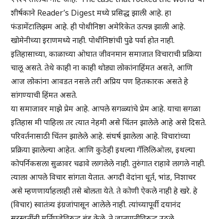
शीर्षकाने Reader’s Digest मध्ये प्रसिद्ध झाली आहे. हा
फंडामेंटालिझम आहे. ही पोथीनिष्ठा अमेरिकेत उत्पन्न झाली आहे.
खोमेनीच्या इराणमध्ये नाही. पोथीनिष्ठांची पुढे पर्वा होत नाही.
इतिहासाच्या, काळाच्या ओघात जीवनमान समाजात विचाराची प्रक्रिया
चालू असते. तेथे काही ना काही थोड्या लोकांनाहिंमत असते, आणि
आज लोकांना आवडत नसले तरी अप्रिय पण हितकारक असते हे
सांगण्याची हिंमत असते.
या समाजावर माझे प्रेम आहे. आपले सगळ्यांचे प्रेम आहे. याचा सगळा
इतिहास मी पाहिला तर त्यात नेहमी असे चिंतन झालेले आहे असे दिसते.
परिवर्तनासाठी चिंतन झालेले आहे. संघर्ष झालेला आहे. विचारांच्या
प्रक्रिया झालेल्या आहेत. आणि कुठेही इथल्या गॅलिलिओला, इथल्या
कोपर्निकसला सुळावर चढावे लागलेले नाही. तुरुंगात राहावे लागले नाही.
त्याला आपले विचार सांगता येतात. अगदी वेदांना धूर्त, भांड, निशाचर
असे म्हणणार्याहलाही तसे बोलता येते. ते कोणी ऐकले नाही हे खरे. हे
(विचार) स्वातंत्र्य इंग्रजांपासून आलेले नाही. त्यांच्यापूर्वी दयानंद
सरस्वतींनी मूर्तिपूजेविरुद्ध बंड केले. ते जातपातीविरुद्ध उठले.