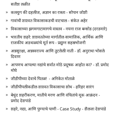
सतीश लळीत
कलयुग की दहलीज, अज्ञान का रास्ता - सोपान जोशी
गावांची शाश्वत विकासाकडची वाटचाल - संकेत अहेर
विकासाच्या झगमगाटामागचे वास्तव - नयना राज बन्सोड (दरडमारे)
भारतीय शहरे: शाश्वततेच्या मार्गातील सामाजिक, आर्थिक आणि
राजकीय अडथळ्यांचे मूर्त रूप - प्रद्युम्न सहस्रभोजनी
अन्नसुरक्षा, अन्नस्वराज्य आणि तुटलेली नाती - डॉ. अनुराधा भोसले
दिवाण
आपणच आपल्या नद्यांचे सर्वात मोठे प्रदूषक आहोत का? - डॉ. प्रमोद
मोघे
जीडीपीच्या देवाचे पितळ! - अनिकेत मोताळे
जीडीपीपलीकडील शाश्वत विकासाचा शोध - हरिहर सारंग
बेधुंद शहरीकरण, मातीचे मरण आणि वंचितांचे मूक आक्रंदन -
प्रमोद देशपांडे
शहरे, नद्या, आणि पुण्याचे पाणी - Case Study - शैलजा देशपांडे