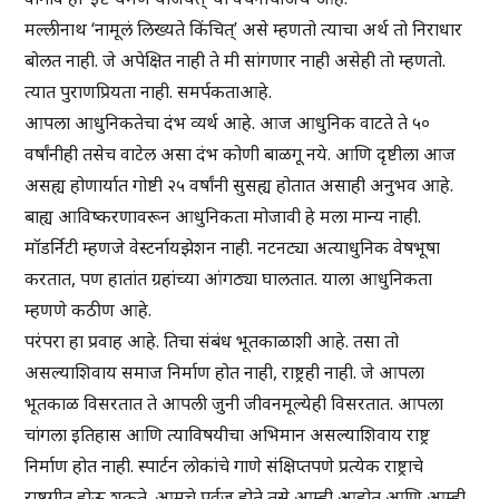
मल्लीनाथ ‘नामूलं लिख्यते किंचित्’ असे म्हणतो त्याचा अर्थ तो निराधार
बोलत नाही. जे अपेक्षित नाही ते मी सांगणार नाही असेही तो म्हणतो.
त्यात पुराणप्रियता नाही. समर्पकताआहे.
आपला आधुनिकतेचा दंभ व्यर्थ आहे. आज आधुनिक वाटते ते ५०
वर्षांनीही तसेच वाटेल असा दंभ कोणी बाळगू नये. आणि दृष्टीला आज
असह्य होणार्यात गोष्टी २५ वर्षांनी सुसह्य होतात असाही अनुभव आहे.
बाह्य आविष्करणावरून आधुनिकता मोजावी हे मला मान्य नाही.
मॉडर्निटी म्हणजे वेस्टर्नायझेशन नाही. नटनट्या अत्याधुनिक वेषभूषा
करतात, पण हातांत ग्रहांच्या आंगठ्या घालतात. याला आधुनिकता
म्हणणे कठीण आहे.
परंपरा हा प्रवाह आहे. तिचा संबंध भूतकाळाशी आहे. तसा तो
असल्याशिवाय समाज निर्माण होत नाही, राष्ट्रही नाही. जे आपला
भूतकाळ विसरतात ते आपली जुनी जीवनमूल्येही विसरतात. आपला
चांगला इतिहास आणि त्याविषयीचा अभिमान असल्याशिवाय राष्ट्र
निर्माण होत नाही. स्पार्टन लोकांचे गाणे संक्षिप्तपणे प्रत्येक राष्ट्राचे
राष्ट्रगीत होऊ शकते. आमचे पूर्वज होते तसे आम्ही आहोत आणि आम्ही