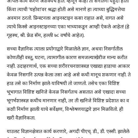
आपले काम करणे अशक्यच होते. म्हणून काही तो सनातनी यहुदी होता
किंवा त्याची ‘यहोवा’वर श्रद्धा होती असे मानणे हा त्याच्या बुद्धिमत्तेचा
अवमान ठरतो. प्रिन्स्टनला आइनस्टाइन कसा राहात असे, वागत असे
त्याचे किस्से आइनस्टाइनच्या एका भाच्याकडून आम्ही ऐकले आहेत! (हे
गृहस्थ, श्री. फ्रेड सॅम, हल्ली ७८ वर्षांचे आहेत).
सच्चा वैज्ञानिक त्याला प्रयोगाद्वारे मिळालेले ज्ञान, अथवा निसर्गातील
कोणतीही वस्तू, घटना, त्यामागील कारण समजल्याखेरीज मान्य करीत
नाही. उदाहरणार्थ, एक सच्चा शरीररचनाशास्त्रज्ञ एखाद्या हाडाचा आकार
केवळ निसगनि उत्पन्न केला तसा आहे असे कधी मानूच शकणार नाही. ते
हाड तसे का निर्माण झाले याविषयी तो जाणतो. तसेच एका विशिष्ट
भूभागात विशिष्ट खनिजे केवळ निसर्गतःच असतात असे एखादा सच्चा
भूगर्भशास्त्रज्ञ कधीच मानणार नाही, तर ती खनिजे विशिष्ट प्रदेशात का व
कशी निर्माण झाली याचे सर्वेक्षण, विश्लेषणयाद्वारे ज्ञान मिळवितो. ही
खरी वैज्ञानिकता.
याउलट विज्ञानक्षेत्रात कार्य करणारे, अगदी पीएच्. डी., डी. एस्सी. झालेले