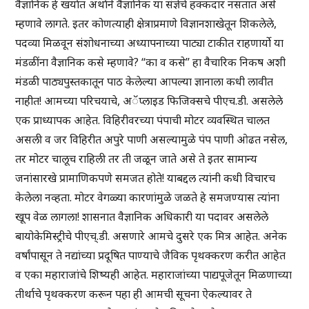
वैज्ञानिक हे खर्यात अर्थाने वैज्ञानिक या संज्ञेचे हक्कदार नसतात असे
म्हणावे लागते. इतर कोणत्याही क्षेत्राप्रमाणे विज्ञानशाखेतून शिकलेले,
पदव्या मिळवून संशोधनाच्या अध्यापनाच्या पाट्या टाकीत राहणार्याे या
मंडळींना वैज्ञानिक कसे म्हणावे? “का व कसे” हा वैचारिक निकष अशी
मंडळी पाठ्यपुस्तकातून पाठ केलेल्या आपल्या ज्ञानाला कधी लावीत
नाहीत! आमच्या परिचयाचे, अॅप्लाइड फिजिक्सचे पीएच.डी. असलेले
एक प्राध्यापक आहेत. विहिरीवरच्या पंपाची मोटर व्यवस्थित चालत
असली व जर विहिरीत अपुरे पाणी असल्यामुळे पंप पाणी ओढत नसेल,
तर मोटर चालूच राहिली तर ती जळून जाते असे ते इतर सामान्य
जनांसारखे प्रामाणिकपणे समजत होते! याबद्दल त्यांनी कधी विचारच
केलेला नव्हता. मोटर वेगळ्या कारणांमुळे जळते हे समजण्यास त्यांना
खूप वेळ लागला! शासनात वैज्ञानिक अधिकारी या पदावर असलेले
बायोकेमिस्ट्रीचे पीएच्.डी. असणारे आमचे दुसरे एक मित्र आहेत. अनेक
वर्षांपासून ते नद्यांच्या प्रदूषित पाण्याचे जैविक पृथक्करण करीत आहेत
व एका महाराजांचे शिष्यही आहेत. महाराजांच्या पाद्यपूजेतून मिळणाच्या
तीर्थाचे पृथक्करण करून पहा ही आमची सूचना ऐकल्यावर ते