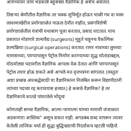
आमच्यावर जाम भडकले! बहुसंख्य वैज्ञानिक हे असेच असतात.
तिसर्‍या श्रेणीतील वैज्ञानिक तर चक्क शुचिर्भूत होऊन भाळी गंध वा भस्म
लावल्याखेरीज प्रयोगशाळेत पाऊल ठेवीत नाहीत, प्रसंगविशेषी
प्रयोगशाळेतील यंत्रांची यथासांग पूजा करतात, प्रसाद वाटतात. याच
प्रकारात मोडणारे शल्यवैद्य (surgeons) मुहूर्त पाहूनच वैकल्पिक
शल्यक्रिया (surgical operations) करतात. रामर नावाच्या लुच्च्या
माणसाच्या, पाण्यापासून पेट्रोल निर्माण करण्याच्या शुद्ध थोतांडाबद्दल,
मोठमोठ्या पदावरील वैज्ञानिक आपला वेळ देतात आणि पाण्यापासून
पेट्रोल तयार होऊ शकते असे आपले मत वृत्तपत्रांना सांगतात. (वस्तुतः
अशा प्रच्छन्न अंधश्रद्धेसाठी या वैज्ञानिकांना निलंबित करून विद्यापीठांनी
त्यांच्या पदव्या रद्द करावयास हव्यात.) हे कसले वैज्ञानिक? हे तर
वैज्ञानिकाचे कातडे पांघरलेले भोंदूच!
कोणताही सच्चा वैज्ञानिक, आत्मा-परमात्मा यांच्या मायावी जंजाळात
अडकणारा आस्तिक” असूच शकत नाही. अगडबंब शब्द वापरून त्यावर
केलेली तात्त्विक चर्चा ही सुद्धा बुद्धिभ्रंशाची निदर्शकच म्हटली पाहिजे.