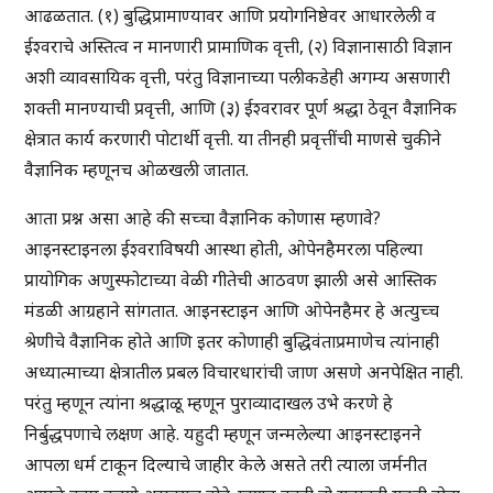
आढळतात. (१) बुद्धिप्रामाण्यावर आणि प्रयोगनिष्ठेवर आधारलेली व
ईश्वराचे अस्तित्व न मानणारी प्रामाणिक वृत्ती, (२) विज्ञानासाठी विज्ञान
अशी व्यावसायिक वृत्ती, परंतु विज्ञानाच्या पलीकडेही अगम्य असणारी
शक्ती मानण्याची प्रवृत्ती, आणि (३) ईश्वरावर पूर्ण श्रद्धा ठेवून वैज्ञानिक
क्षेत्रात कार्य करणारी पोटार्थी वृत्ती. या तीनही प्रवृत्तींची माणसे चुकीने
वैज्ञानिक म्हणूनच ओळखली जातात.
आता प्रश्न असा आहे की सच्चा वैज्ञानिक कोणास म्हणावे?
आइनस्टाइनला ईश्वराविषयी आस्था होती, ओपेनहैमरला पहिल्या
प्रायोगिक अणुस्फोटाच्या वेळी गीतेची आठवण झाली असे आस्तिक
मंडळी आग्रहाने सांगतात. आइनस्टाइन आणि ओपेनहैमर हे अत्युच्च
श्रेणीचे वैज्ञानिक होते आणि इतर कोणाही बुद्धिवंताप्रमाणेच त्यांनाही
अध्यात्माच्या क्षेत्रातील प्रबल विचारधारांची जाण असणे अनपेक्षित नाही.
परंतु म्हणून त्यांना श्रद्धाळू म्हणून पुराव्यादाखल उभे करणे हे
निर्बुद्धपणाचे लक्षण आहे. यहुदी म्हणून जन्मलेल्या आइनस्टाइनने
आपला धर्म टाकून दिल्याचे जाहीर केले असते तरी त्याला जर्मनीत