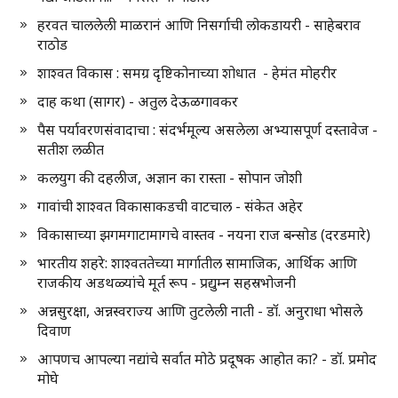
हरवत चाललेली माळरानं आणि निसर्गाची लोकडायरी - साहेबराव
राठोड
शाश्वत विकास : समग्र दृष्टिकोनाच्या शोधात - हेमंत मोहरीर
दाह कथा (सागर) - अतुल देऊळगावकर
पैस पर्यावरणसंवादाचा : संदर्भमूल्य असलेला अभ्यासपूर्ण दस्तावेज -
सतीश लळीत
कलयुग की दहलीज, अज्ञान का रास्ता - सोपान जोशी
गावांची शाश्वत विकासाकडची वाटचाल - संकेत अहेर
विकासाच्या झगमगाटामागचे वास्तव - नयना राज बन्सोड (दरडमारे)
भारतीय शहरे: शाश्वततेच्या मार्गातील सामाजिक, आर्थिक आणि
राजकीय अडथळ्यांचे मूर्त रूप - प्रद्युम्न सहस्रभोजनी
अन्नसुरक्षा, अन्नस्वराज्य आणि तुटलेली नाती - डॉ. अनुराधा भोसले
दिवाण
आपणच आपल्या नद्यांचे सर्वात मोठे प्रदूषक आहोत का? - डॉ. प्रमोद
मोघे