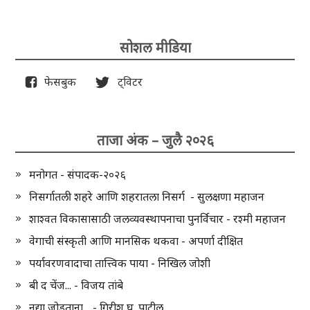
सोशल मीडिया
फेसबुक
ट्विटर
ताजा अंक – जुलै २०२६
मनोगत - संपादक-२०२६
निसर्गातली शहरे आणि शहरातला निसर्ग - सुलक्षणा महाजन
शाश्वत विकासासाठी जलव्यवस्थापनाचा पुनर्विचार - रश्मी महाजन
वेगाची संस्कृती आणि मानसिक थकवा - अपर्णा दीक्षित
पर्यावरणवादाचा तात्त्विक पाया - निखिल जोशी
बी द चेंज... - विजय तांबे
नद्या जोडताना.. - गिरीश घ. पाटील